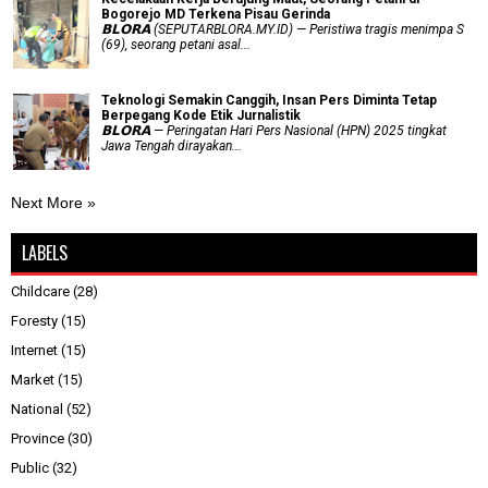
Bogorejo MD Terkena Pisau Gerinda
𝗕𝗟𝗢𝗥𝗔 (SEPUTARBLORA.MY.ID) — Peristiwa tragis menimpa S
(69), seorang petani asal...
Teknologi Semakin Canggih, Insan Pers Diminta Tetap
Berpegang Kode Etik Jurnalistik
𝗕𝗟𝗢𝗥𝗔 — Peringatan Hari Pers Nasional (HPN) 2025 tingkat
Jawa Tengah dirayakan...
Next More »
LABELS
Childcare
(28)
Foresty
(15)
Internet
(15)
Market
(15)
National
(52)
Province
(30)
Public
(32)