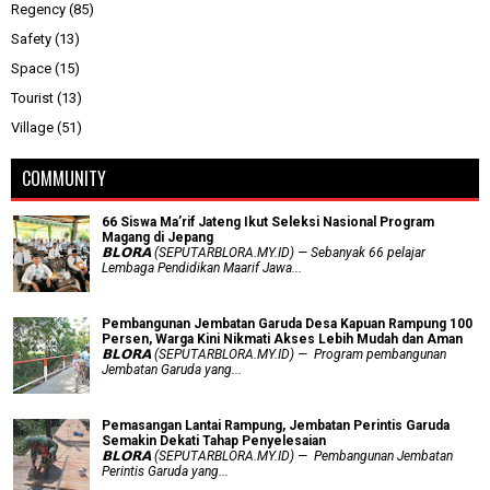
Regency
(85)
Safety
(13)
Space
(15)
Tourist
(13)
Village
(51)
COMMUNITY
66 Siswa Ma’rif Jateng Ikut Seleksi Nasional Program
Magang di Jepang
𝗕𝗟𝗢𝗥𝗔 (SEPUTARBLORA.MY.ID) — Sebanyak 66 pelajar
Lembaga Pendidikan Maarif Jawa...
Pembangunan Jembatan Garuda Desa Kapuan Rampung 100
Persen, Warga Kini Nikmati Akses Lebih Mudah dan Aman
𝗕𝗟𝗢𝗥𝗔 (SEPUTARBLORA.MY.ID) — Program pembangunan
Jembatan Garuda yang...
Pemasangan Lantai Rampung, Jembatan Perintis Garuda
Semakin Dekati Tahap Penyelesaian
𝗕𝗟𝗢𝗥𝗔 (SEPUTARBLORA.MY.ID) — Pembangunan Jembatan
Perintis Garuda yang...