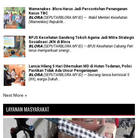
Wamenakes: Blora Harus Jadi Percontohan Penanganan
Kasus TBC
𝗕𝗟𝗢𝗥𝗔 (SEPUTARBLORA.MY.ID) — Wakil Menteri Kesehatan
(Wamenkes) Republik...
BPJS Kesehatan Gandeng Tokoh Agama Jadi Mitra Strategis
Sosialisasi JKN di Blora
𝗕𝗟𝗢𝗥𝗔 (SEPUTARBLORA.MY.ID) — BPJS Kesehatan Cabang Pati
terus memperkuat sinergi...
Lansia Hilang 5 Hari Ditemukan MD di Hutan Todanan, Polisi
Pastikan Tidak Ada Unsur Penganiayaan
𝗕𝗟𝗢𝗥𝗔 (SEPUTARBLORA.MY.ID) — Seorang lansia berinisial S
(89), warga Dukuh...
Next More »
LAYANAN MASYARAKAT