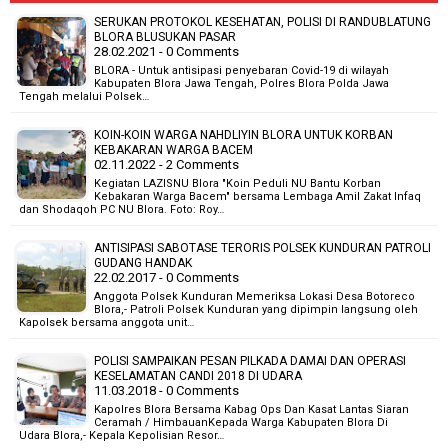
SERUKAN PROTOKOL KESEHATAN, POLISI DI RANDUBLATUNG
BLORA BLUSUKAN PASAR
28.02.2021 - 0 Comments
BLORA - Untuk antisipasi penyebaran Covid-19 di wilayah
Kabupaten Blora Jawa Tengah, Polres Blora Polda Jawa
Tengah melalui Polsek…
KOIN-KOIN WARGA NAHDLIYIN BLORA UNTUK KORBAN
KEBAKARAN WARGA BACEM
02.11.2022 - 2 Comments
Kegiatan LAZISNU Blora "Koin Peduli NU Bantu Korban
Kebakaran Warga Bacem" bersama Lembaga Amil Zakat Infaq
dan Shodaqoh PC NU Blora. Foto: Roy…
ANTISIPASI SABOTASE TERORIS POLSEK KUNDURAN PATROLI
GUDANG HANDAK
22.02.2017 - 0 Comments
Anggota Polsek Kunduran Memeriksa Lokasi Desa Botoreco
Blora,- Patroli Polsek Kunduran yang dipimpin langsung oleh
Kapolsek bersama anggota unit…
POLISI SAMPAIKAN PESAN PILKADA DAMAI DAN OPERASI
KESELAMATAN CANDI 2018 DI UDARA
11.03.2018 - 0 Comments
Kapolres Blora Bersama Kabag Ops Dan Kasat Lantas Siaran
Ceramah / HimbauanKepada Warga Kabupaten Blora Di
Udara Blora,- Kepala Kepolisian Resor…