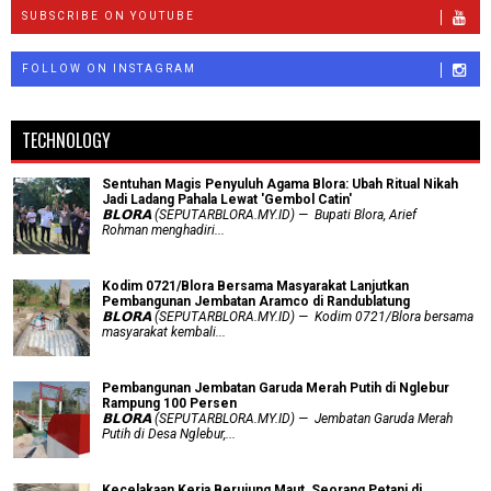
SUBSCRIBE ON YOUTUBE
FOLLOW ON INSTAGRAM
TECHNOLOGY
Sentuhan Magis Penyuluh Agama Blora: Ubah Ritual Nikah
Jadi Ladang Pahala Lewat 'Gembol Catin'
𝗕𝗟𝗢𝗥𝗔 (SEPUTARBLORA.MY.ID) — Bupati Blora, Arief
Rohman menghadiri...
Kodim 0721/Blora Bersama Masyarakat Lanjutkan
Pembangunan Jembatan Aramco di Randublatung
𝗕𝗟𝗢𝗥𝗔 (SEPUTARBLORA.MY.ID) — Kodim 0721/Blora bersama
masyarakat kembali...
Pembangunan Jembatan Garuda Merah Putih di Nglebur
Rampung 100 Persen
𝗕𝗟𝗢𝗥𝗔 (SEPUTARBLORA.MY.ID) — Jembatan Garuda Merah
Putih di Desa Nglebur,...
Kecelakaan Kerja Berujung Maut, Seorang Petani di