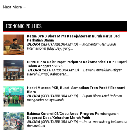
Next More »
ECONOMIC POLITICS
Ketua DPRD Blora Minta Kesejahteraan Buruh Harus Jadi
Perhatian Utama
​𝗕𝗟𝗢𝗥𝗔 (SEPUTARBLORA.MY.ID) — Momentum Hari Buruh
Internasional (May Day) yang...
DPRD Blora Gelar Rapat Paripurna Rekomendasi LKPJ Bupati
Tahun Anggaran 2025
‎ 𝗕𝗟𝗢𝗥𝗔 (SEPUTARBLORA.MY.ID) — Dewan Perwakilan Rakyat
Daerah (DPRD) Kabupaten...
Hadiri Muscab PKB, Bupati Sampaikan Tren Positif Ekonomi
Blora
𝗕𝗟𝗢𝗥𝗔 (SEPUTARBLORA.MY.ID) — Bupati Blora Arief Rohman
menghadiri Musyawarah...
Babinsa Koramil 05/Cepu Awasi Progres Pembangunan
Koperasi Desa/Kelurahan Merah Putih
𝗕𝗟𝗢𝗥𝗔 (SEPUTARBLORA.MY.ID) — Untuk mendukung kelancaran
dan kualitas...