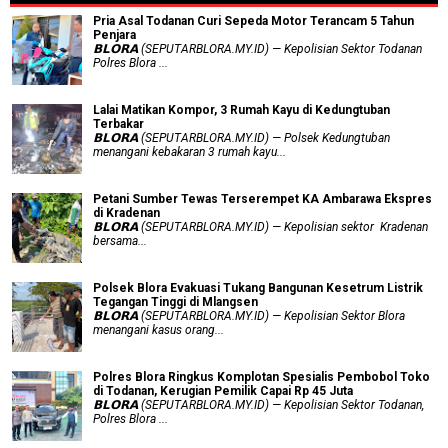
Pria Asal Todanan Curi Sepeda Motor Terancam 5 Tahun
Penjara
𝗕𝗟𝗢𝗥𝗔 (SEPUTARBLORA.MY.ID) — Kepolisian Sektor Todanan
Polres Blora ...
Lalai Matikan Kompor, 3 Rumah Kayu di Kedungtuban
Terbakar
𝗕𝗟𝗢𝗥𝗔 (SEPUTARBLORA.MY.ID) — Polsek Kedungtuban
menangani kebakaran 3 rumah kayu...
Petani Sumber Tewas Terserempet KA Ambarawa Ekspres
di Kradenan
𝗕𝗟𝗢𝗥𝗔 (SEPUTARBLORA.MY.ID) — Kepolisian sektor Kradenan
bersama...
Polsek Blora Evakuasi Tukang Bangunan Kesetrum Listrik
Tegangan Tinggi di Mlangsen
𝗕𝗟𝗢𝗥𝗔 (SEPUTARBLORA.MY.ID) — Kepolisian Sektor Blora
menangani kasus orang...
Polres Blora Ringkus Komplotan Spesialis Pembobol Toko
di Todanan, Kerugian Pemilik Capai Rp 45 Juta
𝗕𝗟𝗢𝗥𝗔 (SEPUTARBLORA.MY.ID) — Kepolisian Sektor Todanan,
Polres Blora ...