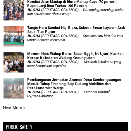
Kondisi Jalan Mantap di Blora Mantap Capai 70 persen,
Bupati Janji Bisa Tuntas 100 Persen
𝗕𝗟𝗢𝗥𝗔 (SEPUTARBLORA.MY.ID) — Ditengah gemuruh gamelan
dan antusiasme ribuan warga...
Tangis Haru Sambut Haji Blora, Sukses Besar Layanan Arab
Saudi Tuai Pujian
𝗕𝗟𝗢𝗥𝗔 (SEPUTARBLORA.MY.ID) — Suasana haru biru dan isak
tangis bahagia mewarnai...
Momen Haru Wabup Blora: ​'Sabar Nggih, Ini Ujian', Kuatkan
Korban Kebakaran Wadung Kedungtuban
𝗕𝗟𝗢𝗥𝗔 (SEPUTARBLORA.MY.ID) — Musibah kebakaran yang
menghanguskan sejumlah...
Pembangunan Jembatan Aramco Desa Sambongwangan
Masuki Tahap Finishing, Siap Dukung Mobilitas dan
Perekonomian Warga
𝗕𝗟𝗢𝗥𝗔 (SEPUTARBLORA.MY.ID) — Personel Koramil
09/Randublatung...
Next More »
PUBLIC SAFETY