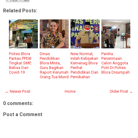
Related Posts:
Polres Blora
Dinas
New Normal,
Panitia
Pantau PPDB
Pendidikan
Inilah Kebijakan
Penerimaan
Tingkat SMP,
Blora Minta,
Kemenag Blora
Calon Anggota
Bebas Dari
Guru Bagikan
Perihal
Polri Di Polres
Covid-19
Raport Kerumah
Pendidikan Dan
Blora Disumpah
Orang Tua Murid
Pernikahan
← Newer Post
Home
Older Post →
0 comments:
Post a Comment