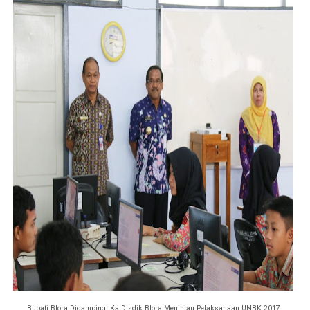
Bupati Blora Didampingi Ka Disdik Blora Meninjau Pelaksanaan UNBK 2017