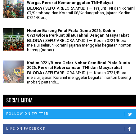
Warga, Pererat Kemanunggalan TNI-Rakyat
𝗕𝗟𝗢𝗥𝗔 ( SEPUTARBLORA.MY.ID ) — Prajurit TNI dari Koramil
07/Sambong dan Koramil 08/Kedungtuban, jajaran Kodim
0721/Blora,...
Nonton Bareng Final Piala Dunia 2026, Kodim
0721/Blora Perkuat Silaturahmi Dengan Masyarakat
𝗕𝗟𝗢𝗥𝗔 ( SEPUTARBLORA.MY.ID ) — Kodim 0721/Blora
melalui seluruh Koramil jajaran menggelar kegiatan nonton
bareng (nobar) ...
Kodim 0721/Blora Gelar Nobar Semifinal Piala Dunia
2026, Pererat Kebersamaan TNI dan Masyarakat
𝗕𝗟𝗢𝗥𝗔 ( SEPUTARBLORA.MY.ID ) — Kodim 0721/Blora
melalui jajaran Koramil menggelar kegiatan nonton bareng
(nobar) pertandi...
SOCIAL MEDIA
FOLLOW ON TWITTER
LIKE ON FACEBOOK