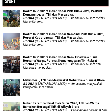
SPORT
Kodim 0721/Blora Gelar Nobar Piala Dunia 2026, Perkuat
Kemanunggalan TNI dan Masyarakat
𝗕𝗟𝗢𝗥𝗔 (SEPUTARBLORA.MY.ID) — Kodim 0721/Blora melalui
jajaran Koramil...
Kodim 0721/Blora Gelar Nobar Semifinal Piala Dunia 2026,
Pererat Kebersamaan TNI dan Masyarakat
𝗕𝗟𝗢𝗥𝗔 (SEPUTARBLORA.MY.ID) — Kodim 0721/Blora melalui
jajaran Koramil...
Kodim 0721/Blora Gelar Nobar Semi Final Piala Dunia
Bersama Warga, Pererat Kemanunggalan TNI-Rakyat
𝗕𝗟𝗢𝗥𝗔 (SEPUTARBLORA.MY.ID) — Kodim 0721/Blora dan
jajarannya menggelar...
Makin Seru, TNI dan Masyarakat Nobar Piala Dunia di Blora
𝗕𝗟𝗢𝗥𝗔 (SEPUTARBLORA.MY.ID) — Antusiasme masyarakat
Kabupaten Blora dalam...
Nobar Perempat Final Piala Dunia 2026, TNI dan Warga
Ramaikan Berbagai Titik di Wilayah Blora
𝗕𝗟𝗢𝗥𝗔 (SEPUTARBLORA.MY.ID) — Pertandingan perempat final