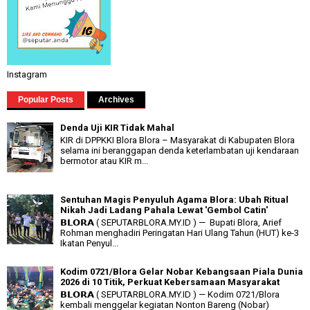
Instagram
Popular Posts
Archives
Denda Uji KIR Tidak Mahal
KIR di DPPKKI Blora Blora – Masyarakat di Kabupaten Blora
selama ini beranggapan denda keterlambatan uji kendaraan
bermotor atau KIR m...
Sentuhan Magis Penyuluh Agama Blora: Ubah Ritual
Nikah Jadi Ladang Pahala Lewat 'Gembol Catin'
𝗕𝗟𝗢𝗥𝗔 ( SEPUTARBLORA.MY.ID ) — Bupati Blora, Arief
Rohman menghadiri Peringatan Hari Ulang Tahun (HUT) ke-3
Ikatan Penyul...
Kodim 0721/Blora Gelar Nobar Kebangsaan Piala Dunia
2026 di 10 Titik, Perkuat Kebersamaan Masyarakat
𝗕𝗟𝗢𝗥𝗔 ( SEPUTARBLORA.MY.ID ) — Kodim 0721/Blora
kembali menggelar kegiatan Nonton Bareng (Nobar)