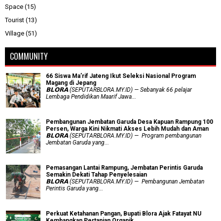
Space
(15)
Tourist
(13)
Village
(51)
COMMUNITY
66 Siswa Ma’rif Jateng Ikut Seleksi Nasional Program
Magang di Jepang
𝗕𝗟𝗢𝗥𝗔 (SEPUTARBLORA.MY.ID) — Sebanyak 66 pelajar
Lembaga Pendidikan Maarif Jawa...
Pembangunan Jembatan Garuda Desa Kapuan Rampung 100
Persen, Warga Kini Nikmati Akses Lebih Mudah dan Aman
𝗕𝗟𝗢𝗥𝗔 (SEPUTARBLORA.MY.ID) — Program pembangunan
Jembatan Garuda yang...
Pemasangan Lantai Rampung, Jembatan Perintis Garuda
Semakin Dekati Tahap Penyelesaian
𝗕𝗟𝗢𝗥𝗔 (SEPUTARBLORA.MY.ID) — Pembangunan Jembatan
Perintis Garuda yang...
​Perkuat Ketahanan Pangan, Bupati Blora Ajak Fatayat NU
Kembangkan Pertanian Organik