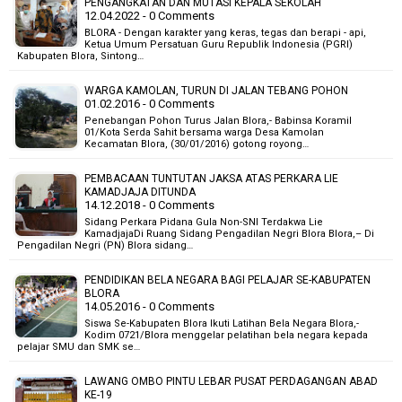
PENGANGKATAN DAN MUTASI KEPALA SEKOLAH
12.04.2022 - 0 Comments
BLORA - Dengan karakter yang keras, tegas dan berapi - api,
Ketua Umum Persatuan Guru Republik Indonesia (PGRI)
Kabupaten Blora, Sintong…
WARGA KAMOLAN, TURUN DI JALAN TEBANG POHON
01.02.2016 - 0 Comments
Penebangan Pohon Turus Jalan Blora,- Babinsa Koramil
01/Kota Serda Sahit bersama warga Desa Kamolan
Kecamatan Blora, (30/01/2016) gotong royong…
PEMBACAAN TUNTUTAN JAKSA ATAS PERKARA LIE
KAMADJAJA DITUNDA
14.12.2018 - 0 Comments
Sidang Perkara Pidana Gula Non-SNI Terdakwa Lie
KamadjajaDi Ruang Sidang Pengadilan Negri Blora Blora,– Di
Pengadilan Negri (PN) Blora sidang…
PENDIDIKAN BELA NEGARA BAGI PELAJAR SE-KABUPATEN
BLORA
14.05.2016 - 0 Comments
Siswa Se-Kabupaten Blora Ikuti Latihan Bela Negara Blora,-
Kodim 0721/Blora menggelar pelatihan bela negara kepada
pelajar SMU dan SMK se…
LAWANG OMBO PINTU LEBAR PUSAT PERDAGANGAN ABAD
KE-19