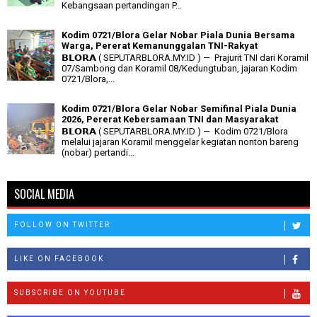
Kebangsaan pertandingan P...
Kodim 0721/Blora Gelar Nobar Piala Dunia Bersama
Warga, Pererat Kemanunggalan TNI-Rakyat
𝗕𝗟𝗢𝗥𝗔 ( SEPUTARBLORA.MY.ID ) — Prajurit TNI dari Koramil
07/Sambong dan Koramil 08/Kedungtuban, jajaran Kodim
0721/Blora,...
Kodim 0721/Blora Gelar Nobar Semifinal Piala Dunia
2026, Pererat Kebersamaan TNI dan Masyarakat
𝗕𝗟𝗢𝗥𝗔 ( SEPUTARBLORA.MY.ID ) — Kodim 0721/Blora
melalui jajaran Koramil menggelar kegiatan nonton bareng
(nobar) pertandi...
SOCIAL MEDIA
FOLLOW ON TWITTER
LIKE ON FACEBOOK
SUBSCRIBE ON YOUTUBE