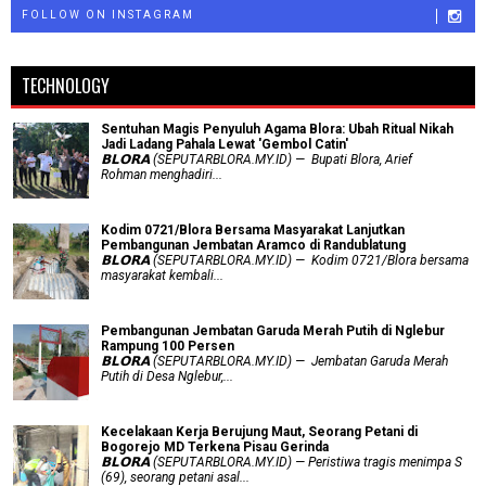
FOLLOW ON INSTAGRAM
TECHNOLOGY
Sentuhan Magis Penyuluh Agama Blora: Ubah Ritual Nikah
Jadi Ladang Pahala Lewat 'Gembol Catin'
𝗕𝗟𝗢𝗥𝗔 (SEPUTARBLORA.MY.ID) — Bupati Blora, Arief
Rohman menghadiri...
Kodim 0721/Blora Bersama Masyarakat Lanjutkan
Pembangunan Jembatan Aramco di Randublatung
𝗕𝗟𝗢𝗥𝗔 (SEPUTARBLORA.MY.ID) — Kodim 0721/Blora bersama
masyarakat kembali...
Pembangunan Jembatan Garuda Merah Putih di Nglebur
Rampung 100 Persen
𝗕𝗟𝗢𝗥𝗔 (SEPUTARBLORA.MY.ID) — Jembatan Garuda Merah
Putih di Desa Nglebur,...
Kecelakaan Kerja Berujung Maut, Seorang Petani di
Bogorejo MD Terkena Pisau Gerinda
𝗕𝗟𝗢𝗥𝗔 (SEPUTARBLORA.MY.ID) — Peristiwa tragis menimpa S
(69), seorang petani asal...