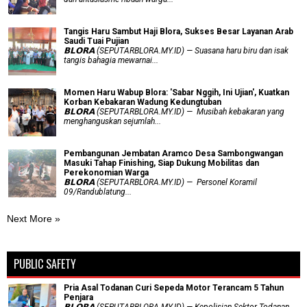
Tangis Haru Sambut Haji Blora, Sukses Besar Layanan Arab
Saudi Tuai Pujian
𝗕𝗟𝗢𝗥𝗔 (SEPUTARBLORA.MY.ID) — Suasana haru biru dan isak
tangis bahagia mewarnai...
Momen Haru Wabup Blora: ​'Sabar Nggih, Ini Ujian', Kuatkan
Korban Kebakaran Wadung Kedungtuban
𝗕𝗟𝗢𝗥𝗔 (SEPUTARBLORA.MY.ID) — Musibah kebakaran yang
menghanguskan sejumlah...
Pembangunan Jembatan Aramco Desa Sambongwangan
Masuki Tahap Finishing, Siap Dukung Mobilitas dan
Perekonomian Warga
𝗕𝗟𝗢𝗥𝗔 (SEPUTARBLORA.MY.ID) — Personel Koramil
09/Randublatung...
Next More »
PUBLIC SAFETY
Pria Asal Todanan Curi Sepeda Motor Terancam 5 Tahun
Penjara
𝗕𝗟𝗢𝗥𝗔 (SEPUTARBLORA.MY.ID) — Kepolisian Sektor Todanan