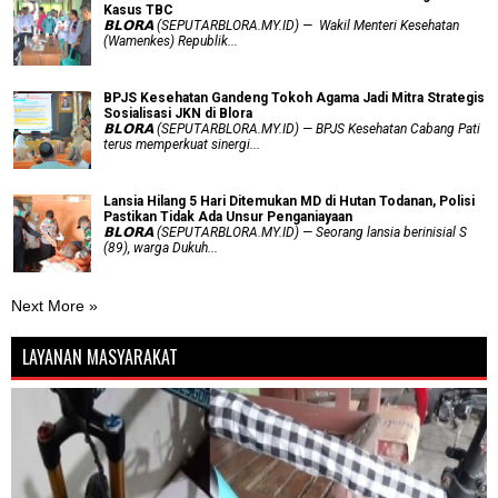
Kasus TBC
𝗕𝗟𝗢𝗥𝗔 (SEPUTARBLORA.MY.ID) — Wakil Menteri Kesehatan
(Wamenkes) Republik...
BPJS Kesehatan Gandeng Tokoh Agama Jadi Mitra Strategis
Sosialisasi JKN di Blora
𝗕𝗟𝗢𝗥𝗔 (SEPUTARBLORA.MY.ID) — BPJS Kesehatan Cabang Pati
terus memperkuat sinergi...
Lansia Hilang 5 Hari Ditemukan MD di Hutan Todanan, Polisi
Pastikan Tidak Ada Unsur Penganiayaan
𝗕𝗟𝗢𝗥𝗔 (SEPUTARBLORA.MY.ID) — Seorang lansia berinisial S
(89), warga Dukuh...
Next More »
LAYANAN MASYARAKAT