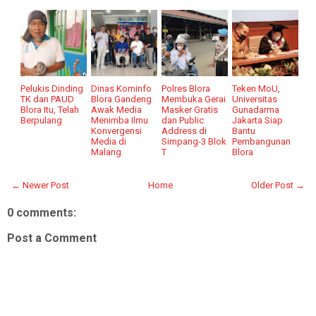
Pelukis Dinding
Dinas Kominfo
Polres Blora
Teken MoU,
TK dan PAUD
Blora Gandeng
Membuka Gerai
Universitas
Blora Itu, Telah
Awak Media
Masker Gratis
Gunadarma
Berpulang
Menimba Ilmu
dan Public
Jakarta Siap
Konvergensi
Address di
Bantu
Media di
Simpang-3 Blok
Pembangunan
Malang
T
Blora
← Newer Post
Home
Older Post →
0 comments:
Post a Comment