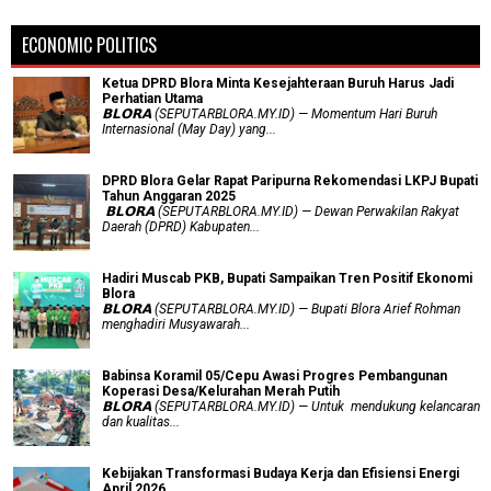
ECONOMIC POLITICS
Ketua DPRD Blora Minta Kesejahteraan Buruh Harus Jadi
Perhatian Utama
​𝗕𝗟𝗢𝗥𝗔 (SEPUTARBLORA.MY.ID) — Momentum Hari Buruh
Internasional (May Day) yang...
DPRD Blora Gelar Rapat Paripurna Rekomendasi LKPJ Bupati
Tahun Anggaran 2025
‎ 𝗕𝗟𝗢𝗥𝗔 (SEPUTARBLORA.MY.ID) — Dewan Perwakilan Rakyat
Daerah (DPRD) Kabupaten...
Hadiri Muscab PKB, Bupati Sampaikan Tren Positif Ekonomi
Blora
𝗕𝗟𝗢𝗥𝗔 (SEPUTARBLORA.MY.ID) — Bupati Blora Arief Rohman
menghadiri Musyawarah...
Babinsa Koramil 05/Cepu Awasi Progres Pembangunan
Koperasi Desa/Kelurahan Merah Putih
𝗕𝗟𝗢𝗥𝗔 (SEPUTARBLORA.MY.ID) — Untuk mendukung kelancaran
dan kualitas...
Kebijakan Transformasi Budaya Kerja dan Efisiensi Energi
April 2026