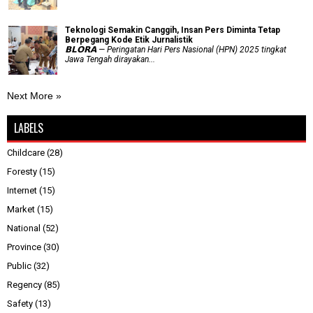
Teknologi Semakin Canggih, Insan Pers Diminta Tetap
Berpegang Kode Etik Jurnalistik
𝗕𝗟𝗢𝗥𝗔 — Peringatan Hari Pers Nasional (HPN) 2025 tingkat
Jawa Tengah dirayakan...
Next More »
LABELS
Childcare
(28)
Foresty
(15)
Internet
(15)
Market
(15)
National
(52)
Province
(30)
Public
(32)
Regency
(85)
Safety
(13)