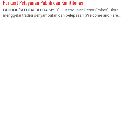
Perkuat Pelayanan Publik dan Kamtibmas
𝗕𝗟𝗢𝗥𝗔 (SEPUTARBLORA.MY.ID) — Kepolisian Resor (Polres) Blora
menggelar tradisi penyambutan dan pelepasan (Welcome and Fare...