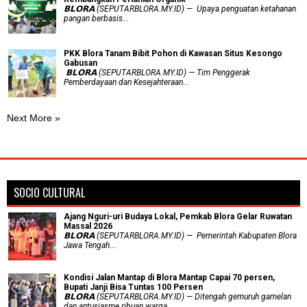
𝗕𝗟𝗢𝗥𝗔 (SEPUTARBLORA.MY.ID) — Upaya penguatan ketahanan
pangan berbasis...
PKK Blora Tanam Bibit Pohon di Kawasan Situs Kesongo
Gabusan
‎ 𝗕𝗟𝗢𝗥𝗔 (SEPUTARBLORA.MY.ID) — Tim Penggerak
Pemberdayaan dan Kesejahteraan...
Next More »
SOCIO CULTURAL
Ajang Nguri-uri Budaya Lokal, Pemkab Blora Gelar Ruwatan
Massal 2026
𝗕𝗟𝗢𝗥𝗔 (SEPUTARBLORA.MY.ID) — Pemerintah Kabupaten Blora
Jawa Tengah...
Kondisi Jalan Mantap di Blora Mantap Capai 70 persen,
Bupati Janji Bisa Tuntas 100 Persen
𝗕𝗟𝗢𝗥𝗔 (SEPUTARBLORA.MY.ID) — Ditengah gemuruh gamelan
dan antusiasme ribuan warga...