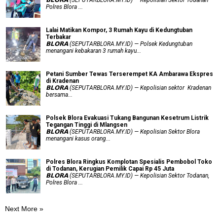
Polres Blora ...
Lalai Matikan Kompor, 3 Rumah Kayu di Kedungtuban
Terbakar
𝗕𝗟𝗢𝗥𝗔 (SEPUTARBLORA.MY.ID) — Polsek Kedungtuban
menangani kebakaran 3 rumah kayu...
Petani Sumber Tewas Terserempet KA Ambarawa Ekspres
di Kradenan
𝗕𝗟𝗢𝗥𝗔 (SEPUTARBLORA.MY.ID) — Kepolisian sektor Kradenan
bersama...
Polsek Blora Evakuasi Tukang Bangunan Kesetrum Listrik
Tegangan Tinggi di Mlangsen
𝗕𝗟𝗢𝗥𝗔 (SEPUTARBLORA.MY.ID) — Kepolisian Sektor Blora
menangani kasus orang...
Polres Blora Ringkus Komplotan Spesialis Pembobol Toko
di Todanan, Kerugian Pemilik Capai Rp 45 Juta
𝗕𝗟𝗢𝗥𝗔 (SEPUTARBLORA.MY.ID) — Kepolisian Sektor Todanan,
Polres Blora ...
Next More »