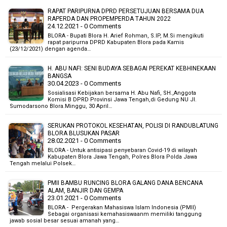
RAPAT PARIPURNA DPRD PERSETUJUAN BERSAMA DUA
RAPERDA DAN PROPEMPERDA TAHUN 2022
24.12.2021 - 0 Comments
BLORA - Bupati Blora H. Arief Rohman, S.IP, M.Si mengikuti
rapat paripurna DPRD Kabupaten Blora pada Kamis
(23/12/2021) dengan agenda…
H. ABU NAFI: SENI BUDAYA SEBAGAI PEREKAT KEBHINEKAAN
BANGSA
30.04.2023 - 0 Comments
Sosialisasi Kebijakan bersama H. Abu Nafi, SH.,Anggota
Komisi B DPRD Provinsi Jawa Tengah,di Gedung NU Jl.
Sumodarsono Blora.Minggu, 30 April…
SERUKAN PROTOKOL KESEHATAN, POLISI DI RANDUBLATUNG
BLORA BLUSUKAN PASAR
28.02.2021 - 0 Comments
BLORA - Untuk antisipasi penyebaran Covid-19 di wilayah
Kabupaten Blora Jawa Tengah, Polres Blora Polda Jawa
Tengah melalui Polsek…
PMII BAMBU RUNCING BLORA GALANG DANA BENCANA
ALAM, BANJIR DAN GEMPA
23.01.2021 - 0 Comments
BLORA - Pergerakan Mahasiswa Islam Indonesia (PMII)
Sebagai organisasi kemahasiswaanm memiliki tanggung
jawab sosial besar sesuai amanah yang…