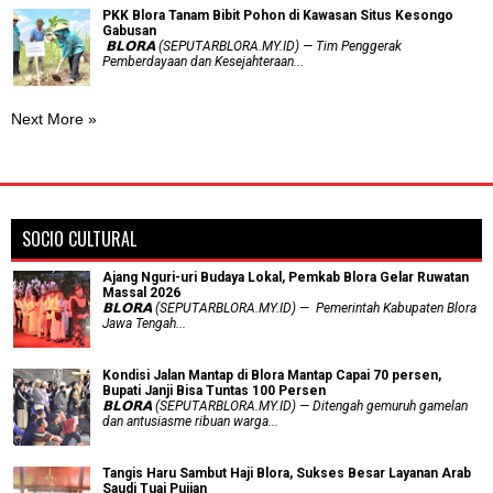
PKK Blora Tanam Bibit Pohon di Kawasan Situs Kesongo
Gabusan
‎ 𝗕𝗟𝗢𝗥𝗔 (SEPUTARBLORA.MY.ID) — Tim Penggerak
Pemberdayaan dan Kesejahteraan...
Next More »
SOCIO CULTURAL
Ajang Nguri-uri Budaya Lokal, Pemkab Blora Gelar Ruwatan
Massal 2026
𝗕𝗟𝗢𝗥𝗔 (SEPUTARBLORA.MY.ID) — Pemerintah Kabupaten Blora
Jawa Tengah...
Kondisi Jalan Mantap di Blora Mantap Capai 70 persen,
Bupati Janji Bisa Tuntas 100 Persen
𝗕𝗟𝗢𝗥𝗔 (SEPUTARBLORA.MY.ID) — Ditengah gemuruh gamelan
dan antusiasme ribuan warga...
Tangis Haru Sambut Haji Blora, Sukses Besar Layanan Arab
Saudi Tuai Pujian