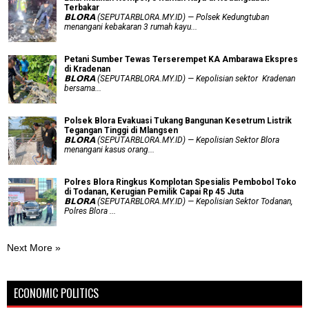
Terbakar
𝗕𝗟𝗢𝗥𝗔 (SEPUTARBLORA.MY.ID) — Polsek Kedungtuban
menangani kebakaran 3 rumah kayu...
Petani Sumber Tewas Terserempet KA Ambarawa Ekspres
di Kradenan
𝗕𝗟𝗢𝗥𝗔 (SEPUTARBLORA.MY.ID) — Kepolisian sektor Kradenan
bersama...
Polsek Blora Evakuasi Tukang Bangunan Kesetrum Listrik
Tegangan Tinggi di Mlangsen
𝗕𝗟𝗢𝗥𝗔 (SEPUTARBLORA.MY.ID) — Kepolisian Sektor Blora
menangani kasus orang...
Polres Blora Ringkus Komplotan Spesialis Pembobol Toko
di Todanan, Kerugian Pemilik Capai Rp 45 Juta
𝗕𝗟𝗢𝗥𝗔 (SEPUTARBLORA.MY.ID) — Kepolisian Sektor Todanan,
Polres Blora ...
Next More »
ECONOMIC POLITICS