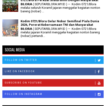
0721/Blora Perkuat Silaturahmi Dengan Masyarakat
𝗕𝗟𝗢𝗥𝗔 ( SEPUTARBLORA.MY.ID ) — Kodim 0721/Blora
melalui seluruh Koramil jajaran menggelar kegiatan nonton
bareng (nobar) ...
Kodim 0721/Blora Gelar Nobar Semifinal Piala Dunia
2026, Pererat Kebersamaan TNI dan Masyarakat
𝗕𝗟𝗢𝗥𝗔 ( SEPUTARBLORA.MY.ID ) — Kodim 0721/Blora
melalui jajaran Koramil menggelar kegiatan nonton bareng
(nobar) pertandi...
SOCIAL MEDIA
FOLLOW ON TWITTER
LIKE ON FACEBOOK
SUBSCRIBE ON YOUTUBE
FOLLOW ON INSTAGRAM