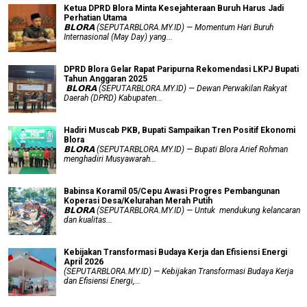
Ketua DPRD Blora Minta Kesejahteraan Buruh Harus Jadi
Perhatian Utama
​𝗕𝗟𝗢𝗥𝗔 (SEPUTARBLORA.MY.ID) — Momentum Hari Buruh
Internasional (May Day) yang...
DPRD Blora Gelar Rapat Paripurna Rekomendasi LKPJ Bupati
Tahun Anggaran 2025
‎ 𝗕𝗟𝗢𝗥𝗔 (SEPUTARBLORA.MY.ID) — Dewan Perwakilan Rakyat
Daerah (DPRD) Kabupaten...
Hadiri Muscab PKB, Bupati Sampaikan Tren Positif Ekonomi
Blora
𝗕𝗟𝗢𝗥𝗔 (SEPUTARBLORA.MY.ID) — Bupati Blora Arief Rohman
menghadiri Musyawarah...
Babinsa Koramil 05/Cepu Awasi Progres Pembangunan
Koperasi Desa/Kelurahan Merah Putih
𝗕𝗟𝗢𝗥𝗔 (SEPUTARBLORA.MY.ID) — Untuk mendukung kelancaran
dan kualitas...
Kebijakan Transformasi Budaya Kerja dan Efisiensi Energi
April 2026
(SEPUTARBLORA.MY.ID) — Kebijakan Transformasi Budaya Kerja
dan Efisiensi Energi,...