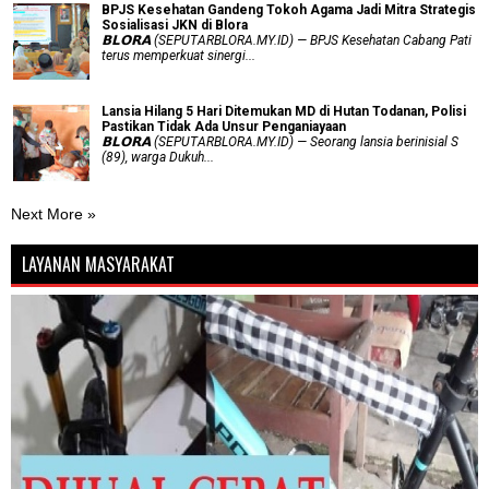
BPJS Kesehatan Gandeng Tokoh Agama Jadi Mitra Strategis
Sosialisasi JKN di Blora
𝗕𝗟𝗢𝗥𝗔 (SEPUTARBLORA.MY.ID) — BPJS Kesehatan Cabang Pati
terus memperkuat sinergi...
Lansia Hilang 5 Hari Ditemukan MD di Hutan Todanan, Polisi
Pastikan Tidak Ada Unsur Penganiayaan
𝗕𝗟𝗢𝗥𝗔 (SEPUTARBLORA.MY.ID) — Seorang lansia berinisial S
(89), warga Dukuh...
Next More »
LAYANAN MASYARAKAT