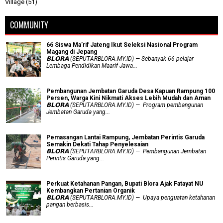
Village
(51)
COMMUNITY
66 Siswa Ma’rif Jateng Ikut Seleksi Nasional Program
Magang di Jepang
𝗕𝗟𝗢𝗥𝗔 (SEPUTARBLORA.MY.ID) — Sebanyak 66 pelajar
Lembaga Pendidikan Maarif Jawa...
Pembangunan Jembatan Garuda Desa Kapuan Rampung 100
Persen, Warga Kini Nikmati Akses Lebih Mudah dan Aman
𝗕𝗟𝗢𝗥𝗔 (SEPUTARBLORA.MY.ID) — Program pembangunan
Jembatan Garuda yang...
Pemasangan Lantai Rampung, Jembatan Perintis Garuda
Semakin Dekati Tahap Penyelesaian
𝗕𝗟𝗢𝗥𝗔 (SEPUTARBLORA.MY.ID) — Pembangunan Jembatan
Perintis Garuda yang...
​Perkuat Ketahanan Pangan, Bupati Blora Ajak Fatayat NU
Kembangkan Pertanian Organik
𝗕𝗟𝗢𝗥𝗔 (SEPUTARBLORA.MY.ID) — Upaya penguatan ketahanan
pangan berbasis...