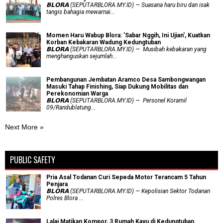
𝗕𝗟𝗢𝗥𝗔 (SEPUTARBLORA.MY.ID) — Suasana haru biru dan isak
tangis bahagia mewarnai...
Momen Haru Wabup Blora: ​'Sabar Nggih, Ini Ujian', Kuatkan
Korban Kebakaran Wadung Kedungtuban
𝗕𝗟𝗢𝗥𝗔 (SEPUTARBLORA.MY.ID) — Musibah kebakaran yang
menghanguskan sejumlah...
Pembangunan Jembatan Aramco Desa Sambongwangan
Masuki Tahap Finishing, Siap Dukung Mobilitas dan
Perekonomian Warga
𝗕𝗟𝗢𝗥𝗔 (SEPUTARBLORA.MY.ID) — Personel Koramil
09/Randublatung...
Next More »
PUBLIC SAFETY
Pria Asal Todanan Curi Sepeda Motor Terancam 5 Tahun
Penjara
𝗕𝗟𝗢𝗥𝗔 (SEPUTARBLORA.MY.ID) — Kepolisian Sektor Todanan
Polres Blora ...
Lalai Matikan Kompor, 3 Rumah Kayu di Kedungtuban