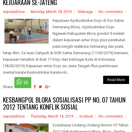
KEJUARAAN SE-JATENG
seputarblora
Monday, March 18, 2019
Olahraga
No comments
Kejuaraan Kyokushinkai Dojo di Gor Satria
Semarang Blora,- Kyokushinkai Dojo
Ngawen Kabupaten Blora gondol 9 medali
dalam kejuaraan antar Dojo plus perebutan
piala bergilir walikota Semarang dan piala
tetap Alm. Ss Iwan Cahyadi di GOR Satria Semarang (17/03/2019) kemarin,
kejuaraan tersebut di ikuti 17 Dojo dari berbagai Kota di Indonesia
(18/03/2019) Kejuaraan antar Dojo se-Jawa Tengah Plus pembinaan
mental karate Kyokushinkai Karate-do...
Read More
Share:
KESBANGPOL BLORA SOSIALISASI PP NO. 07 TAHUN
2012 TENTANG KONFLIK SOSIAL
seputarblora
Thursday, March 14, 2019
Sosbud
No comments
Sosialisasi Undang Undang Nomor 07 Tahun
2012 Oleh Kesbangpol Blora Blora,- Badan