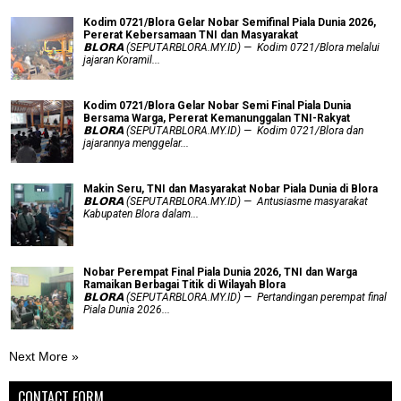
Kodim 0721/Blora Gelar Nobar Semifinal Piala Dunia 2026,
Pererat Kebersamaan TNI dan Masyarakat
𝗕𝗟𝗢𝗥𝗔 (SEPUTARBLORA.MY.ID) — Kodim 0721/Blora melalui
jajaran Koramil...
Kodim 0721/Blora Gelar Nobar Semi Final Piala Dunia
Bersama Warga, Pererat Kemanunggalan TNI-Rakyat
𝗕𝗟𝗢𝗥𝗔 (SEPUTARBLORA.MY.ID) — Kodim 0721/Blora dan
jajarannya menggelar...
Makin Seru, TNI dan Masyarakat Nobar Piala Dunia di Blora
𝗕𝗟𝗢𝗥𝗔 (SEPUTARBLORA.MY.ID) — Antusiasme masyarakat
Kabupaten Blora dalam...
Nobar Perempat Final Piala Dunia 2026, TNI dan Warga
Ramaikan Berbagai Titik di Wilayah Blora
𝗕𝗟𝗢𝗥𝗔 (SEPUTARBLORA.MY.ID) — Pertandingan perempat final
Piala Dunia 2026...
Next More »
CONTACT FORM