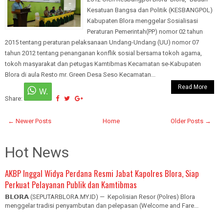
Kesatuan Bangsa dan Politik (KESBANGPOL)
Kabupaten Blora menggelar Sosialisasi
Peraturan Pemerintah(PP) nomor 02 tahun
2015 tentang peraturan pelaksanaan Undang-Undang (UU) nomor 07
tahun 2012 tentang penanganan konflik sosial bersama tokoh agama,
tokoh masyarakat dan petugas Kamtibmas Kecamatan se-Kabupaten
Blora di aula Resto mr. Green Desa Seso Kecamatan...
Read More
Share:
← Newer Posts
Home
Older Posts →
Hot News
AKBP Inggal Widya Perdana Resmi Jabat Kapolres Blora, Siap
Perkuat Pelayanan Publik dan Kamtibmas
𝗕𝗟𝗢𝗥𝗔 (SEPUTARBLORA.MY.ID) — Kepolisian Resor (Polres) Blora
menggelar tradisi penyambutan dan pelepasan (Welcome and Fare...