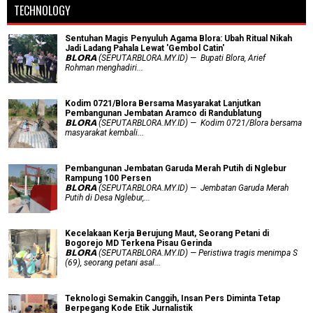
TECHNOLOGY
Sentuhan Magis Penyuluh Agama Blora: Ubah Ritual Nikah
Jadi Ladang Pahala Lewat 'Gembol Catin'
𝗕𝗟𝗢𝗥𝗔 (SEPUTARBLORA.MY.ID) — Bupati Blora, Arief
Rohman menghadiri...
Kodim 0721/Blora Bersama Masyarakat Lanjutkan
Pembangunan Jembatan Aramco di Randublatung
𝗕𝗟𝗢𝗥𝗔 (SEPUTARBLORA.MY.ID) — Kodim 0721/Blora bersama
masyarakat kembali...
Pembangunan Jembatan Garuda Merah Putih di Nglebur
Rampung 100 Persen
𝗕𝗟𝗢𝗥𝗔 (SEPUTARBLORA.MY.ID) — Jembatan Garuda Merah
Putih di Desa Nglebur,...
Kecelakaan Kerja Berujung Maut, Seorang Petani di
Bogorejo MD Terkena Pisau Gerinda
𝗕𝗟𝗢𝗥𝗔 (SEPUTARBLORA.MY.ID) — Peristiwa tragis menimpa S
(69), seorang petani asal...
Teknologi Semakin Canggih, Insan Pers Diminta Tetap
Berpegang Kode Etik Jurnalistik