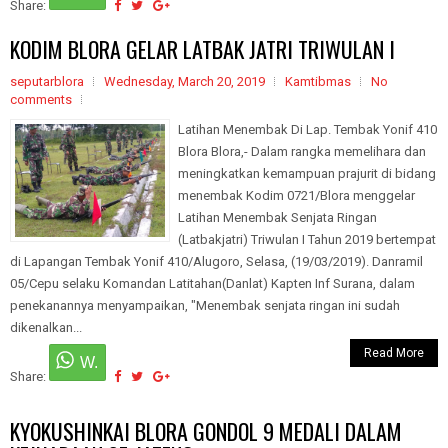
Share:
KODIM BLORA GELAR LATBAK JATRI TRIWULAN I
seputarblora
Wednesday, March 20, 2019
Kamtibmas
No
comments
Latihan Menembak Di Lap. Tembak Yonif 410
Blora Blora,- Dalam rangka memelihara dan
meningkatkan kemampuan prajurit di bidang
menembak Kodim 0721/Blora menggelar
Latihan Menembak Senjata Ringan
(Latbakjatri) Triwulan I Tahun 2019 bertempat
di Lapangan Tembak Yonif 410/Alugoro, Selasa, (19/03/2019). Danramil
05/Cepu selaku Komandan Latitahan(Danlat) Kapten Inf Surana, dalam
penekanannya menyampaikan, "Menembak senjata ringan ini sudah
dikenalkan...
Read More
Share:
KYOKUSHINKAI BLORA GONDOL 9 MEDALI DALAM