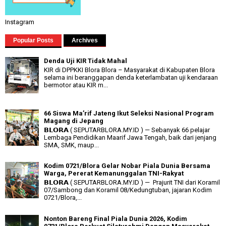
Instagram
Popular Posts
Archives
Denda Uji KIR Tidak Mahal
KIR di DPPKKI Blora Blora – Masyarakat di Kabupaten Blora
selama ini beranggapan denda keterlambatan uji kendaraan
bermotor atau KIR m...
66 Siswa Ma’rif Jateng Ikut Seleksi Nasional Program
Magang di Jepang
𝗕𝗟𝗢𝗥𝗔 ( SEPUTARBLORA.MY.ID ) — Sebanyak 66 pelajar
Lembaga Pendidikan Maarif Jawa Tengah, baik dari jenjang
SMA, SMK, maup...
Kodim 0721/Blora Gelar Nobar Piala Dunia Bersama
Warga, Pererat Kemanunggalan TNI-Rakyat
𝗕𝗟𝗢𝗥𝗔 ( SEPUTARBLORA.MY.ID ) — Prajurit TNI dari Koramil
07/Sambong dan Koramil 08/Kedungtuban, jajaran Kodim
0721/Blora,...
Nonton Bareng Final Piala Dunia 2026, Kodim