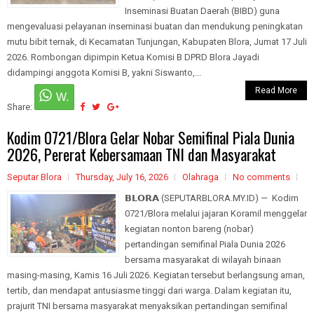
Inseminasi Buatan Daerah (BIBD) guna
mengevaluasi pelayanan inseminasi buatan dan mendukung peningkatan
mutu bibit ternak, di Kecamatan Tunjungan, Kabupaten Blora, Jumat 17 Juli
2026. Rombongan dipimpin Ketua Komisi B DPRD Blora Jayadi
didampingi anggota Komisi B, yakni Siswanto,...
Read More
Share:
Kodim 0721/Blora Gelar Nobar Semifinal Piala Dunia
2026, Pererat Kebersamaan TNI dan Masyarakat
Seputar Blora
Thursday, July 16, 2026
Olahraga
No comments
𝗕𝗟𝗢𝗥𝗔 (SEPUTARBLORA.MY.ID) — Kodim
0721/Blora melalui jajaran Koramil menggelar
kegiatan nonton bareng (nobar)
pertandingan semifinal Piala Dunia 2026
bersama masyarakat di wilayah binaan
masing-masing, Kamis 16 Juli 2026. Kegiatan tersebut berlangsung aman,
tertib, dan mendapat antusiasme tinggi dari warga. Dalam kegiatan itu,
prajurit TNI bersama masyarakat menyaksikan pertandingan semifinal