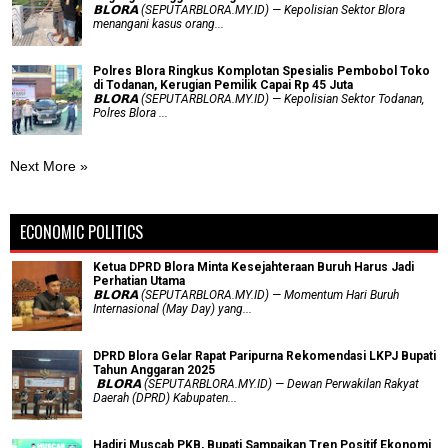
𝗕𝗟𝗢𝗥𝗔 (SEPUTARBLORA.MY.ID) — Kepolisian Sektor Blora
menangani kasus orang...
Polres Blora Ringkus Komplotan Spesialis Pembobol Toko
di Todanan, Kerugian Pemilik Capai Rp 45 Juta
𝗕𝗟𝗢𝗥𝗔 (SEPUTARBLORA.MY.ID) — Kepolisian Sektor Todanan,
Polres Blora ...
Next More »
ECONOMIC POLITICS
Ketua DPRD Blora Minta Kesejahteraan Buruh Harus Jadi
Perhatian Utama
​𝗕𝗟𝗢𝗥𝗔 (SEPUTARBLORA.MY.ID) — Momentum Hari Buruh
Internasional (May Day) yang...
DPRD Blora Gelar Rapat Paripurna Rekomendasi LKPJ Bupati
Tahun Anggaran 2025
‎ 𝗕𝗟𝗢𝗥𝗔 (SEPUTARBLORA.MY.ID) — Dewan Perwakilan Rakyat
Daerah (DPRD) Kabupaten...
Hadiri Muscab PKB, Bupati Sampaikan Tren Positif Ekonomi