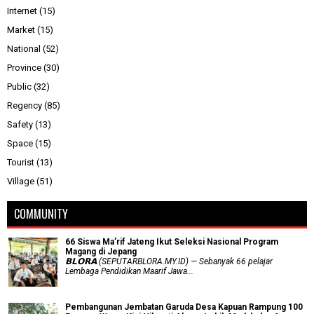
Internet
(15)
Market
(15)
National
(52)
Province
(30)
Public
(32)
Regency
(85)
Safety
(13)
Space
(15)
Tourist
(13)
Village
(51)
COMMUNITY
66 Siswa Ma’rif Jateng Ikut Seleksi Nasional Program
Magang di Jepang
𝗕𝗟𝗢𝗥𝗔 (SEPUTARBLORA.MY.ID) — Sebanyak 66 pelajar
Lembaga Pendidikan Maarif Jawa...
Pembangunan Jembatan Garuda Desa Kapuan Rampung 100