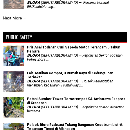
𝗕𝗟𝗢𝗥𝗔 (SEPUTARBLORA.MY.ID) — Personel Koramil
09/Randublatung...
Next More »
PUBLIC SAFETY
Pria Asal Todanan Curi Sepeda Motor Terancam 5 Tahun
Penjara
𝗕𝗟𝗢𝗥𝗔 (SEPUTARBLORA.MY.ID) — Kepolisian Sektor Todanan
Polres Blora ...
Lalai Matikan Kompor, 3 Rumah Kayu di Kedungtuban
Terbakar
𝗕𝗟𝗢𝗥𝗔 (SEPUTARBLORA.MY.ID) — Polsek Kedungtuban
menangani kebakaran 3 rumah kayu...
Petani Sumber Tewas Terserempet KA Ambarawa Ekspres
di Kradenan
𝗕𝗟𝗢𝗥𝗔 (SEPUTARBLORA.MY.ID) — Kepolisian sektor Kradenan
bersama...
Polsek Blora Evakuasi Tukang Bangunan Kesetrum Listrik
Tegangan Tinggi di Mlangsen