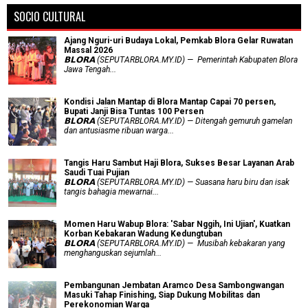
SOCIO CULTURAL
Ajang Nguri-uri Budaya Lokal, Pemkab Blora Gelar Ruwatan
Massal 2026
𝗕𝗟𝗢𝗥𝗔 (SEPUTARBLORA.MY.ID) — Pemerintah Kabupaten Blora
Jawa Tengah...
Kondisi Jalan Mantap di Blora Mantap Capai 70 persen,
Bupati Janji Bisa Tuntas 100 Persen
𝗕𝗟𝗢𝗥𝗔 (SEPUTARBLORA.MY.ID) — Ditengah gemuruh gamelan
dan antusiasme ribuan warga...
Tangis Haru Sambut Haji Blora, Sukses Besar Layanan Arab
Saudi Tuai Pujian
𝗕𝗟𝗢𝗥𝗔 (SEPUTARBLORA.MY.ID) — Suasana haru biru dan isak
tangis bahagia mewarnai...
Momen Haru Wabup Blora: ​'Sabar Nggih, Ini Ujian', Kuatkan
Korban Kebakaran Wadung Kedungtuban
𝗕𝗟𝗢𝗥𝗔 (SEPUTARBLORA.MY.ID) — Musibah kebakaran yang
menghanguskan sejumlah...
Pembangunan Jembatan Aramco Desa Sambongwangan
Masuki Tahap Finishing, Siap Dukung Mobilitas dan
Perekonomian Warga