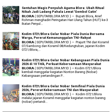
Sentuhan Magis Penyuluh Agama Blora: Ubah Ritual
Nikah Jadi Ladang Pahala Lewat 'Gembol Catin'
𝗕𝗟𝗢𝗥𝗔 ( SEPUTARBLORA.MY.ID ) — Bupati Blora, Arief
Rohman menghadiri Peringatan Hari Ulang Tahun (HUT) ke-3
Ikatan Penyul...
Kodim 0721/Blora Gelar Nobar Piala Dunia Bersama
Warga, Pererat Kemanunggalan TNI-Rakyat
𝗕𝗟𝗢𝗥𝗔 ( SEPUTARBLORA.MY.ID ) — Prajurit TNI dari Koramil
07/Sambong dan Koramil 08/Kedungtuban, jajaran Kodim
0721/Blora,...
Kodim 0721/Blora Gelar Nobar Kebangsaan Piala Dunia
2026 di 10 Titik, Perkuat Kebersamaan Masyarakat
𝗕𝗟𝗢𝗥𝗔 ( SEPUTARBLORA.MY.ID ) — Kodim 0721/Blora
kembali menggelar kegiatan Nonton Bareng (Nobar)
Kebangsaan pertandingan P...
Kodim 0721/Blora Gelar Nobar Semifinal Piala Dunia
2026, Pererat Kebersamaan TNI dan Masyarakat
𝗕𝗟𝗢𝗥𝗔 ( SEPUTARBLORA.MY.ID ) — Kodim 0721/Blora
melalui jajaran Koramil menggelar kegiatan nonton bareng
(nobar) pertandi...