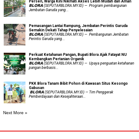
Persen, Warga Kini Nikmati Akses Lebih Mudah dan Aman
𝗕𝗟𝗢𝗥𝗔 (SEPUTARBLORA.MY.ID) — Program pembangunan
Jembatan Garuda yang...
Pemasangan Lantai Rampung, Jembatan Perintis Garuda
Semakin Dekati Tahap Penyelesaian
𝗕𝗟𝗢𝗥𝗔 (SEPUTARBLORA.MY.ID) — Pembangunan Jembatan
Perintis Garuda yang...
​Perkuat Ketahanan Pangan, Bupati Blora Ajak Fatayat NU
Kembangkan Pertanian Organik
𝗕𝗟𝗢𝗥𝗔 (SEPUTARBLORA.MY.ID) — Upaya penguatan ketahanan
pangan berbasis...
PKK Blora Tanam Bibit Pohon di Kawasan Situs Kesongo
Gabusan
‎ 𝗕𝗟𝗢𝗥𝗔 (SEPUTARBLORA.MY.ID) — Tim Penggerak
Pemberdayaan dan Kesejahteraan...
Next More »