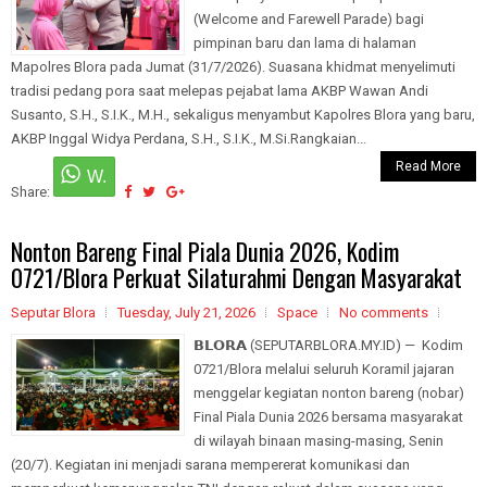
(Welcome and Farewell Parade) bagi
pimpinan baru dan lama di halaman
Mapolres Blora pada Jumat (31/7/2026). Suasana khidmat menyelimuti
tradisi pedang pora saat melepas pejabat lama AKBP Wawan Andi
Susanto, S.H., S.I.K., M.H., sekaligus menyambut Kapolres Blora yang baru,
AKBP Inggal Widya Perdana, S.H., S.I.K., M.Si.Rangkaian...
Read More
Share:
Nonton Bareng Final Piala Dunia 2026, Kodim
0721/Blora Perkuat Silaturahmi Dengan Masyarakat
Seputar Blora
Tuesday, July 21, 2026
Space
No comments
𝗕𝗟𝗢𝗥𝗔 (SEPUTARBLORA.MY.ID) — Kodim
0721/Blora melalui seluruh Koramil jajaran
menggelar kegiatan nonton bareng (nobar)
Final Piala Dunia 2026 bersama masyarakat
di wilayah binaan masing-masing, Senin
(20/7). Kegiatan ini menjadi sarana mempererat komunikasi dan