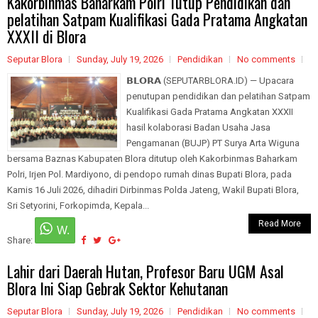
Kakorbinmas Baharkam Polri Tutup Pendidikan dan
pelatihan Satpam Kualifikasi Gada Pratama Angkatan
XXXII di Blora
Seputar Blora
Sunday, July 19, 2026
Pendidikan
No comments
𝗕𝗟𝗢𝗥𝗔 (SEPUTARBLORA.ID) — Upacara
penutupan pendidikan dan pelatihan Satpam
Kualifikasi Gada Pratama Angkatan XXXII
hasil kolaborasi Badan Usaha Jasa
Pengamanan (BUJP) PT Surya Arta Wiguna
bersama Baznas Kabupaten Blora ditutup oleh Kakorbinmas Baharkam
Polri, Irjen Pol. Mardiyono, di pendopo rumah dinas Bupati Blora, pada
Kamis 16 Juli 2026, dihadiri Dirbinmas Polda Jateng, Wakil Bupati Blora,
Sri Setyorini, Forkopimda, Kepala...
Read More
Share:
Lahir dari Daerah Hutan, Profesor Baru UGM Asal
Blora Ini Siap Gebrak Sektor Kehutanan
Seputar Blora
Sunday, July 19, 2026
Pendidikan
No comments