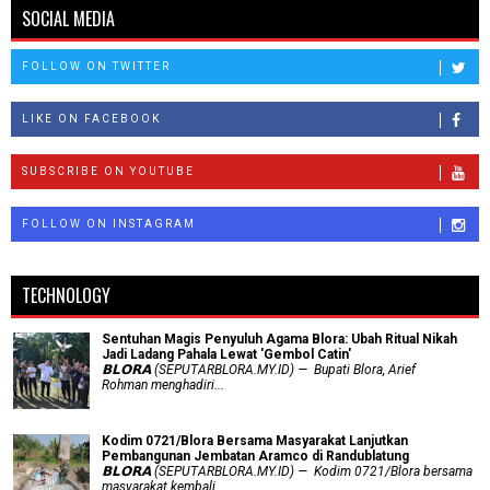
SOCIAL MEDIA
FOLLOW ON TWITTER
LIKE ON FACEBOOK
SUBSCRIBE ON YOUTUBE
FOLLOW ON INSTAGRAM
TECHNOLOGY
Sentuhan Magis Penyuluh Agama Blora: Ubah Ritual Nikah
Jadi Ladang Pahala Lewat 'Gembol Catin'
𝗕𝗟𝗢𝗥𝗔 (SEPUTARBLORA.MY.ID) — Bupati Blora, Arief
Rohman menghadiri...
Kodim 0721/Blora Bersama Masyarakat Lanjutkan
Pembangunan Jembatan Aramco di Randublatung
𝗕𝗟𝗢𝗥𝗔 (SEPUTARBLORA.MY.ID) — Kodim 0721/Blora bersama
masyarakat kembali...