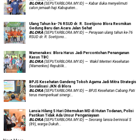
𝗕𝗟𝗢𝗥𝗔 (SEPUTARBLORA.MY.ID) — Kabar duka menyelimuti
calon jemaah haji Kabupaten...
Ulang Tahun ke-76 RSUD dr. R. Soetijono Blora Resmikan
Gedung Baru dan Acara Jalan Sehat
𝗕𝗟𝗢𝗥𝗔 (SEPUTARBLORA.MY.ID) — Perayaan ulang tahun ke-76
RSUD dr. R. Soetijono...
Wamenakes: Blora Harus Jadi Percontohan Penanganan
Kasus TBC
𝗕𝗟𝗢𝗥𝗔 (SEPUTARBLORA.MY.ID) — Wakil Menteri Kesehatan
(Wamenkes) Republik...
BPJS Kesehatan Gandeng Tokoh Agama Jadi Mitra Strategis
Sosialisasi JKN di Blora
𝗕𝗟𝗢𝗥𝗔 (SEPUTARBLORA.MY.ID) — BPJS Kesehatan Cabang Pati
terus memperkuat sinergi...
Lansia Hilang 5 Hari Ditemukan MD di Hutan Todanan, Polisi
Pastikan Tidak Ada Unsur Penganiayaan
𝗕𝗟𝗢𝗥𝗔 (SEPUTARBLORA.MY.ID) — Seorang lansia berinisial S
(89), warga Dukuh...