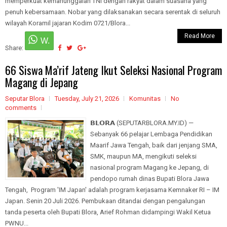
memperkuat kemanunggalan TNI dengan rakyat dalam suasana yang
penuh kebersamaan. Nobar yang dilaksanakan secara serentak di seluruh
wilayah Koramil jajaran Kodim 0721/Blora...
Read More
Share:
66 Siswa Ma’rif Jateng Ikut Seleksi Nasional Program
Magang di Jepang
Seputar Blora
Tuesday, July 21, 2026
Komunitas
No
comments
𝗕𝗟𝗢𝗥𝗔 (SEPUTARBLORA.MY.ID) —
Sebanyak 66 pelajar Lembaga Pendidikan
Maarif Jawa Tengah, baik dari jenjang SMA,
SMK, maupun MA, mengikuti seleksi
nasional program Magang ke Jepang, di
pendopo rumah dinas Bupati Blora Jawa
Tengah, Program 'IM Japan' adalah program kerjasama Kemnaker RI – IM
Japan. Senin 20 Juli 2026. Pembukaan ditandai dengan pengalungan
tanda peserta oleh Bupati Blora, Arief Rohman didampingi Wakil Ketua
PWNU...