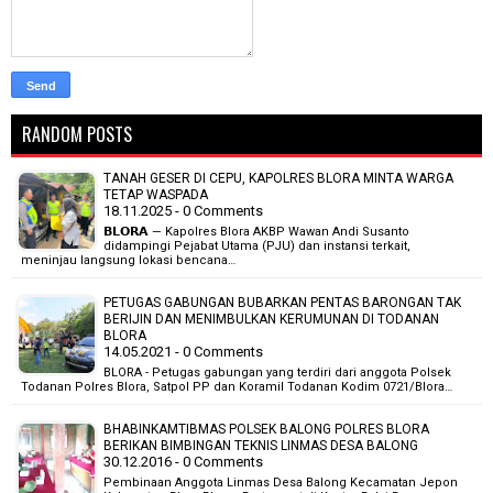
RANDOM POSTS
TANAH GESER DI CEPU, KAPOLRES BLORA MINTA WARGA
TETAP WASPADA
18.11.2025 - 0 Comments
𝗕𝗟𝗢𝗥𝗔 — Kapolres Blora AKBP Wawan Andi Susanto
didampingi Pejabat Utama (PJU) dan instansi terkait,
meninjau langsung lokasi bencana…
PETUGAS GABUNGAN BUBARKAN PENTAS BARONGAN TAK
BERIJIN DAN MENIMBULKAN KERUMUNAN DI TODANAN
BLORA
14.05.2021 - 0 Comments
BLORA - Petugas gabungan yang terdiri dari anggota Polsek
Todanan Polres Blora, Satpol PP dan Koramil Todanan Kodim 0721/Blora…
BHABINKAMTIBMAS POLSEK BALONG POLRES BLORA
BERIKAN BIMBINGAN TEKNIS LINMAS DESA BALONG
30.12.2016 - 0 Comments
Pembinaan Anggota Linmas Desa Balong Kecamatan Jepon