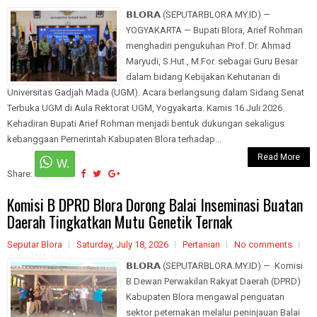
𝗕𝗟𝗢𝗥𝗔 (SEPUTARBLORA.MY.ID) —
YOGYAKARTA — Bupati Blora, Arief Rohman
menghadiri pengukuhan Prof. Dr. Ahmad
Maryudi, S.Hut., M.For. sebagai Guru Besar
dalam bidang Kebijakan Kehutanan di
Universitas Gadjah Mada (UGM). Acara berlangsung dalam Sidang Senat
Terbuka UGM di Aula Rektorat UGM, Yogyakarta. Kamis 16 Juli 2026.
Kehadiran Bupati Arief Rohman menjadi bentuk dukungan sekaligus
kebanggaan Pemerintah Kabupaten Blora terhadap...
Read More
Share:
Komisi B DPRD Blora Dorong Balai Inseminasi Buatan
Daerah Tingkatkan Mutu Genetik Ternak
Seputar Blora
Saturday, July 18, 2026
Pertanian
No comments
𝗕𝗟𝗢𝗥𝗔 (SEPUTARBLORA.MY.ID) — Komisi
B Dewan Perwakilan Rakyat Daerah (DPRD)
Kabupaten Blora mengawal penguatan
sektor peternakan melalui peninjauan Balai