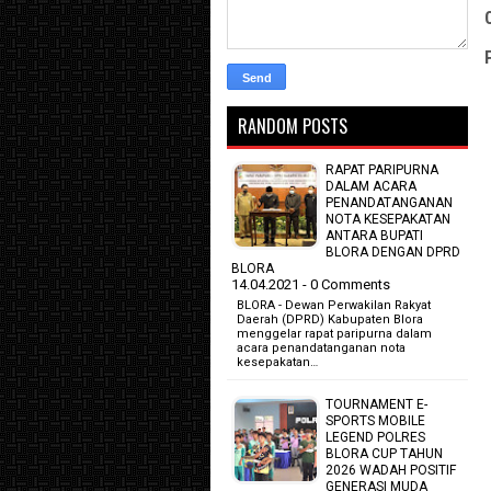
RANDOM POSTS
RAPAT PARIPURNA
DALAM ACARA
PENANDATANGANAN
NOTA KESEPAKATAN
ANTARA BUPATI
BLORA DENGAN DPRD
BLORA
14.04.2021 - 0 Comments
BLORA - Dewan Perwakilan Rakyat
Daerah (DPRD) Kabupaten Blora
menggelar rapat paripurna dalam
acara penandatanganan nota
kesepakatan…
TOURNAMENT E-
SPORTS MOBILE
LEGEND POLRES
BLORA CUP TAHUN
2026 WADAH POSITIF
GENERASI MUDA