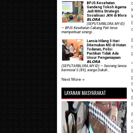
BPJS Kesehatan
Gandeng Tokoh Agama
Jadi Mitra Strategis
Sosialisasi JKN di Blora
𝗕𝗟𝗢𝗥𝗔
(SEPUTARBLORA.MY.ID)
— BPJS Kesehatan Cabang Pati terus
memperkuat sinergi...
Lansia Hilang 5 Hari
Ditemukan MD di Hutan
Todanan, Polisi
Pastikan Tidak Ada
Unsur Penganiayaan
𝗕𝗟𝗢𝗥𝗔
(SEPUTARBLORA.MY.ID) — Seorang lansia
berinisial S (89), warga Dukuh...
Next More »
LAYANAN MASYARAKAT