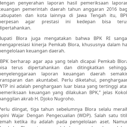
dengan penyerahan laporan hasil pemeriksaan lapora
keuangan pemerintah daerah tahun anggaran 2016 bag
kabupaten dan kota lainnya di Jawa Tengah itu, BP
berpesan agar prestasi ini kedepan bisa teru
dipertahankan.
Bupati Blora juga mengatakan bahwa BPK RI sanga
mengapresiasi kinerja Pemkab Blora, khususnya dalam ha
pengelolaan keuangan daerah.
“BPK berharap agar apa yang telah dicapai Pemkab Blor
bisa terus dipertahankan dan ditingkatkan sehingg
penyelenggaraan laporan keuangan daerah semaki
transparan dan akuntabel. Perlu diketahui, penghargaa
WTP ini adalah penghargaan luar biasa yang tertinggi ata
pemeriksaan keuangan yang dilakukan BPK,” jelas Koko
panggilan akrab H. Djoko Nugroho.
Perlu diingat, tiga tahun sebelumnya Blora selalu merai
opini Wajar Dengan Pengecualian (WDP). Salah satu titi
lemah ketika itu adalah pada pengelolaan aset. Namu