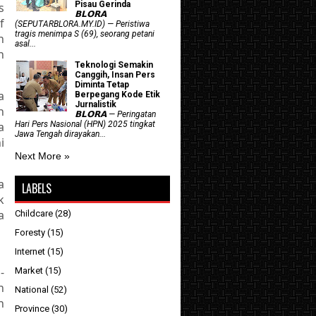
Pisau Gerinda
s
𝗕𝗟𝗢𝗥𝗔
f
(SEPUTARBLORA.MY.ID) — Peristiwa
tragis menimpa S (69), seorang petani
n
asal...
h
Teknologi Semakin
Canggih, Insan Pers
Diminta Tetap
a
Berpegang Kode Etik
Jurnalistik
n
𝗕𝗟𝗢𝗥𝗔 — Peringatan
a
Hari Pers Nasional (HPN) 2025 tingkat
Jawa Tengah dirayakan...
i
Next More »
a
LABELS
k
a
Childcare
(28)
Foresty
(15)
Internet
(15)
-
Market
(15)
n
National
(52)
n
Province
(30)