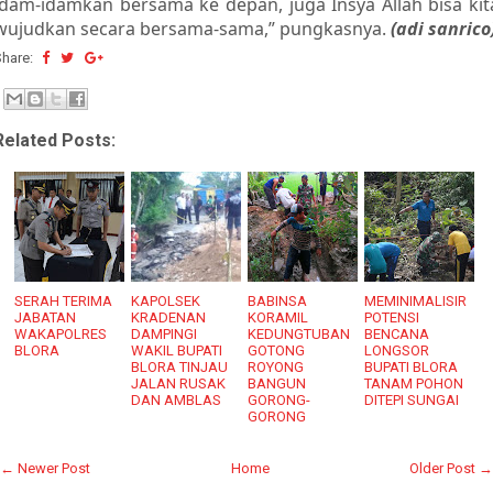
idam-idamkan bersama ke depan, juga Insya Allah bisa kit
wujudkan secara bersama-sama,” pungkasnya.
(adi sanrico
Share:
Related Posts:
SERAH TERIMA
KAPOLSEK
BABINSA
MEMINIMALISIR
JABATAN
KRADENAN
KORAMIL
POTENSI
WAKAPOLRES
DAMPINGI
KEDUNGTUBAN
BENCANA
BLORA
WAKIL BUPATI
GOTONG
LONGSOR
BLORA TINJAU
ROYONG
BUPATI BLORA
JALAN RUSAK
BANGUN
TANAM POHON
DAN AMBLAS
GORONG-
DITEPI SUNGAI
GORONG
← Newer Post
Home
Older Post →