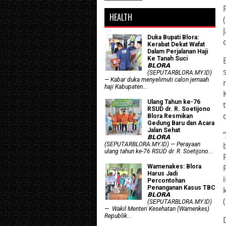
HEALTH
Duka Bupati Blora:
Kerabat Dekat Wafat
Dalam Perjalanan Haji
Ke Tanah Suci
𝗕𝗟𝗢𝗥𝗔
(SEPUTARBLORA.MY.ID)
— Kabar duka menyelimuti calon jemaah
haji Kabupaten...
Ulang Tahun ke-76
RSUD dr. R. Soetijono
Blora Resmikan
Gedung Baru dan Acara
Jalan Sehat
𝗕𝗟𝗢𝗥𝗔
(SEPUTARBLORA.MY.ID) — Perayaan
ulang tahun ke-76 RSUD dr. R. Soetijono...
Wamenakes: Blora
Harus Jadi
Percontohan
Penanganan Kasus TBC
𝗕𝗟𝗢𝗥𝗔
(SEPUTARBLORA.MY.ID)
— Wakil Menteri Kesehatan (Wamenkes)
Republik...