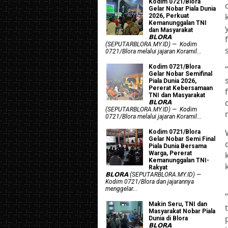
Kodim 0721/Blora
Gelar Nobar Piala Dunia
2026, Perkuat
Kemanunggalan TNI
dan Masyarakat
𝗕𝗟𝗢𝗥𝗔
(SEPUTARBLORA.MY.ID) — Kodim
0721/Blora melalui jajaran Koramil...
Kodim 0721/Blora
Gelar Nobar Semifinal
Piala Dunia 2026,
Pererat Kebersamaan
TNI dan Masyarakat
𝗕𝗟𝗢𝗥𝗔
(SEPUTARBLORA.MY.ID) — Kodim
0721/Blora melalui jajaran Koramil...
Kodim 0721/Blora
Gelar Nobar Semi Final
Piala Dunia Bersama
Warga, Pererat
Kemanunggalan TNI-
Rakyat
𝗕𝗟𝗢𝗥𝗔 (SEPUTARBLORA.MY.ID) —
Kodim 0721/Blora dan jajarannya
menggelar...
Makin Seru, TNI dan
Masyarakat Nobar Piala
Dunia di Blora
𝗕𝗟𝗢𝗥𝗔