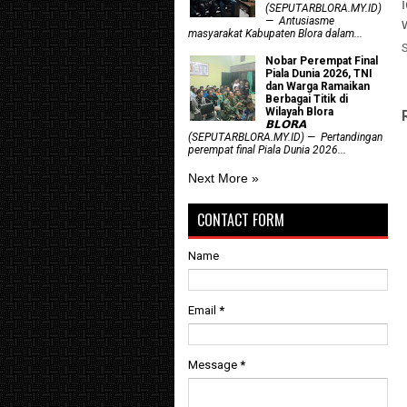
(SEPUTARBLORA.MY.ID)
— Antusiasme
masyarakat Kabupaten Blora dalam...
Nobar Perempat Final
Piala Dunia 2026, TNI
dan Warga Ramaikan
Berbagai Titik di
Wilayah Blora
𝗕𝗟𝗢𝗥𝗔
(SEPUTARBLORA.MY.ID) — Pertandingan
perempat final Piala Dunia 2026...
Next More »
CONTACT FORM
Name
Email
*
Message
*