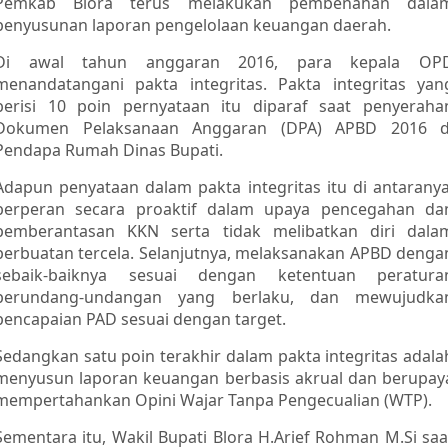
Pemkab Blora terus melakukan pembenahan dala
penyusunan laporan pengelolaan keuangan daerah.
Di awal tahun anggaran 2016, para kepala OP
menandatangani pakta integritas. Pakta integritas yan
berisi 10 poin pernyataan itu diparaf saat penyeraha
Dokumen Pelaksanaan Anggaran (DPA) APBD 2016 d
Pendapa Rumah Dinas Bupati.
Adapun penyataan dalam pakta integritas itu di antaranya
berperan secara proaktif dalam upaya pencegahan da
pemberantasan KKN serta tidak melibatkan diri dala
perbuatan tercela. Selanjutnya, melaksanakan APBD denga
sebaik-baiknya sesuai dengan ketentuan peratura
perundang-undangan yang berlaku, dan mewujudka
pencapaian PAD sesuai dengan target.
Sedangkan satu poin terakhir dalam pakta integritas adala
menyusun laporan keuangan berbasis akrual dan berupay
mempertahankan Opini Wajar Tanpa Pengecualian (WTP).
Sementara itu, Wakil Bupati Blora H.Arief Rohman M.Si saa