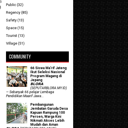
a
Public
(32)
)
Regency
(85)
Safety
(13)
Space
(15)
Tourist
(13)
Village
(51)
COMMUNITY
66 Siswa Ma’rif Jateng
Ikut Seleksi Nasional
Program Magang di
Jepang
𝗕𝗟𝗢𝗥𝗔
(SEPUTARBLORA.MY.ID)
— Sebanyak 66 pelajar Lembaga
Pendidikan Maarif Jawa...
Pembangunan
Jembatan Garuda Desa
Kapuan Rampung 100
Persen, Warga Kini
Nikmati Akses Lebih
Mudah dan Aman