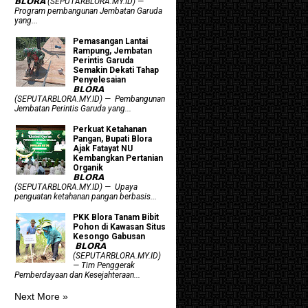
𝗕𝗟𝗢𝗥𝗔 (SEPUTARBLORA.MY.ID) —
Program pembangunan Jembatan Garuda
yang...
Pemasangan Lantai
Rampung, Jembatan
Perintis Garuda
Semakin Dekati Tahap
Penyelesaian
𝗕𝗟𝗢𝗥𝗔
(SEPUTARBLORA.MY.ID) — Pembangunan
Jembatan Perintis Garuda yang...
​Perkuat Ketahanan
Pangan, Bupati Blora
Ajak Fatayat NU
Kembangkan Pertanian
Organik
𝗕𝗟𝗢𝗥𝗔
(SEPUTARBLORA.MY.ID) — Upaya
penguatan ketahanan pangan berbasis...
PKK Blora Tanam Bibit
Pohon di Kawasan Situs
Kesongo Gabusan
‎ 𝗕𝗟𝗢𝗥𝗔
(SEPUTARBLORA.MY.ID)
— Tim Penggerak
Pemberdayaan dan Kesejahteraan...
Next More »