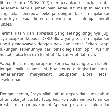
ditemui Sabtu (13/05/2017) mengucapkan terimakasih ata
kerjasama semua pihak baik eksekutif maupun legislati
yang telah bersedia bekerja dengan baik, menjalanka
fungsinya sesuai ketentuan yang ada sehingga merai
sukses.
“Terima kasih dan apresiasi yang setinggi-tingginya jug
saya ucapkan kepada DPRD Blora yang telah menjalanka
fungsi pengawasan dengan baik dan benar. Sebab, tanp
dukungan sepenuhnya dari pihak legislatif, opini WTP in
mustahil bisa kita raih kembali,” lanjut Arief Rohman.
Wabup Blora mengharapkan, kerja sama yang telah terbin
dengan baik selama ini bisa terus ditingkatkan untu
kemaslahatan masyarakat Kabupaten Blora secar
keseluruhan.
“Dengan begitu, Insya Allah tahun depan dan juga tahun
tahun selanjutnya, kita tetap bisa kembali mempertahanka
prestasi membanggakan ini. Apa yang kita cita-citakan da