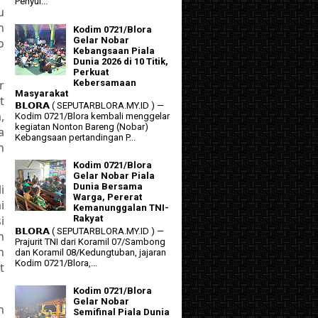
Penyul...
u
n
Kodim 0721/Blora
Gelar Nobar
o
Kebangsaan Piala
Dunia 2026 di 10 Titik,
Perkuat
r
Kebersamaan
Masyarakat
t
𝗕𝗟𝗢𝗥𝗔 ( SEPUTARBLORA.MY.ID ) —
,
Kodim 0721/Blora kembali menggelar
kegiatan Nonton Bareng (Nobar)
a
Kebangsaan pertandingan P...
n
Kodim 0721/Blora
Gelar Nobar Piala
Dunia Bersama
i
Warga, Pererat
i
Kemanunggalan TNI-
i
Rakyat
𝗕𝗟𝗢𝗥𝗔 ( SEPUTARBLORA.MY.ID ) —
n
Prajurit TNI dari Koramil 07/Sambong
n
dan Koramil 08/Kedungtuban, jajaran
Kodim 0721/Blora,...
t
Kodim 0721/Blora
Gelar Nobar
n
Semifinal Piala Dunia