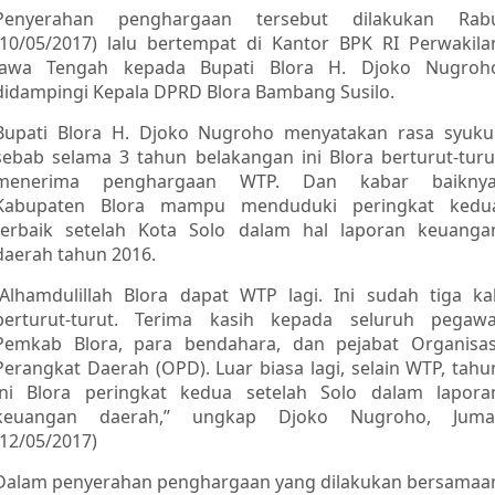
Penyerahan penghargaan tersebut dilakukan Rab
(10/05/2017) lalu bertempat di Kantor BPK RI Perwakila
Jawa Tengah kepada Bupati Blora H. Djoko Nugroh
didampingi Kepala DPRD Blora Bambang Susilo.
Bupati Blora H. Djoko Nugroho menyatakan rasa syuku
sebab selama 3 tahun belakangan ini Blora berturut-turu
menerima penghargaan WTP. Dan kabar baiknya
Kabupaten Blora mampu menduduki peringkat kedu
terbaik setelah Kota Solo dalam hal laporan keuanga
daerah tahun 2016.
“Alhamdulillah Blora dapat WTP lagi. Ini sudah tiga kal
berturut-turut. Terima kasih kepada seluruh pegawa
Pemkab Blora, para bendahara, dan pejabat Organisas
Perangkat Daerah (OPD). Luar biasa lagi, selain WTP, tahu
ini Blora peringkat kedua setelah Solo dalam lapora
keuangan daerah,’’ ungkap Djoko Nugroho, Juma
(12/05/2017)
Dalam penyerahan penghargaan yang dilakukan bersamaa