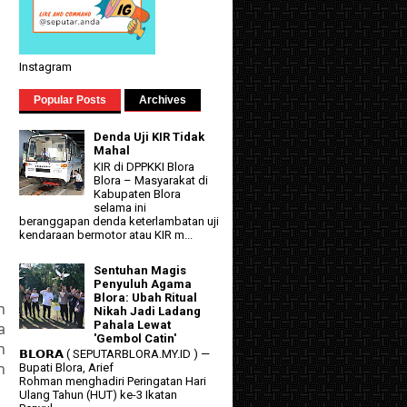
Instagram
Popular Posts
Archives
Denda Uji KIR Tidak
Mahal
KIR di DPPKKI Blora
Blora – Masyarakat di
Kabupaten Blora
selama ini
beranggapan denda keterlambatan uji
kendaraan bermotor atau KIR m...
Sentuhan Magis
Penyuluh Agama
Blora: Ubah Ritual
n
Nikah Jadi Ladang
Pahala Lewat
a
'Gembol Catin'
n
𝗕𝗟𝗢𝗥𝗔 ( SEPUTARBLORA.MY.ID ) —
n
Bupati Blora, Arief
Rohman menghadiri Peringatan Hari
Ulang Tahun (HUT) ke-3 Ikatan