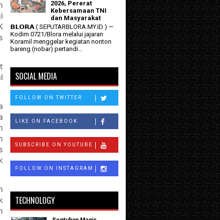
n
2026, Pererat
Kebersamaan TNI
i
dan Masyarakat
K
𝗕𝗟𝗢𝗥𝗔 ( SEPUTARBLORA.MY.ID ) —
Kodim 0721/Blora melalui jajaran
s
Koramil menggelar kegiatan nonton
bareng (nobar) pertandi...
t
SOCIAL MEDIA
l
FOLLOW ON TWITTER
a
a
LIKE ON FACEBOOK
n
n
SUBSCRIBE ON YOUTUBE
s
k
FOLLOW ON INSTAGRAM
h
k
TECHNOLOGY
n
Sentuhan Magis