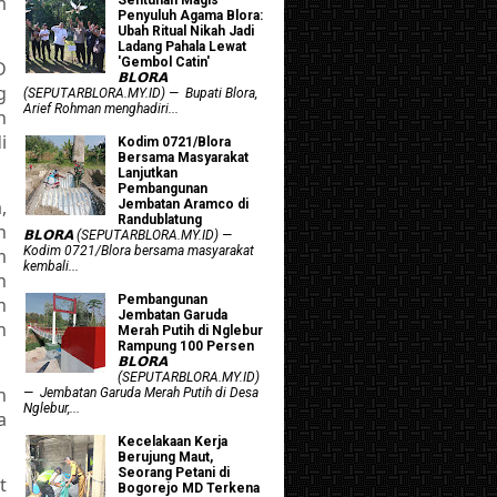
m
Penyuluh Agama Blora:
Ubah Ritual Nikah Jadi
Ladang Pahala Lewat
'Gembol Catin'
D
𝗕𝗟𝗢𝗥𝗔
g
(SEPUTARBLORA.MY.ID) — Bupati Blora,
Arief Rohman menghadiri...
n
i
Kodim 0721/Blora
Bersama Masyarakat
Lanjutkan
Pembangunan
,
Jembatan Aramco di
Randublatung
n
𝗕𝗟𝗢𝗥𝗔 (SEPUTARBLORA.MY.ID) —
Kodim 0721/Blora bersama masyarakat
m
kembali...
n
Pembangunan
n
Jembatan Garuda
n
Merah Putih di Nglebur
Rampung 100 Persen
𝗕𝗟𝗢𝗥𝗔
(SEPUTARBLORA.MY.ID)
h
— Jembatan Garuda Merah Putih di Desa
Nglebur,...
a
Kecelakaan Kerja
Berujung Maut,
Seorang Petani di
t
Bogorejo MD Terkena