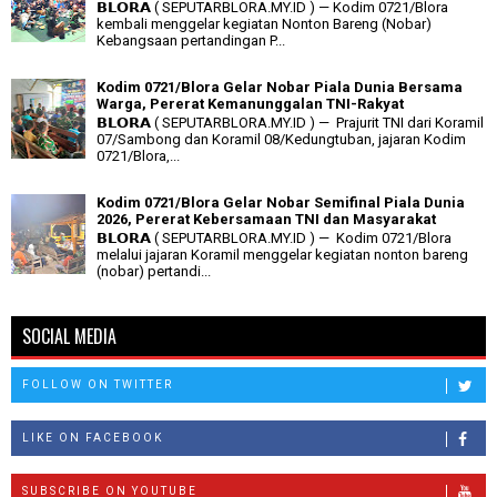
𝗕𝗟𝗢𝗥𝗔 ( SEPUTARBLORA.MY.ID ) — Kodim 0721/Blora
kembali menggelar kegiatan Nonton Bareng (Nobar)
Kebangsaan pertandingan P...
Kodim 0721/Blora Gelar Nobar Piala Dunia Bersama
Warga, Pererat Kemanunggalan TNI-Rakyat
𝗕𝗟𝗢𝗥𝗔 ( SEPUTARBLORA.MY.ID ) — Prajurit TNI dari Koramil
07/Sambong dan Koramil 08/Kedungtuban, jajaran Kodim
0721/Blora,...
Kodim 0721/Blora Gelar Nobar Semifinal Piala Dunia
2026, Pererat Kebersamaan TNI dan Masyarakat
𝗕𝗟𝗢𝗥𝗔 ( SEPUTARBLORA.MY.ID ) — Kodim 0721/Blora
melalui jajaran Koramil menggelar kegiatan nonton bareng
(nobar) pertandi...
SOCIAL MEDIA
FOLLOW ON TWITTER
LIKE ON FACEBOOK
SUBSCRIBE ON YOUTUBE