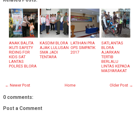
ANAK BALITA
KASDIM BLORA
LATIHAN PRA
SATLANTAS
IKUTI SAFETY
AJAK LULUSAN
OPS SIMPATIK
BLORA
RIDING FOR
SMA JADI
2017
AJARKAN
KIDS SAT
TENTARA
TERTIB
LANTAS
BERLALU
POLRES BLORA
LINTAS KEPADA
MASYARAKAT
← Newer Post
Home
Older Post →
0 comments:
Post a Comment