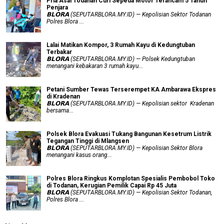
Pria Asal Todanan Curi Sepeda Motor Terancam 5 Tahun
Penjara
𝗕𝗟𝗢𝗥𝗔 (SEPUTARBLORA.MY.ID) — Kepolisian Sektor Todanan
Polres Blora ...
Lalai Matikan Kompor, 3 Rumah Kayu di Kedungtuban
Terbakar
𝗕𝗟𝗢𝗥𝗔 (SEPUTARBLORA.MY.ID) — Polsek Kedungtuban
menangani kebakaran 3 rumah kayu...
Petani Sumber Tewas Terserempet KA Ambarawa Ekspres
di Kradenan
𝗕𝗟𝗢𝗥𝗔 (SEPUTARBLORA.MY.ID) — Kepolisian sektor Kradenan
bersama...
Polsek Blora Evakuasi Tukang Bangunan Kesetrum Listrik
Tegangan Tinggi di Mlangsen
𝗕𝗟𝗢𝗥𝗔 (SEPUTARBLORA.MY.ID) — Kepolisian Sektor Blora
menangani kasus orang...
Polres Blora Ringkus Komplotan Spesialis Pembobol Toko
di Todanan, Kerugian Pemilik Capai Rp 45 Juta
𝗕𝗟𝗢𝗥𝗔 (SEPUTARBLORA.MY.ID) — Kepolisian Sektor Todanan,
Polres Blora ...