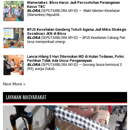
Wamenakes: Blora Harus Jadi Percontohan Penanganan
Kasus TBC
𝗕𝗟𝗢𝗥𝗔 (SEPUTARBLORA.MY.ID) — Wakil Menteri Kesehatan
(Wamenkes) Republik...
BPJS Kesehatan Gandeng Tokoh Agama Jadi Mitra Strategis
Sosialisasi JKN di Blora
𝗕𝗟𝗢𝗥𝗔 (SEPUTARBLORA.MY.ID) — BPJS Kesehatan Cabang Pati
terus memperkuat sinergi...
Lansia Hilang 5 Hari Ditemukan MD di Hutan Todanan, Polisi
Pastikan Tidak Ada Unsur Penganiayaan
𝗕𝗟𝗢𝗥𝗔 (SEPUTARBLORA.MY.ID) — Seorang lansia berinisial S
(89), warga Dukuh...
Next More »
LAYANAN MASYARAKAT