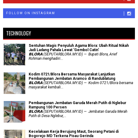
FOLLOW ON INSTAGRAM
TECHNOLOGY
Sentuhan Magis Penyuluh Agama Blora: Ubah Ritual Nikah
Jadi Ladang Pahala Lewat 'Gembol Catin'
𝗕𝗟𝗢𝗥𝗔 (SEPUTARBLORA.MY.ID) — Bupati Blora, Arief
Rohman menghadiri...
Kodim 0721/Blora Bersama Masyarakat Lanjutkan
Pembangunan Jembatan Aramco di Randublatung
𝗕𝗟𝗢𝗥𝗔 (SEPUTARBLORA.MY.ID) — Kodim 0721/Blora bersama
masyarakat kembali...
Pembangunan Jembatan Garuda Merah Putih di Nglebur
Rampung 100 Persen
𝗕𝗟𝗢𝗥𝗔 (SEPUTARBLORA.MY.ID) — Jembatan Garuda Merah
Putih di Desa Nglebur,...
Kecelakaan Kerja Berujung Maut, Seorang Petani di
Bogorejo MD Terkena Pisau Gerinda