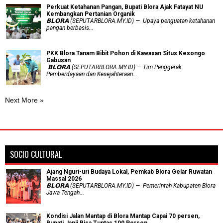
​Perkuat Ketahanan Pangan, Bupati Blora Ajak Fatayat NU
Kembangkan Pertanian Organik
𝗕𝗟𝗢𝗥𝗔 (SEPUTARBLORA.MY.ID) — Upaya penguatan ketahanan
pangan berbasis...
PKK Blora Tanam Bibit Pohon di Kawasan Situs Kesongo
Gabusan
‎ 𝗕𝗟𝗢𝗥𝗔 (SEPUTARBLORA.MY.ID) — Tim Penggerak
Pemberdayaan dan Kesejahteraan...
Next More »
SOCIO CULTURAL
Ajang Nguri-uri Budaya Lokal, Pemkab Blora Gelar Ruwatan
Massal 2026
𝗕𝗟𝗢𝗥𝗔 (SEPUTARBLORA.MY.ID) — Pemerintah Kabupaten Blora
Jawa Tengah...
Kondisi Jalan Mantap di Blora Mantap Capai 70 persen,
Bupati Janji Bisa Tuntas 100 Persen