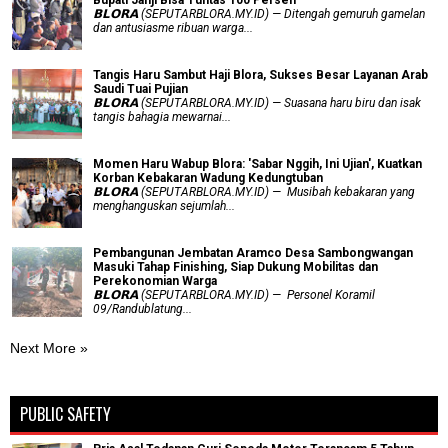
𝗕𝗟𝗢𝗥𝗔 (SEPUTARBLORA.MY.ID) — Ditengah gemuruh gamelan
dan antusiasme ribuan warga...
Tangis Haru Sambut Haji Blora, Sukses Besar Layanan Arab
Saudi Tuai Pujian
𝗕𝗟𝗢𝗥𝗔 (SEPUTARBLORA.MY.ID) — Suasana haru biru dan isak
tangis bahagia mewarnai...
Momen Haru Wabup Blora: ​'Sabar Nggih, Ini Ujian', Kuatkan
Korban Kebakaran Wadung Kedungtuban
𝗕𝗟𝗢𝗥𝗔 (SEPUTARBLORA.MY.ID) — Musibah kebakaran yang
menghanguskan sejumlah...
Pembangunan Jembatan Aramco Desa Sambongwangan
Masuki Tahap Finishing, Siap Dukung Mobilitas dan
Perekonomian Warga
𝗕𝗟𝗢𝗥𝗔 (SEPUTARBLORA.MY.ID) — Personel Koramil
09/Randublatung...
Next More »
PUBLIC SAFETY