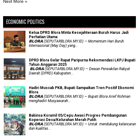
Next More »
ECONOMIC POLITICS
Ketua DPRD Blora Minta Kesejahteraan Buruh Harus Jadi
Perhatian Utama
​𝗕𝗟𝗢𝗥𝗔 (SEPUTARBLORA.MY.ID) — Momentum Hari Buruh
Internasional (May Day) yang...
DPRD Blora Gelar Rapat Paripurna Rekomendasi LKPJ Bupati
Tahun Anggaran 2025
‎ 𝗕𝗟𝗢𝗥𝗔 (SEPUTARBLORA.MY.ID) — Dewan Perwakilan Rakyat
Daerah (DPRD) Kabupaten...
Hadiri Muscab PKB, Bupati Sampaikan Tren Positif Ekonomi
Blora
𝗕𝗟𝗢𝗥𝗔 (SEPUTARBLORA.MY.ID) — Bupati Blora Arief Rohman
menghadiri Musyawarah...
Babinsa Koramil 05/Cepu Awasi Progres Pembangunan
Koperasi Desa/Kelurahan Merah Putih
𝗕𝗟𝗢𝗥𝗔 (SEPUTARBLORA.MY.ID) — Untuk mendukung kelancaran
dan kualitas...