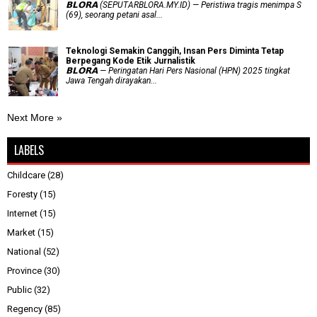
𝗕𝗟𝗢𝗥𝗔 (SEPUTARBLORA.MY.ID) — Peristiwa tragis menimpa S
(69), seorang petani asal...
Teknologi Semakin Canggih, Insan Pers Diminta Tetap
Berpegang Kode Etik Jurnalistik
𝗕𝗟𝗢𝗥𝗔 — Peringatan Hari Pers Nasional (HPN) 2025 tingkat
Jawa Tengah dirayakan...
Next More »
LABELS
Childcare
(28)
Foresty
(15)
Internet
(15)
Market
(15)
National
(52)
Province
(30)
Public
(32)
Regency
(85)