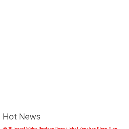
Hot News
AKBP Inggal Widya Perdana Resmi Jabat Kapolres Blora, Siap