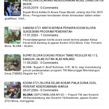
PNS BLORA DILARANG MENGGUNAKAN MOBIL DINAS UNTUK
MUDIK
29.05.2019 - 0 Comments
Bupati Blora Ketika Di Acara Pasar Murah Jelang Idul Fitri 2019
Blora,- Pengunaan kendaraan dinas dimasukan dalam artian
gratifikasi. Oleh…
DANDIM 0721 MINTA KEPADA PERWIRA KODIM BLORA
SUKSESKAN PROGRAM PEMERINTAH
11.01.2023 - 1 Comments
Penandatanganan berita acara serah terima jabatan Ketua
Persit KCK Ranting di jajaran Kodim 0721/Blora. Foto: Pendim
Blora. BLORA – Kodim…
BUPATI BLORA DUKUNG PENUH TMMD REGULER KE-113,
BANGUN JALAN HUTAN ALAS MALANG
11.05.2022 - 0 Comments
BLORA - Bupati H. Arief Rohman, S.IP., M.Si, siap mendukung
penuh pelaksanakan program TNI Manunggal Membangun
Desa (TMMD) Reguler ke-113…
KODIM 0721/BLORA GELAR NOBAR PIALA DUNIA 2026,
PERERAT KEBERSAMAAN WARGA
05.07.2026 - 0 Comments
𝗕𝗟𝗢𝗥𝗔 (SEPUTARBLORA.MY.ID) — Prajurit TNI dari Koramil
09/Randublatung dan Koramil 10/Kradenan, jajaran Kodim
0721/Blora, menggelar…