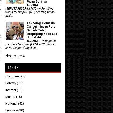
Pisau Gerinda
i
𝗕𝗟𝗢𝗥𝗔
(SEPUTARBLORA.MY.ID) — Peristiwa
n
tragis menimpa S (69), seorang petani
n
asal...
Teknologi Semakin
Canggih, Insan Pers
Diminta Tetap
Berpegang Kode Etik
i
Jurnalistik
l
𝗕𝗟𝗢𝗥𝗔 — Peringatan
Hari Pers Nasional (HPN) 2025 tingkat
l
Jawa Tengah dirayakan...
a
Next More »
i
LABELS
Childcare
(28)
Foresty
(15)
Internet
(15)
Market
(15)
National
(52)
Province
(30)