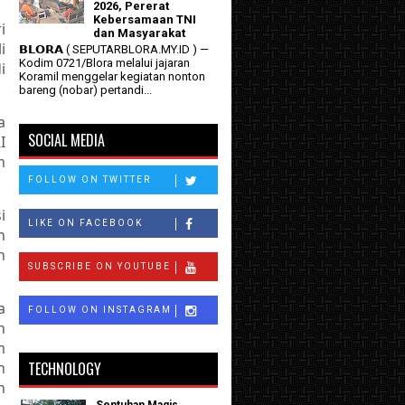
2026, Pererat
Kebersamaan TNI
i
dan Masyarakat
i
𝗕𝗟𝗢𝗥𝗔 ( SEPUTARBLORA.MY.ID ) —
Kodim 0721/Blora melalui jajaran
i
Koramil menggelar kegiatan nonton
bareng (nobar) pertandi...
a
SOCIAL MEDIA
I
m
FOLLOW ON TWITTER
i
LIKE ON FACEBOOK
h
n
SUBSCRIBE ON YOUTUBE
a
FOLLOW ON INSTAGRAM
n
m
n
TECHNOLOGY
n
Sentuhan Magis