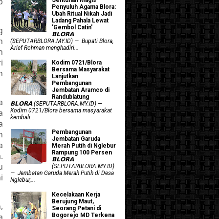
p
Penyuluh Agama Blora:
Ubah Ritual Nikah Jadi
Ladang Pahala Lewat
'Gembol Catin'
g
𝗕𝗟𝗢𝗥𝗔
n
(SEPUTARBLORA.MY.ID) — Bupati Blora,
Arief Rohman menghadiri...
n
i
Kodim 0721/Blora
Bersama Masyarakat
n
Lanjutkan
Pembangunan
Jembatan Aramco di
Randublatung
a
𝗕𝗟𝗢𝗥𝗔 (SEPUTARBLORA.MY.ID) —
Kodim 0721/Blora bersama masyarakat
a
kembali...
a
Pembangunan
n
Jembatan Garuda
a
Merah Putih di Nglebur
Rampung 100 Persen
.
𝗕𝗟𝗢𝗥𝗔
u
(SEPUTARBLORA.MY.ID)
— Jembatan Garuda Merah Putih di Desa
i
Nglebur,...
Kecelakaan Kerja
Berujung Maut,
,
Seorang Petani di
a
Bogorejo MD Terkena