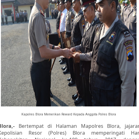
Kapolres Blora Memerikan Reward Kepada Anggota Polres Blora
Blora,-
Bertempat di Halaman Mapolres Blora, jajara
Kepolisian Resor (Polres) Blora memperingati Har