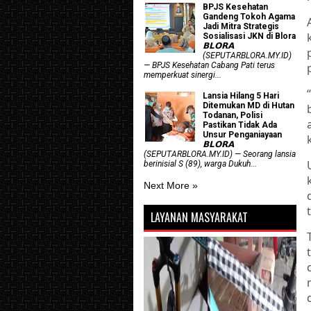
BPJS Kesehatan
Gandeng Tokoh Agama
Jadi Mitra Strategis
Sosialisasi JKN di Blora
𝗕𝗟𝗢𝗥𝗔
(SEPUTARBLORA.MY.ID)
— BPJS Kesehatan Cabang Pati terus
memperkuat sinergi...
Lansia Hilang 5 Hari
Ditemukan MD di Hutan
Todanan, Polisi
Pastikan Tidak Ada
Unsur Penganiayaan
𝗕𝗟𝗢𝗥𝗔
(SEPUTARBLORA.MY.ID) — Seorang lansia
berinisial S (89), warga Dukuh...
Next More »
LAYANAN MASYARAKAT