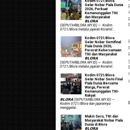
Kodim 0721/Blora
Gelar Nobar Piala Dunia
2026, Perkuat
Kemanunggalan TNI
dan Masyarakat
𝗕𝗟𝗢𝗥𝗔
(SEPUTARBLORA.MY.ID) — Kodim
0721/Blora melalui jajaran Koramil...
Kodim 0721/Blora
Gelar Nobar Semifinal
Piala Dunia 2026,
Pererat Kebersamaan
TNI dan Masyarakat
𝗕𝗟𝗢𝗥𝗔
(SEPUTARBLORA.MY.ID) — Kodim
0721/Blora melalui jajaran Koramil...
Kodim 0721/Blora
Gelar Nobar Semi Final
Piala Dunia Bersama
Warga, Pererat
Kemanunggalan TNI-
Rakyat
𝗕𝗟𝗢𝗥𝗔 (SEPUTARBLORA.MY.ID) —
Kodim 0721/Blora dan jajarannya
menggelar...
Makin Seru, TNI dan
Masyarakat Nobar Piala
Dunia di Blora
𝗕𝗟𝗢𝗥𝗔