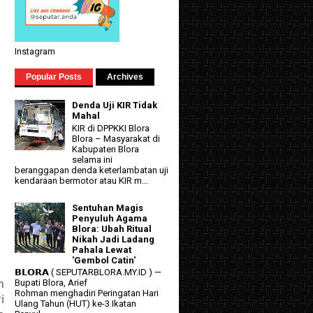
Instagram
Popular Posts
Archives
Denda Uji KIR Tidak
Mahal
KIR di DPPKKI Blora
Blora – Masyarakat di
Kabupaten Blora
selama ini
beranggapan denda keterlambatan uji
kendaraan bermotor atau KIR m...
Sentuhan Magis
Penyuluh Agama
Blora: Ubah Ritual
Nikah Jadi Ladang
Pahala Lewat
'Gembol Catin'
𝗕𝗟𝗢𝗥𝗔 ( SEPUTARBLORA.MY.ID ) —
n
Bupati Blora, Arief
Rohman menghadiri Peringatan Hari
i
Ulang Tahun (HUT) ke-3 Ikatan