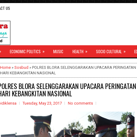
ACT US
»
»
»
»
ECONOMIC POLITICS
MUSIC
HEALTH
SOCIO CULTURAL
E
Home
»
Sosbud
» POLRES BLORA SELENGGARAKAN UPACARA PERINGATAN
HARI KEBANGKITAN NASIONAL
POLRES BLORA SELENGGARAKAN UPACARA PERINGATAN
HARI KEBANGKITAN NASIONAL
idiklensa
Tuesday, May 23, 2017
No comments