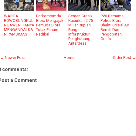
WARGA
Forkompimda
Semen Gresik
PWI Bersama
ROWOBUNGKUL
Blora Mengajak
Kucurkan 2,75
Polres Blora
NGAWEN HANYA
Pemuda Blora
Miliar Rupiah
Bhakti Sosial Air
MENGANDALKA
Tolak Paham
Bangun
Bersih Dan
N PAMSIMAS
Radikal
Infrastruktur
Pengobatan
Penghubung
Gratis
Antardesa
← Newer Post
Home
Older Post →
0 comments:
Post a Comment