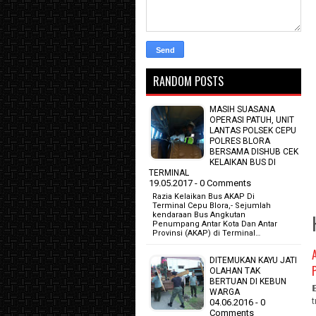
RANDOM POSTS
MASIH SUASANA
OPERASI PATUH, UNIT
LANTAS POLSEK CEPU
POLRES BLORA
BERSAMA DISHUB CEK
KELAIKAN BUS DI
TERMINAL
19.05.2017 - 0 Comments
Razia Kelaikan Bus AKAP Di
Terminal Cepu Blora,- Sejumlah
kendaraan Bus Angkutan
Penumpang Antar Kota Dan Antar
Provinsi (AKAP) di Terminal…
DITEMUKAN KAYU JATI
OLAHAN TAK
BERTUAN DI KEBUN
WARGA
04.06.2016 - 0
Comments