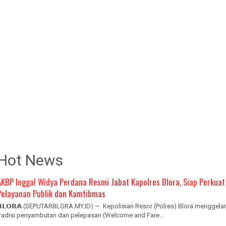
Hot News
AKBP Inggal Widya Perdana Resmi Jabat Kapolres Blora, Siap Perkuat
Pelayanan Publik dan Kamtibmas
𝗕𝗟𝗢𝗥𝗔 (SEPUTARBLORA.MY.ID) — Kepolisian Resor (Polres) Blora menggelar
tradisi penyambutan dan pelepasan (Welcome and Fare...