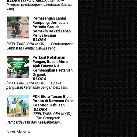
𝗕𝗟𝗢𝗥𝗔 (SEPUTARBLORA.MY.ID) —
Program pembangunan Jembatan Garuda
yang...
Pemasangan Lantai
Rampung, Jembatan
Perintis Garuda
Semakin Dekati Tahap
Penyelesaian
𝗕𝗟𝗢𝗥𝗔
(SEPUTARBLORA.MY.ID) — Pembangunan
Jembatan Perintis Garuda yang...
​Perkuat Ketahanan
Pangan, Bupati Blora
Ajak Fatayat NU
Kembangkan Pertanian
Organik
𝗕𝗟𝗢𝗥𝗔
(SEPUTARBLORA.MY.ID) — Upaya
penguatan ketahanan pangan berbasis...
PKK Blora Tanam Bibit
Pohon di Kawasan Situs
Kesongo Gabusan
‎ 𝗕𝗟𝗢𝗥𝗔
(SEPUTARBLORA.MY.ID)
— Tim Penggerak
Pemberdayaan dan Kesejahteraan...
Next More »