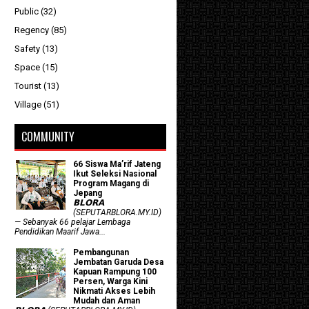
Public
(32)
Regency
(85)
Safety
(13)
Space
(15)
Tourist
(13)
Village
(51)
COMMUNITY
66 Siswa Ma’rif Jateng
Ikut Seleksi Nasional
Program Magang di
Jepang
𝗕𝗟𝗢𝗥𝗔
(SEPUTARBLORA.MY.ID)
— Sebanyak 66 pelajar Lembaga
Pendidikan Maarif Jawa...
Pembangunan
Jembatan Garuda Desa
Kapuan Rampung 100
Persen, Warga Kini
Nikmati Akses Lebih
Mudah dan Aman