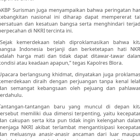
AKBP Surisman juga menyampaikan bahwa peringatan har
kebangkitan nasional ini diharap dapat mempererat tal
persatuan dan kesatuan bangsa serta menghindari terjad
perpecahan di NKRI tercinta ini.
“Sejak kemerdekaan telah diproklamasikan bahwa kit
bangsa Indonesia berjanji dan berketetapan hati NKR
adalah harga mati dan tidak dapat ditawar-tawar dala
kondisi atau keadaan apapun,” tegas Kapolres Blora.
Upacara berlangsung khidmat, dinyatakan juga proklamas
kemerdekaan diraih dengan perjuangan tanpa kenal lela
dan semangat kebangsaan oleh pejuang dan pahlawa
terdahulu.
Tantangan-tantangan baru yang muncul di depan kit
tersebut memiliki dua dimensi terpenting, yaitu kecepata
dan cakupan serta kita pun tidak ingin kelengahan dala
menjaga NKRI akibat terlambat mengantisipasi kecepata
dan meluasnya anasir-anasir ancaman dari luar maupu