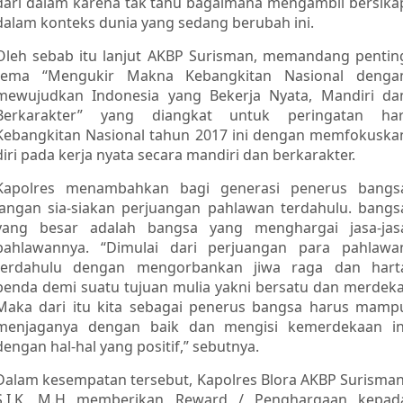
dari dalam karena tak tahu bagaimana mengambil bersika
dalam konteks dunia yang sedang berubah ini.
Oleh sebab itu lanjut AKBP Surisman, memandang pentin
tema “Mengukir Makna Kebangkitan Nasional denga
mewujudkan Indonesia yang Bekerja Nyata, Mandiri da
Berkarakter” yang diangkat untuk peringatan har
Kebangkitan Nasional tahun 2017 ini dengan memfokuska
diri pada kerja nyata secara mandiri dan berkarakter.
Kapolres menambahkan bagi generasi penerus bangs
jangan sia-siakan perjuangan pahlawan terdahulu. bangs
yang besar adalah bangsa yang menghargai jasa-jas
pahlawannya. “Dimulai dari perjuangan para pahlawa
terdahulu dengan mengorbankan jiwa raga dan hart
benda demi suatu tujuan mulia yakni bersatu dan merdeka
Maka dari itu kita sebagai penerus bangsa harus mamp
menjaganya dengan baik dan mengisi kemerdekaan in
dengan hal-hal yang positif,” sebutnya.
Dalam kesempatan tersebut, Kapolres Blora AKBP Surisman
S.I.K, M.H memberikan Reward / Penghargaan kepad