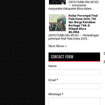
(SEPUTARBLORA.MY.ID)
— Antusiasme
masyarakat Kabupaten Blora dalam...
Nobar Perempat Final
Piala Dunia 2026, TNI
dan Warga Ramaikan
Berbagai Titik di
Wilayah Blora
𝗕𝗟𝗢𝗥𝗔
(SEPUTARBLORA.MY.ID) — Pertandingan
perempat final Piala Dunia 2026...
Next More »
CONTACT FORM
Name
Email
*
Message
*