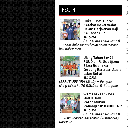
HEALTH
Duka Bupati Blora:
Kerabat Dekat Wafat
Dalam Perjalanan Haji
Ke Tanah Suci
𝗕𝗟𝗢𝗥𝗔
(SEPUTARBLORA.MY.ID)
— Kabar duka menyelimuti calon jemaah
haji Kabupaten...
Ulang Tahun ke-76
RSUD dr. R. Soetijono
Blora Resmikan
Gedung Baru dan Acara
Jalan Sehat
𝗕𝗟𝗢𝗥𝗔
(SEPUTARBLORA.MY.ID) — Perayaan
ulang tahun ke-76 RSUD dr. R. Soetijono...
Wamenakes: Blora
Harus Jadi
Percontohan
Penanganan Kasus TBC
𝗕𝗟𝗢𝗥𝗔
(SEPUTARBLORA.MY.ID)
— Wakil Menteri Kesehatan (Wamenkes)
Republik...