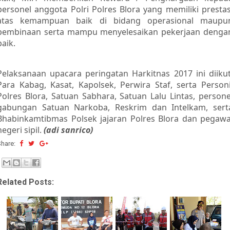
personel anggota Polri Polres Blora yang memiliki prestas
atas kemampuan baik di bidang operasional maupu
pembinaan serta mampu menyelesaikan pekerjaan denga
baik.
Pelaksanaan upacara peringatan Harkitnas 2017 ini diikut
Para Kabag, Kasat, Kapolsek, Perwira Staf, serta Personi
Polres Blora, Satuan Sabhara, Satuan Lalu Lintas, persone
gabungan Satuan Narkoba, Reskrim dan Intelkam, sert
Bhabinkamtibmas Polsek jajaran Polres Blora dan pegawa
negeri sipil.
(adi sanrico)
Share:
Related Posts: