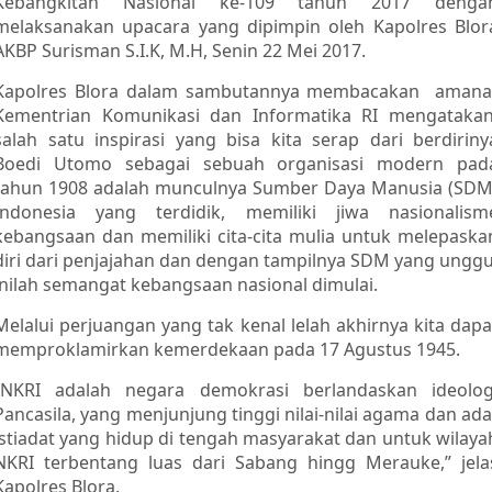
Kebangkitan Nasional ke-109 tahun 2017 denga
melaksanakan upacara yang dipimpin oleh Kapolres Blor
AKBP Surisman S.I.K, M.H, Senin 22 Mei 2017.
Kapolres Blora dalam sambutannya membacakan amana
Kementrian Komunikasi dan Informatika RI mengatakan
salah satu inspirasi yang bisa kita serap dari berdiriny
Boedi Utomo sebagai sebuah organisasi modern pad
tahun 1908 adalah munculnya Sumber Daya Manusia (SDM
Indonesia yang terdidik, memiliki jiwa nasionalism
kebangsaan dan memiliki cita-cita mulia untuk melepaska
diri dari penjajahan dan dengan tampilnya SDM yang unggu
inilah semangat kebangsaan nasional dimulai.
Melalui perjuangan yang tak kenal lelah akhirnya kita dapa
memproklamirkan kemerdekaan pada 17 Agustus 1945.
“NKRI adalah negara demokrasi berlandaskan ideolog
Pancasila, yang menjunjung tinggi nilai-nilai agama dan ada
istiadat yang hidup di tengah masyarakat dan untuk wilaya
NKRI terbentang luas dari Sabang hingg Merauke,” jela
Kapolres Blora.