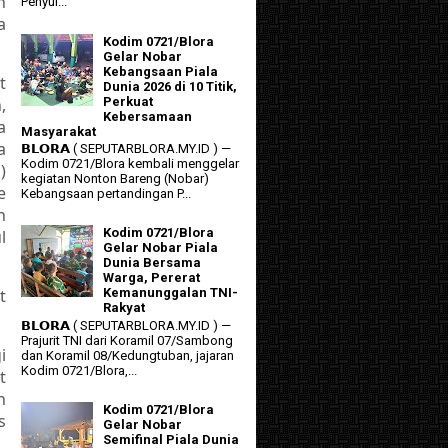
n
Penyul...
a
Kodim 0721/Blora
Gelar Nobar
Kebangsaan Piala
t
Dunia 2026 di 10 Titik,
,
Perkuat
Kebersamaan
a
Masyarakat
a
𝗕𝗟𝗢𝗥𝗔 ( SEPUTARBLORA.MY.ID ) —
Kodim 0721/Blora kembali menggelar
)
kegiatan Nonton Bareng (Nobar)
e
Kebangsaan pertandingan P...
n
Kodim 0721/Blora
l
Gelar Nobar Piala
Dunia Bersama
Warga, Pererat
t
Kemanunggalan TNI-
Rakyat
𝗕𝗟𝗢𝗥𝗔 ( SEPUTARBLORA.MY.ID ) —
Prajurit TNI dari Koramil 07/Sambong
i
dan Koramil 08/Kedungtuban, jajaran
Kodim 0721/Blora,...
t
h
Kodim 0721/Blora
s
Gelar Nobar
Semifinal Piala Dunia