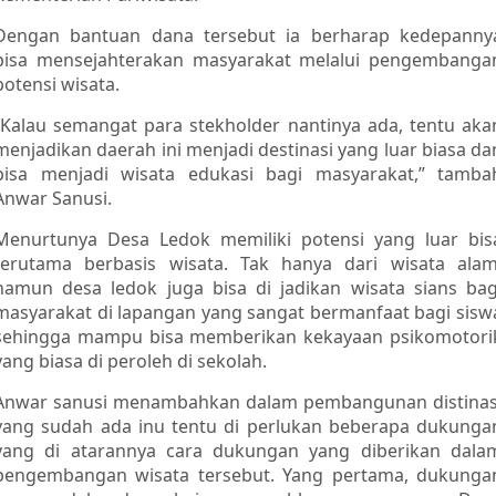
Dengan bantuan dana tersebut ia berharap kedepanny
bisa mensejahterakan masyarakat melalui pengembanga
potensi wisata.
“Kalau semangat para stekholder nantinya ada, tentu aka
menjadikan daerah ini menjadi destinasi yang luar biasa da
bisa menjadi wisata edukasi bagi masyarakat,” tamba
Anwar Sanusi.
Menurtunya Desa Ledok memiliki potensi yang luar bis
terutama berbasis wisata. Tak hanya dari wisata alam
namun desa ledok juga bisa di jadikan wisata sians bag
masyarakat di lapangan yang sangat bermanfaat bagi sisw
sehingga mampu bisa memberikan kekayaan psikomotori
yang biasa di peroleh di sekolah.
Anwar sanusi menambahkan dalam pembangunan distinas
yang sudah ada inu tentu di perlukan beberapa dukunga
yang di atarannya cara dukungan yang diberikan dala
pengembangan wisata tersebut. Yang pertama, dukunga