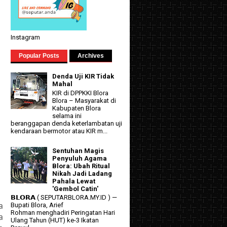
Instagram
Popular Posts
Archives
Denda Uji KIR Tidak
Mahal
KIR di DPPKKI Blora
Blora – Masyarakat di
Kabupaten Blora
selama ini
beranggapan denda keterlambatan uji
kendaraan bermotor atau KIR m...
Sentuhan Magis
Penyuluh Agama
Blora: Ubah Ritual
Nikah Jadi Ladang
Pahala Lewat
'Gembol Catin'
𝗕𝗟𝗢𝗥𝗔 ( SEPUTARBLORA.MY.ID ) —
a
Bupati Blora, Arief
Rohman menghadiri Peringatan Hari
a
Ulang Tahun (HUT) ke-3 Ikatan