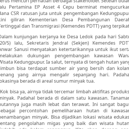
terus mencuri perhatian berbagai stakeholder. Setelah bula
lalu Pertamina EP Asset 4 Cepu berminat mengucurka
dana CSR ratusan juta untuk pengembangan Kedungpupur
kini giliran Kementerian Desa Pembangunan Daera
Tertinggal dan Transmigrasi (Kemendes PDTT) yang terpikat
Dalam kunjungan kerjanya ke Desa Ledok pada hari Sabt
(20/5) lalu, Sekretaris Jendral (Sekjen) Kemendes PDT
Anwar Sanusi menyatakan ketertarikannya untuk ikut sert
melakukan dukungan pengembangan kawasan Wan
Wisata Kedungpupur. Ia salut, ternyata di tengah hutan yan
rimbun bisa terdapat sumber air yang bersih dan kola
renang yang airnya mengalir sepanjang hari. Padaha
lokasinya berada di areal sumur minyak tua.
“Kok bisa ya, airnya tidak tercemar limbah aktifitas produks
minyak. Padahal berada di dalam satu kawasan. Tanama
hutannya juga masih lebat dan terawat. Ini sangat bagu
sebagai percontohan pemeliharaan hutan di kawasa
penambangan minyak. Bisa dijadikan lokasi wisata edukas
tentang pengolahan migas yang baik dan wisata hutan