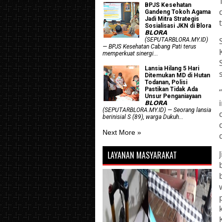
BPJS Kesehatan
Gandeng Tokoh Agama
Jadi Mitra Strategis
Sosialisasi JKN di Blora
𝗕𝗟𝗢𝗥𝗔
(SEPUTARBLORA.MY.ID)
— BPJS Kesehatan Cabang Pati terus
memperkuat sinergi...
Lansia Hilang 5 Hari
Ditemukan MD di Hutan
Todanan, Polisi
Pastikan Tidak Ada
Unsur Penganiayaan
𝗕𝗟𝗢𝗥𝗔
(SEPUTARBLORA.MY.ID) — Seorang lansia
berinisial S (89), warga Dukuh...
Next More »
LAYANAN MASYARAKAT