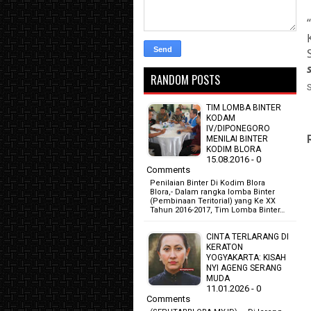
RANDOM POSTS
TIM LOMBA BINTER
KODAM
IV/DIPONEGORO
MENILAI BINTER
KODIM BLORA
15.08.2016 - 0
Comments
Penilaian Binter Di Kodim Blora
Blora,- Dalam rangka lomba Binter
(Pembinaan Teritorial) yang Ke XX
Tahun 2016-2017, Tim Lomba Binter…
CINTA TERLARANG DI
KERATON
YOGYAKARTA: KISAH
NYI AGENG SERANG
MUDA
11.01.2026 - 0
Comments