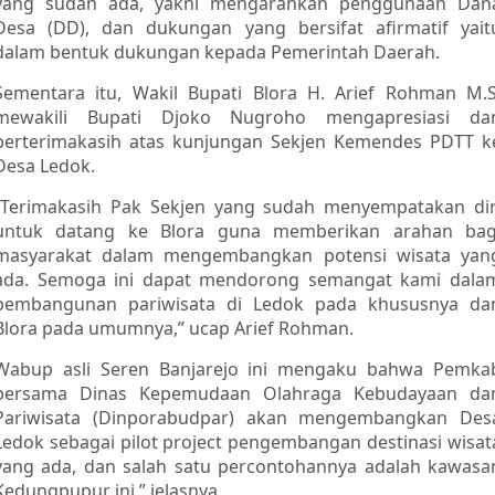
yang sudah ada, yakni mengarahkan penggunaan Dan
Desa (DD), dan dukungan yang bersifat afirmatif yait
dalam bentuk dukungan kepada Pemerintah Daerah.
Sementara itu, Wakil Bupati Blora H. Arief Rohman M.S
mewakili Bupati Djoko Nugroho mengapresiasi da
berterimakasih atas kunjungan Sekjen Kemendes PDTT k
Desa Ledok.
“Terimakasih Pak Sekjen yang sudah menyempatakan dir
untuk datang ke Blora guna memberikan arahan bag
masyarakat dalam mengembangkan potensi wisata yan
ada. Semoga ini dapat mendorong semangat kami dala
pembangunan pariwisata di Ledok pada khususnya da
Blora pada umumnya,” ucap Arief Rohman.
Wabup asli Seren Banjarejo ini mengaku bahwa Pemka
bersama Dinas Kepemudaan Olahraga Kebudayaan da
Pariwisata (Dinporabudpar) akan mengembangkan Des
Ledok sebagai pilot project pengembangan destinasi wisat
yang ada, dan salah satu percontohannya adalah kawasa
Kedungpupur ini,” jelasnya.