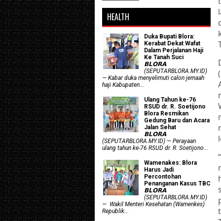
HEALTH
Duka Bupati Blora:
Kerabat Dekat Wafat
Dalam Perjalanan Haji
Ke Tanah Suci
𝗕𝗟𝗢𝗥𝗔
(SEPUTARBLORA.MY.ID)
— Kabar duka menyelimuti calon jemaah
haji Kabupaten...
Ulang Tahun ke-76
RSUD dr. R. Soetijono
Blora Resmikan
Gedung Baru dan Acara
Jalan Sehat
𝗕𝗟𝗢𝗥𝗔
(SEPUTARBLORA.MY.ID) — Perayaan
ulang tahun ke-76 RSUD dr. R. Soetijono...
Wamenakes: Blora
Harus Jadi
Percontohan
Penanganan Kasus TBC
𝗕𝗟𝗢𝗥𝗔
(SEPUTARBLORA.MY.ID)
— Wakil Menteri Kesehatan (Wamenkes)
Republik...