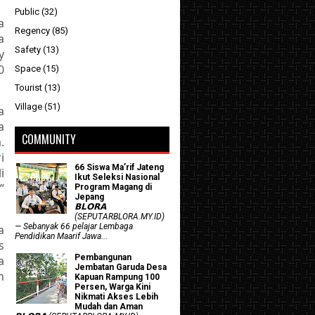
Public
(32)
a
Regency
(85)
a
Safety
(13)
y
0
Space
(15)
Tourist
(13)
Village
(51)
a
a
COMMUNITY
.
i
66 Siswa Ma’rif Jateng
i
Ikut Seleksi Nasional
”
Program Magang di
Jepang
𝗕𝗟𝗢𝗥𝗔
(SEPUTARBLORA.MY.ID)
— Sebanyak 66 pelajar Lembaga
a
Pendidikan Maarif Jawa...
s
Pembangunan
a
Jembatan Garuda Desa
n
Kapuan Rampung 100
Persen, Warga Kini
Nikmati Akses Lebih
Mudah dan Aman