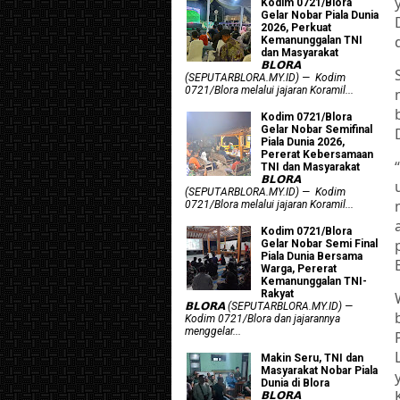
Kodim 0721/Blora
Gelar Nobar Piala Dunia
2026, Perkuat
Kemanunggalan TNI
dan Masyarakat
𝗕𝗟𝗢𝗥𝗔
(SEPUTARBLORA.MY.ID) — Kodim
0721/Blora melalui jajaran Koramil...
Kodim 0721/Blora
Gelar Nobar Semifinal
Piala Dunia 2026,
Pererat Kebersamaan
TNI dan Masyarakat
𝗕𝗟𝗢𝗥𝗔
(SEPUTARBLORA.MY.ID) — Kodim
0721/Blora melalui jajaran Koramil...
Kodim 0721/Blora
Gelar Nobar Semi Final
Piala Dunia Bersama
Warga, Pererat
Kemanunggalan TNI-
Rakyat
𝗕𝗟𝗢𝗥𝗔 (SEPUTARBLORA.MY.ID) —
Kodim 0721/Blora dan jajarannya
menggelar...
Makin Seru, TNI dan
Masyarakat Nobar Piala
Dunia di Blora
𝗕𝗟𝗢𝗥𝗔