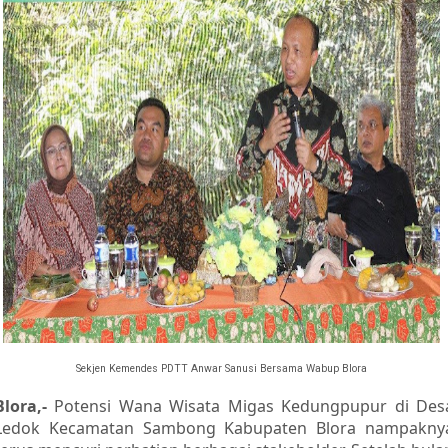
Sekjen Kemendes PDTT Anwar Sanusi Bersama Wabup Blora
Blora,-
Potensi Wana Wisata Migas Kedungpupur di Des
Ledok Kecamatan Sambong Kabupaten Blora nampakny