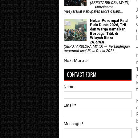
(SEPUTARBLORA.MY.ID)
— Antusiasme
masyarakat Kabupaten Blora dalam...
Nobar Perempat Final
Piala Dunia 2026, TNI
dan Warga Ramaikan
Berbagai Titik di
Wilayah Blora
𝗕𝗟𝗢𝗥𝗔
(SEPUTARBLORA.MY.ID) — Pertandingan
perempat final Piala Dunia 2026...
Next More »
CONTACT FORM
Name
Email
*
Message
*