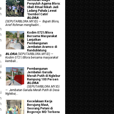
Penyuluh Agama Blora:
a
Ubah Ritual Nikah Jadi
Ladang Pahala Lewat
n
'Gembol Catin'
𝗕𝗟𝗢𝗥𝗔
(SEPUTARBLORA.MY.ID) — Bupati Blora,
Arief Rohman menghadiri...
n
Kodim 0721/Blora
n
Bersama Masyarakat
h
Lanjutkan
Pembangunan
Jembatan Aramco di
Randublatung
a
𝗕𝗟𝗢𝗥𝗔 (SEPUTARBLORA.MY.ID) —
Kodim 0721/Blora bersama masyarakat
,
kembali...
i
Pembangunan
a
Jembatan Garuda
Merah Putih di Nglebur
k
Rampung 100 Persen
𝗕𝗟𝗢𝗥𝗔
(SEPUTARBLORA.MY.ID)
— Jembatan Garuda Merah Putih di Desa
i
Nglebur,...
n
Kecelakaan Kerja
m
Berujung Maut,
n
Seorang Petani di
Bogorejo MD Terkena