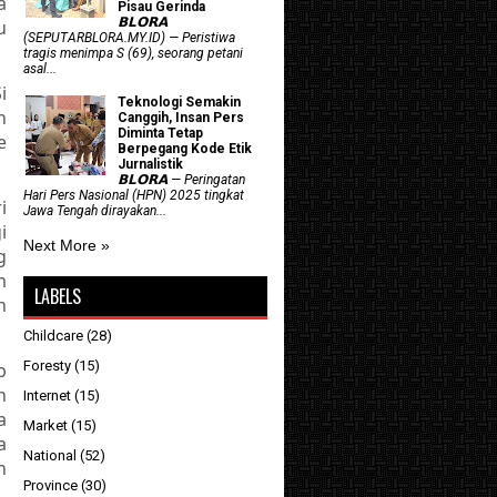
a
Pisau Gerinda
𝗕𝗟𝗢𝗥𝗔
u
(SEPUTARBLORA.MY.ID) — Peristiwa
tragis menimpa S (69), seorang petani
asal...
i
Teknologi Semakin
n
Canggih, Insan Pers
Diminta Tetap
e
Berpegang Kode Etik
Jurnalistik
𝗕𝗟𝗢𝗥𝗔 — Peringatan
Hari Pers Nasional (HPN) 2025 tingkat
i
Jawa Tengah dirayakan...
i
Next More »
g
m
LABELS
n
Childcare
(28)
Foresty
(15)
b
n
Internet
(15)
a
Market
(15)
a
National
(52)
n
Province
(30)