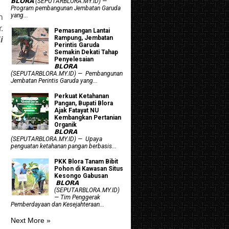
𝗕𝗟𝗢𝗥𝗔 (SEPUTARBLORA.MY.ID) —
Program pembangunan Jembatan Garuda
n
yang...
.
Pemasangan Lantai
i
Rampung, Jembatan
Perintis Garuda
Semakin Dekati Tahap
Penyelesaian
𝗕𝗟𝗢𝗥𝗔
(SEPUTARBLORA.MY.ID) — Pembangunan
Jembatan Perintis Garuda yang...
​Perkuat Ketahanan
Pangan, Bupati Blora
Ajak Fatayat NU
Kembangkan Pertanian
Organik
𝗕𝗟𝗢𝗥𝗔
(SEPUTARBLORA.MY.ID) — Upaya
penguatan ketahanan pangan berbasis...
PKK Blora Tanam Bibit
Pohon di Kawasan Situs
Kesongo Gabusan
‎ 𝗕𝗟𝗢𝗥𝗔
(SEPUTARBLORA.MY.ID)
— Tim Penggerak
Pemberdayaan dan Kesejahteraan...
Next More »