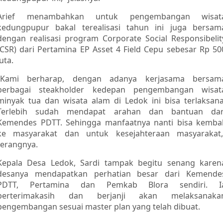
Arief menambahkan untuk pengembangan wisat
kedungpupur bakal terealisasi tahun ini juga bersam
dengan realisasi program Corporate Social Responsibelit
(CSR) dari Pertamina EP Asset 4 Field Cepu sebesar Rp 50
juta.
“Kami berharap, dengan adanya kerjasama bersam
berbagai steakholder kedepan pengembangan wisat
minyak tua dan wisata alam di Ledok ini bisa terlaksana
Terlebih sudah mendapat arahan dan bantuan dar
Kemendes PDTT. Sehingga manfaatnya nanti bisa kembal
ke masyarakat dan untuk kesejahteraan masyarakat,
terangnya.
Kepala Desa Ledok, Sardi tampak begitu senang karen
desanya mendapatkan perhatian besar dari Kemende
PDTT, Pertamina dan Pemkab Blora sendiri. I
berterimakasih dan berjanji akan melaksanaka
pengembangan sesuai master plan yang telah dibuat.