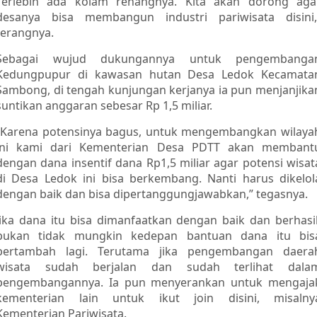
Terlebih ada kolam renangnya. Kita akan dorong aga
desanya bisa membangun industri pariwisata disini,
terangnya.
Sebagai wujud dukungannya untuk pengembanga
Kedungpupur di kawasan hutan Desa Ledok Kecamata
Sambong, di tengah kunjungan kerjanya ia pun menjanjika
suntikan anggaran sebesar Rp 1,5 miliar.
“Karena potensinya bagus, untuk mengembangkan wilaya
ini kami dari Kementerian Desa PDTT akan membant
dengan dana insentif dana Rp1,5 miliar agar potensi wisat
di Desa Ledok ini bisa berkembang. Nanti harus dikelol
dengan baik dan bisa dipertanggungjawabkan,” tegasnya.
Jika dana itu bisa dimanfaatkan dengan baik dan berhasil
bukan tidak mungkin kedepan bantuan dana itu bis
bertambah lagi. Terutama jika pengembangan daera
wisata sudah berjalan dan sudah terlihat dala
pengembangannya. Ia pun menyerankan untuk mengaja
kementerian lain untuk ikut join disini, misalny
Kementerian Pariwisata.