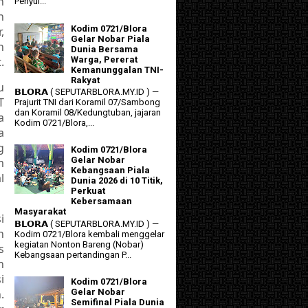
n
Penyul...
n
Kodim 0721/Blora
,
Gelar Nobar Piala
h
Dunia Bersama
.
Warga, Pererat
Kemanunggalan TNI-
Rakyat
u
𝗕𝗟𝗢𝗥𝗔 ( SEPUTARBLORA.MY.ID ) —
T
Prajurit TNI dari Koramil 07/Sambong
dan Koramil 08/Kedungtuban, jajaran
a
Kodim 0721/Blora,...
a
g
Kodim 0721/Blora
Gelar Nobar
m
Kebangsaan Piala
l
Dunia 2026 di 10 Titik,
Perkuat
Kebersamaan
Masyarakat
i
𝗕𝗟𝗢𝗥𝗔 ( SEPUTARBLORA.MY.ID ) —
n
Kodim 0721/Blora kembali menggelar
kegiatan Nonton Bareng (Nobar)
s
Kebangsaan pertandingan P...
n
i
Kodim 0721/Blora
.
Gelar Nobar
Semifinal Piala Dunia