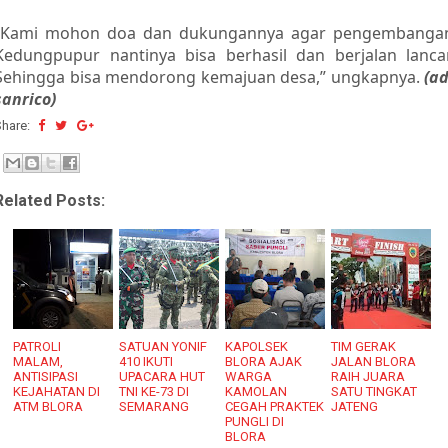
“Kami mohon doa dan dukungannya agar pengembanga
Kedungpupur nantinya bisa berhasil dan berjalan lancar
Sehingga bisa mendorong kemajuan desa,” ungkapnya.
(ad
sanrico)
Share:
Related Posts:
PATROLI
SATUAN YONIF
KAPOLSEK
TIM GERAK
MALAM,
410 IKUTI
BLORA AJAK
JALAN BLORA
ANTISIPASI
UPACARA HUT
WARGA
RAIH JUARA
KEJAHATAN DI
TNI KE-73 DI
KAMOLAN
SATU TINGKAT
ATM BLORA
SEMARANG
CEGAH PRAKTEK
JATENG
PUNGLI DI
BLORA