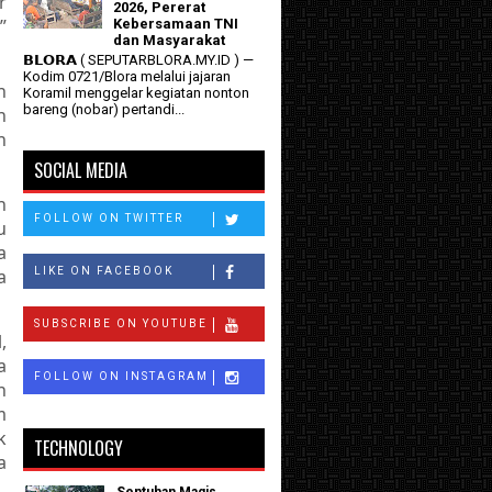
r
2026, Pererat
”
Kebersamaan TNI
dan Masyarakat
𝗕𝗟𝗢𝗥𝗔 ( SEPUTARBLORA.MY.ID ) —
Kodim 0721/Blora melalui jajaran
n
Koramil menggelar kegiatan nonton
bareng (nobar) pertandi...
n
n
SOCIAL MEDIA
h
FOLLOW ON TWITTER
u
a
a
LIKE ON FACEBOOK
SUBSCRIBE ON YOUTUBE
,
a
FOLLOW ON INSTAGRAM
h
m
k
TECHNOLOGY
a
Sentuhan Magis