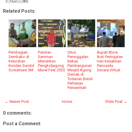
Related Posts:
Pembagian
Puluhan
Situs
Bupati Blora
Sembako di
Seniman
Peninggalan
Ikuti Peringatan
Kelurahan
Meriahkan
Bekas
Hari Kesaktian
Kunden Sambil
Pengkoljagong
Pembangunan
Pancasila
Sosialisasi 3M
Mural Fest 2020
Masjid Agung
Secara Virtual
Demak di
Todanan Butuh
Perhatian
Pemerintah
← Newer Post
Home
Older Post →
0 comments:
Post a Comment