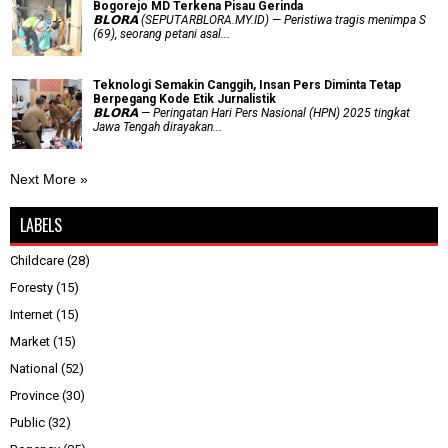
Bogorejo MD Terkena Pisau Gerinda
𝗕𝗟𝗢𝗥𝗔 (SEPUTARBLORA.MY.ID) — Peristiwa tragis menimpa S
(69), seorang petani asal...
Teknologi Semakin Canggih, Insan Pers Diminta Tetap
Berpegang Kode Etik Jurnalistik
𝗕𝗟𝗢𝗥𝗔 — Peringatan Hari Pers Nasional (HPN) 2025 tingkat
Jawa Tengah dirayakan...
Next More »
LABELS
Childcare
(28)
Foresty
(15)
Internet
(15)
Market
(15)
National
(52)
Province
(30)
Public
(32)