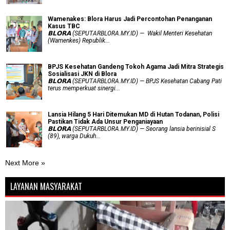
Wamenakes: Blora Harus Jadi Percontohan Penanganan
Kasus TBC
𝗕𝗟𝗢𝗥𝗔 (SEPUTARBLORA.MY.ID) — Wakil Menteri Kesehatan
(Wamenkes) Republik...
BPJS Kesehatan Gandeng Tokoh Agama Jadi Mitra Strategis
Sosialisasi JKN di Blora
𝗕𝗟𝗢𝗥𝗔 (SEPUTARBLORA.MY.ID) — BPJS Kesehatan Cabang Pati
terus memperkuat sinergi...
Lansia Hilang 5 Hari Ditemukan MD di Hutan Todanan, Polisi
Pastikan Tidak Ada Unsur Penganiayaan
𝗕𝗟𝗢𝗥𝗔 (SEPUTARBLORA.MY.ID) — Seorang lansia berinisial S
(89), warga Dukuh...
Next More »
LAYANAN MASYARAKAT