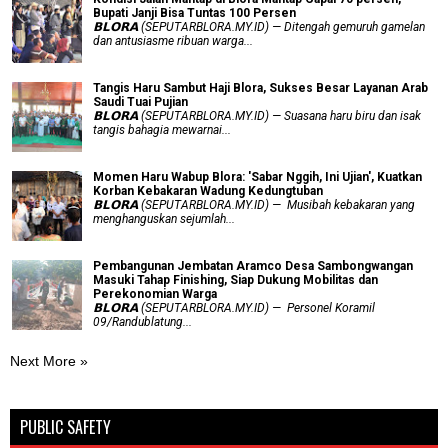
Bupati Janji Bisa Tuntas 100 Persen
𝗕𝗟𝗢𝗥𝗔 (SEPUTARBLORA.MY.ID) — Ditengah gemuruh gamelan
dan antusiasme ribuan warga...
Tangis Haru Sambut Haji Blora, Sukses Besar Layanan Arab
Saudi Tuai Pujian
𝗕𝗟𝗢𝗥𝗔 (SEPUTARBLORA.MY.ID) — Suasana haru biru dan isak
tangis bahagia mewarnai...
Momen Haru Wabup Blora: ​'Sabar Nggih, Ini Ujian', Kuatkan
Korban Kebakaran Wadung Kedungtuban
𝗕𝗟𝗢𝗥𝗔 (SEPUTARBLORA.MY.ID) — Musibah kebakaran yang
menghanguskan sejumlah...
Pembangunan Jembatan Aramco Desa Sambongwangan
Masuki Tahap Finishing, Siap Dukung Mobilitas dan
Perekonomian Warga
𝗕𝗟𝗢𝗥𝗔 (SEPUTARBLORA.MY.ID) — Personel Koramil
09/Randublatung...
Next More »
PUBLIC SAFETY