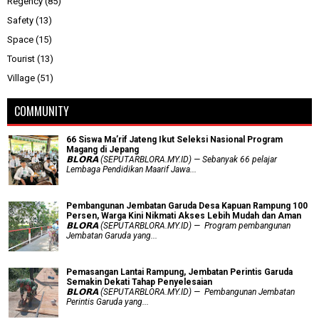
Regency
(85)
Safety
(13)
Space
(15)
Tourist
(13)
Village
(51)
COMMUNITY
66 Siswa Ma’rif Jateng Ikut Seleksi Nasional Program
Magang di Jepang
𝗕𝗟𝗢𝗥𝗔 (SEPUTARBLORA.MY.ID) — Sebanyak 66 pelajar
Lembaga Pendidikan Maarif Jawa...
Pembangunan Jembatan Garuda Desa Kapuan Rampung 100
Persen, Warga Kini Nikmati Akses Lebih Mudah dan Aman
𝗕𝗟𝗢𝗥𝗔 (SEPUTARBLORA.MY.ID) — Program pembangunan
Jembatan Garuda yang...
Pemasangan Lantai Rampung, Jembatan Perintis Garuda
Semakin Dekati Tahap Penyelesaian
𝗕𝗟𝗢𝗥𝗔 (SEPUTARBLORA.MY.ID) — Pembangunan Jembatan
Perintis Garuda yang...