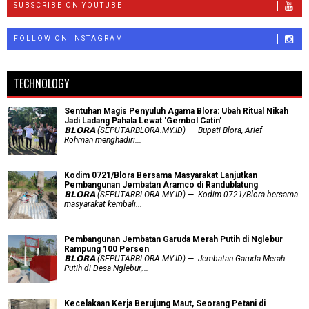
SUBSCRIBE ON YOUTUBE
FOLLOW ON INSTAGRAM
TECHNOLOGY
Sentuhan Magis Penyuluh Agama Blora: Ubah Ritual Nikah
Jadi Ladang Pahala Lewat 'Gembol Catin'
𝗕𝗟𝗢𝗥𝗔 (SEPUTARBLORA.MY.ID) — Bupati Blora, Arief
Rohman menghadiri...
Kodim 0721/Blora Bersama Masyarakat Lanjutkan
Pembangunan Jembatan Aramco di Randublatung
𝗕𝗟𝗢𝗥𝗔 (SEPUTARBLORA.MY.ID) — Kodim 0721/Blora bersama
masyarakat kembali...
Pembangunan Jembatan Garuda Merah Putih di Nglebur
Rampung 100 Persen
𝗕𝗟𝗢𝗥𝗔 (SEPUTARBLORA.MY.ID) — Jembatan Garuda Merah
Putih di Desa Nglebur,...
Kecelakaan Kerja Berujung Maut, Seorang Petani di