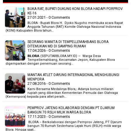
BUKA RAT, BUPATI DUKUNG KONI BLORA HADAPI PORPROV
KE-16
27.01.2021 - 0 Comments
BLORA - Bupati Blora H. Djoko Nugoho membuka acara Rapat
Anggota Tahunan (RAT) Komite Olahraga Nasional Indonesia
(KONI) Kabupaten Blora tahun…
SEORANG WANITA DI TEMPELLEMAHBANG BLORA
DITEMUKAN MD DI SAMPING RUMAH
17.04.2026 - 0 Comments
𝗕𝗟𝗢𝗥𝗔 (SEPUTARBLORA.MY.ID) — Warga Desa
Tempellemahbang, Kecamatan Jepon, Kabupaten Blora
digemparkan dengan penemuan seorang…
MANTAN ATLET DAYUNG INTERNASIONAL MENGHUBUNGI
MENPORA
27.08.2016 - 0 Comments
Karni Bersama Medalinya Blora,- Adanya bonus miliaran
rupiah yang diberikan Kementerian Pemuda dan Olahraga
(Kemenpora) kepada para atlet peraih…
PEMPROV JATENG KOLABORASI DENGAN PT DJARUM
BANGUN 70 RSLH MILIK WARGA BLORA
17.11.2023 - 0 Comments
BLORA – Berkolaborasi dengan Pemprov Jateng, PT Djarum
bangun 70 Rumah Sederhana Layak Huni (RSLH) milik warga
Blora. Hingga saat…