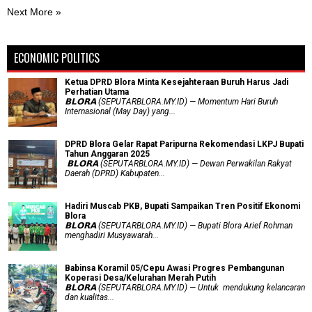
Next More »
ECONOMIC POLITICS
Ketua DPRD Blora Minta Kesejahteraan Buruh Harus Jadi
Perhatian Utama
​𝗕𝗟𝗢𝗥𝗔 (SEPUTARBLORA.MY.ID) — Momentum Hari Buruh
Internasional (May Day) yang...
DPRD Blora Gelar Rapat Paripurna Rekomendasi LKPJ Bupati
Tahun Anggaran 2025
‎ 𝗕𝗟𝗢𝗥𝗔 (SEPUTARBLORA.MY.ID) — Dewan Perwakilan Rakyat
Daerah (DPRD) Kabupaten...
Hadiri Muscab PKB, Bupati Sampaikan Tren Positif Ekonomi
Blora
𝗕𝗟𝗢𝗥𝗔 (SEPUTARBLORA.MY.ID) — Bupati Blora Arief Rohman
menghadiri Musyawarah...
Babinsa Koramil 05/Cepu Awasi Progres Pembangunan
Koperasi Desa/Kelurahan Merah Putih
𝗕𝗟𝗢𝗥𝗔 (SEPUTARBLORA.MY.ID) — Untuk mendukung kelancaran
dan kualitas...