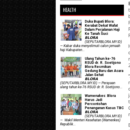
HEALTH
Duka Bupati Blora:
Kerabat Dekat Wafat
Dalam Perjalanan Haji
Ke Tanah Suci
𝗕𝗟𝗢𝗥𝗔
(SEPUTARBLORA.MY.ID)
— Kabar duka menyelimuti calon jemaah
haji Kabupaten...
Ulang Tahun ke-76
RSUD dr. R. Soetijono
Blora Resmikan
Gedung Baru dan Acara
Jalan Sehat
𝗕𝗟𝗢𝗥𝗔
(SEPUTARBLORA.MY.ID) — Perayaan
ulang tahun ke-76 RSUD dr. R. Soetijono...
Wamenakes: Blora
Harus Jadi
Percontohan
Penanganan Kasus TBC
𝗕𝗟𝗢𝗥𝗔
(SEPUTARBLORA.MY.ID)
— Wakil Menteri Kesehatan (Wamenkes)
Republik...