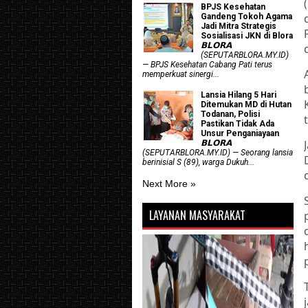
BPJS Kesehatan
Gandeng Tokoh Agama
Jadi Mitra Strategis
Sosialisasi JKN di Blora
𝗕𝗟𝗢𝗥𝗔
(SEPUTARBLORA.MY.ID)
— BPJS Kesehatan Cabang Pati terus
memperkuat sinergi...
Lansia Hilang 5 Hari
Ditemukan MD di Hutan
Todanan, Polisi
Pastikan Tidak Ada
Unsur Penganiayaan
𝗕𝗟𝗢𝗥𝗔
(SEPUTARBLORA.MY.ID) — Seorang lansia
berinisial S (89), warga Dukuh...
Next More »
LAYANAN MASYARAKAT