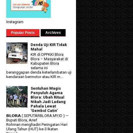
Instagram
Popular Posts
Archives
Denda Uji KIR Tidak
Mahal
KIR di DPPKKI Blora
Blora – Masyarakat di
Kabupaten Blora
selama ini
beranggapan denda keterlambatan uji
kendaraan bermotor atau KIR m...
Sentuhan Magis
Penyuluh Agama
Blora: Ubah Ritual
Nikah Jadi Ladang
Pahala Lewat
'Gembol Catin'
𝗕𝗟𝗢𝗥𝗔 ( SEPUTARBLORA.MY.ID ) —
Bupati Blora, Arief
Rohman menghadiri Peringatan Hari
Ulang Tahun (HUT) ke-3 Ikatan