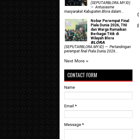
(SEPUTARBLORA.MY.ID)
— Antusiasme
masyarakat Kabupaten Blora dalam...
Nobar Perempat Final
Piala Dunia 2026, TNI
dan Warga Ramaikan
Berbagai Titik di
Wilayah Blora
𝗕𝗟𝗢𝗥𝗔
(SEPUTARBLORA.MY.ID) — Pertandingan
perempat final Piala Dunia 2026...
Next More »
CONTACT FORM
Name
Email
*
Message
*