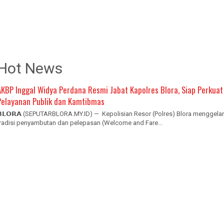
Hot News
AKBP Inggal Widya Perdana Resmi Jabat Kapolres Blora, Siap Perkuat
Pelayanan Publik dan Kamtibmas
𝗕𝗟𝗢𝗥𝗔 (SEPUTARBLORA.MY.ID) — Kepolisian Resor (Polres) Blora menggelar
tradisi penyambutan dan pelepasan (Welcome and Fare...