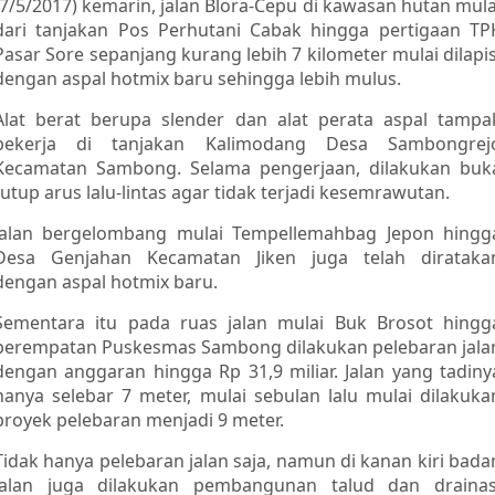
(7/5/2017) kemarin, jalan Blora-Cepu di kawasan hutan mula
dari tanjakan Pos Perhutani Cabak hingga pertigaan TP
Pasar Sore sepanjang kurang lebih 7 kilometer mulai dilapis
dengan aspal hotmix baru sehingga lebih mulus.
Alat berat berupa slender dan alat perata aspal tampa
bekerja di tanjakan Kalimodang Desa Sambongrej
Kecamatan Sambong. Selama pengerjaan, dilakukan buk
tutup arus lalu-lintas agar tidak terjadi kesemrawutan.
Jalan bergelombang mulai Tempellemahbag Jepon hingg
Desa Genjahan Kecamatan Jiken juga telah dirataka
dengan aspal hotmix baru.
Sementara itu pada ruas jalan mulai Buk Brosot hingg
perempatan Puskesmas Sambong dilakukan pelebaran jala
dengan anggaran hingga Rp 31,9 miliar. Jalan yang tadiny
hanya selebar 7 meter, mulai sebulan lalu mulai dilakuka
proyek pelebaran menjadi 9 meter.
Tidak hanya pelebaran jalan saja, namun di kanan kiri bada
jalan juga dilakukan pembangunan talud dan drainas