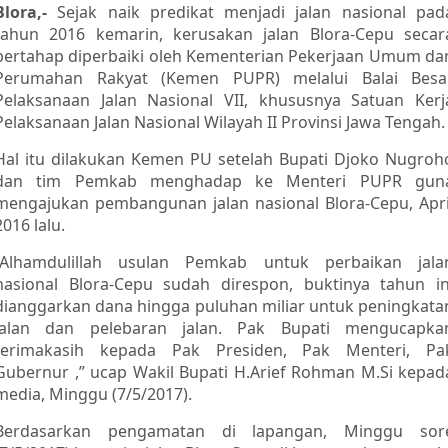
Blora,-
Sejak naik predikat menjadi jalan nasional pad
tahun 2016 kemarin, kerusakan jalan Blora-Cepu secar
bertahap diperbaiki oleh Kementerian Pekerjaan Umum da
Perumahan Rakyat (Kemen PUPR) melalui Balai Besa
Pelaksanaan Jalan Nasional VII, khususnya Satuan Kerj
Pelaksanaan Jalan Nasional Wilayah II Provinsi Jawa Tengah.
Hal itu dilakukan Kemen PU setelah Bupati Djoko Nugroh
dan tim Pemkab menghadap ke Menteri PUPR gun
mengajukan pembangunan jalan nasional Blora-Cepu, Apri
2016 lalu.
“Alhamdulillah usulan Pemkab untuk perbaikan jala
nasional Blora-Cepu sudah direspon, buktinya tahun in
dianggarkan dana hingga puluhan miliar untuk peningkata
jalan dan pelebaran jalan. Pak Bupati mengucapka
terimakasih kepada Pak Presiden, Pak Menteri, Pa
Gubernur ,” ucap Wakil Bupati H.Arief Rohman M.Si kepad
media, Minggu (7/5/2017).
Berdasarkan pengamatan di lapangan, Minggu sor