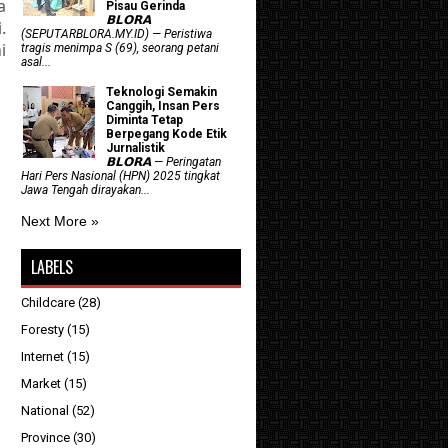
a
Pisau Gerinda
𝗕𝗟𝗢𝗥𝗔
.
(SEPUTARBLORA.MY.ID) — Peristiwa
i
tragis menimpa S (69), seorang petani
asal...
Teknologi Semakin
Canggih, Insan Pers
Diminta Tetap
Berpegang Kode Etik
Jurnalistik
𝗕𝗟𝗢𝗥𝗔 — Peringatan
Hari Pers Nasional (HPN) 2025 tingkat
Jawa Tengah dirayakan...
Next More »
LABELS
Childcare
(28)
Foresty
(15)
Internet
(15)
Market
(15)
National
(52)
Province
(30)