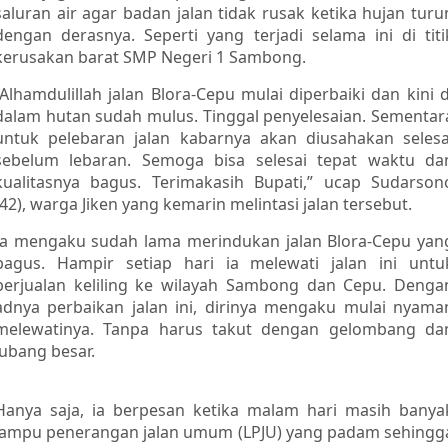
saluran air agar badan jalan tidak rusak ketika hujan turu
dengan derasnya. Seperti yang terjadi selama ini di titi
kerusakan barat SMP Negeri 1 Sambong.
“Alhamdulillah jalan Blora-Cepu mulai diperbaiki dan kini d
dalam hutan sudah mulus. Tinggal penyelesaian. Sementar
untuk pelebaran jalan kabarnya akan diusahakan selesa
sebelum lebaran. Semoga bisa selesai tepat waktu da
kualitasnya bagus. Terimakasih Bupati,” ucap Sudarson
(42), warga Jiken yang kemarin melintasi jalan tersebut.
Ia mengaku sudah lama merindukan jalan Blora-Cepu yan
bagus. Hampir setiap hari ia melewati jalan ini untu
berjualan keliling ke wilayah Sambong dan Cepu. Denga
adnya perbaikan jalan ini, dirinya mengaku mulai nyama
melewatinya. Tanpa harus takut dengan gelombang da
lubang besar.
Hanya saja, ia berpesan ketika malam hari masih banya
lampu penerangan jalan umum (LPJU) yang padam sehingg