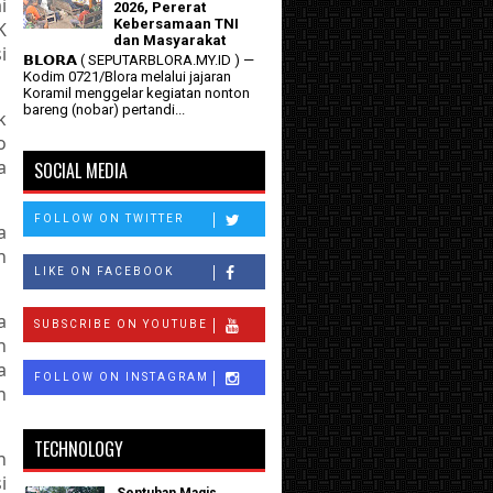
i
2026, Pererat
Kebersamaan TNI
K
dan Masyarakat
i
𝗕𝗟𝗢𝗥𝗔 ( SEPUTARBLORA.MY.ID ) —
Kodim 0721/Blora melalui jajaran
Koramil menggelar kegiatan nonton
bareng (nobar) pertandi...
k
o
a
SOCIAL MEDIA
FOLLOW ON TWITTER
a
n
LIKE ON FACEBOOK
a
SUBSCRIBE ON YOUTUBE
n
a
FOLLOW ON INSTAGRAM
n
TECHNOLOGY
n
i
Sentuhan Magis