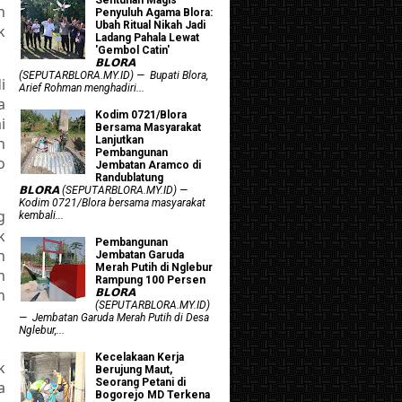
n
Penyuluh Agama Blora:
Ubah Ritual Nikah Jadi
k
Ladang Pahala Lewat
'Gembol Catin'
𝗕𝗟𝗢𝗥𝗔
(SEPUTARBLORA.MY.ID) — Bupati Blora,
i
Arief Rohman menghadiri...
a
Kodim 0721/Blora
i
Bersama Masyarakat
n
Lanjutkan
Pembangunan
o
Jembatan Aramco di
Randublatung
𝗕𝗟𝗢𝗥𝗔 (SEPUTARBLORA.MY.ID) —
Kodim 0721/Blora bersama masyarakat
g
kembali...
k
Pembangunan
n
Jembatan Garuda
Merah Putih di Nglebur
n
Rampung 100 Persen
n
𝗕𝗟𝗢𝗥𝗔
(SEPUTARBLORA.MY.ID)
— Jembatan Garuda Merah Putih di Desa
Nglebur,...
Kecelakaan Kerja
k
Berujung Maut,
Seorang Petani di
a
Bogorejo MD Terkena