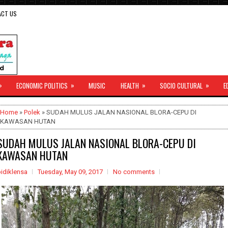
ACT US
»
»
»
»
ECONOMIC POLITICS
MUSIC
HEALTH
SOCIO CULTURAL
E
Home
»
Polek
» SUDAH MULUS JALAN NASIONAL BLORA-CEPU DI
KAWASAN HUTAN
SUDAH MULUS JALAN NASIONAL BLORA-CEPU DI
KAWASAN HUTAN
idiklensa
Tuesday, May 09, 2017
No comments