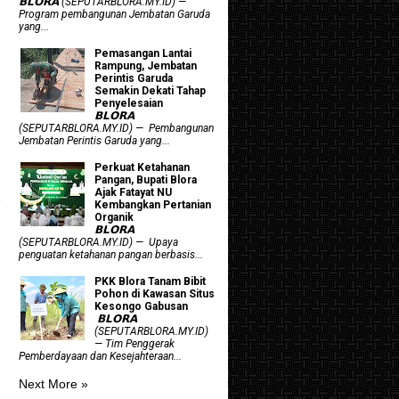
𝗕𝗟𝗢𝗥𝗔 (SEPUTARBLORA.MY.ID) —
Program pembangunan Jembatan Garuda
yang...
Pemasangan Lantai
Rampung, Jembatan
Perintis Garuda
Semakin Dekati Tahap
Penyelesaian
𝗕𝗟𝗢𝗥𝗔
(SEPUTARBLORA.MY.ID) — Pembangunan
Jembatan Perintis Garuda yang...
​Perkuat Ketahanan
Pangan, Bupati Blora
Ajak Fatayat NU
Kembangkan Pertanian
Organik
𝗕𝗟𝗢𝗥𝗔
(SEPUTARBLORA.MY.ID) — Upaya
penguatan ketahanan pangan berbasis...
PKK Blora Tanam Bibit
Pohon di Kawasan Situs
Kesongo Gabusan
‎ 𝗕𝗟𝗢𝗥𝗔
(SEPUTARBLORA.MY.ID)
— Tim Penggerak
Pemberdayaan dan Kesejahteraan...
Next More »