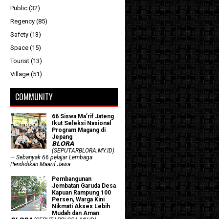
Public
(32)
Regency
(85)
Safety
(13)
Space
(15)
Tourist
(13)
Village
(51)
COMMUNITY
66 Siswa Ma’rif Jateng
Ikut Seleksi Nasional
Program Magang di
Jepang
𝗕𝗟𝗢𝗥𝗔
(SEPUTARBLORA.MY.ID)
— Sebanyak 66 pelajar Lembaga
Pendidikan Maarif Jawa...
Pembangunan
Jembatan Garuda Desa
Kapuan Rampung 100
Persen, Warga Kini
Nikmati Akses Lebih
Mudah dan Aman