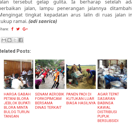
jalan tersebut gelap gulita. Ia berharap setelah ad
perbaikan jalan, lampu penerangan jalannya ditambahi
Mengingat tingkat kepadatan arus lalin di ruas jalan in
cukup ramai.
(adi sanrico)
Share:
Related Posts:
HARGA GABAH
SENAM AEROBIK
PANEN PADI DI
AGAR TEPAT
PETANI BLORA
FORKOPIMCAM
KUTUKAN LUAR
SASARAN
JEBLOK BUPATI
BERSAMA
BIASA HASILNYA
BABINSA
BLORA MINTA
DINAS TERKAIT
KAWAL
BULOG TURUN
DISTRIBUSI
TANGAN
PUPUK
BERSUBSIDI