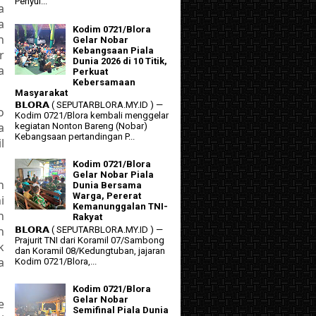
Penyul...
a
a
Kodim 0721/Blora
n
Gelar Nobar
Kebangsaan Piala
r
Dunia 2026 di 10 Titik,
a
Perkuat
Kebersamaan
Masyarakat
𝗕𝗟𝗢𝗥𝗔 ( SEPUTARBLORA.MY.ID ) —
o
Kodim 0721/Blora kembali menggelar
a
kegiatan Nonton Bareng (Nobar)
Kebangsaan pertandingan P...
l
Kodim 0721/Blora
Gelar Nobar Piala
n
Dunia Bersama
Warga, Pererat
i
Kemanunggalan TNI-
n
Rakyat
n
𝗕𝗟𝗢𝗥𝗔 ( SEPUTARBLORA.MY.ID ) —
Prajurit TNI dari Koramil 07/Sambong
k
dan Koramil 08/Kedungtuban, jajaran
a
Kodim 0721/Blora,...
Kodim 0721/Blora
Gelar Nobar
e
Semifinal Piala Dunia