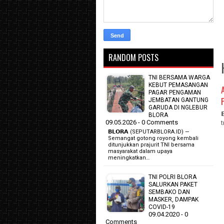
RANDOM POSTS
TNI BERSAMA WARGA
KEBUT PEMASANGAN
PAGAR PENGAMAN
JEMBATAN GANTUNG
GARUDA DI NGLEBUR
BLORA
09.05.2026 - 0 Comments
𝗕𝗟𝗢𝗥𝗔 (SEPUTARBLORA.ID) —
Semangat gotong royong kembali
ditunjukkan prajurit TNI bersama
masyarakat dalam upaya
meningkatkan…
TNI POLRI BLORA
SALURKAN PAKET
SEMBAKO DAN
MASKER, DAMPAK
COVID-19
09.04.2020 - 0
Comments