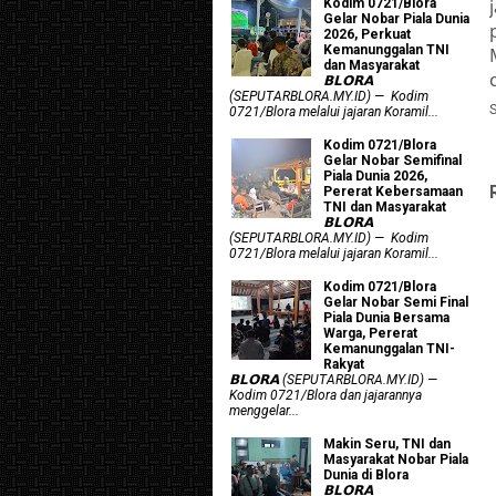
Kodim 0721/Blora
Gelar Nobar Piala Dunia
2026, Perkuat
Kemanunggalan TNI
dan Masyarakat
𝗕𝗟𝗢𝗥𝗔
(SEPUTARBLORA.MY.ID) — Kodim
0721/Blora melalui jajaran Koramil...
Kodim 0721/Blora
Gelar Nobar Semifinal
Piala Dunia 2026,
Pererat Kebersamaan
TNI dan Masyarakat
𝗕𝗟𝗢𝗥𝗔
(SEPUTARBLORA.MY.ID) — Kodim
0721/Blora melalui jajaran Koramil...
Kodim 0721/Blora
Gelar Nobar Semi Final
Piala Dunia Bersama
Warga, Pererat
Kemanunggalan TNI-
Rakyat
𝗕𝗟𝗢𝗥𝗔 (SEPUTARBLORA.MY.ID) —
Kodim 0721/Blora dan jajarannya
menggelar...
Makin Seru, TNI dan
Masyarakat Nobar Piala
Dunia di Blora
𝗕𝗟𝗢𝗥𝗔