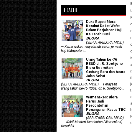
HEALTH
Duka Bupati Blora:
o
Kerabat Dekat Wafat
Dalam Perjalanan Haji
Ke Tanah Suci
𝗕𝗟𝗢𝗥𝗔
(SEPUTARBLORA.MY.ID)
— Kabar duka menyelimuti calon jemaah
haji Kabupaten...
Ulang Tahun ke-76
RSUD dr. R. Soetijono
Blora Resmikan
Gedung Baru dan Acara
Jalan Sehat
𝗕𝗟𝗢𝗥𝗔
(SEPUTARBLORA.MY.ID) — Perayaan
ulang tahun ke-76 RSUD dr. R. Soetijono...
Wamenakes: Blora
Harus Jadi
a
Percontohan
Penanganan Kasus TBC
𝗕𝗟𝗢𝗥𝗔
(SEPUTARBLORA.MY.ID)
— Wakil Menteri Kesehatan (Wamenkes)
Republik...