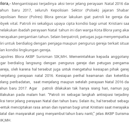
Blora,-
Mengantisipasi terjadinya aksi teror jelang perayaan Natal 2016 da
tahun baru 2017, seluruh Kepolisian Sektor (Polsek) jajaran Shabar
Kepolisian Resor (Polres) Blora gencar lakukan giat patroli ke gereja da
byek vital. Patroli ini sekaligus upaya cipta kondisi bagi umat Kristiani sa
melakukan ibadah perayaan Natal tahun ini dan warga Kota Blora yang aka
merayakan pergantian tahun. Selain berpatroli, petugas juga menyempatka
diri untuk berdialog dengan penjaga maupun pengurus gereja terkait situas
dan kondisi lingkungan gereja.
Kapolres Blora AKBP Surisman SIK,MH.
Memerintahkan kepada anggotany
agar berdialog langsung dengan pengurus gereje dan petugas pengama
gereja, oleh karena hal tersebut juga untuk mengetahui kesiapan pihak gerej
menjelang perayaan natal 2016. Kesiapan perihal keamanan dan ketertiba
jelang peribadatan, saat menjelang maupun setelah perayaan Natal 2016 da
tahun baru 2017. Agar patroli dilakukan tak hanya siang hari, namun jug
dilakukan pada malam hari.
“Patroli ini sebagai langkah antisipasi terjadin
ksi teror jelang perayaan Natal dan tahun baru. Selain itu, hal tersebut sebag
bentuk menciptakan rasa aman dan nyaman bagi umat Kristiani saat merayaka
Natal dan masyarakat yang menyambut tahun baru nanti,” jelas AKBP Surisma
SIK,MH.