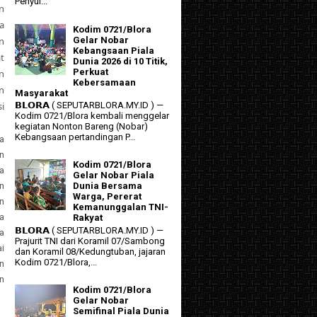
Penyul...
n
a
Kodim 0721/Blora
n
Gelar Nobar
Kebangsaan Piala
at
Dunia 2026 di 10 Titik,
Perkuat
n
Kebersamaan
n
Masyarakat
i
𝗕𝗟𝗢𝗥𝗔 ( SEPUTARBLORA.MY.ID ) —
Kodim 0721/Blora kembali menggelar
kegiatan Nonton Bareng (Nobar)
Kebangsaan pertandingan P...
a
n
Kodim 0721/Blora
a
Gelar Nobar Piala
n
Dunia Bersama
Warga, Pererat
n
Kemanunggalan TNI-
a
Rakyat
𝗕𝗟𝗢𝗥𝗔 ( SEPUTARBLORA.MY.ID ) —
ya
Prajurit TNI dari Koramil 07/Sambong
ai
dan Koramil 08/Kedungtuban, jajaran
Kodim 0721/Blora,...
n
n
Kodim 0721/Blora
Gelar Nobar
Semifinal Piala Dunia