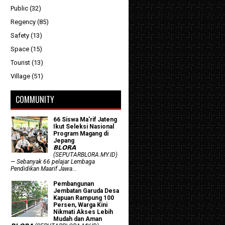
Public
(32)
Regency
(85)
Safety
(13)
Space
(15)
Tourist
(13)
Village
(51)
COMMUNITY
66 Siswa Ma’rif Jateng
Ikut Seleksi Nasional
Program Magang di
Jepang
𝗕𝗟𝗢𝗥𝗔
(SEPUTARBLORA.MY.ID)
— Sebanyak 66 pelajar Lembaga
Pendidikan Maarif Jawa...
Pembangunan
Jembatan Garuda Desa
Kapuan Rampung 100
Persen, Warga Kini
Nikmati Akses Lebih
Mudah dan Aman