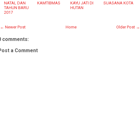
NATAL DAN
KAMTIBMAS
KAYU JATI DI
SUASANA KOTA
TAHUN BARU
HUTAN
2017
← Newer Post
Home
Older Post →
0 comments:
Post a Comment