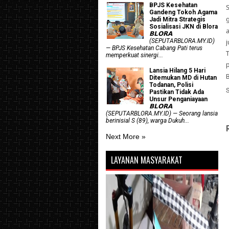
BPJS Kesehatan
Gandeng Tokoh Agama
Jadi Mitra Strategis
Sosialisasi JKN di Blora
𝗕𝗟𝗢𝗥𝗔
(SEPUTARBLORA.MY.ID)
— BPJS Kesehatan Cabang Pati terus
T
memperkuat sinergi...
Lansia Hilang 5 Hari
B
Ditemukan MD di Hutan
Todanan, Polisi
Pastikan Tidak Ada
Unsur Penganiayaan
𝗕𝗟𝗢𝗥𝗔
(SEPUTARBLORA.MY.ID) — Seorang lansia
berinisial S (89), warga Dukuh...
Next More »
LAYANAN MASYARAKAT