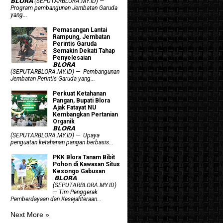
𝗕𝗟𝗢𝗥𝗔 (SEPUTARBLORA.MY.ID) —
Program pembangunan Jembatan Garuda
yang...
Pemasangan Lantai
Rampung, Jembatan
Perintis Garuda
Semakin Dekati Tahap
Penyelesaian
𝗕𝗟𝗢𝗥𝗔
(SEPUTARBLORA.MY.ID) — Pembangunan
Jembatan Perintis Garuda yang...
​Perkuat Ketahanan
Pangan, Bupati Blora
Ajak Fatayat NU
Kembangkan Pertanian
Organik
𝗕𝗟𝗢𝗥𝗔
(SEPUTARBLORA.MY.ID) — Upaya
penguatan ketahanan pangan berbasis...
PKK Blora Tanam Bibit
Pohon di Kawasan Situs
Kesongo Gabusan
‎ 𝗕𝗟𝗢𝗥𝗔
(SEPUTARBLORA.MY.ID)
— Tim Penggerak
Pemberdayaan dan Kesejahteraan...
Next More »