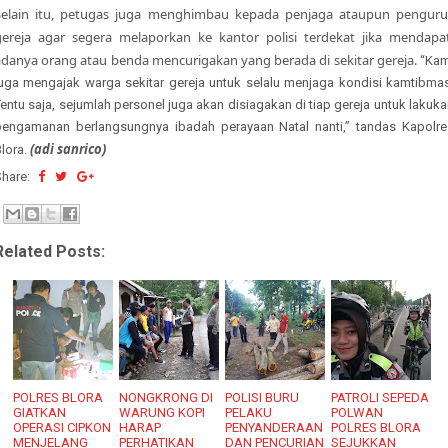
Selain itu, petugas juga menghimbau kepada penjaga ataupun penguru
gereja agar segera melaporkan ke kantor polisi terdekat jika mendapat
adanya orang atau benda mencurigakan yang berada di sekitar gereja.
“Kam
juga mengajak warga sekitar gereja untuk selalu menjaga kondisi kamtibmas
entu saja, sejumlah personel juga akan disiagakan di tiap gereja untuk lakuk
pengamanan berlangsungnya ibadah perayaan Natal nanti,” tandas Kapolre
(adi sanrico)
lora.
Share:
Related Posts:
POLRES BLORA
NONGKRONG DI
POLISI BURU
PATROLI SEPEDA
GIATKAN
WARUNG KOPI
PELAKU
POLWAN
OPERASI CIPKON
HARAP
PENYANDERAAN
POLRES BLORA
MENJELANG
PERHATIKAN
DAN PENCURIAN
SEJUKKAN