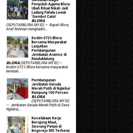
Penyuluh Agama Blora:
Ubah Ritual Nikah Jadi
Ladang Pahala Lewat
'Gembol Catin'
𝗕𝗟𝗢𝗥𝗔
(SEPUTARBLORA.MY.ID) — Bupati Blora,
Arief Rohman menghadiri...
Kodim 0721/Blora
Bersama Masyarakat
Lanjutkan
Pembangunan
Jembatan Aramco di
Randublatung
𝗕𝗟𝗢𝗥𝗔 (SEPUTARBLORA.MY.ID) —
Kodim 0721/Blora bersama masyarakat
kembali...
Pembangunan
Jembatan Garuda
Merah Putih di Nglebur
Rampung 100 Persen
𝗕𝗟𝗢𝗥𝗔
(SEPUTARBLORA.MY.ID)
— Jembatan Garuda Merah Putih di Desa
Nglebur,...
Kecelakaan Kerja
Berujung Maut,
Seorang Petani di
Bogorejo MD Terkena