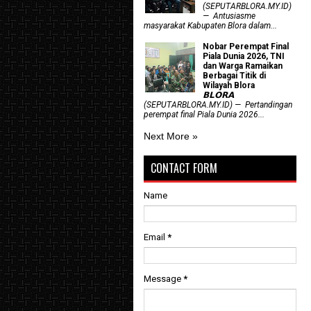
(SEPUTARBLORA.MY.ID)
— Antusiasme
masyarakat Kabupaten Blora dalam...
Nobar Perempat Final
Piala Dunia 2026, TNI
dan Warga Ramaikan
Berbagai Titik di
Wilayah Blora
𝗕𝗟𝗢𝗥𝗔
(SEPUTARBLORA.MY.ID) — Pertandingan
perempat final Piala Dunia 2026...
Next More »
CONTACT FORM
Name
Email
*
Message
*