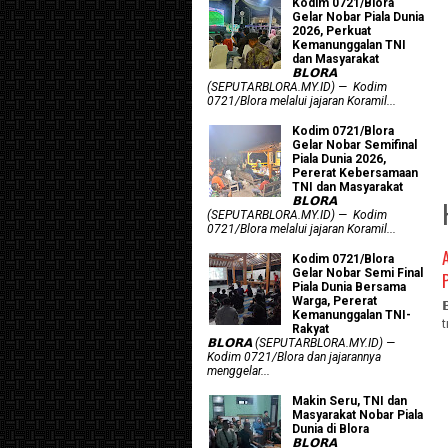
Kodim 0721/Blora
Gelar Nobar Piala Dunia
2026, Perkuat
Kemanunggalan TNI
dan Masyarakat
𝗕𝗟𝗢𝗥𝗔
(SEPUTARBLORA.MY.ID) — Kodim
0721/Blora melalui jajaran Koramil...
Kodim 0721/Blora
Gelar Nobar Semifinal
Piala Dunia 2026,
Pererat Kebersamaan
TNI dan Masyarakat
𝗕𝗟𝗢𝗥𝗔
(SEPUTARBLORA.MY.ID) — Kodim
0721/Blora melalui jajaran Koramil...
Kodim 0721/Blora
Gelar Nobar Semi Final
Piala Dunia Bersama
Warga, Pererat
Kemanunggalan TNI-
Rakyat
𝗕𝗟𝗢𝗥𝗔 (SEPUTARBLORA.MY.ID) —
Kodim 0721/Blora dan jajarannya
menggelar...
Makin Seru, TNI dan
Masyarakat Nobar Piala
Dunia di Blora
𝗕𝗟𝗢𝗥𝗔