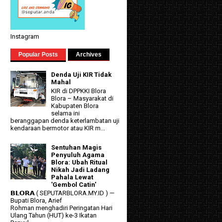
Instagram
Popular Posts
Archives
Denda Uji KIR Tidak
Mahal
KIR di DPPKKI Blora
Blora – Masyarakat di
Kabupaten Blora
selama ini
beranggapan denda keterlambatan uji
kendaraan bermotor atau KIR m...
Sentuhan Magis
Penyuluh Agama
Blora: Ubah Ritual
Nikah Jadi Ladang
Pahala Lewat
'Gembol Catin'
𝗕𝗟𝗢𝗥𝗔 ( SEPUTARBLORA.MY.ID ) —
Bupati Blora, Arief
Rohman menghadiri Peringatan Hari
Ulang Tahun (HUT) ke-3 Ikatan