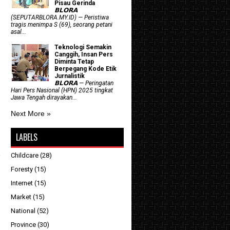
Pisau Gerinda
𝗕𝗟𝗢𝗥𝗔
(SEPUTARBLORA.MY.ID) — Peristiwa
tragis menimpa S (69), seorang petani
asal...
Teknologi Semakin
Canggih, Insan Pers
Diminta Tetap
Berpegang Kode Etik
Jurnalistik
𝗕𝗟𝗢𝗥𝗔 — Peringatan
Hari Pers Nasional (HPN) 2025 tingkat
Jawa Tengah dirayakan...
Next More »
LABELS
Childcare
(28)
Foresty
(15)
Internet
(15)
Market
(15)
National
(52)
Province
(30)