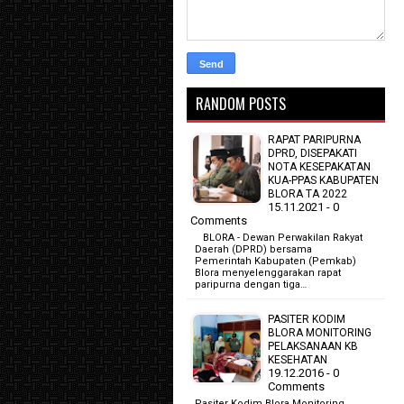
RANDOM POSTS
RAPAT PARIPURNA
DPRD, DISEPAKATI
NOTA KESEPAKATAN
KUA-PPAS KABUPATEN
BLORA TA 2022
15.11.2021 - 0
Comments
BLORA - Dewan Perwakilan Rakyat
Daerah (DPRD) bersama
Pemerintah Kabupaten (Pemkab)
Blora menyelenggarakan rapat
paripurna dengan tiga…
PASITER KODIM
BLORA MONITORING
PELAKSANAAN KB
KESEHATAN
19.12.2016 - 0
Comments
Pasiter Kodim Blora Monitoring