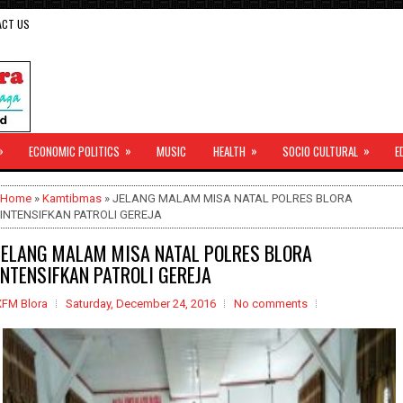
ACT US
»
»
»
»
ECONOMIC POLITICS
MUSIC
HEALTH
SOCIO CULTURAL
E
Home
»
Kamtibmas
» JELANG MALAM MISA NATAL POLRES BLORA
INTENSIFKAN PATROLI GEREJA
JELANG MALAM MISA NATAL POLRES BLORA
INTENSIFKAN PATROLI GEREJA
XFM Blora
Saturday, December 24, 2016
No comments