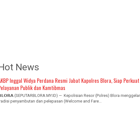
Hot News
AKBP Inggal Widya Perdana Resmi Jabat Kapolres Blora, Siap Perkuat
Pelayanan Publik dan Kamtibmas
𝗕𝗟𝗢𝗥𝗔 (SEPUTARBLORA.MY.ID) — Kepolisian Resor (Polres) Blora menggelar
tradisi penyambutan dan pelepasan (Welcome and Fare...