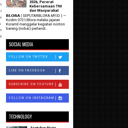
2026, Pererat
s
Kebersamaan TNI
i
dan Masyarakat
𝗕𝗟𝗢𝗥𝗔 ( SEPUTARBLORA.MY.ID ) —
i
Kodim 0721/Blora melalui jajaran
.
Koramil menggelar kegiatan nonton
bareng (nobar) pertandi...
an
s
SOCIAL MEDIA
FOLLOW ON TWITTER
LIKE ON FACEBOOK
SUBSCRIBE ON YOUTUBE
FOLLOW ON INSTAGRAM
TECHNOLOGY
Sentuhan Magis