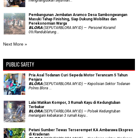
menghanguskan sejumlah...
Pembangunan Jembatan Aramco Desa Sambongwangan
Masuki Tahap Finishing, Siap Dukung Mobilitas dan
Perekonomian Warga
𝗕𝗟𝗢𝗥𝗔 (SEPUTARBLORA.MY.ID) — Personel Koramil
09/Randublatung...
Next More »
PUBLIC SAFETY
Pria Asal Todanan Curi Sepeda Motor Terancam 5 Tahun
Penjara
𝗕𝗟𝗢𝗥𝗔 (SEPUTARBLORA.MY.ID) — Kepolisian Sektor Todanan
Polres Blora ...
Lalai Matikan Kompor, 3 Rumah Kayu di Kedungtuban
Terbakar
𝗕𝗟𝗢𝗥𝗔 (SEPUTARBLORA.MY.ID) — Polsek Kedungtuban
menangani kebakaran 3 rumah kayu...
Petani Sumber Tewas Terserempet KA Ambarawa Ekspres
di Kradenan