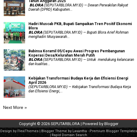
Tahun Anggaran 2025
‎ 𝗕𝗟𝗢𝗥𝗔 (SEPUTARBLORA.MY.ID) — Dewan Perwakilan Rakyat
Daerah (DPRD) Kabupaten...
Hadiri Muscab PKB, Bupati Sampaikan Tren Positif Ekonomi
Blora
𝗕𝗟𝗢𝗥𝗔 (SEPUTARBLORA.MY.ID) — Bupati Blora Arief Rohman
menghadiri Musyawarah...
Babinsa Koramil 05/Cepu Awasi Progres Pembangunan
Koperasi Desa/Kelurahan Merah Putih
𝗕𝗟𝗢𝗥𝗔 (SEPUTARBLORA.MY.ID) — Untuk mendukung kelancaran
dan kualitas...
Kebijakan Transformasi Budaya Kerja dan Efisiensi Energi
April 2026
(SEPUTARBLORA.MY.ID) — Kebijakan Transformasi Budaya Kerja
dan Efisiensi Energi,...
Next More »
Copyright ©
2026
SEPUTARBLORA
| Powered by
Blogger
Design by
FlexiThemes
| Blogger Theme by
Lasantha
-
Premium Blogger Templates
|
Rapid Domain Search