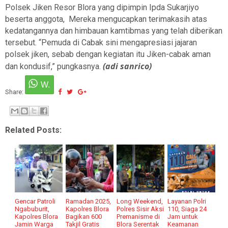
Polsek Jiken Resor Blora yang dipimpin Ipda Sukarjiyo
beserta anggota, Mereka mengucapkan terimakasih atas
kedatangannya dan himbauan kamtibmas yang telah diberikan
tersebut. “Pemuda di Cabak sini mengapresiasi jajaran
polsek jiken, sebab dengan kegiatan itu Jiken-cabak aman
(adi sanrico)
dan kondusif,” pungkasnya.
Share:
Related Posts:
Gencar Patroli
Ramadan 2025,
Long Weekend,
Layanan Polri
Ngabuburit,
Kapolres Blora
Polres Sisir Aksi
110, Siaga 24
Kapolres Blora
Bagikan 600
Premanisme di
Jam untuk
Jamin Warga
Takjil Gratis
Blora Serentak
Keamanan