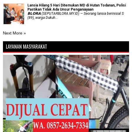
Lansia Hilang 5 Hari Ditemukan MD di Hutan Todanan, Polisi
Pastikan Tidak Ada Unsur Penganiayaan
𝗕𝗟𝗢𝗥𝗔 (SEPUTARBLORA.MY.ID) — Seorang lansia berinisial S
(89), warga Dukuh...
Next More »
LAYANAN MASYARAKAT