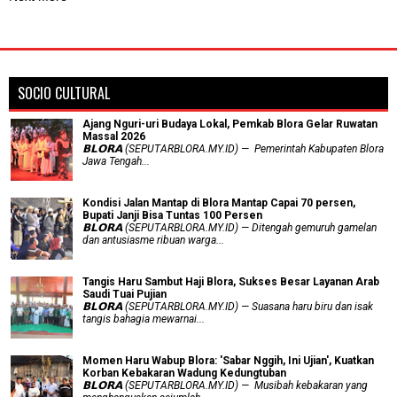
SOCIO CULTURAL
Ajang Nguri-uri Budaya Lokal, Pemkab Blora Gelar Ruwatan
Massal 2026
𝗕𝗟𝗢𝗥𝗔 (SEPUTARBLORA.MY.ID) — Pemerintah Kabupaten Blora
Jawa Tengah...
Kondisi Jalan Mantap di Blora Mantap Capai 70 persen,
Bupati Janji Bisa Tuntas 100 Persen
𝗕𝗟𝗢𝗥𝗔 (SEPUTARBLORA.MY.ID) — Ditengah gemuruh gamelan
dan antusiasme ribuan warga...
Tangis Haru Sambut Haji Blora, Sukses Besar Layanan Arab
Saudi Tuai Pujian
𝗕𝗟𝗢𝗥𝗔 (SEPUTARBLORA.MY.ID) — Suasana haru biru dan isak
tangis bahagia mewarnai...
Momen Haru Wabup Blora: ​'Sabar Nggih, Ini Ujian', Kuatkan
Korban Kebakaran Wadung Kedungtuban
𝗕𝗟𝗢𝗥𝗔 (SEPUTARBLORA.MY.ID) — Musibah kebakaran yang