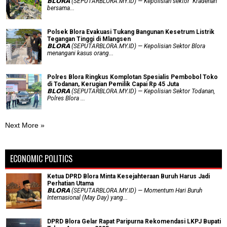
𝗕𝗟𝗢𝗥𝗔 (SEPUTARBLORA.MY.ID) — Kepolisian sektor Kradenan
bersama...
Polsek Blora Evakuasi Tukang Bangunan Kesetrum Listrik
Tegangan Tinggi di Mlangsen
𝗕𝗟𝗢𝗥𝗔 (SEPUTARBLORA.MY.ID) — Kepolisian Sektor Blora
menangani kasus orang...
Polres Blora Ringkus Komplotan Spesialis Pembobol Toko
di Todanan, Kerugian Pemilik Capai Rp 45 Juta
𝗕𝗟𝗢𝗥𝗔 (SEPUTARBLORA.MY.ID) — Kepolisian Sektor Todanan,
Polres Blora ...
Next More »
ECONOMIC POLITICS
Ketua DPRD Blora Minta Kesejahteraan Buruh Harus Jadi
Perhatian Utama
​𝗕𝗟𝗢𝗥𝗔 (SEPUTARBLORA.MY.ID) — Momentum Hari Buruh
Internasional (May Day) yang...
DPRD Blora Gelar Rapat Paripurna Rekomendasi LKPJ Bupati