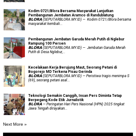
Kodim 0721/Blora Bersama Masyarakat Lanjutkan
Pembangunan Jembatan Aramco di Randublatung
𝗕𝗟𝗢𝗥𝗔 (SEPUTARBLORA.MY.ID) — Kodim 0721/Blora bersama
masyarakat kembali...
Pembangunan Jembatan Garuda Merah Putih di Nglebur
Rampung 100 Persen
𝗕𝗟𝗢𝗥𝗔 (SEPUTARBLORA.MY.ID) — Jembatan Garuda Merah
Putih di Desa Nglebur,...
Kecelakaan Kerja Berujung Maut, Seorang Petani di
Bogorejo MD Terkena Pisau Gerinda
𝗕𝗟𝗢𝗥𝗔 (SEPUTARBLORA.MY.ID) — Peristiwa tragis menimpa S
(69), seorang petani asal...
Teknologi Semakin Canggih, Insan Pers Diminta Tetap
Berpegang Kode Etik Jurnalistik
𝗕𝗟𝗢𝗥𝗔 — Peringatan Hari Pers Nasional (HPN) 2025 tingkat
Jawa Tengah dirayakan...
Next More »