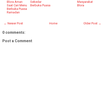
Blora Aman
Sekedar
Masyarakat
Saat Cari Menu
Berbuka Puasa
Blora
Berbuka Puasa
Ramadan
← Newer Post
Home
Older Post →
0 comments:
Post a Comment