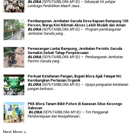
𝗕𝗟𝗢𝗥𝗔 (SEPUTARBLORA.MY.ID) — Sebanyak 66 pelajar
Lembaga Pendidikan Maarif Jawa...
Pembangunan Jembatan Garuda Desa Kapuan Rampung 100
Persen, Warga Kini Nikmati Akses Lebih Mudah dan Aman
𝗕𝗟𝗢𝗥𝗔 (SEPUTARBLORA.MY.ID) — Program pembangunan
Jembatan Garuda yang...
Pemasangan Lantai Rampung, Jembatan Perintis Garuda
Semakin Dekati Tahap Penyelesaian
𝗕𝗟𝗢𝗥𝗔 (SEPUTARBLORA.MY.ID) — Pembangunan Jembatan
Perintis Garuda yang...
​Perkuat Ketahanan Pangan, Bupati Blora Ajak Fatayat NU
Kembangkan Pertanian Organik
𝗕𝗟𝗢𝗥𝗔 (SEPUTARBLORA.MY.ID) — Upaya penguatan ketahanan
pangan berbasis...
PKK Blora Tanam Bibit Pohon di Kawasan Situs Kesongo
Gabusan
‎ 𝗕𝗟𝗢𝗥𝗔 (SEPUTARBLORA.MY.ID) — Tim Penggerak
Pemberdayaan dan Kesejahteraan...
Next More »