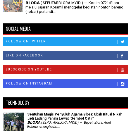
𝗕𝗟𝗢𝗥𝗔 ( SEPUTARBLORA.MY.ID ) — Kodim 0721/Blora
melalui jajaran Koramil menggelar kegiatan nonton bareng
(nobar) pertandi...
SOCIAL MEDIA
FOLLOW ON TWITTER
LIKE ON FACEBOOK
SUBSCRIBE ON YOUTUBE
FOLLOW ON INSTAGRAM
TECHNOLOGY
Sentuhan Magis Penyuluh Agama Blora: Ubah Ritual Nikah
Jadi Ladang Pahala Lewat 'Gembol Catin'
𝗕𝗟𝗢𝗥𝗔 (SEPUTARBLORA.MY.ID) — Bupati Blora, Arief
Rohman menghadiri...