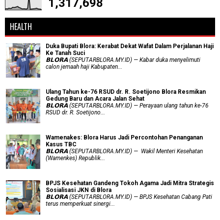
1,317,698
HEALTH
Duka Bupati Blora: Kerabat Dekat Wafat Dalam Perjalanan Haji
Ke Tanah Suci
𝗕𝗟𝗢𝗥𝗔 (SEPUTARBLORA.MY.ID) — Kabar duka menyelimuti
calon jemaah haji Kabupaten...
Ulang Tahun ke-76 RSUD dr. R. Soetijono Blora Resmikan
Gedung Baru dan Acara Jalan Sehat
𝗕𝗟𝗢𝗥𝗔 (SEPUTARBLORA.MY.ID) — Perayaan ulang tahun ke-76
RSUD dr. R. Soetijono...
Wamenakes: Blora Harus Jadi Percontohan Penanganan
Kasus TBC
𝗕𝗟𝗢𝗥𝗔 (SEPUTARBLORA.MY.ID) — Wakil Menteri Kesehatan
(Wamenkes) Republik...
BPJS Kesehatan Gandeng Tokoh Agama Jadi Mitra Strategis
Sosialisasi JKN di Blora
𝗕𝗟𝗢𝗥𝗔 (SEPUTARBLORA.MY.ID) — BPJS Kesehatan Cabang Pati
terus memperkuat sinergi...