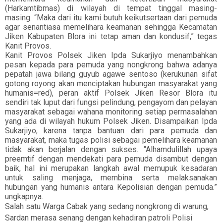
(Harkamtibmas) di wilayah di tempat tinggal masing-
masing. “Maka dari itu kami butuh keikutsertaan dari pemuda
agar senantiasa memelihara keamanan sehingga Kecamatan
Jiken Kabupaten Blora ini tetap aman dan kondusif,” tegas
Kanit Provos.
Kanit Provos Polsek Jiken Ipda Sukarjiyo menambahkan
pesan kepada para pemuda yang nongkrong bahwa adanya
pepatah jawa bilang guyub agawe sentoso (kerukunan sifat
gotong royong akan menciptakan hubungan masyarakat yang
humanis=red), peran aktif Polsek Jiken Resor Blora itu
sendiri tak luput dari fungsi pelindung, pengayom dan pelayan
masyarakat sebagai wahana monitoring setiap permasalahan
yang ada di wilayah hukum Polsek Jiken. Disampaikan Ipda
Sukarjiyo, karena tanpa bantuan dari para pemuda dan
masyarakat, maka tugas polisi sebagai pemelihara keamanan
tidak akan berjalan dengan sukses. “Alhamdulillah upaya
preemtif dengan mendekati para pemuda disambut dengan
baik, hal ini merupakan langkah awal memupuk kesadaran
untuk saling menjaga, membina serta melaksanakan
hubungan yang humanis antara Kepolisian dengan pemuda.”
ungkapnya.
Salah satu Warga Cabak yang sedang nongkrong di warung,
Sardan merasa senang dengan kehadiran patroli Polisi