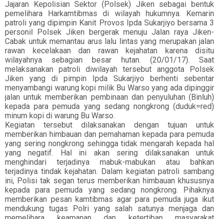
Jajaran Kepolisian Sektor (Polsek) Jiken sebagai bentuk
pemelihara Harkamtibmas di wilayah hukumnya. Kemarin
patroli yang dipimpin Kanit Provos Ipda Sukarjiyo bersama 3
personil Polsek Jiken bergerak menuju Jalan raya Jiken-
Cabak untuk memantau arus lalu lintas yang merupakan jalan
rawan kecelakaan dan rawan kejahatan karena disitu
wilayahnya sebagian besar hutan. (20/01/17). Saat
melaksanakan patroli diwilayah tersebut anggota Polsek
Jiken yang di pimpin Ipda Sukarjiyo berhenti sebentar
menyambangi warung kopi milik Bu Warso yang ada dipinggir
jalan untuk memberikan pembinaan dan penyuluhan (Binluh)
kepada para pemuda yang sedang nongkrong (duduk=red)
minum kopi di warung Bu Warso.
Kegiatan tersebut dilaksanakan dengan tujuan untuk
memberikan himbauan dan pemahaman kepada para pemuda
yang sering nongkrong sehingga tidak mengarah kepada hal
yang negatif. Hal ini akan sering dilaksanakan untuk
menghindari terjadinya mabuk-mabukan atau bahkan
terjadinya tindak kejahatan. Dalam kegiatan patroli sambang
ini, Polisi tak segan terus memberikan himbauan khususnya
kepada para pemuda yang sedang nongkrong. Pihaknya
memberikan pesan kamtibmas agar para pemuda juga ikut
mendukung tugas Polri yang salah satunya menjaga dan
memelihara keamanan dan ketertiban masyarakat