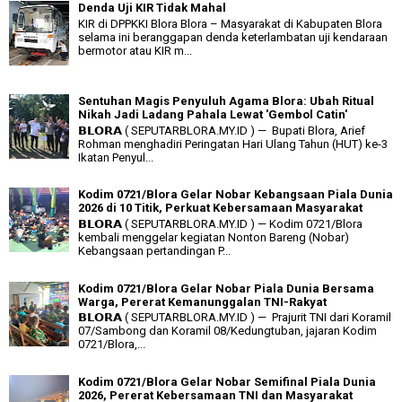
Denda Uji KIR Tidak Mahal
KIR di DPPKKI Blora Blora – Masyarakat di Kabupaten Blora
selama ini beranggapan denda keterlambatan uji kendaraan
bermotor atau KIR m...
Sentuhan Magis Penyuluh Agama Blora: Ubah Ritual
Nikah Jadi Ladang Pahala Lewat 'Gembol Catin'
𝗕𝗟𝗢𝗥𝗔 ( SEPUTARBLORA.MY.ID ) — Bupati Blora, Arief
Rohman menghadiri Peringatan Hari Ulang Tahun (HUT) ke-3
Ikatan Penyul...
Kodim 0721/Blora Gelar Nobar Kebangsaan Piala Dunia
2026 di 10 Titik, Perkuat Kebersamaan Masyarakat
𝗕𝗟𝗢𝗥𝗔 ( SEPUTARBLORA.MY.ID ) — Kodim 0721/Blora
kembali menggelar kegiatan Nonton Bareng (Nobar)
Kebangsaan pertandingan P...
Kodim 0721/Blora Gelar Nobar Piala Dunia Bersama
Warga, Pererat Kemanunggalan TNI-Rakyat
𝗕𝗟𝗢𝗥𝗔 ( SEPUTARBLORA.MY.ID ) — Prajurit TNI dari Koramil
07/Sambong dan Koramil 08/Kedungtuban, jajaran Kodim
0721/Blora,...
Kodim 0721/Blora Gelar Nobar Semifinal Piala Dunia
2026, Pererat Kebersamaan TNI dan Masyarakat