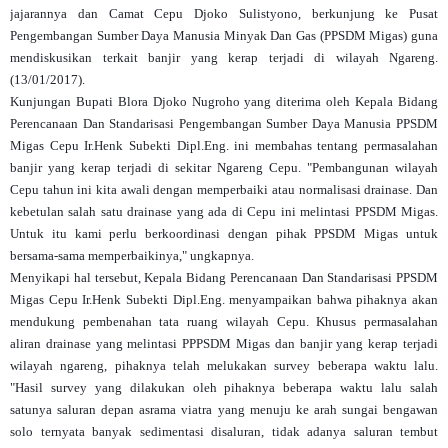
jajarannya dan Camat Cepu Djoko Sulistyono, berkunjung ke Pusat
Pengembangan Sumber Daya Manusia Minyak Dan Gas (PPSDM Migas) guna
mendiskusikan terkait banjir yang kerap terjadi di wilayah Ngareng.
(13/01/2017).
Kunjungan Bupati Blora Djoko Nugroho yang diterima oleh Kepala Bidang
Perenca
naan Dan Standarisasi Pengembangan Sumber Daya Manusia PPSDM
Migas Cepu Ir.Henk Subekti Dipl.Eng. ini membahas tentang permasalahan
banjir yang kerap terjadi di sekitar Ngareng Cepu. "Pembangunan wilayah
Cepu tahun ini kita awali dengan memperbaiki atau normalisasi drainase. Dan
kebetulan salah satu drainase yang ada di Cepu ini melintasi PPSDM Migas.
Untuk itu kami perlu berkoordinasi dengan pihak PPSDM Migas untuk
bersama-sama memperbaikinya," ungkapnya.
Menyikapi hal tersebut, Kepala Bidang Perencanaan Dan Standarisasi PPSDM
Migas Cepu Ir.Henk Subekti Dipl.Eng. menyampaikan bahwa pihaknya akan
mendukung pembenahan tata ruang wilayah Cepu. Khusus permasalahan
aliran drainase yang melintasi PPPSDM Migas dan banjir yang kerap terjadi
wilayah ngareng, pihaknya telah melukakan survey beberapa waktu lalu.
"Hasil survey yang dilakukan oleh pihaknya beberapa waktu lalu salah
satunya saluran depan asrama viatra yang menuju ke arah sungai bengawan
solo ternyata banyak sedimentasi disaluran, tidak adanya saluran tembut