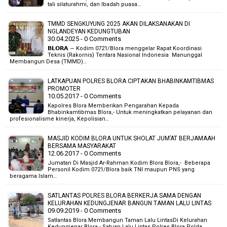
tali silaturahmi, dan Ibadah puasa…
TMMD SENGKUYUNG 2025 AKAN DILAKSANAKAN DI
NGLANDEYAN KEDUNGTUBAN
30.04.2025 - 0 Comments
𝗕𝗟𝗢𝗥𝗔 — Kodim 0721/Blora menggelar Rapat Koordinasi
Teknis (Rakornis) Tentara Nasional Indonesia Manunggal
Membangun Desa (TMMD)…
LATKAPUAN POLRES BLORA CIPTAKAN BHABINKAMTIBMAS
PROMOTER
10.05.2017 - 0 Comments
Kapolres Blora Memberikan Pengarahan Kepada
Bhabinkamtibmas Blora,- Untuk meningkatkan pelayanan dan
profesionalisme kinerja, Kepolisian…
MASJID KODIM BLORA UNTUK SHOLAT JUM’AT BERJAMAAH
BERSAMA MASYARAKAT
12.06.2017 - 0 Comments
Jumatan Di Masjid Ar-Rahman Kodim Blora Blora,- Beberapa
Personil Kodim 0721/Blora baik TNI maupun PNS yang
beragama Islam…
SATLANTAS POLRES BLORA BERKERJA SAMA DENGAN
KELURAHAN KEDUNGJENAR BANGUN TAMAN LALU LINTAS
09.09.2019 - 0 Comments
Satlantas Blora Membangun Taman Lalu LintasDi Kelurahan
Kedungjenar Blora,- Satuan Lalu Lintas Polres Blora Polda