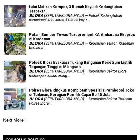
Lalai Matikan Kompor, 3 Rumah Kayu di Kedungtuban
Terbakar
𝗕𝗟𝗢𝗥𝗔 (SEPUTARBLORA.MY.ID) — Polsek Kedungtuban
menangani kebakaran 3 rumah kayu...
Petani Sumber Tewas Terserempet KA Ambarawa Ekspres
di Kradenan
𝗕𝗟𝗢𝗥𝗔 (SEPUTARBLORA.MY.ID) — Kepolisian sektor Kradenan
bersama...
Polsek Blora Evakuasi Tukang Bangunan Kesetrum Listrik
Tegangan Tinggi di Mlangsen
𝗕𝗟𝗢𝗥𝗔 (SEPUTARBLORA.MY.ID) — Kepolisian Sektor Blora
menangani kasus orang...
Polres Blora Ringkus Komplotan Spesialis Pembobol Toko
di Todanan, Kerugian Pemilik Capai Rp 45 Juta
𝗕𝗟𝗢𝗥𝗔 (SEPUTARBLORA.MY.ID) — Kepolisian Sektor Todanan,
Polres Blora ...
Next More »