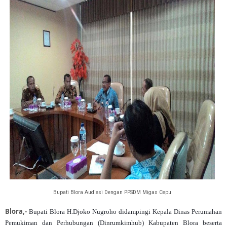
Bupati Blora Audiesi Dengan PPSDM Migas Cepu
Blora,-
Bupati Blora H.Djoko Nugroho didampingi Kepala Dinas Perumahan
Pemukiman dan Perhubungan (Dinrumkimhub) Kabupaten Blora beserta