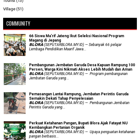
Tourist
(13)
Village
(51)
COMMUNITY
66 Siswa Ma’rif Jateng Ikut Seleksi Nasional Program
Magang di Jepang
𝗕𝗟𝗢𝗥𝗔 (SEPUTARBLORA.MY.ID) — Sebanyak 66 pelajar
Lembaga Pendidikan Maarif Jawa...
Pembangunan Jembatan Garuda Desa Kapuan Rampung 100
Persen, Warga Kini Nikmati Akses Lebih Mudah dan Aman
𝗕𝗟𝗢𝗥𝗔 (SEPUTARBLORA.MY.ID) — Program pembangunan
Jembatan Garuda yang...
Pemasangan Lantai Rampung, Jembatan Perintis Garuda
Semakin Dekati Tahap Penyelesaian
𝗕𝗟𝗢𝗥𝗔 (SEPUTARBLORA.MY.ID) — Pembangunan Jembatan
Perintis Garuda yang...
​Perkuat Ketahanan Pangan, Bupati Blora Ajak Fatayat NU
Kembangkan Pertanian Organik
𝗕𝗟𝗢𝗥𝗔 (SEPUTARBLORA.MY.ID) — Upaya penguatan ketahanan
pangan berbasis...