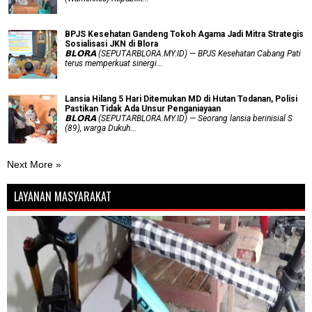
BPJS Kesehatan Gandeng Tokoh Agama Jadi Mitra Strategis
Sosialisasi JKN di Blora
𝗕𝗟𝗢𝗥𝗔 (SEPUTARBLORA.MY.ID) — BPJS Kesehatan Cabang Pati
terus memperkuat sinergi...
Lansia Hilang 5 Hari Ditemukan MD di Hutan Todanan, Polisi
Pastikan Tidak Ada Unsur Penganiayaan
𝗕𝗟𝗢𝗥𝗔 (SEPUTARBLORA.MY.ID) — Seorang lansia berinisial S
(89), warga Dukuh...
Next More »
LAYANAN MASYARAKAT