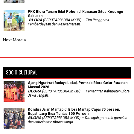
PKK Blora Tanam Bibit Pohon di Kawasan Situs Kesongo
Gabusan
‎ 𝗕𝗟𝗢𝗥𝗔 (SEPUTARBLORA.MY.ID) — Tim Penggerak
Pemberdayaan dan Kesejahteraan...
Next More »
SOCIO CULTURAL
Ajang Nguri-uri Budaya Lokal, Pemkab Blora Gelar Ruwatan
Massal 2026
𝗕𝗟𝗢𝗥𝗔 (SEPUTARBLORA.MY.ID) — Pemerintah Kabupaten Blora
Jawa Tengah...
Kondisi Jalan Mantap di Blora Mantap Capai 70 persen,
Bupati Janji Bisa Tuntas 100 Persen
𝗕𝗟𝗢𝗥𝗔 (SEPUTARBLORA.MY.ID) — Ditengah gemuruh gamelan
dan antusiasme ribuan warga...