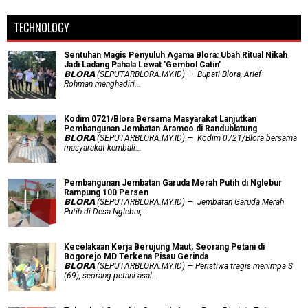
TECHNOLOGY
Sentuhan Magis Penyuluh Agama Blora: Ubah Ritual Nikah
Jadi Ladang Pahala Lewat 'Gembol Catin'
𝗕𝗟𝗢𝗥𝗔 (SEPUTARBLORA.MY.ID) — Bupati Blora, Arief
Rohman menghadiri...
Kodim 0721/Blora Bersama Masyarakat Lanjutkan
Pembangunan Jembatan Aramco di Randublatung
𝗕𝗟𝗢𝗥𝗔 (SEPUTARBLORA.MY.ID) — Kodim 0721/Blora bersama
masyarakat kembali...
Pembangunan Jembatan Garuda Merah Putih di Nglebur
Rampung 100 Persen
𝗕𝗟𝗢𝗥𝗔 (SEPUTARBLORA.MY.ID) — Jembatan Garuda Merah
Putih di Desa Nglebur,...
Kecelakaan Kerja Berujung Maut, Seorang Petani di
Bogorejo MD Terkena Pisau Gerinda
𝗕𝗟𝗢𝗥𝗔 (SEPUTARBLORA.MY.ID) — Peristiwa tragis menimpa S
(69), seorang petani asal...