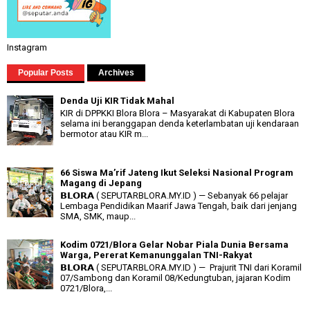
Instagram
Popular Posts
Archives
Denda Uji KIR Tidak Mahal
KIR di DPPKKI Blora Blora – Masyarakat di Kabupaten Blora
selama ini beranggapan denda keterlambatan uji kendaraan
bermotor atau KIR m...
66 Siswa Ma’rif Jateng Ikut Seleksi Nasional Program
Magang di Jepang
𝗕𝗟𝗢𝗥𝗔 ( SEPUTARBLORA.MY.ID ) — Sebanyak 66 pelajar
Lembaga Pendidikan Maarif Jawa Tengah, baik dari jenjang
SMA, SMK, maup...
Kodim 0721/Blora Gelar Nobar Piala Dunia Bersama
Warga, Pererat Kemanunggalan TNI-Rakyat
𝗕𝗟𝗢𝗥𝗔 ( SEPUTARBLORA.MY.ID ) — Prajurit TNI dari Koramil
07/Sambong dan Koramil 08/Kedungtuban, jajaran Kodim
0721/Blora,...