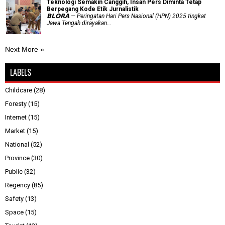
Teknologi Semakin Canggih, Insan Pers Diminta Tetap
Berpegang Kode Etik Jurnalistik
𝗕𝗟𝗢𝗥𝗔 — Peringatan Hari Pers Nasional (HPN) 2025 tingkat
Jawa Tengah dirayakan...
Next More »
LABELS
Childcare
(28)
Foresty
(15)
Internet
(15)
Market
(15)
National
(52)
Province
(30)
Public
(32)
Regency
(85)
Safety
(13)
Space
(15)