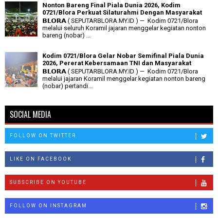
Nonton Bareng Final Piala Dunia 2026, Kodim
0721/Blora Perkuat Silaturahmi Dengan Masyarakat
𝗕𝗟𝗢𝗥𝗔 ( SEPUTARBLORA.MY.ID ) — Kodim 0721/Blora
melalui seluruh Koramil jajaran menggelar kegiatan nonton
bareng (nobar) ...
Kodim 0721/Blora Gelar Nobar Semifinal Piala Dunia
2026, Pererat Kebersamaan TNI dan Masyarakat
𝗕𝗟𝗢𝗥𝗔 ( SEPUTARBLORA.MY.ID ) — Kodim 0721/Blora
melalui jajaran Koramil menggelar kegiatan nonton bareng
(nobar) pertandi...
SOCIAL MEDIA
FOLLOW ON TWITTER
LIKE ON FACEBOOK
SUBSCRIBE ON YOUTUBE
FOLLOW ON INSTAGRAM