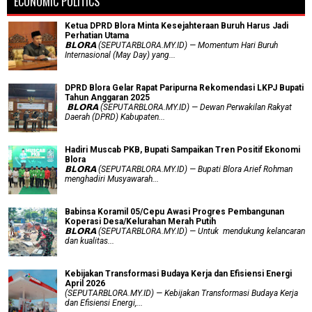
ECONOMIC POLITICS
Ketua DPRD Blora Minta Kesejahteraan Buruh Harus Jadi
Perhatian Utama
​𝗕𝗟𝗢𝗥𝗔 (SEPUTARBLORA.MY.ID) — Momentum Hari Buruh
Internasional (May Day) yang...
DPRD Blora Gelar Rapat Paripurna Rekomendasi LKPJ Bupati
Tahun Anggaran 2025
‎ 𝗕𝗟𝗢𝗥𝗔 (SEPUTARBLORA.MY.ID) — Dewan Perwakilan Rakyat
Daerah (DPRD) Kabupaten...
Hadiri Muscab PKB, Bupati Sampaikan Tren Positif Ekonomi
Blora
𝗕𝗟𝗢𝗥𝗔 (SEPUTARBLORA.MY.ID) — Bupati Blora Arief Rohman
menghadiri Musyawarah...
Babinsa Koramil 05/Cepu Awasi Progres Pembangunan
Koperasi Desa/Kelurahan Merah Putih
𝗕𝗟𝗢𝗥𝗔 (SEPUTARBLORA.MY.ID) — Untuk mendukung kelancaran
dan kualitas...
Kebijakan Transformasi Budaya Kerja dan Efisiensi Energi
April 2026
(SEPUTARBLORA.MY.ID) — Kebijakan Transformasi Budaya Kerja
dan Efisiensi Energi,...