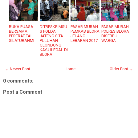
BUKA PUASA
DITRESKRIMSU
PASAR MURAH
PASAR MURAH
BERSAMA
S POLDA
PEMKAB BLORA
POLRES BLORA
PERERAT TALI
JATENG SITA
JELANG
DISERBU
SILATURAHMI
PULUHAN
LEBARAN 2017
WARGA
GLONDONG
KAYU ILEGAL DI
BLORA
← Newer Post
Home
Older Post →
0 comments:
Post a Comment