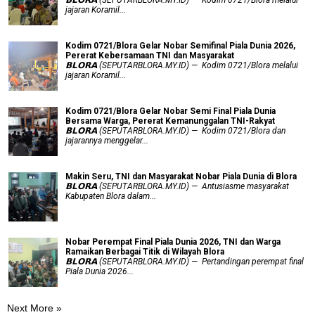
𝗕𝗟𝗢𝗥𝗔 (SEPUTARBLORA.MY.ID) — Kodim 0721/Blora melalui
jajaran Koramil...
Kodim 0721/Blora Gelar Nobar Semifinal Piala Dunia 2026,
Pererat Kebersamaan TNI dan Masyarakat
𝗕𝗟𝗢𝗥𝗔 (SEPUTARBLORA.MY.ID) — Kodim 0721/Blora melalui
jajaran Koramil...
Kodim 0721/Blora Gelar Nobar Semi Final Piala Dunia
Bersama Warga, Pererat Kemanunggalan TNI-Rakyat
𝗕𝗟𝗢𝗥𝗔 (SEPUTARBLORA.MY.ID) — Kodim 0721/Blora dan
jajarannya menggelar...
Makin Seru, TNI dan Masyarakat Nobar Piala Dunia di Blora
𝗕𝗟𝗢𝗥𝗔 (SEPUTARBLORA.MY.ID) — Antusiasme masyarakat
Kabupaten Blora dalam...
Nobar Perempat Final Piala Dunia 2026, TNI dan Warga
Ramaikan Berbagai Titik di Wilayah Blora
𝗕𝗟𝗢𝗥𝗔 (SEPUTARBLORA.MY.ID) — Pertandingan perempat final
Piala Dunia 2026...
Next More »