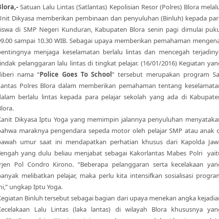
Blora,-
Satuan Lalu Lintas (Satlantas) Kepolisian Resor (Polres) Blora melal
Unit Dikyasa memberikan pembinaan dan penyuluhan (Binluh) kepada par
siswa di SMP Negeri Kunduran, Kabupaten Blora senin pagi dimulai puku
09.00 sampai 10.30 WIB. Sebagai upaya memberikan pemahaman mengena
pentingnya menjaga keselamatan berlalu lintas dan mencegah terjadiny
indak pelanggaran lalu lintas di tingkat pelajar. (16/01/2016) Kegiatan ya
diberi nama “
Police Goes To School
” tersebut merupakan program Sa
Lantas Polres Blora dalam memberikan pemahaman tentang keselamata
dalam berlalu lintas kepada para pelajar sekolah yang ada di Kabupate
lora.
Kanit Dikyasa Iptu Yoga yang memimpin jalannya penyuluhan menyataka
bahwa maraknya pengendara sepeda motor oleh pelajar SMP atau anak d
bawah umur saat ini mendapatkan perhatian khusus dari Kapolda Jaw
Tengah yang dulu beliau menjabat sebagai Kakorlantas Mabes Polri yait
Irjen Pol Condro Kirono. “Beberapa pelanggaran serta kecelakaan yan
banyak melibatkan pelajar, maka perlu kita intensifkan sosialisasi progra
ni,” ungkap Iptu Yoga.
Kegiatan Binluh tersebut sebagai bagian dari upaya menekan angka kejadia
Kecelakaan Lalu Lintas (laka lantas) di wilayah Blora khususnya yan