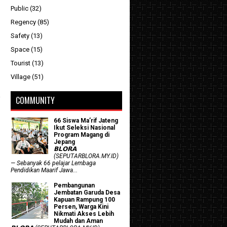
Public
(32)
Regency
(85)
Safety
(13)
Space
(15)
Tourist
(13)
Village
(51)
COMMUNITY
66 Siswa Ma’rif Jateng
Ikut Seleksi Nasional
Program Magang di
Jepang
𝗕𝗟𝗢𝗥𝗔
(SEPUTARBLORA.MY.ID)
— Sebanyak 66 pelajar Lembaga
Pendidikan Maarif Jawa...
Pembangunan
Jembatan Garuda Desa
Kapuan Rampung 100
Persen, Warga Kini
Nikmati Akses Lebih
Mudah dan Aman