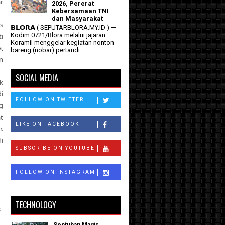
r
2026, Pererat
Kebersamaan TNI
dan Masyarakat
s
𝗕𝗟𝗢𝗥𝗔 ( SEPUTARBLORA.MY.ID ) —
Kodim 0721/Blora melalui jajaran
i
Koramil menggelar kegiatan nonton
,
bareng (nobar) pertandi...
n
SOCIAL MEDIA
k
i
FOLLOW ON TWITTER
g
t
LIKE ON FACEBOOK
.
i
SUBSCRIBE ON YOUTUBE
FOLLOW ON INSTAGRAM
TECHNOLOGY
s
Sentuhan Magis