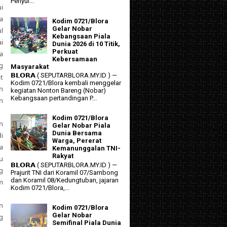
Penyul...
ui
a
Kodim 0721/Blora
Gelar Nobar
l
Kebangsaan Piala
i
Dunia 2026 di 10 Titik,
Perkuat
a
Kebersamaan
ng
Masyarakat
𝗕𝗟𝗢𝗥𝗔 ( SEPUTARBLORA.MY.ID ) —
t
Kodim 0721/Blora kembali menggelar
n
kegiatan Nonton Bareng (Nobar)
Kebangsaan pertandingan P...
n
Kodim 0721/Blora
n
Gelar Nobar Piala
Dunia Bersama
i
Warga, Pererat
a
Kemanunggalan TNI-
Rakyat
u
𝗕𝗟𝗢𝗥𝗔 ( SEPUTARBLORA.MY.ID ) —
g
Prajurit TNI dari Koramil 07/Sambong
dan Koramil 08/Kedungtuban, jajaran
m
Kodim 0721/Blora,...
n
Kodim 0721/Blora
Gelar Nobar
g
Semifinal Piala Dunia