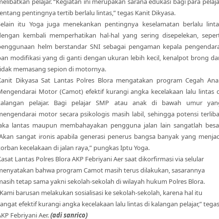
melibatkan pelajar. “Kegiatan ini merupakan sarana edukasi bagi para pelaja
entang pentingnya tertib berlalu lintas,” tegas Kanit Dikyasa.
Selain itu Yoga juga menekankan pentingnya keselamatan berlalu linta
dengan kembali memperhatikan hal-hal yang sering disepelekan, sepert
penggunaan helm berstandar SNI sebagai pengaman kepala pengendara
ban modifikasi yang di ganti dengan ukuran lebih kecil, kenalpot brong da
tidak memasang sepion di motornya.
Kanit Dikyasa Sat Lantas Polres Blora mengatakan program Cegah Ana
Mengendarai Motor (Camot) efektif kurangi angka kecelakaan lalu lintas d
kalangan pelajar. Bagi pelajar SMP atau anak di bawah umur yan
mengendarai motor secara psikologis masih labil, sehingga potensi terliba
laka lantas maupun membahayakan pengguna jalan lain sangatlah besar
“Akan sangat ironis apabila generasi penerus bangsa banyak yang menjad
orban kecelakaan di jalan raya,” pungkas Iptu Yoga.
asat Lantas Polres Blora AKP Febriyani Aer saat dikorfirmasi via selular
menyatakan bahwa program Camot masih terus dilakukan, sasarannya
masih tetap sama yakni sekolah-sekolah di wilayah hukum Polres Blora.
Kami barusan melakukan sosialisasi ke sekolah-sekolah, karena hal itu
angat efektif kurangi angka kecelakaan lalu lintas di kalangan pelajar,” tega
KP Febriyani Aer.
(adi sanrico)