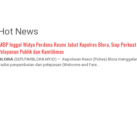
Hot News
AKBP Inggal Widya Perdana Resmi Jabat Kapolres Blora, Siap Perkuat
Pelayanan Publik dan Kamtibmas
𝗕𝗟𝗢𝗥𝗔 (SEPUTARBLORA.MY.ID) — Kepolisian Resor (Polres) Blora menggelar
tradisi penyambutan dan pelepasan (Welcome and Fare...