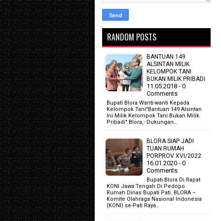
RANDOM POSTS
BANTUAN 149
ALSINTAN MILIK
KELOMPOK TANI
BUKAN MILIK PRIBADI
11.05.2018 - 0
Comments
Bupati Blora Wanti-wanti Kepada
Kelompok Tani"Bantuan 149 Alsintan
Ini Milik Kelompok Tani Bukan Milik
Pribadi" Blora,- Dukungan…
BLORA SIAP JADI
TUAN RUMAH
PORPROV XVI/2022
16.01.2020 - 0
Comments
Bupati Blora Di Rapat
KONI Jawa Tengah Di Pedopo
Rumah Dinas Bupati Pati. BLORA –
Komite Olahraga Nasional Indonesia
(KONI) se-Pati Raya…