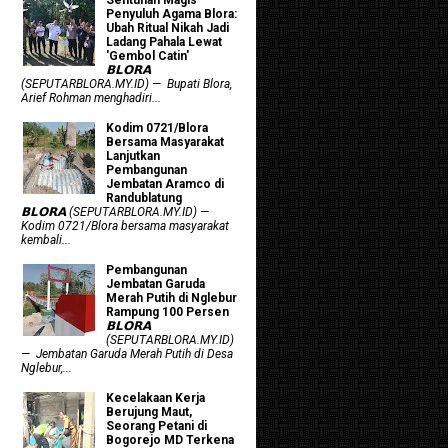
Penyuluh Agama Blora:
Ubah Ritual Nikah Jadi
Ladang Pahala Lewat
'Gembol Catin'
𝗕𝗟𝗢𝗥𝗔
(SEPUTARBLORA.MY.ID) — Bupati Blora,
Arief Rohman menghadiri...
Kodim 0721/Blora
Bersama Masyarakat
Lanjutkan
Pembangunan
Jembatan Aramco di
Randublatung
𝗕𝗟𝗢𝗥𝗔 (SEPUTARBLORA.MY.ID) —
Kodim 0721/Blora bersama masyarakat
kembali...
Pembangunan
Jembatan Garuda
Merah Putih di Nglebur
Rampung 100 Persen
𝗕𝗟𝗢𝗥𝗔
(SEPUTARBLORA.MY.ID)
— Jembatan Garuda Merah Putih di Desa
Nglebur,...
Kecelakaan Kerja
Berujung Maut,
Seorang Petani di
Bogorejo MD Terkena