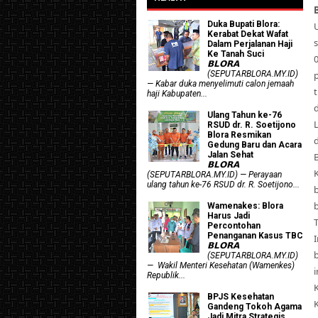
Duka Bupati Blora:
Kerabat Dekat Wafat
Dalam Perjalanan Haji
Ke Tanah Suci
𝗕𝗟𝗢𝗥𝗔
(SEPUTARBLORA.MY.ID)
— Kabar duka menyelimuti calon jemaah
t
haji Kabupaten...
Ulang Tahun ke-76
RSUD dr. R. Soetijono
Blora Resmikan
Gedung Baru dan Acara
Jalan Sehat
B
𝗕𝗟𝗢𝗥𝗔
(SEPUTARBLORA.MY.ID) — Perayaan
ulang tahun ke-76 RSUD dr. R. Soetijono...
Wamenakes: Blora
Harus Jadi
Percontohan
Penanganan Kasus TBC
𝗕𝗟𝗢𝗥𝗔
(SEPUTARBLORA.MY.ID)
— Wakil Menteri Kesehatan (Wamenkes)
i
Republik...
BPJS Kesehatan
Gandeng Tokoh Agama
Jadi Mitra Strategis