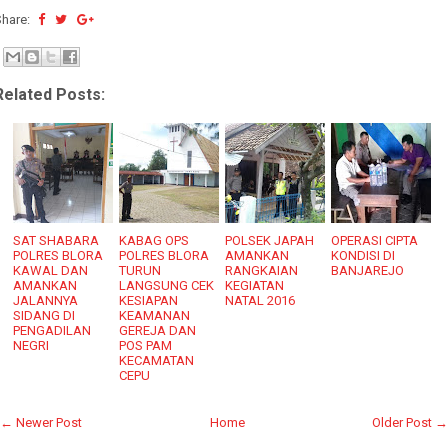
Share:
Related Posts:
SAT SHABARA
KABAG OPS
POLSEK JAPAH
OPERASI CIPTA
POLRES BLORA
POLRES BLORA
AMANKAN
KONDISI DI
KAWAL DAN
TURUN
RANGKAIAN
BANJAREJO
AMANKAN
LANGSUNG CEK
KEGIATAN
JALANNYA
KESIAPAN
NATAL 2016
SIDANG DI
KEAMANAN
PENGADILAN
GEREJA DAN
NEGRI
POS PAM
KECAMATAN
CEPU
← Newer Post
Home
Older Post →