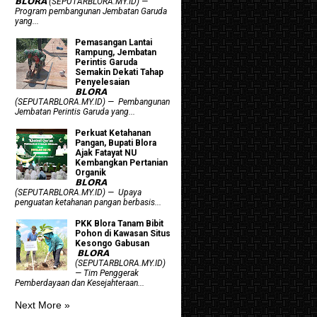
𝗕𝗟𝗢𝗥𝗔 (SEPUTARBLORA.MY.ID) —
Program pembangunan Jembatan Garuda
yang...
Pemasangan Lantai
Rampung, Jembatan
Perintis Garuda
Semakin Dekati Tahap
Penyelesaian
𝗕𝗟𝗢𝗥𝗔
(SEPUTARBLORA.MY.ID) — Pembangunan
Jembatan Perintis Garuda yang...
​Perkuat Ketahanan
Pangan, Bupati Blora
Ajak Fatayat NU
Kembangkan Pertanian
Organik
𝗕𝗟𝗢𝗥𝗔
(SEPUTARBLORA.MY.ID) — Upaya
penguatan ketahanan pangan berbasis...
PKK Blora Tanam Bibit
Pohon di Kawasan Situs
Kesongo Gabusan
‎ 𝗕𝗟𝗢𝗥𝗔
(SEPUTARBLORA.MY.ID)
— Tim Penggerak
Pemberdayaan dan Kesejahteraan...
Next More »