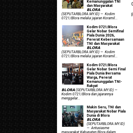
Kemanunggalan TNI
dan Masyarakat
𝗕𝗟𝗢𝗥𝗔
(SEPUTARBLORA.MY.ID) — Kodim
0721/Blora melalui jajaran Koramil...
Kodim 0721/Blora
Gelar Nobar Semifinal
Piala Dunia 2026,
Pererat Kebersamaan
TNI dan Masyarakat
𝗕𝗟𝗢𝗥𝗔
(SEPUTARBLORA.MY.ID) — Kodim
0721/Blora melalui jajaran Koramil...
Kodim 0721/Blora
Gelar Nobar Semi Final
Piala Dunia Bersama
Warga, Pererat
Kemanunggalan TNI-
Rakyat
𝗕𝗟𝗢𝗥𝗔 (SEPUTARBLORA.MY.ID) —
Kodim 0721/Blora dan jajarannya
menggelar...
Makin Seru, TNI dan
Masyarakat Nobar Piala
Dunia di Blora
𝗕𝗟𝗢𝗥𝗔
(SEPUTARBLORA.MY.ID)
— Antusiasme
masyarakat Kabupaten Blora dalam...