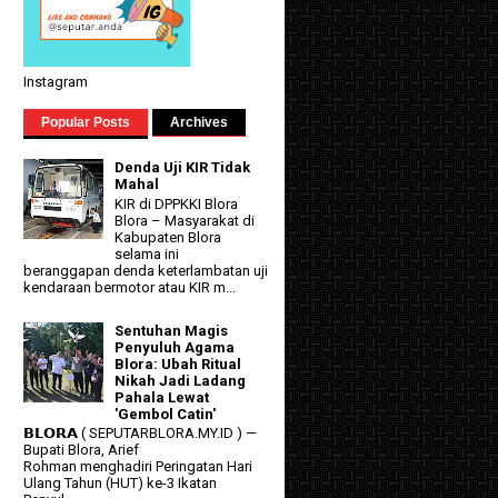
Instagram
Popular Posts
Archives
Denda Uji KIR Tidak
Mahal
KIR di DPPKKI Blora
Blora – Masyarakat di
Kabupaten Blora
selama ini
beranggapan denda keterlambatan uji
kendaraan bermotor atau KIR m...
Sentuhan Magis
Penyuluh Agama
Blora: Ubah Ritual
Nikah Jadi Ladang
Pahala Lewat
'Gembol Catin'
𝗕𝗟𝗢𝗥𝗔 ( SEPUTARBLORA.MY.ID ) —
Bupati Blora, Arief
Rohman menghadiri Peringatan Hari
Ulang Tahun (HUT) ke-3 Ikatan