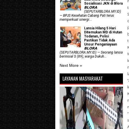
Sosialisasi JKN di Blora
t
𝗕𝗟𝗢𝗥𝗔
(SEPUTARBLORA.MY.ID)
— BPJS Kesehatan Cabang Pati terus
memperkuat sinergi...
Lansia Hilang 5 Hari
Ditemukan MD di Hutan
Todanan, Polisi
Pastikan Tidak Ada
Unsur Penganiayaan
𝗕𝗟𝗢𝗥𝗔
(SEPUTARBLORA.MY.ID) — Seorang lansia
berinisial S (89), warga Dukuh...
Next More »
LAYANAN MASYARAKAT
k
K
“
s
A