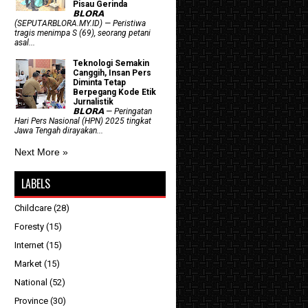
Pisau Gerinda
𝗕𝗟𝗢𝗥𝗔
(SEPUTARBLORA.MY.ID) — Peristiwa
tragis menimpa S (69), seorang petani
asal...
Teknologi Semakin
Canggih, Insan Pers
Diminta Tetap
Berpegang Kode Etik
Jurnalistik
𝗕𝗟𝗢𝗥𝗔 — Peringatan
Hari Pers Nasional (HPN) 2025 tingkat
Jawa Tengah dirayakan...
Next More »
LABELS
Childcare
(28)
Foresty
(15)
Internet
(15)
Market
(15)
National
(52)
Province
(30)