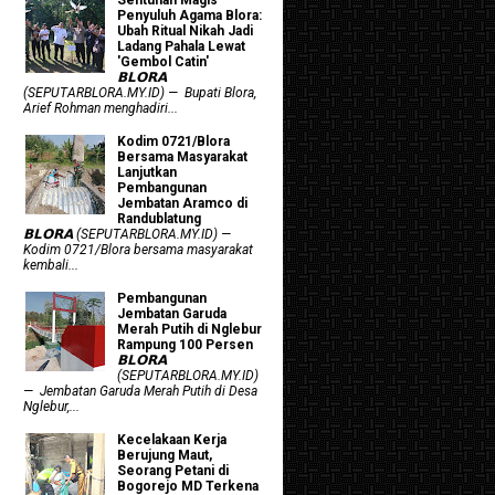
Penyuluh Agama Blora:
Ubah Ritual Nikah Jadi
Ladang Pahala Lewat
'Gembol Catin'
𝗕𝗟𝗢𝗥𝗔
(SEPUTARBLORA.MY.ID) — Bupati Blora,
Arief Rohman menghadiri...
Kodim 0721/Blora
Bersama Masyarakat
Lanjutkan
Pembangunan
Jembatan Aramco di
Randublatung
𝗕𝗟𝗢𝗥𝗔 (SEPUTARBLORA.MY.ID) —
Kodim 0721/Blora bersama masyarakat
kembali...
Pembangunan
Jembatan Garuda
Merah Putih di Nglebur
Rampung 100 Persen
𝗕𝗟𝗢𝗥𝗔
(SEPUTARBLORA.MY.ID)
— Jembatan Garuda Merah Putih di Desa
Nglebur,...
Kecelakaan Kerja
Berujung Maut,
Seorang Petani di
Bogorejo MD Terkena