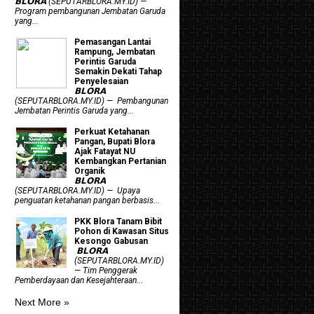
𝗕𝗟𝗢𝗥𝗔 (SEPUTARBLORA.MY.ID) —
Program pembangunan Jembatan Garuda
yang...
Pemasangan Lantai
Rampung, Jembatan
Perintis Garuda
Semakin Dekati Tahap
Penyelesaian
𝗕𝗟𝗢𝗥𝗔
(SEPUTARBLORA.MY.ID) — Pembangunan
Jembatan Perintis Garuda yang...
​Perkuat Ketahanan
Pangan, Bupati Blora
Ajak Fatayat NU
Kembangkan Pertanian
Organik
𝗕𝗟𝗢𝗥𝗔
(SEPUTARBLORA.MY.ID) — Upaya
penguatan ketahanan pangan berbasis...
PKK Blora Tanam Bibit
Pohon di Kawasan Situs
Kesongo Gabusan
‎ 𝗕𝗟𝗢𝗥𝗔
(SEPUTARBLORA.MY.ID)
— Tim Penggerak
Pemberdayaan dan Kesejahteraan...
Next More »