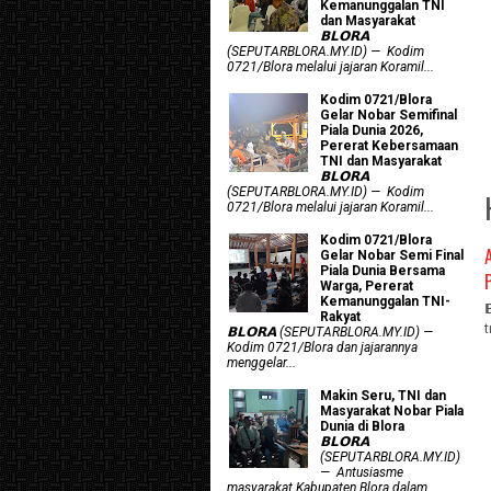
Kemanunggalan TNI
dan Masyarakat
𝗕𝗟𝗢𝗥𝗔
(SEPUTARBLORA.MY.ID) — Kodim
0721/Blora melalui jajaran Koramil...
Kodim 0721/Blora
Gelar Nobar Semifinal
Piala Dunia 2026,
Pererat Kebersamaan
TNI dan Masyarakat
𝗕𝗟𝗢𝗥𝗔
(SEPUTARBLORA.MY.ID) — Kodim
0721/Blora melalui jajaran Koramil...
Kodim 0721/Blora
Gelar Nobar Semi Final
Piala Dunia Bersama
Warga, Pererat
Kemanunggalan TNI-
Rakyat
𝗕𝗟𝗢𝗥𝗔 (SEPUTARBLORA.MY.ID) —
Kodim 0721/Blora dan jajarannya
menggelar...
Makin Seru, TNI dan
Masyarakat Nobar Piala
Dunia di Blora
𝗕𝗟𝗢𝗥𝗔
(SEPUTARBLORA.MY.ID)
— Antusiasme
masyarakat Kabupaten Blora dalam...