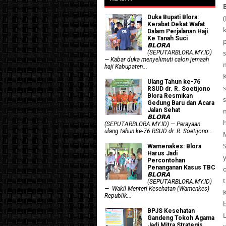
Duka Bupati Blora:
Kerabat Dekat Wafat
Dalam Perjalanan Haji
Ke Tanah Suci
𝗕𝗟𝗢𝗥𝗔
(SEPUTARBLORA.MY.ID)
— Kabar duka menyelimuti calon jemaah
haji Kabupaten...
Ulang Tahun ke-76
RSUD dr. R. Soetijono
Blora Resmikan
Gedung Baru dan Acara
Jalan Sehat
𝗕𝗟𝗢𝗥𝗔
(SEPUTARBLORA.MY.ID) — Perayaan
ulang tahun ke-76 RSUD dr. R. Soetijono...
Wamenakes: Blora
Harus Jadi
Percontohan
Penanganan Kasus TBC
𝗕𝗟𝗢𝗥𝗔
(SEPUTARBLORA.MY.ID)
— Wakil Menteri Kesehatan (Wamenkes)
Republik...
BPJS Kesehatan
Gandeng Tokoh Agama
Jadi Mitra Strategis