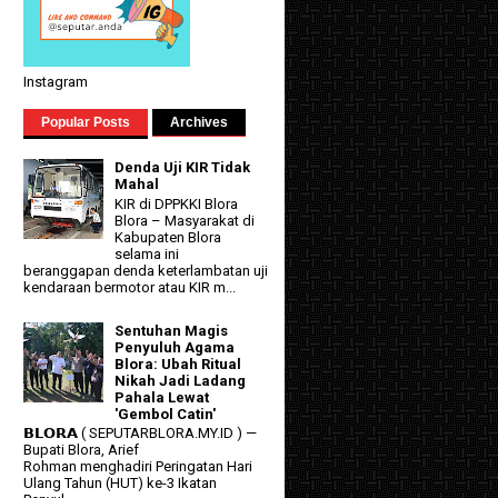
Instagram
Popular Posts
Archives
Denda Uji KIR Tidak
Mahal
KIR di DPPKKI Blora
Blora – Masyarakat di
Kabupaten Blora
selama ini
beranggapan denda keterlambatan uji
kendaraan bermotor atau KIR m...
Sentuhan Magis
Penyuluh Agama
Blora: Ubah Ritual
Nikah Jadi Ladang
Pahala Lewat
'Gembol Catin'
𝗕𝗟𝗢𝗥𝗔 ( SEPUTARBLORA.MY.ID ) —
Bupati Blora, Arief
Rohman menghadiri Peringatan Hari
Ulang Tahun (HUT) ke-3 Ikatan