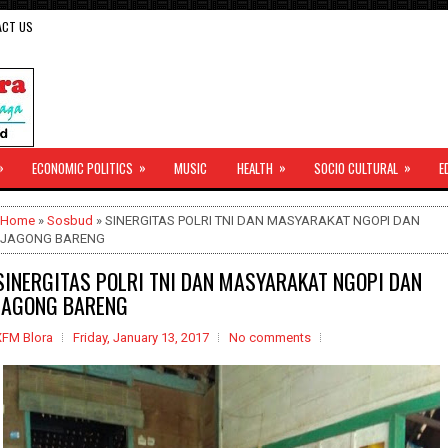
ACT US
»
»
»
»
ECONOMIC POLITICS
MUSIC
HEALTH
SOCIO CULTURAL
E
Home
»
Sosbud
» SINERGITAS POLRI TNI DAN MASYARAKAT NGOPI DAN
JAGONG BARENG
SINERGITAS POLRI TNI DAN MASYARAKAT NGOPI DAN
JAGONG BARENG
XFM Blora
Friday, January 13, 2017
No comments