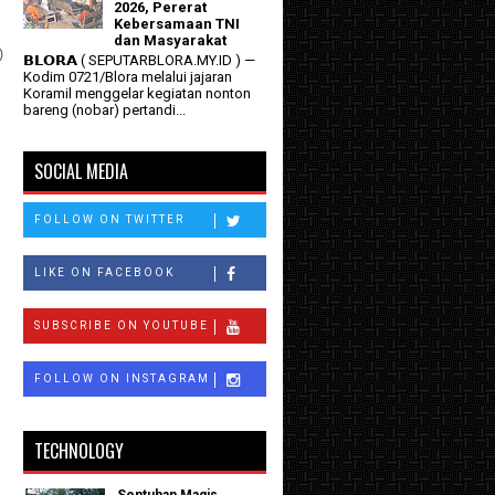
2026, Pererat
Kebersamaan TNI
dan Masyarakat
)
𝗕𝗟𝗢𝗥𝗔 ( SEPUTARBLORA.MY.ID ) —
Kodim 0721/Blora melalui jajaran
Koramil menggelar kegiatan nonton
bareng (nobar) pertandi...
SOCIAL MEDIA
FOLLOW ON TWITTER
LIKE ON FACEBOOK
SUBSCRIBE ON YOUTUBE
FOLLOW ON INSTAGRAM
TECHNOLOGY
Sentuhan Magis