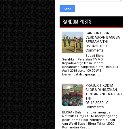
RANDOM POSTS
BANGUN DESA
CERDASKAN BANGSA
BERSAMA TNI
05.04.2018 - 0
Comments
Bupati Blora
Serahkan Peralatan TMMD
KepadaWarga Desa Bacem
Kecamatan Banjarejo Blora,- Rabu 04
April 2018 pukul 09.00 WIB
bertempat di Lapangan…
PRAJURIT KODIM
BLORA DIINGATKAN
TENTANG NETRALITAS
TNI
03.12.2020 - 0
Comments
BLORA - Dalam rangka menjaga
Netralitas Prajurit TNI menyongsong
pesta demokrasi Pemilihan Bupati
dan Wakil Bupati Blora Tahun 2020
Komandan Resot…