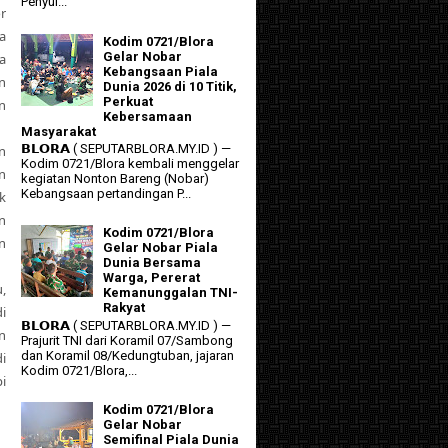
Penyul...
r
a
Kodim 0721/Blora
Gelar Nobar
a
Kebangsaan Piala
n
Dunia 2026 di 10 Titik,
Perkuat
n
Kebersamaan
Masyarakat
𝗕𝗟𝗢𝗥𝗔 ( SEPUTARBLORA.MY.ID ) —
n
Kodim 0721/Blora kembali menggelar
n
kegiatan Nonton Bareng (Nobar)
Kebangsaan pertandingan P...
k
n
Kodim 0721/Blora
n
Gelar Nobar Piala
Dunia Bersama
Warga, Pererat
,
Kemanunggalan TNI-
Rakyat
i
𝗕𝗟𝗢𝗥𝗔 ( SEPUTARBLORA.MY.ID ) —
n
Prajurit TNI dari Koramil 07/Sambong
dan Koramil 08/Kedungtuban, jajaran
i
Kodim 0721/Blora,...
i
Kodim 0721/Blora
Gelar Nobar
Semifinal Piala Dunia