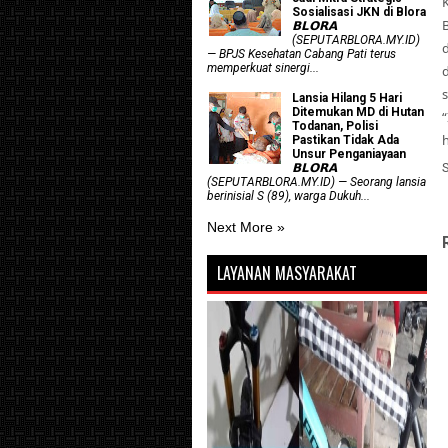
Sosialisasi JKN di Blora
𝗕𝗟𝗢𝗥𝗔
(SEPUTARBLORA.MY.ID)
— BPJS Kesehatan Cabang Pati terus
memperkuat sinergi...
Lansia Hilang 5 Hari
Ditemukan MD di Hutan
“
Todanan, Polisi
Pastikan Tidak Ada
Unsur Penganiayaan
𝗕𝗟𝗢𝗥𝗔
(SEPUTARBLORA.MY.ID) — Seorang lansia
berinisial S (89), warga Dukuh...
Next More »
LAYANAN MASYARAKAT