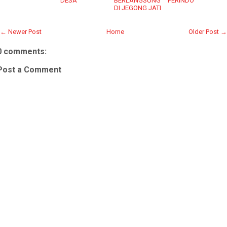
DESA
BERLANGSUNG
PERINDO
DI JEGONG JATI
← Newer Post
Home
Older Post →
0 comments:
Post a Comment