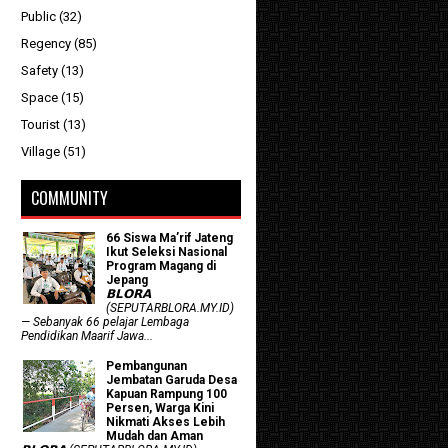
Public
(32)
Regency
(85)
Safety
(13)
Space
(15)
Tourist
(13)
Village
(51)
COMMUNITY
66 Siswa Ma’rif Jateng
Ikut Seleksi Nasional
Program Magang di
Jepang
𝗕𝗟𝗢𝗥𝗔
(SEPUTARBLORA.MY.ID)
— Sebanyak 66 pelajar Lembaga
Pendidikan Maarif Jawa...
Pembangunan
Jembatan Garuda Desa
Kapuan Rampung 100
Persen, Warga Kini
Nikmati Akses Lebih
Mudah dan Aman