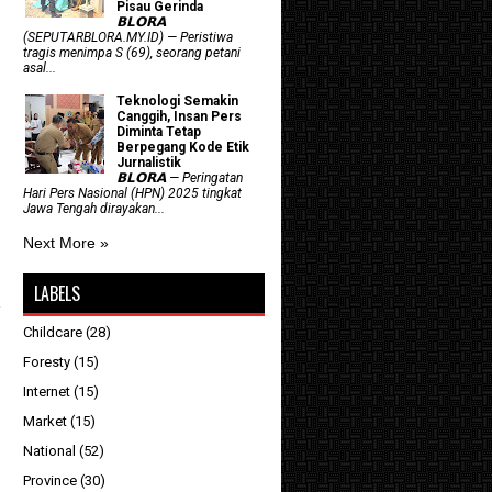
Pisau Gerinda
𝗕𝗟𝗢𝗥𝗔
(SEPUTARBLORA.MY.ID) — Peristiwa
tragis menimpa S (69), seorang petani
asal...
Teknologi Semakin
Canggih, Insan Pers
Diminta Tetap
Berpegang Kode Etik
Jurnalistik
𝗕𝗟𝗢𝗥𝗔 — Peringatan
Hari Pers Nasional (HPN) 2025 tingkat
Jawa Tengah dirayakan...
Next More »
LABELS
Childcare
(28)
Foresty
(15)
Internet
(15)
Market
(15)
National
(52)
Province
(30)