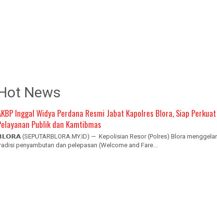
Hot News
AKBP Inggal Widya Perdana Resmi Jabat Kapolres Blora, Siap Perkuat
Pelayanan Publik dan Kamtibmas
𝗕𝗟𝗢𝗥𝗔 (SEPUTARBLORA.MY.ID) — Kepolisian Resor (Polres) Blora menggelar
tradisi penyambutan dan pelepasan (Welcome and Fare...