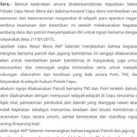
Blora,-
Bentuk keakraban antara bhabinkamtibmas Kepolisian Sekto
(Polsek) Cepu Resor Blora dan Babinsa Koramil Cepu demi memberikan ras
keamanan dan ketenteraman masyarakat di wilayah para aparatur negar
pembina keamanan dan ketertiban ini setelah melaksanakan kegiata
sambang desa dan patroli menyempatkan diri untuk ngopi bersama denga
masyarakat desa. (11/01/2017).
Kapolsek Cepu Resor Blora AKP Selamet menjelaskan bahwa kegiata
sinergitas bersama patroli dan jagong kamtibmas ini sengaja dilaksanaka
selain untuk memberikan pesan kamtibmas di masyarakat, juga untu
menurunkan dan mencegah angka kriminalitas serta untuk menjali
hubungan silaturahmi dan kordinasi yang baik antara Polri, TNI, da
Masyarakat di wilayah hukum Polsek Cepu.
Sebelum ngopi dilaksanakan Patroli bersama TNI dan Polri terlebih dahulu
yakni dilaksanakan dengan menyusuri wilayah-wilayah di Cepu terutama d
objek vital, pemukiman penduduk dan daerah yang dianggap rawan aka
tindak kejahatan sekaligus memantau keadaan dan situasi Kamtibmas d
Kecamatan Cepu secara umum, sambil beristirahat dan standbay ngop
bareng di warung kopi.
Lebih lanjut AKP Selamet menerangkan bahwa kegiatan Patroli dan jagong