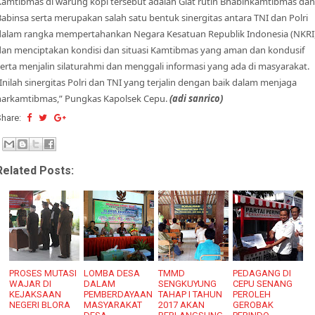
Kamtibmas di warung kopi tersebut adalah Giat rutin Bhabinkamtibmas dan
Babinsa serta merupakan salah satu bentuk sinergitas antara TNI dan Polri
dalam rangka mempertahankan Negara Kesatuan Republik Indonesia (NKRI
dan menciptakan kondisi dan situasi Kamtibmas yang aman dan kondusif
serta menjalin silaturahmi dan menggali informasi yang ada di masyarakat.
Inilah sinergitas Polri dan TNI yang terjalin dengan baik dalam menjaga
harkamtibmas,” Pungkas Kapolsek Cepu.
(adi sanrico)
Share:
Related Posts:
PROSES MUTASI
LOMBA DESA
TMMD
PEDAGANG DI
WAJAR DI
DALAM
SENGKUYUNG
CEPU SENANG
KEJAKSAAN
PEMBERDAYAAN
TAHAP I TAHUN
PEROLEH
NEGERI BLORA
MASYARAKAT
2017 AKAN
GEROBAK