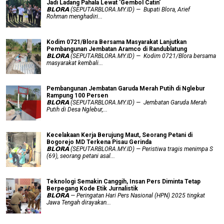
Jadi Ladang Pahala Lewat 'Gembol Catin'
𝗕𝗟𝗢𝗥𝗔 (SEPUTARBLORA.MY.ID) — Bupati Blora, Arief
Rohman menghadiri...
Kodim 0721/Blora Bersama Masyarakat Lanjutkan
Pembangunan Jembatan Aramco di Randublatung
𝗕𝗟𝗢𝗥𝗔 (SEPUTARBLORA.MY.ID) — Kodim 0721/Blora bersama
masyarakat kembali...
Pembangunan Jembatan Garuda Merah Putih di Nglebur
Rampung 100 Persen
𝗕𝗟𝗢𝗥𝗔 (SEPUTARBLORA.MY.ID) — Jembatan Garuda Merah
Putih di Desa Nglebur,...
Kecelakaan Kerja Berujung Maut, Seorang Petani di
Bogorejo MD Terkena Pisau Gerinda
𝗕𝗟𝗢𝗥𝗔 (SEPUTARBLORA.MY.ID) — Peristiwa tragis menimpa S
(69), seorang petani asal...
Teknologi Semakin Canggih, Insan Pers Diminta Tetap
Berpegang Kode Etik Jurnalistik
𝗕𝗟𝗢𝗥𝗔 — Peringatan Hari Pers Nasional (HPN) 2025 tingkat
Jawa Tengah dirayakan...