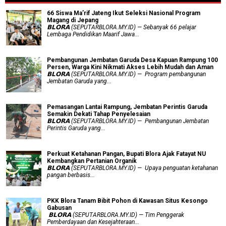
66 Siswa Ma’rif Jateng Ikut Seleksi Nasional Program
Magang di Jepang
𝗕𝗟𝗢𝗥𝗔 (SEPUTARBLORA.MY.ID) — Sebanyak 66 pelajar
Lembaga Pendidikan Maarif Jawa...
Pembangunan Jembatan Garuda Desa Kapuan Rampung 100
Persen, Warga Kini Nikmati Akses Lebih Mudah dan Aman
𝗕𝗟𝗢𝗥𝗔 (SEPUTARBLORA.MY.ID) — Program pembangunan
Jembatan Garuda yang...
Pemasangan Lantai Rampung, Jembatan Perintis Garuda
Semakin Dekati Tahap Penyelesaian
𝗕𝗟𝗢𝗥𝗔 (SEPUTARBLORA.MY.ID) — Pembangunan Jembatan
Perintis Garuda yang...
​Perkuat Ketahanan Pangan, Bupati Blora Ajak Fatayat NU
Kembangkan Pertanian Organik
𝗕𝗟𝗢𝗥𝗔 (SEPUTARBLORA.MY.ID) — Upaya penguatan ketahanan
pangan berbasis...
PKK Blora Tanam Bibit Pohon di Kawasan Situs Kesongo
Gabusan
‎ 𝗕𝗟𝗢𝗥𝗔 (SEPUTARBLORA.MY.ID) — Tim Penggerak
Pemberdayaan dan Kesejahteraan...