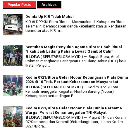
Popular Posts
Archives
Denda Uji KIR Tidak Mahal
KIR di DPPKKI Blora Blora – Masyarakat di Kabupaten Blora
selama ini beranggapan denda keterlambatan uji kendaraan
bermotor atau KIR m...
Sentuhan Magis Penyuluh Agama Blora: Ubah Ritual
Nikah Jadi Ladang Pahala Lewat 'Gembol Catin'
𝗕𝗟𝗢𝗥𝗔 ( SEPUTARBLORA.MY.ID ) — Bupati Blora, Arief
Rohman menghadiri Peringatan Hari Ulang Tahun (HUT) ke-3
Ikatan Penyul...
Kodim 0721/Blora Gelar Nobar Kebangsaan Piala Dunia
2026 di 10 Titik, Perkuat Kebersamaan Masyarakat
𝗕𝗟𝗢𝗥𝗔 ( SEPUTARBLORA.MY.ID ) — Kodim 0721/Blora
kembali menggelar kegiatan Nonton Bareng (Nobar)
Kebangsaan pertandingan P...
Kodim 0721/Blora Gelar Nobar Piala Dunia Bersama
Warga, Pererat Kemanunggalan TNI-Rakyat
𝗕𝗟𝗢𝗥𝗔 ( SEPUTARBLORA.MY.ID ) — Prajurit TNI dari Koramil
07/Sambong dan Koramil 08/Kedungtuban, jajaran Kodim
0721/Blora,...