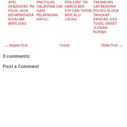
APEL
IPM TOLAK
PRAJURIT TNI
TIM MACAN
SINERGITAS TNI
VALENTINE DAY
HARUS BER-
SAT RESKRIM
POLRI JAGA
HARI
KTP DAN TERTIB
POLRES BLORA
KEHARMONISA
PELAPIASAN
BERLALU
TANGKAP
N DALAM
NAFSU
LINTAS
BANDAR JUDI
BERTUGAS
TOGEL OMSET
JUTAAN
RUPIAH
← Newer Post
Home
Older Post →
0 comments:
Post a Comment