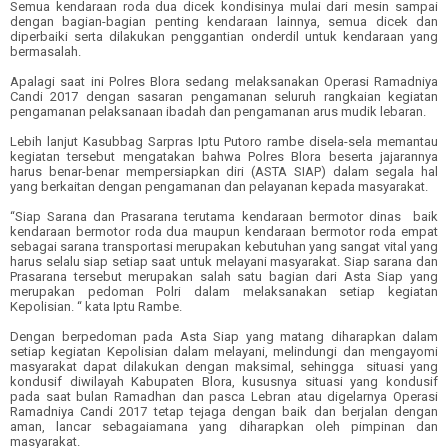
Semua kendaraan roda dua dicek kondisinya mulai dari mesin sampai
dengan bagian-bagian penting kendaraan lainnya, semua dicek dan
diperbaiki serta dilakukan penggantian onderdil untuk kendaraan yang
bermasalah.
Apalagi saat ini Polres Blora sedang melaksanakan Operasi Ramadniya
Candi 2017 dengan sasaran pengamanan seluruh rangkaian kegiatan
pengamanan pelaksanaan ibadah dan pengamanan arus mudik lebaran.
Lebih lanjut Kasubbag Sarpras Iptu Putoro rambe disela-sela memantau
kegiatan tersebut mengatakan bahwa Polres Blora beserta jajarannya
harus benar-benar mempersiapkan diri (ASTA SIAP) dalam segala hal
yang berkaitan dengan pengamanan dan pelayanan kepada masyarakat.
“Siap Sarana dan Prasarana terutama kendaraan bermotor dinas baik
kendaraan bermotor roda dua maupun kendaraan bermotor roda empat
sebagai sarana transportasi merupakan kebutuhan yang sangat vital yang
harus selalu siap setiap saat untuk melayani masyarakat. Siap sarana dan
Prasarana tersebut merupakan salah satu bagian dari Asta Siap yang
merupakan pedoman Polri dalam melaksanakan setiap kegiatan
Kepolisian. “ kata Iptu Rambe.
Dengan berpedoman pada Asta Siap yang matang diharapkan dalam
setiap kegiatan Kepolisian dalam melayani, melindungi dan mengayomi
masyarakat dapat dilakukan dengan maksimal, sehingga situasi yang
kondusif diwilayah Kabupaten Blora, kususnya situasi yang kondusif
pada saat bulan Ramadhan dan pasca Lebran atau digelarnya Operasi
Ramadniya Candi 2017 tetap tejaga dengan baik dan berjalan dengan
aman, lancar sebagaiamana yang diharapkan oleh pimpinan dan
masyarakat.