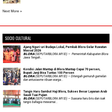
Next More »
SOCIO CULTURAL
Ajang Nguri-uri Budaya Lokal, Pemkab Blora Gelar Ruwatan
Massal 2026
𝗕𝗟𝗢𝗥𝗔 (SEPUTARBLORA.MY.ID) — Pemerintah Kabupaten Blora
Jawa Tengah...
Kondisi Jalan Mantap di Blora Mantap Capai 70 persen,
Bupati Janji Bisa Tuntas 100 Persen
𝗕𝗟𝗢𝗥𝗔 (SEPUTARBLORA.MY.ID) — Ditengah gemuruh gamelan
dan antusiasme ribuan warga...
Tangis Haru Sambut Haji Blora, Sukses Besar Layanan Arab
Saudi Tuai Pujian
𝗕𝗟𝗢𝗥𝗔 (SEPUTARBLORA.MY.ID) — Suasana haru biru dan isak
tangis bahagia mewarnai...