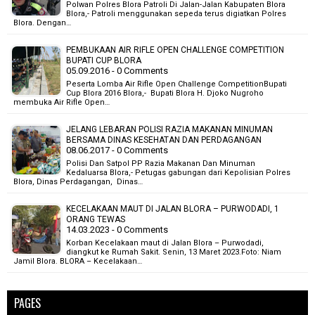
Polwan Polres Blora Patroli Di Jalan-Jalan Kabupaten Blora
Blora,- Patroli menggunakan sepeda terus digiatkan Polres
Blora. Dengan…
PEMBUKAAN AIR RIFLE OPEN CHALLENGE COMPETITION
BUPATI CUP BLORA
05.09.2016 - 0 Comments
Peserta Lomba Air Rifle Open Challenge CompetitionBupati
Cup Blora 2016 Blora,- Bupati Blora H. Djoko Nugroho
membuka Air Rifle Open…
JELANG LEBARAN POLISI RAZIA MAKANAN MINUMAN
BERSAMA DINAS KESEHATAN DAN PERDAGANGAN
08.06.2017 - 0 Comments
Polisi Dan Satpol PP Razia Makanan Dan Minuman
Kedaluarsa Blora,- Petugas gabungan dari Kepolisian Polres
Blora, Dinas Perdagangan, Dinas…
KECELAKAAN MAUT DI JALAN BLORA – PURWODADI, 1
ORANG TEWAS
14.03.2023 - 0 Comments
Korban Kecelakaan maut di Jalan Blora – Purwodadi,
diangkut ke Rumah Sakit. Senin, 13 Maret 2023.Foto: Niam
Jamil Blora. BLORA – Kecelakaan…
PAGES