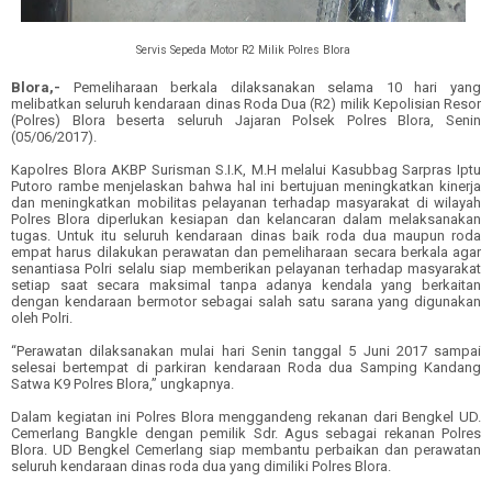
Servis Sepeda Motor R2 Milik Polres Blora
Blora,-
Pemeliharaan berkala dilaksanakan selama 10 hari yang
melibatkan seluruh kendaraan dinas Roda Dua (R2) milik Kepolisian Resor
(Polres) Blora beserta seluruh Jajaran Polsek Polres Blora, Senin
(05/06/2017).
Kapolres Blora AKBP Surisman S.I.K, M.H melalui Kasubbag Sarpras Iptu
Putoro rambe menjelaskan bahwa hal ini bertujuan meningkatkan kinerja
dan meningkatkan mobilitas pelayanan terhadap masyarakat di wilayah
Polres Blora diperlukan kesiapan dan kelancaran dalam melaksanakan
tugas. Untuk itu seluruh kendaraan dinas baik roda dua maupun roda
empat harus dilakukan perawatan dan pemeliharaan secara berkala agar
senantiasa Polri selalu siap memberikan pelayanan terhadap masyarakat
setiap saat secara maksimal tanpa adanya kendala yang berkaitan
dengan kendaraan bermotor sebagai salah satu sarana yang digunakan
oleh Polri.
“Perawatan dilaksanakan mulai hari Senin tanggal 5 Juni 2017 sampai
selesai bertempat di parkiran kendaraan Roda dua Samping Kandang
Satwa K9 Polres Blora,” ungkapnya.
Dalam kegiatan ini Polres Blora menggandeng rekanan dari Bengkel UD.
Cemerlang Bangkle dengan pemilik Sdr. Agus sebagai rekanan Polres
Blora. UD Bengkel Cemerlang siap membantu perbaikan dan perawatan
seluruh kendaraan dinas roda dua yang dimiliki Polres Blora.