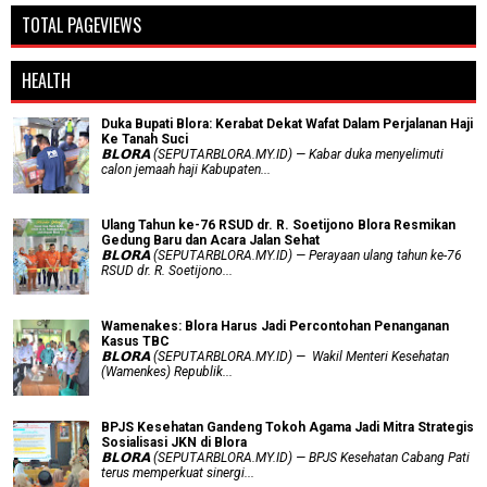
TOTAL PAGEVIEWS
HEALTH
Duka Bupati Blora: Kerabat Dekat Wafat Dalam Perjalanan Haji
Ke Tanah Suci
𝗕𝗟𝗢𝗥𝗔 (SEPUTARBLORA.MY.ID) — Kabar duka menyelimuti
calon jemaah haji Kabupaten...
Ulang Tahun ke-76 RSUD dr. R. Soetijono Blora Resmikan
Gedung Baru dan Acara Jalan Sehat
𝗕𝗟𝗢𝗥𝗔 (SEPUTARBLORA.MY.ID) — Perayaan ulang tahun ke-76
RSUD dr. R. Soetijono...
Wamenakes: Blora Harus Jadi Percontohan Penanganan
Kasus TBC
𝗕𝗟𝗢𝗥𝗔 (SEPUTARBLORA.MY.ID) — Wakil Menteri Kesehatan
(Wamenkes) Republik...
BPJS Kesehatan Gandeng Tokoh Agama Jadi Mitra Strategis
Sosialisasi JKN di Blora
𝗕𝗟𝗢𝗥𝗔 (SEPUTARBLORA.MY.ID) — BPJS Kesehatan Cabang Pati
terus memperkuat sinergi...