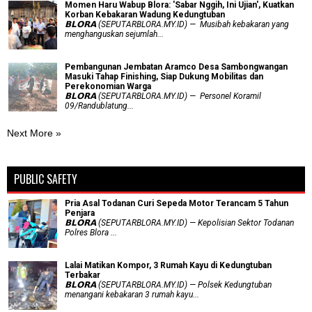
Momen Haru Wabup Blora: ​'Sabar Nggih, Ini Ujian', Kuatkan
Korban Kebakaran Wadung Kedungtuban
𝗕𝗟𝗢𝗥𝗔 (SEPUTARBLORA.MY.ID) — Musibah kebakaran yang
menghanguskan sejumlah...
Pembangunan Jembatan Aramco Desa Sambongwangan
Masuki Tahap Finishing, Siap Dukung Mobilitas dan
Perekonomian Warga
𝗕𝗟𝗢𝗥𝗔 (SEPUTARBLORA.MY.ID) — Personel Koramil
09/Randublatung...
Next More »
PUBLIC SAFETY
Pria Asal Todanan Curi Sepeda Motor Terancam 5 Tahun
Penjara
𝗕𝗟𝗢𝗥𝗔 (SEPUTARBLORA.MY.ID) — Kepolisian Sektor Todanan
Polres Blora ...
Lalai Matikan Kompor, 3 Rumah Kayu di Kedungtuban
Terbakar
𝗕𝗟𝗢𝗥𝗔 (SEPUTARBLORA.MY.ID) — Polsek Kedungtuban
menangani kebakaran 3 rumah kayu...