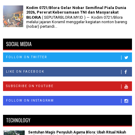
Kodim 0721/Blora Gelar Nobar Semifinal Piala Dunia
2026, Pererat Kebersamaan TNI dan Masyarakat
𝗕𝗟𝗢𝗥𝗔 ( SEPUTARBLORA.MY.ID ) — Kodim 0721/Blora
melalui jajaran Koramil menggelar kegiatan nonton bareng
(nobar) pertandi...
SOCIAL MEDIA
FOLLOW ON TWITTER
LIKE ON FACEBOOK
SUBSCRIBE ON YOUTUBE
FOLLOW ON INSTAGRAM
TECHNOLOGY
Sentuhan Magis Penyuluh Agama Blora: Ubah Ritual Nikah