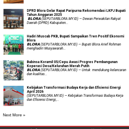
DPRD Blora Gelar Rapat Paripurna Rekomendasi LKPJ Bupati
Tahun Anggaran 2025
‎ 𝗕𝗟𝗢𝗥𝗔 (SEPUTARBLORA.MY.ID) — Dewan Perwakilan Rakyat
Daerah (DPRD) Kabupaten...
Hadiri Muscab PKB, Bupati Sampaikan Tren Positif Ekonomi
Blora
𝗕𝗟𝗢𝗥𝗔 (SEPUTARBLORA.MY.ID) — Bupati Blora Arief Rohman
menghadiri Musyawarah...
Babinsa Koramil 05/Cepu Awasi Progres Pembangunan
Koperasi Desa/Kelurahan Merah Putih
𝗕𝗟𝗢𝗥𝗔 (SEPUTARBLORA.MY.ID) — Untuk mendukung kelancaran
dan kualitas...
Kebijakan Transformasi Budaya Kerja dan Efisiensi Energi
April 2026
(SEPUTARBLORA.MY.ID) — Kebijakan Transformasi Budaya Kerja
dan Efisiensi Energi,...
Next More »