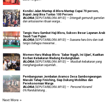
Kondisi Jalan Mantap di Blora Mantap Capai 70 persen,
Bupati Janji Bisa Tuntas 100 Persen
𝗕𝗟𝗢𝗥𝗔 (SEPUTARBLORA.MY.ID) — Ditengah gemuruh gamelan
dan antusiasme ribuan warga...
Tangis Haru Sambut Haji Blora, Sukses Besar Layanan Arab
Saudi Tuai Pujian
𝗕𝗟𝗢𝗥𝗔 (SEPUTARBLORA.MY.ID) — Suasana haru biru dan isak
tangis bahagia mewarnai...
Momen Haru Wabup Blora: ​'Sabar Nggih, Ini Ujian', Kuatkan
Korban Kebakaran Wadung Kedungtuban
𝗕𝗟𝗢𝗥𝗔 (SEPUTARBLORA.MY.ID) — Musibah kebakaran yang
menghanguskan sejumlah...
Pembangunan Jembatan Aramco Desa Sambongwangan
Masuki Tahap Finishing, Siap Dukung Mobilitas dan
Perekonomian Warga
𝗕𝗟𝗢𝗥𝗔 (SEPUTARBLORA.MY.ID) — Personel Koramil
09/Randublatung...
Next More »