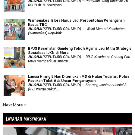
𝗕𝗟𝗢𝗥𝗔 (SEPUTARBLORA.MY.ID) — Perayaan ulang tahun ke-76
RSUD dr. R. Soetijono...
Wamenakes: Blora Harus Jadi Percontohan Penanganan
Kasus TBC
𝗕𝗟𝗢𝗥𝗔 (SEPUTARBLORA.MY.ID) — Wakil Menteri Kesehatan
(Wamenkes) Republik...
BPJS Kesehatan Gandeng Tokoh Agama Jadi Mitra Strategis
Sosialisasi JKN di Blora
𝗕𝗟𝗢𝗥𝗔 (SEPUTARBLORA.MY.ID) — BPJS Kesehatan Cabang Pati
terus memperkuat sinergi...
Lansia Hilang 5 Hari Ditemukan MD di Hutan Todanan, Polisi
Pastikan Tidak Ada Unsur Penganiayaan
𝗕𝗟𝗢𝗥𝗔 (SEPUTARBLORA.MY.ID) — Seorang lansia berinisial S
(89), warga Dukuh...
Next More »
LAYANAN MASYARAKAT