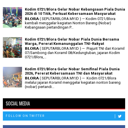
Kodim 0721/Blora Gelar Nobar Kebangsaan Piala Dunia
2026 di 10 Titik, Perkuat Kebersamaan Masyarakat
𝗕𝗟𝗢𝗥𝗔 ( SEPUTARBLORA.MY.ID ) — Kodim 0721/Blora
kembali menggelar kegiatan Nonton Bareng (Nobar)
Kebangsaan pertandingan P...
Kodim 0721/Blora Gelar Nobar Piala Dunia Bersama
Warga, Pererat Kemanunggalan TNI-Rakyat
𝗕𝗟𝗢𝗥𝗔 ( SEPUTARBLORA.MY.ID ) — Prajurit TNI dari Koramil
07/Sambong dan Koramil 08/Kedungtuban, jajaran Kodim
0721/Blora,...
Kodim 0721/Blora Gelar Nobar Semifinal Piala Dunia
2026, Pererat Kebersamaan TNI dan Masyarakat
𝗕𝗟𝗢𝗥𝗔 ( SEPUTARBLORA.MY.ID ) — Kodim 0721/Blora
melalui jajaran Koramil menggelar kegiatan nonton bareng
(nobar) pertandi...
SOCIAL MEDIA
FOLLOW ON TWITTER