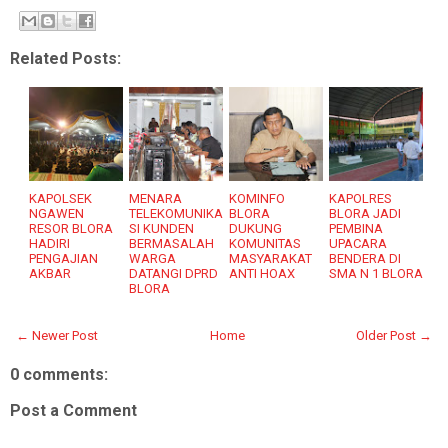
Related Posts:
KAPOLSEK
MENARA
KOMINFO
KAPOLRES
NGAWEN
TELEKOMUNIKA
BLORA
BLORA JADI
RESOR BLORA
SI KUNDEN
DUKUNG
PEMBINA
HADIRI
BERMASALAH
KOMUNITAS
UPACARA
PENGAJIAN
WARGA
MASYARAKAT
BENDERA DI
AKBAR
DATANGI DPRD
ANTI HOAX
SMA N 1 BLORA
BLORA
← Newer Post
Home
Older Post →
0 comments:
Post a Comment