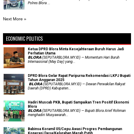
Polres Blora ...
Next More »
ECONOMIC POLITICS
Ketua DPRD Blora Minta Kesejahteraan Buruh Harus Jadi
Perhatian Utama
​𝗕𝗟𝗢𝗥𝗔 (SEPUTARBLORA.MY.ID) — Momentum Hari Buruh
Internasional (May Day) yang...
DPRD Blora Gelar Rapat Paripurna Rekomendasi LKPJ Bupati
Tahun Anggaran 2025
‎ 𝗕𝗟𝗢𝗥𝗔 (SEPUTARBLORA.MY.ID) — Dewan Perwakilan Rakyat
Daerah (DPRD) Kabupaten...
Hadiri Muscab PKB, Bupati Sampaikan Tren Positif Ekonomi
Blora
𝗕𝗟𝗢𝗥𝗔 (SEPUTARBLORA.MY.ID) — Bupati Blora Arief Rohman
menghadiri Musyawarah...
Babinsa Koramil 05/Cepu Awasi Progres Pembangunan
Koperasi Desa/Kelurahan Merah Putih