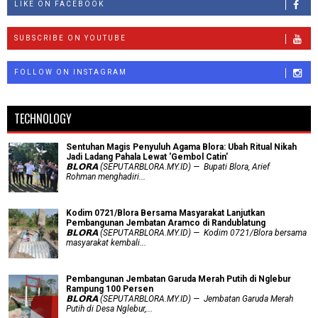
LIKE ON FACEBOOK
SUBSCRIBE ON YOUTUBE
FOLLOW ON INSTAGRAM
TECHNOLOGY
Sentuhan Magis Penyuluh Agama Blora: Ubah Ritual Nikah
Jadi Ladang Pahala Lewat 'Gembol Catin'
𝗕𝗟𝗢𝗥𝗔 (SEPUTARBLORA.MY.ID) — Bupati Blora, Arief
Rohman menghadiri...
Kodim 0721/Blora Bersama Masyarakat Lanjutkan
Pembangunan Jembatan Aramco di Randublatung
𝗕𝗟𝗢𝗥𝗔 (SEPUTARBLORA.MY.ID) — Kodim 0721/Blora bersama
masyarakat kembali...
Pembangunan Jembatan Garuda Merah Putih di Nglebur
Rampung 100 Persen
𝗕𝗟𝗢𝗥𝗔 (SEPUTARBLORA.MY.ID) — Jembatan Garuda Merah
Putih di Desa Nglebur,...