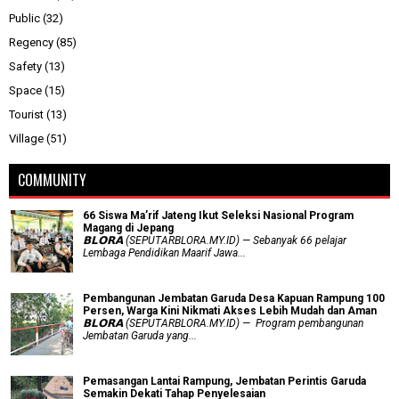
Public
(32)
Regency
(85)
Safety
(13)
Space
(15)
Tourist
(13)
Village
(51)
COMMUNITY
66 Siswa Ma’rif Jateng Ikut Seleksi Nasional Program
Magang di Jepang
𝗕𝗟𝗢𝗥𝗔 (SEPUTARBLORA.MY.ID) — Sebanyak 66 pelajar
Lembaga Pendidikan Maarif Jawa...
Pembangunan Jembatan Garuda Desa Kapuan Rampung 100
Persen, Warga Kini Nikmati Akses Lebih Mudah dan Aman
𝗕𝗟𝗢𝗥𝗔 (SEPUTARBLORA.MY.ID) — Program pembangunan
Jembatan Garuda yang...
Pemasangan Lantai Rampung, Jembatan Perintis Garuda
Semakin Dekati Tahap Penyelesaian