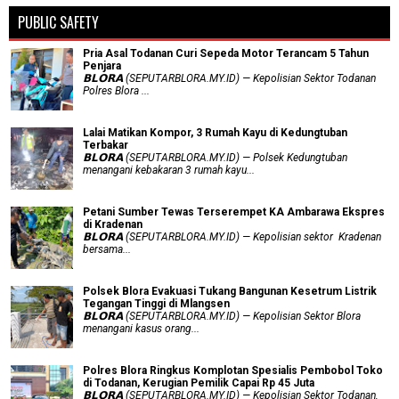
PUBLIC SAFETY
Pria Asal Todanan Curi Sepeda Motor Terancam 5 Tahun
Penjara
𝗕𝗟𝗢𝗥𝗔 (SEPUTARBLORA.MY.ID) — Kepolisian Sektor Todanan
Polres Blora ...
Lalai Matikan Kompor, 3 Rumah Kayu di Kedungtuban
Terbakar
𝗕𝗟𝗢𝗥𝗔 (SEPUTARBLORA.MY.ID) — Polsek Kedungtuban
menangani kebakaran 3 rumah kayu...
Petani Sumber Tewas Terserempet KA Ambarawa Ekspres
di Kradenan
𝗕𝗟𝗢𝗥𝗔 (SEPUTARBLORA.MY.ID) — Kepolisian sektor Kradenan
bersama...
Polsek Blora Evakuasi Tukang Bangunan Kesetrum Listrik
Tegangan Tinggi di Mlangsen
𝗕𝗟𝗢𝗥𝗔 (SEPUTARBLORA.MY.ID) — Kepolisian Sektor Blora
menangani kasus orang...
Polres Blora Ringkus Komplotan Spesialis Pembobol Toko
di Todanan, Kerugian Pemilik Capai Rp 45 Juta
𝗕𝗟𝗢𝗥𝗔 (SEPUTARBLORA.MY.ID) — Kepolisian Sektor Todanan,