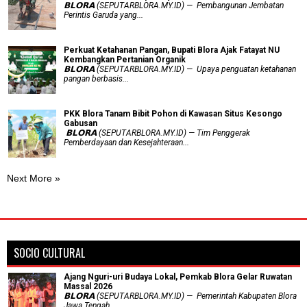
𝗕𝗟𝗢𝗥𝗔 (SEPUTARBLORA.MY.ID) — Pembangunan Jembatan
Perintis Garuda yang...
​Perkuat Ketahanan Pangan, Bupati Blora Ajak Fatayat NU
Kembangkan Pertanian Organik
𝗕𝗟𝗢𝗥𝗔 (SEPUTARBLORA.MY.ID) — Upaya penguatan ketahanan
pangan berbasis...
PKK Blora Tanam Bibit Pohon di Kawasan Situs Kesongo
Gabusan
‎ 𝗕𝗟𝗢𝗥𝗔 (SEPUTARBLORA.MY.ID) — Tim Penggerak
Pemberdayaan dan Kesejahteraan...
Next More »
SOCIO CULTURAL
Ajang Nguri-uri Budaya Lokal, Pemkab Blora Gelar Ruwatan
Massal 2026
𝗕𝗟𝗢𝗥𝗔 (SEPUTARBLORA.MY.ID) — Pemerintah Kabupaten Blora
Jawa Tengah...