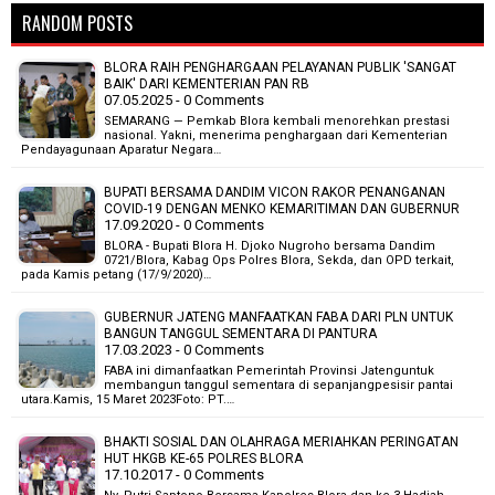
RANDOM POSTS
BLORA RAIH PENGHARGAAN PELAYANAN PUBLIK 'SANGAT
BAIK' DARI KEMENTERIAN PAN RB
07.05.2025 - 0 Comments
SEMARANG — Pemkab Blora kembali menorehkan prestasi
nasional. Yakni, menerima penghargaan dari Kementerian
Pendayagunaan Aparatur Negara…
BUPATI BERSAMA DANDIM VICON RAKOR PENANGANAN
COVID-19 DENGAN MENKO KEMARITIMAN DAN GUBERNUR
17.09.2020 - 0 Comments
BLORA - Bupati Blora H. Djoko Nugroho bersama Dandim
0721/Blora, Kabag Ops Polres Blora, Sekda, dan OPD terkait,
pada Kamis petang (17/9/2020)…
GUBERNUR JATENG MANFAATKAN FABA DARI PLN UNTUK
BANGUN TANGGUL SEMENTARA DI PANTURA
17.03.2023 - 0 Comments
FABA ini dimanfaatkan Pemerintah Provinsi Jatenguntuk
membangun tanggul sementara di sepanjangpesisir pantai
utara.Kamis, 15 Maret 2023Foto: PT.…
BHAKTI SOSIAL DAN OLAHRAGA MERIAHKAN PERINGATAN
HUT HKGB KE-65 POLRES BLORA
17.10.2017 - 0 Comments