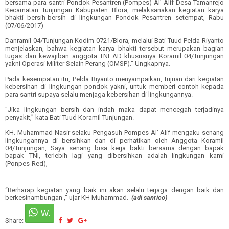
bersama para santri Pondok Pesantren (Pompes) Al’ Alif Desa Tamanrejo
Kecamatan Tunjungan Kabupaten Blora, melaksanakan kegiatan karya
bhakti bersih-bersih di lingkungan Pondok Pesantren setempat, Rabu
(07/06/2017)
Danramil 04/Tunjungan Kodim 0721/Blora, melalui Bati Tuud Pelda Riyanto
menjelaskan, bahwa kegiatan karya bhakti tersebut merupakan bagian
tugas dan kewajiban anggota TNI AD khususnya Koramil 04/Tunjungan
yakni Operasi Militer Selain Perang (OMSP)." Ungkapnya.
Pada kesempatan itu, Pelda Riyanto menyampaikan, tujuan dari kegiatan
kebersihan di lingkungan pondok yakni, untuk memberi contoh kepada
para santri supaya selalu menjaga kebersihan di lingkungannya.
"Jika lingkungan bersih dan indah maka dapat mencegah terjadinya
penyakit,” kata Bati Tuud Koramil Tunjungan.
KH. Muhammad Nasir selaku Pengasuh Pompes Al’ Alif mengaku senang
lingkungannya di bersihkan dan di perhatikan oleh Anggota Koramil
04/Tunjungan, Saya senang bisa kerja bakti bersama dengan bapak
bapak TNI, terlebih lagi yang dibersihkan adalah lingkungan kami
(Ponpes-Red),
“Berharap kegiatan yang baik ini akan selalu terjaga dengan baik dan
berkesinambungan ," ujar KH Muhammad.
(adi sanrico)
Share: