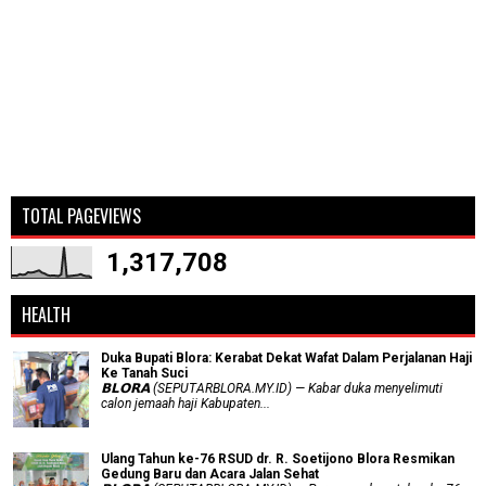
TOTAL PAGEVIEWS
1,317,708
HEALTH
Duka Bupati Blora: Kerabat Dekat Wafat Dalam Perjalanan Haji
Ke Tanah Suci
𝗕𝗟𝗢𝗥𝗔 (SEPUTARBLORA.MY.ID) — Kabar duka menyelimuti
calon jemaah haji Kabupaten...
Ulang Tahun ke-76 RSUD dr. R. Soetijono Blora Resmikan
Gedung Baru dan Acara Jalan Sehat