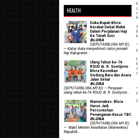
d
HEALTH
Duka Bupati Blora:
Kerabat Dekat Wafat
Dalam Perjalanan Haji
Ke Tanah Suci
𝗕𝗟𝗢𝗥𝗔
(SEPUTARBLORA.MY.ID)
“
— Kabar duka menyelimuti calon jemaah
p
haji Kabupaten...
Ulang Tahun ke-76
RSUD dr. R. Soetijono
d
Blora Resmikan
Gedung Baru dan Acara
Jalan Sehat
𝗕𝗟𝗢𝗥𝗔
(SEPUTARBLORA.MY.ID) — Perayaan
ulang tahun ke-76 RSUD dr. R. Soetijono...
P
Wamenakes: Blora
Harus Jadi
Percontohan
Penanganan Kasus TBC
𝗕𝗟𝗢𝗥𝗔
(SEPUTARBLORA.MY.ID)
— Wakil Menteri Kesehatan (Wamenkes)
Republik...