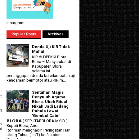
Instagram
Popular Posts
Archives
Denda Uji KIR Tidak
Mahal
KIR di DPPKKI Blora
Blora – Masyarakat di
Kabupaten Blora
selama ini
beranggapan denda keterlambatan uji
kendaraan bermotor atau KIR m...
r
Sentuhan Magis
t
Penyuluh Agama
Blora: Ubah Ritual
Nikah Jadi Ladang
g
Pahala Lewat
'Gembol Catin'
𝗕𝗟𝗢𝗥𝗔 ( SEPUTARBLORA.MY.ID ) —
h
Bupati Blora, Arief
i
Rohman menghadiri Peringatan Hari
Ulang Tahun (HUT) ke-3 Ikatan