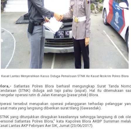
Kasat Lantas Menyerahkan Kasus Diduga Pemalsuan STNK Ke Kasat Reskrim Polres Blora
Blora,-
Satlantas Polres Blora berhasil mengungkap Surat Tanda Nomo
Kendaraan (STNK) diduga asli tapi palsu (aspal). Hal itu ditemukaan saa
engelar operasi rutin di Jalan Kenanga (pasar pitek) Blora.
Operasi tersebut merupakan operasi pelanggaran terhadap pelanggar yan
asat mata yang langsung diberikan surat tilang (Gawasdak).
“STNK yang ditunjukkan diragukan keasliannya sehingga langsung di cek ole
personel Satlantas Polres Blora,” kata Kapolres Blora AKBP Surisman melalu
asat Lantas AKP Febriyani Aer SIK, Jumat (23/06/2017).