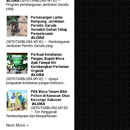
𝗕𝗟𝗢𝗥𝗔 (SEPUTARBLORA.MY.ID) —
Program pembangunan Jembatan Garuda
yang...
Pemasangan Lantai
Rampung, Jembatan
Perintis Garuda
Semakin Dekati Tahap
Penyelesaian
𝗕𝗟𝗢𝗥𝗔
(SEPUTARBLORA.MY.ID) — Pembangunan
Jembatan Perintis Garuda yang...
​Perkuat Ketahanan
Pangan, Bupati Blora
Ajak Fatayat NU
Kembangkan Pertanian
Organik
𝗕𝗟𝗢𝗥𝗔
(SEPUTARBLORA.MY.ID) — Upaya
penguatan ketahanan pangan berbasis...
PKK Blora Tanam Bibit
Pohon di Kawasan Situs
Kesongo Gabusan
‎ 𝗕𝗟𝗢𝗥𝗔
(SEPUTARBLORA.MY.ID)
— Tim Penggerak
Pemberdayaan dan Kesejahteraan...
Next More »