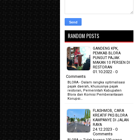
RANDOM POSTS
GANDENG KPK,
PEMKAB BLORA
PUNGUT PAJAK
MAKAN 10 PERSEN DI
RESTORAN
01.10.2022 - 0
Comments
BLORA - Dalam rangka optimalisasi
pajak daerah, khususnya pajak
restoran, Pemerintah Kabupaten
Blora dan Komisi Pemberantasan
Korupsi…
FLASHMOB, CARA
KREATIF PKS BLORA
KAMPANYE DI JALAN
RAYA
24.12.2023 - 0
Comments
BLORA — Tidak kurang 100 orang