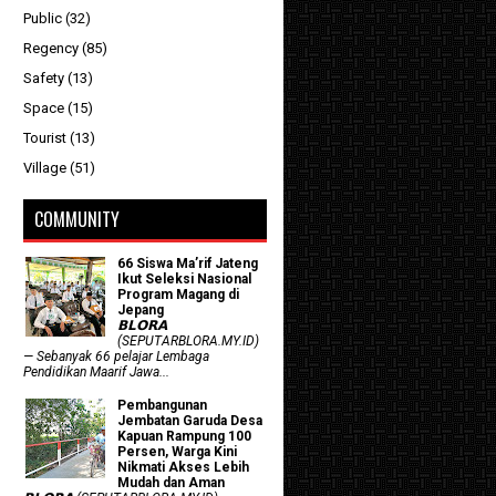
Public
(32)
Regency
(85)
Safety
(13)
Space
(15)
Tourist
(13)
Village
(51)
COMMUNITY
66 Siswa Ma’rif Jateng
Ikut Seleksi Nasional
Program Magang di
Jepang
𝗕𝗟𝗢𝗥𝗔
(SEPUTARBLORA.MY.ID)
— Sebanyak 66 pelajar Lembaga
Pendidikan Maarif Jawa...
Pembangunan
Jembatan Garuda Desa
Kapuan Rampung 100
Persen, Warga Kini
Nikmati Akses Lebih
Mudah dan Aman