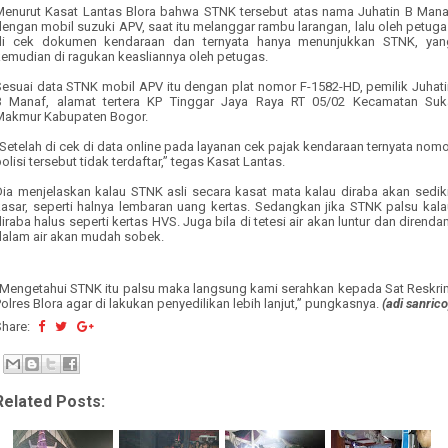
Menurut Kasat Lantas Blora bahwa STNK tersebut atas nama Juhatin B Mana
engan mobil suzuki APV, saat itu melanggar rambu larangan, lalu oleh petug
di cek dokumen kendaraan dan ternyata hanya menunjukkan STNK, yan
kemudian di ragukan keasliannya oleh petugas.
Sesuai data STNK mobil APV itu dengan plat nomor F-1582-HD, pemilik Juhati
B Manaf, alamat tertera KP Tinggar Jaya Raya RT 05/02 Kecamatan Suk
Makmur Kabupaten Bogor.
Setelah di cek di data online pada layanan cek pajak kendaraan ternyata nom
olisi tersebut tidak terdaftar,” tegas Kasat Lantas.
Dia menjelaskan kalau STNK asli secara kasat mata kalau diraba akan sediki
kasar, seperti halnya lembaran uang kertas. Sedangkan jika STNK palsu kala
iraba halus seperti kertas HVS. Juga bila di tetesi air akan luntur dan dirend
dalam air akan mudah sobek.
“Mengetahui STNK itu palsu maka langsung kami serahkan kepada Sat Reskri
olres Blora agar di lakukan penyedilikan lebih lanjut,” pungkasnya.
(adi sanrico
Share:
Related Posts: