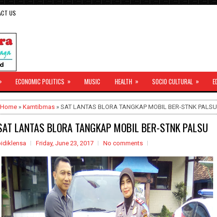
ACT US
»
»
»
»
ECONOMIC POLITICS
MUSIC
HEALTH
SOCIO CULTURAL
E
Home
»
Kamtibmas
» SAT LANTAS BLORA TANGKAP MOBIL BER-STNK PALSU
SAT LANTAS BLORA TANGKAP MOBIL BER-STNK PALSU
idiklensa
Friday, June 23, 2017
No comments