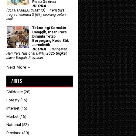
Pisau Gerinda
𝗕𝗟𝗢𝗥𝗔
(SEPUTARBLORA.MY.ID) — Peristiwa
tragis menimpa S (69), seorang petani
asal...
Teknologi Semakin
Canggih, Insan Pers
Diminta Tetap
Berpegang Kode Etik
Jurnalistik
𝗕𝗟𝗢𝗥𝗔 — Peringatan
Hari Pers Nasional (HPN) 2025 tingkat
Jawa Tengah dirayakan...
Next More »
LABELS
Childcare
(28)
Foresty
(15)
Internet
(15)
Market
(15)
National
(52)
Province
(30)