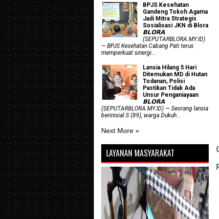
BPJS Kesehatan
Gandeng Tokoh Agama
Jadi Mitra Strategis
Sosialisasi JKN di Blora
𝗕𝗟𝗢𝗥𝗔
(SEPUTARBLORA.MY.ID)
— BPJS Kesehatan Cabang Pati terus
memperkuat sinergi...
Lansia Hilang 5 Hari
Ditemukan MD di Hutan
Todanan, Polisi
Pastikan Tidak Ada
Unsur Penganiayaan
𝗕𝗟𝗢𝗥𝗔
(SEPUTARBLORA.MY.ID) — Seorang lansia
berinisial S (89), warga Dukuh...
Next More »
LAYANAN MASYARAKAT