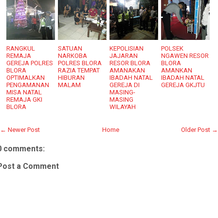
RANGKUL
SATUAN
KEPOLISIAN
POLSEK
REMAJA
NARKOBA
JAJARAN
NGAWEN RESOR
GEREJA POLRES
POLRES BLORA
RESOR BLORA
BLORA
BLORA
RAZIA TEMPAT
AMANAKAN
AMANKAN
OPTIMALKAN
HIBURAN
IBADAH NATAL
IBADAH NATAL
PENGAMANAN
MALAM
GEREJA DI
GEREJA GKJTU
MISA NATAL
MASING-
REMAJA GKI
MASING
BLORA
WILAYAH
← Newer Post
Home
Older Post →
0 comments:
Post a Comment