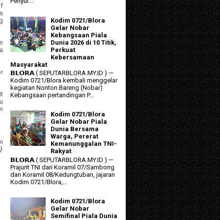
Penyul...
f
as
g
Kodim 0721/Blora
Gelar Nobar
Kebangsaan Piala
n
Dunia 2026 di 10 Titik,
a
Perkuat
Kebersamaan
Masyarakat
or
𝗕𝗟𝗢𝗥𝗔 ( SEPUTARBLORA.MY.ID ) —
Kodim 0721/Blora kembali menggelar
kegiatan Nonton Bareng (Nobar)
t
Kebangsaan pertandingan P...
u
am
Kodim 0721/Blora
Gelar Nobar Piala
Dunia Bersama
Warga, Pererat
m
Kemanunggalan TNI-
)
Rakyat
𝗕𝗟𝗢𝗥𝗔 ( SEPUTARBLORA.MY.ID ) —
Prajurit TNI dari Koramil 07/Sambong
dan Koramil 08/Kedungtuban, jajaran
Kodim 0721/Blora,...
Kodim 0721/Blora
Gelar Nobar
Semifinal Piala Dunia