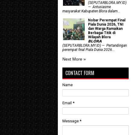
(SEPUTARBLORA.MY.ID)
— Antusiasme
masyarakat Kabupaten Blora dalam...
Nobar Perempat Final
Piala Dunia 2026, TNI
dan Warga Ramaikan
Berbagai Titik di
Wilayah Blora
𝗕𝗟𝗢𝗥𝗔
(SEPUTARBLORA.MY.ID) — Pertandingan
perempat final Piala Dunia 2026...
Next More »
CONTACT FORM
Name
Email
*
Message
*