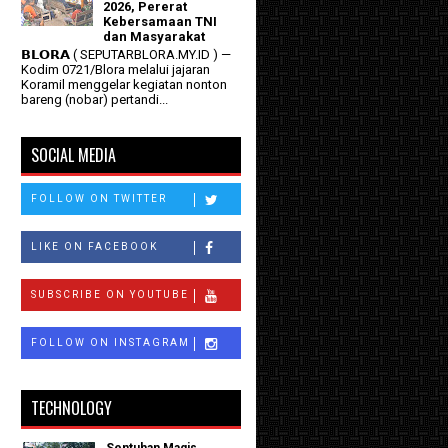
2026, Pererat
Kebersamaan TNI
dan Masyarakat
𝗕𝗟𝗢𝗥𝗔 ( SEPUTARBLORA.MY.ID ) —
Kodim 0721/Blora melalui jajaran
Koramil menggelar kegiatan nonton
bareng (nobar) pertandi...
SOCIAL MEDIA
FOLLOW ON TWITTER
LIKE ON FACEBOOK
SUBSCRIBE ON YOUTUBE
FOLLOW ON INSTAGRAM
TECHNOLOGY
Sentuhan Magis