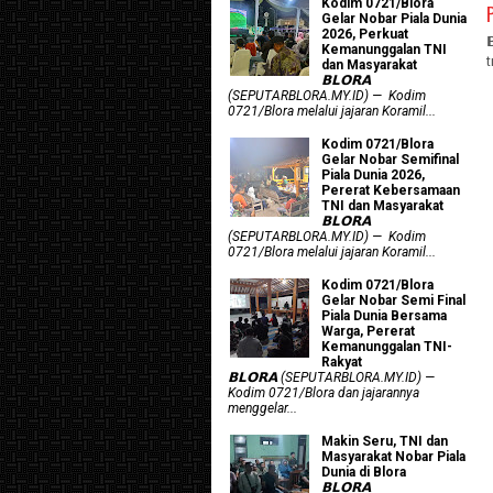
Kodim 0721/Blora
Gelar Nobar Piala Dunia
2026, Perkuat
Kemanunggalan TNI
dan Masyarakat
𝗕𝗟𝗢𝗥𝗔
(SEPUTARBLORA.MY.ID) — Kodim
0721/Blora melalui jajaran Koramil...
Kodim 0721/Blora
Gelar Nobar Semifinal
Piala Dunia 2026,
Pererat Kebersamaan
TNI dan Masyarakat
𝗕𝗟𝗢𝗥𝗔
(SEPUTARBLORA.MY.ID) — Kodim
0721/Blora melalui jajaran Koramil...
Kodim 0721/Blora
Gelar Nobar Semi Final
Piala Dunia Bersama
Warga, Pererat
Kemanunggalan TNI-
Rakyat
𝗕𝗟𝗢𝗥𝗔 (SEPUTARBLORA.MY.ID) —
Kodim 0721/Blora dan jajarannya
menggelar...
Makin Seru, TNI dan
Masyarakat Nobar Piala
Dunia di Blora
𝗕𝗟𝗢𝗥𝗔