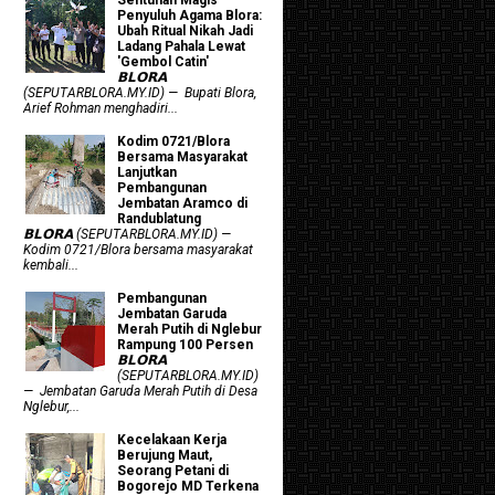
Penyuluh Agama Blora:
Ubah Ritual Nikah Jadi
Ladang Pahala Lewat
'Gembol Catin'
𝗕𝗟𝗢𝗥𝗔
(SEPUTARBLORA.MY.ID) — Bupati Blora,
Arief Rohman menghadiri...
Kodim 0721/Blora
Bersama Masyarakat
Lanjutkan
Pembangunan
Jembatan Aramco di
Randublatung
𝗕𝗟𝗢𝗥𝗔 (SEPUTARBLORA.MY.ID) —
Kodim 0721/Blora bersama masyarakat
kembali...
Pembangunan
Jembatan Garuda
Merah Putih di Nglebur
Rampung 100 Persen
𝗕𝗟𝗢𝗥𝗔
(SEPUTARBLORA.MY.ID)
— Jembatan Garuda Merah Putih di Desa
Nglebur,...
Kecelakaan Kerja
Berujung Maut,
Seorang Petani di
Bogorejo MD Terkena