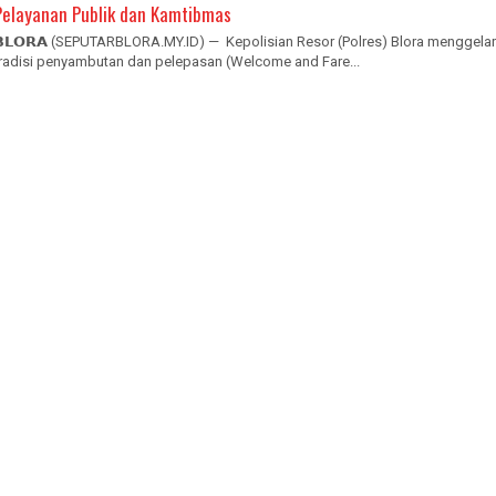
Pelayanan Publik dan Kamtibmas
𝗕𝗟𝗢𝗥𝗔 (SEPUTARBLORA.MY.ID) — Kepolisian Resor (Polres) Blora menggelar
tradisi penyambutan dan pelepasan (Welcome and Fare...