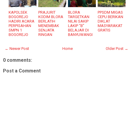
KAPOLSEK
PRAJURIT
BLORA
PPSDM MIGAS
BOGOREJO
KODIM BLORA
TARGETKAN
CEPU BERIKAN
HADIRI ACARA
BERLATIH
NILAI SAKIP
DIKLAT
PERPISAHAN
MENEMBAK
LAKIP “B”
MASYARAKAT
SMPN 1
SENJATA
BELAJAR DI
GRATIS
BOGOREJO
RINGAN
BANYUWANGI
← Newer Post
Home
Older Post →
0 comments:
Post a Comment