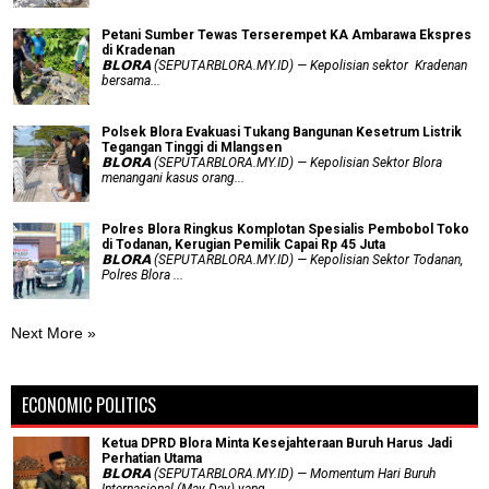
Petani Sumber Tewas Terserempet KA Ambarawa Ekspres
di Kradenan
𝗕𝗟𝗢𝗥𝗔 (SEPUTARBLORA.MY.ID) — Kepolisian sektor Kradenan
bersama...
Polsek Blora Evakuasi Tukang Bangunan Kesetrum Listrik
Tegangan Tinggi di Mlangsen
𝗕𝗟𝗢𝗥𝗔 (SEPUTARBLORA.MY.ID) — Kepolisian Sektor Blora
menangani kasus orang...
Polres Blora Ringkus Komplotan Spesialis Pembobol Toko
di Todanan, Kerugian Pemilik Capai Rp 45 Juta
𝗕𝗟𝗢𝗥𝗔 (SEPUTARBLORA.MY.ID) — Kepolisian Sektor Todanan,
Polres Blora ...
Next More »
ECONOMIC POLITICS
Ketua DPRD Blora Minta Kesejahteraan Buruh Harus Jadi
Perhatian Utama
​𝗕𝗟𝗢𝗥𝗔 (SEPUTARBLORA.MY.ID) — Momentum Hari Buruh
Internasional (May Day) yang...