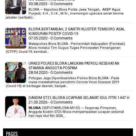
30.08.2023 - 0 Comments
BLORA — Kapolres Blora Polda Jawa Tengah, AKBP Agus
Puryadi, S.H., S.I.K., M.Si., memimpin upacara serah terima
jabatan (sertijab)…
BLORA BERTAMBAH, 2 SANTRI KLUSTER TEMBORO ASAL
KUNDURAN POSITIF COVID-19
07.05.2020 - 0 Comments
Wakapolres Blora BLORA - Pemerintah Kabupaten (Pemkab)
Blora melalui Tim Gugus Tugas Percepatan Penanganan
(GTPP) Covid-19, kembali…
URKES POLRES BLORA LAKUKAN PATROLI KESEHATAN
STAMINA ANGGOTA POSPAM
28.04.2020 - 0 Comments
Petugas Jaga DiperiksaUrkes Polres Blora BLORA - Pada
masa mewabahnya pendemi Corona Virus Disease 2019
(Covid-19) di berbagai daerah, banyak…
DANDIM 0721/BLORA UCAPKAN SELAMAT IDUL FITRI 1447 H
21.03.2026 - 0 Comments
𝗕𝗟𝗢𝗥𝗔 (SEPUTARBLORA.MY.ID) — Segenap Pimpinan,
Anggota Kodim 0721/Blora menyampaikan ucapan selamat
hari raya Idul fitri 2026,…
PAGES