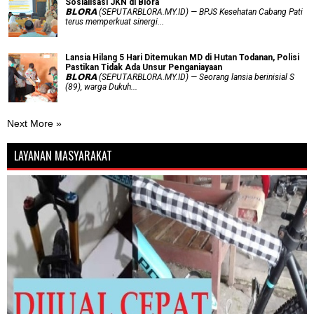
Sosialisasi JKN di Blora
𝗕𝗟𝗢𝗥𝗔 (SEPUTARBLORA.MY.ID) — BPJS Kesehatan Cabang Pati
terus memperkuat sinergi...
Lansia Hilang 5 Hari Ditemukan MD di Hutan Todanan, Polisi
Pastikan Tidak Ada Unsur Penganiayaan
𝗕𝗟𝗢𝗥𝗔 (SEPUTARBLORA.MY.ID) — Seorang lansia berinisial S
(89), warga Dukuh...
Next More »
LAYANAN MASYARAKAT