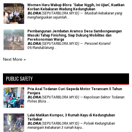
Momen Haru Wabup Blora: ​'Sabar Nggih, Ini Ujian', Kuatkan
Korban Kebakaran Wadung Kedungtuban
𝗕𝗟𝗢𝗥𝗔 (SEPUTARBLORA.MY.ID) — Musibah kebakaran yang
menghanguskan sejumlah...
Pembangunan Jembatan Aramco Desa Sambongwangan
Masuki Tahap Finishing, Siap Dukung Mobilitas dan
Perekonomian Warga
𝗕𝗟𝗢𝗥𝗔 (SEPUTARBLORA.MY.ID) — Personel Koramil
09/Randublatung...
Next More »
PUBLIC SAFETY
Pria Asal Todanan Curi Sepeda Motor Terancam 5 Tahun
Penjara
𝗕𝗟𝗢𝗥𝗔 (SEPUTARBLORA.MY.ID) — Kepolisian Sektor Todanan
Polres Blora ...
Lalai Matikan Kompor, 3 Rumah Kayu di Kedungtuban
Terbakar
𝗕𝗟𝗢𝗥𝗔 (SEPUTARBLORA.MY.ID) — Polsek Kedungtuban
menangani kebakaran 3 rumah kayu...