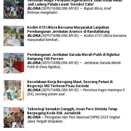
Sentuhan Magis Penyuluh Agama Blora: Ubah Ritual Nikah
Jadi Ladang Pahala Lewat 'Gembol Catin'
𝗕𝗟𝗢𝗥𝗔 (SEPUTARBLORA.MY.ID) — Bupati Blora, Arief
Rohman menghadiri...
Kodim 0721/Blora Bersama Masyarakat Lanjutkan
Pembangunan Jembatan Aramco di Randublatung
𝗕𝗟𝗢𝗥𝗔 (SEPUTARBLORA.MY.ID) — Kodim 0721/Blora bersama
masyarakat kembali...
Pembangunan Jembatan Garuda Merah Putih di Nglebur
Rampung 100 Persen
𝗕𝗟𝗢𝗥𝗔 (SEPUTARBLORA.MY.ID) — Jembatan Garuda Merah
Putih di Desa Nglebur,...
Kecelakaan Kerja Berujung Maut, Seorang Petani di
Bogorejo MD Terkena Pisau Gerinda
𝗕𝗟𝗢𝗥𝗔 (SEPUTARBLORA.MY.ID) — Peristiwa tragis menimpa S
(69), seorang petani asal...
Teknologi Semakin Canggih, Insan Pers Diminta Tetap
Berpegang Kode Etik Jurnalistik
𝗕𝗟𝗢𝗥𝗔 — Peringatan Hari Pers Nasional (HPN) 2025 tingkat
Jawa Tengah dirayakan...