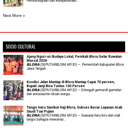
Pemberdayaan dan Kesejahteraan...
Next More »
SOCIO CULTURAL
Ajang Nguri-uri Budaya Lokal, Pemkab Blora Gelar Ruwatan
Massal 2026
𝗕𝗟𝗢𝗥𝗔 (SEPUTARBLORA.MY.ID) — Pemerintah Kabupaten Blora
Jawa Tengah...
Kondisi Jalan Mantap di Blora Mantap Capai 70 persen,
Bupati Janji Bisa Tuntas 100 Persen
𝗕𝗟𝗢𝗥𝗔 (SEPUTARBLORA.MY.ID) — Ditengah gemuruh gamelan
dan antusiasme ribuan warga...
Tangis Haru Sambut Haji Blora, Sukses Besar Layanan Arab
Saudi Tuai Pujian
𝗕𝗟𝗢𝗥𝗔 (SEPUTARBLORA.MY.ID) — Suasana haru biru dan isak
tangis bahagia mewarnai...