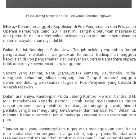
Polda Jateng Memeriksa Pos Pelayanan Terminal Ngawen
Blora,-
Kehadiran anggota Kepolisian di Pos Pengamanan dan Pelayanan
Operasi Ramadniya Candi 2017 saat ini, sangat dibutuhkan masyarakat
atau pemudik dalam memberikan pelayanan dan rasa aman serta nyaman
dalam merayakan hari raya idul fitri.
Dalam hal ini Kaurbinplin Polda Jawa Tengah selaku pengemban fungsi
pengawasan melakukan pengecekan terhadap kedisiplinan anggota
kepolisian di Pos pengamanan dan pelayanan Operasi Ramadniya supaya
tidak ada penyelewengan atau pelanggaran.
Seperti yang terlihat, Rabu (21/06/2017) kemarin, Kaurbinplin Polda
mengecek kehadiran, sikap tampang dan Gampol personil anggota
dalam mendukung pelaksanaan tugas di Pos Pelayanan yang berada di
Wilayah Ngawen.
Dalam arahannya, Kaurbinplin Polda Jateng Kompol Herman Candra, S.H,
M.H menekankan kepada personil untuk tetap melaksanakan tugas
sesuai prosedur yang telah di tentukan, bertanggung jawab, hindari
perilaku yang bisa mengurangi kewibawaan dan martabat Polri. Selain itu,
meminta kepada personel untuk menjaga kerapian dan kebersihan pos
pam.
“Jangan ada yang meninggalkan tugas atau meninggalkan pos, kalau
mau sholat silahkan bergantian. Jaga sikap, supaya pemudik tidak ada
rasa segan untuk mampir dan istirahat di pos pam,” ucap Kompol Herman