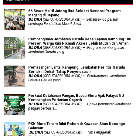
66 Siswa Ma’rif Jateng Ikut Seleksi Nasional Program
Magang di Jepang
𝗕𝗟𝗢𝗥𝗔 (SEPUTARBLORA.MY.ID) — Sebanyak 66 pelajar
Lembaga Pendidikan Maarif Jawa...
Pembangunan Jembatan Garuda Desa Kapuan Rampung 100
Persen, Warga Kini Nikmati Akses Lebih Mudah dan Aman
𝗕𝗟𝗢𝗥𝗔 (SEPUTARBLORA.MY.ID) — Program pembangunan
Jembatan Garuda yang...
Pemasangan Lantai Rampung, Jembatan Perintis Garuda
Semakin Dekati Tahap Penyelesaian
𝗕𝗟𝗢𝗥𝗔 (SEPUTARBLORA.MY.ID) — Pembangunan Jembatan
Perintis Garuda yang...
​Perkuat Ketahanan Pangan, Bupati Blora Ajak Fatayat NU
Kembangkan Pertanian Organik
𝗕𝗟𝗢𝗥𝗔 (SEPUTARBLORA.MY.ID) — Upaya penguatan ketahanan
pangan berbasis...
PKK Blora Tanam Bibit Pohon di Kawasan Situs Kesongo
Gabusan
‎ 𝗕𝗟𝗢𝗥𝗔 (SEPUTARBLORA.MY.ID) — Tim Penggerak