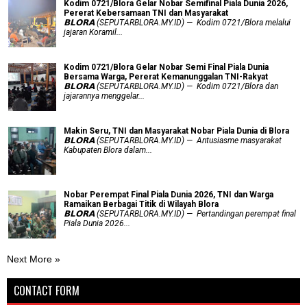
Kodim 0721/Blora Gelar Nobar Semifinal Piala Dunia 2026,
Pererat Kebersamaan TNI dan Masyarakat
𝗕𝗟𝗢𝗥𝗔 (SEPUTARBLORA.MY.ID) — Kodim 0721/Blora melalui
jajaran Koramil...
Kodim 0721/Blora Gelar Nobar Semi Final Piala Dunia
Bersama Warga, Pererat Kemanunggalan TNI-Rakyat
𝗕𝗟𝗢𝗥𝗔 (SEPUTARBLORA.MY.ID) — Kodim 0721/Blora dan
jajarannya menggelar...
Makin Seru, TNI dan Masyarakat Nobar Piala Dunia di Blora
𝗕𝗟𝗢𝗥𝗔 (SEPUTARBLORA.MY.ID) — Antusiasme masyarakat
Kabupaten Blora dalam...
Nobar Perempat Final Piala Dunia 2026, TNI dan Warga
Ramaikan Berbagai Titik di Wilayah Blora
𝗕𝗟𝗢𝗥𝗔 (SEPUTARBLORA.MY.ID) — Pertandingan perempat final
Piala Dunia 2026...
Next More »
CONTACT FORM