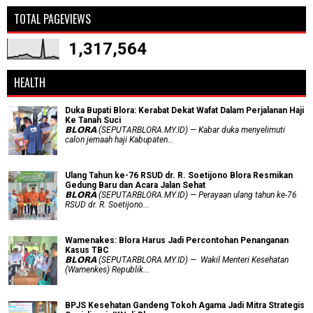
TOTAL PAGEVIEWS
1,317,564
HEALTH
Duka Bupati Blora: Kerabat Dekat Wafat Dalam Perjalanan Haji
Ke Tanah Suci
𝗕𝗟𝗢𝗥𝗔 (SEPUTARBLORA.MY.ID) — Kabar duka menyelimuti
calon jemaah haji Kabupaten...
Ulang Tahun ke-76 RSUD dr. R. Soetijono Blora Resmikan
Gedung Baru dan Acara Jalan Sehat
𝗕𝗟𝗢𝗥𝗔 (SEPUTARBLORA.MY.ID) — Perayaan ulang tahun ke-76
RSUD dr. R. Soetijono...
Wamenakes: Blora Harus Jadi Percontohan Penanganan
Kasus TBC
𝗕𝗟𝗢𝗥𝗔 (SEPUTARBLORA.MY.ID) — Wakil Menteri Kesehatan
(Wamenkes) Republik...
BPJS Kesehatan Gandeng Tokoh Agama Jadi Mitra Strategis