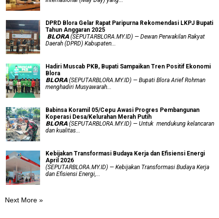
DPRD Blora Gelar Rapat Paripurna Rekomendasi LKPJ Bupati
Tahun Anggaran 2025
‎ 𝗕𝗟𝗢𝗥𝗔 (SEPUTARBLORA.MY.ID) — Dewan Perwakilan Rakyat
Daerah (DPRD) Kabupaten...
Hadiri Muscab PKB, Bupati Sampaikan Tren Positif Ekonomi
Blora
𝗕𝗟𝗢𝗥𝗔 (SEPUTARBLORA.MY.ID) — Bupati Blora Arief Rohman
menghadiri Musyawarah...
Babinsa Koramil 05/Cepu Awasi Progres Pembangunan
Koperasi Desa/Kelurahan Merah Putih
𝗕𝗟𝗢𝗥𝗔 (SEPUTARBLORA.MY.ID) — Untuk mendukung kelancaran
dan kualitas...
Kebijakan Transformasi Budaya Kerja dan Efisiensi Energi
April 2026
(SEPUTARBLORA.MY.ID) — Kebijakan Transformasi Budaya Kerja
dan Efisiensi Energi,...
Next More »