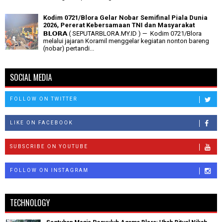
Kodim 0721/Blora Gelar Nobar Semifinal Piala Dunia
2026, Pererat Kebersamaan TNI dan Masyarakat
𝗕𝗟𝗢𝗥𝗔 ( SEPUTARBLORA.MY.ID ) — Kodim 0721/Blora
melalui jajaran Koramil menggelar kegiatan nonton bareng
(nobar) pertandi...
SOCIAL MEDIA
FOLLOW ON TWITTER
LIKE ON FACEBOOK
SUBSCRIBE ON YOUTUBE
FOLLOW ON INSTAGRAM
TECHNOLOGY