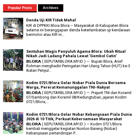
Popular Posts
Archives
Denda Uji KIR Tidak Mahal
KIR di DPPKKI Blora Blora – Masyarakat di Kabupaten Blora
selama ini beranggapan denda keterlambatan uji kendaraan
bermotor atau KIR m...
Sentuhan Magis Penyuluh Agama Blora: Ubah Ritual
Nikah Jadi Ladang Pahala Lewat 'Gembol Catin'
𝗕𝗟𝗢𝗥𝗔 ( SEPUTARBLORA.MY.ID ) — Bupati Blora, Arief
Rohman menghadiri Peringatan Hari Ulang Tahun (HUT) ke-3
Ikatan Penyul...
Kodim 0721/Blora Gelar Nobar Piala Dunia Bersama
Warga, Pererat Kemanunggalan TNI-Rakyat
𝗕𝗟𝗢𝗥𝗔 ( SEPUTARBLORA.MY.ID ) — Prajurit TNI dari Koramil
07/Sambong dan Koramil 08/Kedungtuban, jajaran Kodim
0721/Blora,...
Kodim 0721/Blora Gelar Nobar Kebangsaan Piala Dunia
2026 di 10 Titik, Perkuat Kebersamaan Masyarakat
𝗕𝗟𝗢𝗥𝗔 ( SEPUTARBLORA.MY.ID ) — Kodim 0721/Blora
kembali menggelar kegiatan Nonton Bareng (Nobar)
Kebangsaan pertandingan P...