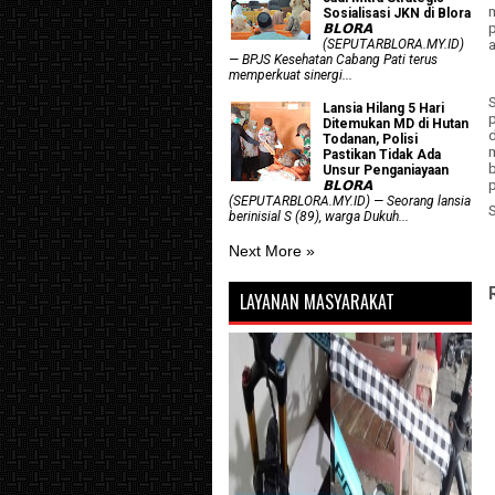
Sosialisasi JKN di Blora
𝗕𝗟𝗢𝗥𝗔
a
(SEPUTARBLORA.MY.ID)
— BPJS Kesehatan Cabang Pati terus
memperkuat sinergi...
Lansia Hilang 5 Hari
Ditemukan MD di Hutan
Todanan, Polisi
Pastikan Tidak Ada
Unsur Penganiayaan
𝗕𝗟𝗢𝗥𝗔
(SEPUTARBLORA.MY.ID) — Seorang lansia
berinisial S (89), warga Dukuh...
Next More »
LAYANAN MASYARAKAT