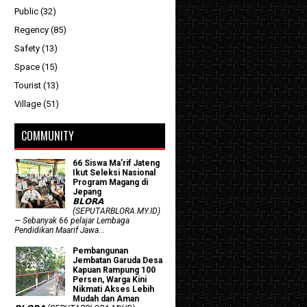
Public
(32)
Regency
(85)
Safety
(13)
Space
(15)
Tourist
(13)
Village
(51)
COMMUNITY
66 Siswa Ma’rif Jateng
Ikut Seleksi Nasional
Program Magang di
Jepang
𝗕𝗟𝗢𝗥𝗔
(SEPUTARBLORA.MY.ID)
— Sebanyak 66 pelajar Lembaga
Pendidikan Maarif Jawa...
Pembangunan
Jembatan Garuda Desa
Kapuan Rampung 100
Persen, Warga Kini
Nikmati Akses Lebih
Mudah dan Aman