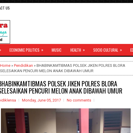
ACT US
»
»
»
»
ECONOMIC POLITICS
MUSIC
HEALTH
SOCIO CULTURAL
E
Home
»
Pendidikan
» BHABINKAMTIBMAS POLSEK JIKEN POLRES BLORA
SELESAIKAN PENCURI MELON ANAK DIBAWAH UMUR
BHABINKAMTIBMAS POLSEK JIKEN POLRES BLORA
SELESAIKAN PENCURI MELON ANAK DIBAWAH UMUR
idiklensa
Monday, June 05, 2017
No comments