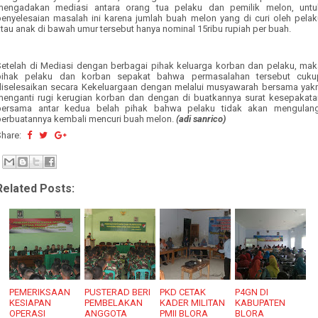
mengadakan mediasi antara orang tua pelaku dan pemilik melon, untu
penyelesaian masalah ini karena jumlah buah melon yang di curi oleh pelak
tau anak di bawah umur tersebut hanya nominal 15ribu rupiah per buah.
Setelah di Mediasi dengan berbagai pihak keluarga korban dan pelaku, mak
pihak pelaku dan korban sepakat bahwa permasalahan tersebut cuku
diselesaikan secara Kekeluargaan dengan melalui musyawarah bersama yakn
menganti rugi kerugian korban dan dengan di buatkannya surat kesepakata
bersama antar kedua belah pihak bahwa pelaku tidak akan mengulang
perbuatannya kembali mencuri buah melon.
(adi sanrico)
Share:
Related Posts:
PEMERIKSAAN
PUSTERAD BERI
PKD CETAK
P4GN DI
KESIAPAN
PEMBELAKAN
KADER MILITAN
KABUPATEN
OPERASI
ANGGOTA
PMII BLORA
BLORA