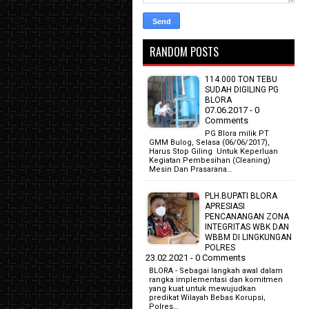
RANDOM POSTS
114.000 TON TEBU
SUDAH DIGILING PG
BLORA
07.06.2017 - 0
Comments
PG Blora milik PT
GMM Bulog, Selasa (06/06/2017),
Harus Stop Giling Untuk Keperluan
Kegiatan Pembesihan (Cleaning)
Mesin Dan Prasarana…
PLH.BUPATI BLORA
APRESIASI
PENCANANGAN ZONA
INTEGRITAS WBK DAN
WBBM DI LINGKUNGAN
POLRES
23.02.2021 - 0 Comments
BLORA - Sebagai langkah awal dalam
rangka implementasi dan komitmen
yang kuat untuk mewujudkan
predikat Wilayah Bebas Korupsi,
Polres…