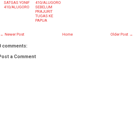
SATGAS YONIF
410/ALUGORO
410/ALUGORO
SEBELUM
PRAJURIT
TUGAS KE
PAPUA
← Newer Post
Home
Older Post →
0 comments:
Post a Comment