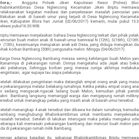
Blora,-
Anggota Polsek Jiken Kepolisian Resor (Polres) Blor
Bhabinkamtibmas Desa Nglencong Kecamatan Jiken Briptu Hermawa
melaksanakan kegiatan mediasi dan penyelesaian masalah pencurian yan
dilakukan anak di bawah umur yang terjadi di Desa Nglencong Kecamata
Jiken, Kabupaten Blora hari Jumat (02/06/2017) kemarin, mulai pukul 15.3
eleasi pukul16.30 WIB.
Briptu Hermawan menjelaskan bahwa Desa Nglencong terkait dari pihak pelak
encurian buah melon anak di bawah umur berinisial N (12th), S(16th), C(13th
D (13th), kesemuanya merupakan anak asli Desa, yang diduga merugikan dar
pihak korban Bambang (50th) pengusaha melon. Minggu (04/06/2017).
Warga Desa Nglencong Bambang merasa sering kehilangan buah Melon yan
ditanamnya di pekarangan rumah. Dirinya mengetahui ada Jejak atau beka
kaki pelakunya, Sehingga korban yang merasa curiga akhirnya melakuka
engintaian, agar supaya tau siapa pelakunya.
Setelah dilakukan pengintaian maka datanglah empat orang anak yang masu
ke pekarangannya melalui belakang rumahnya. Ketika pelaku empat orang ana
ini sedang mengacak-ngacak ladang buah Melon, kemudian pihak pemili
yakni Bambang langsung memanggil warga dan mengepung rumah milikny
tersebut untuk menangkap pelaku yang masih anak di bawah umur tersebut.
Setelah menangkap 4 anak tersebut dan dibawa ke dalam rumahnya, kemudia
Bambang menghubungi Bhabinkamtibmas untuk membantu menyelesaika
masalah tersebut. Setelah di lakukan Interogasi maka pelaku mengakui uda
beberapa kali memasuki pekarangan bambang dan mencuri buah melon yan
ada di pekarangan rumah milik Bambang.
Dengan adanya kejadian itu, sebangai Bhabinkamtibmas Briptu Hermawa