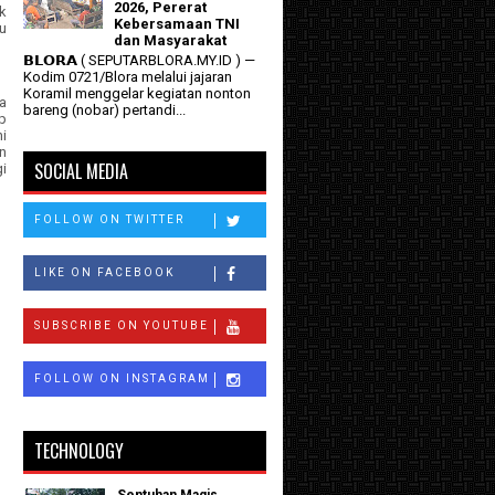
2026, Pererat
k
Kebersamaan TNI
u
dan Masyarakat
𝗕𝗟𝗢𝗥𝗔 ( SEPUTARBLORA.MY.ID ) —
Kodim 0721/Blora melalui jajaran
Koramil menggelar kegiatan nonton
a
bareng (nobar) pertandi...
p
i
n
SOCIAL MEDIA
i
FOLLOW ON TWITTER
LIKE ON FACEBOOK
SUBSCRIBE ON YOUTUBE
FOLLOW ON INSTAGRAM
TECHNOLOGY
Sentuhan Magis