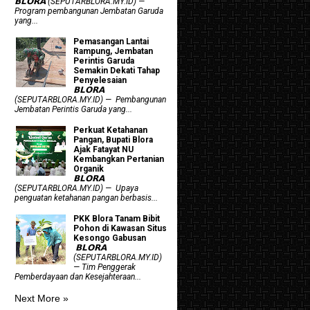
𝗕𝗟𝗢𝗥𝗔 (SEPUTARBLORA.MY.ID) —
Program pembangunan Jembatan Garuda
yang...
Pemasangan Lantai
Rampung, Jembatan
Perintis Garuda
Semakin Dekati Tahap
Penyelesaian
𝗕𝗟𝗢𝗥𝗔
(SEPUTARBLORA.MY.ID) — Pembangunan
Jembatan Perintis Garuda yang...
​Perkuat Ketahanan
Pangan, Bupati Blora
Ajak Fatayat NU
Kembangkan Pertanian
Organik
𝗕𝗟𝗢𝗥𝗔
(SEPUTARBLORA.MY.ID) — Upaya
penguatan ketahanan pangan berbasis...
PKK Blora Tanam Bibit
Pohon di Kawasan Situs
Kesongo Gabusan
‎ 𝗕𝗟𝗢𝗥𝗔
(SEPUTARBLORA.MY.ID)
— Tim Penggerak
Pemberdayaan dan Kesejahteraan...
Next More »