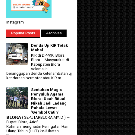
Instagram
Popular Posts
Archives
Denda Uji KIR Tidak
Mahal
KIR di DPPKKI Blora
Blora – Masyarakat di
Kabupaten Blora
selama ini
beranggapan denda keterlambatan uji
kendaraan bermotor atau KIR m...
Sentuhan Magis
Penyuluh Agama
Blora: Ubah Ritual
Nikah Jadi Ladang
Pahala Lewat
'Gembol Catin'
𝗕𝗟𝗢𝗥𝗔 ( SEPUTARBLORA.MY.ID ) —
Bupati Blora, Arief
Rohman menghadiri Peringatan Hari
Ulang Tahun (HUT) ke-3 Ikatan