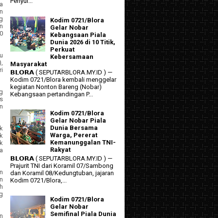
Penyul...
a
n
g
Kodim 0721/Blora
n
Gelar Nobar
0
Kebangsaan Piala
Dunia 2026 di 10 Titik,
Perkuat
u
Kebersamaan
),
Masyarakat
i
𝗕𝗟𝗢𝗥𝗔 ( SEPUTARBLORA.MY.ID ) —
Kodim 0721/Blora kembali menggelar
kegiatan Nonton Bareng (Nobar)
g
Kebangsaan pertandingan P...
s
n
Kodim 0721/Blora
Gelar Nobar Piala
Dunia Bersama
k
Warga, Pererat
k
Kemanunggalan TNI-
k
Rakyat
a
𝗕𝗟𝗢𝗥𝗔 ( SEPUTARBLORA.MY.ID ) —
Prajurit TNI dari Koramil 07/Sambong
n
dan Koramil 08/Kedungtuban, jajaran
n
Kodim 0721/Blora,...
h
g
Kodim 0721/Blora
Gelar Nobar
Semifinal Piala Dunia
n