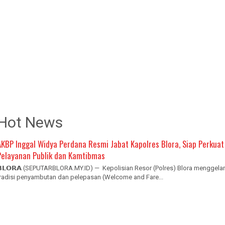
Hot News
AKBP Inggal Widya Perdana Resmi Jabat Kapolres Blora, Siap Perkuat
Pelayanan Publik dan Kamtibmas
𝗕𝗟𝗢𝗥𝗔 (SEPUTARBLORA.MY.ID) — Kepolisian Resor (Polres) Blora menggelar
tradisi penyambutan dan pelepasan (Welcome and Fare...