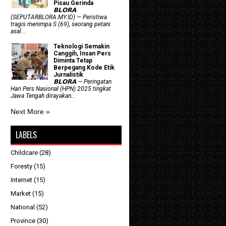
Pisau Gerinda
𝗕𝗟𝗢𝗥𝗔
(SEPUTARBLORA.MY.ID) — Peristiwa
tragis menimpa S (69), seorang petani
asal...
Teknologi Semakin
Canggih, Insan Pers
Diminta Tetap
Berpegang Kode Etik
Jurnalistik
𝗕𝗟𝗢𝗥𝗔 — Peringatan
Hari Pers Nasional (HPN) 2025 tingkat
Jawa Tengah dirayakan...
Next More »
LABELS
Childcare
(28)
Foresty
(15)
Internet
(15)
Market
(15)
National
(52)
Province
(30)