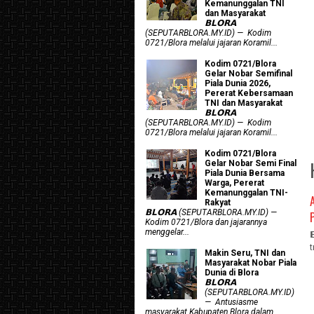
Kemanunggalan TNI
dan Masyarakat
𝗕𝗟𝗢𝗥𝗔
(SEPUTARBLORA.MY.ID) — Kodim
0721/Blora melalui jajaran Koramil...
Kodim 0721/Blora
Gelar Nobar Semifinal
Piala Dunia 2026,
Pererat Kebersamaan
TNI dan Masyarakat
𝗕𝗟𝗢𝗥𝗔
(SEPUTARBLORA.MY.ID) — Kodim
0721/Blora melalui jajaran Koramil...
Kodim 0721/Blora
Gelar Nobar Semi Final
Piala Dunia Bersama
Warga, Pererat
Kemanunggalan TNI-
Rakyat
𝗕𝗟𝗢𝗥𝗔 (SEPUTARBLORA.MY.ID) —
Kodim 0721/Blora dan jajarannya
menggelar...
Makin Seru, TNI dan
Masyarakat Nobar Piala
Dunia di Blora
𝗕𝗟𝗢𝗥𝗔
(SEPUTARBLORA.MY.ID)
— Antusiasme
masyarakat Kabupaten Blora dalam...