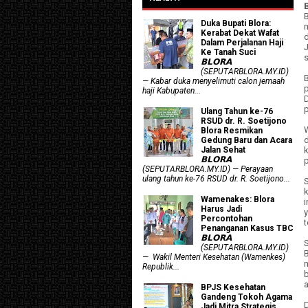
Duka Bupati Blora:
Kerabat Dekat Wafat
Dalam Perjalanan Haji
Ke Tanah Suci
s
𝗕𝗟𝗢𝗥𝗔
(SEPUTARBLORA.MY.ID)
— Kabar duka menyelimuti calon jemaah
p
haji Kabupaten...
Ulang Tahun ke-76
RSUD dr. R. Soetijono
Blora Resmikan
Gedung Baru dan Acara
Jalan Sehat
𝗕𝗟𝗢𝗥𝗔
p
(SEPUTARBLORA.MY.ID) — Perayaan
ulang tahun ke-76 RSUD dr. R. Soetijono...
Wamenakes: Blora
Harus Jadi
Percontohan
Penanganan Kasus TBC
𝗕𝗟𝗢𝗥𝗔
(SEPUTARBLORA.MY.ID)
— Wakil Menteri Kesehatan (Wamenkes)
Republik...
BPJS Kesehatan
Gandeng Tokoh Agama
Jadi Mitra Strategis