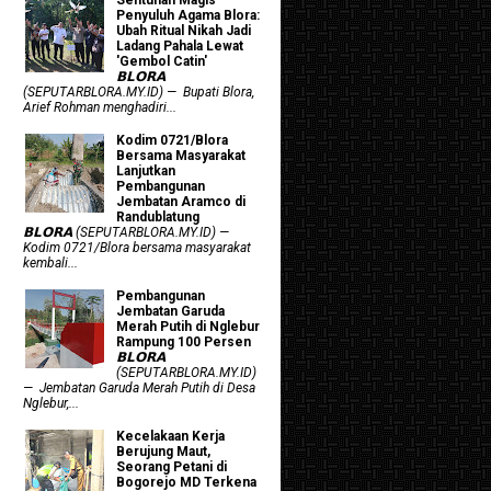
Penyuluh Agama Blora:
Ubah Ritual Nikah Jadi
Ladang Pahala Lewat
'Gembol Catin'
𝗕𝗟𝗢𝗥𝗔
(SEPUTARBLORA.MY.ID) — Bupati Blora,
Arief Rohman menghadiri...
Kodim 0721/Blora
Bersama Masyarakat
Lanjutkan
Pembangunan
Jembatan Aramco di
Randublatung
𝗕𝗟𝗢𝗥𝗔 (SEPUTARBLORA.MY.ID) —
Kodim 0721/Blora bersama masyarakat
kembali...
Pembangunan
Jembatan Garuda
Merah Putih di Nglebur
Rampung 100 Persen
𝗕𝗟𝗢𝗥𝗔
(SEPUTARBLORA.MY.ID)
— Jembatan Garuda Merah Putih di Desa
Nglebur,...
Kecelakaan Kerja
Berujung Maut,
Seorang Petani di
Bogorejo MD Terkena