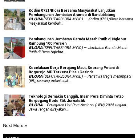
Kodim 0721/Blora Bersama Masyarakat Lanjutkan
Pembangunan Jembatan Aramco di Randublatung
𝗕𝗟𝗢𝗥𝗔 (SEPUTARBLORA.MY.ID) — Kodim 0721/Blora bersama
masyarakat kembali...
Pembangunan Jembatan Garuda Merah Putih di Nglebur
Rampung 100 Persen
𝗕𝗟𝗢𝗥𝗔 (SEPUTARBLORA.MY.ID) — Jembatan Garuda Merah
Putih di Desa Nglebur,...
Kecelakaan Kerja Berujung Maut, Seorang Petani di
Bogorejo MD Terkena Pisau Gerinda
𝗕𝗟𝗢𝗥𝗔 (SEPUTARBLORA.MY.ID) — Peristiwa tragis menimpa S
(69), seorang petani asal...
Teknologi Semakin Canggih, Insan Pers Diminta Tetap
Berpegang Kode Etik Jurnalistik
𝗕𝗟𝗢𝗥𝗔 — Peringatan Hari Pers Nasional (HPN) 2025 tingkat
Jawa Tengah dirayakan...
Next More »