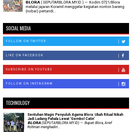
𝗕𝗟𝗢𝗥𝗔 ( SEPUTARBLORA.MY.ID ) — Kodim 0721/Blora
melalui jajaran Koramil menggelar kegiatan nonton bareng
(nobar) pertandi...
SOCIAL MEDIA
FOLLOW ON TWITTER
LIKE ON FACEBOOK
SUBSCRIBE ON YOUTUBE
FOLLOW ON INSTAGRAM
TECHNOLOGY
Sentuhan Magis Penyuluh Agama Blora: Ubah Ritual Nikah
Jadi Ladang Pahala Lewat 'Gembol Catin'
𝗕𝗟𝗢𝗥𝗔 (SEPUTARBLORA.MY.ID) — Bupati Blora, Arief
Rohman menghadiri...