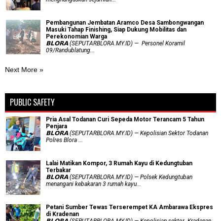
Pembangunan Jembatan Aramco Desa Sambongwangan
Masuki Tahap Finishing, Siap Dukung Mobilitas dan
Perekonomian Warga
𝗕𝗟𝗢𝗥𝗔 (SEPUTARBLORA.MY.ID) — Personel Koramil
09/Randublatung...
Next More »
PUBLIC SAFETY
Pria Asal Todanan Curi Sepeda Motor Terancam 5 Tahun
Penjara
𝗕𝗟𝗢𝗥𝗔 (SEPUTARBLORA.MY.ID) — Kepolisian Sektor Todanan
Polres Blora ...
Lalai Matikan Kompor, 3 Rumah Kayu di Kedungtuban
Terbakar
𝗕𝗟𝗢𝗥𝗔 (SEPUTARBLORA.MY.ID) — Polsek Kedungtuban
menangani kebakaran 3 rumah kayu...
Petani Sumber Tewas Terserempet KA Ambarawa Ekspres
di Kradenan
𝗕𝗟𝗢𝗥𝗔 (SEPUTARBLORA.MY.ID) — Kepolisian sektor Kradenan