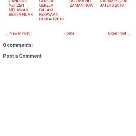
GANDENG
GEREJA-
BUDAYA NU
DALAM PILGUB
NETIZEN
GEREJA
ZAMAN NOW
JATENG 2018
MELAWAN
DALAM
BERITA HOAX
PERAYAAN
PASKAH 2018
← Newer Post
Home
Older Post →
0 comments:
Post a Comment