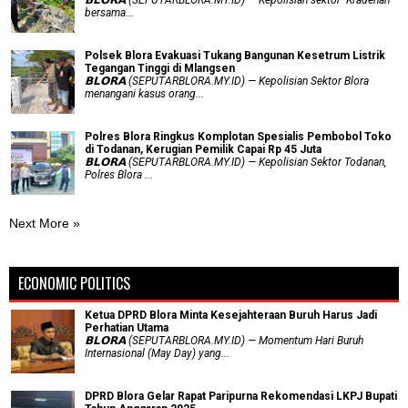
bersama...
Polsek Blora Evakuasi Tukang Bangunan Kesetrum Listrik
Tegangan Tinggi di Mlangsen
𝗕𝗟𝗢𝗥𝗔 (SEPUTARBLORA.MY.ID) — Kepolisian Sektor Blora
menangani kasus orang...
Polres Blora Ringkus Komplotan Spesialis Pembobol Toko
di Todanan, Kerugian Pemilik Capai Rp 45 Juta
𝗕𝗟𝗢𝗥𝗔 (SEPUTARBLORA.MY.ID) — Kepolisian Sektor Todanan,
Polres Blora ...
Next More »
ECONOMIC POLITICS
Ketua DPRD Blora Minta Kesejahteraan Buruh Harus Jadi
Perhatian Utama
​𝗕𝗟𝗢𝗥𝗔 (SEPUTARBLORA.MY.ID) — Momentum Hari Buruh
Internasional (May Day) yang...
DPRD Blora Gelar Rapat Paripurna Rekomendasi LKPJ Bupati