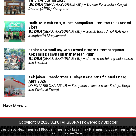
Tahun Anggaran 2025
‎ 𝗕𝗟𝗢𝗥𝗔 (SEPUTARBLORA.MY.ID) — Dewan Perwakilan Rakyat
Daerah (DPRD) Kabupaten...
Hadiri Muscab PKB, Bupati Sampaikan Tren Positif Ekonomi
Blora
𝗕𝗟𝗢𝗥𝗔 (SEPUTARBLORA.MY.ID) — Bupati Blora Arief Rohman
menghadiri Musyawarah...
Babinsa Koramil 05/Cepu Awasi Progres Pembangunan
Koperasi Desa/Kelurahan Merah Putih
𝗕𝗟𝗢𝗥𝗔 (SEPUTARBLORA.MY.ID) — Untuk mendukung kelancaran
dan kualitas...
Kebijakan Transformasi Budaya Kerja dan Efisiensi Energi
April 2026
(SEPUTARBLORA.MY.ID) — Kebijakan Transformasi Budaya Kerja
dan Efisiensi Energi,...
Next More »
Copyright ©
2026
SEPUTARBLORA
| Powered by
Blogger
Design by
FlexiThemes
| Blogger Theme by
Lasantha
-
Premium Blogger Templates
|
Rapid Domain Search