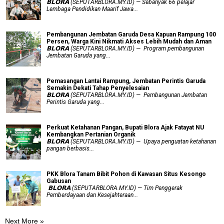
𝗕𝗟𝗢𝗥𝗔 (SEPUTARBLORA.MY.ID) — Sebanyak 66 pelajar
Lembaga Pendidikan Maarif Jawa...
Pembangunan Jembatan Garuda Desa Kapuan Rampung 100
Persen, Warga Kini Nikmati Akses Lebih Mudah dan Aman
𝗕𝗟𝗢𝗥𝗔 (SEPUTARBLORA.MY.ID) — Program pembangunan
Jembatan Garuda yang...
Pemasangan Lantai Rampung, Jembatan Perintis Garuda
Semakin Dekati Tahap Penyelesaian
𝗕𝗟𝗢𝗥𝗔 (SEPUTARBLORA.MY.ID) — Pembangunan Jembatan
Perintis Garuda yang...
​Perkuat Ketahanan Pangan, Bupati Blora Ajak Fatayat NU
Kembangkan Pertanian Organik
𝗕𝗟𝗢𝗥𝗔 (SEPUTARBLORA.MY.ID) — Upaya penguatan ketahanan
pangan berbasis...
PKK Blora Tanam Bibit Pohon di Kawasan Situs Kesongo
Gabusan
‎ 𝗕𝗟𝗢𝗥𝗔 (SEPUTARBLORA.MY.ID) — Tim Penggerak
Pemberdayaan dan Kesejahteraan...
Next More »