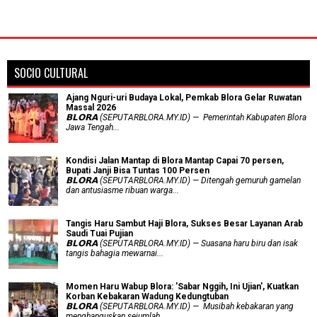
SOCIO CULTURAL
Ajang Nguri-uri Budaya Lokal, Pemkab Blora Gelar Ruwatan
Massal 2026
𝗕𝗟𝗢𝗥𝗔 (SEPUTARBLORA.MY.ID) — Pemerintah Kabupaten Blora
Jawa Tengah...
Kondisi Jalan Mantap di Blora Mantap Capai 70 persen,
Bupati Janji Bisa Tuntas 100 Persen
𝗕𝗟𝗢𝗥𝗔 (SEPUTARBLORA.MY.ID) — Ditengah gemuruh gamelan
dan antusiasme ribuan warga...
Tangis Haru Sambut Haji Blora, Sukses Besar Layanan Arab
Saudi Tuai Pujian
𝗕𝗟𝗢𝗥𝗔 (SEPUTARBLORA.MY.ID) — Suasana haru biru dan isak
tangis bahagia mewarnai...
Momen Haru Wabup Blora: ​'Sabar Nggih, Ini Ujian', Kuatkan
Korban Kebakaran Wadung Kedungtuban
𝗕𝗟𝗢𝗥𝗔 (SEPUTARBLORA.MY.ID) — Musibah kebakaran yang
menghanguskan sejumlah...