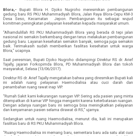
Blora,-
Bupati Blora H. Djoko Nugroho meresmikan pembangunan
gedung baru RS PKU Muhammadiyah Blora, Jalan Raya Blora-Cepu KM-3
Desa Seso, Kecamatan Jepon. Pembangunan itu sebagai wujud
komitmen peningkatan pelayanan kesehatan kepada masyarakat umum.
“Alhamdulillah RS PKU Muhammadiyah Blora yang berada di tepi jalan
nasional ini semakin berkembang dengan terus melakukan pembangunan
gedung baru. Layanan kesehatan semakin banyak, semoga juga semakin
baik. Terimakasih sudah memberikan fasilitas kesehatan untuk warga
Blora,” ucapnya.
Saat peresmian, Bupati Djoko Nugroho didampingi Direktur RS dr. Arief
Tajally, jajaran Forkopimda Blora, PD Muhammadiyah Blora dan tokoh
masyarakat, Selasa (13/06/2017).
Direktur RS dr. Arief Tajally mengatakan bahwa yang diresmikan Bupati kali
ini adalah ruang pelayanan Haemodialisa atau cuci darah dan
penambahan ruang rawat inap VIP.
“Rumah Sakit kami kekurangan ruangan VIP. Sering ada pasien yang minta
ditempatkan di kamar VIP hingga mengantri karena keterbatasan ruangan.
Dengan adanya ruangan baru ini semoga bisa meningkatkan pelayanan
dan kenyamanan pasien selama dirawat di RS,” ujarnya.
Sedangkan untuk ruang Haemodialisa, menurut dia, kali ini merupakan
fasilitas baru di RS PKU Muhammadiyah Blora.
“Ruang Haemodialisa ini memang baru, sementara baru ada satu alat cuci