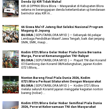
Denda Uji KIR Tidak Mahal
KIR di DPPKKI Blora Blora – Masyarakat di Kabupaten Blora
selama ini beranggapan denda keterlambatan uji kendaraan
bermotor atau KIR m...
66 Siswa Ma’rif Jateng Ikut Seleksi Nasional Program
Magang di Jepang
𝗕𝗟𝗢𝗥𝗔 ( SEPUTARBLORA.MY.ID ) — Sebanyak 66 pelajar
Lembaga Pendidikan Maarif Jawa Tengah, baik dari jenjang
SMA, SMK, maup...
Kodim 0721/Blora Gelar Nobar Piala Dunia Bersama
Warga, Pererat Kemanunggalan TNI-Rakyat
𝗕𝗟𝗢𝗥𝗔 ( SEPUTARBLORA.MY.ID ) — Prajurit TNI dari Koramil
07/Sambong dan Koramil 08/Kedungtuban, jajaran Kodim
0721/Blora,...
Nonton Bareng Final Piala Dunia 2026, Kodim
0721/Blora Perkuat Silaturahmi Dengan Masyarakat
𝗕𝗟𝗢𝗥𝗔 ( SEPUTARBLORA.MY.ID ) — Kodim 0721/Blora
melalui seluruh Koramil jajaran menggelar kegiatan nonton
bareng (nobar) ...
Kodim 0721/Blora Gelar Nobar Semifinal Piala Dunia
2026, Pererat Kebersamaan TNI dan Masyarakat