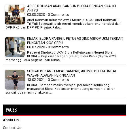
ARIEF ROHMAN AKAN BANGUN BLORA DENGAN KOALISI
ARTYS
03.03.2020 - 0 Comments
Arief Rohman Bersama Awak Media BLORA - Arief Rohman -
Tri Yuli Setyowati telah resmi mendapatkan rekomendasi dari
DPP PKB dan DPP PDIP sejak Rabu…
KEJARI BLORA PANGGIL PETUGAS DINDAGKOP UKM TERKAIT
PUNGUTAN KIOS CEPU
08.07.2020 - 0 Comments
Pegawai Dindakop UKM Blora KeKejaksaan Negeri Blora
BLORA – Kejaksaan Negeri (Kejari) Blora Rabu (08/07/2020),
memanggil dua pegawai dari Dinas…
SUNGAI BUKAN TEMPAT SAMPAH, AKTIVIS BLORA: INGAT
WABAH ADALAH PERINGATAN
13.02.2021 - 0 Comments
BLORA - Sampah masih menjadi persoalan serius bagi
masyarakat Blora. Kebiasaan membuang sampah di aliran
sungai juga masih dilakukan.…
PAGES
About Us
Contact Us