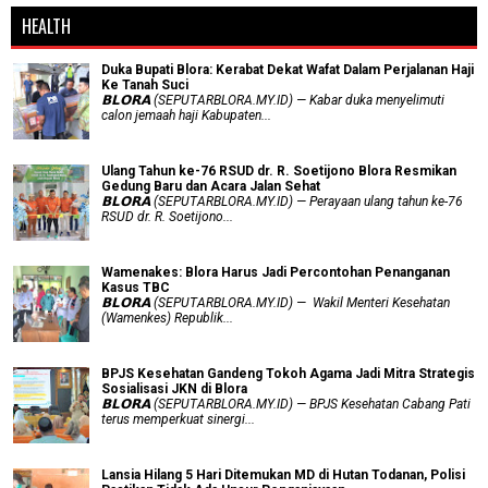
HEALTH
Duka Bupati Blora: Kerabat Dekat Wafat Dalam Perjalanan Haji
Ke Tanah Suci
𝗕𝗟𝗢𝗥𝗔 (SEPUTARBLORA.MY.ID) — Kabar duka menyelimuti
calon jemaah haji Kabupaten...
Ulang Tahun ke-76 RSUD dr. R. Soetijono Blora Resmikan
Gedung Baru dan Acara Jalan Sehat
𝗕𝗟𝗢𝗥𝗔 (SEPUTARBLORA.MY.ID) — Perayaan ulang tahun ke-76
RSUD dr. R. Soetijono...
Wamenakes: Blora Harus Jadi Percontohan Penanganan
Kasus TBC
𝗕𝗟𝗢𝗥𝗔 (SEPUTARBLORA.MY.ID) — Wakil Menteri Kesehatan
(Wamenkes) Republik...
BPJS Kesehatan Gandeng Tokoh Agama Jadi Mitra Strategis
Sosialisasi JKN di Blora
𝗕𝗟𝗢𝗥𝗔 (SEPUTARBLORA.MY.ID) — BPJS Kesehatan Cabang Pati
terus memperkuat sinergi...
Lansia Hilang 5 Hari Ditemukan MD di Hutan Todanan, Polisi