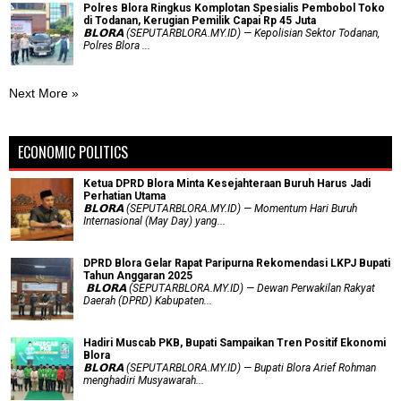
Polres Blora Ringkus Komplotan Spesialis Pembobol Toko
di Todanan, Kerugian Pemilik Capai Rp 45 Juta
𝗕𝗟𝗢𝗥𝗔 (SEPUTARBLORA.MY.ID) — Kepolisian Sektor Todanan,
Polres Blora ...
Next More »
ECONOMIC POLITICS
Ketua DPRD Blora Minta Kesejahteraan Buruh Harus Jadi
Perhatian Utama
​𝗕𝗟𝗢𝗥𝗔 (SEPUTARBLORA.MY.ID) — Momentum Hari Buruh
Internasional (May Day) yang...
DPRD Blora Gelar Rapat Paripurna Rekomendasi LKPJ Bupati
Tahun Anggaran 2025
‎ 𝗕𝗟𝗢𝗥𝗔 (SEPUTARBLORA.MY.ID) — Dewan Perwakilan Rakyat
Daerah (DPRD) Kabupaten...
Hadiri Muscab PKB, Bupati Sampaikan Tren Positif Ekonomi
Blora
𝗕𝗟𝗢𝗥𝗔 (SEPUTARBLORA.MY.ID) — Bupati Blora Arief Rohman
menghadiri Musyawarah...