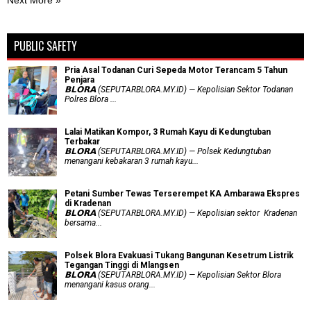
PUBLIC SAFETY
Pria Asal Todanan Curi Sepeda Motor Terancam 5 Tahun
Penjara
𝗕𝗟𝗢𝗥𝗔 (SEPUTARBLORA.MY.ID) — Kepolisian Sektor Todanan
Polres Blora ...
Lalai Matikan Kompor, 3 Rumah Kayu di Kedungtuban
Terbakar
𝗕𝗟𝗢𝗥𝗔 (SEPUTARBLORA.MY.ID) — Polsek Kedungtuban
menangani kebakaran 3 rumah kayu...
Petani Sumber Tewas Terserempet KA Ambarawa Ekspres
di Kradenan
𝗕𝗟𝗢𝗥𝗔 (SEPUTARBLORA.MY.ID) — Kepolisian sektor Kradenan
bersama...
Polsek Blora Evakuasi Tukang Bangunan Kesetrum Listrik
Tegangan Tinggi di Mlangsen
𝗕𝗟𝗢𝗥𝗔 (SEPUTARBLORA.MY.ID) — Kepolisian Sektor Blora
menangani kasus orang...