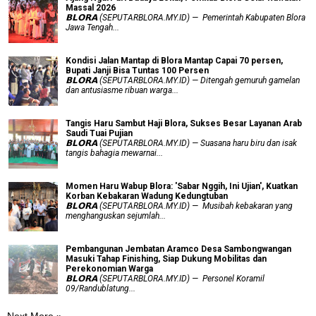
Massal 2026
𝗕𝗟𝗢𝗥𝗔 (SEPUTARBLORA.MY.ID) — Pemerintah Kabupaten Blora
Jawa Tengah...
Kondisi Jalan Mantap di Blora Mantap Capai 70 persen,
Bupati Janji Bisa Tuntas 100 Persen
𝗕𝗟𝗢𝗥𝗔 (SEPUTARBLORA.MY.ID) — Ditengah gemuruh gamelan
dan antusiasme ribuan warga...
Tangis Haru Sambut Haji Blora, Sukses Besar Layanan Arab
Saudi Tuai Pujian
𝗕𝗟𝗢𝗥𝗔 (SEPUTARBLORA.MY.ID) — Suasana haru biru dan isak
tangis bahagia mewarnai...
Momen Haru Wabup Blora: ​'Sabar Nggih, Ini Ujian', Kuatkan
Korban Kebakaran Wadung Kedungtuban
𝗕𝗟𝗢𝗥𝗔 (SEPUTARBLORA.MY.ID) — Musibah kebakaran yang
menghanguskan sejumlah...
Pembangunan Jembatan Aramco Desa Sambongwangan
Masuki Tahap Finishing, Siap Dukung Mobilitas dan
Perekonomian Warga
𝗕𝗟𝗢𝗥𝗔 (SEPUTARBLORA.MY.ID) — Personel Koramil
09/Randublatung...
Next More »