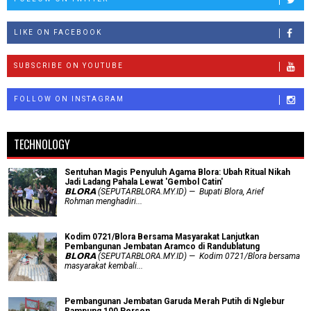
LIKE ON FACEBOOK
SUBSCRIBE ON YOUTUBE
FOLLOW ON INSTAGRAM
TECHNOLOGY
Sentuhan Magis Penyuluh Agama Blora: Ubah Ritual Nikah
Jadi Ladang Pahala Lewat 'Gembol Catin'
𝗕𝗟𝗢𝗥𝗔 (SEPUTARBLORA.MY.ID) — Bupati Blora, Arief
Rohman menghadiri...
Kodim 0721/Blora Bersama Masyarakat Lanjutkan
Pembangunan Jembatan Aramco di Randublatung
𝗕𝗟𝗢𝗥𝗔 (SEPUTARBLORA.MY.ID) — Kodim 0721/Blora bersama
masyarakat kembali...
Pembangunan Jembatan Garuda Merah Putih di Nglebur
Rampung 100 Persen