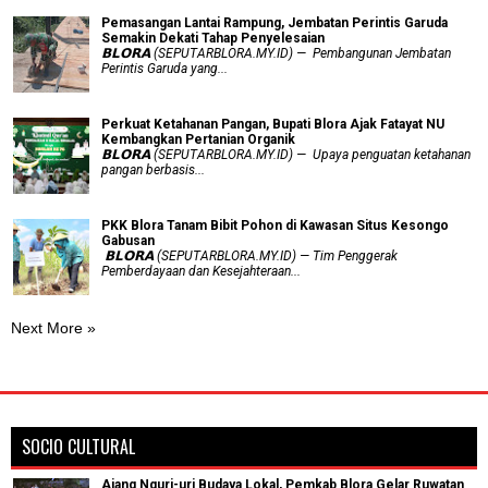
Pemasangan Lantai Rampung, Jembatan Perintis Garuda
Semakin Dekati Tahap Penyelesaian
𝗕𝗟𝗢𝗥𝗔 (SEPUTARBLORA.MY.ID) — Pembangunan Jembatan
Perintis Garuda yang...
​Perkuat Ketahanan Pangan, Bupati Blora Ajak Fatayat NU
Kembangkan Pertanian Organik
𝗕𝗟𝗢𝗥𝗔 (SEPUTARBLORA.MY.ID) — Upaya penguatan ketahanan
pangan berbasis...
PKK Blora Tanam Bibit Pohon di Kawasan Situs Kesongo
Gabusan
‎ 𝗕𝗟𝗢𝗥𝗔 (SEPUTARBLORA.MY.ID) — Tim Penggerak
Pemberdayaan dan Kesejahteraan...
Next More »
SOCIO CULTURAL
Ajang Nguri-uri Budaya Lokal, Pemkab Blora Gelar Ruwatan