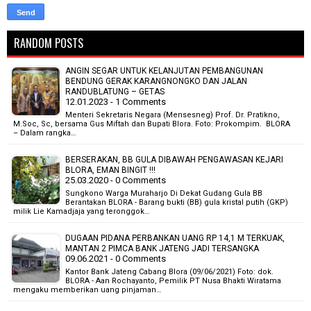
RANDOM POSTS
ANGIN SEGAR UNTUK KELANJUTAN PEMBANGUNAN
BENDUNG GERAK KARANGNONGKO DAN JALAN
RANDUBLATUNG – GETAS
12.01.2023 - 1 Comments
Menteri Sekretaris Negara (Mensesneg) Prof. Dr. Pratikno,
M.Soc, Sc, bersama Gus Miftah dan Bupati Blora. Foto: Prokompim. BLORA
– Dalam rangka…
BERSERAKAN, BB GULA DIBAWAH PENGAWASAN KEJARI
BLORA, EMAN BINGIT !!!
25.03.2020 - 0 Comments
Sungkono Warga Muraharjo Di Dekat Gudang Gula BB
Berantakan BLORA - Barang bukti (BB) gula kristal putih (GKP)
milik Lie Kamadjaja yang teronggok…
DUGAAN PIDANA PERBANKAN UANG RP 14,1 M TERKUAK,
MANTAN 2 PIMCA BANK JATENG JADI TERSANGKA
09.06.2021 - 0 Comments
Kantor Bank Jateng Cabang Blora (09/06/2021) Foto: dok.
BLORA - Aan Rochayanto, Pemilik PT Nusa Bhakti Wiratama
mengaku memberikan uang pinjaman…