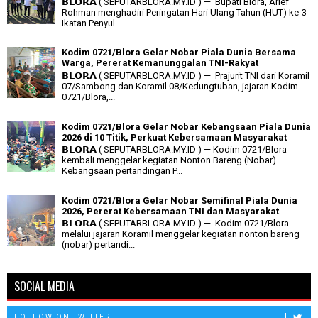
𝗕𝗟𝗢𝗥𝗔 ( SEPUTARBLORA.MY.ID ) — Bupati Blora, Arief
Rohman menghadiri Peringatan Hari Ulang Tahun (HUT) ke-3
Ikatan Penyul...
Kodim 0721/Blora Gelar Nobar Piala Dunia Bersama
Warga, Pererat Kemanunggalan TNI-Rakyat
𝗕𝗟𝗢𝗥𝗔 ( SEPUTARBLORA.MY.ID ) — Prajurit TNI dari Koramil
07/Sambong dan Koramil 08/Kedungtuban, jajaran Kodim
0721/Blora,...
Kodim 0721/Blora Gelar Nobar Kebangsaan Piala Dunia
2026 di 10 Titik, Perkuat Kebersamaan Masyarakat
𝗕𝗟𝗢𝗥𝗔 ( SEPUTARBLORA.MY.ID ) — Kodim 0721/Blora
kembali menggelar kegiatan Nonton Bareng (Nobar)
Kebangsaan pertandingan P...
Kodim 0721/Blora Gelar Nobar Semifinal Piala Dunia
2026, Pererat Kebersamaan TNI dan Masyarakat
𝗕𝗟𝗢𝗥𝗔 ( SEPUTARBLORA.MY.ID ) — Kodim 0721/Blora
melalui jajaran Koramil menggelar kegiatan nonton bareng
(nobar) pertandi...
SOCIAL MEDIA
FOLLOW ON TWITTER