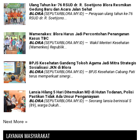
Ulang Tahun ke-76 RSUD dr. R. Soetijono Blora Resmikan
Gedung Baru dan Acara Jalan Sehat
𝗕𝗟𝗢𝗥𝗔 (SEPUTARBLORA.MY.ID) — Perayaan ulang tahun ke-76
RSUD dr. R. Soetijono...
Wamenakes: Blora Harus Jadi Percontohan Penanganan
Kasus TBC
𝗕𝗟𝗢𝗥𝗔 (SEPUTARBLORA.MY.ID) — Wakil Menteri Kesehatan
(Wamenkes) Republik...
BPJS Kesehatan Gandeng Tokoh Agama Jadi Mitra Strategis
Sosialisasi JKN di Blora
𝗕𝗟𝗢𝗥𝗔 (SEPUTARBLORA.MY.ID) — BPJS Kesehatan Cabang Pati
terus memperkuat sinergi...
Lansia Hilang 5 Hari Ditemukan MD di Hutan Todanan, Polisi
Pastikan Tidak Ada Unsur Penganiayaan
𝗕𝗟𝗢𝗥𝗔 (SEPUTARBLORA.MY.ID) — Seorang lansia berinisial S
(89), warga Dukuh...
Next More »
LAYANAN MASYARAKAT