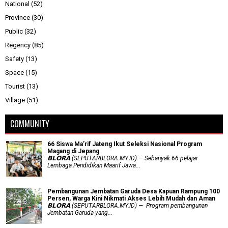
National
(52)
Province
(30)
Public
(32)
Regency
(85)
Safety
(13)
Space
(15)
Tourist
(13)
Village
(51)
COMMUNITY
66 Siswa Ma’rif Jateng Ikut Seleksi Nasional Program
Magang di Jepang
𝗕𝗟𝗢𝗥𝗔 (SEPUTARBLORA.MY.ID) — Sebanyak 66 pelajar
Lembaga Pendidikan Maarif Jawa...
Pembangunan Jembatan Garuda Desa Kapuan Rampung 100
Persen, Warga Kini Nikmati Akses Lebih Mudah dan Aman
𝗕𝗟𝗢𝗥𝗔 (SEPUTARBLORA.MY.ID) — Program pembangunan
Jembatan Garuda yang...