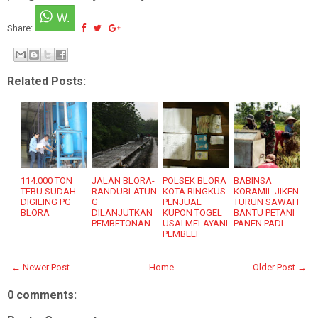
Share:
Related Posts:
114.000 TON
JALAN BLORA-
POLSEK BLORA
BABINSA
TEBU SUDAH
RANDUBLATUN
KOTA RINGKUS
KORAMIL JIKEN
DIGILING PG
G
PENJUAL
TURUN SAWAH
BLORA
DILANJUTKAN
KUPON TOGEL
BANTU PETANI
PEMBETONAN
USAI MELAYANI
PANEN PADI
PEMBELI
← Newer Post
Home
Older Post →
0 comments: