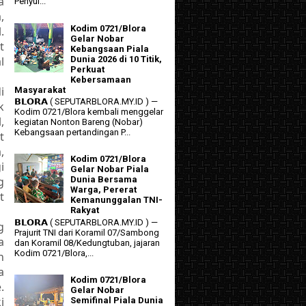
a
Penyul...
,
Kodim 0721/Blora
.
Gelar Nobar
t
Kebangsaan Piala
l
Dunia 2026 di 10 Titik,
Perkuat
Kebersamaan
i
Masyarakat
𝗕𝗟𝗢𝗥𝗔 ( SEPUTARBLORA.MY.ID ) —
k
Kodim 0721/Blora kembali menggelar
,
kegiatan Nonton Bareng (Nobar)
Kebangsaan pertandingan P...
t
,
Kodim 0721/Blora
i
Gelar Nobar Piala
g
Dunia Bersama
Warga, Pererat
t
Kemanunggalan TNI-
Rakyat
𝗕𝗟𝗢𝗥𝗔 ( SEPUTARBLORA.MY.ID ) —
g
Prajurit TNI dari Koramil 07/Sambong
a
dan Koramil 08/Kedungtuban, jajaran
Kodim 0721/Blora,...
n
a
Kodim 0721/Blora
.
Gelar Nobar
i
Semifinal Piala Dunia