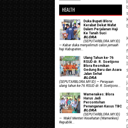
HEALTH
Duka Bupati Blora:
Kerabat Dekat Wafat
Dalam Perjalanan Haji
Ke Tanah Suci
𝗕𝗟𝗢𝗥𝗔
(SEPUTARBLORA.MY.ID)
— Kabar duka menyelimuti calon jemaah
haji Kabupaten...
Ulang Tahun ke-76
RSUD dr. R. Soetijono
Blora Resmikan
Gedung Baru dan Acara
Jalan Sehat
𝗕𝗟𝗢𝗥𝗔
(SEPUTARBLORA.MY.ID) — Perayaan
ulang tahun ke-76 RSUD dr. R. Soetijono...
Wamenakes: Blora
Harus Jadi
Percontohan
Penanganan Kasus TBC
𝗕𝗟𝗢𝗥𝗔
(SEPUTARBLORA.MY.ID)
— Wakil Menteri Kesehatan (Wamenkes)
Republik...