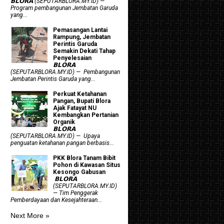
𝗕𝗟𝗢𝗥𝗔 (SEPUTARBLORA.MY.ID) —
Program pembangunan Jembatan Garuda
yang...
Pemasangan Lantai
Rampung, Jembatan
Perintis Garuda
Semakin Dekati Tahap
Penyelesaian
𝗕𝗟𝗢𝗥𝗔
(SEPUTARBLORA.MY.ID) — Pembangunan
Jembatan Perintis Garuda yang...
​Perkuat Ketahanan
Pangan, Bupati Blora
Ajak Fatayat NU
Kembangkan Pertanian
Organik
𝗕𝗟𝗢𝗥𝗔
(SEPUTARBLORA.MY.ID) — Upaya
penguatan ketahanan pangan berbasis...
PKK Blora Tanam Bibit
Pohon di Kawasan Situs
Kesongo Gabusan
‎ 𝗕𝗟𝗢𝗥𝗔
(SEPUTARBLORA.MY.ID)
— Tim Penggerak
Pemberdayaan dan Kesejahteraan...
Next More »