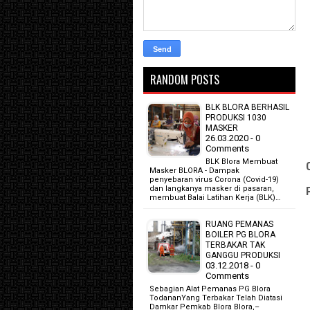
RANDOM POSTS
BLK BLORA BERHASIL
PRODUKSI 1030
MASKER
26.03.2020 - 0
Comments
BLK Blora Membuat
Masker BLORA - Dampak
penyebaran virus Corona (Covid-19)
dan langkanya masker di pasaran,
membuat Balai Latihan Kerja (BLK)…
RUANG PEMANAS
BOILER PG BLORA
TERBAKAR TAK
GANGGU PRODUKSI
03.12.2018 - 0
Comments
Sebagian Alat Pemanas PG Blora
TodananYang Terbakar Telah Diatasi
Damkar Pemkab Blora Blora,–