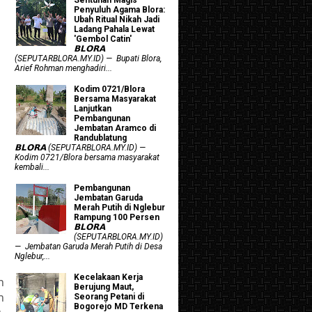
Penyuluh Agama Blora:
Ubah Ritual Nikah Jadi
Ladang Pahala Lewat
'Gembol Catin'
𝗕𝗟𝗢𝗥𝗔
(SEPUTARBLORA.MY.ID) — Bupati Blora,
Arief Rohman menghadiri...
Kodim 0721/Blora
Bersama Masyarakat
Lanjutkan
Pembangunan
Jembatan Aramco di
Randublatung
𝗕𝗟𝗢𝗥𝗔 (SEPUTARBLORA.MY.ID) —
Kodim 0721/Blora bersama masyarakat
kembali...
Pembangunan
Jembatan Garuda
Merah Putih di Nglebur
Rampung 100 Persen
𝗕𝗟𝗢𝗥𝗔
(SEPUTARBLORA.MY.ID)
— Jembatan Garuda Merah Putih di Desa
Nglebur,...
Kecelakaan Kerja
n
Berujung Maut,
n
Seorang Petani di
Bogorejo MD Terkena