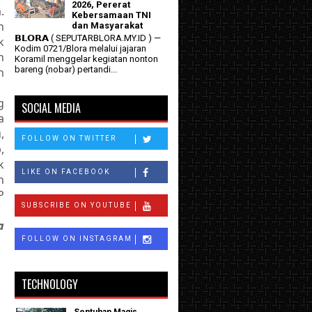
2026, Pererat
.
Kebersamaan TNI
n
dan Masyarakat
𝗕𝗟𝗢𝗥𝗔 ( SEPUTARBLORA.MY.ID ) —
k
Kodim 0721/Blora melalui jajaran
n
Koramil menggelar kegiatan nonton
bareng (nobar) pertandi...
h
g
SOCIAL MEDIA
a
,
FOLLOW ON TWITTER
,
k
LIKE ON FACEBOOK
n
P
SUBSCRIBE ON YOUTUBE
a
FOLLOW ON INSTAGRAM
TECHNOLOGY
Sentuhan Magis