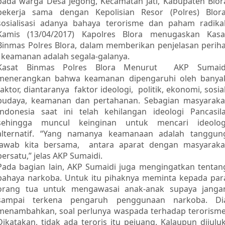
pada warga Desa Jegong, Kecamatan Jati, Kabupaten Blor
bekerja sama dengan Kepolisian Resor (Polres) Blora
sosialisasi adanya bahaya terorisme dan paham radikal
Kamis (13/04/2017) Kapolres Blora menugaskan Kasa
Binmas Polres Blora, dalam memberikan penjelasan periha
keamanan adalah segala-galanya.
Kasat Binmas Polres Blora Menurut AKP Sumaid
menerangkan bahwa keamanan dipengaruhi oleh banya
faktor, diantaranya faktor ideologi, politik, ekonomi, sosial
budaya, keamanan dan pertahanan. Sebagian masyaraka
Indonesia saat ini telah kehilangan ideologi Pancasila
sehingga muncul keinginan untuk mencari ideolog
alternatif. “Yang namanya keamanaan adalah tanggun
jawab kita bersama, antara aparat dengan masyaraka
bersatu,” jelas AKP Sumaidi.
Pada bagian lain, AKP Sumaidi juga mengingatkan tentan
bahaya narkoba. Untuk itu pihaknya meminta kepada par
orang tua untuk mengawasai anak-anak supaya janga
sampai terkena pengaruh penggunaan narkoba. Di
menambahkan, soal perlunya waspada terhadap terorisme
Dikatakan, tidak ada teroris itu pejuang. Kalaupun dijuluk