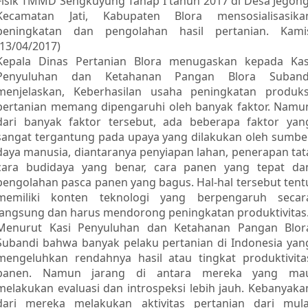
Fisik TMMD Sengkuyung Tahap I tahun 2017 di Desa Jegong
Kecamatan Jati, Kabupaten Blora mensosialisasika
peningkatan dan pengolahan hasil pertanian. Kami
(13/04/2017)
Kepala Dinas Pertanian Blora menugaskan kepada Kas
Penyuluhan dan Ketahanan Pangan Blora Suband
menjelaskan, Keberhasilan usaha peningkatan produks
pertanian memang dipengaruhi oleh banyak faktor. Namu
dari banyak faktor tersebut, ada beberapa faktor yan
sangat tergantung pada upaya yang dilakukan oleh sumbe
daya manusia, diantaranya penyiapan lahan, penerapan tat
cara budidaya yang benar, cara panen yang tepat da
pengolahan pasca panen yang bagus. Hal-hal tersebut tent
memiliki konten teknologi yang berpengaruh secar
langsung dan harus mendorong peningkatan produktivitas
Menurut Kasi Penyuluhan dan Ketahanan Pangan Blor
Subandi bahwa banyak pelaku pertanian di Indonesia yan
mengeluhkan rendahnya hasil atau tingkat produktivita
panen. Namun jarang di antara mereka yang ma
melakukan evaluasi dan introspeksi lebih jauh. Kebanyaka
dari mereka melakukan aktivitas pertanian dari mula