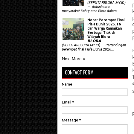
(SEPUTARBLORA.MY.ID)
— Antusiasme
masyarakat Kabupaten Blora dalam...
Nobar Perempat Final
Piala Dunia 2026, TNI
dan Warga Ramaikan
Berbagai Titik di
Wilayah Blora
𝗕𝗟𝗢𝗥𝗔
(SEPUTARBLORA.MY.ID) — Pertandingan
perempat final Piala Dunia 2026...
Next More »
CONTACT FORM
Name
Email
*
Message
*