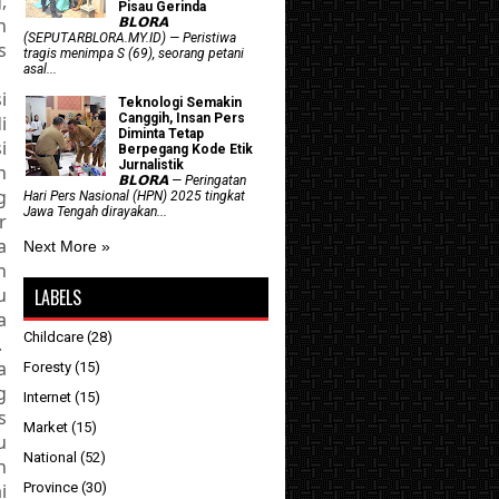
,
Pisau Gerinda
n
𝗕𝗟𝗢𝗥𝗔
(SEPUTARBLORA.MY.ID) — Peristiwa
s
tragis menimpa S (69), seorang petani
asal...
i
Teknologi Semakin
Canggih, Insan Pers
i
Diminta Tetap
i
Berpegang Kode Etik
Jurnalistik
n
𝗕𝗟𝗢𝗥𝗔 — Peringatan
g
Hari Pers Nasional (HPN) 2025 tingkat
Jawa Tengah dirayakan...
r
a
Next More »
n
u
LABELS
a
Childcare
(28)
.
a
Foresty
(15)
g
Internet
(15)
s
Market
(15)
u
National
(52)
n
Province
(30)
i