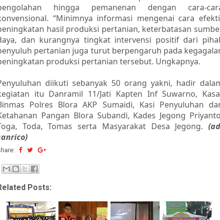
pengolahan hingga pemanenan dengan cara-car
konvensional. “Minimnya informasi mengenai cara efekti
peningkatan hasil produksi pertanian, keterbatasan sumbe
daya, dan kurangnya tingkat intervensi positif dari piha
penyuluh pertanian juga turut berpengaruh pada kegagala
peningkatan produksi pertanian tersebut. Ungkapnya.
Penyuluhan diikuti sebanyak 50 orang yakni, hadir dala
kegiatan itu Danramil 11/Jati Kapten Inf Suwarno, Kasa
Binmas Polres Blora AKP Sumaidi, Kasi Penyuluhan da
Ketahanan Pangan Blora Subandi, Kades Jegong Priyanto
Toga, Toda, Tomas serta Masyarakat Desa Jegong.
(ad
sanrico)
Share:
Related Posts: