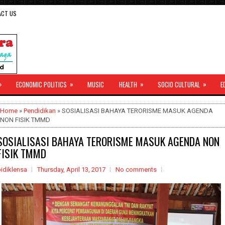
ACT US
»
»
»
»
ECONOMIC POLITICS
MUSIC
HEALTH
SOCIO CULTURAL
E
Home
»
Pendidikan
» SOSIALISASI BAHAYA TERORISME MASUK AGENDA
NON FISIK TMMD
SOSIALISASI BAHAYA TERORISME MASUK AGENDA NON
FISIK TMMD
idiklensa
Thursday, April 13, 2017
No comments