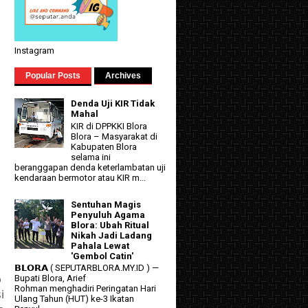
Instagram
Popular Posts
Archives
Denda Uji KIR Tidak
Mahal
KIR di DPPKKI Blora
Blora – Masyarakat di
Kabupaten Blora
selama ini
beranggapan denda keterlambatan uji
kendaraan bermotor atau KIR m...
Sentuhan Magis
Penyuluh Agama
Blora: Ubah Ritual
Nikah Jadi Ladang
Pahala Lewat
'Gembol Catin'
𝗕𝗟𝗢𝗥𝗔 ( SEPUTARBLORA.MY.ID ) —
p
Bupati Blora, Arief
Rohman menghadiri Peringatan Hari
i
Ulang Tahun (HUT) ke-3 Ikatan