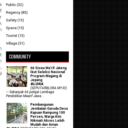
a
Public
(32)
f
Regency
(85)
r
Safety
(13)
k
Space
(15)
n
Tourist
(13)
Village
(51)
m
t
COMMUNITY
n
,
66 Siswa Ma’rif Jateng
Ikut Seleksi Nasional
i
Program Magang di
Jepang
𝗕𝗟𝗢𝗥𝗔
(SEPUTARBLORA.MY.ID)
— Sebanyak 66 pelajar Lembaga
Pendidikan Maarif Jawa...
Pembangunan
Jembatan Garuda Desa
Kapuan Rampung 100
Persen, Warga Kini
Nikmati Akses Lebih
Mudah dan Aman