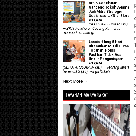
BPJS Kesehatan
Gandeng Tokoh Agama
Jadi Mitra Strategis
Sosialisasi JKN di Blora
𝗕𝗟𝗢𝗥𝗔
(SEPUTARBLORA.MY.ID)
— BPJS Kesehatan Cabang Pati terus
memperkuat sinergi...
Lansia Hilang 5 Hari
Ditemukan MD di Hutan
Todanan, Polisi
Pastikan Tidak Ada
Unsur Penganiayaan
𝗕𝗟𝗢𝗥𝗔
(SEPUTARBLORA.MY.ID) — Seorang lansia
berinisial S (89), warga Dukuh...
Next More »
LAYANAN MASYARAKAT