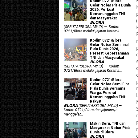
Kodim 0721/Blora
Gelar Nobar Piala Dunia
2026, Perkuat
Kemanunggalan TNI
dan Masyarakat
𝗕𝗟𝗢𝗥𝗔
(SEPUTARBLORA.MY.ID) — Kodim
0721/Blora melalui jajaran Koramil...
Kodim 0721/Blora
Gelar Nobar Semifinal
Piala Dunia 2026,
Pererat Kebersamaan
TNI dan Masyarakat
𝗕𝗟𝗢𝗥𝗔
(SEPUTARBLORA.MY.ID) — Kodim
0721/Blora melalui jajaran Koramil...
Kodim 0721/Blora
Gelar Nobar Semi Final
Piala Dunia Bersama
Warga, Pererat
Kemanunggalan TNI-
Rakyat
𝗕𝗟𝗢𝗥𝗔 (SEPUTARBLORA.MY.ID) —
Kodim 0721/Blora dan jajarannya
menggelar...
Makin Seru, TNI dan
Masyarakat Nobar Piala
Dunia di Blora
𝗕𝗟𝗢𝗥𝗔