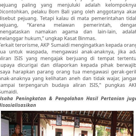
pejuang paling yang menjuluki adalah kelompoknya
Dicontohkan, pelaku Bom Bali yang oleh anggotanya aka
disebut pejuang. Tetapi kalau di mata pemerintahan tida
pejuang, “Karena melawan pemerintah, denga
mengataskan namakan agama dan lain-lain, adala
melanggar hukum,” ungkap Kasat Binmas.
Terkait terorisme, AKP Sumaidi mengingatkan kepada oran
tua untuk waspada, mengawasi anak-anaknya, jika ad
aliran ISIS yang mengajak berjuang di tempat tertentu
supaya dicurigai dan dilaporkan kepada pihak berwajib
“saya harapkan parang orang tua mengawasi gerak-geri
anak-anaknya yang kelihatan aneh dan tidak wajar, janga
sampai terpengaruh budaya aliran ISIS,” pungkas AK
Sumaidi.
Usaha Peningkatan & Pengolahan Hasil Pertanian jug
disosialisasikan