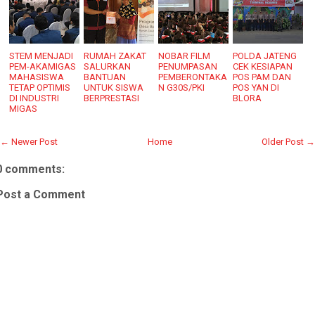
STEM MENJADI
RUMAH ZAKAT
NOBAR FILM
POLDA JATENG
PEM-AKAMIGAS
SALURKAN
PENUMPASAN
CEK KESIAPAN
MAHASISWA
BANTUAN
PEMBERONTAKA
POS PAM DAN
TETAP OPTIMIS
UNTUK SISWA
N G30S/PKI
POS YAN DI
DI INDUSTRI
BERPRESTASI
BLORA
MIGAS
← Newer Post
Home
Older Post →
0 comments:
Post a Comment