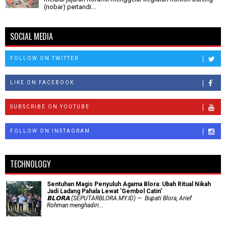
(nobar) pertandi...
SOCIAL MEDIA
FOLLOW ON TWITTER
LIKE ON FACEBOOK
SUBSCRIBE ON YOUTUBE
FOLLOW ON INSTAGRAM
TECHNOLOGY
Sentuhan Magis Penyuluh Agama Blora: Ubah Ritual Nikah
Jadi Ladang Pahala Lewat 'Gembol Catin'
𝗕𝗟𝗢𝗥𝗔 (SEPUTARBLORA.MY.ID) — Bupati Blora, Arief
Rohman menghadiri...