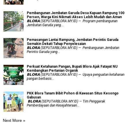
Pembangunan Jembatan Garuda Desa Kapuan Rampung 100
Persen, Warga Kini Nikmati Akses Lebih Mudah dan Aman
𝗕𝗟𝗢𝗥𝗔 (SEPUTARBLORA.MY.ID) — Program pembangunan
Jembatan Garuda yang...
Pemasangan Lantai Rampung, Jembatan Perintis Garuda
Semakin Dekati Tahap Penyelesaian
𝗕𝗟𝗢𝗥𝗔 (SEPUTARBLORA.MY.ID) — Pembangunan Jembatan
Perintis Garuda yang...
​Perkuat Ketahanan Pangan, Bupati Blora Ajak Fatayat NU
Kembangkan Pertanian Organik
𝗕𝗟𝗢𝗥𝗔 (SEPUTARBLORA.MY.ID) — Upaya penguatan ketahanan
pangan berbasis...
PKK Blora Tanam Bibit Pohon di Kawasan Situs Kesongo
Gabusan
‎ 𝗕𝗟𝗢𝗥𝗔 (SEPUTARBLORA.MY.ID) — Tim Penggerak
Pemberdayaan dan Kesejahteraan...
Next More »