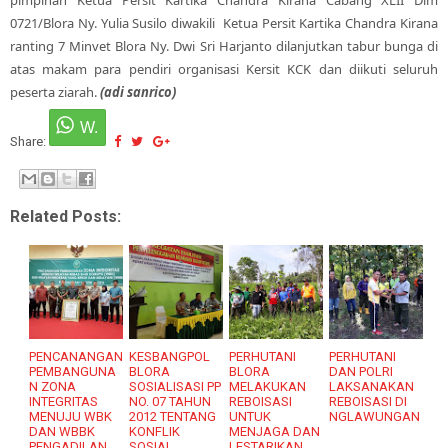
0721/Blora Ny. Yulia Susilo diwakili Ketua Persit Kartika Chandra Kirana
ranting 7 Minvet Blora Ny. Dwi Sri Harjanto dilanjutkan tabur bunga di
atas makam para pendiri organisasi Kersit KCK dan diikuti seluruh
peserta ziarah.
(adi sanrico)
Share:
Related Posts:
PENCANANGAN
KESBANGPOL
PERHUTANI
PERHUTANI
PEMBANGUNA
BLORA
BLORA
DAN POLRI
N ZONA
SOSIALISASI PP
MELAKUKAN
LAKSANAKAN
INTEGRITAS
NO. 07 TAHUN
REBOISASI
REBOISASI DI
MENUJU WBK
2012 TENTANG
UNTUK
NGLAWUNGAN
DAN WBBK
KONFLIK
MENJAGA DAN
PENGADILAN
SOSIAL
LESTARIKAN