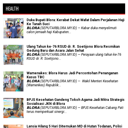
HEALTH
Duka Bupati Blora: Kerabat Dekat Wafat Dalam Perjalanan Haji
Ke Tanah Suci
𝗕𝗟𝗢𝗥𝗔 (SEPUTARBLORA.MY.ID) — Kabar duka menyelimuti
calon jemaah haji Kabupaten...
Ulang Tahun ke-76 RSUD dr. R. Soetijono Blora Resmikan
Gedung Baru dan Acara Jalan Sehat
𝗕𝗟𝗢𝗥𝗔 (SEPUTARBLORA.MY.ID) — Perayaan ulang tahun ke-76
RSUD dr. R. Soetijono...
Wamenakes: Blora Harus Jadi Percontohan Penanganan
Kasus TBC
𝗕𝗟𝗢𝗥𝗔 (SEPUTARBLORA.MY.ID) — Wakil Menteri Kesehatan
(Wamenkes) Republik...
BPJS Kesehatan Gandeng Tokoh Agama Jadi Mitra Strategis
Sosialisasi JKN di Blora
𝗕𝗟𝗢𝗥𝗔 (SEPUTARBLORA.MY.ID) — BPJS Kesehatan Cabang Pati
terus memperkuat sinergi...
Lansia Hilang 5 Hari Ditemukan MD di Hutan Todanan, Polisi