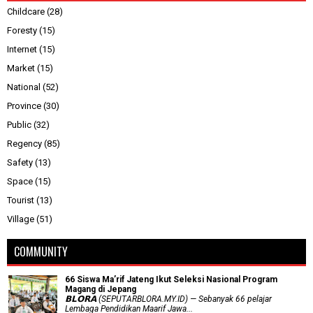
Childcare
(28)
Foresty
(15)
Internet
(15)
Market
(15)
National
(52)
Province
(30)
Public
(32)
Regency
(85)
Safety
(13)
Space
(15)
Tourist
(13)
Village
(51)
COMMUNITY
66 Siswa Ma’rif Jateng Ikut Seleksi Nasional Program
Magang di Jepang
𝗕𝗟𝗢𝗥𝗔 (SEPUTARBLORA.MY.ID) — Sebanyak 66 pelajar
Lembaga Pendidikan Maarif Jawa...