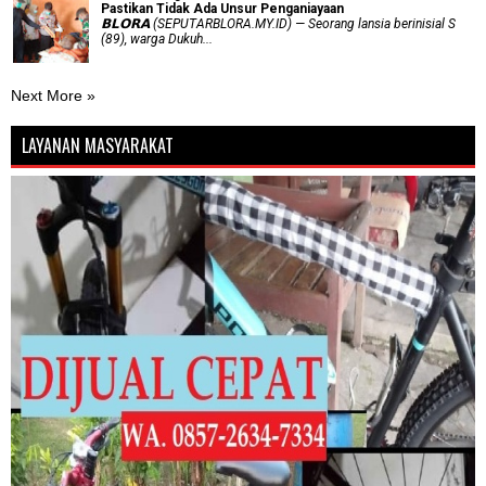
Pastikan Tidak Ada Unsur Penganiayaan
𝗕𝗟𝗢𝗥𝗔 (SEPUTARBLORA.MY.ID) — Seorang lansia berinisial S
(89), warga Dukuh...
Next More »
LAYANAN MASYARAKAT