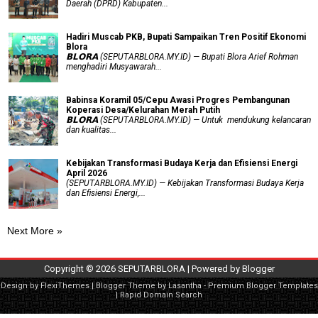
Daerah (DPRD) Kabupaten...
Hadiri Muscab PKB, Bupati Sampaikan Tren Positif Ekonomi
Blora
𝗕𝗟𝗢𝗥𝗔 (SEPUTARBLORA.MY.ID) — Bupati Blora Arief Rohman
menghadiri Musyawarah...
Babinsa Koramil 05/Cepu Awasi Progres Pembangunan
Koperasi Desa/Kelurahan Merah Putih
𝗕𝗟𝗢𝗥𝗔 (SEPUTARBLORA.MY.ID) — Untuk mendukung kelancaran
dan kualitas...
Kebijakan Transformasi Budaya Kerja dan Efisiensi Energi
April 2026
(SEPUTARBLORA.MY.ID) — Kebijakan Transformasi Budaya Kerja
dan Efisiensi Energi,...
Next More »
Copyright ©
2026
SEPUTARBLORA
| Powered by
Blogger
Design by
FlexiThemes
| Blogger Theme by
Lasantha
-
Premium Blogger Templates
|
Rapid Domain Search