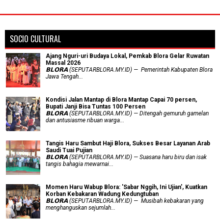
SOCIO CULTURAL
Ajang Nguri-uri Budaya Lokal, Pemkab Blora Gelar Ruwatan
Massal 2026
𝗕𝗟𝗢𝗥𝗔 (SEPUTARBLORA.MY.ID) — Pemerintah Kabupaten Blora
Jawa Tengah...
Kondisi Jalan Mantap di Blora Mantap Capai 70 persen,
Bupati Janji Bisa Tuntas 100 Persen
𝗕𝗟𝗢𝗥𝗔 (SEPUTARBLORA.MY.ID) — Ditengah gemuruh gamelan
dan antusiasme ribuan warga...
Tangis Haru Sambut Haji Blora, Sukses Besar Layanan Arab
Saudi Tuai Pujian
𝗕𝗟𝗢𝗥𝗔 (SEPUTARBLORA.MY.ID) — Suasana haru biru dan isak
tangis bahagia mewarnai...
Momen Haru Wabup Blora: ​'Sabar Nggih, Ini Ujian', Kuatkan
Korban Kebakaran Wadung Kedungtuban
𝗕𝗟𝗢𝗥𝗔 (SEPUTARBLORA.MY.ID) — Musibah kebakaran yang
menghanguskan sejumlah...