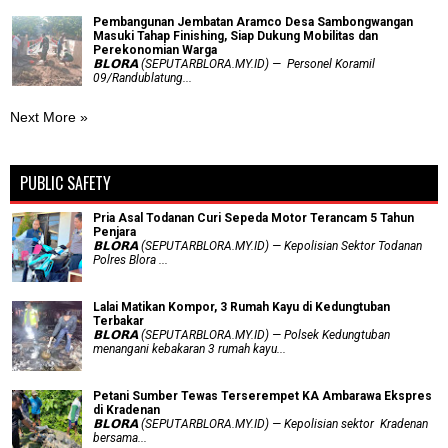
Pembangunan Jembatan Aramco Desa Sambongwangan
Masuki Tahap Finishing, Siap Dukung Mobilitas dan
Perekonomian Warga
𝗕𝗟𝗢𝗥𝗔 (SEPUTARBLORA.MY.ID) — Personel Koramil
09/Randublatung...
Next More »
PUBLIC SAFETY
Pria Asal Todanan Curi Sepeda Motor Terancam 5 Tahun
Penjara
𝗕𝗟𝗢𝗥𝗔 (SEPUTARBLORA.MY.ID) — Kepolisian Sektor Todanan
Polres Blora ...
Lalai Matikan Kompor, 3 Rumah Kayu di Kedungtuban
Terbakar
𝗕𝗟𝗢𝗥𝗔 (SEPUTARBLORA.MY.ID) — Polsek Kedungtuban
menangani kebakaran 3 rumah kayu...
Petani Sumber Tewas Terserempet KA Ambarawa Ekspres
di Kradenan
𝗕𝗟𝗢𝗥𝗔 (SEPUTARBLORA.MY.ID) — Kepolisian sektor Kradenan
bersama...