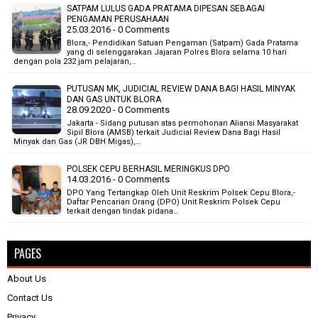
SATPAM LULUS GADA PRATAMA DIPESAN SEBAGAI
PENGAMAN PERUSAHAAN
25.03.2016 - 0 Comments
Blora,- Pendidikan Satuan Pengaman (Satpam) Gada Pratama
yang di selenggarakan Jajaran Polres Blora selama 10 hari
dengan pola 232 jam pelajaran,…
PUTUSAN MK, JUDICIAL REVIEW DANA BAGI HASIL MINYAK
DAN GAS UNTUK BLORA
28.09.2020 - 0 Comments
Jakarta - Sidang putusan atas permohonan Aliansi Masyarakat
Sipil Blora (AMSB) terkait Judicial Review Dana Bagi Hasil
Minyak dan Gas (JR DBH Migas),…
POLSEK CEPU BERHASIL MERINGKUS DPO
14.03.2016 - 0 Comments
DPO Yang Tertangkap Oleh Unit Reskrim Polsek Cepu Blora,-
Daftar Pencarian Orang (DPO) Unit Reskrim Polsek Cepu
terkait dengan tindak pidana…
PAGES
About Us
Contact Us
Privacy