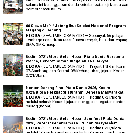
KIR di DPPKKI Blora Blora – Masyarakat di Kabupaten Blora
selama ini beranggapan denda keterlambatan uji kendaraan
bermotor atau KIR m...
66 Siswa Ma’rif Jateng Ikut Seleksi Nasional Program
Magang di Jepang
𝗕𝗟𝗢𝗥𝗔 ( SEPUTARBLORA.MY.ID ) — Sebanyak 66 pelajar
Lembaga Pendidikan Maarif Jawa Tengah, baik dari jenjang
SMA, SMK, maup...
Kodim 0721/Blora Gelar Nobar Piala Dunia Bersama
Warga, Pererat Kemanunggalan TNI-Rakyat
𝗕𝗟𝗢𝗥𝗔 ( SEPUTARBLORA.MY.ID ) — Prajurit TNI dari Koramil
07/Sambong dan Koramil 08/Kedungtuban, jajaran Kodim
0721/Blora,...
Nonton Bareng Final Piala Dunia 2026, Kodim
0721/Blora Perkuat Silaturahmi Dengan Masyarakat
𝗕𝗟𝗢𝗥𝗔 ( SEPUTARBLORA.MY.ID ) — Kodim 0721/Blora
melalui seluruh Koramil jajaran menggelar kegiatan nonton
bareng (nobar) ...
Kodim 0721/Blora Gelar Nobar Semifinal Piala Dunia
2026, Pererat Kebersamaan TNI dan Masyarakat
𝗕𝗟𝗢𝗥𝗔 ( SEPUTARBLORA.MY.ID ) — Kodim 0721/Blora
melalui jajaran Koramil menggelar kegiatan nonton bareng