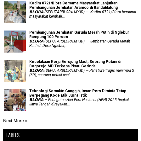
Kodim 0721/Blora Bersama Masyarakat Lanjutkan
Pembangunan Jembatan Aramco di Randublatung
𝗕𝗟𝗢𝗥𝗔 (SEPUTARBLORA.MY.ID) — Kodim 0721/Blora bersama
masyarakat kembali...
Pembangunan Jembatan Garuda Merah Putih di Nglebur
Rampung 100 Persen
𝗕𝗟𝗢𝗥𝗔 (SEPUTARBLORA.MY.ID) — Jembatan Garuda Merah
Putih di Desa Nglebur,...
Kecelakaan Kerja Berujung Maut, Seorang Petani di
Bogorejo MD Terkena Pisau Gerinda
𝗕𝗟𝗢𝗥𝗔 (SEPUTARBLORA.MY.ID) — Peristiwa tragis menimpa S
(69), seorang petani asal...
Teknologi Semakin Canggih, Insan Pers Diminta Tetap
Berpegang Kode Etik Jurnalistik
𝗕𝗟𝗢𝗥𝗔 — Peringatan Hari Pers Nasional (HPN) 2025 tingkat
Jawa Tengah dirayakan...
Next More »
LABELS