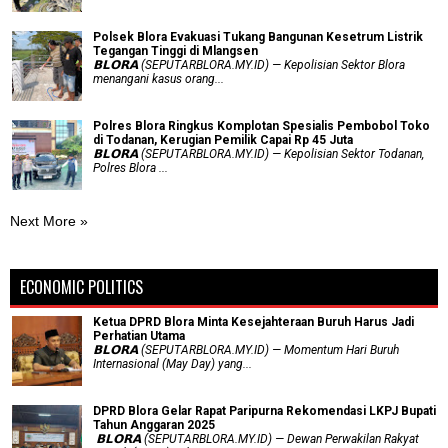
Polsek Blora Evakuasi Tukang Bangunan Kesetrum Listrik
Tegangan Tinggi di Mlangsen
𝗕𝗟𝗢𝗥𝗔 (SEPUTARBLORA.MY.ID) — Kepolisian Sektor Blora
menangani kasus orang...
Polres Blora Ringkus Komplotan Spesialis Pembobol Toko
di Todanan, Kerugian Pemilik Capai Rp 45 Juta
𝗕𝗟𝗢𝗥𝗔 (SEPUTARBLORA.MY.ID) — Kepolisian Sektor Todanan,
Polres Blora ...
Next More »
ECONOMIC POLITICS
Ketua DPRD Blora Minta Kesejahteraan Buruh Harus Jadi
Perhatian Utama
​𝗕𝗟𝗢𝗥𝗔 (SEPUTARBLORA.MY.ID) — Momentum Hari Buruh
Internasional (May Day) yang...
DPRD Blora Gelar Rapat Paripurna Rekomendasi LKPJ Bupati
Tahun Anggaran 2025
‎ 𝗕𝗟𝗢𝗥𝗔 (SEPUTARBLORA.MY.ID) — Dewan Perwakilan Rakyat