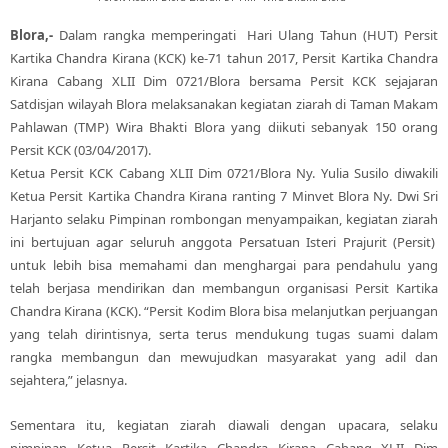
Blora,-
Dalam rangka memperingati Hari Ulang Tahun (HUT) Persit
Kartika Chandra Kirana (KCK) ke-71 tahun 2017, Persit Kartika Chandra
Kirana Cabang XLII Dim 0721/Blora bersama Persit KCK sejajaran
Satdisjan wilayah Blora melaksanakan kegiatan ziarah di Taman Makam
Pahlawan (TMP) Wira Bhakti Blora yang diikuti sebanyak 150 orang
Persit KCK (03/04/2017).
Ketua Persit KCK Cabang XLII Dim 0721/Blora Ny. Yulia Susilo diwakili
Ketua Persit Kartika Chandra Kirana ranting 7 Minvet Blora Ny. Dwi Sri
Harjanto selaku Pimpinan rombongan menyampaikan, kegiatan ziarah
ini bertujuan agar seluruh anggota Persatuan Isteri Prajurit (Persit)
untuk lebih bisa memahami dan menghargai para pendahulu yang
telah berjasa mendirikan dan membangun organisasi Persit Kartika
Chandra Kirana (KCK). “Persit Kodim Blora bisa melanjutkan perjuangan
yang telah dirintisnya, serta terus mendukung tugas suami dalam
rangka membangun dan mewujudkan masyarakat yang adil dan
sejahtera,” jelasnya.
Sementara itu, kegiatan ziarah diawali dengan upacara, selaku
pimpinan Ketua Persit Kartika Chandra Kirana Cabang XLII Dim