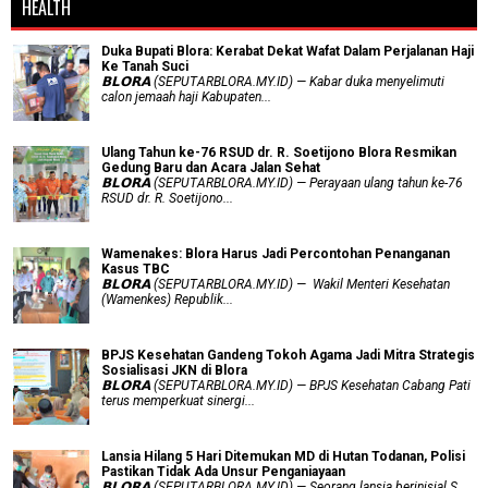
HEALTH
Duka Bupati Blora: Kerabat Dekat Wafat Dalam Perjalanan Haji
Ke Tanah Suci
𝗕𝗟𝗢𝗥𝗔 (SEPUTARBLORA.MY.ID) — Kabar duka menyelimuti
calon jemaah haji Kabupaten...
Ulang Tahun ke-76 RSUD dr. R. Soetijono Blora Resmikan
Gedung Baru dan Acara Jalan Sehat
𝗕𝗟𝗢𝗥𝗔 (SEPUTARBLORA.MY.ID) — Perayaan ulang tahun ke-76
RSUD dr. R. Soetijono...
Wamenakes: Blora Harus Jadi Percontohan Penanganan
Kasus TBC
𝗕𝗟𝗢𝗥𝗔 (SEPUTARBLORA.MY.ID) — Wakil Menteri Kesehatan
(Wamenkes) Republik...
BPJS Kesehatan Gandeng Tokoh Agama Jadi Mitra Strategis
Sosialisasi JKN di Blora
𝗕𝗟𝗢𝗥𝗔 (SEPUTARBLORA.MY.ID) — BPJS Kesehatan Cabang Pati
terus memperkuat sinergi...
Lansia Hilang 5 Hari Ditemukan MD di Hutan Todanan, Polisi
Pastikan Tidak Ada Unsur Penganiayaan
𝗕𝗟𝗢𝗥𝗔 (SEPUTARBLORA.MY.ID) — Seorang lansia berinisial S