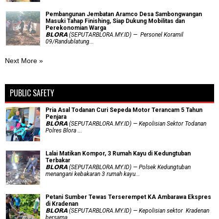
Pembangunan Jembatan Aramco Desa Sambongwangan
Masuki Tahap Finishing, Siap Dukung Mobilitas dan
Perekonomian Warga
𝗕𝗟𝗢𝗥𝗔 (SEPUTARBLORA.MY.ID) — Personel Koramil
09/Randublatung...
Next More »
PUBLIC SAFETY
Pria Asal Todanan Curi Sepeda Motor Terancam 5 Tahun
Penjara
𝗕𝗟𝗢𝗥𝗔 (SEPUTARBLORA.MY.ID) — Kepolisian Sektor Todanan
Polres Blora ...
Lalai Matikan Kompor, 3 Rumah Kayu di Kedungtuban
Terbakar
𝗕𝗟𝗢𝗥𝗔 (SEPUTARBLORA.MY.ID) — Polsek Kedungtuban
menangani kebakaran 3 rumah kayu...
Petani Sumber Tewas Terserempet KA Ambarawa Ekspres
di Kradenan
𝗕𝗟𝗢𝗥𝗔 (SEPUTARBLORA.MY.ID) — Kepolisian sektor Kradenan
bersama...