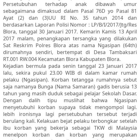
Persetubuhan terhadap anak dibawah umur
sebagaimana dimaksud dalam Pasal 76D yo Pasal 81
Ayat (2) dan (3)UU RI No. 35 tahun 2014 dan
berdasarkan Laporan Polisi Nomor : LP/B/I/2017/Jtg/Res
Blora, tanggal 30 Januari 2017. Kemarin Kamis 13 April
2017 malam, penangkapan tersangka yang dilakukan
Sat Reskrim Polres Blora atas nama Ngasipan (64th)
dirumahnya sendiri, bertempat di Desa Tambaksari
RT.001 RW.004 Kecamatan Blora Kabupaten Blora.
Kejadian bermula pada senin tanggal 23 Januari 2017
lalu, sekira pukul 23.00 WIB di dalam kamar rumah
pelaku (Ngasipan). Korban tetangga rumahnya sebut
saja namanya Bunga (Nama Samaran) gadis berusia 13
tahun yang masih duduk sebagai pelajar Sekolah Dasar.
Dengan dalih tipu muslihat bahwa Ngasipan
menyetubuhi korban supaya tidak mengompol lagi.
lebih ironisnya lagi persetubuhan tersebut terjadi
berulang kali. Kelakuan bejat pelaku terbongkar setelah
ibu korban yang bekerja sebagai TKW di Malaysia
menelpon korban dan korban yang merupakan