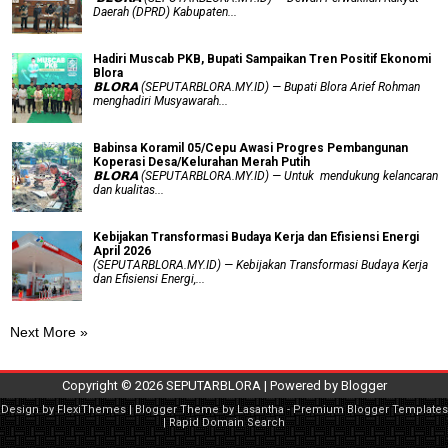
Daerah (DPRD) Kabupaten...
Hadiri Muscab PKB, Bupati Sampaikan Tren Positif Ekonomi
Blora
𝗕𝗟𝗢𝗥𝗔 (SEPUTARBLORA.MY.ID) — Bupati Blora Arief Rohman
menghadiri Musyawarah...
Babinsa Koramil 05/Cepu Awasi Progres Pembangunan
Koperasi Desa/Kelurahan Merah Putih
𝗕𝗟𝗢𝗥𝗔 (SEPUTARBLORA.MY.ID) — Untuk mendukung kelancaran
dan kualitas...
Kebijakan Transformasi Budaya Kerja dan Efisiensi Energi
April 2026
(SEPUTARBLORA.MY.ID) — Kebijakan Transformasi Budaya Kerja
dan Efisiensi Energi,...
Next More »
Copyright ©
2026
SEPUTARBLORA
| Powered by
Blogger
Design by
FlexiThemes
| Blogger Theme by
Lasantha
-
Premium Blogger Templates
|
Rapid Domain Search