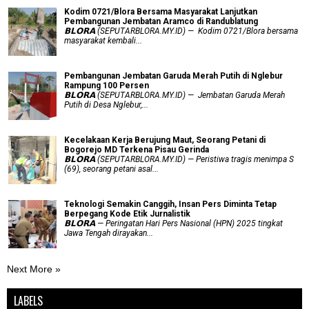
Kodim 0721/Blora Bersama Masyarakat Lanjutkan
Pembangunan Jembatan Aramco di Randublatung
𝗕𝗟𝗢𝗥𝗔 (SEPUTARBLORA.MY.ID) — Kodim 0721/Blora bersama
masyarakat kembali...
Pembangunan Jembatan Garuda Merah Putih di Nglebur
Rampung 100 Persen
𝗕𝗟𝗢𝗥𝗔 (SEPUTARBLORA.MY.ID) — Jembatan Garuda Merah
Putih di Desa Nglebur,...
Kecelakaan Kerja Berujung Maut, Seorang Petani di
Bogorejo MD Terkena Pisau Gerinda
𝗕𝗟𝗢𝗥𝗔 (SEPUTARBLORA.MY.ID) — Peristiwa tragis menimpa S
(69), seorang petani asal...
Teknologi Semakin Canggih, Insan Pers Diminta Tetap
Berpegang Kode Etik Jurnalistik
𝗕𝗟𝗢𝗥𝗔 — Peringatan Hari Pers Nasional (HPN) 2025 tingkat
Jawa Tengah dirayakan...
Next More »
LABELS