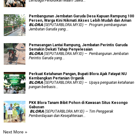
Lembaga Pendidikan Maarif Jawa...
Pembangunan Jembatan Garuda Desa Kapuan Rampung 100
Persen, Warga Kini Nikmati Akses Lebih Mudah dan Aman
𝗕𝗟𝗢𝗥𝗔 (SEPUTARBLORA.MY.ID) — Program pembangunan
Jembatan Garuda yang...
Pemasangan Lantai Rampung, Jembatan Perintis Garuda
Semakin Dekati Tahap Penyelesaian
𝗕𝗟𝗢𝗥𝗔 (SEPUTARBLORA.MY.ID) — Pembangunan Jembatan
Perintis Garuda yang...
​Perkuat Ketahanan Pangan, Bupati Blora Ajak Fatayat NU
Kembangkan Pertanian Organik
𝗕𝗟𝗢𝗥𝗔 (SEPUTARBLORA.MY.ID) — Upaya penguatan ketahanan
pangan berbasis...
PKK Blora Tanam Bibit Pohon di Kawasan Situs Kesongo
Gabusan
‎ 𝗕𝗟𝗢𝗥𝗔 (SEPUTARBLORA.MY.ID) — Tim Penggerak
Pemberdayaan dan Kesejahteraan...
Next More »