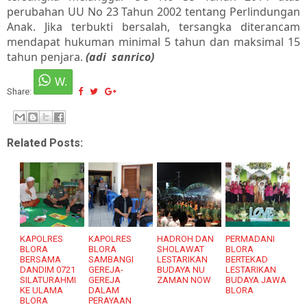
perubahan UU No 23 Tahun 2002 tentang Perlindungan
Anak. Jika terbukti bersalah, tersangka diterancam
mendapat hukuman minimal 5 tahun dan maksimal 15
tahun penjara.
(adi sanrico)
Share:
Related Posts:
KAPOLRES
KAPOLRES
HADROH DAN
PERMADANI
BLORA
BLORA
SHOLAWAT
BLORA
BERSAMA
SAMBANGI
LESTARIKAN
BERTEKAD
DANDIM 0721
GEREJA-
BUDAYA NU
LESTARIKAN
SILATURAHMI
GEREJA
ZAMAN NOW
BUDAYA JAWA
KE ULAMA
DALAM
BLORA
BLORA
PERAYAAN