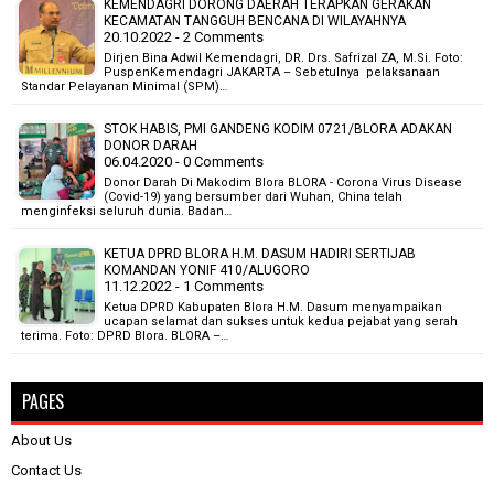
KEMENDAGRI DORONG DAERAH TERAPKAN GERAKAN
KECAMATAN TANGGUH BENCANA DI WILAYAHNYA
20.10.2022 - 2 Comments
Dirjen Bina Adwil Kemendagri, DR. Drs. Safrizal ZA, M.Si. Foto:
PuspenKemendagri JAKARTA – Sebetulnya pelaksanaan
Standar Pelayanan Minimal (SPM)…
STOK HABIS, PMI GANDENG KODIM 0721/BLORA ADAKAN
DONOR DARAH
06.04.2020 - 0 Comments
Donor Darah Di Makodim Blora BLORA - Corona Virus Disease
(Covid-19) yang bersumber dari Wuhan, China telah
menginfeksi seluruh dunia. Badan…
KETUA DPRD BLORA H.M. DASUM HADIRI SERTIJAB
KOMANDAN YONIF 410/ALUGORO
11.12.2022 - 1 Comments
Ketua DPRD Kabupaten Blora H.M. Dasum menyampaikan
ucapan selamat dan sukses untuk kedua pejabat yang serah
terima. Foto: DPRD Blora. BLORA –…
PAGES
About Us
Contact Us