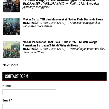
Bersama Warga, Pererat Kemanunggalan TNI-Rakyat
𝗕𝗟𝗢𝗥𝗔 (SEPUTARBLORA.MY.ID) — Kodim 0721/Blora dan
jajarannya menggelar...
Makin Seru, TNI dan Masyarakat Nobar Piala Dunia di Blora
𝗕𝗟𝗢𝗥𝗔 (SEPUTARBLORA.MY.ID) — Antusiasme masyarakat
Kabupaten Blora dalam...
Nobar Perempat Final Piala Dunia 2026, TNI dan Warga
Ramaikan Berbagai Titik di Wilayah Blora
𝗕𝗟𝗢𝗥𝗔 (SEPUTARBLORA.MY.ID) — Pertandingan perempat final
Piala Dunia 2026...
Next More »
CONTACT FORM
Name
Email
*