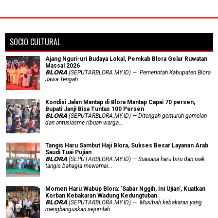
SOCIO CULTURAL
Ajang Nguri-uri Budaya Lokal, Pemkab Blora Gelar Ruwatan
Massal 2026
𝗕𝗟𝗢𝗥𝗔 (SEPUTARBLORA.MY.ID) — Pemerintah Kabupaten Blora
Jawa Tengah...
Kondisi Jalan Mantap di Blora Mantap Capai 70 persen,
Bupati Janji Bisa Tuntas 100 Persen
𝗕𝗟𝗢𝗥𝗔 (SEPUTARBLORA.MY.ID) — Ditengah gemuruh gamelan
dan antusiasme ribuan warga...
Tangis Haru Sambut Haji Blora, Sukses Besar Layanan Arab
Saudi Tuai Pujian
𝗕𝗟𝗢𝗥𝗔 (SEPUTARBLORA.MY.ID) — Suasana haru biru dan isak
tangis bahagia mewarnai...
Momen Haru Wabup Blora: ​'Sabar Nggih, Ini Ujian', Kuatkan
Korban Kebakaran Wadung Kedungtuban
𝗕𝗟𝗢𝗥𝗔 (SEPUTARBLORA.MY.ID) — Musibah kebakaran yang
menghanguskan sejumlah...