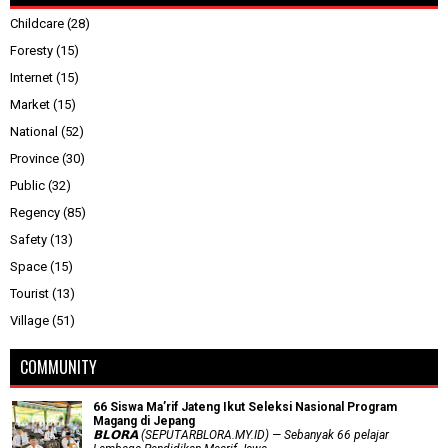
Childcare
(28)
Foresty
(15)
Internet
(15)
Market
(15)
National
(52)
Province
(30)
Public
(32)
Regency
(85)
Safety
(13)
Space
(15)
Tourist
(13)
Village
(51)
COMMUNITY
66 Siswa Ma’rif Jateng Ikut Seleksi Nasional Program
Magang di Jepang
𝗕𝗟𝗢𝗥𝗔 (SEPUTARBLORA.MY.ID) — Sebanyak 66 pelajar