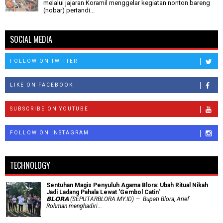
melalui jajaran Koramil menggelar kegiatan nonton bareng
(nobar) pertandi...
SOCIAL MEDIA
FOLLOW ON TWITTER
LIKE ON FACEBOOK
SUBSCRIBE ON YOUTUBE
FOLLOW ON INSTAGRAM
TECHNOLOGY
Sentuhan Magis Penyuluh Agama Blora: Ubah Ritual Nikah
Jadi Ladang Pahala Lewat 'Gembol Catin'
𝗕𝗟𝗢𝗥𝗔 (SEPUTARBLORA.MY.ID) — Bupati Blora, Arief
Rohman menghadiri...