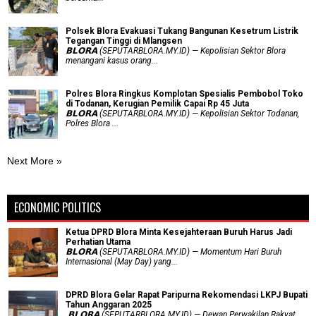
Polsek Blora Evakuasi Tukang Bangunan Kesetrum Listrik
Tegangan Tinggi di Mlangsen
𝗕𝗟𝗢𝗥𝗔 (SEPUTARBLORA.MY.ID) — Kepolisian Sektor Blora
menangani kasus orang...
Polres Blora Ringkus Komplotan Spesialis Pembobol Toko
di Todanan, Kerugian Pemilik Capai Rp 45 Juta
𝗕𝗟𝗢𝗥𝗔 (SEPUTARBLORA.MY.ID) — Kepolisian Sektor Todanan,
Polres Blora ...
Next More »
ECONOMIC POLITICS
Ketua DPRD Blora Minta Kesejahteraan Buruh Harus Jadi
Perhatian Utama
​𝗕𝗟𝗢𝗥𝗔 (SEPUTARBLORA.MY.ID) — Momentum Hari Buruh
Internasional (May Day) yang...
DPRD Blora Gelar Rapat Paripurna Rekomendasi LKPJ Bupati
Tahun Anggaran 2025
‎ 𝗕𝗟𝗢𝗥𝗔 (SEPUTARBLORA.MY.ID) — Dewan Perwakilan Rakyat