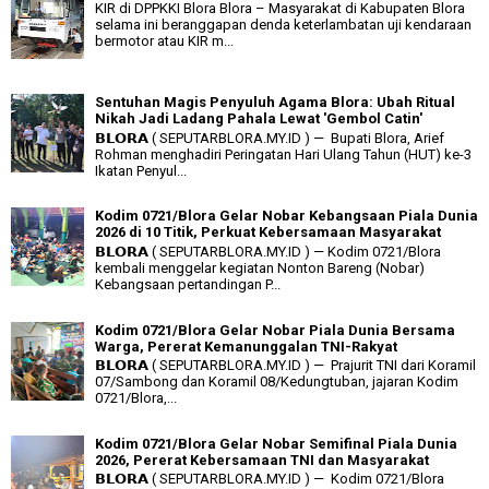
KIR di DPPKKI Blora Blora – Masyarakat di Kabupaten Blora
selama ini beranggapan denda keterlambatan uji kendaraan
bermotor atau KIR m...
Sentuhan Magis Penyuluh Agama Blora: Ubah Ritual
Nikah Jadi Ladang Pahala Lewat 'Gembol Catin'
𝗕𝗟𝗢𝗥𝗔 ( SEPUTARBLORA.MY.ID ) — Bupati Blora, Arief
Rohman menghadiri Peringatan Hari Ulang Tahun (HUT) ke-3
Ikatan Penyul...
Kodim 0721/Blora Gelar Nobar Kebangsaan Piala Dunia
2026 di 10 Titik, Perkuat Kebersamaan Masyarakat
𝗕𝗟𝗢𝗥𝗔 ( SEPUTARBLORA.MY.ID ) — Kodim 0721/Blora
kembali menggelar kegiatan Nonton Bareng (Nobar)
Kebangsaan pertandingan P...
Kodim 0721/Blora Gelar Nobar Piala Dunia Bersama
Warga, Pererat Kemanunggalan TNI-Rakyat
𝗕𝗟𝗢𝗥𝗔 ( SEPUTARBLORA.MY.ID ) — Prajurit TNI dari Koramil
07/Sambong dan Koramil 08/Kedungtuban, jajaran Kodim
0721/Blora,...
Kodim 0721/Blora Gelar Nobar Semifinal Piala Dunia
2026, Pererat Kebersamaan TNI dan Masyarakat
𝗕𝗟𝗢𝗥𝗔 ( SEPUTARBLORA.MY.ID ) — Kodim 0721/Blora