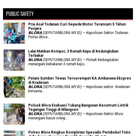
PUBLIC SAFETY
Pria Asal Todanan Curi Sepeda Motor Terancam 5 Tahun
Penjara
𝗕𝗟𝗢𝗥𝗔 (SEPUTARBLORA.MY.ID) — Kepolisian Sektor Todanan
Polres Blora ...
Lalai Matikan Kompor, 3 Rumah Kayu di Kedungtuban
Terbakar
𝗕𝗟𝗢𝗥𝗔 (SEPUTARBLORA.MY.ID) — Polsek Kedungtuban
menangani kebakaran 3 rumah kayu...
Petani Sumber Tewas Terserempet KA Ambarawa Ekspres
di Kradenan
𝗕𝗟𝗢𝗥𝗔 (SEPUTARBLORA.MY.ID) — Kepolisian sektor Kradenan
bersama...
Polsek Blora Evakuasi Tukang Bangunan Kesetrum Listrik
Tegangan Tinggi di Mlangsen
𝗕𝗟𝗢𝗥𝗔 (SEPUTARBLORA.MY.ID) — Kepolisian Sektor Blora
menangani kasus orang...
Polres Blora Ringkus Komplotan Spesialis Pembobol Toko