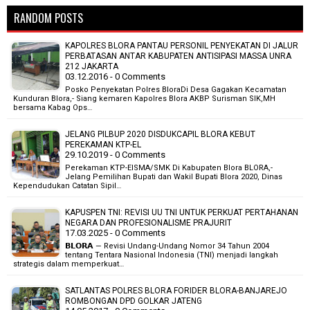
RANDOM POSTS
KAPOLRES BLORA PANTAU PERSONIL PENYEKATAN DI JALUR
PERBATASAN ANTAR KABUPATEN ANTISIPASI MASSA UNRA
212 JAKARTA
03.12.2016 - 0 Comments
Posko Penyekatan Polres BloraDi Desa Gagakan Kecamatan
Kunduran Blora,- Siang kemaren Kapolres Blora AKBP Surisman SIK,MH
bersama Kabag Ops…
JELANG PILBUP 2020 DISDUKCAPIL BLORA KEBUT
PEREKAMAN KTP-EL
29.10.2019 - 0 Comments
Perekaman KTP-ElSMA/SMK Di Kabupaten Blora BLORA,-
Jelang Pemilihan Bupati dan Wakil Bupati Blora 2020, Dinas
Kependudukan Catatan Sipil…
KAPUSPEN TNI: REVISI UU TNI UNTUK PERKUAT PERTAHANAN
NEGARA DAN PROFESIONALISME PRAJURIT
17.03.2025 - 0 Comments
𝗕𝗟𝗢𝗥𝗔 — Revisi Undang-Undang Nomor 34 Tahun 2004
tentang Tentara Nasional Indonesia (TNI) menjadi langkah
strategis dalam memperkuat…
SATLANTAS POLRES BLORA FORIDER BLORA-BANJAREJO
ROMBONGAN DPD GOLKAR JATENG