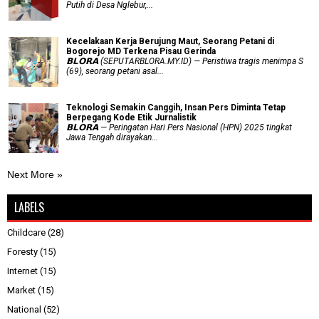
Putih di Desa Nglebur,...
Kecelakaan Kerja Berujung Maut, Seorang Petani di
Bogorejo MD Terkena Pisau Gerinda
𝗕𝗟𝗢𝗥𝗔 (SEPUTARBLORA.MY.ID) — Peristiwa tragis menimpa S
(69), seorang petani asal...
Teknologi Semakin Canggih, Insan Pers Diminta Tetap
Berpegang Kode Etik Jurnalistik
𝗕𝗟𝗢𝗥𝗔 — Peringatan Hari Pers Nasional (HPN) 2025 tingkat
Jawa Tengah dirayakan...
Next More »
LABELS
Childcare
(28)
Foresty
(15)
Internet
(15)
Market
(15)
National
(52)