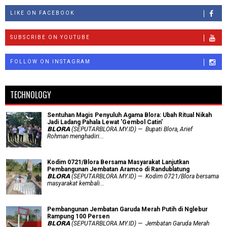
LIKE ON FACEBOOK
SUBSCRIBE ON YOUTUBE
FOLLOW ON INSTAGRAM
TECHNOLOGY
Sentuhan Magis Penyuluh Agama Blora: Ubah Ritual Nikah
Jadi Ladang Pahala Lewat 'Gembol Catin'
𝗕𝗟𝗢𝗥𝗔 (SEPUTARBLORA.MY.ID) — Bupati Blora, Arief
Rohman menghadiri...
Kodim 0721/Blora Bersama Masyarakat Lanjutkan
Pembangunan Jembatan Aramco di Randublatung
𝗕𝗟𝗢𝗥𝗔 (SEPUTARBLORA.MY.ID) — Kodim 0721/Blora bersama
masyarakat kembali...
Pembangunan Jembatan Garuda Merah Putih di Nglebur
Rampung 100 Persen
𝗕𝗟𝗢𝗥𝗔 (SEPUTARBLORA.MY.ID) — Jembatan Garuda Merah