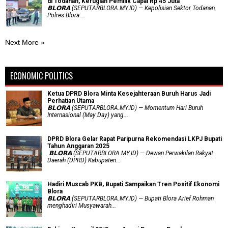
di Todanan, Kerugian Pemilik Capai Rp 45 Juta
𝗕𝗟𝗢𝗥𝗔 (SEPUTARBLORA.MY.ID) — Kepolisian Sektor Todanan,
Polres Blora ...
Next More »
ECONOMIC POLITICS
Ketua DPRD Blora Minta Kesejahteraan Buruh Harus Jadi
Perhatian Utama
​𝗕𝗟𝗢𝗥𝗔 (SEPUTARBLORA.MY.ID) — Momentum Hari Buruh
Internasional (May Day) yang...
DPRD Blora Gelar Rapat Paripurna Rekomendasi LKPJ Bupati
Tahun Anggaran 2025
‎ 𝗕𝗟𝗢𝗥𝗔 (SEPUTARBLORA.MY.ID) — Dewan Perwakilan Rakyat
Daerah (DPRD) Kabupaten...
Hadiri Muscab PKB, Bupati Sampaikan Tren Positif Ekonomi
Blora
𝗕𝗟𝗢𝗥𝗔 (SEPUTARBLORA.MY.ID) — Bupati Blora Arief Rohman
menghadiri Musyawarah...