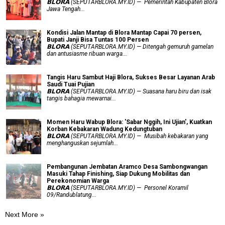
𝗕𝗟𝗢𝗥𝗔 (SEPUTARBLORA.MY.ID) — Pemerintah Kabupaten Blora
Jawa Tengah...
Kondisi Jalan Mantap di Blora Mantap Capai 70 persen,
Bupati Janji Bisa Tuntas 100 Persen
𝗕𝗟𝗢𝗥𝗔 (SEPUTARBLORA.MY.ID) — Ditengah gemuruh gamelan
dan antusiasme ribuan warga...
Tangis Haru Sambut Haji Blora, Sukses Besar Layanan Arab
Saudi Tuai Pujian
𝗕𝗟𝗢𝗥𝗔 (SEPUTARBLORA.MY.ID) — Suasana haru biru dan isak
tangis bahagia mewarnai...
Momen Haru Wabup Blora: ​'Sabar Nggih, Ini Ujian', Kuatkan
Korban Kebakaran Wadung Kedungtuban
𝗕𝗟𝗢𝗥𝗔 (SEPUTARBLORA.MY.ID) — Musibah kebakaran yang
menghanguskan sejumlah...
Pembangunan Jembatan Aramco Desa Sambongwangan
Masuki Tahap Finishing, Siap Dukung Mobilitas dan
Perekonomian Warga
𝗕𝗟𝗢𝗥𝗔 (SEPUTARBLORA.MY.ID) — Personel Koramil
09/Randublatung...
Next More »