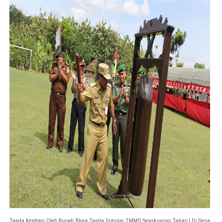
Tanda Kentong Oleh Bupati Blora Tanda Dimulai TMMD Sengkuyung Tahap I Di Desa