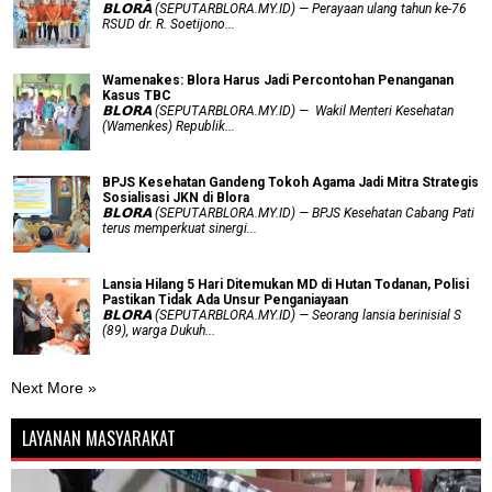
𝗕𝗟𝗢𝗥𝗔 (SEPUTARBLORA.MY.ID) — Perayaan ulang tahun ke-76
RSUD dr. R. Soetijono...
Wamenakes: Blora Harus Jadi Percontohan Penanganan
Kasus TBC
𝗕𝗟𝗢𝗥𝗔 (SEPUTARBLORA.MY.ID) — Wakil Menteri Kesehatan
(Wamenkes) Republik...
BPJS Kesehatan Gandeng Tokoh Agama Jadi Mitra Strategis
Sosialisasi JKN di Blora
𝗕𝗟𝗢𝗥𝗔 (SEPUTARBLORA.MY.ID) — BPJS Kesehatan Cabang Pati
terus memperkuat sinergi...
Lansia Hilang 5 Hari Ditemukan MD di Hutan Todanan, Polisi
Pastikan Tidak Ada Unsur Penganiayaan
𝗕𝗟𝗢𝗥𝗔 (SEPUTARBLORA.MY.ID) — Seorang lansia berinisial S
(89), warga Dukuh...
Next More »
LAYANAN MASYARAKAT