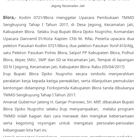
Jegong Kecamatan Jati
Blora,-
Kodim 0721/Blora menggelar Upacara Pembukaan TMMD
Sengkuyung Tahap I Tahun 2017, di Desa Jegong, Kecamatan Jati,
Kabupaten Blora. Selaku Irup Bupati Blora Djoko Nugroho, Komandan
Upacara Danramil 01/Kota Kapten Chb M. Rifai. Peserta upacara dua
peleton Pasukan Kodim 0721/Blora, dua peleton Pasukan Yonif 410/Alg,
satu Peleton Pasukan Polres Blora, Satpol PP Kabupaten Blora, Polhut
Blora, Akper, SMU, SMP dan SD se Kecamatan Jati, Tempat di lapangan
SD N I Jegong, Kecamatan Jati, Kabupaten Blora. Rabu (05/04/2017)
Irup Bupati Blora Djoko Nugroho secara simbolis menyerahkan
peralatan kerja kepada ketiga perwakilan, serta dilanjutkan pemukulan
kentongan didampingi Forkopimda Kabupaten Blora tanda dibukanya
TMMD Sengkuyung Tahap I Tahun 2017.
Amanat Gubernur Jateng H. Ganjar Pranowo, SH. MIP, dibacakan Bupati
Blora Djoko Nugroho selaku Irup menyampaikan, melalui program
TMMD inilah bagian dari cara merawat dan mengikat kebersamaan
serta kegotong royongan untuk mengatasi persoalan-persoalan
kebangsaan kita hari ini.
Untuk mengatasi kemiskinan, pengangguran, memberantas narkoba,