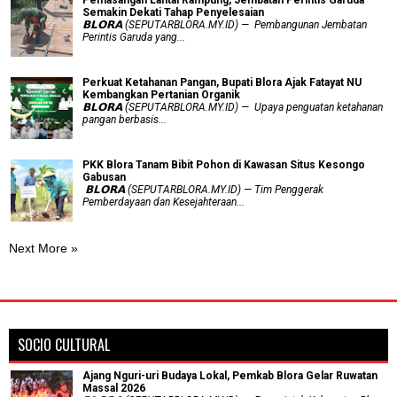
Semakin Dekati Tahap Penyelesaian
𝗕𝗟𝗢𝗥𝗔 (SEPUTARBLORA.MY.ID) — Pembangunan Jembatan
Perintis Garuda yang...
​Perkuat Ketahanan Pangan, Bupati Blora Ajak Fatayat NU
Kembangkan Pertanian Organik
𝗕𝗟𝗢𝗥𝗔 (SEPUTARBLORA.MY.ID) — Upaya penguatan ketahanan
pangan berbasis...
PKK Blora Tanam Bibit Pohon di Kawasan Situs Kesongo
Gabusan
‎ 𝗕𝗟𝗢𝗥𝗔 (SEPUTARBLORA.MY.ID) — Tim Penggerak
Pemberdayaan dan Kesejahteraan...
Next More »
SOCIO CULTURAL
Ajang Nguri-uri Budaya Lokal, Pemkab Blora Gelar Ruwatan
Massal 2026