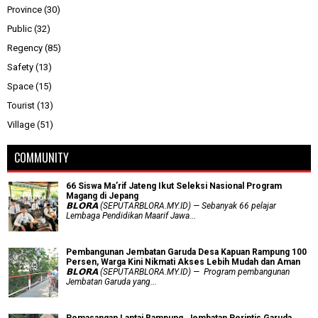
Province
(30)
Public
(32)
Regency
(85)
Safety
(13)
Space
(15)
Tourist
(13)
Village
(51)
COMMUNITY
66 Siswa Ma’rif Jateng Ikut Seleksi Nasional Program
Magang di Jepang
𝗕𝗟𝗢𝗥𝗔 (SEPUTARBLORA.MY.ID) — Sebanyak 66 pelajar
Lembaga Pendidikan Maarif Jawa...
Pembangunan Jembatan Garuda Desa Kapuan Rampung 100
Persen, Warga Kini Nikmati Akses Lebih Mudah dan Aman
𝗕𝗟𝗢𝗥𝗔 (SEPUTARBLORA.MY.ID) — Program pembangunan
Jembatan Garuda yang...
Pemasangan Lantai Rampung, Jembatan Perintis Garuda