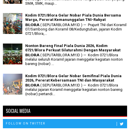
SMA, SMK, maup...
Kodim 0721/Blora Gelar Nobar Piala Dunia Bersama
Warga, Pererat Kemanunggalan TNI-Rakyat
𝗕𝗟𝗢𝗥𝗔 ( SEPUTARBLORA.MY.ID ) — Prajurit TNI dari Koramil
07/Sambong dan Koramil 08/Kedungtuban, jajaran Kodim
0721/Blora,...
Nonton Bareng Final Piala Dunia 2026, Kodim
0721/Blora Perkuat Silaturahmi Dengan Masyarakat
𝗕𝗟𝗢𝗥𝗔 ( SEPUTARBLORA.MY.ID ) — Kodim 0721/Blora
melalui seluruh Koramil jajaran menggelar kegiatan nonton
bareng (nobar) ...
Kodim 0721/Blora Gelar Nobar Semifinal Piala Dunia
2026, Pererat Kebersamaan TNI dan Masyarakat
𝗕𝗟𝗢𝗥𝗔 ( SEPUTARBLORA.MY.ID ) — Kodim 0721/Blora
melalui jajaran Koramil menggelar kegiatan nonton bareng
(nobar) pertandi...
SOCIAL MEDIA
FOLLOW ON TWITTER