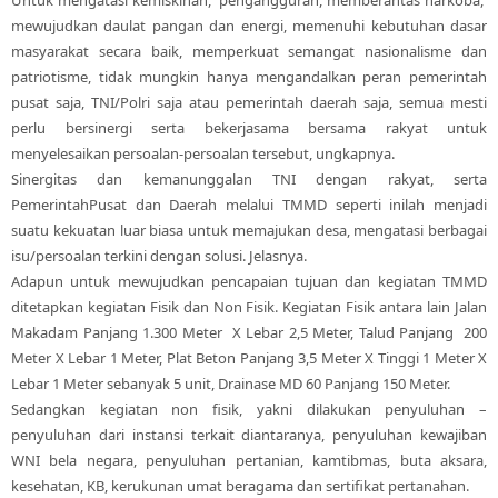
mewujudkan daulat pangan dan energi, memenuhi kebutuhan dasar
masyarakat secara baik, memperkuat semangat nasionalisme dan
patriotisme, tidak mungkin hanya mengandalkan peran pemerintah
pusat saja, TNI/Polri saja atau pemerintah daerah saja, semua mesti
perlu bersinergi serta bekerjasama bersama rakyat untuk
menyelesaikan persoalan-persoalan tersebut, ungkapnya.
Sinergitas dan kemanunggalan TNI dengan rakyat, serta
PemerintahPusat dan Daerah melalui TMMD seperti inilah menjadi
suatu kekuatan luar biasa untuk memajukan desa, mengatasi berbagai
isu/persoalan terkini dengan solusi. Jelasnya.
Adapun untuk mewujudkan pencapaian tujuan dan kegiatan TMMD
ditetapkan kegiatan Fisik dan Non Fisik. Kegiatan Fisik antara lain Jalan
Makadam Panjang 1.300 Meter X Lebar 2,5 Meter, Talud Panjang 200
Meter X Lebar 1 Meter, Plat Beton Panjang 3,5 Meter X Tinggi 1 Meter X
Lebar 1 Meter sebanyak 5 unit, Drainase MD 60 Panjang 150 Meter.
Sedangkan kegiatan non fisik, yakni dilakukan penyuluhan –
penyuluhan dari instansi terkait diantaranya, penyuluhan kewajiban
WNI bela negara, penyuluhan pertanian, kamtibmas, buta aksara,
kesehatan, KB, kerukunan umat beragama dan sertifikat pertanahan.