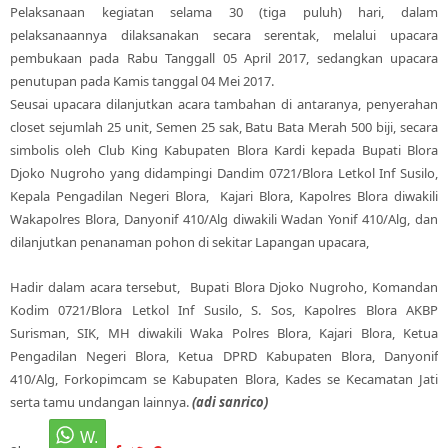
Pelaksanaan kegiatan selama 30 (tiga puluh) hari, dalam
pelaksanaannya dilaksanakan secara serentak, melalui upacara
pembukaan pada Rabu Tanggall 05 April 2017, sedangkan upacara
penutupan pada Kamis tanggal 04 Mei 2017.
Seusai upacara dilanjutkan acara tambahan di antaranya, penyerahan
closet sejumlah 25 unit, Semen 25 sak, Batu Bata Merah 500 biji, secara
simbolis oleh Club King Kabupaten Blora Kardi kepada Bupati Blora
Djoko Nugroho yang didampingi Dandim 0721/Blora Letkol Inf Susilo,
Kepala Pengadilan Negeri Blora, Kajari Blora, Kapolres Blora diwakili
Wakapolres Blora, Danyonif 410/Alg diwakili Wadan Yonif 410/Alg, dan
dilanjutkan penanaman pohon di sekitar Lapangan upacara,
Hadir dalam acara tersebut, Bupati Blora Djoko Nugroho, Komandan
Kodim 0721/Blora Letkol Inf Susilo, S. Sos, Kapolres Blora AKBP
Surisman, SIK, MH diwakili Waka Polres Blora, Kajari Blora, Ketua
Pengadilan Negeri Blora, Ketua DPRD Kabupaten Blora, Danyonif
410/Alg, Forkopimcam se Kabupaten Blora, Kades se Kecamatan Jati
serta tamu undangan lainnya.
(adi sanrico)