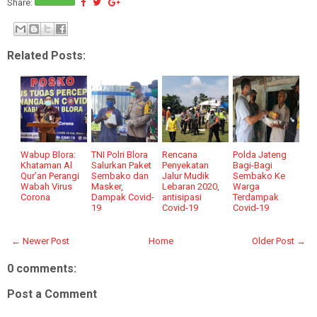
Share:
Related Posts:
Wabup Blora:
TNI Polri Blora
Rencana
Polda Jateng
Khataman Al
Salurkan Paket
Penyekatan
Bagi-Bagi
Qur’an Perangi
Sembako dan
Jalur Mudik
Sembako Ke
Wabah Virus
Masker,
Lebaran 2020,
Warga
Corona
Dampak Covid-
antisipasi
Terdampak
19
Covid-19
Covid-19
← Newer Post
Home
Older Post →
0 comments:
Post a Comment