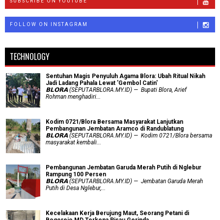
SUBSCRIBE ON YOUTUBE
FOLLOW ON INSTAGRAM
TECHNOLOGY
Sentuhan Magis Penyuluh Agama Blora: Ubah Ritual Nikah
Jadi Ladang Pahala Lewat 'Gembol Catin'
𝗕𝗟𝗢𝗥𝗔 (SEPUTARBLORA.MY.ID) — Bupati Blora, Arief
Rohman menghadiri...
Kodim 0721/Blora Bersama Masyarakat Lanjutkan
Pembangunan Jembatan Aramco di Randublatung
𝗕𝗟𝗢𝗥𝗔 (SEPUTARBLORA.MY.ID) — Kodim 0721/Blora bersama
masyarakat kembali...
Pembangunan Jembatan Garuda Merah Putih di Nglebur
Rampung 100 Persen
𝗕𝗟𝗢𝗥𝗔 (SEPUTARBLORA.MY.ID) — Jembatan Garuda Merah
Putih di Desa Nglebur,...
Kecelakaan Kerja Berujung Maut, Seorang Petani di
Bogorejo MD Terkena Pisau Gerinda