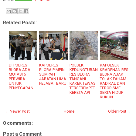
Related Posts:
DI POLRES
KAPOLRES
POLSEK
KAPOLSEK
BLORA ADA
BLORA PIMPIN
KEDUNGTUBAN
KRADENAN RES
MUTASI 6
SUMPAH
RES BLORA
BLORA AJAK
PERWIRA
JABATAN LIMA
TANGANI
TOLAK FAHAM
UNTUK
PEJABAT BARU
KAKEK TEWAS
RADIKAL DAN
PENYEGARAN
TERSEREMPET
TERORISME
KERETA API
SERTA HIDUP
RUKUN
← Newer Post
Home
Older Post →
0 comments:
Post a Comment