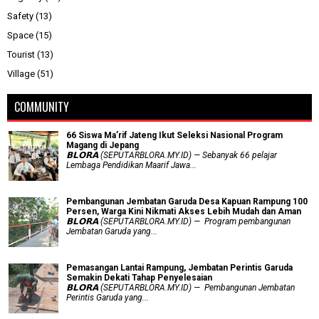
Safety
(13)
Space
(15)
Tourist
(13)
Village
(51)
COMMUNITY
66 Siswa Ma’rif Jateng Ikut Seleksi Nasional Program
Magang di Jepang
𝗕𝗟𝗢𝗥𝗔 (SEPUTARBLORA.MY.ID) — Sebanyak 66 pelajar
Lembaga Pendidikan Maarif Jawa...
Pembangunan Jembatan Garuda Desa Kapuan Rampung 100
Persen, Warga Kini Nikmati Akses Lebih Mudah dan Aman
𝗕𝗟𝗢𝗥𝗔 (SEPUTARBLORA.MY.ID) — Program pembangunan
Jembatan Garuda yang...
Pemasangan Lantai Rampung, Jembatan Perintis Garuda
Semakin Dekati Tahap Penyelesaian
𝗕𝗟𝗢𝗥𝗔 (SEPUTARBLORA.MY.ID) — Pembangunan Jembatan
Perintis Garuda yang...