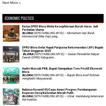
Next More »
ECONOMIC POLITICS
Ketua DPRD Blora Minta Kesejahteraan Buruh Harus Jadi
Perhatian Utama
​𝗕𝗟𝗢𝗥𝗔 (SEPUTARBLORA.MY.ID) — Momentum Hari Buruh
Internasional (May Day) yang...
DPRD Blora Gelar Rapat Paripurna Rekomendasi LKPJ Bupati
Tahun Anggaran 2025
‎ 𝗕𝗟𝗢𝗥𝗔 (SEPUTARBLORA.MY.ID) — Dewan Perwakilan Rakyat
Daerah (DPRD) Kabupaten...
Hadiri Muscab PKB, Bupati Sampaikan Tren Positif Ekonomi
Blora
𝗕𝗟𝗢𝗥𝗔 (SEPUTARBLORA.MY.ID) — Bupati Blora Arief Rohman
menghadiri Musyawarah...
Babinsa Koramil 05/Cepu Awasi Progres Pembangunan
Koperasi Desa/Kelurahan Merah Putih
𝗕𝗟𝗢𝗥𝗔 (SEPUTARBLORA.MY.ID) — Untuk mendukung kelancaran
dan kualitas...