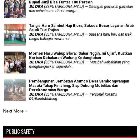
Bupati Janji Bisa Tuntas 100 Persen
𝗕𝗟𝗢𝗥𝗔 (SEPUTARBLORA.MY.ID) — Ditengah gemuruh gamelan
dan antusiasme ribuan warga...
Tangis Haru Sambut Haji Blora, Sukses Besar Layanan Arab
Saudi Tuai Pujian
𝗕𝗟𝗢𝗥𝗔 (SEPUTARBLORA.MY.ID) — Suasana haru biru dan isak
tangis bahagia mewarnai...
Momen Haru Wabup Blora: ​'Sabar Nggih, Ini Ujian', Kuatkan
Korban Kebakaran Wadung Kedungtuban
𝗕𝗟𝗢𝗥𝗔 (SEPUTARBLORA.MY.ID) — Musibah kebakaran yang
menghanguskan sejumlah...
Pembangunan Jembatan Aramco Desa Sambongwangan
Masuki Tahap Finishing, Siap Dukung Mobilitas dan
Perekonomian Warga
𝗕𝗟𝗢𝗥𝗔 (SEPUTARBLORA.MY.ID) — Personel Koramil
09/Randublatung...
Next More »
PUBLIC SAFETY