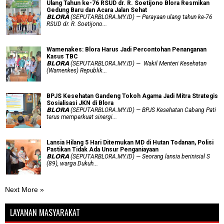
Ulang Tahun ke-76 RSUD dr. R. Soetijono Blora Resmikan
Gedung Baru dan Acara Jalan Sehat
𝗕𝗟𝗢𝗥𝗔 (SEPUTARBLORA.MY.ID) — Perayaan ulang tahun ke-76
RSUD dr. R. Soetijono...
Wamenakes: Blora Harus Jadi Percontohan Penanganan
Kasus TBC
𝗕𝗟𝗢𝗥𝗔 (SEPUTARBLORA.MY.ID) — Wakil Menteri Kesehatan
(Wamenkes) Republik...
BPJS Kesehatan Gandeng Tokoh Agama Jadi Mitra Strategis
Sosialisasi JKN di Blora
𝗕𝗟𝗢𝗥𝗔 (SEPUTARBLORA.MY.ID) — BPJS Kesehatan Cabang Pati
terus memperkuat sinergi...
Lansia Hilang 5 Hari Ditemukan MD di Hutan Todanan, Polisi
Pastikan Tidak Ada Unsur Penganiayaan
𝗕𝗟𝗢𝗥𝗔 (SEPUTARBLORA.MY.ID) — Seorang lansia berinisial S
(89), warga Dukuh...
Next More »
LAYANAN MASYARAKAT