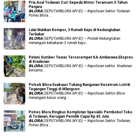
Pria Asal Todanan Curi Sepeda Motor Terancam 5 Tahun
Penjara
𝗕𝗟𝗢𝗥𝗔 (SEPUTARBLORA.MY.ID) — Kepolisian Sektor Todanan
Polres Blora ...
Lalai Matikan Kompor, 3 Rumah Kayu di Kedungtuban
Terbakar
𝗕𝗟𝗢𝗥𝗔 (SEPUTARBLORA.MY.ID) — Polsek Kedungtuban
menangani kebakaran 3 rumah kayu...
Petani Sumber Tewas Terserempet KA Ambarawa Ekspres
di Kradenan
𝗕𝗟𝗢𝗥𝗔 (SEPUTARBLORA.MY.ID) — Kepolisian sektor Kradenan
bersama...
Polsek Blora Evakuasi Tukang Bangunan Kesetrum Listrik
Tegangan Tinggi di Mlangsen
𝗕𝗟𝗢𝗥𝗔 (SEPUTARBLORA.MY.ID) — Kepolisian Sektor Blora
menangani kasus orang...
Polres Blora Ringkus Komplotan Spesialis Pembobol Toko
di Todanan, Kerugian Pemilik Capai Rp 45 Juta
𝗕𝗟𝗢𝗥𝗔 (SEPUTARBLORA.MY.ID) — Kepolisian Sektor Todanan,
Polres Blora ...