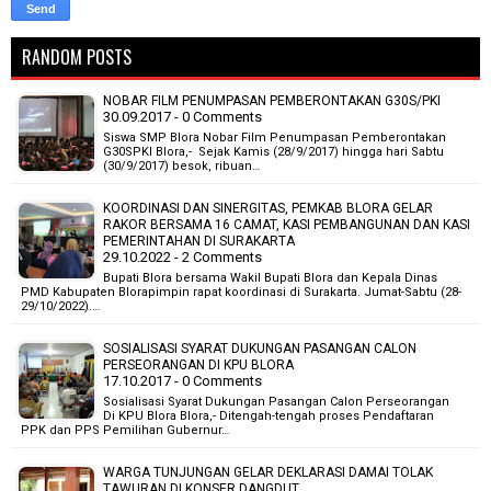
RANDOM POSTS
NOBAR FILM PENUMPASAN PEMBERONTAKAN G30S/PKI
30.09.2017 - 0 Comments
Siswa SMP Blora Nobar Film Penumpasan Pemberontakan
G30SPKI Blora,- Sejak Kamis (28/9/2017) hingga hari Sabtu
(30/9/2017) besok, ribuan…
KOORDINASI DAN SINERGITAS, PEMKAB BLORA GELAR
RAKOR BERSAMA 16 CAMAT, KASI PEMBANGUNAN DAN KASI
PEMERINTAHAN DI SURAKARTA
29.10.2022 - 2 Comments
Bupati Blora bersama Wakil Bupati Blora dan Kepala Dinas
PMD Kabupaten Blorapimpin rapat koordinasi di Surakarta. Jumat-Sabtu (28-
29/10/2022).…
SOSIALISASI SYARAT DUKUNGAN PASANGAN CALON
PERSEORANGAN DI KPU BLORA
17.10.2017 - 0 Comments
Sosialisasi Syarat Dukungan Pasangan Calon Perseorangan
Di KPU Blora Blora,- Ditengah-tengah proses Pendaftaran
PPK dan PPS Pemilihan Gubernur…
WARGA TUNJUNGAN GELAR DEKLARASI DAMAI TOLAK
TAWURAN DI KONSER DANGDUT