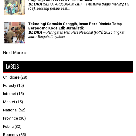
𝗕𝗟𝗢𝗥𝗔 (SEPUTARBLORA.MY.ID) — Peristiwa tragis menimpa S
(69), seorang petani asal...
Teknologi Semakin Canggih, Insan Pers Diminta Tetap
Berpegang Kode Etik Jurnalistik
𝗕𝗟𝗢𝗥𝗔 — Peringatan Hari Pers Nasional (HPN) 2025 tingkat
Jawa Tengah dirayakan...
Next More »
LABELS
Childcare
(28)
Foresty
(15)
Internet
(15)
Market
(15)
National
(52)
Province
(30)
Public
(32)
Regency
(85)