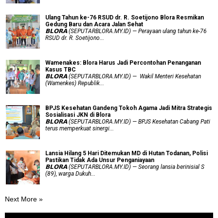
Ulang Tahun ke-76 RSUD dr. R. Soetijono Blora Resmikan
Gedung Baru dan Acara Jalan Sehat
𝗕𝗟𝗢𝗥𝗔 (SEPUTARBLORA.MY.ID) — Perayaan ulang tahun ke-76
RSUD dr. R. Soetijono...
Wamenakes: Blora Harus Jadi Percontohan Penanganan
Kasus TBC
𝗕𝗟𝗢𝗥𝗔 (SEPUTARBLORA.MY.ID) — Wakil Menteri Kesehatan
(Wamenkes) Republik...
BPJS Kesehatan Gandeng Tokoh Agama Jadi Mitra Strategis
Sosialisasi JKN di Blora
𝗕𝗟𝗢𝗥𝗔 (SEPUTARBLORA.MY.ID) — BPJS Kesehatan Cabang Pati
terus memperkuat sinergi...
Lansia Hilang 5 Hari Ditemukan MD di Hutan Todanan, Polisi
Pastikan Tidak Ada Unsur Penganiayaan
𝗕𝗟𝗢𝗥𝗔 (SEPUTARBLORA.MY.ID) — Seorang lansia berinisial S
(89), warga Dukuh...
Next More »