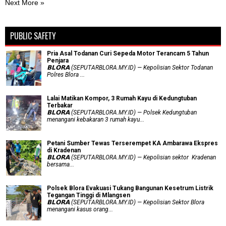
Next More »
PUBLIC SAFETY
Pria Asal Todanan Curi Sepeda Motor Terancam 5 Tahun
Penjara
𝗕𝗟𝗢𝗥𝗔 (SEPUTARBLORA.MY.ID) — Kepolisian Sektor Todanan
Polres Blora ...
Lalai Matikan Kompor, 3 Rumah Kayu di Kedungtuban
Terbakar
𝗕𝗟𝗢𝗥𝗔 (SEPUTARBLORA.MY.ID) — Polsek Kedungtuban
menangani kebakaran 3 rumah kayu...
Petani Sumber Tewas Terserempet KA Ambarawa Ekspres
di Kradenan
𝗕𝗟𝗢𝗥𝗔 (SEPUTARBLORA.MY.ID) — Kepolisian sektor Kradenan
bersama...
Polsek Blora Evakuasi Tukang Bangunan Kesetrum Listrik
Tegangan Tinggi di Mlangsen
𝗕𝗟𝗢𝗥𝗔 (SEPUTARBLORA.MY.ID) — Kepolisian Sektor Blora
menangani kasus orang...