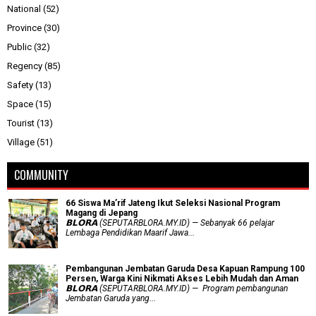
National
(52)
Province
(30)
Public
(32)
Regency
(85)
Safety
(13)
Space
(15)
Tourist
(13)
Village
(51)
COMMUNITY
66 Siswa Ma’rif Jateng Ikut Seleksi Nasional Program
Magang di Jepang
𝗕𝗟𝗢𝗥𝗔 (SEPUTARBLORA.MY.ID) — Sebanyak 66 pelajar
Lembaga Pendidikan Maarif Jawa...
Pembangunan Jembatan Garuda Desa Kapuan Rampung 100
Persen, Warga Kini Nikmati Akses Lebih Mudah dan Aman
𝗕𝗟𝗢𝗥𝗔 (SEPUTARBLORA.MY.ID) — Program pembangunan
Jembatan Garuda yang...