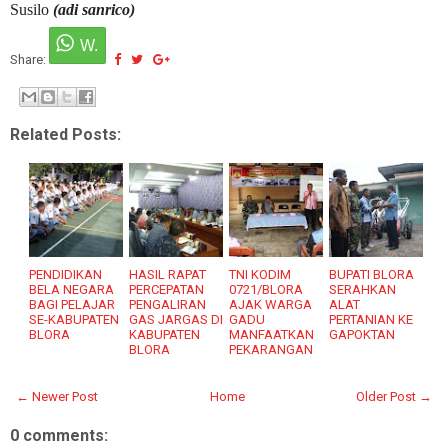
Susilo
(adi sanrico)
Share:
Related Posts:
PENDIDIKAN
HASIL RAPAT
TNI KODIM
BUPATI BLORA
BELA NEGARA
PERCEPATAN
0721/BLORA
SERAHKAN
BAGI PELAJAR
PENGALIRAN
AJAK WARGA
ALAT
SE-KABUPATEN
GAS JARGAS DI
GADU
PERTANIAN KE
BLORA
KABUPATEN
MANFAATKAN
GAPOKTAN
BLORA
PEKARANGAN
← Newer Post
Home
Older Post →
0 comments: