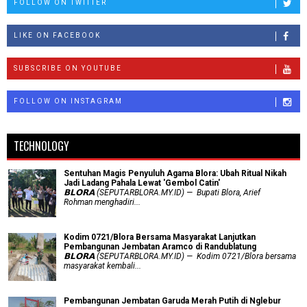
FOLLOW ON TWITTER
LIKE ON FACEBOOK
SUBSCRIBE ON YOUTUBE
FOLLOW ON INSTAGRAM
TECHNOLOGY
Sentuhan Magis Penyuluh Agama Blora: Ubah Ritual Nikah
Jadi Ladang Pahala Lewat 'Gembol Catin'
𝗕𝗟𝗢𝗥𝗔 (SEPUTARBLORA.MY.ID) — Bupati Blora, Arief
Rohman menghadiri...
Kodim 0721/Blora Bersama Masyarakat Lanjutkan
Pembangunan Jembatan Aramco di Randublatung
𝗕𝗟𝗢𝗥𝗔 (SEPUTARBLORA.MY.ID) — Kodim 0721/Blora bersama
masyarakat kembali...
Pembangunan Jembatan Garuda Merah Putih di Nglebur