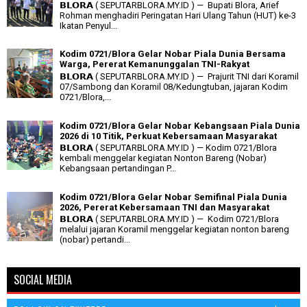
𝗕𝗟𝗢𝗥𝗔 ( SEPUTARBLORA.MY.ID ) — Bupati Blora, Arief
Rohman menghadiri Peringatan Hari Ulang Tahun (HUT) ke-3
Ikatan Penyul...
Kodim 0721/Blora Gelar Nobar Piala Dunia Bersama
Warga, Pererat Kemanunggalan TNI-Rakyat
𝗕𝗟𝗢𝗥𝗔 ( SEPUTARBLORA.MY.ID ) — Prajurit TNI dari Koramil
07/Sambong dan Koramil 08/Kedungtuban, jajaran Kodim
0721/Blora,...
Kodim 0721/Blora Gelar Nobar Kebangsaan Piala Dunia
2026 di 10 Titik, Perkuat Kebersamaan Masyarakat
𝗕𝗟𝗢𝗥𝗔 ( SEPUTARBLORA.MY.ID ) — Kodim 0721/Blora
kembali menggelar kegiatan Nonton Bareng (Nobar)
Kebangsaan pertandingan P...
Kodim 0721/Blora Gelar Nobar Semifinal Piala Dunia
2026, Pererat Kebersamaan TNI dan Masyarakat
𝗕𝗟𝗢𝗥𝗔 ( SEPUTARBLORA.MY.ID ) — Kodim 0721/Blora
melalui jajaran Koramil menggelar kegiatan nonton bareng
(nobar) pertandi...
SOCIAL MEDIA