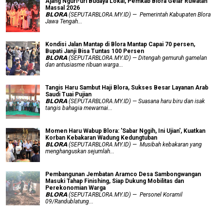
Ajang Nguri-uri Budaya Lokal, Pemkab Blora Gelar Ruwatan
Massal 2026
𝗕𝗟𝗢𝗥𝗔 (SEPUTARBLORA.MY.ID) — Pemerintah Kabupaten Blora
Jawa Tengah...
Kondisi Jalan Mantap di Blora Mantap Capai 70 persen,
Bupati Janji Bisa Tuntas 100 Persen
𝗕𝗟𝗢𝗥𝗔 (SEPUTARBLORA.MY.ID) — Ditengah gemuruh gamelan
dan antusiasme ribuan warga...
Tangis Haru Sambut Haji Blora, Sukses Besar Layanan Arab
Saudi Tuai Pujian
𝗕𝗟𝗢𝗥𝗔 (SEPUTARBLORA.MY.ID) — Suasana haru biru dan isak
tangis bahagia mewarnai...
Momen Haru Wabup Blora: ​'Sabar Nggih, Ini Ujian', Kuatkan
Korban Kebakaran Wadung Kedungtuban
𝗕𝗟𝗢𝗥𝗔 (SEPUTARBLORA.MY.ID) — Musibah kebakaran yang
menghanguskan sejumlah...
Pembangunan Jembatan Aramco Desa Sambongwangan
Masuki Tahap Finishing, Siap Dukung Mobilitas dan
Perekonomian Warga
𝗕𝗟𝗢𝗥𝗔 (SEPUTARBLORA.MY.ID) — Personel Koramil
09/Randublatung...