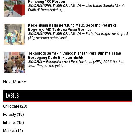
Rampung 100 Persen
𝗕𝗟𝗢𝗥𝗔 (SEPUTARBLORA.MY.ID) — Jembatan Garuda Merah
Putih di Desa Nglebur,...
Kecelakaan Kerja Berujung Maut, Seorang Petani di
Bogorejo MD Terkena Pisau Gerinda
𝗕𝗟𝗢𝗥𝗔 (SEPUTARBLORA.MY.ID) — Peristiwa tragis menimpa S
(69), seorang petani asal...
Teknologi Semakin Canggih, Insan Pers Diminta Tetap
Berpegang Kode Etik Jurnalistik
𝗕𝗟𝗢𝗥𝗔 — Peringatan Hari Pers Nasional (HPN) 2025 tingkat
Jawa Tengah dirayakan...
Next More »
LABELS
Childcare
(28)
Foresty
(15)
Internet
(15)
Market
(15)