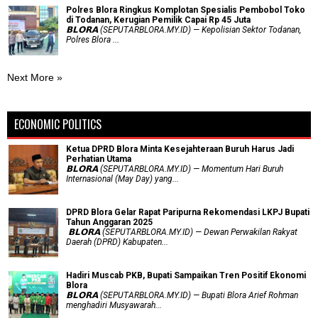
Polres Blora Ringkus Komplotan Spesialis Pembobol Toko
di Todanan, Kerugian Pemilik Capai Rp 45 Juta
𝗕𝗟𝗢𝗥𝗔 (SEPUTARBLORA.MY.ID) — Kepolisian Sektor Todanan,
Polres Blora ...
Next More »
ECONOMIC POLITICS
Ketua DPRD Blora Minta Kesejahteraan Buruh Harus Jadi
Perhatian Utama
​𝗕𝗟𝗢𝗥𝗔 (SEPUTARBLORA.MY.ID) — Momentum Hari Buruh
Internasional (May Day) yang...
DPRD Blora Gelar Rapat Paripurna Rekomendasi LKPJ Bupati
Tahun Anggaran 2025
‎ 𝗕𝗟𝗢𝗥𝗔 (SEPUTARBLORA.MY.ID) — Dewan Perwakilan Rakyat
Daerah (DPRD) Kabupaten...
Hadiri Muscab PKB, Bupati Sampaikan Tren Positif Ekonomi
Blora
𝗕𝗟𝗢𝗥𝗔 (SEPUTARBLORA.MY.ID) — Bupati Blora Arief Rohman
menghadiri Musyawarah...