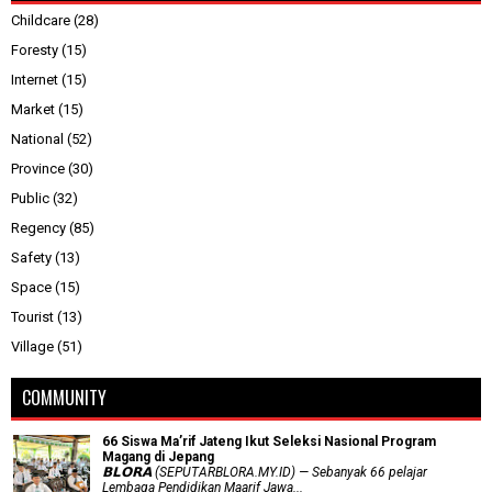
Childcare
(28)
Foresty
(15)
Internet
(15)
Market
(15)
National
(52)
Province
(30)
Public
(32)
Regency
(85)
Safety
(13)
Space
(15)
Tourist
(13)
Village
(51)
COMMUNITY
66 Siswa Ma’rif Jateng Ikut Seleksi Nasional Program
Magang di Jepang
𝗕𝗟𝗢𝗥𝗔 (SEPUTARBLORA.MY.ID) — Sebanyak 66 pelajar
Lembaga Pendidikan Maarif Jawa...