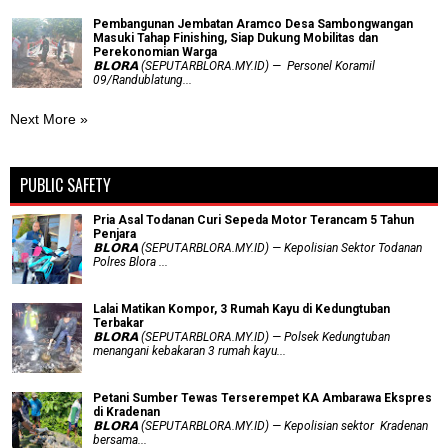
Pembangunan Jembatan Aramco Desa Sambongwangan
Masuki Tahap Finishing, Siap Dukung Mobilitas dan
Perekonomian Warga
𝗕𝗟𝗢𝗥𝗔 (SEPUTARBLORA.MY.ID) — Personel Koramil
09/Randublatung...
Next More »
PUBLIC SAFETY
Pria Asal Todanan Curi Sepeda Motor Terancam 5 Tahun
Penjara
𝗕𝗟𝗢𝗥𝗔 (SEPUTARBLORA.MY.ID) — Kepolisian Sektor Todanan
Polres Blora ...
Lalai Matikan Kompor, 3 Rumah Kayu di Kedungtuban
Terbakar
𝗕𝗟𝗢𝗥𝗔 (SEPUTARBLORA.MY.ID) — Polsek Kedungtuban
menangani kebakaran 3 rumah kayu...
Petani Sumber Tewas Terserempet KA Ambarawa Ekspres
di Kradenan
𝗕𝗟𝗢𝗥𝗔 (SEPUTARBLORA.MY.ID) — Kepolisian sektor Kradenan
bersama...