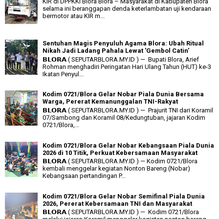
KIR di DPPKKI Blora Blora – Masyarakat di Kabupaten Blora
selama ini beranggapan denda keterlambatan uji kendaraan
bermotor atau KIR m...
Sentuhan Magis Penyuluh Agama Blora: Ubah Ritual
Nikah Jadi Ladang Pahala Lewat 'Gembol Catin'
𝗕𝗟𝗢𝗥𝗔 ( SEPUTARBLORA.MY.ID ) — Bupati Blora, Arief
Rohman menghadiri Peringatan Hari Ulang Tahun (HUT) ke-3
Ikatan Penyul...
Kodim 0721/Blora Gelar Nobar Piala Dunia Bersama
Warga, Pererat Kemanunggalan TNI-Rakyat
𝗕𝗟𝗢𝗥𝗔 ( SEPUTARBLORA.MY.ID ) — Prajurit TNI dari Koramil
07/Sambong dan Koramil 08/Kedungtuban, jajaran Kodim
0721/Blora,...
Kodim 0721/Blora Gelar Nobar Kebangsaan Piala Dunia
2026 di 10 Titik, Perkuat Kebersamaan Masyarakat
𝗕𝗟𝗢𝗥𝗔 ( SEPUTARBLORA.MY.ID ) — Kodim 0721/Blora
kembali menggelar kegiatan Nonton Bareng (Nobar)
Kebangsaan pertandingan P...
Kodim 0721/Blora Gelar Nobar Semifinal Piala Dunia
2026, Pererat Kebersamaan TNI dan Masyarakat
𝗕𝗟𝗢𝗥𝗔 ( SEPUTARBLORA.MY.ID ) — Kodim 0721/Blora