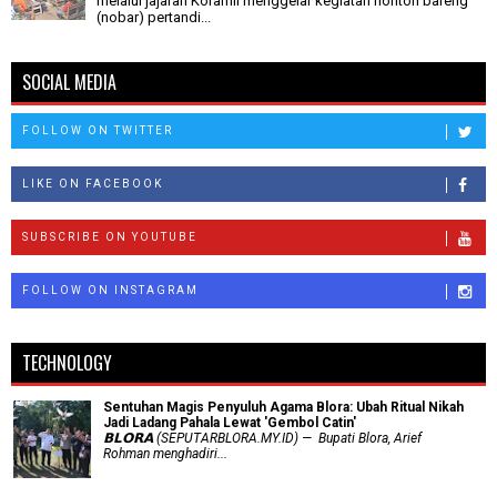
melalui jajaran Koramil menggelar kegiatan nonton bareng
(nobar) pertandi...
SOCIAL MEDIA
FOLLOW ON TWITTER
LIKE ON FACEBOOK
SUBSCRIBE ON YOUTUBE
FOLLOW ON INSTAGRAM
TECHNOLOGY
Sentuhan Magis Penyuluh Agama Blora: Ubah Ritual Nikah
Jadi Ladang Pahala Lewat 'Gembol Catin'
𝗕𝗟𝗢𝗥𝗔 (SEPUTARBLORA.MY.ID) — Bupati Blora, Arief
Rohman menghadiri...