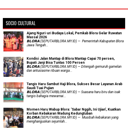
SOCIO CULTURAL
Ajang Nguri-uri Budaya Lokal, Pemkab Blora Gelar Ruwatan
Massal 2026
𝗕𝗟𝗢𝗥𝗔 (SEPUTARBLORA.MY.ID) — Pemerintah Kabupaten Blora
Jawa Tengah...
Kondisi Jalan Mantap di Blora Mantap Capai 70 persen,
Bupati Janji Bisa Tuntas 100 Persen
𝗕𝗟𝗢𝗥𝗔 (SEPUTARBLORA.MY.ID) — Ditengah gemuruh gamelan
dan antusiasme ribuan warga...
Tangis Haru Sambut Haji Blora, Sukses Besar Layanan Arab
Saudi Tuai Pujian
𝗕𝗟𝗢𝗥𝗔 (SEPUTARBLORA.MY.ID) — Suasana haru biru dan isak
tangis bahagia mewarnai...
Momen Haru Wabup Blora: ​'Sabar Nggih, Ini Ujian', Kuatkan
Korban Kebakaran Wadung Kedungtuban
𝗕𝗟𝗢𝗥𝗔 (SEPUTARBLORA.MY.ID) — Musibah kebakaran yang
menghanguskan sejumlah...