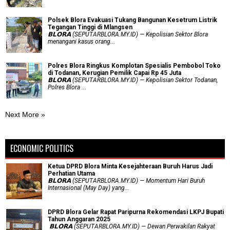
Polsek Blora Evakuasi Tukang Bangunan Kesetrum Listrik
Tegangan Tinggi di Mlangsen
𝗕𝗟𝗢𝗥𝗔 (SEPUTARBLORA.MY.ID) — Kepolisian Sektor Blora
menangani kasus orang...
Polres Blora Ringkus Komplotan Spesialis Pembobol Toko
di Todanan, Kerugian Pemilik Capai Rp 45 Juta
𝗕𝗟𝗢𝗥𝗔 (SEPUTARBLORA.MY.ID) — Kepolisian Sektor Todanan,
Polres Blora ...
Next More »
ECONOMIC POLITICS
Ketua DPRD Blora Minta Kesejahteraan Buruh Harus Jadi
Perhatian Utama
​𝗕𝗟𝗢𝗥𝗔 (SEPUTARBLORA.MY.ID) — Momentum Hari Buruh
Internasional (May Day) yang...
DPRD Blora Gelar Rapat Paripurna Rekomendasi LKPJ Bupati
Tahun Anggaran 2025
‎ 𝗕𝗟𝗢𝗥𝗔 (SEPUTARBLORA.MY.ID) — Dewan Perwakilan Rakyat