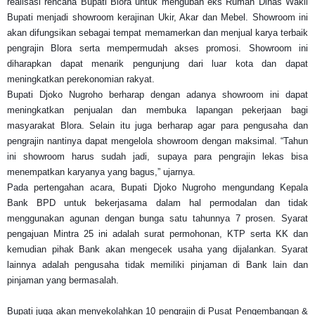
realisasi rencana Bupati Blora untuk mengubah eks Rumah Dinas Wakil
Bupati menjadi showroom kerajinan Ukir, Akar dan Mebel. Showroom ini
akan difungsikan sebagai tempat memamerkan dan menjual karya terbaik
pengrajin Blora serta mempermudah akses promosi.
Showroom ini
diharapkan dapat menarik pengunjung dari luar kota dan dapat
meningkatkan perekonomian rakyat.
Bupati Djoko Nugroho berharap dengan adanya showroom ini dapat
meningkatkan penjualan dan membuka lapangan pekerjaan bagi
masyarakat Blora. Selain itu juga berharap agar para pengusaha dan
pengrajin nantinya dapat mengelola showroom dengan maksimal. “Tahun
ini showroom harus sudah jadi, supaya para pengrajin lekas bisa
menempatkan karyanya yang bagus,” ujarnya.
Pada pertengahan acara, Bupati Djoko Nugroho mengundang Kepala
Bank BPD untuk bekerjasama dalam hal permodalan dan tidak
menggunakan agunan dengan bunga satu tahunnya 7 prosen. Syarat
pengajuan Mintra 25 ini adalah surat permohonan, KTP serta KK dan
kemudian pihak Bank akan mengecek usaha yang dijalankan. Syarat
lainnya adalah pengusaha tidak memiliki pinjaman di Bank lain dan
pinjaman yang bermasalah.
Bupati juga akan menyekolahkan 10 pengrajin di Pusat Pengembangan &