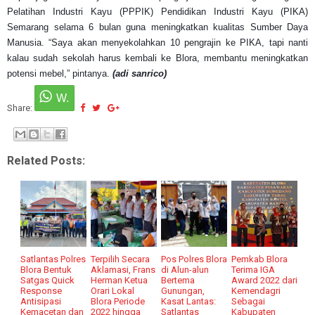
Pelatihan Industri Kayu (PPPIK) Pendidikan Industri Kayu (PIKA)
Semarang selama 6 bulan guna meningkatkan kualitas Sumber Daya
Manusia. “Saya akan menyekolahkan 10 pengrajin ke PIKA, tapi nanti
kalau sudah sekolah harus kembali ke Blora, membantu meningkatkan
potensi mebel,” pintanya.
(adi sanrico)
Share:
Related Posts:
Satlantas Polres
Terpilih Secara
Pos Polres Blora
Pemkab Blora
Blora Bentuk
Aklamasi, Frans
di Alun-alun
Terima IGA
Satgas Quick
Herman Ketua
Bertema
Award 2022 dari
Response
Orari Lokal
Gunungan,
Kemendagri
Antisipasi
Blora Periode
Kasat Lantas:
Sebagai
Kemacetan dan
2022 hingga
Satlantas
Kabupaten