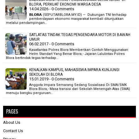
BLORA, PERKUAT EKONOMI WARGA DESA
14.04.2026 - 0 Comments
𝗕𝗟𝗢𝗥𝗔 (SEPUTARBLORA.MY.ID) — Dukungan TNI terhadap
pemberdayaan ekonomi masyarakat kembali ditunjukkan
melalui pendampingan…
SATLATAS TINDAK TEGAS PENGENDARA MOTOR DI BAWAH
UMUR
06.02.2017 - 0 Comments
Kasatlantas Polres Blora Memberikan Contoh Menggunakan
Helm Standart Yang Benar Blora,- Jajaran Lalulintas Polres
Blora bertindak tegas terhadap…
KENALKAN KAMPUS, MAHASISWA IMPARA KUNJUNGI
SEKOLAH DI BLORA
15.01.2019 - 0 Comments
Anggota Impara Semarang Sedang Sosialisasi Di SMA/SMK
Blora Blora,- Masa transisi dari Sekolah Menengah Atas (SMA)
menuju bangku perguruan…
PAGES
About Us
Contact Us