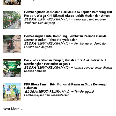
Pembangunan Jembatan Garuda Desa Kapuan Rampung 100
Persen, Warga Kini Nikmati Akses Lebih Mudah dan Aman
𝗕𝗟𝗢𝗥𝗔 (SEPUTARBLORA.MY.ID) — Program pembangunan
Jembatan Garuda yang...
Pemasangan Lantai Rampung, Jembatan Perintis Garuda
Semakin Dekati Tahap Penyelesaian
𝗕𝗟𝗢𝗥𝗔 (SEPUTARBLORA.MY.ID) — Pembangunan Jembatan
Perintis Garuda yang...
​Perkuat Ketahanan Pangan, Bupati Blora Ajak Fatayat NU
Kembangkan Pertanian Organik
𝗕𝗟𝗢𝗥𝗔 (SEPUTARBLORA.MY.ID) — Upaya penguatan ketahanan
pangan berbasis...
PKK Blora Tanam Bibit Pohon di Kawasan Situs Kesongo
Gabusan
‎ 𝗕𝗟𝗢𝗥𝗔 (SEPUTARBLORA.MY.ID) — Tim Penggerak
Pemberdayaan dan Kesejahteraan...
Next More »