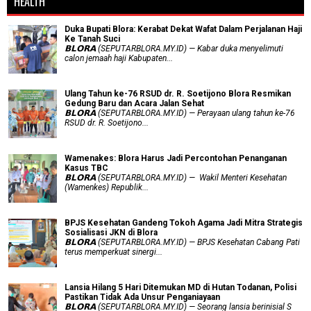
HEALTH
Duka Bupati Blora: Kerabat Dekat Wafat Dalam Perjalanan Haji
Ke Tanah Suci
𝗕𝗟𝗢𝗥𝗔 (SEPUTARBLORA.MY.ID) — Kabar duka menyelimuti
calon jemaah haji Kabupaten...
Ulang Tahun ke-76 RSUD dr. R. Soetijono Blora Resmikan
Gedung Baru dan Acara Jalan Sehat
𝗕𝗟𝗢𝗥𝗔 (SEPUTARBLORA.MY.ID) — Perayaan ulang tahun ke-76
RSUD dr. R. Soetijono...
Wamenakes: Blora Harus Jadi Percontohan Penanganan
Kasus TBC
𝗕𝗟𝗢𝗥𝗔 (SEPUTARBLORA.MY.ID) — Wakil Menteri Kesehatan
(Wamenkes) Republik...
BPJS Kesehatan Gandeng Tokoh Agama Jadi Mitra Strategis
Sosialisasi JKN di Blora
𝗕𝗟𝗢𝗥𝗔 (SEPUTARBLORA.MY.ID) — BPJS Kesehatan Cabang Pati
terus memperkuat sinergi...
Lansia Hilang 5 Hari Ditemukan MD di Hutan Todanan, Polisi
Pastikan Tidak Ada Unsur Penganiayaan
𝗕𝗟𝗢𝗥𝗔 (SEPUTARBLORA.MY.ID) — Seorang lansia berinisial S