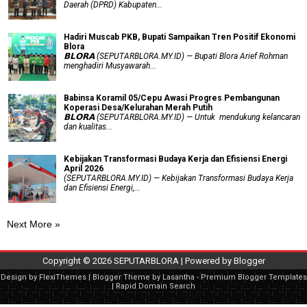
Daerah (DPRD) Kabupaten...
Hadiri Muscab PKB, Bupati Sampaikan Tren Positif Ekonomi
Blora
𝗕𝗟𝗢𝗥𝗔 (SEPUTARBLORA.MY.ID) — Bupati Blora Arief Rohman
menghadiri Musyawarah...
Babinsa Koramil 05/Cepu Awasi Progres Pembangunan
Koperasi Desa/Kelurahan Merah Putih
𝗕𝗟𝗢𝗥𝗔 (SEPUTARBLORA.MY.ID) — Untuk mendukung kelancaran
dan kualitas...
Kebijakan Transformasi Budaya Kerja dan Efisiensi Energi
April 2026
(SEPUTARBLORA.MY.ID) — Kebijakan Transformasi Budaya Kerja
dan Efisiensi Energi,...
Next More »
Copyright ©
2026
SEPUTARBLORA
| Powered by
Blogger
Design by
FlexiThemes
| Blogger Theme by
Lasantha
-
Premium Blogger Templates
|
Rapid Domain Search