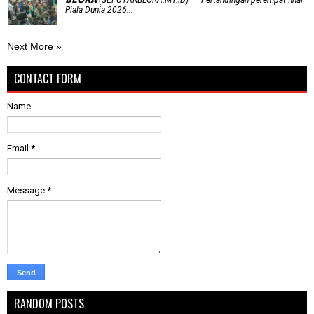
𝗕𝗟𝗢𝗥𝗔 (SEPUTARBLORA.MY.ID) — Pertandingan perempat final
Piala Dunia 2026...
Next More »
CONTACT FORM
Name
Email
*
Message
*
RANDOM POSTS