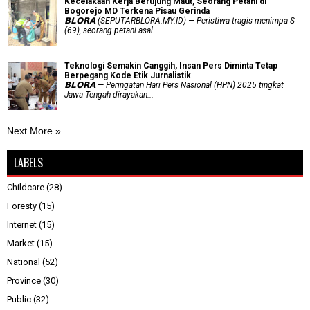
Kecelakaan Kerja Berujung Maut, Seorang Petani di
Bogorejo MD Terkena Pisau Gerinda
𝗕𝗟𝗢𝗥𝗔 (SEPUTARBLORA.MY.ID) — Peristiwa tragis menimpa S
(69), seorang petani asal...
Teknologi Semakin Canggih, Insan Pers Diminta Tetap
Berpegang Kode Etik Jurnalistik
𝗕𝗟𝗢𝗥𝗔 — Peringatan Hari Pers Nasional (HPN) 2025 tingkat
Jawa Tengah dirayakan...
Next More »
LABELS
Childcare
(28)
Foresty
(15)
Internet
(15)
Market
(15)
National
(52)
Province
(30)
Public
(32)