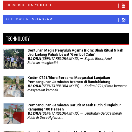
SUBSCRIBE ON YOUTUBE
FOLLOW ON INSTAGRAM
TECHNOLOGY
Sentuhan Magis Penyuluh Agama Blora: Ubah Ritual Nikah
Jadi Ladang Pahala Lewat 'Gembol Catin'
𝗕𝗟𝗢𝗥𝗔 (SEPUTARBLORA.MY.ID) — Bupati Blora, Arief
Rohman menghadiri...
Kodim 0721/Blora Bersama Masyarakat Lanjutkan
Pembangunan Jembatan Aramco di Randublatung
𝗕𝗟𝗢𝗥𝗔 (SEPUTARBLORA.MY.ID) — Kodim 0721/Blora bersama
masyarakat kembali...
Pembangunan Jembatan Garuda Merah Putih di Nglebur
Rampung 100 Persen
𝗕𝗟𝗢𝗥𝗔 (SEPUTARBLORA.MY.ID) — Jembatan Garuda Merah
Putih di Desa Nglebur,...