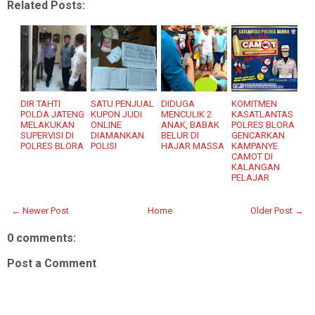
Related Posts:
DIR TAHTI
SATU PENJUAL
DIDUGA
KOMITMEN
POLDA JATENG
KUPON JUDI
MENCULIK 2
KASATLANTAS
MELAKUKAN
ONLINE
ANAK, BABAK
POLRES BLORA
SUPERVISI DI
DIAMANKAN
BELUR DI
GENCARKAN
POLRES BLORA
POLISI
HAJAR MASSA
KAMPANYE
CAMOT DI
KALANGAN
PELAJAR
← Newer Post
Home
Older Post →
0 comments:
Post a Comment