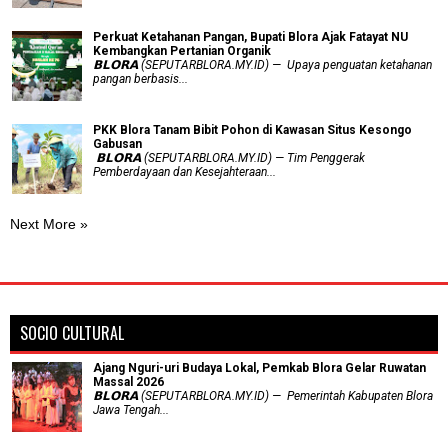
​Perkuat Ketahanan Pangan, Bupati Blora Ajak Fatayat NU
Kembangkan Pertanian Organik
𝗕𝗟𝗢𝗥𝗔 (SEPUTARBLORA.MY.ID) — Upaya penguatan ketahanan
pangan berbasis...
PKK Blora Tanam Bibit Pohon di Kawasan Situs Kesongo
Gabusan
‎ 𝗕𝗟𝗢𝗥𝗔 (SEPUTARBLORA.MY.ID) — Tim Penggerak
Pemberdayaan dan Kesejahteraan...
Next More »
SOCIO CULTURAL
Ajang Nguri-uri Budaya Lokal, Pemkab Blora Gelar Ruwatan
Massal 2026
𝗕𝗟𝗢𝗥𝗔 (SEPUTARBLORA.MY.ID) — Pemerintah Kabupaten Blora
Jawa Tengah...