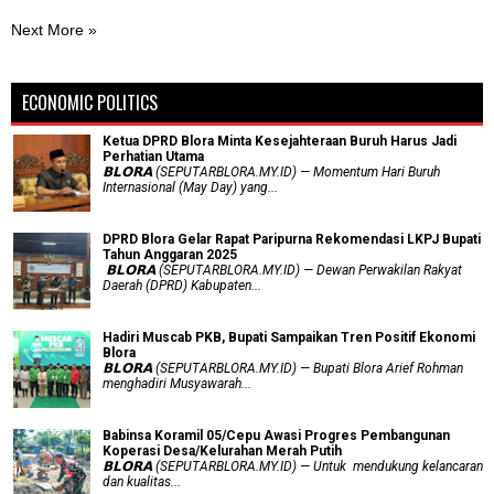
Next More »
ECONOMIC POLITICS
Ketua DPRD Blora Minta Kesejahteraan Buruh Harus Jadi
Perhatian Utama
​𝗕𝗟𝗢𝗥𝗔 (SEPUTARBLORA.MY.ID) — Momentum Hari Buruh
Internasional (May Day) yang...
DPRD Blora Gelar Rapat Paripurna Rekomendasi LKPJ Bupati
Tahun Anggaran 2025
‎ 𝗕𝗟𝗢𝗥𝗔 (SEPUTARBLORA.MY.ID) — Dewan Perwakilan Rakyat
Daerah (DPRD) Kabupaten...
Hadiri Muscab PKB, Bupati Sampaikan Tren Positif Ekonomi
Blora
𝗕𝗟𝗢𝗥𝗔 (SEPUTARBLORA.MY.ID) — Bupati Blora Arief Rohman
menghadiri Musyawarah...
Babinsa Koramil 05/Cepu Awasi Progres Pembangunan
Koperasi Desa/Kelurahan Merah Putih
𝗕𝗟𝗢𝗥𝗔 (SEPUTARBLORA.MY.ID) — Untuk mendukung kelancaran
dan kualitas...