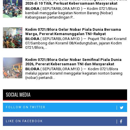
2026 di 10 Titik, Perkuat Kebersamaan Masyarakat
𝗕𝗟𝗢𝗥𝗔 ( SEPUTARBLORA.MY.ID ) — Kodim 0721/Blora
kembali menggelar kegiatan Nonton Bareng (Nobar)
Kebangsaan pertandingan P...
Kodim 0721/Blora Gelar Nobar Piala Dunia Bersama
Warga, Pererat Kemanunggalan TNI-Rakyat
𝗕𝗟𝗢𝗥𝗔 ( SEPUTARBLORA.MY.ID ) — Prajurit TNI dari Koramil
07/Sambong dan Koramil 08/Kedungtuban, jajaran Kodim
0721/Blora,...
Kodim 0721/Blora Gelar Nobar Semifinal Piala Dunia
2026, Pererat Kebersamaan TNI dan Masyarakat
𝗕𝗟𝗢𝗥𝗔 ( SEPUTARBLORA.MY.ID ) — Kodim 0721/Blora
melalui jajaran Koramil menggelar kegiatan nonton bareng
(nobar) pertandi...
SOCIAL MEDIA
FOLLOW ON TWITTER
LIKE ON FACEBOOK