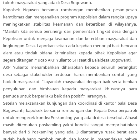
tokoh masyarakat yang ada di Desa Bogowanti.
Kapolsek Ngawen bersama rombongan memberikan pesan-pesan
kamtibmas dan mengenalkan program Kepolisian dalam rangka upaya
meningkatkan stabilitas keamanan dan ketertiban di wilayahnya.
“Marilah kita semua bersinergi dari pemerintah tingkat desa dengan
Kepolisian untuk menjaga keamanan dan ketertiban masyarakat dan
lingkungan Desa. Laporkan setiap ada kejadian menonjol baik bencana
alam atau tindak pidana kriminalitas kepada pihak Kepolisian agar
segera ditangani.” ucap AKP Yulianto SH saat di Balaidesa Bogowanti.
AKP Yulianto menambahkan diharapkan kepada seluruh perangkat
desa sebagai stakeholder terdepan harus memberikan contoh yang
baik di masyarakat. “Layanilah masyarakat dengan baik serta berikan
penyuluhan dan himbauan kepada masyarakat khususnya para
pemuda untuk berperilaku baik dan positif,” Terangnya.
Setelah melaksanakan kunjungan dan koordinasi di kantor balai Desa
Bogowanti, kapolsek bersama rombongan dan Kepala Desa berpatroli
untuk mengecek kondisi Poskamling yang ada di desa tersebut. Alhasil
masih ditemukan poskamling yakni kondisi sangat memprihatinkan
banyak dari 5 Poskamling yang ada, 3 diantaranya rusak berat atap
sudah berlubang tembok rapuh dan kotor, ini menandakan bahwa