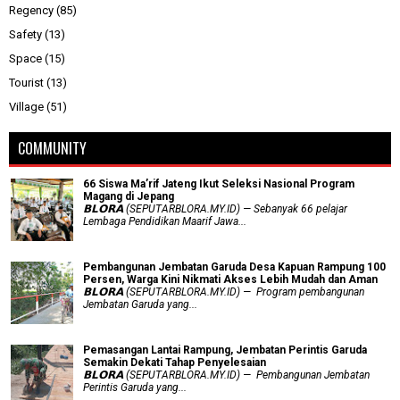
Regency
(85)
Safety
(13)
Space
(15)
Tourist
(13)
Village
(51)
COMMUNITY
66 Siswa Ma’rif Jateng Ikut Seleksi Nasional Program
Magang di Jepang
𝗕𝗟𝗢𝗥𝗔 (SEPUTARBLORA.MY.ID) — Sebanyak 66 pelajar
Lembaga Pendidikan Maarif Jawa...
Pembangunan Jembatan Garuda Desa Kapuan Rampung 100
Persen, Warga Kini Nikmati Akses Lebih Mudah dan Aman
𝗕𝗟𝗢𝗥𝗔 (SEPUTARBLORA.MY.ID) — Program pembangunan
Jembatan Garuda yang...
Pemasangan Lantai Rampung, Jembatan Perintis Garuda
Semakin Dekati Tahap Penyelesaian
𝗕𝗟𝗢𝗥𝗔 (SEPUTARBLORA.MY.ID) — Pembangunan Jembatan
Perintis Garuda yang...