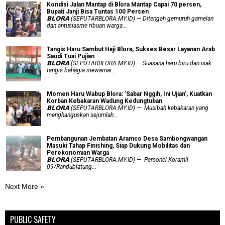
Kondisi Jalan Mantap di Blora Mantap Capai 70 persen,
Bupati Janji Bisa Tuntas 100 Persen
𝗕𝗟𝗢𝗥𝗔 (SEPUTARBLORA.MY.ID) — Ditengah gemuruh gamelan
dan antusiasme ribuan warga...
Tangis Haru Sambut Haji Blora, Sukses Besar Layanan Arab
Saudi Tuai Pujian
𝗕𝗟𝗢𝗥𝗔 (SEPUTARBLORA.MY.ID) — Suasana haru biru dan isak
tangis bahagia mewarnai...
Momen Haru Wabup Blora: ​'Sabar Nggih, Ini Ujian', Kuatkan
Korban Kebakaran Wadung Kedungtuban
𝗕𝗟𝗢𝗥𝗔 (SEPUTARBLORA.MY.ID) — Musibah kebakaran yang
menghanguskan sejumlah...
Pembangunan Jembatan Aramco Desa Sambongwangan
Masuki Tahap Finishing, Siap Dukung Mobilitas dan
Perekonomian Warga
𝗕𝗟𝗢𝗥𝗔 (SEPUTARBLORA.MY.ID) — Personel Koramil
09/Randublatung...
Next More »
PUBLIC SAFETY