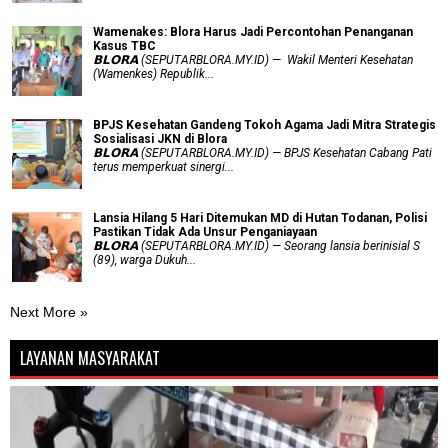
Wamenakes: Blora Harus Jadi Percontohan Penanganan
Kasus TBC
𝗕𝗟𝗢𝗥𝗔 (SEPUTARBLORA.MY.ID) — Wakil Menteri Kesehatan
(Wamenkes) Republik...
BPJS Kesehatan Gandeng Tokoh Agama Jadi Mitra Strategis
Sosialisasi JKN di Blora
𝗕𝗟𝗢𝗥𝗔 (SEPUTARBLORA.MY.ID) — BPJS Kesehatan Cabang Pati
terus memperkuat sinergi...
Lansia Hilang 5 Hari Ditemukan MD di Hutan Todanan, Polisi
Pastikan Tidak Ada Unsur Penganiayaan
𝗕𝗟𝗢𝗥𝗔 (SEPUTARBLORA.MY.ID) — Seorang lansia berinisial S
(89), warga Dukuh...
Next More »
LAYANAN MASYARAKAT