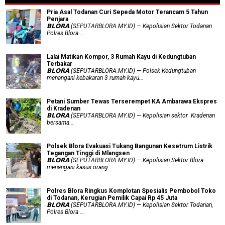
Pria Asal Todanan Curi Sepeda Motor Terancam 5 Tahun
Penjara
𝗕𝗟𝗢𝗥𝗔 (SEPUTARBLORA.MY.ID) — Kepolisian Sektor Todanan
Polres Blora ...
Lalai Matikan Kompor, 3 Rumah Kayu di Kedungtuban
Terbakar
𝗕𝗟𝗢𝗥𝗔 (SEPUTARBLORA.MY.ID) — Polsek Kedungtuban
menangani kebakaran 3 rumah kayu...
Petani Sumber Tewas Terserempet KA Ambarawa Ekspres
di Kradenan
𝗕𝗟𝗢𝗥𝗔 (SEPUTARBLORA.MY.ID) — Kepolisian sektor Kradenan
bersama...
Polsek Blora Evakuasi Tukang Bangunan Kesetrum Listrik
Tegangan Tinggi di Mlangsen
𝗕𝗟𝗢𝗥𝗔 (SEPUTARBLORA.MY.ID) — Kepolisian Sektor Blora
menangani kasus orang...
Polres Blora Ringkus Komplotan Spesialis Pembobol Toko
di Todanan, Kerugian Pemilik Capai Rp 45 Juta
𝗕𝗟𝗢𝗥𝗔 (SEPUTARBLORA.MY.ID) — Kepolisian Sektor Todanan,
Polres Blora ...