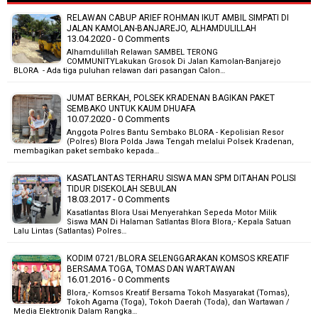
RELAWAN CABUP ARIEF ROHMAN IKUT AMBIL SIMPATI DI
JALAN KAMOLAN-BANJAREJO, ALHAMDULILLAH
13.04.2020 - 0 Comments
Alhamdulillah Relawan SAMBEL TERONG
COMMUNITYLakukan Grosok Di Jalan Kamolan-Banjarejo
BLORA - Ada tiga puluhan relawan dari pasangan Calon…
JUMAT BERKAH, POLSEK KRADENAN BAGIKAN PAKET
SEMBAKO UNTUK KAUM DHUAFA
10.07.2020 - 0 Comments
Anggota Polres Bantu Sembako BLORA - Kepolisian Resor
(Polres) Blora Polda Jawa Tengah melalui Polsek Kradenan,
membagikan paket sembako kepada…
KASATLANTAS TERHARU SISWA MAN SPM DITAHAN POLISI
TIDUR DISEKOLAH SEBULAN
18.03.2017 - 0 Comments
Kasatlantas Blora Usai Menyerahkan Sepeda Motor Milik
Siswa MAN Di Halaman Satlantas Blora Blora,- Kepala Satuan
Lalu Lintas (Satlantas) Polres…
KODIM 0721/BLORA SELENGGARAKAN KOMSOS KREATIF
BERSAMA TOGA, TOMAS DAN WARTAWAN
16.01.2016 - 0 Comments
Blora,- Komsos Kreatif Bersama Tokoh Masyarakat (Tomas),
Tokoh Agama (Toga), Tokoh Daerah (Toda), dan Wartawan /
Media Elektronik Dalam Rangka…