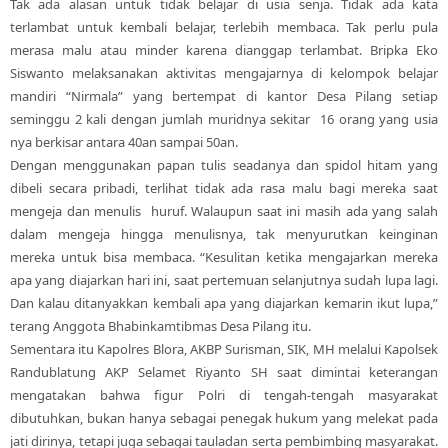
Tak ada alasan untuk tidak belajar di usia senja. Tidak ada kata
terlambat untuk kembali belajar, terlebih membaca. Tak perlu pula
merasa malu atau minder karena dianggap terlambat. Bripka Eko
Siswanto melaksanakan aktivitas mengajarnya di kelompok belajar
mandiri “Nirmala” yang bertempat di kantor Desa Pilang setiap
seminggu 2 kali dengan jumlah muridnya sekitar 16 orang yang usia
nya berkisar antara 40an sampai 50an.
Dengan menggunakan papan tulis seadanya dan spidol hitam yang
dibeli secara pribadi, terlihat tidak ada rasa malu bagi mereka saat
mengeja dan menulis huruf. Walaupun saat ini masih ada yang salah
dalam mengeja hingga menulisnya, tak menyurutkan keinginan
mereka untuk bisa membaca. “Kesulitan ketika mengajarkan mereka
apa yang diajarkan hari ini, saat pertemuan selanjutnya sudah lupa lagi.
Dan kalau ditanyakkan kembali apa yang diajarkan kemarin ikut lupa,”
terang Anggota Bhabinkamtibmas Desa Pilang itu.
Sementara itu Kapolres Blora, AKBP Surisman, SIK, MH melalui Kapolsek
Randublatung AKP Selamet Riyanto SH saat dimintai keterangan
mengatakan bahwa figur Polri di tengah-tengah masyarakat
dibutuhkan, bukan hanya sebagai penegak hukum yang melekat pada
jati dirinya, tetapi juga sebagai tauladan serta pembimbing masyarakat.