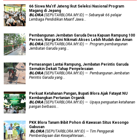
66 Siswa Ma’rif Jateng Ikut Seleksi Nasional Program
Magang di Jepang
𝗕𝗟𝗢𝗥𝗔 (SEPUTARBLORA.MY.ID) — Sebanyak 66 pelajar
Lembaga Pendidikan Maarif Jawa...
Pembangunan Jembatan Garuda Desa Kapuan Rampung 100
Persen, Warga Kini Nikmati Akses Lebih Mudah dan Aman
𝗕𝗟𝗢𝗥𝗔 (SEPUTARBLORA.MY.ID) — Program pembangunan
Jembatan Garuda yang...
Pemasangan Lantai Rampung, Jembatan Perintis Garuda
Semakin Dekati Tahap Penyelesaian
𝗕𝗟𝗢𝗥𝗔 (SEPUTARBLORA.MY.ID) — Pembangunan Jembatan
Perintis Garuda yang...
​Perkuat Ketahanan Pangan, Bupati Blora Ajak Fatayat NU
Kembangkan Pertanian Organik
𝗕𝗟𝗢𝗥𝗔 (SEPUTARBLORA.MY.ID) — Upaya penguatan ketahanan
pangan berbasis...
PKK Blora Tanam Bibit Pohon di Kawasan Situs Kesongo
Gabusan
‎ 𝗕𝗟𝗢𝗥𝗔 (SEPUTARBLORA.MY.ID) — Tim Penggerak
Pemberdayaan dan Kesejahteraan...