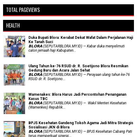
TOTAL PAGEVIEWS
HEALTH
Duka Bupati Blora: Kerabat Dekat Wafat Dalam Perjalanan Haji
Ke Tanah Suci
𝗕𝗟𝗢𝗥𝗔 (SEPUTARBLORA.MY.ID) — Kabar duka menyelimuti
calon jemaah haji Kabupaten...
Ulang Tahun ke-76 RSUD dr. R. Soetijono Blora Resmikan
Gedung Baru dan Acara Jalan Sehat
𝗕𝗟𝗢𝗥𝗔 (SEPUTARBLORA.MY.ID) — Perayaan ulang tahun ke-76
RSUD dr. R. Soetijono...
Wamenakes: Blora Harus Jadi Percontohan Penanganan
Kasus TBC
𝗕𝗟𝗢𝗥𝗔 (SEPUTARBLORA.MY.ID) — Wakil Menteri Kesehatan
(Wamenkes) Republik...
BPJS Kesehatan Gandeng Tokoh Agama Jadi Mitra Strategis
Sosialisasi JKN di Blora
𝗕𝗟𝗢𝗥𝗔 (SEPUTARBLORA.MY.ID) — BPJS Kesehatan Cabang Pati
terus memperkuat sinergi...