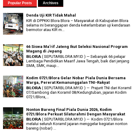
Popular Posts
Archives
Denda Uji KIR Tidak Mahal
KIR di DPPKKI Blora Blora – Masyarakat di Kabupaten Blora
selama ini beranggapan denda keterlambatan uji kendaraan
bermotor atau KIR m...
66 Siswa Ma’rif Jateng Ikut Seleksi Nasional Program
Magang di Jepang
𝗕𝗟𝗢𝗥𝗔 ( SEPUTARBLORA.MY.ID ) — Sebanyak 66 pelajar
Lembaga Pendidikan Maarif Jawa Tengah, baik dari jenjang
SMA, SMK, maup...
Kodim 0721/Blora Gelar Nobar Piala Dunia Bersama
Warga, Pererat Kemanunggalan TNI-Rakyat
𝗕𝗟𝗢𝗥𝗔 ( SEPUTARBLORA.MY.ID ) — Prajurit TNI dari Koramil
07/Sambong dan Koramil 08/Kedungtuban, jajaran Kodim
0721/Blora,...
Nonton Bareng Final Piala Dunia 2026, Kodim
0721/Blora Perkuat Silaturahmi Dengan Masyarakat
𝗕𝗟𝗢𝗥𝗔 ( SEPUTARBLORA.MY.ID ) — Kodim 0721/Blora
melalui seluruh Koramil jajaran menggelar kegiatan nonton
bareng (nobar) ...