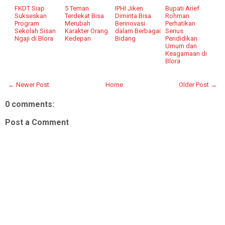
FKDT Siap
5 Teman
IPHI Jiken
Bupati Arief
Sukseskan
Terdekat Bisa
Diminta Bisa
Rohman
Program
Merubah
Berinovasi
Perhatikan
Sekolah Sisan
Karakter Orang
dalam Berbagai
Serius
Ngaji di Blora
Kedepan
Bidang
Pendidikan
Umum dan
Keagamaan di
Blora
← Newer Post
Home
Older Post →
0 comments:
Post a Comment