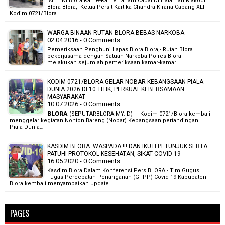
Istri TNI Blora Rame-Rame Tanam Cabai Di Halaman Makodim
Blora Blora,- Ketua Persit Kartika Chandra Kirana Cabang XLII
Kodim 0721/Blora…
WARGA BINAAN RUTAN BLORA BEBAS NARKOBA
02.04.2016 - 0 Comments
Pemeriksaan Penghuni Lapas Blora Blora,- Rutan Blora
bekerjasama dengan Satuan Narkoba Polres Blora
melakukan sejumlah pemeriksaan kamar-kamar…
KODIM 0721/BLORA GELAR NOBAR KEBANGSAAN PIALA
DUNIA 2026 DI 10 TITIK, PERKUAT KEBERSAMAAN
MASYARAKAT
10.07.2026 - 0 Comments
𝗕𝗟𝗢𝗥𝗔 (SEPUTARBLORA.MY.ID) — Kodim 0721/Blora kembali
menggelar kegiatan Nonton Bareng (Nobar) Kebangsaan pertandingan
Piala Dunia…
KASDIM BLORA: WASPADA !!! DAN IKUTI PETUNJUK SERTA
PATUHI PROTOKOL KESEHATAN, SIKAT COVID-19
16.05.2020 - 0 Comments
Kasdim Blora Dalam Konferensi Pers BLORA - Tim Gugus
Tugas Percepatan Penanganan (GTPP) Covid-19 Kabupaten
Blora kembali menyampaikan update…
PAGES