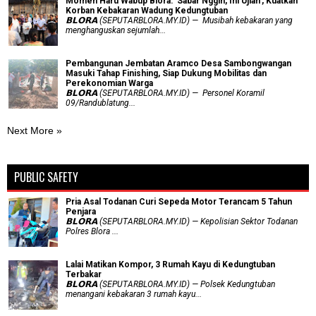
Momen Haru Wabup Blora: ​'Sabar Nggih, Ini Ujian', Kuatkan
Korban Kebakaran Wadung Kedungtuban
𝗕𝗟𝗢𝗥𝗔 (SEPUTARBLORA.MY.ID) — Musibah kebakaran yang
menghanguskan sejumlah...
Pembangunan Jembatan Aramco Desa Sambongwangan
Masuki Tahap Finishing, Siap Dukung Mobilitas dan
Perekonomian Warga
𝗕𝗟𝗢𝗥𝗔 (SEPUTARBLORA.MY.ID) — Personel Koramil
09/Randublatung...
Next More »
PUBLIC SAFETY
Pria Asal Todanan Curi Sepeda Motor Terancam 5 Tahun
Penjara
𝗕𝗟𝗢𝗥𝗔 (SEPUTARBLORA.MY.ID) — Kepolisian Sektor Todanan
Polres Blora ...
Lalai Matikan Kompor, 3 Rumah Kayu di Kedungtuban
Terbakar
𝗕𝗟𝗢𝗥𝗔 (SEPUTARBLORA.MY.ID) — Polsek Kedungtuban
menangani kebakaran 3 rumah kayu...