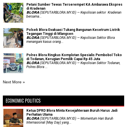
Petani Sumber Tewas Terserempet KA Ambarawa Ekspres
di Kradenan
𝗕𝗟𝗢𝗥𝗔 (SEPUTARBLORA.MY.ID) — Kepolisian sektor Kradenan
bersama...
Polsek Blora Evakuasi Tukang Bangunan Kesetrum Listrik
Tegangan Tinggi di Mlangsen
𝗕𝗟𝗢𝗥𝗔 (SEPUTARBLORA.MY.ID) — Kepolisian Sektor Blora
menangani kasus orang...
Polres Blora Ringkus Komplotan Spesialis Pembobol Toko
di Todanan, Kerugian Pemilik Capai Rp 45 Juta
𝗕𝗟𝗢𝗥𝗔 (SEPUTARBLORA.MY.ID) — Kepolisian Sektor Todanan,
Polres Blora ...
Next More »
ECONOMIC POLITICS
Ketua DPRD Blora Minta Kesejahteraan Buruh Harus Jadi
Perhatian Utama
​𝗕𝗟𝗢𝗥𝗔 (SEPUTARBLORA.MY.ID) — Momentum Hari Buruh
Internasional (May Day) yang...