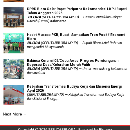
DPRD Blora Gelar Rapat Paripurna Rekomendasi LKPJ Bupati
Tahun Anggaran 2025
‎ 𝗕𝗟𝗢𝗥𝗔 (SEPUTARBLORA.MY.ID) — Dewan Perwakilan Rakyat
Daerah (DPRD) Kabupaten...
Hadiri Muscab PKB, Bupati Sampaikan Tren Positif Ekonomi
Blora
𝗕𝗟𝗢𝗥𝗔 (SEPUTARBLORA.MY.ID) — Bupati Blora Arief Rohman
menghadiri Musyawarah...
Babinsa Koramil 05/Cepu Awasi Progres Pembangunan
Koperasi Desa/Kelurahan Merah Putih
𝗕𝗟𝗢𝗥𝗔 (SEPUTARBLORA.MY.ID) — Untuk mendukung kelancaran
dan kualitas...
Kebijakan Transformasi Budaya Kerja dan Efisiensi Energi
April 2026
(SEPUTARBLORA.MY.ID) — Kebijakan Transformasi Budaya Kerja
dan Efisiensi Energi,...
Next More »
Copyright ©
2026
SEPUTARBLORA
| Powered by
Blogger