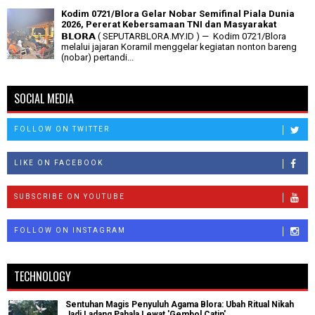
Kodim 0721/Blora Gelar Nobar Semifinal Piala Dunia
2026, Pererat Kebersamaan TNI dan Masyarakat
𝗕𝗟𝗢𝗥𝗔 ( SEPUTARBLORA.MY.ID ) — Kodim 0721/Blora
melalui jajaran Koramil menggelar kegiatan nonton bareng
(nobar) pertandi...
SOCIAL MEDIA
FOLLOW ON TWITTER
LIKE ON FACEBOOK
SUBSCRIBE ON YOUTUBE
FOLLOW ON INSTAGRAM
TECHNOLOGY
Sentuhan Magis Penyuluh Agama Blora: Ubah Ritual Nikah
Jadi Ladang Pahala Lewat 'Gembol Catin'