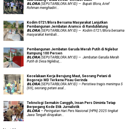
𝗕𝗟𝗢𝗥𝗔 (SEPUTARBLORA.MY.ID) — Bupati Blora, Arief
Rohman menghadiri...
Kodim 0721/Blora Bersama Masyarakat Lanjutkan
Pembangunan Jembatan Aramco di Randublatung
𝗕𝗟𝗢𝗥𝗔 (SEPUTARBLORA.MY.ID) — Kodim 0721/Blora bersama
masyarakat kembali...
Pembangunan Jembatan Garuda Merah Putih di Nglebur
Rampung 100 Persen
𝗕𝗟𝗢𝗥𝗔 (SEPUTARBLORA.MY.ID) — Jembatan Garuda Merah
Putih di Desa Nglebur,...
Kecelakaan Kerja Berujung Maut, Seorang Petani di
Bogorejo MD Terkena Pisau Gerinda
𝗕𝗟𝗢𝗥𝗔 (SEPUTARBLORA.MY.ID) — Peristiwa tragis menimpa S
(69), seorang petani asal...
Teknologi Semakin Canggih, Insan Pers Diminta Tetap
Berpegang Kode Etik Jurnalistik
𝗕𝗟𝗢𝗥𝗔 — Peringatan Hari Pers Nasional (HPN) 2025 tingkat
Jawa Tengah dirayakan...