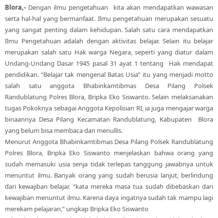
Blora,-
Dengan ilmu pengetahuan kita akan mendapatkan wawasan
serta hal-hal yang bermanfaat. Ilmu pengetahuan merupakan sesuatu
yang sangat penting dalam kehidupan. Salah satu cara mendapatkan
Ilmu Pengetahuan adalah dengan aktivitas belajar. Selain itu belajar
merupakan salah satu Hak warga Negara, seperti yang diatur dalam
Undang-Undang Dasar 1945 pasal 31 ayat 1 tentang Hak mendapat
pendidikan. “Belajar tak mengenal Batas Usia” itu yang menjadi motto
salah satu anggota Bhabinkamtibmas Desa Pilang Polsek
Randublatung Polres Blora, Bripka Eko Siswanto. Selain melaksanakan
tugas Pokoknya sebagai Anggota Kepolisian RI, ia juga mengajar warga
binaannya Desa Pilang Kecamatan Randublatung, Kabupaten Blora
yang belum bisa membaca dan menullis.
Menurut Anggota Bhabinkamtibmas Desa Pilang Polsek Randublatung
Polres Blora, Bripka Eko Siswanto menjelaskan bahwa orang yang
sudah memasuki usia senja tidak terlepas tanggung jawabnya untuk
menuntut ilmu. Banyak orang yang sudah berusia lanjut, berlindung
dari kewajiban belajar. “kata mereka masa tua sudah dibebaskan dari
kewajiban menuntut ilmu. Karena daya ingatnya sudah tak mampu lagi
merekam pelajaran,” ungkap Bripka Eko Siswanto