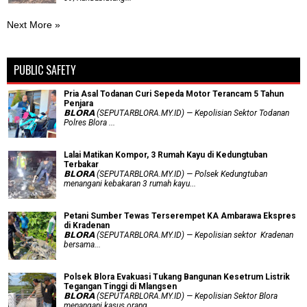
Next More »
PUBLIC SAFETY
Pria Asal Todanan Curi Sepeda Motor Terancam 5 Tahun
Penjara
𝗕𝗟𝗢𝗥𝗔 (SEPUTARBLORA.MY.ID) — Kepolisian Sektor Todanan
Polres Blora ...
Lalai Matikan Kompor, 3 Rumah Kayu di Kedungtuban
Terbakar
𝗕𝗟𝗢𝗥𝗔 (SEPUTARBLORA.MY.ID) — Polsek Kedungtuban
menangani kebakaran 3 rumah kayu...
Petani Sumber Tewas Terserempet KA Ambarawa Ekspres
di Kradenan
𝗕𝗟𝗢𝗥𝗔 (SEPUTARBLORA.MY.ID) — Kepolisian sektor Kradenan
bersama...
Polsek Blora Evakuasi Tukang Bangunan Kesetrum Listrik
Tegangan Tinggi di Mlangsen
𝗕𝗟𝗢𝗥𝗔 (SEPUTARBLORA.MY.ID) — Kepolisian Sektor Blora
menangani kasus orang...