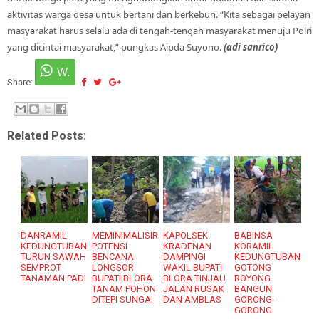
aktivitas warga desa untuk bertani dan berkebun. “Kita sebagai pelayan
masyarakat harus selalu ada di tengah-tengah masyarakat menuju Polri
yang dicintai masyarakat,” pungkas Aipda Suyono.
(adi sanrico)
Share:
Related Posts:
DANRAMIL
MEMINIMALISIR
KAPOLSEK
BABINSA
KEDUNGTUBAN
POTENSI
KRADENAN
KORAMIL
TURUN SAWAH
BENCANA
DAMPINGI
KEDUNGTUBAN
SEMPROT
LONGSOR
WAKIL BUPATI
GOTONG
TANAMAN PADI
BUPATI BLORA
BLORA TINJAU
ROYONG
TANAM POHON
JALAN RUSAK
BANGUN
DITEPI SUNGAI
DAN AMBLAS
GORONG-
GORONG