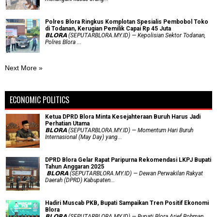
Polres Blora Ringkus Komplotan Spesialis Pembobol Toko
di Todanan, Kerugian Pemilik Capai Rp 45 Juta
𝗕𝗟𝗢𝗥𝗔 (SEPUTARBLORA.MY.ID) — Kepolisian Sektor Todanan,
Polres Blora ...
Next More »
ECONOMIC POLITICS
Ketua DPRD Blora Minta Kesejahteraan Buruh Harus Jadi
Perhatian Utama
​𝗕𝗟𝗢𝗥𝗔 (SEPUTARBLORA.MY.ID) — Momentum Hari Buruh
Internasional (May Day) yang...
DPRD Blora Gelar Rapat Paripurna Rekomendasi LKPJ Bupati
Tahun Anggaran 2025
‎ 𝗕𝗟𝗢𝗥𝗔 (SEPUTARBLORA.MY.ID) — Dewan Perwakilan Rakyat
Daerah (DPRD) Kabupaten...
Hadiri Muscab PKB, Bupati Sampaikan Tren Positif Ekonomi
Blora
𝗕𝗟𝗢𝗥𝗔 (SEPUTARBLORA.MY.ID) — Bupati Blora Arief Rohman