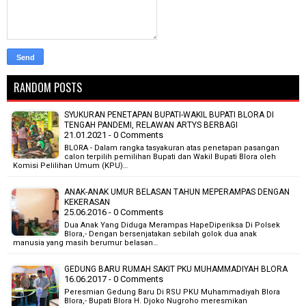
RANDOM POSTS
SYUKURAN PENETAPAN BUPATI-WAKIL BUPATI BLORA DI
TENGAH PANDEMI, RELAWAN ARTYS BERBAGI
21.01.2021 - 0 Comments
BLORA - Dalam rangka tasyakuran atas penetapan pasangan
calon terpilih pemilihan Bupati dan Wakil Bupati Blora oleh
Komisi Pelilihan Umum (KPU)…
ANAK-ANAK UMUR BELASAN TAHUN MEPERAMPAS DENGAN
KEKERASAN
25.06.2016 - 0 Comments
Dua Anak Yang Diduga Merampas HapeDiperiksa Di Polsek
Blora,- Dengan bersenjatakan sebilah golok dua anak
manusia yang masih berumur belasan…
GEDUNG BARU RUMAH SAKIT PKU MUHAMMADIYAH BLORA
16.06.2017 - 0 Comments
Peresmian Gedung Baru Di RSU PKU Muhammadiyah Blora
Blora,- Bupati Blora H. Djoko Nugroho meresmikan