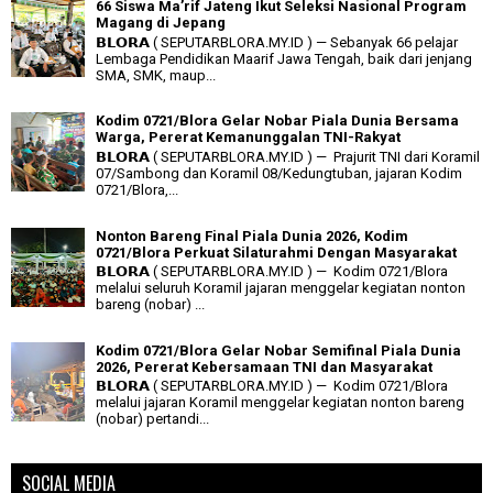
66 Siswa Ma’rif Jateng Ikut Seleksi Nasional Program
Magang di Jepang
𝗕𝗟𝗢𝗥𝗔 ( SEPUTARBLORA.MY.ID ) — Sebanyak 66 pelajar
Lembaga Pendidikan Maarif Jawa Tengah, baik dari jenjang
SMA, SMK, maup...
Kodim 0721/Blora Gelar Nobar Piala Dunia Bersama
Warga, Pererat Kemanunggalan TNI-Rakyat
𝗕𝗟𝗢𝗥𝗔 ( SEPUTARBLORA.MY.ID ) — Prajurit TNI dari Koramil
07/Sambong dan Koramil 08/Kedungtuban, jajaran Kodim
0721/Blora,...
Nonton Bareng Final Piala Dunia 2026, Kodim
0721/Blora Perkuat Silaturahmi Dengan Masyarakat
𝗕𝗟𝗢𝗥𝗔 ( SEPUTARBLORA.MY.ID ) — Kodim 0721/Blora
melalui seluruh Koramil jajaran menggelar kegiatan nonton
bareng (nobar) ...
Kodim 0721/Blora Gelar Nobar Semifinal Piala Dunia
2026, Pererat Kebersamaan TNI dan Masyarakat
𝗕𝗟𝗢𝗥𝗔 ( SEPUTARBLORA.MY.ID ) — Kodim 0721/Blora
melalui jajaran Koramil menggelar kegiatan nonton bareng
(nobar) pertandi...
SOCIAL MEDIA