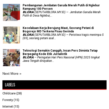
Pembangunan Jembatan Garuda Merah Putih di Nglebur
Rampung 100 Persen
𝗕𝗟𝗢𝗥𝗔 (SEPUTARBLORA.MY.ID) — Jembatan Garuda Merah
Putih di Desa Nglebur,...
Kecelakaan Kerja Berujung Maut, Seorang Petani di
Bogorejo MD Terkena Pisau Gerinda
𝗕𝗟𝗢𝗥𝗔 (SEPUTARBLORA.MY.ID) — Peristiwa tragis menimpa S
(69), seorang petani asal...
Teknologi Semakin Canggih, Insan Pers Diminta Tetap
Berpegang Kode Etik Jurnalistik
𝗕𝗟𝗢𝗥𝗔 — Peringatan Hari Pers Nasional (HPN) 2025 tingkat
Jawa Tengah dirayakan...
Next More »
LABELS
Childcare
(28)
Foresty
(15)
Internet
(15)