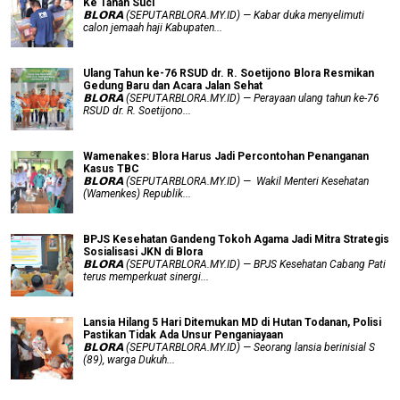
Ke Tanah Suci
𝗕𝗟𝗢𝗥𝗔 (SEPUTARBLORA.MY.ID) — Kabar duka menyelimuti
calon jemaah haji Kabupaten...
Ulang Tahun ke-76 RSUD dr. R. Soetijono Blora Resmikan
Gedung Baru dan Acara Jalan Sehat
𝗕𝗟𝗢𝗥𝗔 (SEPUTARBLORA.MY.ID) — Perayaan ulang tahun ke-76
RSUD dr. R. Soetijono...
Wamenakes: Blora Harus Jadi Percontohan Penanganan
Kasus TBC
𝗕𝗟𝗢𝗥𝗔 (SEPUTARBLORA.MY.ID) — Wakil Menteri Kesehatan
(Wamenkes) Republik...
BPJS Kesehatan Gandeng Tokoh Agama Jadi Mitra Strategis
Sosialisasi JKN di Blora
𝗕𝗟𝗢𝗥𝗔 (SEPUTARBLORA.MY.ID) — BPJS Kesehatan Cabang Pati
terus memperkuat sinergi...
Lansia Hilang 5 Hari Ditemukan MD di Hutan Todanan, Polisi
Pastikan Tidak Ada Unsur Penganiayaan
𝗕𝗟𝗢𝗥𝗔 (SEPUTARBLORA.MY.ID) — Seorang lansia berinisial S
(89), warga Dukuh...