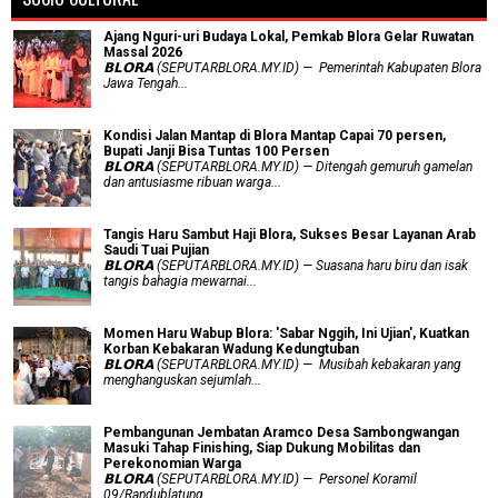
Ajang Nguri-uri Budaya Lokal, Pemkab Blora Gelar Ruwatan
Massal 2026
𝗕𝗟𝗢𝗥𝗔 (SEPUTARBLORA.MY.ID) — Pemerintah Kabupaten Blora
Jawa Tengah...
Kondisi Jalan Mantap di Blora Mantap Capai 70 persen,
Bupati Janji Bisa Tuntas 100 Persen
𝗕𝗟𝗢𝗥𝗔 (SEPUTARBLORA.MY.ID) — Ditengah gemuruh gamelan
dan antusiasme ribuan warga...
Tangis Haru Sambut Haji Blora, Sukses Besar Layanan Arab
Saudi Tuai Pujian
𝗕𝗟𝗢𝗥𝗔 (SEPUTARBLORA.MY.ID) — Suasana haru biru dan isak
tangis bahagia mewarnai...
Momen Haru Wabup Blora: ​'Sabar Nggih, Ini Ujian', Kuatkan
Korban Kebakaran Wadung Kedungtuban
𝗕𝗟𝗢𝗥𝗔 (SEPUTARBLORA.MY.ID) — Musibah kebakaran yang
menghanguskan sejumlah...
Pembangunan Jembatan Aramco Desa Sambongwangan
Masuki Tahap Finishing, Siap Dukung Mobilitas dan
Perekonomian Warga
𝗕𝗟𝗢𝗥𝗔 (SEPUTARBLORA.MY.ID) — Personel Koramil
09/Randublatung...