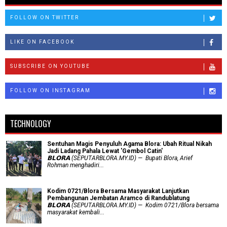
FOLLOW ON TWITTER
LIKE ON FACEBOOK
SUBSCRIBE ON YOUTUBE
FOLLOW ON INSTAGRAM
TECHNOLOGY
Sentuhan Magis Penyuluh Agama Blora: Ubah Ritual Nikah
Jadi Ladang Pahala Lewat 'Gembol Catin'
𝗕𝗟𝗢𝗥𝗔 (SEPUTARBLORA.MY.ID) — Bupati Blora, Arief
Rohman menghadiri...
Kodim 0721/Blora Bersama Masyarakat Lanjutkan
Pembangunan Jembatan Aramco di Randublatung
𝗕𝗟𝗢𝗥𝗔 (SEPUTARBLORA.MY.ID) — Kodim 0721/Blora bersama
masyarakat kembali...