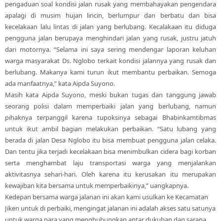
pengaduan soal kondisi jalan rusak yang membahayakan pengendara
apalagi di musim hujan lincin, berlumpur dan berbatu dan bisa
kecelakaan lalu lintas di jalan yang berlubang. Kecalakaan itu diduga
pengguna jalan berupaya menghindari jalan yang rusak, justru jatuh
dari motornya. “Selama ini saya sering mendengar laporan keluhan
warga masyarakat Ds. Nglobo terkait kondisi jalannya yang rusak dan
berlubang. Makanya kami turun ikut membantu perbaikan. Semoga
ada manfaatnya,” kata Aipda Suyono.
Masih kata Aipda Suyono, meski bukan tugas dan tanggung jawab
seorang polisi dalam memperbaiki jalan yang berlubang, namun
pihaknya terpanggil karena tupoksinya sebagai Bhabinkamtibmas
untuk ikut ambil bagian melakukan perbaikan. “Satu lubang yang
berada di jalan Desa Nglobo itu bisa membuat pengguna jalan celaka.
Dan tentu jika terjadi kecelakaan bisa menimbulkan cidera bagi korban
serta menghambat laju transportasi warga yang menjalankan
aktivitasnya sehari-hari. Oleh karena itu kerusakan itu merupakan
kewajiban kita bersama untuk memperbaikinya,” uangkapnya.
Kedepan bersama warga jalanan ini akan kami usulkan ke Kecamatan
Jiken untuk di perbaiki, mengingat jalanan ini adalah akses satu satunya
untuk warga para yang menghubungkan antar dukuhan dan sarana