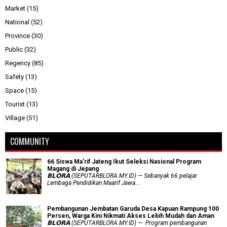
Market
(15)
National
(52)
Province
(30)
Public
(32)
Regency
(85)
Safety
(13)
Space
(15)
Tourist
(13)
Village
(51)
COMMUNITY
66 Siswa Ma’rif Jateng Ikut Seleksi Nasional Program
Magang di Jepang
𝗕𝗟𝗢𝗥𝗔 (SEPUTARBLORA.MY.ID) — Sebanyak 66 pelajar
Lembaga Pendidikan Maarif Jawa...
Pembangunan Jembatan Garuda Desa Kapuan Rampung 100
Persen, Warga Kini Nikmati Akses Lebih Mudah dan Aman
𝗕𝗟𝗢𝗥𝗔 (SEPUTARBLORA.MY.ID) — Program pembangunan