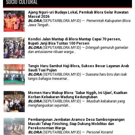
SOCIO CULTURAL
Ajang Nguri-uri Budaya Lokal, Pemkab Blora Gelar Ruwatan
Massal 2026
𝗕𝗟𝗢𝗥𝗔 (SEPUTARBLORA.MY.ID) — Pemerintah Kabupaten Blora
Jawa Tengah...
Kondisi Jalan Mantap di Blora Mantap Capai 70 persen,
Bupati Janji Bisa Tuntas 100 Persen
𝗕𝗟𝗢𝗥𝗔 (SEPUTARBLORA.MY.ID) — Ditengah gemuruh gamelan
dan antusiasme ribuan warga...
Tangis Haru Sambut Haji Blora, Sukses Besar Layanan Arab
Saudi Tuai Pujian
𝗕𝗟𝗢𝗥𝗔 (SEPUTARBLORA.MY.ID) — Suasana haru biru dan isak
tangis bahagia mewarnai...
Momen Haru Wabup Blora: ​'Sabar Nggih, Ini Ujian', Kuatkan
Korban Kebakaran Wadung Kedungtuban
𝗕𝗟𝗢𝗥𝗔 (SEPUTARBLORA.MY.ID) — Musibah kebakaran yang
menghanguskan sejumlah...
Pembangunan Jembatan Aramco Desa Sambongwangan
Masuki Tahap Finishing, Siap Dukung Mobilitas dan
Perekonomian Warga
𝗕𝗟𝗢𝗥𝗔 (SEPUTARBLORA.MY.ID) — Personel Koramil