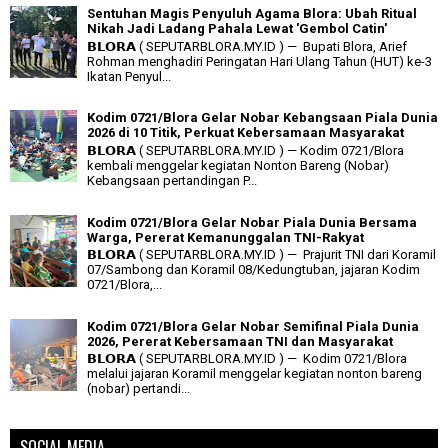
Sentuhan Magis Penyuluh Agama Blora: Ubah Ritual
Nikah Jadi Ladang Pahala Lewat 'Gembol Catin'
𝗕𝗟𝗢𝗥𝗔 ( SEPUTARBLORA.MY.ID ) — Bupati Blora, Arief
Rohman menghadiri Peringatan Hari Ulang Tahun (HUT) ke-3
Ikatan Penyul...
Kodim 0721/Blora Gelar Nobar Kebangsaan Piala Dunia
2026 di 10 Titik, Perkuat Kebersamaan Masyarakat
𝗕𝗟𝗢𝗥𝗔 ( SEPUTARBLORA.MY.ID ) — Kodim 0721/Blora
kembali menggelar kegiatan Nonton Bareng (Nobar)
Kebangsaan pertandingan P...
Kodim 0721/Blora Gelar Nobar Piala Dunia Bersama
Warga, Pererat Kemanunggalan TNI-Rakyat
𝗕𝗟𝗢𝗥𝗔 ( SEPUTARBLORA.MY.ID ) — Prajurit TNI dari Koramil
07/Sambong dan Koramil 08/Kedungtuban, jajaran Kodim
0721/Blora,...
Kodim 0721/Blora Gelar Nobar Semifinal Piala Dunia
2026, Pererat Kebersamaan TNI dan Masyarakat
𝗕𝗟𝗢𝗥𝗔 ( SEPUTARBLORA.MY.ID ) — Kodim 0721/Blora
melalui jajaran Koramil menggelar kegiatan nonton bareng
(nobar) pertandi...
SOCIAL MEDIA