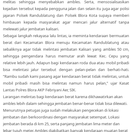
melitas sehingga menyebabkan ambles. Serta, mensosialisasikan
kejadian tersebut kepada pengguna jalan dan selain itu juga agar polisi
jajaran Polsek Randublatung dan Polsek Blora Kota supaya memberi
himbauan kepada masyarakat agar mencari jalur alternatif tanpa
melewati jalur jembatan kalisari.
Sebagai langkah rekayasa lalu lintas, ia meminta kendaraan bermuatan
berat dari Kecamatan Blora menuju Kecamatan Randublatung atau
sebaliknya agar tidak melintasi jembatan Kalisari yang ambles 50 cm,
sehingga pengendara harus memutar arah lewat Kec. Cepu yang
relative lebih jauh. Adapun bagi kendaraan roda dua atau mobil pribadi
bisa melintasi jalur tersebut dengan pelan-pelan dan berhati-hati.
“Rambu sudah kami pasang agar kendaraan berat tidak melintas, untuk
mobil pribadi masih bisa melintas namun harus pelan,” ujar Kasat
Lantas Polres Blora AKP Febriyani Aer, SIK.
Larangan melintas bagi kendaraan berat karena dikhawatirkan akan
ambles lebih dalam sehingga jembatan benar-benar tidak bisa dilewati.
Menurutnya petugas juga sudah melakukan pengecekan di lokasi
jembatan dan berkoordinasi dengan masyarakat setempat. Lokasi
jembatan berada di km 25, serta panjang jembatan lima meter dan
lebar tujuh meter. Ambles diakibatkan banyak kendaraan muatan berat