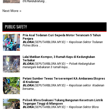
09/Randublatung...
Next More »
PUBLIC SAFETY
Pria Asal Todanan Curi Sepeda Motor Terancam 5 Tahun
Penjara
𝗕𝗟𝗢𝗥𝗔 (SEPUTARBLORA.MY.ID) — Kepolisian Sektor Todanan
Polres Blora ...
Lalai Matikan Kompor, 3 Rumah Kayu di Kedungtuban
Terbakar
𝗕𝗟𝗢𝗥𝗔 (SEPUTARBLORA.MY.ID) — Polsek Kedungtuban
menangani kebakaran 3 rumah kayu...
Petani Sumber Tewas Terserempet KA Ambarawa Ekspres
di Kradenan
𝗕𝗟𝗢𝗥𝗔 (SEPUTARBLORA.MY.ID) — Kepolisian sektor Kradenan
bersama...
Polsek Blora Evakuasi Tukang Bangunan Kesetrum Listrik
Tegangan Tinggi di Mlangsen
𝗕𝗟𝗢𝗥𝗔 (SEPUTARBLORA.MY.ID) — Kepolisian Sektor Blora