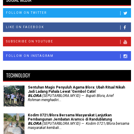
FOLLOW ON TWITTER
LIKE ON FACEBOOK
SUBSCRIBE ON YOUTUBE
FOLLOW ON INSTAGRAM
TECHNOLOGY
Sentuhan Magis Penyuluh Agama Blora: Ubah Ritual Nikah
Jadi Ladang Pahala Lewat 'Gembol Catin'
𝗕𝗟𝗢𝗥𝗔 (SEPUTARBLORA.MY.ID) — Bupati Blora, Arief
Rohman menghadiri...
Kodim 0721/Blora Bersama Masyarakat Lanjutkan
Pembangunan Jembatan Aramco di Randublatung
𝗕𝗟𝗢𝗥𝗔 (SEPUTARBLORA.MY.ID) — Kodim 0721/Blora bersama
masyarakat kembali...