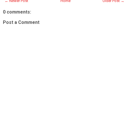
← Newer Post
Home
Older Post →
0 comments:
Post a Comment