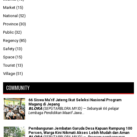
Market
(15)
National
(52)
Province
(30)
Public
(32)
Regency
(85)
Safety
(13)
Space
(15)
Tourist
(13)
Village
(51)
COMMUNITY
66 Siswa Ma’rif Jateng Ikut Seleksi Nasional Program
Magang di Jepang
𝗕𝗟𝗢𝗥𝗔 (SEPUTARBLORA.MY.ID) — Sebanyak 66 pelajar
Lembaga Pendidikan Maarif Jawa...
Pembangunan Jembatan Garuda Desa Kapuan Rampung 100
Persen, Warga Kini Nikmati Akses Lebih Mudah dan Aman
𝗕𝗟𝗢𝗥𝗔 (SEPUTARBLORA.MY.ID) — Program pembangunan