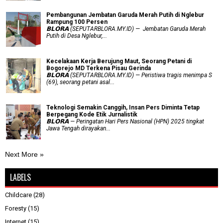
Pembangunan Jembatan Garuda Merah Putih di Nglebur
Rampung 100 Persen
𝗕𝗟𝗢𝗥𝗔 (SEPUTARBLORA.MY.ID) — Jembatan Garuda Merah
Putih di Desa Nglebur,...
Kecelakaan Kerja Berujung Maut, Seorang Petani di
Bogorejo MD Terkena Pisau Gerinda
𝗕𝗟𝗢𝗥𝗔 (SEPUTARBLORA.MY.ID) — Peristiwa tragis menimpa S
(69), seorang petani asal...
Teknologi Semakin Canggih, Insan Pers Diminta Tetap
Berpegang Kode Etik Jurnalistik
𝗕𝗟𝗢𝗥𝗔 — Peringatan Hari Pers Nasional (HPN) 2025 tingkat
Jawa Tengah dirayakan...
Next More »
LABELS
Childcare
(28)
Foresty
(15)
Internet
(15)