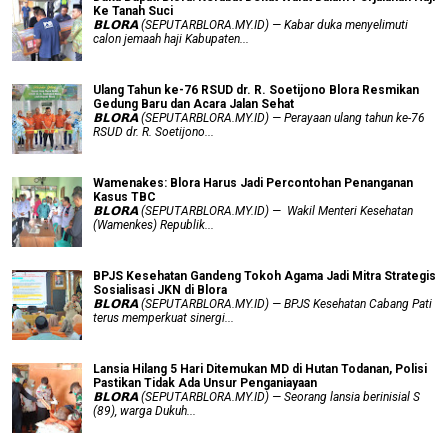
Ke Tanah Suci
𝗕𝗟𝗢𝗥𝗔 (SEPUTARBLORA.MY.ID) — Kabar duka menyelimuti
calon jemaah haji Kabupaten...
Ulang Tahun ke-76 RSUD dr. R. Soetijono Blora Resmikan
Gedung Baru dan Acara Jalan Sehat
𝗕𝗟𝗢𝗥𝗔 (SEPUTARBLORA.MY.ID) — Perayaan ulang tahun ke-76
RSUD dr. R. Soetijono...
Wamenakes: Blora Harus Jadi Percontohan Penanganan
Kasus TBC
𝗕𝗟𝗢𝗥𝗔 (SEPUTARBLORA.MY.ID) — Wakil Menteri Kesehatan
(Wamenkes) Republik...
BPJS Kesehatan Gandeng Tokoh Agama Jadi Mitra Strategis
Sosialisasi JKN di Blora
𝗕𝗟𝗢𝗥𝗔 (SEPUTARBLORA.MY.ID) — BPJS Kesehatan Cabang Pati
terus memperkuat sinergi...
Lansia Hilang 5 Hari Ditemukan MD di Hutan Todanan, Polisi
Pastikan Tidak Ada Unsur Penganiayaan
𝗕𝗟𝗢𝗥𝗔 (SEPUTARBLORA.MY.ID) — Seorang lansia berinisial S
(89), warga Dukuh...