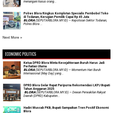
menangani kasus orang...
Polres Blora Ringkus Komplotan Spesialis Pembobol Toko
di Todanan, Kerugian Pemilik Capai Rp 45 Juta
𝗕𝗟𝗢𝗥𝗔 (SEPUTARBLORA.MY.ID) — Kepolisian Sektor Todanan,
Polres Blora ...
Next More »
ECONOMIC POLITICS
Ketua DPRD Blora Minta Kesejahteraan Buruh Harus Jadi
Perhatian Utama
​𝗕𝗟𝗢𝗥𝗔 (SEPUTARBLORA.MY.ID) — Momentum Hari Buruh
Internasional (May Day) yang...
DPRD Blora Gelar Rapat Paripurna Rekomendasi LKPJ Bupati
Tahun Anggaran 2025
‎ 𝗕𝗟𝗢𝗥𝗔 (SEPUTARBLORA.MY.ID) — Dewan Perwakilan Rakyat
Daerah (DPRD) Kabupaten...
Hadiri Muscab PKB, Bupati Sampaikan Tren Positif Ekonomi
Blora