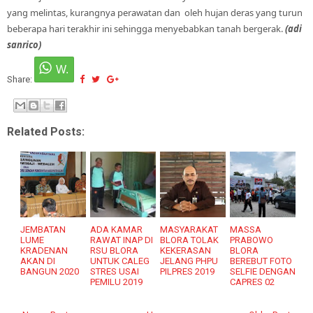
yang melintas, kurangnya perawatan dan oleh hujan deras yang turun
beberapa hari terakhir ini sehingga menyebabkan tanah bergerak.
(adi
sanrico)
Share:
Related Posts:
JEMBATAN
ADA KAMAR
MASYARAKAT
MASSA
LUME
RAWAT INAP DI
BLORA TOLAK
PRABOWO
KRADENAN
RSU BLORA
KEKERASAN
BLORA
AKAN DI
UNTUK CALEG
JELANG PHPU
BEREBUT FOTO
BANGUN 2020
STRES USAI
PILPRES 2019
SELFIE DENGAN
PEMILU 2019
CAPRES 02