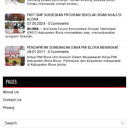
Seorang pelaku pencurian rumah kosong dibekuk polisi.
Pelaku memasuki rumah korban,…
FKDT SIAP SUKSESKAN PROGRAM SEKOLAH SISAN NGAJI DI
BLORA
07.05.2024 - 0 Comments
𝗕𝗟𝗢𝗥𝗔 — Ikut serta Forum Komunikasi Diniyah Takmiliyah
(FKDT) Kabupaten Blora menyatakan siap mensukseskan
program Sekolah…
PENDAPATAN SUMBANGAN DANA PMI BLORA MENINGKAT
28.01.2017 - 0 Comments
Ketua PMI Blora Umi Kulsum Dalam Musyawarah Kerja PMI
Kabupaten Blora Blora,- Partisipasi dan kesadaran masyarakat
di Kabupaten Blora dinilai…
PAGES
About Us
Contact Us
Privacy