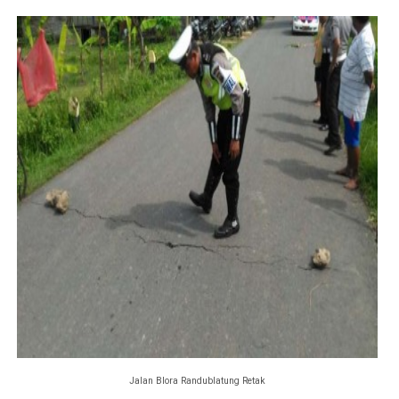
Jalan Blora Randublatung Retak