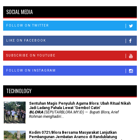
SOCIAL MEDIA
FOLLOW ON TWITTER
LIKE ON FACEBOOK
SUBSCRIBE ON YOUTUBE
FOLLOW ON INSTAGRAM
TECHNOLOGY
Sentuhan Magis Penyuluh Agama Blora: Ubah Ritual Nikah
Jadi Ladang Pahala Lewat 'Gembol Catin'
𝗕𝗟𝗢𝗥𝗔 (SEPUTARBLORA.MY.ID) — Bupati Blora, Arief
Rohman menghadiri...
Kodim 0721/Blora Bersama Masyarakat Lanjutkan
Pembangunan Jembatan Aramco di Randublatung