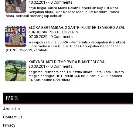
10.02.2017 - 0 Comments
Kayu Ilegal Dalam Mobil Dalam Pencurian Kayu Di Desa
Genjahan Blora,- Unit Resese Mobile Sat Reskrim Polres
Blora, berhasil menangkap sebuah…
BLORA BERTAMBAH, 2 SANTRI KLUSTER TEMBORO ASAL
KUNDURAN POSITIF COVID-19
07.05.2020 - 0 Comments
Wakapolres Blora BLORA - Pemerintah Kabupaten (Pemkab)
Blora melalui Tim Gugus Tugas Percepatan Penanganan
(GTPP) Covid-19, kembali…
KARYA BHAKTI DI TMP “WIRA BHAKTI” BLORA
30.03.2017 - 0 Comments
Kegiatan Pembersihan TMP Wira Bhakti Blora Blora,- Dalam
rangka peringati HUT Persit KCK ke-71 tahun 2017, Koramil
01/Kota Kodim 0721/Blora…
PAGES
About Us
Contact Us
Privacy