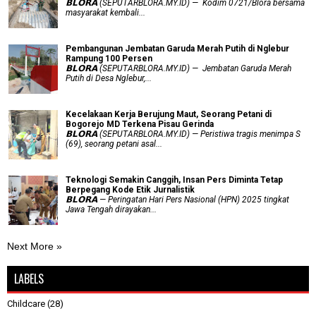
𝗕𝗟𝗢𝗥𝗔 (SEPUTARBLORA.MY.ID) — Kodim 0721/Blora bersama
masyarakat kembali...
Pembangunan Jembatan Garuda Merah Putih di Nglebur
Rampung 100 Persen
𝗕𝗟𝗢𝗥𝗔 (SEPUTARBLORA.MY.ID) — Jembatan Garuda Merah
Putih di Desa Nglebur,...
Kecelakaan Kerja Berujung Maut, Seorang Petani di
Bogorejo MD Terkena Pisau Gerinda
𝗕𝗟𝗢𝗥𝗔 (SEPUTARBLORA.MY.ID) — Peristiwa tragis menimpa S
(69), seorang petani asal...
Teknologi Semakin Canggih, Insan Pers Diminta Tetap
Berpegang Kode Etik Jurnalistik
𝗕𝗟𝗢𝗥𝗔 — Peringatan Hari Pers Nasional (HPN) 2025 tingkat
Jawa Tengah dirayakan...
Next More »
LABELS
Childcare
(28)