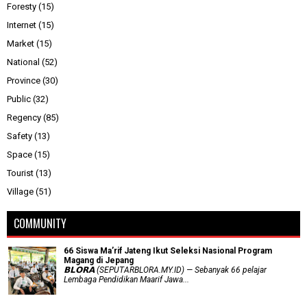
Foresty
(15)
Internet
(15)
Market
(15)
National
(52)
Province
(30)
Public
(32)
Regency
(85)
Safety
(13)
Space
(15)
Tourist
(13)
Village
(51)
COMMUNITY
66 Siswa Ma’rif Jateng Ikut Seleksi Nasional Program
Magang di Jepang
𝗕𝗟𝗢𝗥𝗔 (SEPUTARBLORA.MY.ID) — Sebanyak 66 pelajar
Lembaga Pendidikan Maarif Jawa...