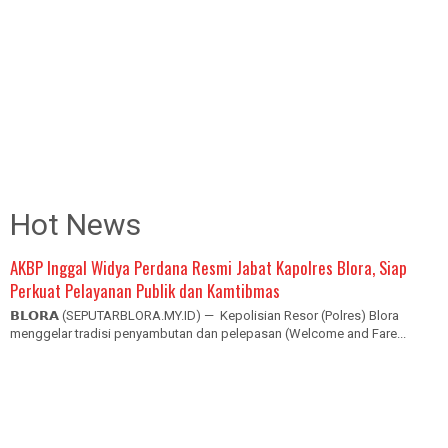
Hot News
AKBP Inggal Widya Perdana Resmi Jabat Kapolres Blora, Siap
Perkuat Pelayanan Publik dan Kamtibmas
𝗕𝗟𝗢𝗥𝗔 (SEPUTARBLORA.MY.ID) — Kepolisian Resor (Polres) Blora
menggelar tradisi penyambutan dan pelepasan (Welcome and Fare...