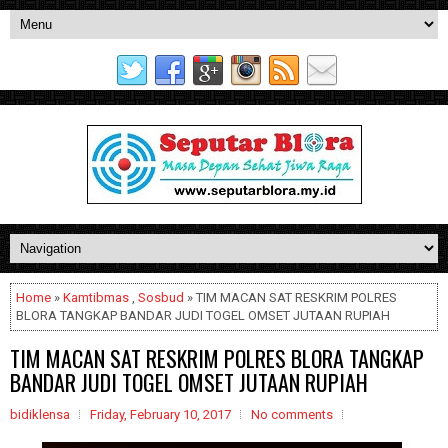
Home
»
Kamtibmas
,
Sosbud
» TIM MACAN SAT RESKRIM POLRES
BLORA TANGKAP BANDAR JUDI TOGEL OMSET JUTAAN RUPIAH
TIM MACAN SAT RESKRIM POLRES BLORA TANGKAP
BANDAR JUDI TOGEL OMSET JUTAAN RUPIAH
bidiklensa
Friday, February 10, 2017
No comments