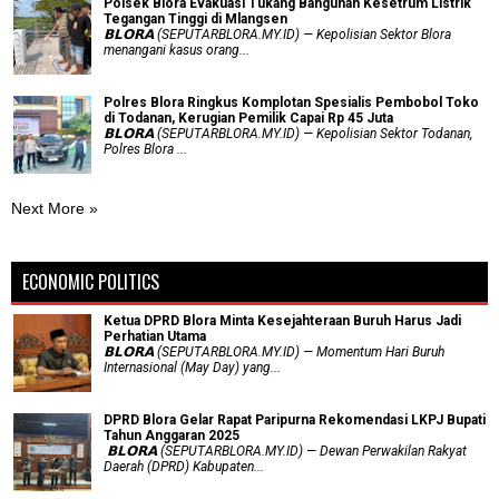
Polsek Blora Evakuasi Tukang Bangunan Kesetrum Listrik
Tegangan Tinggi di Mlangsen
𝗕𝗟𝗢𝗥𝗔 (SEPUTARBLORA.MY.ID) — Kepolisian Sektor Blora
menangani kasus orang...
Polres Blora Ringkus Komplotan Spesialis Pembobol Toko
di Todanan, Kerugian Pemilik Capai Rp 45 Juta
𝗕𝗟𝗢𝗥𝗔 (SEPUTARBLORA.MY.ID) — Kepolisian Sektor Todanan,
Polres Blora ...
Next More »
ECONOMIC POLITICS
Ketua DPRD Blora Minta Kesejahteraan Buruh Harus Jadi
Perhatian Utama
​𝗕𝗟𝗢𝗥𝗔 (SEPUTARBLORA.MY.ID) — Momentum Hari Buruh
Internasional (May Day) yang...
DPRD Blora Gelar Rapat Paripurna Rekomendasi LKPJ Bupati
Tahun Anggaran 2025
‎ 𝗕𝗟𝗢𝗥𝗔 (SEPUTARBLORA.MY.ID) — Dewan Perwakilan Rakyat
Daerah (DPRD) Kabupaten...