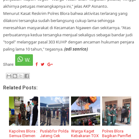
akhirnya petugas menangkapnya ini," jelas AKP Asnanto.
Menurut Kasat Reskrim Polres Blora bahwa aktivitas terlarang yang
dilakoni tersangka sudah berlangsung cukup lama sehingga
meresahkan masyarakat di Kecamatan Ngawen dan sekitarnya. “Atas
perbuatannya kedua tersangka menjual sekaligus sebagai bandar judi
"togel" melanggar pasal 303 KUHP dengan ancaman hukuman penjara
paling lama 10 tahun," tegasnya.
(adi sanrico)
Share:
Related Posts:
Kapolres Blora :
Puslabfor Polda
Warga Kaget
Polres Blora
Semua Elemen
Jateng Cek
Kebakaran TOX
Bagikan Pamflet