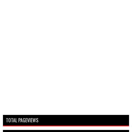
TOTAL PAGEVIEWS