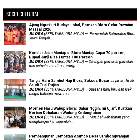
SOCIO CULTURAL
Ajang Nguri-uri Budaya Lokal, Pemkab Blora Gelar Ruwatan
Massal 2026
𝗕𝗟𝗢𝗥𝗔 (SEPUTARBLORA.MY.ID) — Pemerintah Kabupaten Blora
Jawa Tengah...
Kondisi Jalan Mantap di Blora Mantap Capai 70 persen,
Bupati Janji Bisa Tuntas 100 Persen
𝗕𝗟𝗢𝗥𝗔 (SEPUTARBLORA.MY.ID) — Ditengah gemuruh gamelan
dan antusiasme ribuan warga...
Tangis Haru Sambut Haji Blora, Sukses Besar Layanan Arab
Saudi Tuai Pujian
𝗕𝗟𝗢𝗥𝗔 (SEPUTARBLORA.MY.ID) — Suasana haru biru dan isak
tangis bahagia mewarnai...
Momen Haru Wabup Blora: ​'Sabar Nggih, Ini Ujian', Kuatkan
Korban Kebakaran Wadung Kedungtuban
𝗕𝗟𝗢𝗥𝗔 (SEPUTARBLORA.MY.ID) — Musibah kebakaran yang
menghanguskan sejumlah...
Pembangunan Jembatan Aramco Desa Sambongwangan