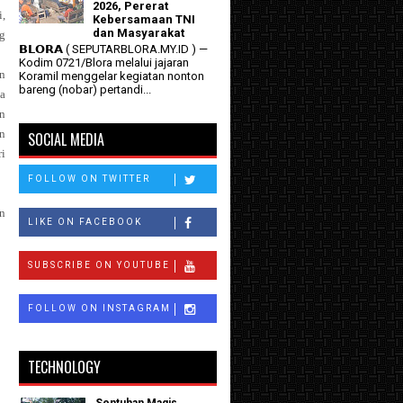
2026, Pererat
,
Kebersamaan TNI
dan Masyarakat
g
𝗕𝗟𝗢𝗥𝗔 ( SEPUTARBLORA.MY.ID ) —
Kodim 0721/Blora melalui jajaran
n
Koramil menggelar kegiatan nonton
bareng (nobar) pertandi...
a
n
n
SOCIAL MEDIA
i
FOLLOW ON TWITTER
an
LIKE ON FACEBOOK
SUBSCRIBE ON YOUTUBE
FOLLOW ON INSTAGRAM
TECHNOLOGY
Sentuhan Magis