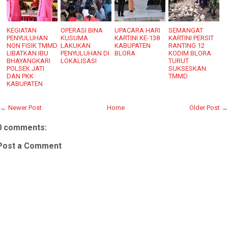
KEGIATAN
OPERASI BINA
UPACARA HARI
SEMANGAT
PENYULUHAN
KUSUMA
KARTINI KE-138
KARTINI PERSIT
NON FISIK TMMD
LAKUKAN
KABUPATEN
RANTING 12
LIBATKAN IBU
PENYULUHAN DI
BLORA
KODIM BLORA
BHAYANGKARI
LOKALISASI
TURUT
POLSEK JATI
SUKSESKAN
DAN PKK
TMMD
KABUPATEN
← Newer Post
Home
Older Post →
0 comments:
Post a Comment