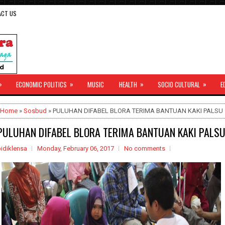
ACT US
»
»
»
»
ECONOMIC POLITICS
MUSIC
HEALTH
SOCIO CULTURAL
E
Home
»
Sosbud
» PULUHAN DIFABEL BLORA TERIMA BANTUAN KAKI PALSU
PULUHAN DIFABEL BLORA TERIMA BANTUAN KAKI PALS
idiklensa
Monday, February 06, 2017
No comments