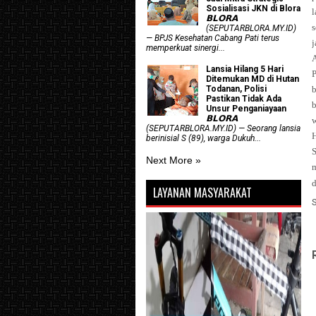
Sosialisasi JKN di Blora
𝗕𝗟𝗢𝗥𝗔
(SEPUTARBLORA.MY.ID)
— BPJS Kesehatan Cabang Pati terus
j
memperkuat sinergi...
Lansia Hilang 5 Hari
Ditemukan MD di Hutan
Todanan, Polisi
Pastikan Tidak Ada
Unsur Penganiayaan
𝗕𝗟𝗢𝗥𝗔
(SEPUTARBLORA.MY.ID) — Seorang lansia
berinisial S (89), warga Dukuh...
S
Next More »
m
d
LAYANAN MASYARAKAT