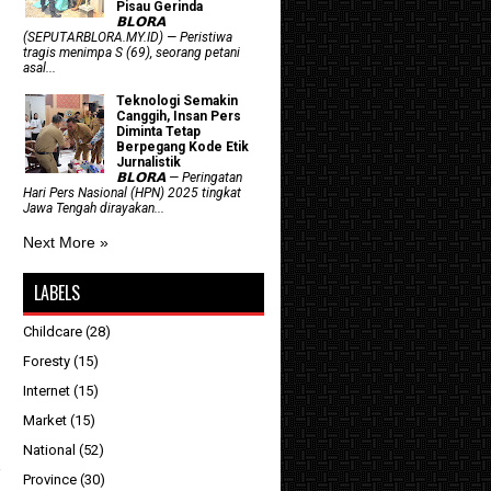
Pisau Gerinda
𝗕𝗟𝗢𝗥𝗔
(SEPUTARBLORA.MY.ID) — Peristiwa
tragis menimpa S (69), seorang petani
asal...
Teknologi Semakin
Canggih, Insan Pers
Diminta Tetap
Berpegang Kode Etik
Jurnalistik
𝗕𝗟𝗢𝗥𝗔 — Peringatan
Hari Pers Nasional (HPN) 2025 tingkat
Jawa Tengah dirayakan...
Next More »
LABELS
Childcare
(28)
Foresty
(15)
Internet
(15)
Market
(15)
National
(52)
Province
(30)