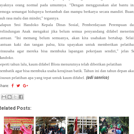
layaknya orang normal pada umumnya. “Dengan menggunakan alat bantu ini
semoga semangat hidupnya bertambah dan mampu berkarya secara mandiri. Buan
auh rasa malu dan minder,” tegasnya.
Adapun Sroi Handoko Kepala Dinas Sosial, Pemberdayaan Perempuan da
Perlindungan Anak mengakui jika belum semua penyandang difabel menerim
bantuan. “Ini memang belum semuanya, akan kita usahakan bertahap. Selai
bantuan kaki dan tangan palsu, kita upayakan untuk memberikan pelatiha
wirausaha agar mereka bisa membuka lapangan pekerjaan sendiri,” jelas Sr
Handoko.
eperti tahun lalu, kaum difabel Blora menurutnya telah diberikan pelatihan
embatik agar bisa membuka usaha kerajinan batik. Tahun ini dan tahun depan ak
(adi sanrico)
isusun pelatihan apa yang tepat untuk kaum difabel.
Share:
Related Posts: