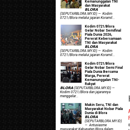
Kemanunggalan TNI
dan Masyarakat
𝗕𝗟𝗢𝗥𝗔
(SEPUTARBLORA.MY.ID) — Kodim
0721/Blora melalui jajaran Koramil...
Kodim 0721/Blora
Gelar Nobar Semifinal
Piala Dunia 2026,
Pererat Kebersamaan
TNI dan Masyarakat
𝗕𝗟𝗢𝗥𝗔
(SEPUTARBLORA.MY.ID) — Kodim
0721/Blora melalui jajaran Koramil...
Kodim 0721/Blora
Gelar Nobar Semi Final
Piala Dunia Bersama
Warga, Pererat
Kemanunggalan TNI-
Rakyat
𝗕𝗟𝗢𝗥𝗔 (SEPUTARBLORA.MY.ID) —
Kodim 0721/Blora dan jajarannya
menggelar...
Makin Seru, TNI dan
Masyarakat Nobar Piala
Dunia di Blora
𝗕𝗟𝗢𝗥𝗔
(SEPUTARBLORA.MY.ID)
— Antusiasme
masyarakat Kabupaten Blora dalam...