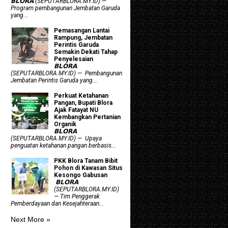
𝗕𝗟𝗢𝗥𝗔 (SEPUTARBLORA.MY.ID) —
Program pembangunan Jembatan Garuda
yang...
Pemasangan Lantai
Rampung, Jembatan
Perintis Garuda
Semakin Dekati Tahap
Penyelesaian
𝗕𝗟𝗢𝗥𝗔
(SEPUTARBLORA.MY.ID) — Pembangunan
Jembatan Perintis Garuda yang...
​Perkuat Ketahanan
Pangan, Bupati Blora
Ajak Fatayat NU
Kembangkan Pertanian
Organik
𝗕𝗟𝗢𝗥𝗔
(SEPUTARBLORA.MY.ID) — Upaya
penguatan ketahanan pangan berbasis...
PKK Blora Tanam Bibit
Pohon di Kawasan Situs
Kesongo Gabusan
‎ 𝗕𝗟𝗢𝗥𝗔
(SEPUTARBLORA.MY.ID)
— Tim Penggerak
Pemberdayaan dan Kesejahteraan...
Next More »