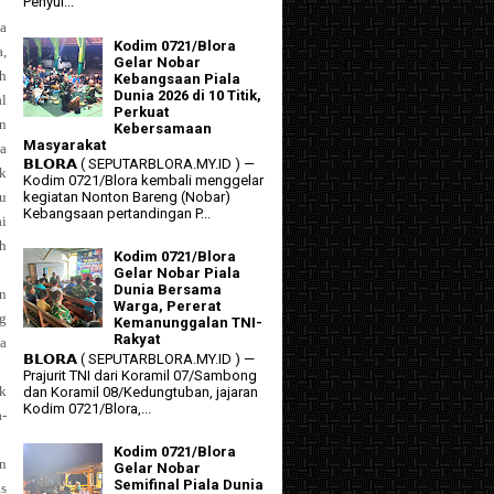
Penyul...
ma
Kodim 0721/Blora
,
Gelar Nobar
ih
Kebangsaan Piala
Dunia 2026 di 10 Titik,
al
Perkuat
n
Kebersamaan
Masyarakat
a
𝗕𝗟𝗢𝗥𝗔 ( SEPUTARBLORA.MY.ID ) —
ak
Kodim 0721/Blora kembali menggelar
su
kegiatan Nonton Bareng (Nobar)
Kebangsaan pertandingan P...
ai
eh
Kodim 0721/Blora
Gelar Nobar Piala
Dunia Bersama
an
Warga, Pererat
ng
Kemanunggalan TNI-
Rakyat
sa
𝗕𝗟𝗢𝗥𝗔 ( SEPUTARBLORA.MY.ID ) —
Prajurit TNI dari Koramil 07/Sambong
ak
dan Koramil 08/Kedungtuban, jajaran
Kodim 0721/Blora,...
a-
Kodim 0721/Blora
an
Gelar Nobar
Semifinal Piala Dunia
s