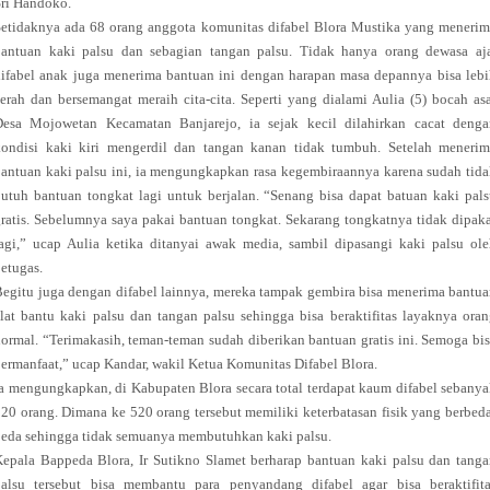
ri Handoko.
etidaknya ada 68 orang anggota komunitas difabel Blora Mustika yang meneri
bantuan kaki palsu dan sebagian tangan palsu. Tidak hanya orang dewasa aja
ifabel anak juga menerima bantuan ini dengan harapan masa depannya bisa leb
erah dan bersemangat meraih cita-cita. Seperti yang dialami Aulia (5) bocah as
Desa Mojowetan Kecamatan Banjarejo, ia sejak kecil dilahirkan cacat denga
kondisi kaki kiri mengerdil dan tangan kanan tidak tumbuh. Setelah menerim
antuan kaki palsu ini, ia mengungkapkan rasa kegembiraannya karena sudah tid
utuh bantuan tongkat lagi untuk berjalan. “Senang bisa dapat batuan kaki pal
ratis. Sebelumnya saya pakai bantuan tongkat. Sekarang tongkatnya tidak dipak
agi,” ucap Aulia ketika ditanyai awak media, sambil dipasangi kaki palsu ol
etugas.
egitu juga dengan difabel lainnya, mereka tampak gembira bisa menerima bantu
lat bantu kaki palsu dan tangan palsu sehingga bisa beraktifitas layaknya ora
ormal. “Terimakasih, teman-teman sudah diberikan bantuan gratis ini. Semoga bi
ermanfaat,” ucap Kandar, wakil Ketua Komunitas Difabel Blora.
a mengungkapkan, di Kabupaten Blora secara total terdapat kaum difabel sebany
20 orang. Dimana ke 520 orang tersebut memiliki keterbatasan fisik yang berbed
eda sehingga tidak semuanya membutuhkan kaki palsu.
epala Bappeda Blora, Ir Sutikno Slamet berharap bantuan kaki palsu dan tang
palsu tersebut bisa membantu para penyandang difabel agar bisa beraktifita