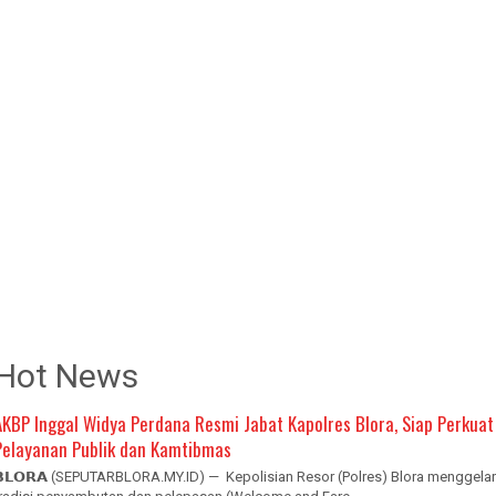
Hot News
AKBP Inggal Widya Perdana Resmi Jabat Kapolres Blora, Siap Perkuat
Pelayanan Publik dan Kamtibmas
𝗕𝗟𝗢𝗥𝗔 (SEPUTARBLORA.MY.ID) — Kepolisian Resor (Polres) Blora menggelar