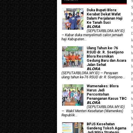
S
S
Duka Bupati Blora:
Kerabat Dekat Wafat
Dalam Perjalanan Haji
d
Ke Tanah Suci
c
𝗕𝗟𝗢𝗥𝗔
(SEPUTARBLORA.MY.ID)
— Kabar duka menyelimuti calon jemaah
haji Kabupaten...
b
Ulang Tahun ke-76
RSUD dr. R. Soetijono
b
Blora Resmikan
g
Gedung Baru dan Acara
Jalan Sehat
l
𝗕𝗟𝗢𝗥𝗔
p
(SEPUTARBLORA.MY.ID) — Perayaan
ulang tahun ke-76 RSUD dr. R. Soetijono...
B
a
Wamenakes: Blora
Harus Jadi
n
Percontohan
b
Penanganan Kasus TBC
𝗕𝗟𝗢𝗥𝗔
I
(SEPUTARBLORA.MY.ID)
— Wakil Menteri Kesehatan (Wamenkes)
5
Republik...
b
BPJS Kesehatan
K
Gandeng Tokoh Agama
Jadi Mitra Strategis