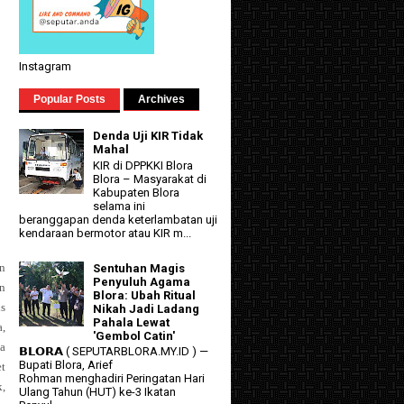
Instagram
Popular Posts
Archives
Denda Uji KIR Tidak
Mahal
KIR di DPPKKI Blora
Blora – Masyarakat di
Kabupaten Blora
selama ini
beranggapan denda keterlambatan uji
kendaraan bermotor atau KIR m...
n
Sentuhan Magis
Penyuluh Agama
n
Blora: Ubah Ritual
is
Nikah Jadi Ladang
Pahala Lewat
a,
'Gembol Catin'
a
𝗕𝗟𝗢𝗥𝗔 ( SEPUTARBLORA.MY.ID ) —
Bupati Blora, Arief
t
Rohman menghadiri Peringatan Hari
k,
Ulang Tahun (HUT) ke-3 Ikatan