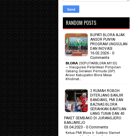
RANDOM POSTS
BUPATI BLORA AJAK
ANSOR PUNYAI
PROGRAM UNGGULAN
DAN INOVASI
16.02.2026 - 0
Comments
𝗕𝗟𝗢𝗥𝗔 (SEPUTARBLORA.MY.ID)
— Inaugurasi Pelantikan Pimpinan
Cabang Gerakan Pemuda (GP)
Ansor Kabupaten Blora Masa
Khidmat…
2 RUMAH ROBOH
DITERJANG BANJIR
BANDANG, PMI DAN
BAZNAS BLORA
SERAHKAN BANTUAN
UANG TUNAI DAN 40
PAKET SEMBAKO DI JURANGJERO
BANJAREJO
03.04.2023 - 0 Comments
Ketua PMI Blora Ir. Sutikno Slamet