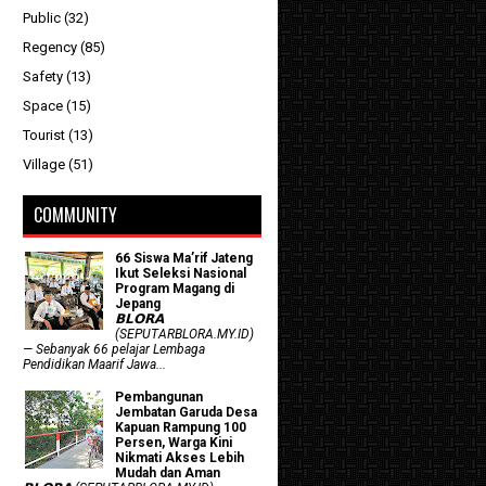
Public
(32)
Regency
(85)
Safety
(13)
Space
(15)
Tourist
(13)
Village
(51)
COMMUNITY
66 Siswa Ma’rif Jateng
Ikut Seleksi Nasional
Program Magang di
Jepang
𝗕𝗟𝗢𝗥𝗔
(SEPUTARBLORA.MY.ID)
— Sebanyak 66 pelajar Lembaga
Pendidikan Maarif Jawa...
Pembangunan
Jembatan Garuda Desa
Kapuan Rampung 100
Persen, Warga Kini
Nikmati Akses Lebih
Mudah dan Aman