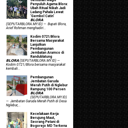
Penyuluh Agama Blora:
Ubah Ritual Nikah Jadi
Ladang Pahala Lewat
'Gembol Catin'
𝗕𝗟𝗢𝗥𝗔
(SEPUTARBLORA.MY.ID) — Bupati Blora,
Arief Rohman menghadiri...
Kodim 0721/Blora
Bersama Masyarakat
Lanjutkan
Pembangunan
Jembatan Aramco di
Randublatung
𝗕𝗟𝗢𝗥𝗔 (SEPUTARBLORA.MY.ID) —
Kodim 0721/Blora bersama masyarakat
kembali...
Pembangunan
Jembatan Garuda
Merah Putih di Nglebur
Rampung 100 Persen
𝗕𝗟𝗢𝗥𝗔
(SEPUTARBLORA.MY.ID)
— Jembatan Garuda Merah Putih di Desa
Nglebur,...
Kecelakaan Kerja
Berujung Maut,
Seorang Petani di
Bogorejo MD Terkena