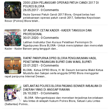
2000 LEBIH PELANGGAR OPERASI PATUH CANDI 2017 DI
POLRES BLORA
26.05.2017 - 0 Comments
Razia Operasi Patuh Candi 2017 Blora,- Empat belas hari
pelaksanaan operasi patuh candi 2017, Satlantas Kepolisian
Resor (Polres) Blora telah…
GP ANSHOR CETAK KADER - KADER TANGGUH DAN
PROFESIONAL
30.01.2020 - 0 Comments
Latihan Instruktur Dan Kursus Pelatihan Pemimpin Di
Ngadipurwo Blora BLORA - Untuk menciptakan dan mencetak
Kader - Kader Banser yang tangguh dan…
RAPAT PARIPURNA DPRD BLORA PENGUMUMAN HASIL
PENETAPAN PASANGAN BUPATI DAN WAKIL BUPATI
23.01.2021 - 0 Comments
BLORA - Ketua DPRD Blora, H. M. Dasum bersama Wakil Ketua
Mustofa dan Sakijan serta anggota DPRD Blora menggelar
rapat paripurna Internal Dewan…
SATLANTAS POLRES BLORA PASANG BENNER IMBAUAN DI
DAERAH YANG DI ANGGAP RAWAN
26.10.2021 - 0 Comments
BLORA - Mengantisipasi dan menekan terjadinya kecelakaan
lalu lintas di wilayah hukum Polres Blora, Satuan Lalu Lintas
(Satlantas) Polres…