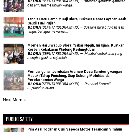
𝗕𝗟𝗢𝗥𝗔 (SEPUTARBLORA.MY.ID) — Ditengah gemuruh gamelan
dan antusiasme ribuan warga...
Tangis Haru Sambut Haji Blora, Sukses Besar Layanan Arab
Saudi Tuai Pujian
𝗕𝗟𝗢𝗥𝗔 (SEPUTARBLORA.MY.ID) — Suasana haru biru dan isak
tangis bahagia mewarnai...
Momen Haru Wabup Blora: ​'Sabar Nggih, Ini Ujian', Kuatkan
Korban Kebakaran Wadung Kedungtuban
𝗕𝗟𝗢𝗥𝗔 (SEPUTARBLORA.MY.ID) — Musibah kebakaran yang
menghanguskan sejumlah...
Pembangunan Jembatan Aramco Desa Sambongwangan
Masuki Tahap Finishing, Siap Dukung Mobilitas dan
Perekonomian Warga
𝗕𝗟𝗢𝗥𝗔 (SEPUTARBLORA.MY.ID) — Personel Koramil
09/Randublatung...
Next More »
PUBLIC SAFETY
Pria Asal Todanan Curi Sepeda Motor Terancam 5 Tahun