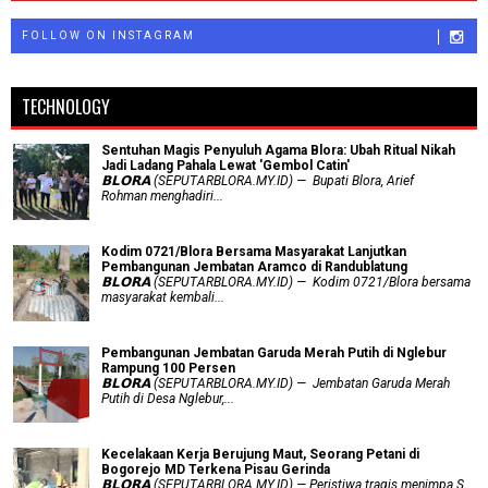
FOLLOW ON INSTAGRAM
TECHNOLOGY
Sentuhan Magis Penyuluh Agama Blora: Ubah Ritual Nikah
Jadi Ladang Pahala Lewat 'Gembol Catin'
𝗕𝗟𝗢𝗥𝗔 (SEPUTARBLORA.MY.ID) — Bupati Blora, Arief
Rohman menghadiri...
Kodim 0721/Blora Bersama Masyarakat Lanjutkan
Pembangunan Jembatan Aramco di Randublatung
𝗕𝗟𝗢𝗥𝗔 (SEPUTARBLORA.MY.ID) — Kodim 0721/Blora bersama
masyarakat kembali...
Pembangunan Jembatan Garuda Merah Putih di Nglebur
Rampung 100 Persen
𝗕𝗟𝗢𝗥𝗔 (SEPUTARBLORA.MY.ID) — Jembatan Garuda Merah
Putih di Desa Nglebur,...
Kecelakaan Kerja Berujung Maut, Seorang Petani di
Bogorejo MD Terkena Pisau Gerinda
𝗕𝗟𝗢𝗥𝗔 (SEPUTARBLORA.MY.ID) — Peristiwa tragis menimpa S