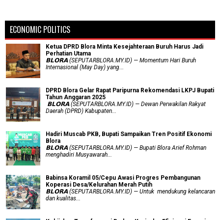
ECONOMIC POLITICS
Ketua DPRD Blora Minta Kesejahteraan Buruh Harus Jadi
Perhatian Utama
​𝗕𝗟𝗢𝗥𝗔 (SEPUTARBLORA.MY.ID) — Momentum Hari Buruh
Internasional (May Day) yang...
DPRD Blora Gelar Rapat Paripurna Rekomendasi LKPJ Bupati
Tahun Anggaran 2025
‎ 𝗕𝗟𝗢𝗥𝗔 (SEPUTARBLORA.MY.ID) — Dewan Perwakilan Rakyat
Daerah (DPRD) Kabupaten...
Hadiri Muscab PKB, Bupati Sampaikan Tren Positif Ekonomi
Blora
𝗕𝗟𝗢𝗥𝗔 (SEPUTARBLORA.MY.ID) — Bupati Blora Arief Rohman
menghadiri Musyawarah...
Babinsa Koramil 05/Cepu Awasi Progres Pembangunan
Koperasi Desa/Kelurahan Merah Putih
𝗕𝗟𝗢𝗥𝗔 (SEPUTARBLORA.MY.ID) — Untuk mendukung kelancaran
dan kualitas...