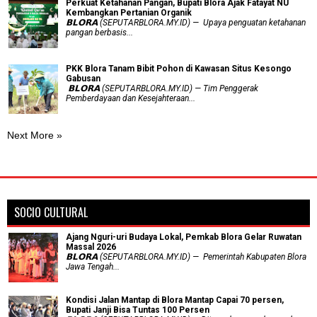
​Perkuat Ketahanan Pangan, Bupati Blora Ajak Fatayat NU
Kembangkan Pertanian Organik
𝗕𝗟𝗢𝗥𝗔 (SEPUTARBLORA.MY.ID) — Upaya penguatan ketahanan
pangan berbasis...
PKK Blora Tanam Bibit Pohon di Kawasan Situs Kesongo
Gabusan
‎ 𝗕𝗟𝗢𝗥𝗔 (SEPUTARBLORA.MY.ID) — Tim Penggerak
Pemberdayaan dan Kesejahteraan...
Next More »
SOCIO CULTURAL
Ajang Nguri-uri Budaya Lokal, Pemkab Blora Gelar Ruwatan
Massal 2026
𝗕𝗟𝗢𝗥𝗔 (SEPUTARBLORA.MY.ID) — Pemerintah Kabupaten Blora
Jawa Tengah...
Kondisi Jalan Mantap di Blora Mantap Capai 70 persen,
Bupati Janji Bisa Tuntas 100 Persen