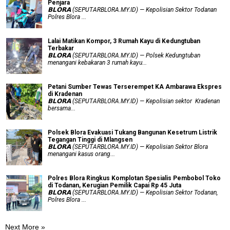
Penjara
𝗕𝗟𝗢𝗥𝗔 (SEPUTARBLORA.MY.ID) — Kepolisian Sektor Todanan
Polres Blora ...
Lalai Matikan Kompor, 3 Rumah Kayu di Kedungtuban
Terbakar
𝗕𝗟𝗢𝗥𝗔 (SEPUTARBLORA.MY.ID) — Polsek Kedungtuban
menangani kebakaran 3 rumah kayu...
Petani Sumber Tewas Terserempet KA Ambarawa Ekspres
di Kradenan
𝗕𝗟𝗢𝗥𝗔 (SEPUTARBLORA.MY.ID) — Kepolisian sektor Kradenan
bersama...
Polsek Blora Evakuasi Tukang Bangunan Kesetrum Listrik
Tegangan Tinggi di Mlangsen
𝗕𝗟𝗢𝗥𝗔 (SEPUTARBLORA.MY.ID) — Kepolisian Sektor Blora
menangani kasus orang...
Polres Blora Ringkus Komplotan Spesialis Pembobol Toko
di Todanan, Kerugian Pemilik Capai Rp 45 Juta
𝗕𝗟𝗢𝗥𝗔 (SEPUTARBLORA.MY.ID) — Kepolisian Sektor Todanan,
Polres Blora ...
Next More »