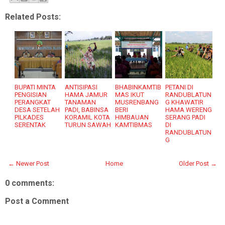
Related Posts:
BUPATI MINTA
ANTISIPASI
BHABINKAMTIB
PETANI DI
PENGISIAN
HAMA JAMUR
MAS IKUT
RANDUBLATUN
PERANGKAT
TANAMAN
MUSRENBANG
G KHAWATIR
DESA SETELAH
PADI, BABINSA
BERI
HAMA WERENG
PILKADES
KORAMIL KOTA
HIMBAUAN
SERANG PADI
SERENTAK
TURUN SAWAH
KAMTIBMAS
DI
RANDUBLATUN
G
← Newer Post
Home
Older Post →
0 comments:
Post a Comment