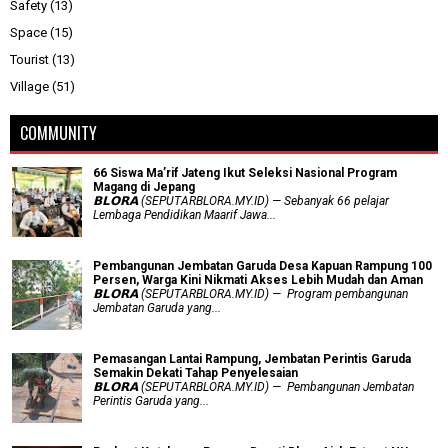
Safety
(13)
Space
(15)
Tourist
(13)
Village
(51)
COMMUNITY
66 Siswa Ma’rif Jateng Ikut Seleksi Nasional Program
Magang di Jepang
𝗕𝗟𝗢𝗥𝗔 (SEPUTARBLORA.MY.ID) — Sebanyak 66 pelajar
Lembaga Pendidikan Maarif Jawa...
Pembangunan Jembatan Garuda Desa Kapuan Rampung 100
Persen, Warga Kini Nikmati Akses Lebih Mudah dan Aman
𝗕𝗟𝗢𝗥𝗔 (SEPUTARBLORA.MY.ID) — Program pembangunan
Jembatan Garuda yang...
Pemasangan Lantai Rampung, Jembatan Perintis Garuda
Semakin Dekati Tahap Penyelesaian
𝗕𝗟𝗢𝗥𝗔 (SEPUTARBLORA.MY.ID) — Pembangunan Jembatan
Perintis Garuda yang...