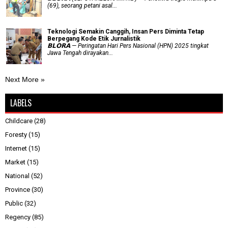
(69), seorang petani asal...
Teknologi Semakin Canggih, Insan Pers Diminta Tetap
Berpegang Kode Etik Jurnalistik
𝗕𝗟𝗢𝗥𝗔 — Peringatan Hari Pers Nasional (HPN) 2025 tingkat
Jawa Tengah dirayakan...
Next More »
LABELS
Childcare
(28)
Foresty
(15)
Internet
(15)
Market
(15)
National
(52)
Province
(30)
Public
(32)
Regency
(85)