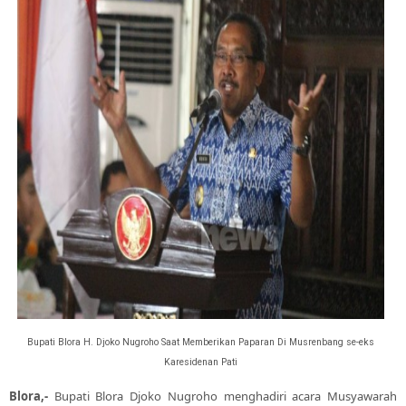
Bupati Blora H. Djoko Nugroho Saat Memberikan Paparan Di Musrenbang se-eks
Karesidenan Pati
Blora,-
Bupati Blora Djoko Nugroho menghadiri acara Musyawarah