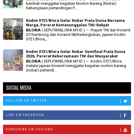
kembali menggelar kegiatan Nonton Bareng (Nobar)
Kebangsaan pertandingan P...
Kodim 0721/Blora Gelar Nobar Piala Dunia Bersama
Warga, Pererat Kemanunggalan TNI-Rakyat
𝗕𝗟𝗢𝗥𝗔 ( SEPUTARBLORA.MY.ID ) — Prajurit TNI dari Koramil
07/Sambong dan Koramil 08/Kedungtuban, jajaran Kodim
0721/Blora,...
Kodim 0721/Blora Gelar Nobar Semifinal Piala Dunia
2026, Pererat Kebersamaan TNI dan Masyarakat
𝗕𝗟𝗢𝗥𝗔 ( SEPUTARBLORA.MY.ID ) — Kodim 0721/Blora
melalui jajaran Koramil menggelar kegiatan nonton bareng
(nobar) pertandi...
SOCIAL MEDIA
FOLLOW ON TWITTER
LIKE ON FACEBOOK
SUBSCRIBE ON YOUTUBE