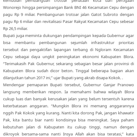
kemudian pembanguan trotoar penataan kota dari pertigaan
Wonorejo hingga persimpangan Bank BNI 46 Kecamatan Cepu dengan
pagu Rp 9 miliar. Pembangunan trotoar jalan Gatot Subroto dengan
pagu Rp 6 miliar dan revitalisasi Pasar Rakyat Kecamatan Cepu sebesar
Rp 26,5 miliar.
Bupati juga meminta dukungan pendampingan kepada Gubernur agar
bisa membantu pembangunan sejumlah infrastruktur prioritas
tersebut dan pengaktifan lapangan terbang di Ngloram Kecamatan
Cepu sebagai daya ungkit peningkatan ekonomi Kabupaten Blora.
“Terimakasih Pak Gubernur, sekarang sebagian besar jalan provinsi di
Kabupaten Blora sudah dicor beton. Tinggal beberapa bagian akan
dilanjutkan tahun 2017 ini,” ujar Bupati yang akrab disapa Kokok. .
Mendengar pemaparan Bupati tersebut, Gubernur Ganjar Pranowo
langsung memberikan respon. Ia memahami bahwa wilayah Blora
cukup luas dan banyak kerusakan jalan yang belum tersentuh karena
keterbatasan anggaran. “Mungkin Blora ini memang anggarannya
nggih Pak Kokok yang kurang. Nanti kita dorong Pak, jangan khawatir
Pak, kita bantu biar nanti kondisinya bisa meningkat. Saya paham
kebutuhan jalan di Kabupaten itu cukup tinggi, namun dengan
dikroyok bersama-sama nanti Insya Allah akan bisa teratasi,” kata