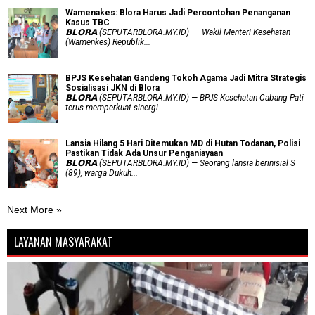
Wamenakes: Blora Harus Jadi Percontohan Penanganan
Kasus TBC
𝗕𝗟𝗢𝗥𝗔 (SEPUTARBLORA.MY.ID) — Wakil Menteri Kesehatan
(Wamenkes) Republik...
BPJS Kesehatan Gandeng Tokoh Agama Jadi Mitra Strategis
Sosialisasi JKN di Blora
𝗕𝗟𝗢𝗥𝗔 (SEPUTARBLORA.MY.ID) — BPJS Kesehatan Cabang Pati
terus memperkuat sinergi...
Lansia Hilang 5 Hari Ditemukan MD di Hutan Todanan, Polisi
Pastikan Tidak Ada Unsur Penganiayaan
𝗕𝗟𝗢𝗥𝗔 (SEPUTARBLORA.MY.ID) — Seorang lansia berinisial S
(89), warga Dukuh...
Next More »
LAYANAN MASYARAKAT