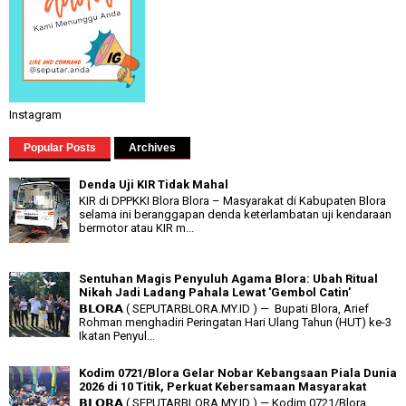
Instagram
Popular Posts
Archives
Denda Uji KIR Tidak Mahal
KIR di DPPKKI Blora Blora – Masyarakat di Kabupaten Blora
selama ini beranggapan denda keterlambatan uji kendaraan
bermotor atau KIR m...
Sentuhan Magis Penyuluh Agama Blora: Ubah Ritual
Nikah Jadi Ladang Pahala Lewat 'Gembol Catin'
𝗕𝗟𝗢𝗥𝗔 ( SEPUTARBLORA.MY.ID ) — Bupati Blora, Arief
Rohman menghadiri Peringatan Hari Ulang Tahun (HUT) ke-3
Ikatan Penyul...
Kodim 0721/Blora Gelar Nobar Kebangsaan Piala Dunia
2026 di 10 Titik, Perkuat Kebersamaan Masyarakat
𝗕𝗟𝗢𝗥𝗔 ( SEPUTARBLORA.MY.ID ) — Kodim 0721/Blora