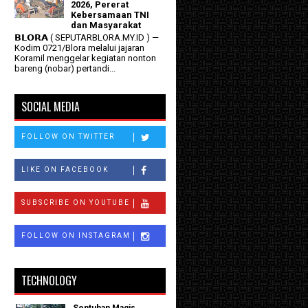
2026, Pererat
Kebersamaan TNI
dan Masyarakat
𝗕𝗟𝗢𝗥𝗔 ( SEPUTARBLORA.MY.ID ) —
Kodim 0721/Blora melalui jajaran
Koramil menggelar kegiatan nonton
bareng (nobar) pertandi...
SOCIAL MEDIA
FOLLOW ON TWITTER
LIKE ON FACEBOOK
SUBSCRIBE ON YOUTUBE
FOLLOW ON INSTAGRAM
TECHNOLOGY
Sentuhan Magis