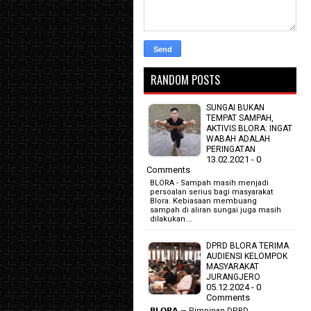
RANDOM POSTS
SUNGAI BUKAN
TEMPAT SAMPAH,
AKTIVIS BLORA: INGAT
WABAH ADALAH
PERINGATAN
13.02.2021 - 0
Comments
BLORA - Sampah masih menjadi
persoalan serius bagi masyarakat
Blora. Kebiasaan membuang
sampah di aliran sungai juga masih
dilakukan.…
DPRD BLORA TERIMA
AUDIENSI KELOMPOK
MASYARAKAT
JURANGJERO
05.12.2024 - 0
Comments
𝗕𝗟𝗢𝗥𝗔 — Pimpinan DPRD