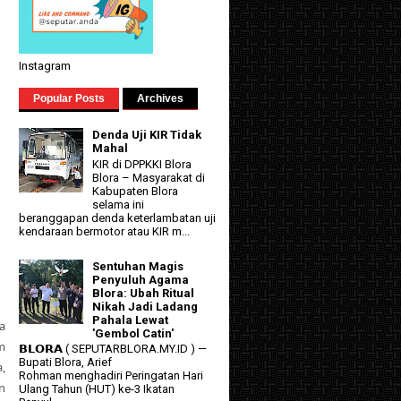
Instagram
Popular Posts
Archives
Denda Uji KIR Tidak
Mahal
KIR di DPPKKI Blora
Blora – Masyarakat di
Kabupaten Blora
selama ini
beranggapan denda keterlambatan uji
kendaraan bermotor atau KIR m...
Sentuhan Magis
Penyuluh Agama
Blora: Ubah Ritual
Nikah Jadi Ladang
Pahala Lewat
a
'Gembol Catin'
m
𝗕𝗟𝗢𝗥𝗔 ( SEPUTARBLORA.MY.ID ) —
Bupati Blora, Arief
,
Rohman menghadiri Peringatan Hari
n
Ulang Tahun (HUT) ke-3 Ikatan