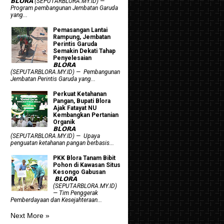
𝗕𝗟𝗢𝗥𝗔 (SEPUTARBLORA.MY.ID) —
Program pembangunan Jembatan Garuda
yang...
Pemasangan Lantai
Rampung, Jembatan
Perintis Garuda
Semakin Dekati Tahap
Penyelesaian
𝗕𝗟𝗢𝗥𝗔
(SEPUTARBLORA.MY.ID) — Pembangunan
Jembatan Perintis Garuda yang...
​Perkuat Ketahanan
Pangan, Bupati Blora
Ajak Fatayat NU
Kembangkan Pertanian
Organik
𝗕𝗟𝗢𝗥𝗔
(SEPUTARBLORA.MY.ID) — Upaya
penguatan ketahanan pangan berbasis...
PKK Blora Tanam Bibit
Pohon di Kawasan Situs
Kesongo Gabusan
‎ 𝗕𝗟𝗢𝗥𝗔
(SEPUTARBLORA.MY.ID)
— Tim Penggerak
Pemberdayaan dan Kesejahteraan...
Next More »