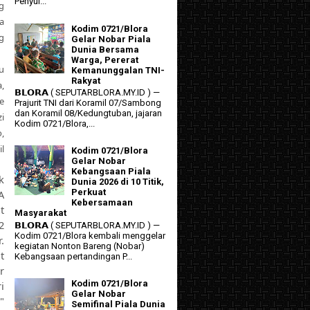
Penyul...
g
a
Kodim 0721/Blora
g
Gelar Nobar Piala
Dunia Bersama
Warga, Pererat
u
Kemanunggalan TNI-
Rakyat
,
𝗕𝗟𝗢𝗥𝗔 ( SEPUTARBLORA.MY.ID ) —
e
Prajurit TNI dari Koramil 07/Sambong
dan Koramil 08/Kedungtuban, jajaran
i
Kodim 0721/Blora,...
,
l
Kodim 0721/Blora
Gelar Nobar
Kebangsaan Piala
k
Dunia 2026 di 10 Titik,
Perkuat
A
Kebersamaan
t
Masyarakat
2
𝗕𝗟𝗢𝗥𝗔 ( SEPUTARBLORA.MY.ID ) —
Kodim 0721/Blora kembali menggelar
.
kegiatan Nonton Bareng (Nobar)
t
Kebangsaan pertandingan P...
r
Kodim 0721/Blora
i
Gelar Nobar
"
Semifinal Piala Dunia