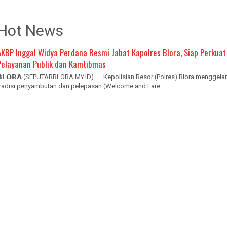
Hot News
AKBP Inggal Widya Perdana Resmi Jabat Kapolres Blora, Siap Perkuat
Pelayanan Publik dan Kamtibmas
𝗕𝗟𝗢𝗥𝗔 (SEPUTARBLORA.MY.ID) — Kepolisian Resor (Polres) Blora menggelar
tradisi penyambutan dan pelepasan (Welcome and Fare...