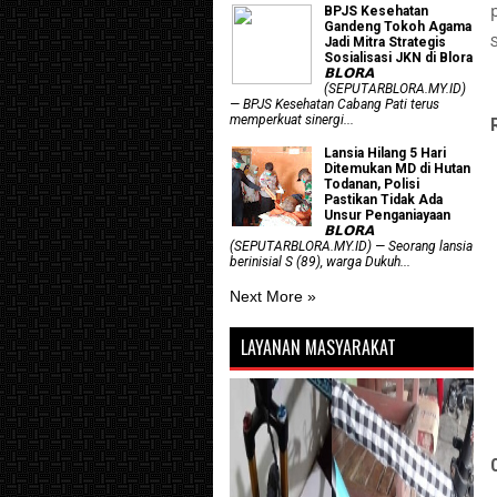
BPJS Kesehatan
Gandeng Tokoh Agama
Jadi Mitra Strategis
Sosialisasi JKN di Blora
𝗕𝗟𝗢𝗥𝗔
(SEPUTARBLORA.MY.ID)
— BPJS Kesehatan Cabang Pati terus
memperkuat sinergi...
Lansia Hilang 5 Hari
Ditemukan MD di Hutan
Todanan, Polisi
Pastikan Tidak Ada
Unsur Penganiayaan
𝗕𝗟𝗢𝗥𝗔
(SEPUTARBLORA.MY.ID) — Seorang lansia
berinisial S (89), warga Dukuh...
Next More »
LAYANAN MASYARAKAT