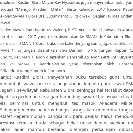
sosialisasi, Kasdim Blora Mayor Kav Hyasintus juga menyerahkan buku yan
berdujul “Menuju Akademi Militer“. Serta Kalender 2017 Kepada Kepal
Sekolah SMAN 1 Blora Drs. Sudarmanto, S.Pd diwakili Bagian Humas Endan
riwati.
Kasdim Mayor Kav Hyasintus Waleng, P, ST menjelaskan bahwa ada 4 buk
dan 4 kalender 2017 yang telah diserahkan ke SMAN di Kabupaten Blora
yakni selain SMA N 1 Blora, buku dan kalender yang sama juga diserahkan k
SMAN 1 Tunjungan diserahkan oleh Danramil 04/Tunjungan Kapten Cz
Sundiro, ke SMAN 1 Jepon diserahkan Danramil 02/Jepon Lettu Inf Puryanto
dan ke SMAN 1 Randublatung yang diserahkan oleh Danrami
09/Randublatung Kapten Inf Jumanto.
Lanjut Kasdim Blora, Penyerahan buku tersebut guna untu
menambah wawasan serta pegetahuan kepada para siswa SM
Negeri 1 se-wilayah Kabupaten Blora, sehingga hal tersebut dapa
dijadikan pedoman serta gambaran bagi siswa khususnya kelas 1
bila berminat untuk mengikuti tes masuk Akademi Militer
"Sebagai generasi penerus bangsa yang akan menerima tongka
estafet kepemimpinan bangsa ini, para pelajar harus menguki
prestasi semasa muda sebagai bekal masa depan, siapkan dir
kalian agar mampu bersaing ditengah persaingan global,