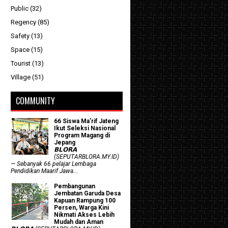
Public
(32)
Regency
(85)
Safety
(13)
Space
(15)
Tourist
(13)
Village
(51)
COMMUNITY
66 Siswa Ma’rif Jateng
Ikut Seleksi Nasional
Program Magang di
Jepang
𝗕𝗟𝗢𝗥𝗔
(SEPUTARBLORA.MY.ID)
— Sebanyak 66 pelajar Lembaga
Pendidikan Maarif Jawa...
Pembangunan
Jembatan Garuda Desa
Kapuan Rampung 100
Persen, Warga Kini
Nikmati Akses Lebih
Mudah dan Aman