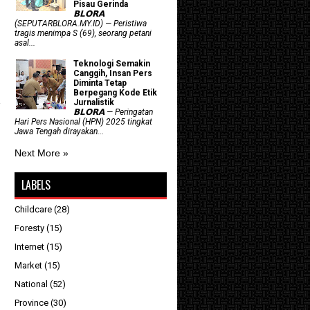
Pisau Gerinda
𝗕𝗟𝗢𝗥𝗔
(SEPUTARBLORA.MY.ID) — Peristiwa
tragis menimpa S (69), seorang petani
asal...
Teknologi Semakin
Canggih, Insan Pers
Diminta Tetap
Berpegang Kode Etik
Jurnalistik
𝗕𝗟𝗢𝗥𝗔 — Peringatan
Hari Pers Nasional (HPN) 2025 tingkat
Jawa Tengah dirayakan...
Next More »
LABELS
Childcare
(28)
Foresty
(15)
Internet
(15)
Market
(15)
National
(52)
Province
(30)