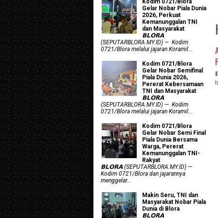
Kodim 0721/Blora
Gelar Nobar Piala Dunia
2026, Perkuat
Kemanunggalan TNI
dan Masyarakat
𝗕𝗟𝗢𝗥𝗔
(SEPUTARBLORA.MY.ID) — Kodim
0721/Blora melalui jajaran Koramil...
Kodim 0721/Blora
Gelar Nobar Semifinal
Piala Dunia 2026,
Pererat Kebersamaan
TNI dan Masyarakat
𝗕𝗟𝗢𝗥𝗔
(SEPUTARBLORA.MY.ID) — Kodim
0721/Blora melalui jajaran Koramil...
Kodim 0721/Blora
Gelar Nobar Semi Final
Piala Dunia Bersama
Warga, Pererat
Kemanunggalan TNI-
Rakyat
𝗕𝗟𝗢𝗥𝗔 (SEPUTARBLORA.MY.ID) —
Kodim 0721/Blora dan jajarannya
menggelar...
Makin Seru, TNI dan
Masyarakat Nobar Piala
Dunia di Blora
𝗕𝗟𝗢𝗥𝗔