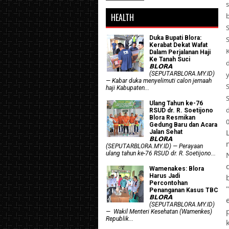
HEALTH
Duka Bupati Blora:
S
Kerabat Dekat Wafat
Dalam Perjalanan Haji
Ke Tanah Suci
𝗕𝗟𝗢𝗥𝗔
(SEPUTARBLORA.MY.ID)
— Kabar duka menyelimuti calon jemaah
haji Kabupaten...
Ulang Tahun ke-76
RSUD dr. R. Soetijono
Blora Resmikan
Gedung Baru dan Acara
Jalan Sehat
𝗕𝗟𝗢𝗥𝗔
(SEPUTARBLORA.MY.ID) — Perayaan
ulang tahun ke-76 RSUD dr. R. Soetijono...
Wamenakes: Blora
Harus Jadi
Percontohan
Penanganan Kasus TBC
𝗕𝗟𝗢𝗥𝗔
(SEPUTARBLORA.MY.ID)
— Wakil Menteri Kesehatan (Wamenkes)
Republik...