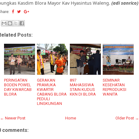
pungkas Kasdim Blora Mayor Kav Hyasintus Waleng.
(adi sanrico)
Share:
Related Posts:
PERINGATAN
GERAKAN
897
SEMINAR
BODEN POWEL
PRAMUKA
MAHASISWA
KESEHATAN
DAY KWARCAB
KWARTIR
STAIN KUDUS
REPRODUKSI
BLORA
CABANG BLORA
KKN DI BLORA
WANITA
PEDULI
LINGKUNGAN
← Newer Post
Home
Older Post →
0 comments: