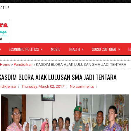
ACT US
»
»
»
»
ECONOMIC POLITICS
MUSIC
HEALTH
SOCIO CULTURAL
E
Home
»
Pendidikan
» KASDIM BLORA AJAK LULUSAN SMA JADI TENTARA
KASDIM BLORA AJAK LULUSAN SMA JADI TENTARA
idiklensa
Thursday, March 02, 2017
No comments