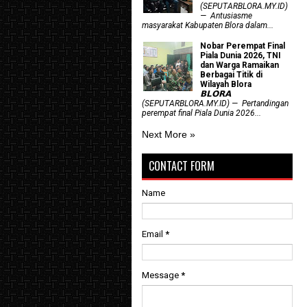
(SEPUTARBLORA.MY.ID)
— Antusiasme
masyarakat Kabupaten Blora dalam...
Nobar Perempat Final
Piala Dunia 2026, TNI
dan Warga Ramaikan
Berbagai Titik di
Wilayah Blora
𝗕𝗟𝗢𝗥𝗔
(SEPUTARBLORA.MY.ID) — Pertandingan
perempat final Piala Dunia 2026...
Next More »
CONTACT FORM
Name
Email
*
Message
*