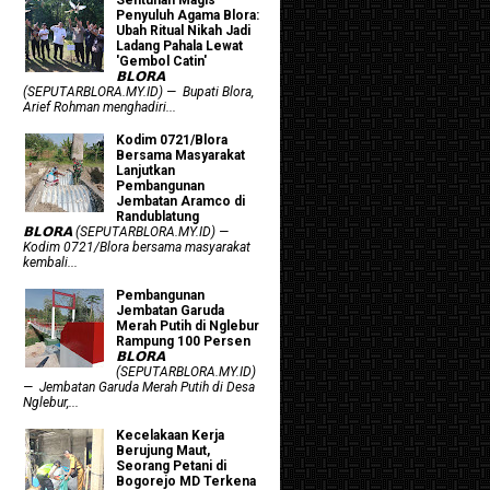
Penyuluh Agama Blora:
Ubah Ritual Nikah Jadi
Ladang Pahala Lewat
'Gembol Catin'
𝗕𝗟𝗢𝗥𝗔
(SEPUTARBLORA.MY.ID) — Bupati Blora,
Arief Rohman menghadiri...
Kodim 0721/Blora
Bersama Masyarakat
Lanjutkan
Pembangunan
Jembatan Aramco di
Randublatung
𝗕𝗟𝗢𝗥𝗔 (SEPUTARBLORA.MY.ID) —
Kodim 0721/Blora bersama masyarakat
kembali...
Pembangunan
Jembatan Garuda
Merah Putih di Nglebur
Rampung 100 Persen
𝗕𝗟𝗢𝗥𝗔
(SEPUTARBLORA.MY.ID)
— Jembatan Garuda Merah Putih di Desa
Nglebur,...
Kecelakaan Kerja
Berujung Maut,
Seorang Petani di
Bogorejo MD Terkena