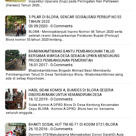
Inspektur Upacara (Irup) pada Peringatan Hari Pahlawan
(Harwan) Tahun 2020…
3 PILAR DI BLORA, GENCAR SOSIALISASI PERBUP NO.55
TAHUN 2020
03.09.2020 - 0 Comments
BLORA - Meninjaklanjuti Inpres Nomor 06 Tahun 2020 serta
setelah resmi dikeluarkannya Peraturan Bupati (Perbup)
Blora nomor 55 tahun 2020 tentang…
BHABINKAMTIBMAS BANTU PEMBANGUNAN TALUD
BERSAMA WARGA DESA SEBAGAI UPAYA MENDUKUNG
PROSES PEMBANGUNAN PEMERINTAH
16.01.2017 - 0 Comments
Bhabinkamtibmas Brigadir Ahmad Basri Membantu
Pembangunan Talud Di Desa Tambahrejo Blora,- Bhabinkamtibmas yang
ada di setiap Kepolisian…
HASIL SIDAK KOMISI A, BUMDES DI BLORA SEGERA
DIBERDAYAKAN UNTUK KEMANDIRIAN DESA
16.12.2019 - 0 Comments
Sidak Komisi A DPRD Blora Di Desa Kentong Kecamatan
Cepu BLORA - Komisi A DPRD Blora hari ini bersama
seluruh anggota…
BHAKTI SOSIAL HUT TNI KE-71 DI KODIM 0721/BLORA
26.10.2016 - 0 Comments
Danrem 073/Makutarama Menyaksikan Donor DarahDi Aula