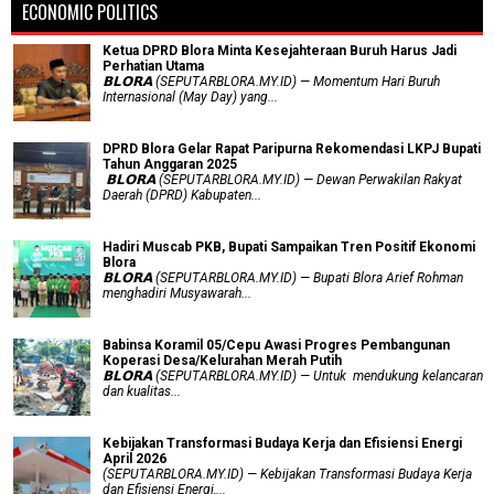
ECONOMIC POLITICS
Ketua DPRD Blora Minta Kesejahteraan Buruh Harus Jadi
Perhatian Utama
​𝗕𝗟𝗢𝗥𝗔 (SEPUTARBLORA.MY.ID) — Momentum Hari Buruh
Internasional (May Day) yang...
DPRD Blora Gelar Rapat Paripurna Rekomendasi LKPJ Bupati
Tahun Anggaran 2025
‎ 𝗕𝗟𝗢𝗥𝗔 (SEPUTARBLORA.MY.ID) — Dewan Perwakilan Rakyat
Daerah (DPRD) Kabupaten...
Hadiri Muscab PKB, Bupati Sampaikan Tren Positif Ekonomi
Blora
𝗕𝗟𝗢𝗥𝗔 (SEPUTARBLORA.MY.ID) — Bupati Blora Arief Rohman
menghadiri Musyawarah...
Babinsa Koramil 05/Cepu Awasi Progres Pembangunan
Koperasi Desa/Kelurahan Merah Putih
𝗕𝗟𝗢𝗥𝗔 (SEPUTARBLORA.MY.ID) — Untuk mendukung kelancaran
dan kualitas...
Kebijakan Transformasi Budaya Kerja dan Efisiensi Energi
April 2026
(SEPUTARBLORA.MY.ID) — Kebijakan Transformasi Budaya Kerja
dan Efisiensi Energi,...