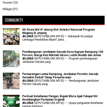
Tourist
(13)
Village
(51)
COMMUNITY
66 Siswa Ma’rif Jateng Ikut Seleksi Nasional Program
Magang di Jepang
𝗕𝗟𝗢𝗥𝗔 (SEPUTARBLORA.MY.ID) — Sebanyak 66 pelajar
Lembaga Pendidikan Maarif Jawa...
Pembangunan Jembatan Garuda Desa Kapuan Rampung 100
Persen, Warga Kini Nikmati Akses Lebih Mudah dan Aman
𝗕𝗟𝗢𝗥𝗔 (SEPUTARBLORA.MY.ID) — Program pembangunan
Jembatan Garuda yang...
Pemasangan Lantai Rampung, Jembatan Perintis Garuda
Semakin Dekati Tahap Penyelesaian
𝗕𝗟𝗢𝗥𝗔 (SEPUTARBLORA.MY.ID) — Pembangunan Jembatan
Perintis Garuda yang...
​Perkuat Ketahanan Pangan, Bupati Blora Ajak Fatayat NU
Kembangkan Pertanian Organik
𝗕𝗟𝗢𝗥𝗔 (SEPUTARBLORA.MY.ID) — Upaya penguatan ketahanan
pangan berbasis...