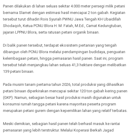
Panen dilakukan di lahan seluas sekitar 4.000 meter persegi milik petani
bernama Slamet dengan estimasi hasil mencapai 2 ton gabah. Kegiatan
tersebut turut dihadiri Rois Syuriah PWNU Jawa Tengah KH Ubaidillah
Shodaqoh, Ketua PCNU Blora H. M. Fatah, M.Ed., Camat Kedungtuban,
jajaran LPPNU Blora, serta ratusan petani organik binaan.
Di balik panen tersebut, terdapat ekosistem pertanian yang tengah
dibangun oleh PCNU Blora melalui pendampingan budidaya, penguatan
kelembagaan petani, hingga pemasaran hasil panen. Saat ini, program
tersebut telah menjangkau lahan seluas 41,3 hektare dengan melibatkan
139 petani binaan.
Pada musim tanam pertama tahun 2026, total produksi yang dihasilkan
petani binaan diperkirakan mencapai sekitar 120 ton gabah kering panen
(GKP). Namun, sebagian besar hasil produksi masih digunakan untuk
konsumsi rumah tangga petani karena mayoritas peserta program
merupakan petani gurem dengan kepemilikan lahan yang relatif terbatas.
Meski demikian, sebagian hasil panen telah berhasil masuk ke rantai
pemasaran yang lebih terstruktur. Melalui Koperasi Berkah Jagad