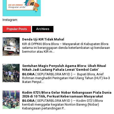
Instagram
Popular Posts
Archives
Denda Uji KIR Tidak Mahal
KIR di DPPKKI Blora Blora – Masyarakat di Kabupaten Blora
selama ini beranggapan denda keterlambatan uji kendaraan
bermotor atau KIR m...
Sentuhan Magis Penyuluh Agama Blora: Ubah Ritual
Nikah Jadi Ladang Pahala Lewat 'Gembol Catin'
𝗕𝗟𝗢𝗥𝗔 ( SEPUTARBLORA.MY.ID ) — Bupati Blora, Arief
Rohman menghadiri Peringatan Hari Ulang Tahun (HUT) ke-3
Ikatan Penyul...
Kodim 0721/Blora Gelar Nobar Kebangsaan Piala Dunia
2026 di 10 Titik, Perkuat Kebersamaan Masyarakat
𝗕𝗟𝗢𝗥𝗔 ( SEPUTARBLORA.MY.ID ) — Kodim 0721/Blora
kembali menggelar kegiatan Nonton Bareng (Nobar)
Kebangsaan pertandingan P...