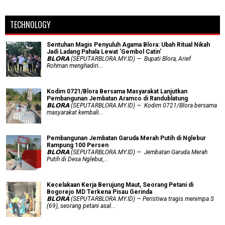
TECHNOLOGY
Sentuhan Magis Penyuluh Agama Blora: Ubah Ritual Nikah
Jadi Ladang Pahala Lewat 'Gembol Catin'
𝗕𝗟𝗢𝗥𝗔 (SEPUTARBLORA.MY.ID) — Bupati Blora, Arief
Rohman menghadiri...
Kodim 0721/Blora Bersama Masyarakat Lanjutkan
Pembangunan Jembatan Aramco di Randublatung
𝗕𝗟𝗢𝗥𝗔 (SEPUTARBLORA.MY.ID) — Kodim 0721/Blora bersama
masyarakat kembali...
Pembangunan Jembatan Garuda Merah Putih di Nglebur
Rampung 100 Persen
𝗕𝗟𝗢𝗥𝗔 (SEPUTARBLORA.MY.ID) — Jembatan Garuda Merah
Putih di Desa Nglebur,...
Kecelakaan Kerja Berujung Maut, Seorang Petani di
Bogorejo MD Terkena Pisau Gerinda
𝗕𝗟𝗢𝗥𝗔 (SEPUTARBLORA.MY.ID) — Peristiwa tragis menimpa S
(69), seorang petani asal...