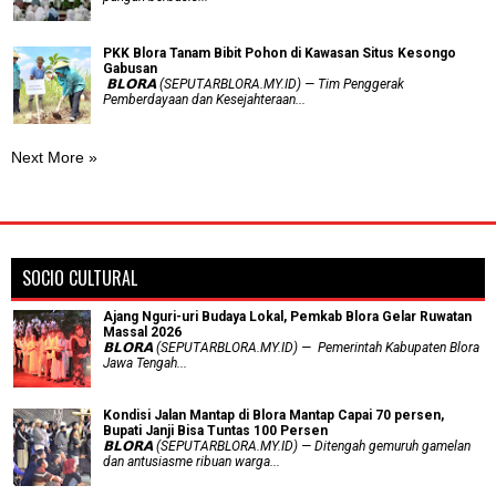
PKK Blora Tanam Bibit Pohon di Kawasan Situs Kesongo
Gabusan
‎ 𝗕𝗟𝗢𝗥𝗔 (SEPUTARBLORA.MY.ID) — Tim Penggerak
Pemberdayaan dan Kesejahteraan...
Next More »
SOCIO CULTURAL
Ajang Nguri-uri Budaya Lokal, Pemkab Blora Gelar Ruwatan
Massal 2026
𝗕𝗟𝗢𝗥𝗔 (SEPUTARBLORA.MY.ID) — Pemerintah Kabupaten Blora
Jawa Tengah...
Kondisi Jalan Mantap di Blora Mantap Capai 70 persen,
Bupati Janji Bisa Tuntas 100 Persen
𝗕𝗟𝗢𝗥𝗔 (SEPUTARBLORA.MY.ID) — Ditengah gemuruh gamelan
dan antusiasme ribuan warga...