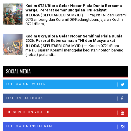
Kodim 0721/Blora Gelar Nobar Piala Dunia Bersama
Warga, Pererat Kemanunggalan TNI-Rakyat
𝗕𝗟𝗢𝗥𝗔 ( SEPUTARBLORA.MY.ID ) — Prajurit TNI dari Koramil
07/Sambong dan Koramil 08/Kedungtuban, jajaran Kodim
0721/Blora,...
Kodim 0721/Blora Gelar Nobar Semifinal Piala Dunia
2026, Pererat Kebersamaan TNI dan Masyarakat
𝗕𝗟𝗢𝗥𝗔 ( SEPUTARBLORA.MY.ID ) — Kodim 0721/Blora
melalui jajaran Koramil menggelar kegiatan nonton bareng
(nobar) pertandi...
SOCIAL MEDIA
FOLLOW ON TWITTER
LIKE ON FACEBOOK
SUBSCRIBE ON YOUTUBE
FOLLOW ON INSTAGRAM