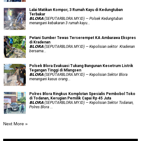
Lalai Matikan Kompor, 3 Rumah Kayu di Kedungtuban
Terbakar
𝗕𝗟𝗢𝗥𝗔 (SEPUTARBLORA.MY.ID) — Polsek Kedungtuban
menangani kebakaran 3 rumah kayu...
Petani Sumber Tewas Terserempet KA Ambarawa Ekspres
di Kradenan
𝗕𝗟𝗢𝗥𝗔 (SEPUTARBLORA.MY.ID) — Kepolisian sektor Kradenan
bersama...
Polsek Blora Evakuasi Tukang Bangunan Kesetrum Listrik
Tegangan Tinggi di Mlangsen
𝗕𝗟𝗢𝗥𝗔 (SEPUTARBLORA.MY.ID) — Kepolisian Sektor Blora
menangani kasus orang...
Polres Blora Ringkus Komplotan Spesialis Pembobol Toko
di Todanan, Kerugian Pemilik Capai Rp 45 Juta
𝗕𝗟𝗢𝗥𝗔 (SEPUTARBLORA.MY.ID) — Kepolisian Sektor Todanan,
Polres Blora ...
Next More »