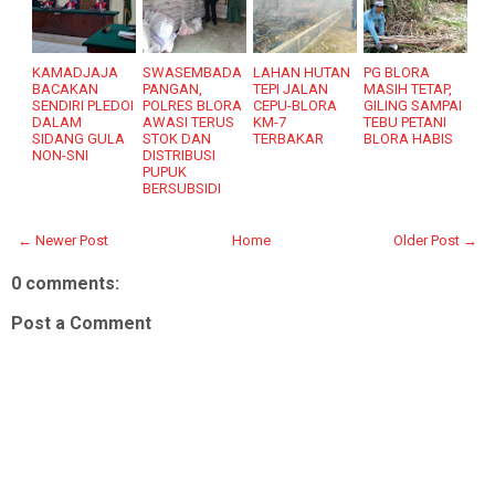
KAMADJAJA
SWASEMBADA
LAHAN HUTAN
PG BLORA
BACAKAN
PANGAN,
TEPI JALAN
MASIH TETAP,
SENDIRI PLEDOI
POLRES BLORA
CEPU-BLORA
GILING SAMPAI
DALAM
AWASI TERUS
KM-7
TEBU PETANI
SIDANG GULA
STOK DAN
TERBAKAR
BLORA HABIS
NON-SNI
DISTRIBUSI
PUPUK
BERSUBSIDI
← Newer Post
Home
Older Post →
0 comments:
Post a Comment