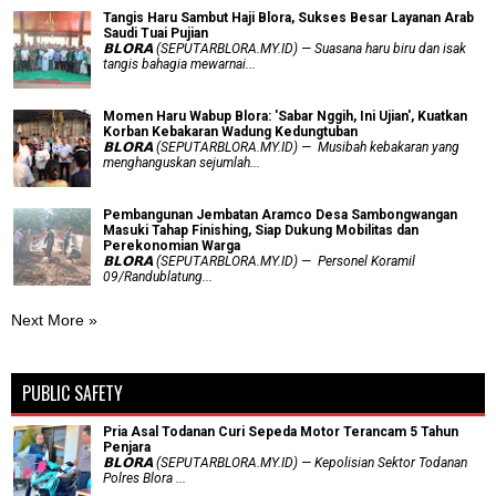
Tangis Haru Sambut Haji Blora, Sukses Besar Layanan Arab
Saudi Tuai Pujian
𝗕𝗟𝗢𝗥𝗔 (SEPUTARBLORA.MY.ID) — Suasana haru biru dan isak
tangis bahagia mewarnai...
Momen Haru Wabup Blora: ​'Sabar Nggih, Ini Ujian', Kuatkan
Korban Kebakaran Wadung Kedungtuban
𝗕𝗟𝗢𝗥𝗔 (SEPUTARBLORA.MY.ID) — Musibah kebakaran yang
menghanguskan sejumlah...
Pembangunan Jembatan Aramco Desa Sambongwangan
Masuki Tahap Finishing, Siap Dukung Mobilitas dan
Perekonomian Warga
𝗕𝗟𝗢𝗥𝗔 (SEPUTARBLORA.MY.ID) — Personel Koramil
09/Randublatung...
Next More »
PUBLIC SAFETY
Pria Asal Todanan Curi Sepeda Motor Terancam 5 Tahun
Penjara
𝗕𝗟𝗢𝗥𝗔 (SEPUTARBLORA.MY.ID) — Kepolisian Sektor Todanan
Polres Blora ...