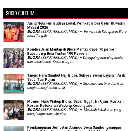
SOCIO CULTURAL
Ajang Nguri-uri Budaya Lokal, Pemkab Blora Gelar Ruwatan
Massal 2026
𝗕𝗟𝗢𝗥𝗔 (SEPUTARBLORA.MY.ID) — Pemerintah Kabupaten Blora
Jawa Tengah...
Kondisi Jalan Mantap di Blora Mantap Capai 70 persen,
Bupati Janji Bisa Tuntas 100 Persen
𝗕𝗟𝗢𝗥𝗔 (SEPUTARBLORA.MY.ID) — Ditengah gemuruh gamelan
dan antusiasme ribuan warga...
Tangis Haru Sambut Haji Blora, Sukses Besar Layanan Arab
Saudi Tuai Pujian
𝗕𝗟𝗢𝗥𝗔 (SEPUTARBLORA.MY.ID) — Suasana haru biru dan isak
tangis bahagia mewarnai...
Momen Haru Wabup Blora: ​'Sabar Nggih, Ini Ujian', Kuatkan
Korban Kebakaran Wadung Kedungtuban
𝗕𝗟𝗢𝗥𝗔 (SEPUTARBLORA.MY.ID) — Musibah kebakaran yang
menghanguskan sejumlah...
Pembangunan Jembatan Aramco Desa Sambongwangan