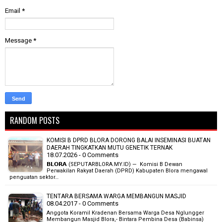
Email
*
Message
*
RANDOM POSTS
KOMISI B DPRD BLORA DORONG BALAI INSEMINASI BUATAN
DAERAH TINGKATKAN MUTU GENETIK TERNAK
18.07.2026 - 0 Comments
𝗕𝗟𝗢𝗥𝗔 (SEPUTARBLORA.MY.ID) — Komisi B Dewan
Perwakilan Rakyat Daerah (DPRD) Kabupaten Blora mengawal
penguatan sektor…
TENTARA BERSAMA WARGA MEMBANGUN MASJID
08.04.2017 - 0 Comments
Anggota Koramil Kradenan Bersama Warga Desa Nglungger
Membangun Masjid Blora,- Bintara Pembina Desa (Babinsa)