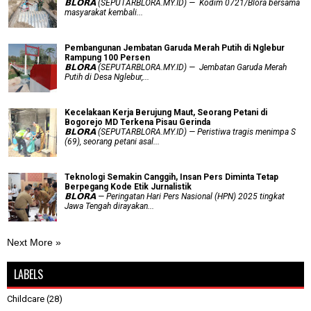
𝗕𝗟𝗢𝗥𝗔 (SEPUTARBLORA.MY.ID) — Kodim 0721/Blora bersama
masyarakat kembali...
Pembangunan Jembatan Garuda Merah Putih di Nglebur
Rampung 100 Persen
𝗕𝗟𝗢𝗥𝗔 (SEPUTARBLORA.MY.ID) — Jembatan Garuda Merah
Putih di Desa Nglebur,...
Kecelakaan Kerja Berujung Maut, Seorang Petani di
Bogorejo MD Terkena Pisau Gerinda
𝗕𝗟𝗢𝗥𝗔 (SEPUTARBLORA.MY.ID) — Peristiwa tragis menimpa S
(69), seorang petani asal...
Teknologi Semakin Canggih, Insan Pers Diminta Tetap
Berpegang Kode Etik Jurnalistik
𝗕𝗟𝗢𝗥𝗔 — Peringatan Hari Pers Nasional (HPN) 2025 tingkat
Jawa Tengah dirayakan...
Next More »
LABELS
Childcare
(28)