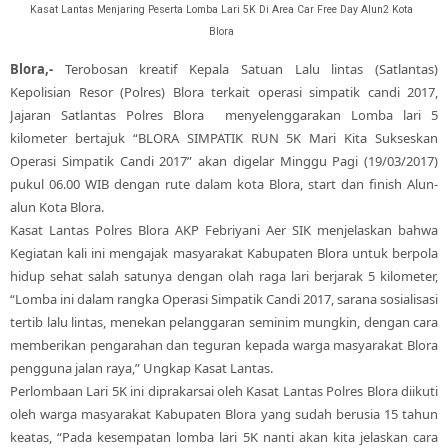
Kasat Lantas Menjaring Peserta Lomba Lari 5K Di Area Car Free Day Alun2 Kota
Blora
Blora,-
Terobosan kreatif Kepala Satuan Lalu lintas (Satlantas)
Kepolisian Resor (Polres) Blora terkait operasi simpatik candi 2017,
Jajaran Satlantas Polres Blora menyelenggarakan Lomba lari 5
kilometer bertajuk “BLORA SIMPATIK RUN 5K Mari Kita Sukseskan
Operasi Simpatik Candi 2017” akan digelar Minggu Pagi (19/03/2017)
pukul 06.00 WIB dengan rute dalam kota Blora, start dan finish Alun-
alun Kota Blora.
Kasat Lantas Polres Blora AKP Febriyani Aer SIK menjelaskan bahwa
Kegiatan kali ini mengajak masyarakat Kabupaten Blora untuk berpola
hidup sehat salah satunya dengan olah raga lari berjarak 5 kilometer,
“Lomba ini dalam rangka Operasi Simpatik Candi 2017, sarana sosialisasi
tertib lalu lintas, menekan pelanggaran seminim mungkin, dengan cara
memberikan pengarahan dan teguran kepada warga masyarakat Blora
pengguna jalan raya,” Ungkap Kasat Lantas.
Perlombaan Lari 5K ini diprakarsai oleh Kasat Lantas Polres Blora diikuti
oleh warga masyarakat Kabupaten Blora yang sudah berusia 15 tahun
keatas, “Pada kesempatan lomba lari 5K nanti akan kita jelaskan cara