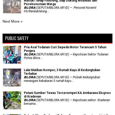
Masuki Tahap Finishing, Siap Dukung Mobilitas dan
Perekonomian Warga
𝗕𝗟𝗢𝗥𝗔 (SEPUTARBLORA.MY.ID) — Personel Koramil
09/Randublatung...
Next More »
PUBLIC SAFETY
Pria Asal Todanan Curi Sepeda Motor Terancam 5 Tahun
Penjara
𝗕𝗟𝗢𝗥𝗔 (SEPUTARBLORA.MY.ID) — Kepolisian Sektor Todanan
Polres Blora ...
Lalai Matikan Kompor, 3 Rumah Kayu di Kedungtuban
Terbakar
𝗕𝗟𝗢𝗥𝗔 (SEPUTARBLORA.MY.ID) — Polsek Kedungtuban
menangani kebakaran 3 rumah kayu...
Petani Sumber Tewas Terserempet KA Ambarawa Ekspres
di Kradenan
𝗕𝗟𝗢𝗥𝗔 (SEPUTARBLORA.MY.ID) — Kepolisian sektor Kradenan
bersama...