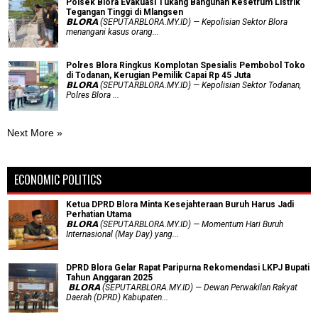
Polsek Blora Evakuasi Tukang Bangunan Kesetrum Listrik
Tegangan Tinggi di Mlangsen
𝗕𝗟𝗢𝗥𝗔 (SEPUTARBLORA.MY.ID) — Kepolisian Sektor Blora
menangani kasus orang...
Polres Blora Ringkus Komplotan Spesialis Pembobol Toko
di Todanan, Kerugian Pemilik Capai Rp 45 Juta
𝗕𝗟𝗢𝗥𝗔 (SEPUTARBLORA.MY.ID) — Kepolisian Sektor Todanan,
Polres Blora ...
Next More »
ECONOMIC POLITICS
Ketua DPRD Blora Minta Kesejahteraan Buruh Harus Jadi
Perhatian Utama
​𝗕𝗟𝗢𝗥𝗔 (SEPUTARBLORA.MY.ID) — Momentum Hari Buruh
Internasional (May Day) yang...
DPRD Blora Gelar Rapat Paripurna Rekomendasi LKPJ Bupati
Tahun Anggaran 2025
‎ 𝗕𝗟𝗢𝗥𝗔 (SEPUTARBLORA.MY.ID) — Dewan Perwakilan Rakyat
Daerah (DPRD) Kabupaten...