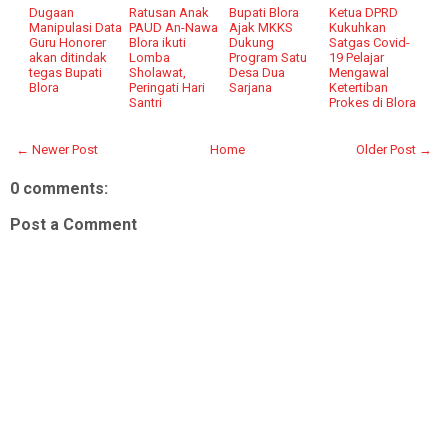
Dugaan
Ratusan Anak
Bupati Blora
Ketua DPRD
Manipulasi Data
PAUD An-Nawa
Ajak MKKS
Kukuhkan
Guru Honorer
Blora ikuti
Dukung
Satgas Covid-
akan ditindak
Lomba
Program Satu
19 Pelajar
tegas Bupati
Sholawat,
Desa Dua
Mengawal
Blora
Peringati Hari
Sarjana
Ketertiban
Santri
Prokes di Blora
← Newer Post
Home
Older Post →
0 comments:
Post a Comment