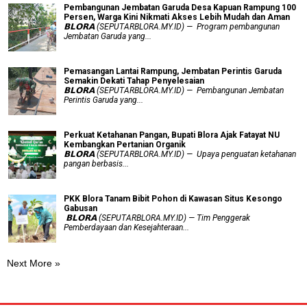
Pembangunan Jembatan Garuda Desa Kapuan Rampung 100
Persen, Warga Kini Nikmati Akses Lebih Mudah dan Aman
𝗕𝗟𝗢𝗥𝗔 (SEPUTARBLORA.MY.ID) — Program pembangunan
Jembatan Garuda yang...
Pemasangan Lantai Rampung, Jembatan Perintis Garuda
Semakin Dekati Tahap Penyelesaian
𝗕𝗟𝗢𝗥𝗔 (SEPUTARBLORA.MY.ID) — Pembangunan Jembatan
Perintis Garuda yang...
​Perkuat Ketahanan Pangan, Bupati Blora Ajak Fatayat NU
Kembangkan Pertanian Organik
𝗕𝗟𝗢𝗥𝗔 (SEPUTARBLORA.MY.ID) — Upaya penguatan ketahanan
pangan berbasis...
PKK Blora Tanam Bibit Pohon di Kawasan Situs Kesongo
Gabusan
‎ 𝗕𝗟𝗢𝗥𝗔 (SEPUTARBLORA.MY.ID) — Tim Penggerak
Pemberdayaan dan Kesejahteraan...
Next More »