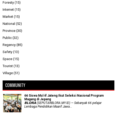
Foresty
(15)
Internet
(15)
Market
(15)
National
(52)
Province
(30)
Public
(32)
Regency
(85)
Safety
(13)
Space
(15)
Tourist
(13)
Village
(51)
COMMUNITY
66 Siswa Ma’rif Jateng Ikut Seleksi Nasional Program
Magang di Jepang
𝗕𝗟𝗢𝗥𝗔 (SEPUTARBLORA.MY.ID) — Sebanyak 66 pelajar
Lembaga Pendidikan Maarif Jawa...