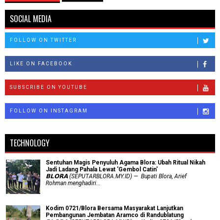
SOCIAL MEDIA
FOLLOW ON TWITTER
LIKE ON FACEBOOK
SUBSCRIBE ON YOUTUBE
FOLLOW ON INSTAGRAM
TECHNOLOGY
Sentuhan Magis Penyuluh Agama Blora: Ubah Ritual Nikah
Jadi Ladang Pahala Lewat 'Gembol Catin'
𝗕𝗟𝗢𝗥𝗔 (SEPUTARBLORA.MY.ID) — Bupati Blora, Arief
Rohman menghadiri...
Kodim 0721/Blora Bersama Masyarakat Lanjutkan
Pembangunan Jembatan Aramco di Randublatung