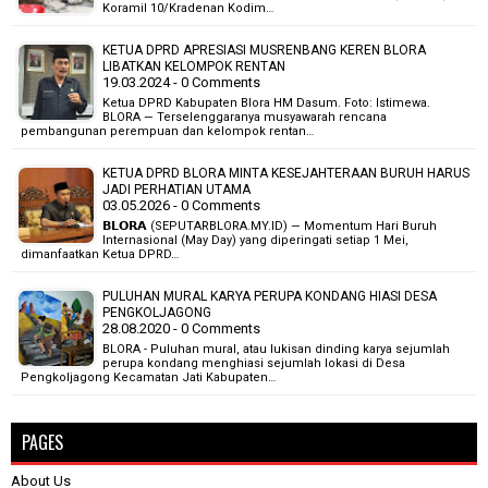
Koramil 10/Kradenan Kodim…
KETUA DPRD APRESIASI MUSRENBANG KEREN BLORA
LIBATKAN KELOMPOK RENTAN
19.03.2024 - 0 Comments
Ketua DPRD Kabupaten Blora HM Dasum. Foto: Istimewa.
BLORA — Terselenggaranya musyawarah rencana
pembangunan perempuan dan kelompok rentan…
KETUA DPRD BLORA MINTA KESEJAHTERAAN BURUH HARUS
JADI PERHATIAN UTAMA
03.05.2026 - 0 Comments
​𝗕𝗟𝗢𝗥𝗔 (SEPUTARBLORA.MY.ID) — Momentum Hari Buruh
Internasional (May Day) yang diperingati setiap 1 Mei,
dimanfaatkan Ketua DPRD…
PULUHAN MURAL KARYA PERUPA KONDANG HIASI DESA
PENGKOLJAGONG
28.08.2020 - 0 Comments
BLORA - Puluhan mural, atau lukisan dinding karya sejumlah
perupa kondang menghiasi sejumlah lokasi di Desa
Pengkoljagong Kecamatan Jati Kabupaten…
PAGES
About Us