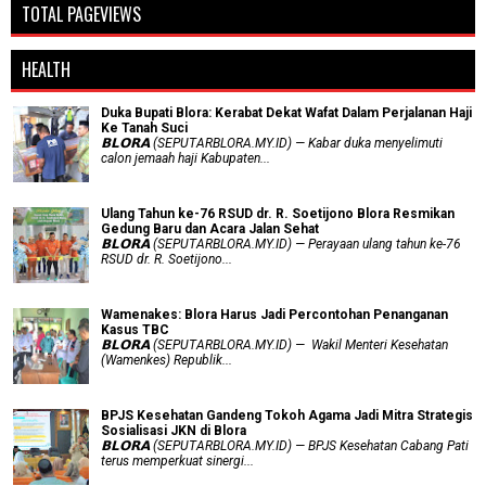
TOTAL PAGEVIEWS
HEALTH
Duka Bupati Blora: Kerabat Dekat Wafat Dalam Perjalanan Haji
Ke Tanah Suci
𝗕𝗟𝗢𝗥𝗔 (SEPUTARBLORA.MY.ID) — Kabar duka menyelimuti
calon jemaah haji Kabupaten...
Ulang Tahun ke-76 RSUD dr. R. Soetijono Blora Resmikan
Gedung Baru dan Acara Jalan Sehat
𝗕𝗟𝗢𝗥𝗔 (SEPUTARBLORA.MY.ID) — Perayaan ulang tahun ke-76
RSUD dr. R. Soetijono...
Wamenakes: Blora Harus Jadi Percontohan Penanganan
Kasus TBC
𝗕𝗟𝗢𝗥𝗔 (SEPUTARBLORA.MY.ID) — Wakil Menteri Kesehatan
(Wamenkes) Republik...
BPJS Kesehatan Gandeng Tokoh Agama Jadi Mitra Strategis
Sosialisasi JKN di Blora
𝗕𝗟𝗢𝗥𝗔 (SEPUTARBLORA.MY.ID) — BPJS Kesehatan Cabang Pati
terus memperkuat sinergi...