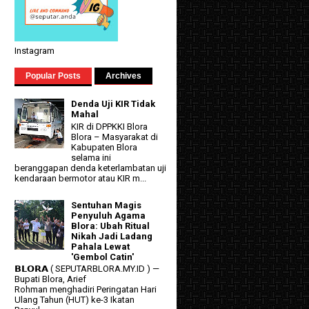
Instagram
Popular Posts
Archives
Denda Uji KIR Tidak
Mahal
KIR di DPPKKI Blora
Blora – Masyarakat di
Kabupaten Blora
selama ini
beranggapan denda keterlambatan uji
kendaraan bermotor atau KIR m...
Sentuhan Magis
Penyuluh Agama
Blora: Ubah Ritual
Nikah Jadi Ladang
Pahala Lewat
'Gembol Catin'
𝗕𝗟𝗢𝗥𝗔 ( SEPUTARBLORA.MY.ID ) —
Bupati Blora, Arief
Rohman menghadiri Peringatan Hari
Ulang Tahun (HUT) ke-3 Ikatan