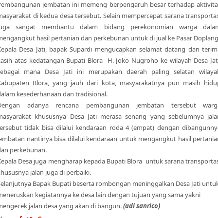
Pembangunan jembatan ini memeng berpengaruh besar terhadap aktivita
masyarakat di kedua desa tersebut. Selain mempercepat sarana transportas
juga sangat membantu dalam bidang perekonomian warga dala
mengangkut hasil pertanian dan perkebunan untuk di jual ke Pasar Doplang
Kepala Desa Jati, bapak Supardi mengucapkan selamat datang dan terim
kasih atas kedatangan Bupati Blora H. Joko Nugroho ke wilayah Desa Jati
sebagai mana Desa Jati ini merupakan daerah paling selatan wilaya
Kabupaten Blora, yang jauh dari kota, masyarakatnya pun masih hidu
dalam kesederhanaan dan tradisional.
Dengan adanya rencana pembangunan jembatan tersebut warg
masyarakat khususnya Desa Jati merasa senang yang sebelumnya jala
tersebut tidak bisa dilalui kendaraan roda 4 (empat) dengan dibangunny
jembatan nantinya bisa dilalui kendaraan untuk mengangkut hasil pertania
dan perkebunan.
Kepala Desa juga mengharap kepada Bupati Blora untuk sarana transportas
hususnya jalan juga di perbaiki.
Selanjutnya Bapak Bupati beserta rombongan meninggalkan Desa Jati untu
meneruskan kegiatannya ke desa lain dengan tujuan yang sama yakni
mengecek jalan desa yang akan di bangun.
(adi sanrico)