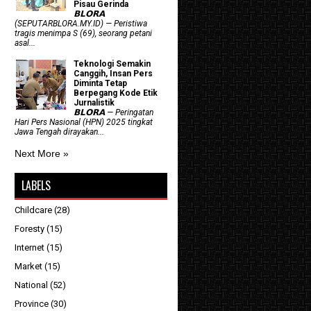
Pisau Gerinda
𝗕𝗟𝗢𝗥𝗔
(SEPUTARBLORA.MY.ID) — Peristiwa
tragis menimpa S (69), seorang petani
asal...
Teknologi Semakin
Canggih, Insan Pers
Diminta Tetap
Berpegang Kode Etik
Jurnalistik
𝗕𝗟𝗢𝗥𝗔 — Peringatan
Hari Pers Nasional (HPN) 2025 tingkat
Jawa Tengah dirayakan...
Next More »
LABELS
Childcare
(28)
Foresty
(15)
Internet
(15)
Market
(15)
National
(52)
Province
(30)