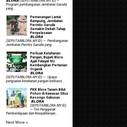
𝗕𝗟𝗢𝗥𝗔 (SEPUTARBLORA.MY.ID) —
Program pembangunan Jembatan Garuda
yang...
Pemasangan Lantai
Rampung, Jembatan
Perintis Garuda
Semakin Dekati Tahap
Penyelesaian
𝗕𝗟𝗢𝗥𝗔
(SEPUTARBLORA.MY.ID) — Pembangunan
Jembatan Perintis Garuda yang...
​Perkuat Ketahanan
Pangan, Bupati Blora
Ajak Fatayat NU
Kembangkan Pertanian
Organik
𝗕𝗟𝗢𝗥𝗔
(SEPUTARBLORA.MY.ID) — Upaya
penguatan ketahanan pangan berbasis...
PKK Blora Tanam Bibit
Pohon di Kawasan Situs
Kesongo Gabusan
‎ 𝗕𝗟𝗢𝗥𝗔
(SEPUTARBLORA.MY.ID)
— Tim Penggerak
Pemberdayaan dan Kesejahteraan...
Next More »