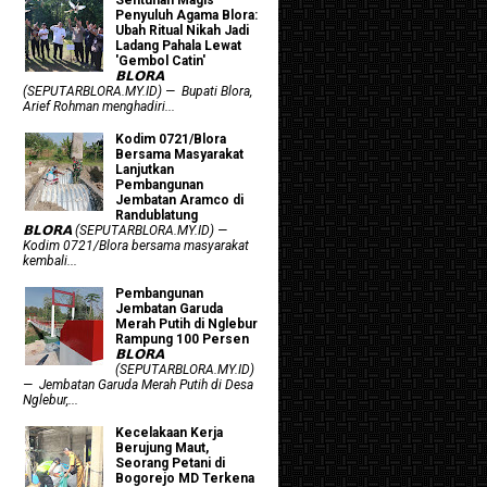
Penyuluh Agama Blora:
Ubah Ritual Nikah Jadi
Ladang Pahala Lewat
'Gembol Catin'
𝗕𝗟𝗢𝗥𝗔
(SEPUTARBLORA.MY.ID) — Bupati Blora,
Arief Rohman menghadiri...
Kodim 0721/Blora
Bersama Masyarakat
Lanjutkan
Pembangunan
Jembatan Aramco di
Randublatung
𝗕𝗟𝗢𝗥𝗔 (SEPUTARBLORA.MY.ID) —
Kodim 0721/Blora bersama masyarakat
kembali...
Pembangunan
Jembatan Garuda
Merah Putih di Nglebur
Rampung 100 Persen
𝗕𝗟𝗢𝗥𝗔
(SEPUTARBLORA.MY.ID)
— Jembatan Garuda Merah Putih di Desa
Nglebur,...
Kecelakaan Kerja
Berujung Maut,
Seorang Petani di
Bogorejo MD Terkena