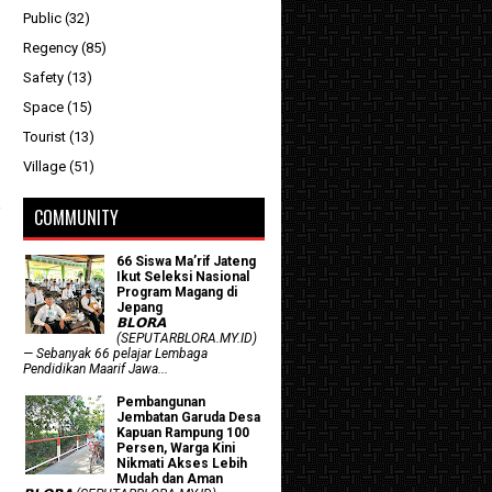
Public
(32)
Regency
(85)
Safety
(13)
Space
(15)
Tourist
(13)
Village
(51)
COMMUNITY
66 Siswa Ma’rif Jateng
Ikut Seleksi Nasional
Program Magang di
Jepang
𝗕𝗟𝗢𝗥𝗔
(SEPUTARBLORA.MY.ID)
— Sebanyak 66 pelajar Lembaga
Pendidikan Maarif Jawa...
Pembangunan
Jembatan Garuda Desa
Kapuan Rampung 100
Persen, Warga Kini
Nikmati Akses Lebih
Mudah dan Aman