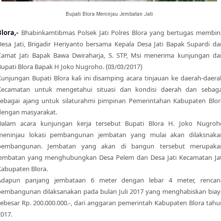
Bupati Blora Meninjau Jembatan Jati
Blora,-
Bhabinkamtibmas Polsek Jati Polres Blora yang bertugas membin
Desa Jati, Brigadir Heriyanto bersama Kepala Desa Jati Bapak Supardi da
Camat Jati Bapak Bawa Dwiraharja, S. STP, Msi menerima kunjungan dar
Bupati Blora Bapak H Joko Nugroho.
(03/03/2017)
Kunjungan Bupati Blora kali ini disamping acara tinjauan ke daerah-daera
Kecamatan untuk mengetahui situasi dan kondisi daerah dan sebaga
sebagai ajang untuk silaturahmi pimpinan Pemerintahan Kabupaten Blor
dengan masyarakat.
Dalam acara kunjungan kerja tersebut Bupati Blora H. Joko Nugroh
meninjau lokasi pembangunan jembatan yang mulai akan dilaksnaka
pembangunan. Jembatan yang akan di bangun tersebut merupaka
jembatan yang menghubungkan Desa Pelem dan Desa Jati Kecamatan Jat
Kabupaten Blora.
Adapun panjang jembataan 6 meter dengan lebar 4 meter, rencan
pembangunan dilaksanakan pada bulan Juli 2017 yang menghabiskan biay
sebesar Rp. 200.000.000.-, dari anggaran pemerintah Kabupaten Blora tahu
2017.