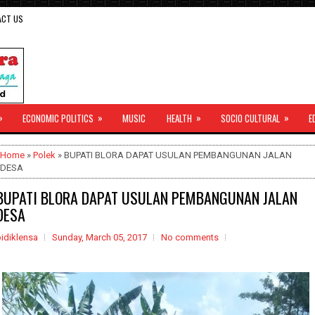
ACT US
»
»
»
»
ECONOMIC POLITICS
MUSIC
HEALTH
SOCIO CULTURAL
E
Home
»
Polek
» BUPATI BLORA DAPAT USULAN PEMBANGUNAN JALAN
DESA
BUPATI BLORA DAPAT USULAN PEMBANGUNAN JALAN
DESA
idiklensa
Sunday, March 05, 2017
No comments