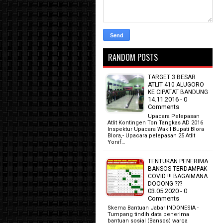
RANDOM POSTS
TARGET 3 BESAR
ATLIT 410 ALUGORO
KE CIPATAT BANDUNG
14.11.2016 - 0
Comments
Upacara Pelepasan
Atlit Kontingen Ton Tangkas AD 2016
Inspektur Upacara Wakil Bupati Blora
Blora,- Upacara pelepasan 25 Atlit
Yonif…
TENTUKAN PENERIMA
BANSOS TERDAMPAK
COVID !!! BAGAIMANA
DOOONG ???
03.05.2020 - 0
Comments
Skema Bantuan Jabar INDONESIA -
Tumpang tindih data penerima
bantuan sosial (Bansos) warga