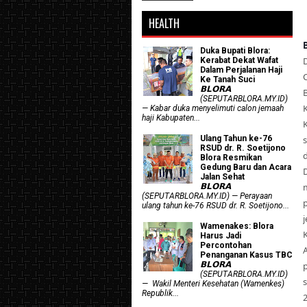
HEALTH
Duka Bupati Blora:
Kerabat Dekat Wafat
Dalam Perjalanan Haji
Ke Tanah Suci
𝗕𝗟𝗢𝗥𝗔
(SEPUTARBLORA.MY.ID)
— Kabar duka menyelimuti calon jemaah
haji Kabupaten...
Ulang Tahun ke-76
RSUD dr. R. Soetijono
Blora Resmikan
Gedung Baru dan Acara
Jalan Sehat
𝗕𝗟𝗢𝗥𝗔
(SEPUTARBLORA.MY.ID) — Perayaan
ulang tahun ke-76 RSUD dr. R. Soetijono...
Wamenakes: Blora
Harus Jadi
Percontohan
Penanganan Kasus TBC
𝗕𝗟𝗢𝗥𝗔
(SEPUTARBLORA.MY.ID)
— Wakil Menteri Kesehatan (Wamenkes)
Republik...