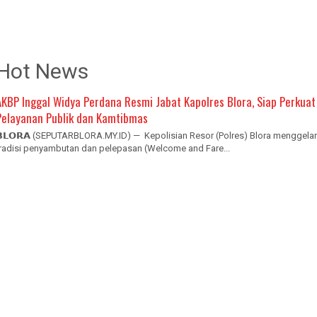
Hot News
AKBP Inggal Widya Perdana Resmi Jabat Kapolres Blora, Siap Perkuat
Pelayanan Publik dan Kamtibmas
𝗕𝗟𝗢𝗥𝗔 (SEPUTARBLORA.MY.ID) — Kepolisian Resor (Polres) Blora menggelar
tradisi penyambutan dan pelepasan (Welcome and Fare...