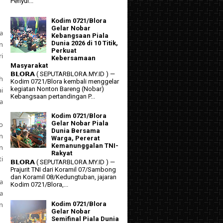
Penyul...
Kodim 0721/Blora
Gelar Nobar
a
Kebangsaan Piala
Dunia 2026 di 10 Titik,
n
Perkuat
i
Kebersamaan
Masyarakat
𝗕𝗟𝗢𝗥𝗔 ( SEPUTARBLORA.MY.ID ) —
h
Kodim 0721/Blora kembali menggelar
kegiatan Nonton Bareng (Nobar)
i
Kebangsaan pertandingan P...
a
Kodim 0721/Blora
Gelar Nobar Piala
o
Dunia Bersama
n
Warga, Pererat
Kemanunggalan TNI-
n
Rakyat
i
𝗕𝗟𝗢𝗥𝗔 ( SEPUTARBLORA.MY.ID ) —
Prajurit TNI dari Koramil 07/Sambong
dan Koramil 08/Kedungtuban, jajaran
a
Kodim 0721/Blora,...
a
n
Kodim 0721/Blora
Gelar Nobar
Semifinal Piala Dunia