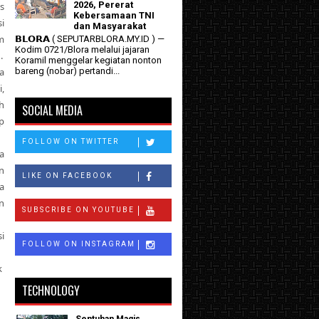
2026, Pererat
s
Kebersamaan TNI
i
dan Masyarakat
m
𝗕𝗟𝗢𝗥𝗔 ( SEPUTARBLORA.MY.ID ) —
Kodim 0721/Blora melalui jajaran
.
Koramil menggelar kegiatan nonton
a
bareng (nobar) pertandi...
,
h
SOCIAL MEDIA
p
FOLLOW ON TWITTER
a
n
LIKE ON FACEBOOK
a
n
SUBSCRIBE ON YOUTUBE
i
FOLLOW ON INSTAGRAM
k
TECHNOLOGY
Sentuhan Magis