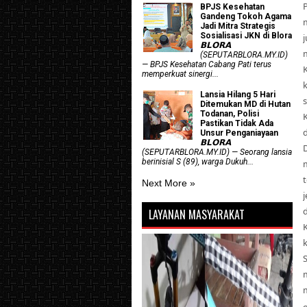
BPJS Kesehatan
Gandeng Tokoh Agama
Jadi Mitra Strategis
Sosialisasi JKN di Blora
𝗕𝗟𝗢𝗥𝗔
(SEPUTARBLORA.MY.ID)
— BPJS Kesehatan Cabang Pati terus
memperkuat sinergi...
Lansia Hilang 5 Hari
Ditemukan MD di Hutan
Todanan, Polisi
Pastikan Tidak Ada
Unsur Penganiayaan
𝗕𝗟𝗢𝗥𝗔
(SEPUTARBLORA.MY.ID) — Seorang lansia
berinisial S (89), warga Dukuh...
Next More »
LAYANAN MASYARAKAT
k