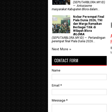
(SEPUTARBLORA.MY.ID)
— Antusiasme
masyarakat Kabupaten Blora dalam...
Nobar Perempat Final
Piala Dunia 2026, TNI
dan Warga Ramaikan
Berbagai Titik di
Wilayah Blora
𝗕𝗟𝗢𝗥𝗔
(SEPUTARBLORA.MY.ID) — Pertandingan
perempat final Piala Dunia 2026...
Next More »
CONTACT FORM
Name
Email
*
Message
*