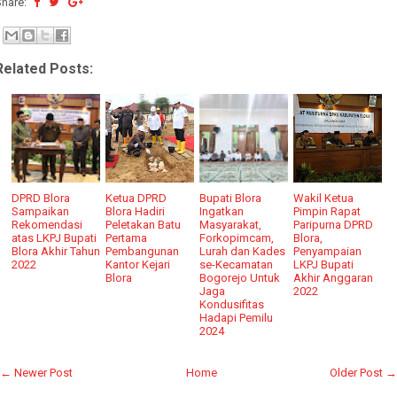
Share:
Related Posts:
DPRD Blora
Ketua DPRD
Bupati Blora
Wakil Ketua
Sampaikan
Blora Hadiri
Ingatkan
Pimpin Rapat
Rekomendasi
Peletakan Batu
Masyarakat,
Paripurna DPRD
atas LKPJ Bupati
Pertama
Forkopimcam,
Blora,
Blora Akhir Tahun
Pembangunan
Lurah dan Kades
Penyampaian
2022
Kantor Kejari
se-Kecamatan
LKPJ Bupati
Blora
Bogorejo Untuk
Akhir Anggaran
Jaga
2022
Kondusifitas
Hadapi Pemilu
2024
← Newer Post
Home
Older Post →