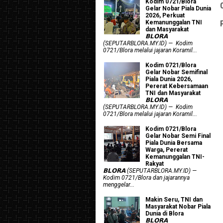
Kodim 0721/Blora
Gelar Nobar Piala Dunia
2026, Perkuat
Kemanunggalan TNI
dan Masyarakat
𝗕𝗟𝗢𝗥𝗔
(SEPUTARBLORA.MY.ID) — Kodim
0721/Blora melalui jajaran Koramil...
Kodim 0721/Blora
Gelar Nobar Semifinal
Piala Dunia 2026,
Pererat Kebersamaan
TNI dan Masyarakat
𝗕𝗟𝗢𝗥𝗔
(SEPUTARBLORA.MY.ID) — Kodim
0721/Blora melalui jajaran Koramil...
Kodim 0721/Blora
Gelar Nobar Semi Final
Piala Dunia Bersama
Warga, Pererat
Kemanunggalan TNI-
Rakyat
𝗕𝗟𝗢𝗥𝗔 (SEPUTARBLORA.MY.ID) —
Kodim 0721/Blora dan jajarannya
menggelar...
Makin Seru, TNI dan
Masyarakat Nobar Piala
Dunia di Blora
𝗕𝗟𝗢𝗥𝗔