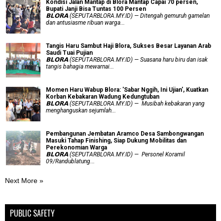
Kondisi Jalan Mantap di Blora Mantap Capai 70 persen,
Bupati Janji Bisa Tuntas 100 Persen
𝗕𝗟𝗢𝗥𝗔 (SEPUTARBLORA.MY.ID) — Ditengah gemuruh gamelan
dan antusiasme ribuan warga...
Tangis Haru Sambut Haji Blora, Sukses Besar Layanan Arab
Saudi Tuai Pujian
𝗕𝗟𝗢𝗥𝗔 (SEPUTARBLORA.MY.ID) — Suasana haru biru dan isak
tangis bahagia mewarnai...
Momen Haru Wabup Blora: ​'Sabar Nggih, Ini Ujian', Kuatkan
Korban Kebakaran Wadung Kedungtuban
𝗕𝗟𝗢𝗥𝗔 (SEPUTARBLORA.MY.ID) — Musibah kebakaran yang
menghanguskan sejumlah...
Pembangunan Jembatan Aramco Desa Sambongwangan
Masuki Tahap Finishing, Siap Dukung Mobilitas dan
Perekonomian Warga
𝗕𝗟𝗢𝗥𝗔 (SEPUTARBLORA.MY.ID) — Personel Koramil
09/Randublatung...
Next More »
PUBLIC SAFETY