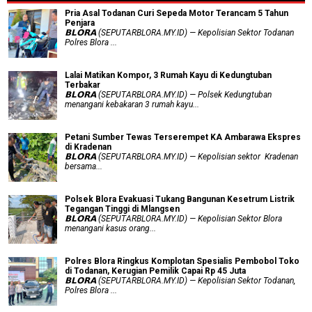
Pria Asal Todanan Curi Sepeda Motor Terancam 5 Tahun
Penjara
𝗕𝗟𝗢𝗥𝗔 (SEPUTARBLORA.MY.ID) — Kepolisian Sektor Todanan
Polres Blora ...
Lalai Matikan Kompor, 3 Rumah Kayu di Kedungtuban
Terbakar
𝗕𝗟𝗢𝗥𝗔 (SEPUTARBLORA.MY.ID) — Polsek Kedungtuban
menangani kebakaran 3 rumah kayu...
Petani Sumber Tewas Terserempet KA Ambarawa Ekspres
di Kradenan
𝗕𝗟𝗢𝗥𝗔 (SEPUTARBLORA.MY.ID) — Kepolisian sektor Kradenan
bersama...
Polsek Blora Evakuasi Tukang Bangunan Kesetrum Listrik
Tegangan Tinggi di Mlangsen
𝗕𝗟𝗢𝗥𝗔 (SEPUTARBLORA.MY.ID) — Kepolisian Sektor Blora
menangani kasus orang...
Polres Blora Ringkus Komplotan Spesialis Pembobol Toko
di Todanan, Kerugian Pemilik Capai Rp 45 Juta
𝗕𝗟𝗢𝗥𝗔 (SEPUTARBLORA.MY.ID) — Kepolisian Sektor Todanan,
Polres Blora ...