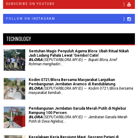
SUBSCRIBE ON YOUTUBE
FOLLOW ON INSTAGRAM
TECHNOLOGY
Sentuhan Magis Penyuluh Agama Blora: Ubah Ritual Nikah
Jadi Ladang Pahala Lewat 'Gembol Catin'
𝗕𝗟𝗢𝗥𝗔 (SEPUTARBLORA.MY.ID) — Bupati Blora, Arief
Rohman menghadiri...
Kodim 0721/Blora Bersama Masyarakat Lanjutkan
Pembangunan Jembatan Aramco di Randublatung
𝗕𝗟𝗢𝗥𝗔 (SEPUTARBLORA.MY.ID) — Kodim 0721/Blora bersama
masyarakat kembali...
Pembangunan Jembatan Garuda Merah Putih di Nglebur
Rampung 100 Persen
𝗕𝗟𝗢𝗥𝗔 (SEPUTARBLORA.MY.ID) — Jembatan Garuda Merah
Putih di Desa Nglebur,...
Kecelakaan Kerja Berujung Maut, Seorang Petani di