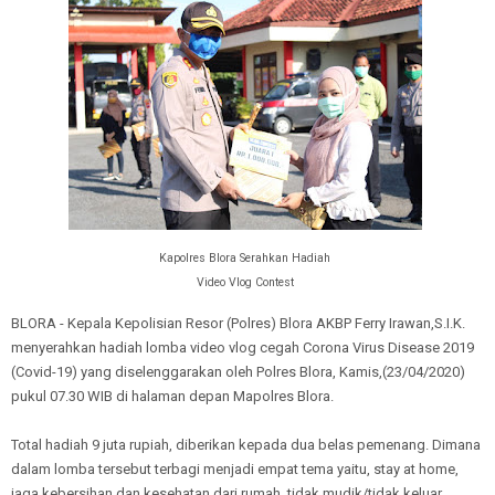
Kapolres Blora Serahkan Hadiah
Video Vlog Contest
BLORA - Kepala Kepolisian Resor (Polres) Blora AKBP Ferry Irawan,S.I.K.
menyerahkan hadiah lomba video vlog cegah Corona Virus Disease 2019
(Covid-19) yang diselenggarakan oleh Polres Blora, Kamis,(23/04/2020)
pukul 07.30 WIB di halaman depan Mapolres Blora.
Total hadiah 9 juta rupiah, diberikan kepada dua belas pemenang. Dimana
dalam lomba tersebut terbagi menjadi empat tema yaitu, stay at home,
jaga kebersihan dan kesehatan dari rumah, tidak mudik/tidak keluar