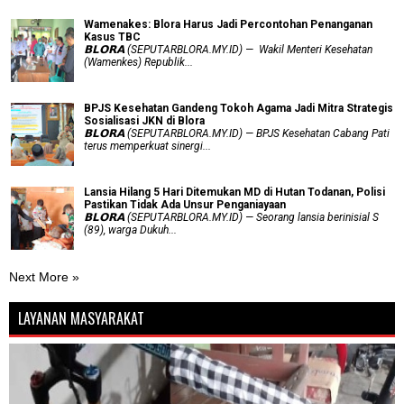
Wamenakes: Blora Harus Jadi Percontohan Penanganan
Kasus TBC
𝗕𝗟𝗢𝗥𝗔 (SEPUTARBLORA.MY.ID) — Wakil Menteri Kesehatan
(Wamenkes) Republik...
BPJS Kesehatan Gandeng Tokoh Agama Jadi Mitra Strategis
Sosialisasi JKN di Blora
𝗕𝗟𝗢𝗥𝗔 (SEPUTARBLORA.MY.ID) — BPJS Kesehatan Cabang Pati
terus memperkuat sinergi...
Lansia Hilang 5 Hari Ditemukan MD di Hutan Todanan, Polisi
Pastikan Tidak Ada Unsur Penganiayaan
𝗕𝗟𝗢𝗥𝗔 (SEPUTARBLORA.MY.ID) — Seorang lansia berinisial S
(89), warga Dukuh...
Next More »
LAYANAN MASYARAKAT