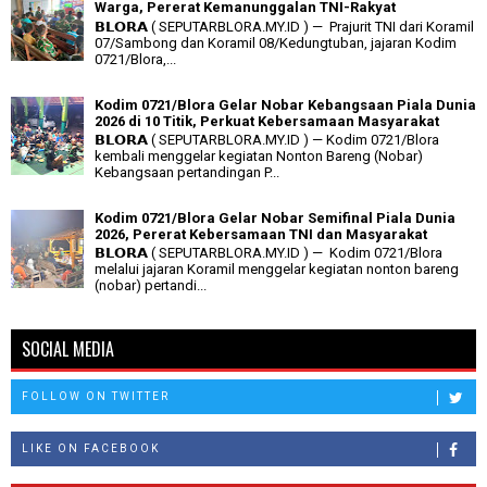
Warga, Pererat Kemanunggalan TNI-Rakyat
𝗕𝗟𝗢𝗥𝗔 ( SEPUTARBLORA.MY.ID ) — Prajurit TNI dari Koramil
07/Sambong dan Koramil 08/Kedungtuban, jajaran Kodim
0721/Blora,...
Kodim 0721/Blora Gelar Nobar Kebangsaan Piala Dunia
2026 di 10 Titik, Perkuat Kebersamaan Masyarakat
𝗕𝗟𝗢𝗥𝗔 ( SEPUTARBLORA.MY.ID ) — Kodim 0721/Blora
kembali menggelar kegiatan Nonton Bareng (Nobar)
Kebangsaan pertandingan P...
Kodim 0721/Blora Gelar Nobar Semifinal Piala Dunia
2026, Pererat Kebersamaan TNI dan Masyarakat
𝗕𝗟𝗢𝗥𝗔 ( SEPUTARBLORA.MY.ID ) — Kodim 0721/Blora
melalui jajaran Koramil menggelar kegiatan nonton bareng
(nobar) pertandi...
SOCIAL MEDIA
FOLLOW ON TWITTER
LIKE ON FACEBOOK