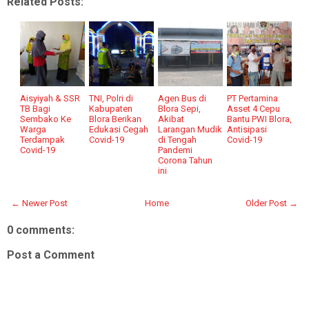
Related Posts:
Aisyiyah & SSR
TNI, Polri di
Agen Bus di
PT Pertamina
TB Bagi
Kabupaten
Blora Sepi,
Asset 4 Cepu
Sembako Ke
Blora Berikan
Akibat
Bantu PWI Blora,
Warga
Edukasi Cegah
Larangan Mudik
Antisipasi
Terdampak
Covid-19
di Tengah
Covid-19
Covid-19
Pandemi
Corona Tahun
ini
← Newer Post
Home
Older Post →
0 comments:
Post a Comment