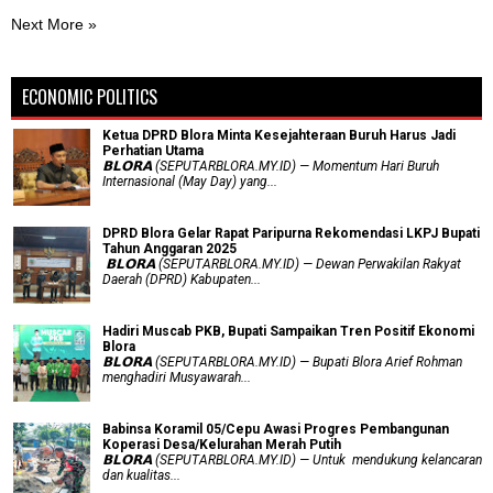
Next More »
ECONOMIC POLITICS
Ketua DPRD Blora Minta Kesejahteraan Buruh Harus Jadi
Perhatian Utama
​𝗕𝗟𝗢𝗥𝗔 (SEPUTARBLORA.MY.ID) — Momentum Hari Buruh
Internasional (May Day) yang...
DPRD Blora Gelar Rapat Paripurna Rekomendasi LKPJ Bupati
Tahun Anggaran 2025
‎ 𝗕𝗟𝗢𝗥𝗔 (SEPUTARBLORA.MY.ID) — Dewan Perwakilan Rakyat
Daerah (DPRD) Kabupaten...
Hadiri Muscab PKB, Bupati Sampaikan Tren Positif Ekonomi
Blora
𝗕𝗟𝗢𝗥𝗔 (SEPUTARBLORA.MY.ID) — Bupati Blora Arief Rohman
menghadiri Musyawarah...
Babinsa Koramil 05/Cepu Awasi Progres Pembangunan
Koperasi Desa/Kelurahan Merah Putih
𝗕𝗟𝗢𝗥𝗔 (SEPUTARBLORA.MY.ID) — Untuk mendukung kelancaran
dan kualitas...