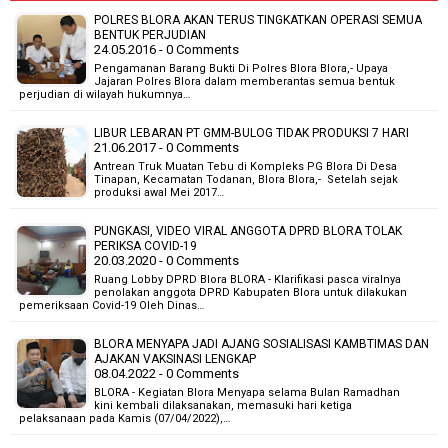
POLRES BLORA AKAN TERUS TINGKATKAN OPERASI SEMUA
BENTUK PERJUDIAN
24.05.2016 - 0 Comments
Pengamanan Barang Bukti Di Polres Blora Blora,- Upaya
Jajaran Polres Blora dalam memberantas semua bentuk
perjudian di wilayah hukumnya…
LIBUR LEBARAN PT GMM-BULOG TIDAK PRODUKSI 7 HARI
21.06.2017 - 0 Comments
Antrean Truk Muatan Tebu di Kompleks PG Blora Di Desa
Tinapan, Kecamatan Todanan, Blora Blora,- Setelah sejak
produksi awal Mei 2017…
PUNGKASI, VIDEO VIRAL ANGGOTA DPRD BLORA TOLAK
PERIKSA COVID-19
20.03.2020 - 0 Comments
Ruang Lobby DPRD Blora BLORA - Klarifikasi pasca viralnya
penolakan anggota DPRD Kabupaten Blora untuk dilakukan
pemeriksaan Covid-19 Oleh Dinas…
BLORA MENYAPA JADI AJANG SOSIALISASI KAMBTIMAS DAN
AJAKAN VAKSINASI LENGKAP
08.04.2022 - 0 Comments
BLORA - Kegiatan Blora Menyapa selama Bulan Ramadhan
kini kembali dilaksanakan, memasuki hari ketiga
pelaksanaan pada Kamis (07/04/2022),…