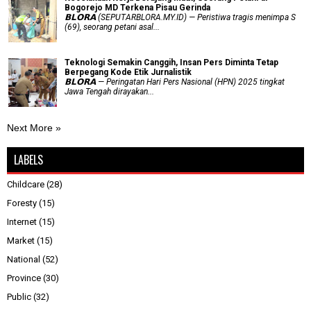
Bogorejo MD Terkena Pisau Gerinda
𝗕𝗟𝗢𝗥𝗔 (SEPUTARBLORA.MY.ID) — Peristiwa tragis menimpa S
(69), seorang petani asal...
Teknologi Semakin Canggih, Insan Pers Diminta Tetap
Berpegang Kode Etik Jurnalistik
𝗕𝗟𝗢𝗥𝗔 — Peringatan Hari Pers Nasional (HPN) 2025 tingkat
Jawa Tengah dirayakan...
Next More »
LABELS
Childcare
(28)
Foresty
(15)
Internet
(15)
Market
(15)
National
(52)
Province
(30)
Public
(32)