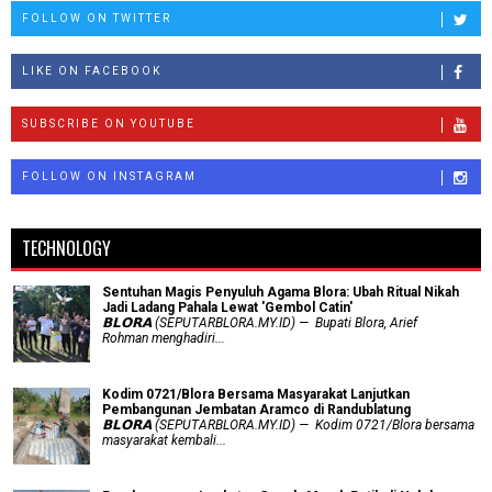
FOLLOW ON TWITTER
LIKE ON FACEBOOK
SUBSCRIBE ON YOUTUBE
FOLLOW ON INSTAGRAM
TECHNOLOGY
Sentuhan Magis Penyuluh Agama Blora: Ubah Ritual Nikah
Jadi Ladang Pahala Lewat 'Gembol Catin'
𝗕𝗟𝗢𝗥𝗔 (SEPUTARBLORA.MY.ID) — Bupati Blora, Arief
Rohman menghadiri...
Kodim 0721/Blora Bersama Masyarakat Lanjutkan
Pembangunan Jembatan Aramco di Randublatung
𝗕𝗟𝗢𝗥𝗔 (SEPUTARBLORA.MY.ID) — Kodim 0721/Blora bersama
masyarakat kembali...