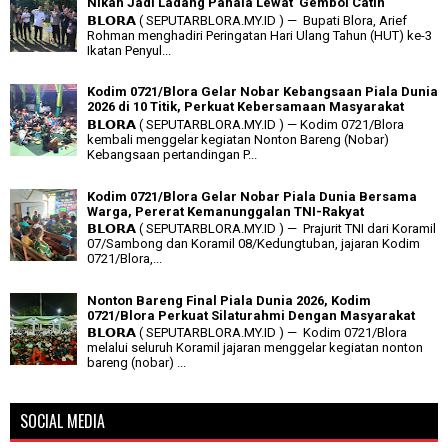
Nikah Jadi Ladang Pahala Lewat 'Gembol Catin'
𝗕𝗟𝗢𝗥𝗔 ( SEPUTARBLORA.MY.ID ) — Bupati Blora, Arief
Rohman menghadiri Peringatan Hari Ulang Tahun (HUT) ke-3
Ikatan Penyul...
Kodim 0721/Blora Gelar Nobar Kebangsaan Piala Dunia
2026 di 10 Titik, Perkuat Kebersamaan Masyarakat
𝗕𝗟𝗢𝗥𝗔 ( SEPUTARBLORA.MY.ID ) — Kodim 0721/Blora
kembali menggelar kegiatan Nonton Bareng (Nobar)
Kebangsaan pertandingan P...
Kodim 0721/Blora Gelar Nobar Piala Dunia Bersama
Warga, Pererat Kemanunggalan TNI-Rakyat
𝗕𝗟𝗢𝗥𝗔 ( SEPUTARBLORA.MY.ID ) — Prajurit TNI dari Koramil
07/Sambong dan Koramil 08/Kedungtuban, jajaran Kodim
0721/Blora,...
Nonton Bareng Final Piala Dunia 2026, Kodim
0721/Blora Perkuat Silaturahmi Dengan Masyarakat
𝗕𝗟𝗢𝗥𝗔 ( SEPUTARBLORA.MY.ID ) — Kodim 0721/Blora
melalui seluruh Koramil jajaran menggelar kegiatan nonton
bareng (nobar) ...
SOCIAL MEDIA