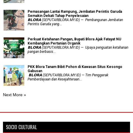
Pemasangan Lantai Rampung, Jembatan Perintis Garuda
Semakin Dekati Tahap Penyelesaian
𝗕𝗟𝗢𝗥𝗔 (SEPUTARBLORA.MY.ID) — Pembangunan Jembatan
Perintis Garuda yang...
​Perkuat Ketahanan Pangan, Bupati Blora Ajak Fatayat NU
Kembangkan Pertanian Organik
𝗕𝗟𝗢𝗥𝗔 (SEPUTARBLORA.MY.ID) — Upaya penguatan ketahanan
pangan berbasis...
PKK Blora Tanam Bibit Pohon di Kawasan Situs Kesongo
Gabusan
‎ 𝗕𝗟𝗢𝗥𝗔 (SEPUTARBLORA.MY.ID) — Tim Penggerak
Pemberdayaan dan Kesejahteraan...
Next More »
SOCIO CULTURAL