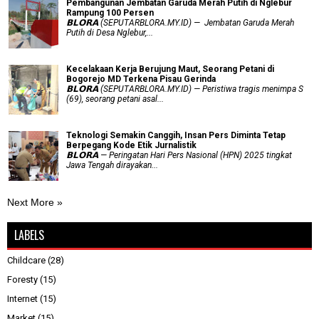
Pembangunan Jembatan Garuda Merah Putih di Nglebur
Rampung 100 Persen
𝗕𝗟𝗢𝗥𝗔 (SEPUTARBLORA.MY.ID) — Jembatan Garuda Merah
Putih di Desa Nglebur,...
Kecelakaan Kerja Berujung Maut, Seorang Petani di
Bogorejo MD Terkena Pisau Gerinda
𝗕𝗟𝗢𝗥𝗔 (SEPUTARBLORA.MY.ID) — Peristiwa tragis menimpa S
(69), seorang petani asal...
Teknologi Semakin Canggih, Insan Pers Diminta Tetap
Berpegang Kode Etik Jurnalistik
𝗕𝗟𝗢𝗥𝗔 — Peringatan Hari Pers Nasional (HPN) 2025 tingkat
Jawa Tengah dirayakan...
Next More »
LABELS
Childcare
(28)
Foresty
(15)
Internet
(15)
Market
(15)