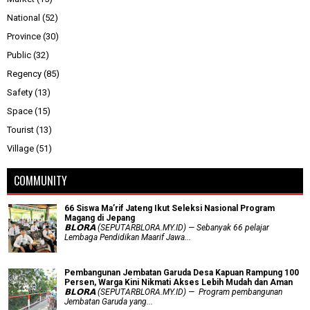
National
(52)
Province
(30)
Public
(32)
Regency
(85)
Safety
(13)
Space
(15)
Tourist
(13)
Village
(51)
COMMUNITY
66 Siswa Ma’rif Jateng Ikut Seleksi Nasional Program
Magang di Jepang
𝗕𝗟𝗢𝗥𝗔 (SEPUTARBLORA.MY.ID) — Sebanyak 66 pelajar
Lembaga Pendidikan Maarif Jawa...
Pembangunan Jembatan Garuda Desa Kapuan Rampung 100
Persen, Warga Kini Nikmati Akses Lebih Mudah dan Aman
𝗕𝗟𝗢𝗥𝗔 (SEPUTARBLORA.MY.ID) — Program pembangunan
Jembatan Garuda yang...