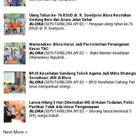
Ulang Tahun ke-76 RSUD dr. R. Soetijono Blora Resmikan
Gedung Baru dan Acara Jalan Sehat
𝗕𝗟𝗢𝗥𝗔 (SEPUTARBLORA.MY.ID) — Perayaan ulang tahun ke-76
RSUD dr. R. Soetijono...
Wamenakes: Blora Harus Jadi Percontohan Penanganan
Kasus TBC
𝗕𝗟𝗢𝗥𝗔 (SEPUTARBLORA.MY.ID) — Wakil Menteri Kesehatan
(Wamenkes) Republik...
BPJS Kesehatan Gandeng Tokoh Agama Jadi Mitra Strategis
Sosialisasi JKN di Blora
𝗕𝗟𝗢𝗥𝗔 (SEPUTARBLORA.MY.ID) — BPJS Kesehatan Cabang Pati
terus memperkuat sinergi...
Lansia Hilang 5 Hari Ditemukan MD di Hutan Todanan, Polisi
Pastikan Tidak Ada Unsur Penganiayaan
𝗕𝗟𝗢𝗥𝗔 (SEPUTARBLORA.MY.ID) — Seorang lansia berinisial S
(89), warga Dukuh...
Next More »