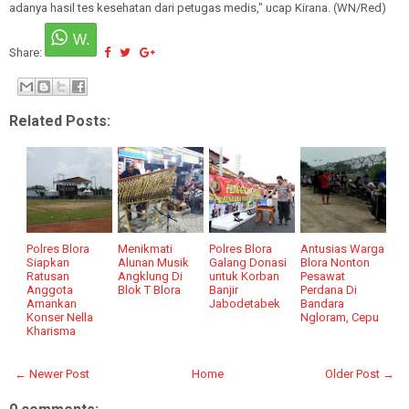
adanya hasil tes kesehatan dari petugas medis," ucap Kirana. (WN/Red)
Share:
Related Posts:
Polres Blora
Menikmati
Polres Blora
Antusias Warga
Siapkan
Alunan Musik
Galang Donasi
Blora Nonton
Ratusan
Angklung Di
untuk Korban
Pesawat
Anggota
Blok T Blora
Banjir
Perdana Di
Amankan
Jabodetabek
Bandara
Konser Nella
Ngloram, Cepu
Kharisma
← Newer Post
Home
Older Post →