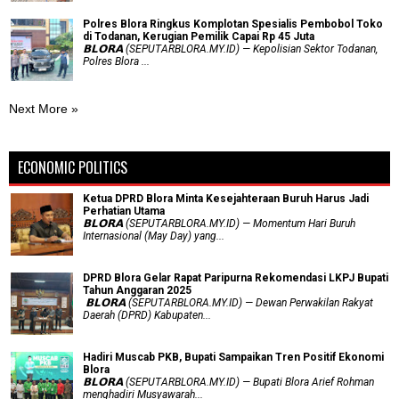
Polres Blora Ringkus Komplotan Spesialis Pembobol Toko
di Todanan, Kerugian Pemilik Capai Rp 45 Juta
𝗕𝗟𝗢𝗥𝗔 (SEPUTARBLORA.MY.ID) — Kepolisian Sektor Todanan,
Polres Blora ...
Next More »
ECONOMIC POLITICS
Ketua DPRD Blora Minta Kesejahteraan Buruh Harus Jadi
Perhatian Utama
​𝗕𝗟𝗢𝗥𝗔 (SEPUTARBLORA.MY.ID) — Momentum Hari Buruh
Internasional (May Day) yang...
DPRD Blora Gelar Rapat Paripurna Rekomendasi LKPJ Bupati
Tahun Anggaran 2025
‎ 𝗕𝗟𝗢𝗥𝗔 (SEPUTARBLORA.MY.ID) — Dewan Perwakilan Rakyat
Daerah (DPRD) Kabupaten...
Hadiri Muscab PKB, Bupati Sampaikan Tren Positif Ekonomi
Blora
𝗕𝗟𝗢𝗥𝗔 (SEPUTARBLORA.MY.ID) — Bupati Blora Arief Rohman
menghadiri Musyawarah...