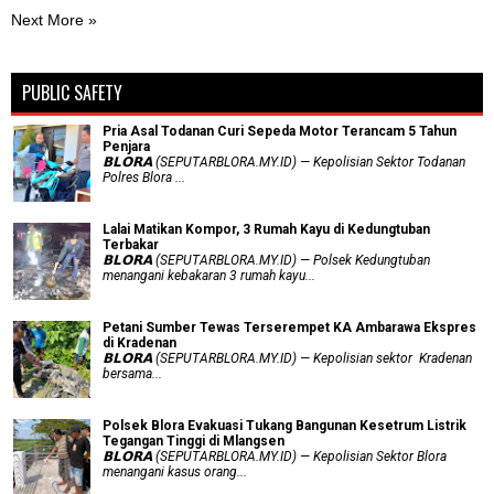
Next More »
PUBLIC SAFETY
Pria Asal Todanan Curi Sepeda Motor Terancam 5 Tahun
Penjara
𝗕𝗟𝗢𝗥𝗔 (SEPUTARBLORA.MY.ID) — Kepolisian Sektor Todanan
Polres Blora ...
Lalai Matikan Kompor, 3 Rumah Kayu di Kedungtuban
Terbakar
𝗕𝗟𝗢𝗥𝗔 (SEPUTARBLORA.MY.ID) — Polsek Kedungtuban
menangani kebakaran 3 rumah kayu...
Petani Sumber Tewas Terserempet KA Ambarawa Ekspres
di Kradenan
𝗕𝗟𝗢𝗥𝗔 (SEPUTARBLORA.MY.ID) — Kepolisian sektor Kradenan
bersama...
Polsek Blora Evakuasi Tukang Bangunan Kesetrum Listrik
Tegangan Tinggi di Mlangsen
𝗕𝗟𝗢𝗥𝗔 (SEPUTARBLORA.MY.ID) — Kepolisian Sektor Blora
menangani kasus orang...