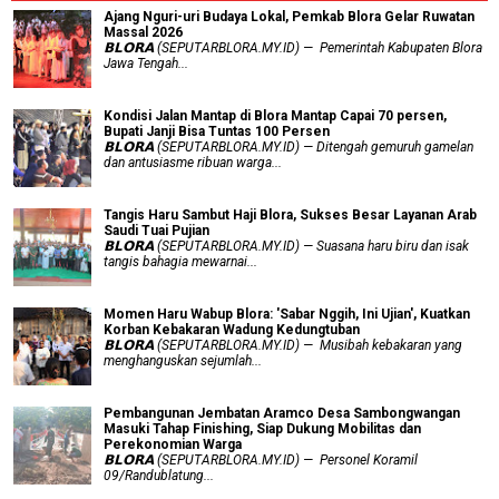
Ajang Nguri-uri Budaya Lokal, Pemkab Blora Gelar Ruwatan
Massal 2026
𝗕𝗟𝗢𝗥𝗔 (SEPUTARBLORA.MY.ID) — Pemerintah Kabupaten Blora
Jawa Tengah...
Kondisi Jalan Mantap di Blora Mantap Capai 70 persen,
Bupati Janji Bisa Tuntas 100 Persen
𝗕𝗟𝗢𝗥𝗔 (SEPUTARBLORA.MY.ID) — Ditengah gemuruh gamelan
dan antusiasme ribuan warga...
Tangis Haru Sambut Haji Blora, Sukses Besar Layanan Arab
Saudi Tuai Pujian
𝗕𝗟𝗢𝗥𝗔 (SEPUTARBLORA.MY.ID) — Suasana haru biru dan isak
tangis bahagia mewarnai...
Momen Haru Wabup Blora: ​'Sabar Nggih, Ini Ujian', Kuatkan
Korban Kebakaran Wadung Kedungtuban
𝗕𝗟𝗢𝗥𝗔 (SEPUTARBLORA.MY.ID) — Musibah kebakaran yang
menghanguskan sejumlah...
Pembangunan Jembatan Aramco Desa Sambongwangan
Masuki Tahap Finishing, Siap Dukung Mobilitas dan
Perekonomian Warga
𝗕𝗟𝗢𝗥𝗔 (SEPUTARBLORA.MY.ID) — Personel Koramil
09/Randublatung...