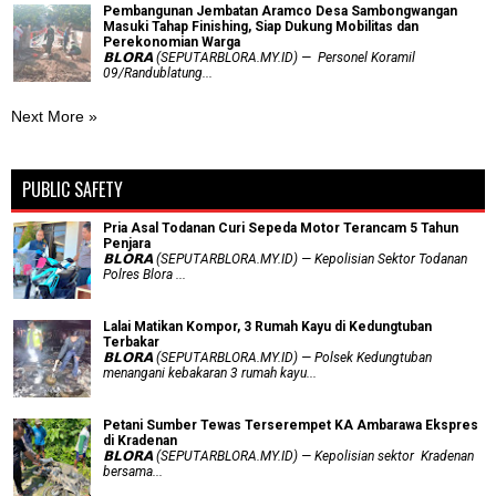
Pembangunan Jembatan Aramco Desa Sambongwangan
Masuki Tahap Finishing, Siap Dukung Mobilitas dan
Perekonomian Warga
𝗕𝗟𝗢𝗥𝗔 (SEPUTARBLORA.MY.ID) — Personel Koramil
09/Randublatung...
Next More »
PUBLIC SAFETY
Pria Asal Todanan Curi Sepeda Motor Terancam 5 Tahun
Penjara
𝗕𝗟𝗢𝗥𝗔 (SEPUTARBLORA.MY.ID) — Kepolisian Sektor Todanan
Polres Blora ...
Lalai Matikan Kompor, 3 Rumah Kayu di Kedungtuban
Terbakar
𝗕𝗟𝗢𝗥𝗔 (SEPUTARBLORA.MY.ID) — Polsek Kedungtuban
menangani kebakaran 3 rumah kayu...
Petani Sumber Tewas Terserempet KA Ambarawa Ekspres
di Kradenan
𝗕𝗟𝗢𝗥𝗔 (SEPUTARBLORA.MY.ID) — Kepolisian sektor Kradenan
bersama...