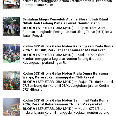
selama ini beranggapan denda keterlambatan uji kendaraan
bermotor atau KIR m...
Sentuhan Magis Penyuluh Agama Blora: Ubah Ritual
Nikah Jadi Ladang Pahala Lewat 'Gembol Catin'
𝗕𝗟𝗢𝗥𝗔 ( SEPUTARBLORA.MY.ID ) — Bupati Blora, Arief
Rohman menghadiri Peringatan Hari Ulang Tahun (HUT) ke-3
Ikatan Penyul...
Kodim 0721/Blora Gelar Nobar Kebangsaan Piala Dunia
2026 di 10 Titik, Perkuat Kebersamaan Masyarakat
𝗕𝗟𝗢𝗥𝗔 ( SEPUTARBLORA.MY.ID ) — Kodim 0721/Blora
kembali menggelar kegiatan Nonton Bareng (Nobar)
Kebangsaan pertandingan P...
Kodim 0721/Blora Gelar Nobar Piala Dunia Bersama
Warga, Pererat Kemanunggalan TNI-Rakyat
𝗕𝗟𝗢𝗥𝗔 ( SEPUTARBLORA.MY.ID ) — Prajurit TNI dari Koramil
07/Sambong dan Koramil 08/Kedungtuban, jajaran Kodim
0721/Blora,...
Kodim 0721/Blora Gelar Nobar Semifinal Piala Dunia
2026, Pererat Kebersamaan TNI dan Masyarakat
𝗕𝗟𝗢𝗥𝗔 ( SEPUTARBLORA.MY.ID ) — Kodim 0721/Blora
melalui jajaran Koramil menggelar kegiatan nonton bareng