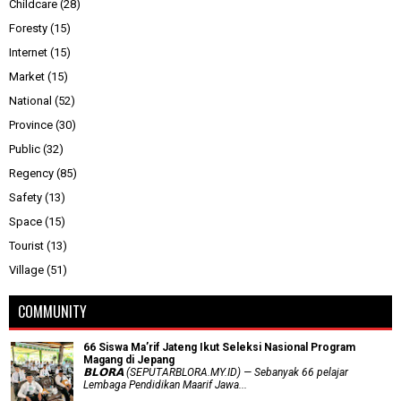
Childcare
(28)
Foresty
(15)
Internet
(15)
Market
(15)
National
(52)
Province
(30)
Public
(32)
Regency
(85)
Safety
(13)
Space
(15)
Tourist
(13)
Village
(51)
COMMUNITY
66 Siswa Ma’rif Jateng Ikut Seleksi Nasional Program
Magang di Jepang
𝗕𝗟𝗢𝗥𝗔 (SEPUTARBLORA.MY.ID) — Sebanyak 66 pelajar
Lembaga Pendidikan Maarif Jawa...