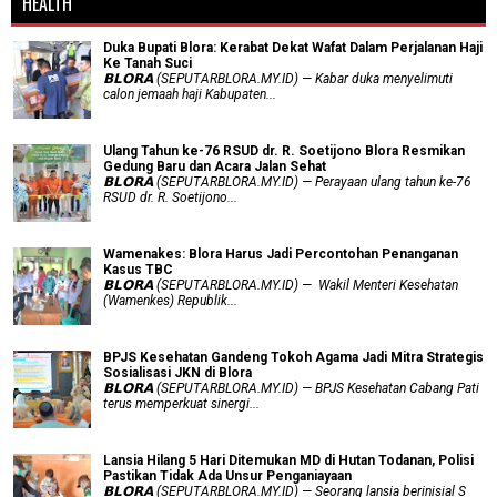
HEALTH
Duka Bupati Blora: Kerabat Dekat Wafat Dalam Perjalanan Haji
Ke Tanah Suci
𝗕𝗟𝗢𝗥𝗔 (SEPUTARBLORA.MY.ID) — Kabar duka menyelimuti
calon jemaah haji Kabupaten...
Ulang Tahun ke-76 RSUD dr. R. Soetijono Blora Resmikan
Gedung Baru dan Acara Jalan Sehat
𝗕𝗟𝗢𝗥𝗔 (SEPUTARBLORA.MY.ID) — Perayaan ulang tahun ke-76
RSUD dr. R. Soetijono...
Wamenakes: Blora Harus Jadi Percontohan Penanganan
Kasus TBC
𝗕𝗟𝗢𝗥𝗔 (SEPUTARBLORA.MY.ID) — Wakil Menteri Kesehatan
(Wamenkes) Republik...
BPJS Kesehatan Gandeng Tokoh Agama Jadi Mitra Strategis
Sosialisasi JKN di Blora
𝗕𝗟𝗢𝗥𝗔 (SEPUTARBLORA.MY.ID) — BPJS Kesehatan Cabang Pati
terus memperkuat sinergi...
Lansia Hilang 5 Hari Ditemukan MD di Hutan Todanan, Polisi
Pastikan Tidak Ada Unsur Penganiayaan
𝗕𝗟𝗢𝗥𝗔 (SEPUTARBLORA.MY.ID) — Seorang lansia berinisial S