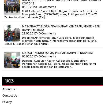
HUT KE-75 TNI, BUPATI: SEMANGAT SINERGI HADAPI PANDEMI
COVID-19
05.10.2020 - 0 Comments
BLORA - Bupati Blora H. Djoko Nugroho bersama Forkopimda
Blora pada Senin (05/10/2020) mengikuti Upacara HUT ke-75
Tentara Nasional Indonesia (TNI)…
MASYARAKAT BLORA AKAN HADAPI KEMARAU, KEKERINGAN
HAMPIR MERATA
28.05.2017 - 0 Comments
Dropping Air Kemarau Tahun Lalu Blora,- Meskipun masih
dijumpai hujan, namun intensitasnya sudah jauh berkurang.
Untuk itu, Badan Penanggulangan…
KORAMIL KUNDURAN JALIN SILATURAHMI DENGAN KBT
06.05.2017 - 0 Comments
Danramil Kunduran Kapten Czi Sundiro Memberikan
Pengarahan Kepada KBT Blora,- Upaya menjalin silaturahmi
secara kekeluargaan dan persaudaraan…
PAGES
About Us
Contact Us
Privacy