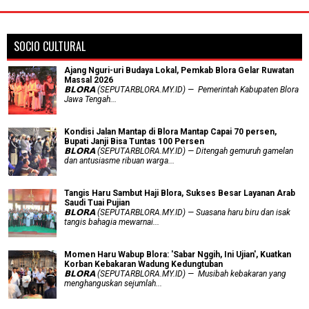
SOCIO CULTURAL
Ajang Nguri-uri Budaya Lokal, Pemkab Blora Gelar Ruwatan
Massal 2026
𝗕𝗟𝗢𝗥𝗔 (SEPUTARBLORA.MY.ID) — Pemerintah Kabupaten Blora
Jawa Tengah...
Kondisi Jalan Mantap di Blora Mantap Capai 70 persen,
Bupati Janji Bisa Tuntas 100 Persen
𝗕𝗟𝗢𝗥𝗔 (SEPUTARBLORA.MY.ID) — Ditengah gemuruh gamelan
dan antusiasme ribuan warga...
Tangis Haru Sambut Haji Blora, Sukses Besar Layanan Arab
Saudi Tuai Pujian
𝗕𝗟𝗢𝗥𝗔 (SEPUTARBLORA.MY.ID) — Suasana haru biru dan isak
tangis bahagia mewarnai...
Momen Haru Wabup Blora: ​'Sabar Nggih, Ini Ujian', Kuatkan
Korban Kebakaran Wadung Kedungtuban
𝗕𝗟𝗢𝗥𝗔 (SEPUTARBLORA.MY.ID) — Musibah kebakaran yang
menghanguskan sejumlah...