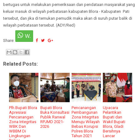
bertugas untuk melakukan pemeriksaan dan pendataan masyarakat yang
keluar masuk di wilayah perbatasan kabupaten Blora - Kabupaten Pati
tersebut, dan jika di temukan pemudik maka akan di suruh putar balik di
wilayah perbatasan tersebut. (ADY/Red)
Share:
Related Posts:
Plh.Bupati Blora
Bupati Blora
Pencanangan
Upacara
Apresiasi
Buka Konsultasi
Pembangunan
Pelantikan
Pencanangan
Publik Ranwal
Zona Integritas
Bupati dan
Zona Integritas
RPJMD 2021-
Menuju Wilayah
Wakil Bupati
WBK Dan
2026
Bebas Korupsi
Blora, Gladi
WBBM Di
Polres Blora
Bersihnya
Lingkungan
Tahun 2021
Lancar