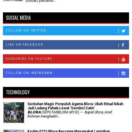
(nobar) pertandi...
SOCIAL MEDIA
FOLLOW ON TWITTER
LIKE ON FACEBOOK
SUBSCRIBE ON YOUTUBE
FOLLOW ON INSTAGRAM
TECHNOLOGY
Sentuhan Magis Penyuluh Agama Blora: Ubah Ritual Nikah
Jadi Ladang Pahala Lewat 'Gembol Catin'
𝗕𝗟𝗢𝗥𝗔 (SEPUTARBLORA.MY.ID) — Bupati Blora, Arief
Rohman menghadiri...
Kodim 0721/Blora Bersama Masyarakat Lanjutkan