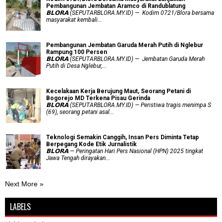
Pembangunan Jembatan Aramco di Randublatung
𝗕𝗟𝗢𝗥𝗔 (SEPUTARBLORA.MY.ID) — Kodim 0721/Blora bersama
masyarakat kembali...
Pembangunan Jembatan Garuda Merah Putih di Nglebur
Rampung 100 Persen
𝗕𝗟𝗢𝗥𝗔 (SEPUTARBLORA.MY.ID) — Jembatan Garuda Merah
Putih di Desa Nglebur,...
Kecelakaan Kerja Berujung Maut, Seorang Petani di
Bogorejo MD Terkena Pisau Gerinda
𝗕𝗟𝗢𝗥𝗔 (SEPUTARBLORA.MY.ID) — Peristiwa tragis menimpa S
(69), seorang petani asal...
Teknologi Semakin Canggih, Insan Pers Diminta Tetap
Berpegang Kode Etik Jurnalistik
𝗕𝗟𝗢𝗥𝗔 — Peringatan Hari Pers Nasional (HPN) 2025 tingkat
Jawa Tengah dirayakan...
Next More »
LABELS