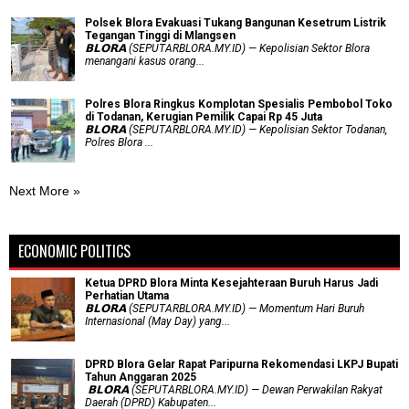
Polsek Blora Evakuasi Tukang Bangunan Kesetrum Listrik
Tegangan Tinggi di Mlangsen
𝗕𝗟𝗢𝗥𝗔 (SEPUTARBLORA.MY.ID) — Kepolisian Sektor Blora
menangani kasus orang...
Polres Blora Ringkus Komplotan Spesialis Pembobol Toko
di Todanan, Kerugian Pemilik Capai Rp 45 Juta
𝗕𝗟𝗢𝗥𝗔 (SEPUTARBLORA.MY.ID) — Kepolisian Sektor Todanan,
Polres Blora ...
Next More »
ECONOMIC POLITICS
Ketua DPRD Blora Minta Kesejahteraan Buruh Harus Jadi
Perhatian Utama
​𝗕𝗟𝗢𝗥𝗔 (SEPUTARBLORA.MY.ID) — Momentum Hari Buruh
Internasional (May Day) yang...
DPRD Blora Gelar Rapat Paripurna Rekomendasi LKPJ Bupati
Tahun Anggaran 2025
‎ 𝗕𝗟𝗢𝗥𝗔 (SEPUTARBLORA.MY.ID) — Dewan Perwakilan Rakyat
Daerah (DPRD) Kabupaten...