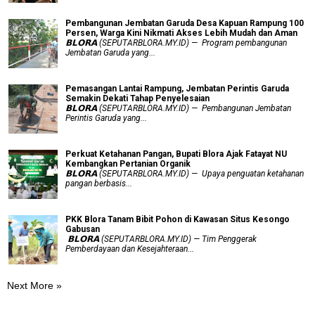
Pembangunan Jembatan Garuda Desa Kapuan Rampung 100
Persen, Warga Kini Nikmati Akses Lebih Mudah dan Aman
𝗕𝗟𝗢𝗥𝗔 (SEPUTARBLORA.MY.ID) — Program pembangunan
Jembatan Garuda yang...
Pemasangan Lantai Rampung, Jembatan Perintis Garuda
Semakin Dekati Tahap Penyelesaian
𝗕𝗟𝗢𝗥𝗔 (SEPUTARBLORA.MY.ID) — Pembangunan Jembatan
Perintis Garuda yang...
​Perkuat Ketahanan Pangan, Bupati Blora Ajak Fatayat NU
Kembangkan Pertanian Organik
𝗕𝗟𝗢𝗥𝗔 (SEPUTARBLORA.MY.ID) — Upaya penguatan ketahanan
pangan berbasis...
PKK Blora Tanam Bibit Pohon di Kawasan Situs Kesongo
Gabusan
‎ 𝗕𝗟𝗢𝗥𝗔 (SEPUTARBLORA.MY.ID) — Tim Penggerak
Pemberdayaan dan Kesejahteraan...
Next More »