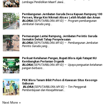
Lembaga Pendidikan Maarif Jawa...
Pembangunan Jembatan Garuda Desa Kapuan Rampung 100
Persen, Warga Kini Nikmati Akses Lebih Mudah dan Aman
𝗕𝗟𝗢𝗥𝗔 (SEPUTARBLORA.MY.ID) — Program pembangunan
Jembatan Garuda yang...
Pemasangan Lantai Rampung, Jembatan Perintis Garuda
Semakin Dekati Tahap Penyelesaian
𝗕𝗟𝗢𝗥𝗔 (SEPUTARBLORA.MY.ID) — Pembangunan Jembatan
Perintis Garuda yang...
​Perkuat Ketahanan Pangan, Bupati Blora Ajak Fatayat NU
Kembangkan Pertanian Organik
𝗕𝗟𝗢𝗥𝗔 (SEPUTARBLORA.MY.ID) — Upaya penguatan ketahanan
pangan berbasis...
PKK Blora Tanam Bibit Pohon di Kawasan Situs Kesongo
Gabusan
‎ 𝗕𝗟𝗢𝗥𝗔 (SEPUTARBLORA.MY.ID) — Tim Penggerak
Pemberdayaan dan Kesejahteraan...
Next More »