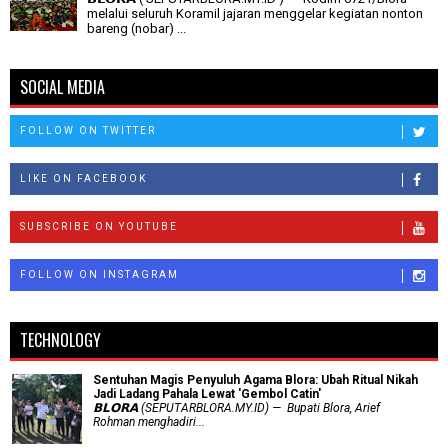
melalui seluruh Koramil jajaran menggelar kegiatan nonton
bareng (nobar) ...
SOCIAL MEDIA
FOLLOW ON TWITTER
LIKE ON FACEBOOK
SUBSCRIBE ON YOUTUBE
FOLLOW ON INSTAGRAM
TECHNOLOGY
Sentuhan Magis Penyuluh Agama Blora: Ubah Ritual Nikah
Jadi Ladang Pahala Lewat 'Gembol Catin'
𝗕𝗟𝗢𝗥𝗔 (SEPUTARBLORA.MY.ID) — Bupati Blora, Arief
Rohman menghadiri...