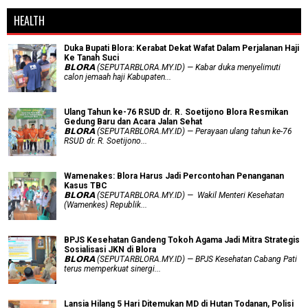
HEALTH
Duka Bupati Blora: Kerabat Dekat Wafat Dalam Perjalanan Haji
Ke Tanah Suci
𝗕𝗟𝗢𝗥𝗔 (SEPUTARBLORA.MY.ID) — Kabar duka menyelimuti
calon jemaah haji Kabupaten...
Ulang Tahun ke-76 RSUD dr. R. Soetijono Blora Resmikan
Gedung Baru dan Acara Jalan Sehat
𝗕𝗟𝗢𝗥𝗔 (SEPUTARBLORA.MY.ID) — Perayaan ulang tahun ke-76
RSUD dr. R. Soetijono...
Wamenakes: Blora Harus Jadi Percontohan Penanganan
Kasus TBC
𝗕𝗟𝗢𝗥𝗔 (SEPUTARBLORA.MY.ID) — Wakil Menteri Kesehatan
(Wamenkes) Republik...
BPJS Kesehatan Gandeng Tokoh Agama Jadi Mitra Strategis
Sosialisasi JKN di Blora
𝗕𝗟𝗢𝗥𝗔 (SEPUTARBLORA.MY.ID) — BPJS Kesehatan Cabang Pati
terus memperkuat sinergi...
Lansia Hilang 5 Hari Ditemukan MD di Hutan Todanan, Polisi