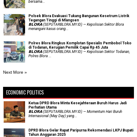
bersama...
Polsek Blora Evakuasi Tukang Bangunan Kesetrum Listrik
Tegangan Tinggi di Mlangsen
𝗕𝗟𝗢𝗥𝗔 (SEPUTARBLORA.MY.ID) — Kepolisian Sektor Blora
menangani kasus orang...
Polres Blora Ringkus Komplotan Spesialis Pembobol Toko
di Todanan, Kerugian Pemilik Capai Rp 45 Juta
𝗕𝗟𝗢𝗥𝗔 (SEPUTARBLORA.MY.ID) — Kepolisian Sektor Todanan,
Polres Blora ...
Next More »
ECONOMIC POLITICS
Ketua DPRD Blora Minta Kesejahteraan Buruh Harus Jadi
Perhatian Utama
​𝗕𝗟𝗢𝗥𝗔 (SEPUTARBLORA.MY.ID) — Momentum Hari Buruh
Internasional (May Day) yang...
DPRD Blora Gelar Rapat Paripurna Rekomendasi LKPJ Bupati
Tahun Anggaran 2025