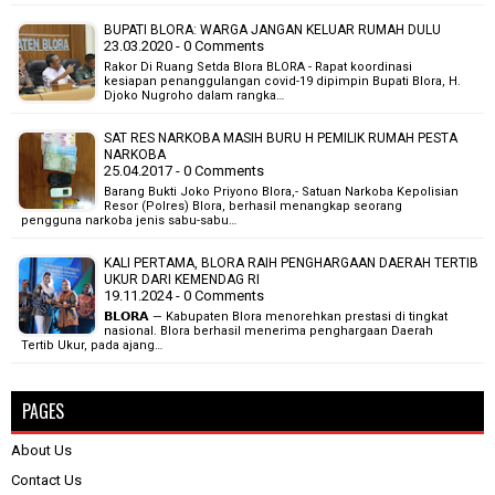
BUPATI BLORA: WARGA JANGAN KELUAR RUMAH DULU
23.03.2020 - 0 Comments
Rakor Di Ruang Setda Blora BLORA - Rapat koordinasi
kesiapan penanggulangan covid-19 dipimpin Bupati Blora, H.
Djoko Nugroho dalam rangka…
SAT RES NARKOBA MASIH BURU H PEMILIK RUMAH PESTA
NARKOBA
25.04.2017 - 0 Comments
Barang Bukti Joko Priyono Blora,- Satuan Narkoba Kepolisian
Resor (Polres) Blora, berhasil menangkap seorang
pengguna narkoba jenis sabu-sabu…
KALI PERTAMA, BLORA RAIH PENGHARGAAN DAERAH TERTIB
UKUR DARI KEMENDAG RI
19.11.2024 - 0 Comments
𝗕𝗟𝗢𝗥𝗔 — Kabupaten Blora menorehkan prestasi di tingkat
nasional. Blora berhasil menerima penghargaan Daerah
Tertib Ukur, pada ajang…
PAGES
About Us
Contact Us