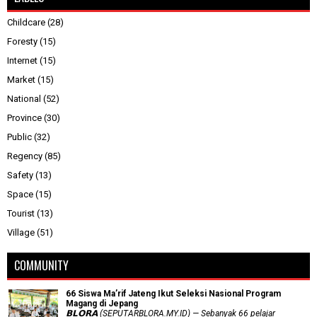
Childcare
(28)
Foresty
(15)
Internet
(15)
Market
(15)
National
(52)
Province
(30)
Public
(32)
Regency
(85)
Safety
(13)
Space
(15)
Tourist
(13)
Village
(51)
COMMUNITY
66 Siswa Ma’rif Jateng Ikut Seleksi Nasional Program
Magang di Jepang
𝗕𝗟𝗢𝗥𝗔 (SEPUTARBLORA.MY.ID) — Sebanyak 66 pelajar