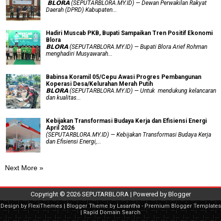
‎ 𝗕𝗟𝗢𝗥𝗔 (SEPUTARBLORA.MY.ID) — Dewan Perwakilan Rakyat
Daerah (DPRD) Kabupaten...
Hadiri Muscab PKB, Bupati Sampaikan Tren Positif Ekonomi
Blora
𝗕𝗟𝗢𝗥𝗔 (SEPUTARBLORA.MY.ID) — Bupati Blora Arief Rohman
menghadiri Musyawarah...
Babinsa Koramil 05/Cepu Awasi Progres Pembangunan
Koperasi Desa/Kelurahan Merah Putih
𝗕𝗟𝗢𝗥𝗔 (SEPUTARBLORA.MY.ID) — Untuk mendukung kelancaran
dan kualitas...
Kebijakan Transformasi Budaya Kerja dan Efisiensi Energi
April 2026
(SEPUTARBLORA.MY.ID) — Kebijakan Transformasi Budaya Kerja
dan Efisiensi Energi,...
Next More »
Copyright ©
2026
SEPUTARBLORA
| Powered by
Blogger
Design by
FlexiThemes
| Blogger Theme by
Lasantha
-
Premium Blogger Templates
|
Rapid Domain Search