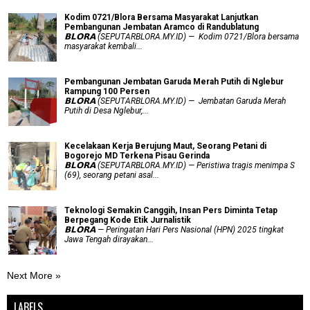
Kodim 0721/Blora Bersama Masyarakat Lanjutkan
Pembangunan Jembatan Aramco di Randublatung
𝗕𝗟𝗢𝗥𝗔 (SEPUTARBLORA.MY.ID) — Kodim 0721/Blora bersama
masyarakat kembali...
Pembangunan Jembatan Garuda Merah Putih di Nglebur
Rampung 100 Persen
𝗕𝗟𝗢𝗥𝗔 (SEPUTARBLORA.MY.ID) — Jembatan Garuda Merah
Putih di Desa Nglebur,...
Kecelakaan Kerja Berujung Maut, Seorang Petani di
Bogorejo MD Terkena Pisau Gerinda
𝗕𝗟𝗢𝗥𝗔 (SEPUTARBLORA.MY.ID) — Peristiwa tragis menimpa S
(69), seorang petani asal...
Teknologi Semakin Canggih, Insan Pers Diminta Tetap
Berpegang Kode Etik Jurnalistik
𝗕𝗟𝗢𝗥𝗔 — Peringatan Hari Pers Nasional (HPN) 2025 tingkat
Jawa Tengah dirayakan...
Next More »
LABELS