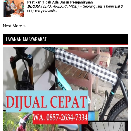
Pastikan Tidak Ada Unsur Penganiayaan
𝗕𝗟𝗢𝗥𝗔 (SEPUTARBLORA.MY.ID) — Seorang lansia berinisial S
(89), warga Dukuh...
Next More »
LAYANAN MASYARAKAT