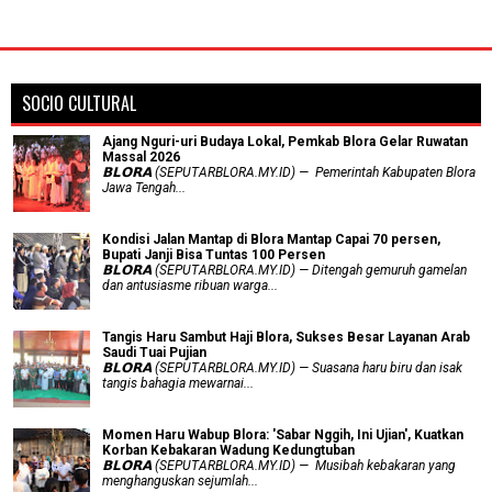
SOCIO CULTURAL
Ajang Nguri-uri Budaya Lokal, Pemkab Blora Gelar Ruwatan
Massal 2026
𝗕𝗟𝗢𝗥𝗔 (SEPUTARBLORA.MY.ID) — Pemerintah Kabupaten Blora
Jawa Tengah...
Kondisi Jalan Mantap di Blora Mantap Capai 70 persen,
Bupati Janji Bisa Tuntas 100 Persen
𝗕𝗟𝗢𝗥𝗔 (SEPUTARBLORA.MY.ID) — Ditengah gemuruh gamelan
dan antusiasme ribuan warga...
Tangis Haru Sambut Haji Blora, Sukses Besar Layanan Arab
Saudi Tuai Pujian
𝗕𝗟𝗢𝗥𝗔 (SEPUTARBLORA.MY.ID) — Suasana haru biru dan isak
tangis bahagia mewarnai...
Momen Haru Wabup Blora: ​'Sabar Nggih, Ini Ujian', Kuatkan
Korban Kebakaran Wadung Kedungtuban
𝗕𝗟𝗢𝗥𝗔 (SEPUTARBLORA.MY.ID) — Musibah kebakaran yang
menghanguskan sejumlah...