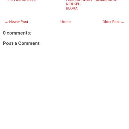
N DI KPU
BLORA
← Newer Post
Home
Older Post →
0 comments:
Post a Comment