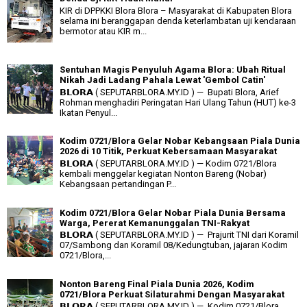
KIR di DPPKKI Blora Blora – Masyarakat di Kabupaten Blora
selama ini beranggapan denda keterlambatan uji kendaraan
bermotor atau KIR m...
Sentuhan Magis Penyuluh Agama Blora: Ubah Ritual
Nikah Jadi Ladang Pahala Lewat 'Gembol Catin'
𝗕𝗟𝗢𝗥𝗔 ( SEPUTARBLORA.MY.ID ) — Bupati Blora, Arief
Rohman menghadiri Peringatan Hari Ulang Tahun (HUT) ke-3
Ikatan Penyul...
Kodim 0721/Blora Gelar Nobar Kebangsaan Piala Dunia
2026 di 10 Titik, Perkuat Kebersamaan Masyarakat
𝗕𝗟𝗢𝗥𝗔 ( SEPUTARBLORA.MY.ID ) — Kodim 0721/Blora
kembali menggelar kegiatan Nonton Bareng (Nobar)
Kebangsaan pertandingan P...
Kodim 0721/Blora Gelar Nobar Piala Dunia Bersama
Warga, Pererat Kemanunggalan TNI-Rakyat
𝗕𝗟𝗢𝗥𝗔 ( SEPUTARBLORA.MY.ID ) — Prajurit TNI dari Koramil
07/Sambong dan Koramil 08/Kedungtuban, jajaran Kodim
0721/Blora,...
Nonton Bareng Final Piala Dunia 2026, Kodim
0721/Blora Perkuat Silaturahmi Dengan Masyarakat
𝗕𝗟𝗢𝗥𝗔 ( SEPUTARBLORA.MY.ID ) — Kodim 0721/Blora