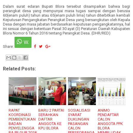
Dalam surat edaran Bupati Blora tersebut disampaikan bahwa bagi
perangkat desa yang mempunyai masa tugas sampai dengan berusia
60(enam puluh) tahun atau 65(enam puluh lima) tahun diterbitkan kembali
Keputusan Pengangkatan Perangkat Desa yang bersangkutan oleh Kepala
Desa dengan masa jabatan berdasarkan keputusan pengangkatannya, hal
ini sesuai dengan ketentuan Pasal 30 ayat (3) Peraturan Daerah Kabupaten
Blora Nomor 6 Tahun 2016 tentang Perangkat Desa. (DHR/RED)
Share:
Related Posts:
RAPAT
BARU 2 PARTAI
SOSIALISASI
ANIMO
KOORDINASI
SERAHKAN
SYARAT
PENDAFTAR
PEMBENTUKAN
DAFTAR
DUKUNGAN
CALON
BADAN
ANGGOTA KE
PASANGAN
ANGGOTA PPK
PENYELENGGA
KPU BLORA
CALON
BLORA
RA PILGUB 2018
PERSEORANGA
MEMBLUDAK