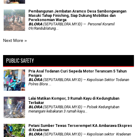
Pembangunan Jembatan Aramco Desa Sambongwangan
Masuki Tahap Finishing, Siap Dukung Mobilitas dan
Perekonomian Warga
𝗕𝗟𝗢𝗥𝗔 (SEPUTARBLORA.MY.ID) — Personel Koramil
09/Randublatung...
Next More »
PUBLIC SAFETY
Pria Asal Todanan Curi Sepeda Motor Terancam 5 Tahun
Penjara
𝗕𝗟𝗢𝗥𝗔 (SEPUTARBLORA.MY.ID) — Kepolisian Sektor Todanan
Polres Blora ...
Lalai Matikan Kompor, 3 Rumah Kayu di Kedungtuban
Terbakar
𝗕𝗟𝗢𝗥𝗔 (SEPUTARBLORA.MY.ID) — Polsek Kedungtuban
menangani kebakaran 3 rumah kayu...
Petani Sumber Tewas Terserempet KA Ambarawa Ekspres
di Kradenan
𝗕𝗟𝗢𝗥𝗔 (SEPUTARBLORA.MY.ID) — Kepolisian sektor Kradenan