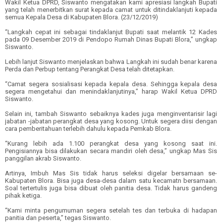
Wakil Ketua DPRD, Siswanto mengatakan kami apresiasi langkah Bupati
yang telah menerbitkan surat kepada camat untuk ditindaklanjuti kepada
semua Kepala Desa di Kabupaten Blora. (23/12/2019)
“Langkah cepat ini sebagai tindaklanjut Bupati saat melantik 12 Kades
pada 09 Desember 2019 di Pendopo Rumah Dinas Bupati Blora,” ungkap
Siswanto.
Lebih lanjut Siswanto menjelaskan bahwa Langkah ini sudah benar karena
Perda dan Perbup tentang Perangkat Desa telah ditetapkan.
“Camat segera sosialisasi kepada kepala desa. Sehingga kepala desa
segera mengetahui dan menindaklanjutinya,” harap Wakil Ketua DPRD
Siswanto.
Selain ini, tambah Siswanto sebaiknya kades juga menginventarisir lagi
jabatan -jabatan perangkat desa yang kosong. Untuk segera diisi dengan
cara pemberitahuan terlebih dahulu kepada Pemkab Blora.
“Kurang lebih ada 1.100 perangkat desa yang kosong saat ini.
Pengisiannya bisa dilakukan secara mandiri oleh desa,” ungkap Mas Sis
panggilan akrab Siswanto.
Artinya, Imbuh Mas Sis tidak harus seleksi digelar bersamaan se-
Kabupaten Blora. Bisa juga desa-desa dalam satu kecamatn bersamaan.
Soal tertertulis juga bisa dibuat oleh panitia desa. Tidak harus gandeng
pihak ketiga.
“Kami minta pengumuman segera setelah tes dan terbuka di hadapan
panitia dan peserta,” tegas Siswanto.