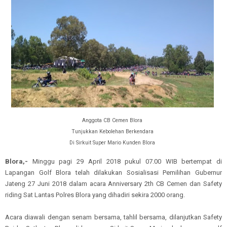
Anggota CB Cemen Blora
Tunjukkan Kebolehan Berkendara
Di Sirkuit Super Mario Kunden Blora
Blora,-
Minggu
pagi
29 April 2018 pukul 07.00
WIB bertempat di
Lapangan Golf Blora telah
dilakukan
Sosialisasi Pemilihan Gubernur
Jateng 27 Juni 2018 dalam acara Anniversary 2th CB Cemen dan Safety
riding Sat Lantas Polres Blora yang dihadiri
sekira
2000 orang.
Acara
diawali dengan s
enam bersama
, t
ahlil
b
ersama
, dilanjutkan
Safety