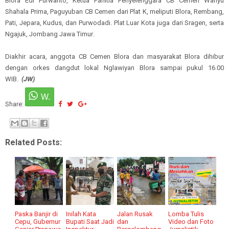
Blora Edi Purwanto
,
Ketua Panitia Penyelenggara CB Cemen Wahyu
Shahala Prima
,
Paguyuban CB Cemen dari Plat K
, meliputi
Blora,
Rembang,
Pati, Jepara, Kudus,
dan
Purwodadi
. Plat Luar Kota juga dari
Sragen,
serta
Ngajuk, Jombang
Jawa Timur
.
Diakhir acara, anggota CB Cemen Blora dan masyarakat Blora dihibur
dengan orkes dangdut lokal Nglawiyan Blora sampai pukul 16.00
WIB.
(JW)
Share:
Related Posts:
Paska Banjir di
Inilah Kata
Jalan Rusak
Lomba Tulis
Cepu, Gubernur
Bupati Saat Jadi
dan
Video dan Foto