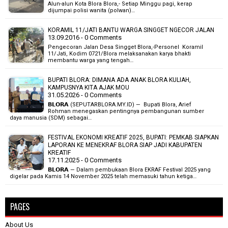
Alun-alun Kota Blora Blora,- Setiap Minggu pagi, kerap
dijumpai polisi wanita (polwan)…
KORAMIL 11/JATI BANTU WARGA SINGGET NGECOR JALAN
13.09.2016 - 0 Comments
Pengecoran Jalan Desa Singget Blora,-Personel Koramil
11/Jati, Kodim 0721/Blora melaksanakan karya bhakti
membantu warga yang tengah…
BUPATI BLORA: DIMANA ADA ANAK BLORA KULIAH,
KAMPUSNYA KITA AJAK MOU
31.05.2026 - 0 Comments
𝗕𝗟𝗢𝗥𝗔 (SEPUTARBLORA.MY.ID) — Bupati Blora, Arief
Rohman menegaskan pentingnya pembangunan sumber
daya manusia (SDM) sebagai…
FESTIVAL EKONOMI KREATIF 2025, BUPATI: PEMKAB SIAPKAN
LAPORAN KE MENEKRAF BLORA SIAP JADI KABUPATEN
KREATIF
17.11.2025 - 0 Comments
‎𝗕𝗟𝗢𝗥𝗔 — Dalam pembukaan Blora EKRAF Festival 2025 yang
digelar pada Kamis 14 November 2025 telah memasuki tahun ketiga…
PAGES
About Us