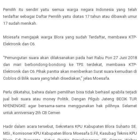
Pemilih itu sendiri yaitu semua warga negara Indonesia yang telah
terdaftar sebagai Daftar Pemilih yaitu diatas 17 tahun atau dibawah umur
17 sudah menikah
.
Moesafa mengajak warga Blora yang sudah
Terdaftar
, membawa
KTP
-
Elektronik
dan C6.
“
Pemungutan suara akan dilaksanakan pada hari Rabu Pon 27 Juni 2018
dan mari berbondong-
b
ondong ke TPS
terdekat,
membawa KTP
-
Elektronik
dan C6
.
P
ihak panitia akan memberikan Surat suara
k
emudian di
Coblos di Bilik suara
yang telah disediakan,” jelas Moesafa.
Perlu diketahui,
b
ahwa dalam
p
emilihan bisa tidak berhasil apabila terjadi
jual beli suara atau money Politik. Dengan Pilgub Jateng BECIK TUR
NYENENGKE agar bersama-sama menggunakan hak pilihnya. Selamat
untuk anniversary 2th CB Cemen
Hadir dalam acara tersebut
,
Sekretaris KPU Kab
upaten
Blora Suharto
SE.
MSi.,
Komisoner KPU Kab
upaten
Blora Moesafa S.Fil
,
Kasubag Teknis KPU