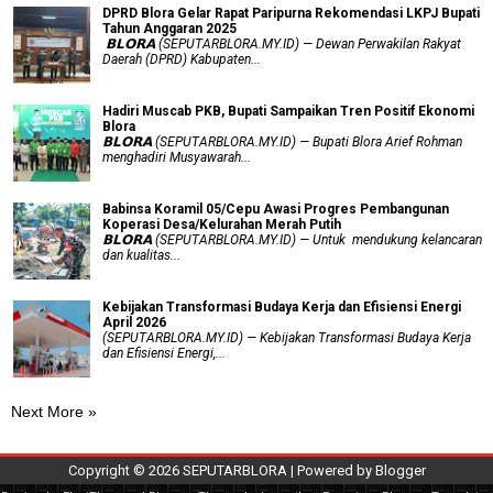
DPRD Blora Gelar Rapat Paripurna Rekomendasi LKPJ Bupati
Tahun Anggaran 2025
‎ 𝗕𝗟𝗢𝗥𝗔 (SEPUTARBLORA.MY.ID) — Dewan Perwakilan Rakyat
Daerah (DPRD) Kabupaten...
Hadiri Muscab PKB, Bupati Sampaikan Tren Positif Ekonomi
Blora
𝗕𝗟𝗢𝗥𝗔 (SEPUTARBLORA.MY.ID) — Bupati Blora Arief Rohman
menghadiri Musyawarah...
Babinsa Koramil 05/Cepu Awasi Progres Pembangunan
Koperasi Desa/Kelurahan Merah Putih
𝗕𝗟𝗢𝗥𝗔 (SEPUTARBLORA.MY.ID) — Untuk mendukung kelancaran
dan kualitas...
Kebijakan Transformasi Budaya Kerja dan Efisiensi Energi
April 2026
(SEPUTARBLORA.MY.ID) — Kebijakan Transformasi Budaya Kerja
dan Efisiensi Energi,...
Next More »
Copyright ©
2026
SEPUTARBLORA
| Powered by
Blogger