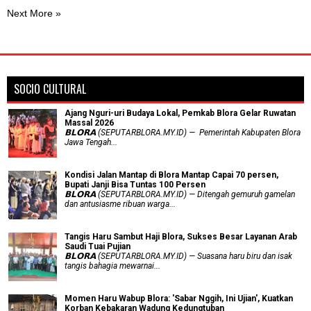
Next More »
SOCIO CULTURAL
Ajang Nguri-uri Budaya Lokal, Pemkab Blora Gelar Ruwatan
Massal 2026
𝗕𝗟𝗢𝗥𝗔 (SEPUTARBLORA.MY.ID) — Pemerintah Kabupaten Blora
Jawa Tengah...
Kondisi Jalan Mantap di Blora Mantap Capai 70 persen,
Bupati Janji Bisa Tuntas 100 Persen
𝗕𝗟𝗢𝗥𝗔 (SEPUTARBLORA.MY.ID) — Ditengah gemuruh gamelan
dan antusiasme ribuan warga...
Tangis Haru Sambut Haji Blora, Sukses Besar Layanan Arab
Saudi Tuai Pujian
𝗕𝗟𝗢𝗥𝗔 (SEPUTARBLORA.MY.ID) — Suasana haru biru dan isak
tangis bahagia mewarnai...
Momen Haru Wabup Blora: ​'Sabar Nggih, Ini Ujian', Kuatkan
Korban Kebakaran Wadung Kedungtuban