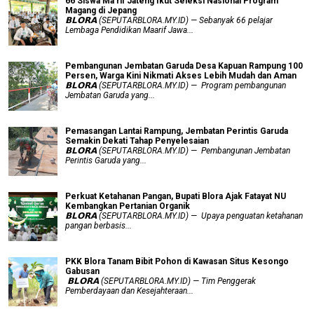
66 Siswa Ma’rif Jateng Ikut Seleksi Nasional Program
Magang di Jepang
𝗕𝗟𝗢𝗥𝗔 (SEPUTARBLORA.MY.ID) — Sebanyak 66 pelajar
Lembaga Pendidikan Maarif Jawa...
Pembangunan Jembatan Garuda Desa Kapuan Rampung 100
Persen, Warga Kini Nikmati Akses Lebih Mudah dan Aman
𝗕𝗟𝗢𝗥𝗔 (SEPUTARBLORA.MY.ID) — Program pembangunan
Jembatan Garuda yang...
Pemasangan Lantai Rampung, Jembatan Perintis Garuda
Semakin Dekati Tahap Penyelesaian
𝗕𝗟𝗢𝗥𝗔 (SEPUTARBLORA.MY.ID) — Pembangunan Jembatan
Perintis Garuda yang...
​Perkuat Ketahanan Pangan, Bupati Blora Ajak Fatayat NU
Kembangkan Pertanian Organik
𝗕𝗟𝗢𝗥𝗔 (SEPUTARBLORA.MY.ID) — Upaya penguatan ketahanan
pangan berbasis...
PKK Blora Tanam Bibit Pohon di Kawasan Situs Kesongo
Gabusan
‎ 𝗕𝗟𝗢𝗥𝗔 (SEPUTARBLORA.MY.ID) — Tim Penggerak
Pemberdayaan dan Kesejahteraan...