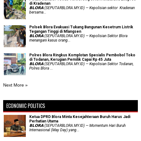
di Kradenan
𝗕𝗟𝗢𝗥𝗔 (SEPUTARBLORA.MY.ID) — Kepolisian sektor Kradenan
bersama...
Polsek Blora Evakuasi Tukang Bangunan Kesetrum Listrik
Tegangan Tinggi di Mlangsen
𝗕𝗟𝗢𝗥𝗔 (SEPUTARBLORA.MY.ID) — Kepolisian Sektor Blora
menangani kasus orang...
Polres Blora Ringkus Komplotan Spesialis Pembobol Toko
di Todanan, Kerugian Pemilik Capai Rp 45 Juta
𝗕𝗟𝗢𝗥𝗔 (SEPUTARBLORA.MY.ID) — Kepolisian Sektor Todanan,
Polres Blora ...
Next More »
ECONOMIC POLITICS
Ketua DPRD Blora Minta Kesejahteraan Buruh Harus Jadi
Perhatian Utama
​𝗕𝗟𝗢𝗥𝗔 (SEPUTARBLORA.MY.ID) — Momentum Hari Buruh
Internasional (May Day) yang...