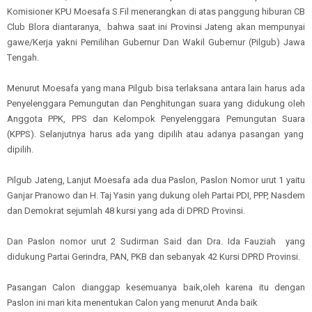
Komisioner KPU Moesafa S.Fil
menerangkan di atas panggung hiburan CB
Club Blora diantaranya,
b
ahwa
saat ini
Pro
v
insi Jateng akan
mem
punya
i
gawe/Kerja ya
kn
i
Pemilihan Gubernur Dan Wakil Gubernur (
Pilgub
)
Ja
wa
T
eng
ah.
Menurut Moesafa
yang mana Pilgub bisa terlaksana antara lain harus ada
Penyelenggara Pemungutan dan Penghitungan suara yang didukung ole
h
Anggota PPK,
PPS dan Kelompok Penyelenggara Pemungutan Suara
(KPPS). Selanjutnya h
arus ada yang dipilih atau adanya pasangan yang
dipilih
.
Pilgub Jateng
, Lanjut Moesafa
ada dua Paslon
,
Paslon Nomor urut 1 yaitu
Ganjar Pranowo dan H.
Taj Yasin yang dukung oleh Partai PDI, PPP, Nasdem
dan Demokrat se
jumlah
48 kursi yang ada di DPRD Pro
v
insi
.
D
an Paslon nomor urut
2
Sudirman Said dan Dra. Ida Fauziah
yang
didukung Partai Gerindra, PAN, PKB dan sebanyak 42 Kursi DPRD Pro
v
insi
.
Pasangan Calon dianggap kesemuanya baik,oleh karena itu dengan
Paslon ini mari kita menentukan Calon yang menurut Anda baik