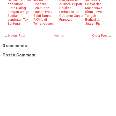
Ganjar Pranowo
Inspektur
Bergelombang
Jurnalistik
dan Bupati
Upacara
di Blora, Bupati
Pelajar dan
Blora Dialog
Penutupan
Usulkan
Mahasiswa
dengan Warga
Latihan Praja
Perbaikan ke
Blora Jawa
Sekitar
Bakti Taruna
Gubernur Ganjar
Tengah
Jembatan Tuk
AKMIL di
Pranowo
Berhadiah
Buntung
Temanggung
Jutaan Rp
← Newer Post
Home
Older Post →
0 comments:
Post a Comment