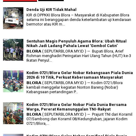
Denda Uji KIR Tidak Mahal
KIR di DPPKKI Blora Blora – Masyarakat di Kabupaten Blora
selama ini beranggapan denda keterlambatan uji kendaraan
bermotor atau KIR m...
Sentuhan Magis Penyuluh Agama Blora: Ubah Ritual
Nikah Jadi Ladang Pahala Lewat 'Gembol Catin'
𝗕𝗟𝗢𝗥𝗔 ( SEPUTARBLORA.MY.ID ) — Bupati Blora, Arief
Rohman menghadiri Peringatan Hari Ulang Tahun (HUT) ke-3
Ikatan Penyul...
Kodim 0721/Blora Gelar Nobar Kebangsaan Piala Dunia
2026 di 10 Titik, Perkuat Kebersamaan Masyarakat
𝗕𝗟𝗢𝗥𝗔 ( SEPUTARBLORA.MY.ID ) — Kodim 0721/Blora
kembali menggelar kegiatan Nonton Bareng (Nobar)
Kebangsaan pertandingan P...
Kodim 0721/Blora Gelar Nobar Piala Dunia Bersama
Warga, Pererat Kemanunggalan TNI-Rakyat
𝗕𝗟𝗢𝗥𝗔 ( SEPUTARBLORA.MY.ID ) — Prajurit TNI dari Koramil
07/Sambong dan Koramil 08/Kedungtuban, jajaran Kodim
0721/Blora,...