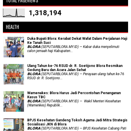
TOTAL PAGEVIEWS
1,318,194
HEALTH
Duka Bupati Blora: Kerabat Dekat Wafat Dalam Perjalanan Haji
Ke Tanah Suci
𝗕𝗟𝗢𝗥𝗔 (SEPUTARBLORA.MY.ID) — Kabar duka menyelimuti
calon jemaah haji Kabupaten...
Ulang Tahun ke-76 RSUD dr. R. Soetijono Blora Resmikan
Gedung Baru dan Acara Jalan Sehat
𝗕𝗟𝗢𝗥𝗔 (SEPUTARBLORA.MY.ID) — Perayaan ulang tahun ke-76
RSUD dr. R. Soetijono...
Wamenakes: Blora Harus Jadi Percontohan Penanganan
Kasus TBC
𝗕𝗟𝗢𝗥𝗔 (SEPUTARBLORA.MY.ID) — Wakil Menteri Kesehatan
(Wamenkes) Republik...
BPJS Kesehatan Gandeng Tokoh Agama Jadi Mitra Strategis
Sosialisasi JKN di Blora
𝗕𝗟𝗢𝗥𝗔 (SEPUTARBLORA.MY.ID) — BPJS Kesehatan Cabang Pati