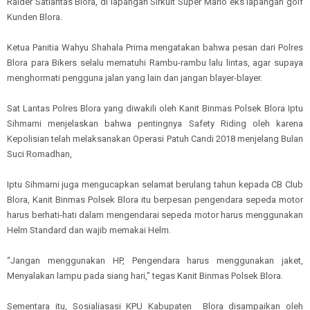
Raider Satlantas Blora, di lapangan Sirkuit Super Mario eks lapangan golf
Kunden Blora
.
Ketua Panitia Wahyu Shahala Prima
mengatakan bahwa p
esan dari Polres
Blora para Bikers selalu mematuhi Rambu-rambu lalu lintas
, agar s
upaya
menghormati pengguna jalan yang lain dan jangan blayer-blayer.
Sat Lantas Polres Blora yang diwakili oleh Kanit Binmas Polsek Blora Iptu
Sihmarni
menjelaskan bahwa pentingnya
Safety Riding oleh
karena
Kepolisian telah melaksanakan Operasi Patuh Candi 2018 menjelang Bulan
Suci Romadhan
,
Iptu Sihmarni juga mengucapkan s
elamat berulang tahun
kepada CB Club
Blora, Kanit Binmas Polsek Blora itu berpesan pengendara sepeda motor
h
arus berhati-hati dalam mengendarai sepeda motor
harus
menggunakan
Helm Standard
dan wajib memakai
Helm.
“
Jangan menggunakan HP, Pengendara harus menggunakan jaket,
Menyalakan lampu pada siang h
a
ri
,” tegas Kanit Binmas Polsek Blora.
Sementara itu,
Sosialiasasi KPU Kabupaten Blora
disampaikan oleh