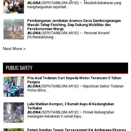
𝗕𝗟𝗢𝗥𝗔 (SEPUTARBLORA.MY.ID) — Musibah kebakaran yang
menghanguskan sejumlah...
Pembangunan Jembatan Aramco Desa Sambongwangan
Masuki Tahap Finishing, Siap Dukung Mobilitas dan
Perekonomian Warga
𝗕𝗟𝗢𝗥𝗔 (SEPUTARBLORA.MY.ID) — Personel Koramil
09/Randublatung...
Next More »
PUBLIC SAFETY
Pria Asal Todanan Curi Sepeda Motor Terancam 5 Tahun
Penjara
𝗕𝗟𝗢𝗥𝗔 (SEPUTARBLORA.MY.ID) — Kepolisian Sektor Todanan
Polres Blora ...
Lalai Matikan Kompor, 3 Rumah Kayu di Kedungtuban
Terbakar
𝗕𝗟𝗢𝗥𝗔 (SEPUTARBLORA.MY.ID) — Polsek Kedungtuban
menangani kebakaran 3 rumah kayu...
Petani Sumber Tewas Terserempet KA Ambarawa Ekspres