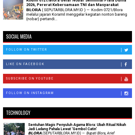
Kodim 0721/Blora Gelar Nobar Semifinal Piala Dunia
2026, Pererat Kebersamaan TNI dan Masyarakat
𝗕𝗟𝗢𝗥𝗔 ( SEPUTARBLORA.MY.ID ) — Kodim 0721/Blora
melalui jajaran Koramil menggelar kegiatan nonton bareng
(nobar) pertandi...
SOCIAL MEDIA
FOLLOW ON TWITTER
LIKE ON FACEBOOK
SUBSCRIBE ON YOUTUBE
FOLLOW ON INSTAGRAM
TECHNOLOGY
Sentuhan Magis Penyuluh Agama Blora: Ubah Ritual Nikah
Jadi Ladang Pahala Lewat 'Gembol Catin'
𝗕𝗟𝗢𝗥𝗔 (SEPUTARBLORA.MY.ID) — Bupati Blora, Arief