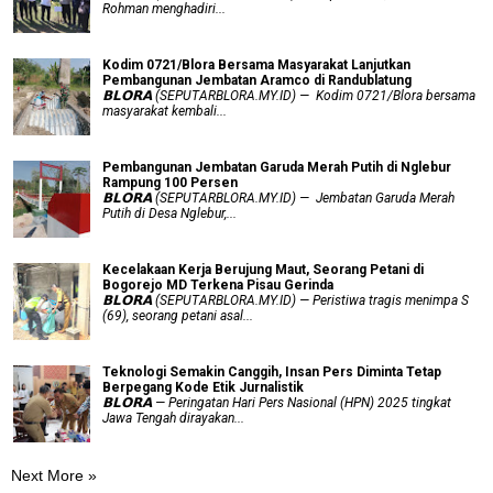
Rohman menghadiri...
Kodim 0721/Blora Bersama Masyarakat Lanjutkan
Pembangunan Jembatan Aramco di Randublatung
𝗕𝗟𝗢𝗥𝗔 (SEPUTARBLORA.MY.ID) — Kodim 0721/Blora bersama
masyarakat kembali...
Pembangunan Jembatan Garuda Merah Putih di Nglebur
Rampung 100 Persen
𝗕𝗟𝗢𝗥𝗔 (SEPUTARBLORA.MY.ID) — Jembatan Garuda Merah
Putih di Desa Nglebur,...
Kecelakaan Kerja Berujung Maut, Seorang Petani di
Bogorejo MD Terkena Pisau Gerinda
𝗕𝗟𝗢𝗥𝗔 (SEPUTARBLORA.MY.ID) — Peristiwa tragis menimpa S
(69), seorang petani asal...
Teknologi Semakin Canggih, Insan Pers Diminta Tetap
Berpegang Kode Etik Jurnalistik
𝗕𝗟𝗢𝗥𝗔 — Peringatan Hari Pers Nasional (HPN) 2025 tingkat
Jawa Tengah dirayakan...
Next More »