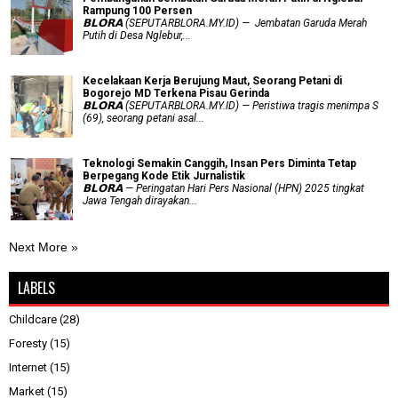
Rampung 100 Persen
𝗕𝗟𝗢𝗥𝗔 (SEPUTARBLORA.MY.ID) — Jembatan Garuda Merah
Putih di Desa Nglebur,...
Kecelakaan Kerja Berujung Maut, Seorang Petani di
Bogorejo MD Terkena Pisau Gerinda
𝗕𝗟𝗢𝗥𝗔 (SEPUTARBLORA.MY.ID) — Peristiwa tragis menimpa S
(69), seorang petani asal...
Teknologi Semakin Canggih, Insan Pers Diminta Tetap
Berpegang Kode Etik Jurnalistik
𝗕𝗟𝗢𝗥𝗔 — Peringatan Hari Pers Nasional (HPN) 2025 tingkat
Jawa Tengah dirayakan...
Next More »
LABELS
Childcare
(28)
Foresty
(15)
Internet
(15)
Market
(15)