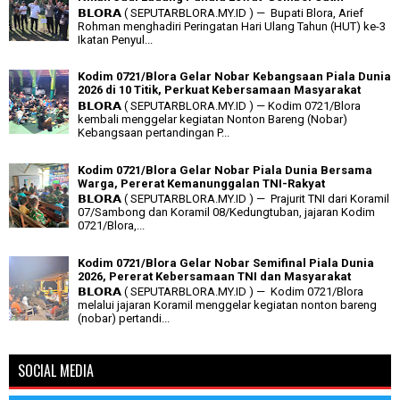
𝗕𝗟𝗢𝗥𝗔 ( SEPUTARBLORA.MY.ID ) — Bupati Blora, Arief
Rohman menghadiri Peringatan Hari Ulang Tahun (HUT) ke-3
Ikatan Penyul...
Kodim 0721/Blora Gelar Nobar Kebangsaan Piala Dunia
2026 di 10 Titik, Perkuat Kebersamaan Masyarakat
𝗕𝗟𝗢𝗥𝗔 ( SEPUTARBLORA.MY.ID ) — Kodim 0721/Blora
kembali menggelar kegiatan Nonton Bareng (Nobar)
Kebangsaan pertandingan P...
Kodim 0721/Blora Gelar Nobar Piala Dunia Bersama
Warga, Pererat Kemanunggalan TNI-Rakyat
𝗕𝗟𝗢𝗥𝗔 ( SEPUTARBLORA.MY.ID ) — Prajurit TNI dari Koramil
07/Sambong dan Koramil 08/Kedungtuban, jajaran Kodim
0721/Blora,...
Kodim 0721/Blora Gelar Nobar Semifinal Piala Dunia
2026, Pererat Kebersamaan TNI dan Masyarakat
𝗕𝗟𝗢𝗥𝗔 ( SEPUTARBLORA.MY.ID ) — Kodim 0721/Blora
melalui jajaran Koramil menggelar kegiatan nonton bareng
(nobar) pertandi...
SOCIAL MEDIA