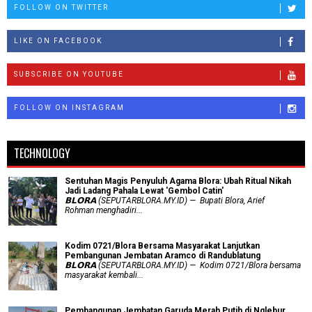
FOLLOW ON TWITTER
LIKE ON FACEBOOK
SUBSCRIBE ON YOUTUBE
FOLLOW ON INSTAGRAM
TECHNOLOGY
Sentuhan Magis Penyuluh Agama Blora: Ubah Ritual Nikah
Jadi Ladang Pahala Lewat 'Gembol Catin'
𝗕𝗟𝗢𝗥𝗔 (SEPUTARBLORA.MY.ID) — Bupati Blora, Arief
Rohman menghadiri...
Kodim 0721/Blora Bersama Masyarakat Lanjutkan
Pembangunan Jembatan Aramco di Randublatung
𝗕𝗟𝗢𝗥𝗔 (SEPUTARBLORA.MY.ID) — Kodim 0721/Blora bersama
masyarakat kembali...
Pembangunan Jembatan Garuda Merah Putih di Nglebur