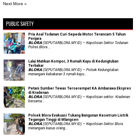
Next More »
PUBLIC SAFETY
Pria Asal Todanan Curi Sepeda Motor Terancam 5 Tahun
Penjara
𝗕𝗟𝗢𝗥𝗔 (SEPUTARBLORA.MY.ID) — Kepolisian Sektor Todanan
Polres Blora ...
Lalai Matikan Kompor, 3 Rumah Kayu di Kedungtuban
Terbakar
𝗕𝗟𝗢𝗥𝗔 (SEPUTARBLORA.MY.ID) — Polsek Kedungtuban
menangani kebakaran 3 rumah kayu...
Petani Sumber Tewas Terserempet KA Ambarawa Ekspres
di Kradenan
𝗕𝗟𝗢𝗥𝗔 (SEPUTARBLORA.MY.ID) — Kepolisian sektor Kradenan
bersama...
Polsek Blora Evakuasi Tukang Bangunan Kesetrum Listrik
Tegangan Tinggi di Mlangsen
𝗕𝗟𝗢𝗥𝗔 (SEPUTARBLORA.MY.ID) — Kepolisian Sektor Blora
menangani kasus orang...