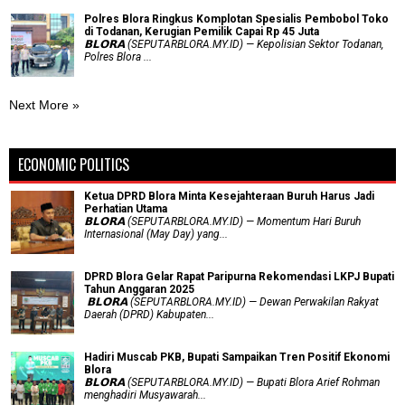
Polres Blora Ringkus Komplotan Spesialis Pembobol Toko
di Todanan, Kerugian Pemilik Capai Rp 45 Juta
𝗕𝗟𝗢𝗥𝗔 (SEPUTARBLORA.MY.ID) — Kepolisian Sektor Todanan,
Polres Blora ...
Next More »
ECONOMIC POLITICS
Ketua DPRD Blora Minta Kesejahteraan Buruh Harus Jadi
Perhatian Utama
​𝗕𝗟𝗢𝗥𝗔 (SEPUTARBLORA.MY.ID) — Momentum Hari Buruh
Internasional (May Day) yang...
DPRD Blora Gelar Rapat Paripurna Rekomendasi LKPJ Bupati
Tahun Anggaran 2025
‎ 𝗕𝗟𝗢𝗥𝗔 (SEPUTARBLORA.MY.ID) — Dewan Perwakilan Rakyat
Daerah (DPRD) Kabupaten...
Hadiri Muscab PKB, Bupati Sampaikan Tren Positif Ekonomi
Blora
𝗕𝗟𝗢𝗥𝗔 (SEPUTARBLORA.MY.ID) — Bupati Blora Arief Rohman
menghadiri Musyawarah...