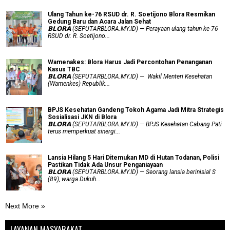
Ulang Tahun ke-76 RSUD dr. R. Soetijono Blora Resmikan
Gedung Baru dan Acara Jalan Sehat
𝗕𝗟𝗢𝗥𝗔 (SEPUTARBLORA.MY.ID) — Perayaan ulang tahun ke-76
RSUD dr. R. Soetijono...
Wamenakes: Blora Harus Jadi Percontohan Penanganan
Kasus TBC
𝗕𝗟𝗢𝗥𝗔 (SEPUTARBLORA.MY.ID) — Wakil Menteri Kesehatan
(Wamenkes) Republik...
BPJS Kesehatan Gandeng Tokoh Agama Jadi Mitra Strategis
Sosialisasi JKN di Blora
𝗕𝗟𝗢𝗥𝗔 (SEPUTARBLORA.MY.ID) — BPJS Kesehatan Cabang Pati
terus memperkuat sinergi...
Lansia Hilang 5 Hari Ditemukan MD di Hutan Todanan, Polisi
Pastikan Tidak Ada Unsur Penganiayaan
𝗕𝗟𝗢𝗥𝗔 (SEPUTARBLORA.MY.ID) — Seorang lansia berinisial S
(89), warga Dukuh...
Next More »
LAYANAN MASYARAKAT