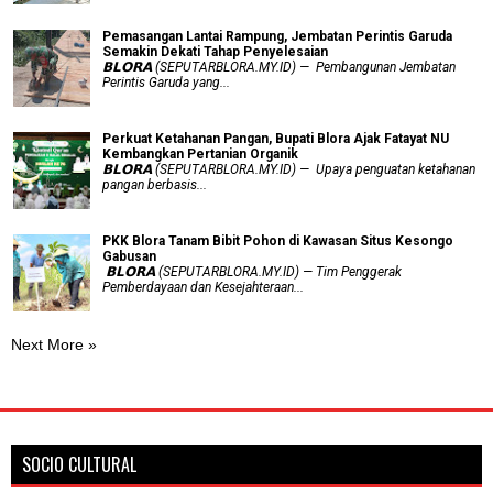
Pemasangan Lantai Rampung, Jembatan Perintis Garuda
Semakin Dekati Tahap Penyelesaian
𝗕𝗟𝗢𝗥𝗔 (SEPUTARBLORA.MY.ID) — Pembangunan Jembatan
Perintis Garuda yang...
​Perkuat Ketahanan Pangan, Bupati Blora Ajak Fatayat NU
Kembangkan Pertanian Organik
𝗕𝗟𝗢𝗥𝗔 (SEPUTARBLORA.MY.ID) — Upaya penguatan ketahanan
pangan berbasis...
PKK Blora Tanam Bibit Pohon di Kawasan Situs Kesongo
Gabusan
‎ 𝗕𝗟𝗢𝗥𝗔 (SEPUTARBLORA.MY.ID) — Tim Penggerak
Pemberdayaan dan Kesejahteraan...
Next More »
SOCIO CULTURAL