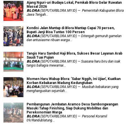
Ajang Nguri-uri Budaya Lokal, Pemkab Blora Gelar Ruwatan
Massal 2026
𝗕𝗟𝗢𝗥𝗔 (SEPUTARBLORA.MY.ID) — Pemerintah Kabupaten Blora
Jawa Tengah...
Kondisi Jalan Mantap di Blora Mantap Capai 70 persen,
Bupati Janji Bisa Tuntas 100 Persen
𝗕𝗟𝗢𝗥𝗔 (SEPUTARBLORA.MY.ID) — Ditengah gemuruh gamelan
dan antusiasme ribuan warga...
Tangis Haru Sambut Haji Blora, Sukses Besar Layanan Arab
Saudi Tuai Pujian
𝗕𝗟𝗢𝗥𝗔 (SEPUTARBLORA.MY.ID) — Suasana haru biru dan isak
tangis bahagia mewarnai...
Momen Haru Wabup Blora: ​'Sabar Nggih, Ini Ujian', Kuatkan
Korban Kebakaran Wadung Kedungtuban
𝗕𝗟𝗢𝗥𝗔 (SEPUTARBLORA.MY.ID) — Musibah kebakaran yang
menghanguskan sejumlah...
Pembangunan Jembatan Aramco Desa Sambongwangan
Masuki Tahap Finishing, Siap Dukung Mobilitas dan
Perekonomian Warga
𝗕𝗟𝗢𝗥𝗔 (SEPUTARBLORA.MY.ID) — Personel Koramil
09/Randublatung...