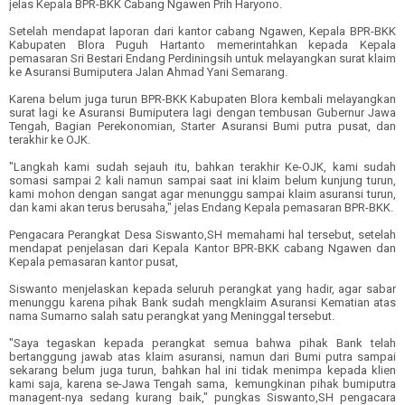
jelas Kepala BPR-BKK Cabang Ngawen Prih Haryono.
Setelah mendapat laporan dari kantor cabang Ngawen, Kepala BPR-BKK
Kabupaten Blora Puguh Hartanto memerintahkan kepada Kepala
pemasaran Sri Bestari Endang Perdiningsih untuk melayangkan surat klaim
ke Asuransi Bumiputera Jalan Ahmad Yani Semarang.
Karena belum juga turun BPR-BKK Kabupaten Blora kembali melayangkan
surat lagi ke Asuransi Bumiputera lagi dengan tembusan Gubernur Jawa
Tengah, Bagian Perekonomian, Starter Asuransi Bumi putra pusat, dan
terakhir ke OJK.
"Langkah kami sudah sejauh itu, bahkan terakhir Ke-OJK, kami sudah
somasi sampai 2 kali namun sampai saat ini klaim belum kunjung turun,
kami mohon dengan sangat agar menunggu sampai klaim asuransi turun,
dan kami akan terus berusaha," jelas Endang Kepala pemasaran BPR-BKK.
Pengacara Perangkat Desa Siswanto,SH memahami hal tersebut, setelah
mendapat penjelasan dari Kepala Kantor BPR-BKK cabang Ngawen dan
Kepala pemasaran kantor pusat,
Siswanto menjelaskan kepada seluruh perangkat yang hadir, agar sabar
menunggu karena pihak Bank sudah mengklaim Asuransi Kematian atas
nama Sumarno salah satu perangkat yang Meninggal tersebut.
"Saya tegaskan kepada perangkat semua bahwa pihak Bank telah
bertanggung jawab atas klaim asuransi, namun dari Bumi putra sampai
sekarang belum juga turun, bahkan hal ini tidak menimpa kepada klien
kami saja, karena se-Jawa Tengah sama,
kemungkinan pihak bumiputra
managent-nya sedang kurang baik," pungkas Siswanto,SH pengacara