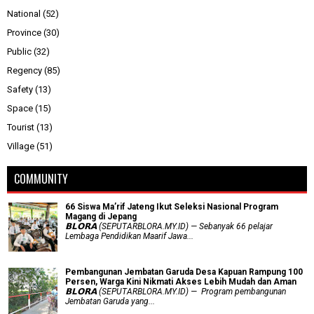
National
(52)
Province
(30)
Public
(32)
Regency
(85)
Safety
(13)
Space
(15)
Tourist
(13)
Village
(51)
COMMUNITY
66 Siswa Ma’rif Jateng Ikut Seleksi Nasional Program
Magang di Jepang
𝗕𝗟𝗢𝗥𝗔 (SEPUTARBLORA.MY.ID) — Sebanyak 66 pelajar
Lembaga Pendidikan Maarif Jawa...
Pembangunan Jembatan Garuda Desa Kapuan Rampung 100
Persen, Warga Kini Nikmati Akses Lebih Mudah dan Aman
𝗕𝗟𝗢𝗥𝗔 (SEPUTARBLORA.MY.ID) — Program pembangunan
Jembatan Garuda yang...