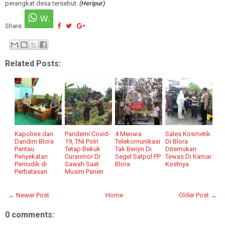
perangkat desa tersebut.
(Heripur)
Share:
Related Posts:
Kapolres dan
Pandemi Covid-
4 Menara
Sales Kosmetik
Dandim Blora
19, TNI Polri
Telekomunikasi
Di Blora
Pantau
Tetap Bekuk
Tak Berijin Di
Ditemukan
Penyekatan
Curanmor Di
Segel Satpol PP
Tewas Di Kamar
Pemudik di
Sawah Saat
Blora
Kostnya
Perbatasan
Musim Panen
← Newer Post
Home
Older Post →
0 comments: