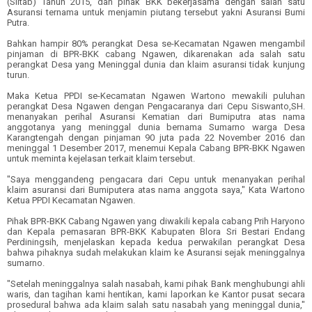
(Siltab) Tahun 2015, dan pihak BKK bekerjasama dengan salah satu
Asuransi ternama untuk menjamin piutang tersebut yakni Asuransi Bumi
Putra.
Bahkan hampir 80% perangkat Desa se-Kecamatan Ngawen mengambil
pinjaman di BPR-BKK cabang Ngawen, dikarenakan ada salah satu
perangkat Desa yang Meninggal dunia dan klaim asuransi tidak kunjung
turun.
Maka Ketua PPDI se-Kecamatan Ngawen Wartono mewakili puluhan
perangkat Desa Ngawen dengan Pengacaranya dari Cepu Siswanto,SH.
menanyakan perihal Asuransi Kematian dari Bumiputra atas nama
anggotanya yang meninggal dunia bernama Sumarno warga Desa
Karangtengah dengan pinjaman 90 juta pada 22 November 2016 dan
meninggal 1 Desember 2017, menemui Kepala Cabang BPR-BKK Ngawen
untuk meminta kejelasan terkait klaim tersebut.
"Saya menggandeng pengacara dari Cepu untuk menanyakan perihal
klaim asuransi dari Bumiputera atas nama anggota saya," Kata Wartono
Ketua PPDI Kecamatan Ngawen.
Pihak BPR-BKK Cabang Ngawen yang diwakili kepala cabang Prih Haryono
dan Kepala pemasaran BPR-BKK Kabupaten Blora Sri Bestari Endang
Perdiningsih, menjelaskan kepada kedua perwakilan perangkat Desa
bahwa pihaknya sudah melakukan klaim ke Asuransi sejak meninggalnya
sumarno.
"Setelah meninggalnya salah nasabah, kami pihak Bank menghubungi ahli
waris, dan tagihan kami hentikan, kami laporkan ke Kantor pusat secara
prosedural bahwa ada klaim salah satu nasabah yang meninggal dunia,"