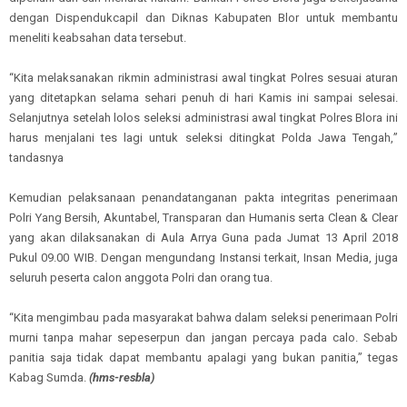
dengan Dispendukcapil dan Diknas
Kabupaten Blor
untuk membantu
me
neliti keabsahan
data tersebut.
“Kita melaksanakan rikmin administrasi awal tingkat Polres sesuai aturan
yang ditetapkan selama sehari penuh di hari Kamis ini sampai selesai.
Selanjutnya setelah lolos seleksi administrasi awal tingkat Polres Blora ini
harus menjalani tes lagi untuk seleksi ditingkat Polda Jawa Tengah
,
”
tandas
nya
Kemudian pelaksanaan penandatanganan pakta integritas penerimaan
Polri Yang Bersih, Akuntabel, Transparan dan Humanis serta Clean & Clear
yang akan dilaksanakan di Aula Arrya Guna
pada
Jumat 13 April 2018
Pukul 09.00 WIB. Dengan mengundang Instansi terkait, Insan Media, juga
seluruh peserta calon anggota Polri dan orang tua.
“Kita mengimbau pada masyarakat bahwa dalam seleksi penerimaan Polri
murni tanpa mahar sepeserpun dan jangan percaya pada calo. Sebab
panitia saja tidak dapat membantu apalagi yang bukan panitia,”
tegas
Kabag Sumda
.
(
h
ms
-
res
b
la)