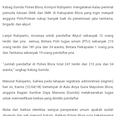
Kabag Sumda Polres Blora, Kompol Rubiyanto mengatakan kalau peminat
pemuda lulusan SMA dan SMK di
Kabupaten
Blora yang ingin menjadi
anggota Polri/Polwan cukup banyak baik itu penerimaan jalur tamtama,
brigadir, dan akpol.
Lanjut Rubiyanto, r
incianya untuk pendaftar Akpol sebanyak 12 orang
terdiri dari pria
semua, Bintara Polri tugas umum (PTU) sebanyak 215
orang terdiri dari 181 pria dan 34 wanita, Bintara Perkapalan 1 orang pria
dan Tamtama sebanyak 19 orang pendaftar pria.
“
Jumlah pendaftar
di
Polres Blora total 247 terdiri dari 213 pria dan 34
wanita
,
” ungkap
Kabag Sumda
.
Menurut
Rubiyanto
,
bahwa
pada tahapan registrasi administrasi (regmin)
hari ini, Kamis (12/04/18) bertempat di Aula Arrya Guna Mapolres
Blora
,
anggota Bagian Sumber Daya Manusia
(Sumda)
melaksanakan tugas
untuk memverifikasi berkas yang dimiliki pendaftar.
Mulai dari berkas identitas sampai persyaratan umum apakah sudah
dipenuhi dan sah menurut hukum. Bahkan Polres Blora juga bekerjasama