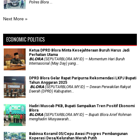
Polres Blora ...
Next More »
ECONOMIC POLITICS
Ketua DPRD Blora Minta Kesejahteraan Buruh Harus Jadi
Perhatian Utama
​𝗕𝗟𝗢𝗥𝗔 (SEPUTARBLORA.MY.ID) — Momentum Hari Buruh
Internasional (May Day) yang...
DPRD Blora Gelar Rapat Paripurna Rekomendasi LKPJ Bupati
Tahun Anggaran 2025
‎ 𝗕𝗟𝗢𝗥𝗔 (SEPUTARBLORA.MY.ID) — Dewan Perwakilan Rakyat
Daerah (DPRD) Kabupaten...
Hadiri Muscab PKB, Bupati Sampaikan Tren Positif Ekonomi
Blora
𝗕𝗟𝗢𝗥𝗔 (SEPUTARBLORA.MY.ID) — Bupati Blora Arief Rohman
menghadiri Musyawarah...
Babinsa Koramil 05/Cepu Awasi Progres Pembangunan
Koperasi Desa/Kelurahan Merah Putih