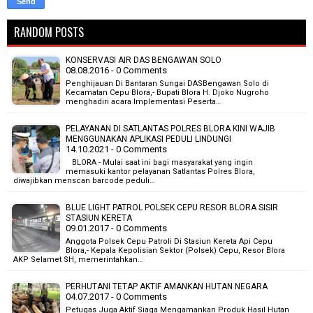
RANDOM POSTS
KONSERVASI AIR DAS BENGAWAN SOLO
08.08.2016 - 0 Comments
Penghijauan Di Bantaran Sungai DASBengawan Solo di
Kecamatan Cepu Blora,- Bupati Blora H. Djoko Nugroho
menghadiri acara Implementasi Peserta…
PELAYANAN DI SATLANTAS POLRES BLORA KINI WAJIB
MENGGUNAKAN APLIKASI PEDULI LINDUNGI
14.10.2021 - 0 Comments
BLORA - Mulai saat ini bagi masyarakat yang ingin
memasuki kantor pelayanan Satlantas Polres Blora,
diwajibkan menscan barcode peduli…
BLUE LIGHT PATROL POLSEK CEPU RESOR BLORA SISIR
STASIUN KERETA
09.01.2017 - 0 Comments
Anggota Polsek Cepu Patroli Di Stasiun Kereta Api Cepu
Blora,- Kepala Kepolisian Sektor (Polsek) Cepu, Resor Blora
AKP Selamet SH, memerintahkan…
PERHUTANI TETAP AKTIF AMANKAN HUTAN NEGARA
04.07.2017 - 0 Comments
Petugas Juga Aktif Siaga Mengamankan Produk Hasil Hutan