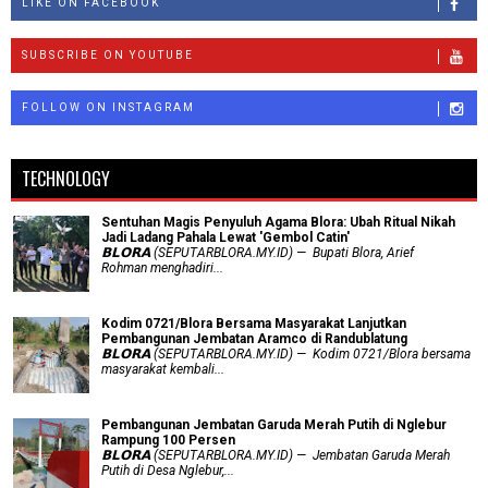
LIKE ON FACEBOOK
SUBSCRIBE ON YOUTUBE
FOLLOW ON INSTAGRAM
TECHNOLOGY
Sentuhan Magis Penyuluh Agama Blora: Ubah Ritual Nikah
Jadi Ladang Pahala Lewat 'Gembol Catin'
𝗕𝗟𝗢𝗥𝗔 (SEPUTARBLORA.MY.ID) — Bupati Blora, Arief
Rohman menghadiri...
Kodim 0721/Blora Bersama Masyarakat Lanjutkan
Pembangunan Jembatan Aramco di Randublatung
𝗕𝗟𝗢𝗥𝗔 (SEPUTARBLORA.MY.ID) — Kodim 0721/Blora bersama
masyarakat kembali...
Pembangunan Jembatan Garuda Merah Putih di Nglebur
Rampung 100 Persen
𝗕𝗟𝗢𝗥𝗔 (SEPUTARBLORA.MY.ID) — Jembatan Garuda Merah
Putih di Desa Nglebur,...