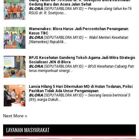
Ulang Tahun ke-76 RSUD dr. R. Soetijono Blora Resmikan
Gedung Baru dan Acara Jalan Sehat
𝗕𝗟𝗢𝗥𝗔 (SEPUTARBLORA.MY.ID) — Perayaan ulang tahun ke-76
RSUD dr. R. Soetijono...
Wamenakes: Blora Harus Jadi Percontohan Penanganan
Kasus TBC
𝗕𝗟𝗢𝗥𝗔 (SEPUTARBLORA.MY.ID) — Wakil Menteri Kesehatan
(Wamenkes) Republik...
BPJS Kesehatan Gandeng Tokoh Agama Jadi Mitra Strategis
Sosialisasi JKN di Blora
𝗕𝗟𝗢𝗥𝗔 (SEPUTARBLORA.MY.ID) — BPJS Kesehatan Cabang Pati
terus memperkuat sinergi...
Lansia Hilang 5 Hari Ditemukan MD di Hutan Todanan, Polisi
Pastikan Tidak Ada Unsur Penganiayaan
𝗕𝗟𝗢𝗥𝗔 (SEPUTARBLORA.MY.ID) — Seorang lansia berinisial S
(89), warga Dukuh...
Next More »
LAYANAN MASYARAKAT