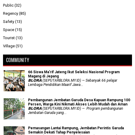
Public
(32)
Regency
(85)
Safety
(13)
Space
(15)
Tourist
(13)
Village
(51)
COMMUNITY
66 Siswa Ma’rif Jateng Ikut Seleksi Nasional Program
Magang di Jepang
𝗕𝗟𝗢𝗥𝗔 (SEPUTARBLORA.MY.ID) — Sebanyak 66 pelajar
Lembaga Pendidikan Maarif Jawa...
Pembangunan Jembatan Garuda Desa Kapuan Rampung 100
Persen, Warga Kini Nikmati Akses Lebih Mudah dan Aman
𝗕𝗟𝗢𝗥𝗔 (SEPUTARBLORA.MY.ID) — Program pembangunan
Jembatan Garuda yang...
Pemasangan Lantai Rampung, Jembatan Perintis Garuda
Semakin Dekati Tahap Penyelesaian