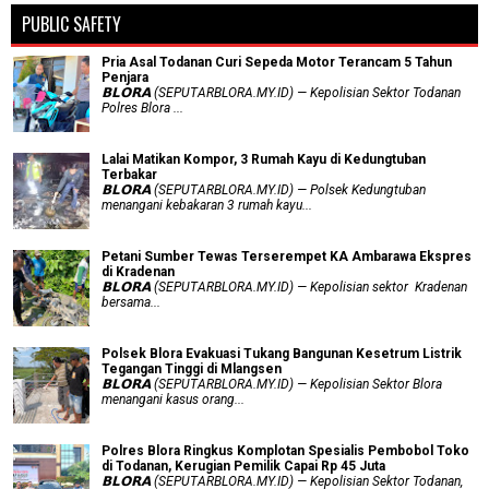
PUBLIC SAFETY
Pria Asal Todanan Curi Sepeda Motor Terancam 5 Tahun
Penjara
𝗕𝗟𝗢𝗥𝗔 (SEPUTARBLORA.MY.ID) — Kepolisian Sektor Todanan
Polres Blora ...
Lalai Matikan Kompor, 3 Rumah Kayu di Kedungtuban
Terbakar
𝗕𝗟𝗢𝗥𝗔 (SEPUTARBLORA.MY.ID) — Polsek Kedungtuban
menangani kebakaran 3 rumah kayu...
Petani Sumber Tewas Terserempet KA Ambarawa Ekspres
di Kradenan
𝗕𝗟𝗢𝗥𝗔 (SEPUTARBLORA.MY.ID) — Kepolisian sektor Kradenan
bersama...
Polsek Blora Evakuasi Tukang Bangunan Kesetrum Listrik
Tegangan Tinggi di Mlangsen
𝗕𝗟𝗢𝗥𝗔 (SEPUTARBLORA.MY.ID) — Kepolisian Sektor Blora
menangani kasus orang...
Polres Blora Ringkus Komplotan Spesialis Pembobol Toko
di Todanan, Kerugian Pemilik Capai Rp 45 Juta
𝗕𝗟𝗢𝗥𝗔 (SEPUTARBLORA.MY.ID) — Kepolisian Sektor Todanan,