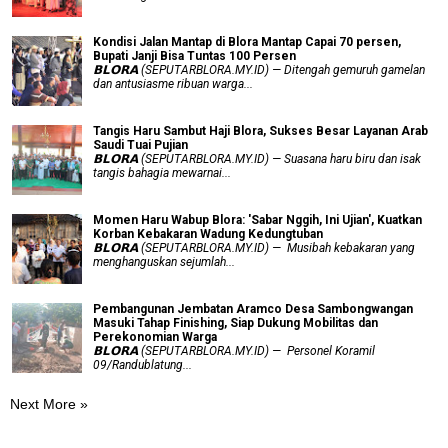
Kondisi Jalan Mantap di Blora Mantap Capai 70 persen,
Bupati Janji Bisa Tuntas 100 Persen
𝗕𝗟𝗢𝗥𝗔 (SEPUTARBLORA.MY.ID) — Ditengah gemuruh gamelan
dan antusiasme ribuan warga...
Tangis Haru Sambut Haji Blora, Sukses Besar Layanan Arab
Saudi Tuai Pujian
𝗕𝗟𝗢𝗥𝗔 (SEPUTARBLORA.MY.ID) — Suasana haru biru dan isak
tangis bahagia mewarnai...
Momen Haru Wabup Blora: ​'Sabar Nggih, Ini Ujian', Kuatkan
Korban Kebakaran Wadung Kedungtuban
𝗕𝗟𝗢𝗥𝗔 (SEPUTARBLORA.MY.ID) — Musibah kebakaran yang
menghanguskan sejumlah...
Pembangunan Jembatan Aramco Desa Sambongwangan
Masuki Tahap Finishing, Siap Dukung Mobilitas dan
Perekonomian Warga
𝗕𝗟𝗢𝗥𝗔 (SEPUTARBLORA.MY.ID) — Personel Koramil
09/Randublatung...
Next More »