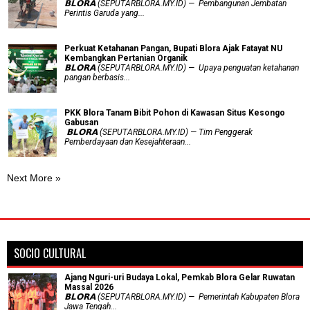
𝗕𝗟𝗢𝗥𝗔 (SEPUTARBLORA.MY.ID) — Pembangunan Jembatan
Perintis Garuda yang...
​Perkuat Ketahanan Pangan, Bupati Blora Ajak Fatayat NU
Kembangkan Pertanian Organik
𝗕𝗟𝗢𝗥𝗔 (SEPUTARBLORA.MY.ID) — Upaya penguatan ketahanan
pangan berbasis...
PKK Blora Tanam Bibit Pohon di Kawasan Situs Kesongo
Gabusan
‎ 𝗕𝗟𝗢𝗥𝗔 (SEPUTARBLORA.MY.ID) — Tim Penggerak
Pemberdayaan dan Kesejahteraan...
Next More »
SOCIO CULTURAL
Ajang Nguri-uri Budaya Lokal, Pemkab Blora Gelar Ruwatan
Massal 2026
𝗕𝗟𝗢𝗥𝗔 (SEPUTARBLORA.MY.ID) — Pemerintah Kabupaten Blora
Jawa Tengah...