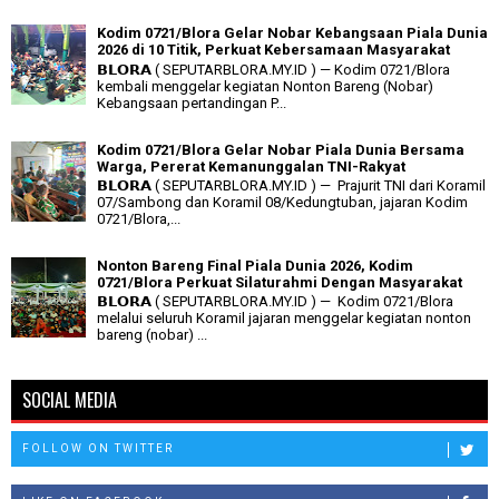
Kodim 0721/Blora Gelar Nobar Kebangsaan Piala Dunia
2026 di 10 Titik, Perkuat Kebersamaan Masyarakat
𝗕𝗟𝗢𝗥𝗔 ( SEPUTARBLORA.MY.ID ) — Kodim 0721/Blora
kembali menggelar kegiatan Nonton Bareng (Nobar)
Kebangsaan pertandingan P...
Kodim 0721/Blora Gelar Nobar Piala Dunia Bersama
Warga, Pererat Kemanunggalan TNI-Rakyat
𝗕𝗟𝗢𝗥𝗔 ( SEPUTARBLORA.MY.ID ) — Prajurit TNI dari Koramil
07/Sambong dan Koramil 08/Kedungtuban, jajaran Kodim
0721/Blora,...
Nonton Bareng Final Piala Dunia 2026, Kodim
0721/Blora Perkuat Silaturahmi Dengan Masyarakat
𝗕𝗟𝗢𝗥𝗔 ( SEPUTARBLORA.MY.ID ) — Kodim 0721/Blora
melalui seluruh Koramil jajaran menggelar kegiatan nonton
bareng (nobar) ...
SOCIAL MEDIA
FOLLOW ON TWITTER