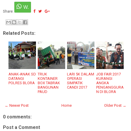
Share:
Related Posts:
ANAK-ANAK SD
TRUK
LARI 5K DALAM
JOB FAIR 2017
DATANGI
KONTAINER
OPERASI
KURANGI
POLRES BLORA
BOX TABRAK
SIMPATIK
ANGKA
BANGUNAN
CANDI 2017
PENGANGGURA
PAUD
N DI BLORA
← Newer Post
Home
Older Post →
0 comments:
Post a Comment