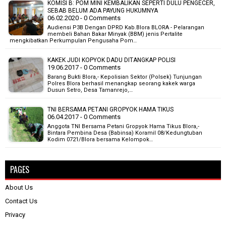
KOMISI B: POM MINI KEMBALIKAN SEPERTI DULU PENGECER,
SEBAB BELUM ADA PAYUNG HUKUMNYA
06.02.2020 - 0 Comments
Audiensi P3B Dengan DPRD Kab.Blora BLORA - Pelarangan
membeli Bahan Bakar Minyak (BBM) jenis Pertalite
mengkibatkan Perkumpulan Pengusaha Pom…
KAKEK JUDI KOPYOK DADU DITANGKAP POLISI
19.06.2017 - 0 Comments
Barang Bukti Blora,- Kepolisian Sektor (Polsek) Tunjungan
Polres Blora berhasil menangkap seorang kakek warga
Dusun Setro, Desa Tamanrejo,…
TNI BERSAMA PETANI GROPYOK HAMA TIKUS
06.04.2017 - 0 Comments
Anggota TNI Bersama Petani Gropyok Hama Tikus Blora,-
Bintara Pembina Desa (Babinsa) Koramil 08/Kedungtuban
Kodim 0721/Blora bersama Kelompok…
PAGES
About Us
Contact Us
Privacy