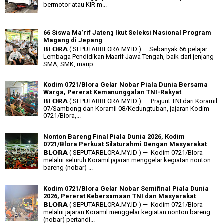
bermotor atau KIR m...
66 Siswa Ma’rif Jateng Ikut Seleksi Nasional Program
Magang di Jepang
𝗕𝗟𝗢𝗥𝗔 ( SEPUTARBLORA.MY.ID ) — Sebanyak 66 pelajar
Lembaga Pendidikan Maarif Jawa Tengah, baik dari jenjang
SMA, SMK, maup...
Kodim 0721/Blora Gelar Nobar Piala Dunia Bersama
Warga, Pererat Kemanunggalan TNI-Rakyat
𝗕𝗟𝗢𝗥𝗔 ( SEPUTARBLORA.MY.ID ) — Prajurit TNI dari Koramil
07/Sambong dan Koramil 08/Kedungtuban, jajaran Kodim
0721/Blora,...
Nonton Bareng Final Piala Dunia 2026, Kodim
0721/Blora Perkuat Silaturahmi Dengan Masyarakat
𝗕𝗟𝗢𝗥𝗔 ( SEPUTARBLORA.MY.ID ) — Kodim 0721/Blora
melalui seluruh Koramil jajaran menggelar kegiatan nonton
bareng (nobar) ...
Kodim 0721/Blora Gelar Nobar Semifinal Piala Dunia
2026, Pererat Kebersamaan TNI dan Masyarakat
𝗕𝗟𝗢𝗥𝗔 ( SEPUTARBLORA.MY.ID ) — Kodim 0721/Blora
melalui jajaran Koramil menggelar kegiatan nonton bareng
(nobar) pertandi...