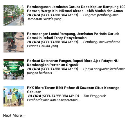
Pembangunan Jembatan Garuda Desa Kapuan Rampung 100
Persen, Warga Kini Nikmati Akses Lebih Mudah dan Aman
𝗕𝗟𝗢𝗥𝗔 (SEPUTARBLORA.MY.ID) — Program pembangunan
Jembatan Garuda yang...
Pemasangan Lantai Rampung, Jembatan Perintis Garuda
Semakin Dekati Tahap Penyelesaian
𝗕𝗟𝗢𝗥𝗔 (SEPUTARBLORA.MY.ID) — Pembangunan Jembatan
Perintis Garuda yang...
​Perkuat Ketahanan Pangan, Bupati Blora Ajak Fatayat NU
Kembangkan Pertanian Organik
𝗕𝗟𝗢𝗥𝗔 (SEPUTARBLORA.MY.ID) — Upaya penguatan ketahanan
pangan berbasis...
PKK Blora Tanam Bibit Pohon di Kawasan Situs Kesongo
Gabusan
‎ 𝗕𝗟𝗢𝗥𝗔 (SEPUTARBLORA.MY.ID) — Tim Penggerak
Pemberdayaan dan Kesejahteraan...
Next More »