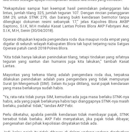
"Rekapitulasi sampai hari keempat hasil penindakan pelanggaran lalu
lintas, jumlah tilang 325, jumlah teguran 107. Dengan rincian pelanggaran
SIM 29, untuk STNK 279, dan barang bukti kendaraan bermotor tanpa
dilengkapi dokumen resmi sebanyak 17,"
jelas
Kapolres Blora AKBP
Saptono, S.I.K, M.H
melalui
Kasat Lantas Polres Blora AKP Febriyani Aer,
S.I.K, M.H, Senin (30/
0
4/2018).
Operasi ditujukan kepada p
engendara roda dua maupun roda empat yang
digelar di seluruh wilayah Kabupaten Blora tak luput terjaring razia Satgas
Operasi patuh candi 2018 Polres Blora.
"Kita tidak hanya lakukan penindakan tilang, tetapi tindakan yang sifatnya
teguran yang santun dan humanis juga kita lakukan," tambah Kasat
Lantas.
Mayoritas yang terkena tilang adalah pengendara roda dua, terpaksa
dilakukan penindakan adalah para pengendara yang tidak mempunyai
Surat Ijin Mengemudi (
SIM
)
. Selain itu juga ditilang
,
surat
pajak kendaraan
yang masa berlakunya sudah habis.
"Ya, rata-rata tidak punya SIM, kemudian ada juga masa berlaku STNK-nya
habis, ada yang pajak berlakunya habis tapi dianggapnya STNK-nya masih
berlaku, padahal
tidak," t
andas
AKP Febi.
Perlu diketahui
, apabila pemilik kendaraan tidak membayar pajak, STNK
tersebut tidak berlaku. AKP Febi menyatakan, jika pajak tidak dibayar,
pengesahan dari pihak kepolisian dinyatakan tidak ada.