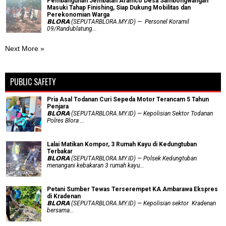
Pembangunan Jembatan Aramco Desa Sambongwangan
Masuki Tahap Finishing, Siap Dukung Mobilitas dan
Perekonomian Warga
𝗕𝗟𝗢𝗥𝗔 (SEPUTARBLORA.MY.ID) — Personel Koramil
09/Randublatung...
Next More »
PUBLIC SAFETY
Pria Asal Todanan Curi Sepeda Motor Terancam 5 Tahun
Penjara
𝗕𝗟𝗢𝗥𝗔 (SEPUTARBLORA.MY.ID) — Kepolisian Sektor Todanan
Polres Blora ...
Lalai Matikan Kompor, 3 Rumah Kayu di Kedungtuban
Terbakar
𝗕𝗟𝗢𝗥𝗔 (SEPUTARBLORA.MY.ID) — Polsek Kedungtuban
menangani kebakaran 3 rumah kayu...
Petani Sumber Tewas Terserempet KA Ambarawa Ekspres
di Kradenan
𝗕𝗟𝗢𝗥𝗔 (SEPUTARBLORA.MY.ID) — Kepolisian sektor Kradenan
bersama...