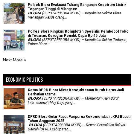
Polsek Blora Evakuasi Tukang Bangunan Kesetrum Listrik
Tegangan Tinggi di Mlangsen
𝗕𝗟𝗢𝗥𝗔 (SEPUTARBLORA.MY.ID) — Kepolisian Sektor Blora
menangani kasus orang...
Polres Blora Ringkus Komplotan Spesialis Pembobol Toko
di Todanan, Kerugian Pemilik Capai Rp 45 Juta
𝗕𝗟𝗢𝗥𝗔 (SEPUTARBLORA.MY.ID) — Kepolisian Sektor Todanan,
Polres Blora ...
Next More »
ECONOMIC POLITICS
Ketua DPRD Blora Minta Kesejahteraan Buruh Harus Jadi
Perhatian Utama
​𝗕𝗟𝗢𝗥𝗔 (SEPUTARBLORA.MY.ID) — Momentum Hari Buruh
Internasional (May Day) yang...
DPRD Blora Gelar Rapat Paripurna Rekomendasi LKPJ Bupati
Tahun Anggaran 2025
‎ 𝗕𝗟𝗢𝗥𝗔 (SEPUTARBLORA.MY.ID) — Dewan Perwakilan Rakyat
Daerah (DPRD) Kabupaten...