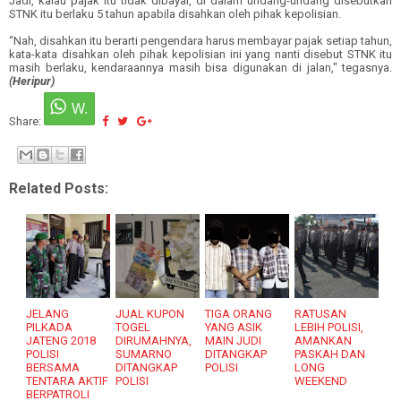
Jadi, kalau pajak itu tidak dibayar, di dalam undang-undang disebutkan
STNK itu berlaku 5 tahun apabila disahkan oleh pihak kepolisian.
“
Nah, disahkan itu berarti pengendara harus membayar pajak setiap tahun
,
k
ata-kata disahkan oleh pihak kepolisian ini yang nanti disebut STNK itu
masih berlaku,
kendaraannya
masih bisa digunakan di jalan," tegasnya.
(Heripur)
Share:
Related Posts:
JELANG
JUAL KUPON
TIGA ORANG
RATUSAN
PILKADA
TOGEL
YANG ASIK
LEBIH POLISI,
JATENG 2018
DIRUMAHNYA,
MAIN JUDI
AMANKAN
POLISI
SUMARNO
DITANGKAP
PASKAH DAN
BERSAMA
DITANGKAP
POLISI
LONG
TENTARA AKTIF
POLISI
WEEKEND
BERPATROLI