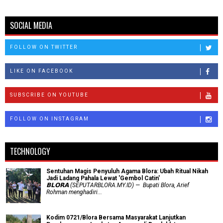
SOCIAL MEDIA
FOLLOW ON TWITTER
LIKE ON FACEBOOK
SUBSCRIBE ON YOUTUBE
FOLLOW ON INSTAGRAM
TECHNOLOGY
Sentuhan Magis Penyuluh Agama Blora: Ubah Ritual Nikah
Jadi Ladang Pahala Lewat 'Gembol Catin'
𝗕𝗟𝗢𝗥𝗔 (SEPUTARBLORA.MY.ID) — Bupati Blora, Arief
Rohman menghadiri...
Kodim 0721/Blora Bersama Masyarakat Lanjutkan