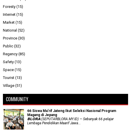
Foresty
(15)
Internet
(15)
Market
(15)
National
(52)
Province
(30)
Public
(32)
Regency
(85)
Safety
(13)
Space
(15)
Tourist
(13)
Village
(51)
COMMUNITY
66 Siswa Ma’rif Jateng Ikut Seleksi Nasional Program
Magang di Jepang
𝗕𝗟𝗢𝗥𝗔 (SEPUTARBLORA.MY.ID) — Sebanyak 66 pelajar
Lembaga Pendidikan Maarif Jawa...