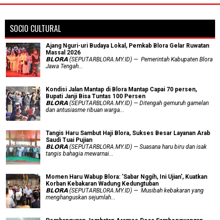
SOCIO CULTURAL
Ajang Nguri-uri Budaya Lokal, Pemkab Blora Gelar Ruwatan
Massal 2026
𝗕𝗟𝗢𝗥𝗔 (SEPUTARBLORA.MY.ID) — Pemerintah Kabupaten Blora
Jawa Tengah...
Kondisi Jalan Mantap di Blora Mantap Capai 70 persen,
Bupati Janji Bisa Tuntas 100 Persen
𝗕𝗟𝗢𝗥𝗔 (SEPUTARBLORA.MY.ID) — Ditengah gemuruh gamelan
dan antusiasme ribuan warga...
Tangis Haru Sambut Haji Blora, Sukses Besar Layanan Arab
Saudi Tuai Pujian
𝗕𝗟𝗢𝗥𝗔 (SEPUTARBLORA.MY.ID) — Suasana haru biru dan isak
tangis bahagia mewarnai...
Momen Haru Wabup Blora: ​'Sabar Nggih, Ini Ujian', Kuatkan
Korban Kebakaran Wadung Kedungtuban
𝗕𝗟𝗢𝗥𝗔 (SEPUTARBLORA.MY.ID) — Musibah kebakaran yang
menghanguskan sejumlah...