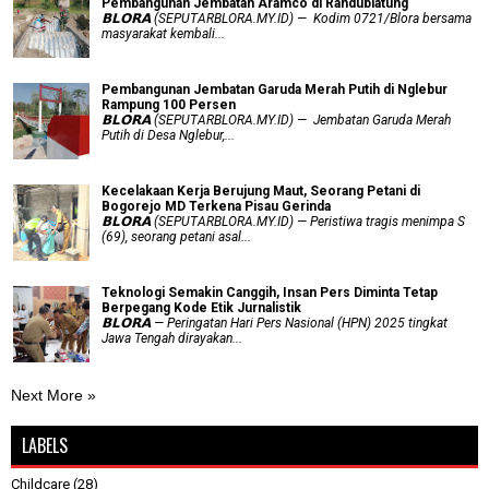
Pembangunan Jembatan Aramco di Randublatung
𝗕𝗟𝗢𝗥𝗔 (SEPUTARBLORA.MY.ID) — Kodim 0721/Blora bersama
masyarakat kembali...
Pembangunan Jembatan Garuda Merah Putih di Nglebur
Rampung 100 Persen
𝗕𝗟𝗢𝗥𝗔 (SEPUTARBLORA.MY.ID) — Jembatan Garuda Merah
Putih di Desa Nglebur,...
Kecelakaan Kerja Berujung Maut, Seorang Petani di
Bogorejo MD Terkena Pisau Gerinda
𝗕𝗟𝗢𝗥𝗔 (SEPUTARBLORA.MY.ID) — Peristiwa tragis menimpa S
(69), seorang petani asal...
Teknologi Semakin Canggih, Insan Pers Diminta Tetap
Berpegang Kode Etik Jurnalistik
𝗕𝗟𝗢𝗥𝗔 — Peringatan Hari Pers Nasional (HPN) 2025 tingkat
Jawa Tengah dirayakan...
Next More »
LABELS
Childcare
(28)