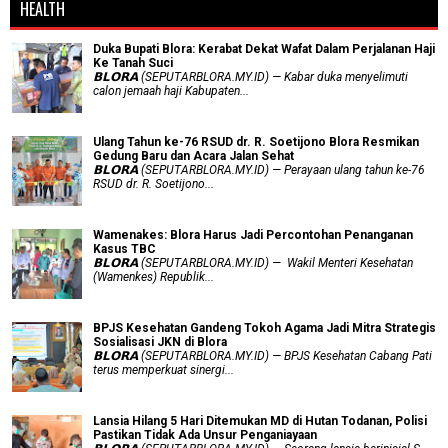
HEALTH
Duka Bupati Blora: Kerabat Dekat Wafat Dalam Perjalanan Haji
Ke Tanah Suci
𝗕𝗟𝗢𝗥𝗔 (SEPUTARBLORA.MY.ID) — Kabar duka menyelimuti
calon jemaah haji Kabupaten...
Ulang Tahun ke-76 RSUD dr. R. Soetijono Blora Resmikan
Gedung Baru dan Acara Jalan Sehat
𝗕𝗟𝗢𝗥𝗔 (SEPUTARBLORA.MY.ID) — Perayaan ulang tahun ke-76
RSUD dr. R. Soetijono...
Wamenakes: Blora Harus Jadi Percontohan Penanganan
Kasus TBC
𝗕𝗟𝗢𝗥𝗔 (SEPUTARBLORA.MY.ID) — Wakil Menteri Kesehatan
(Wamenkes) Republik...
BPJS Kesehatan Gandeng Tokoh Agama Jadi Mitra Strategis
Sosialisasi JKN di Blora
𝗕𝗟𝗢𝗥𝗔 (SEPUTARBLORA.MY.ID) — BPJS Kesehatan Cabang Pati
terus memperkuat sinergi...
Lansia Hilang 5 Hari Ditemukan MD di Hutan Todanan, Polisi
Pastikan Tidak Ada Unsur Penganiayaan