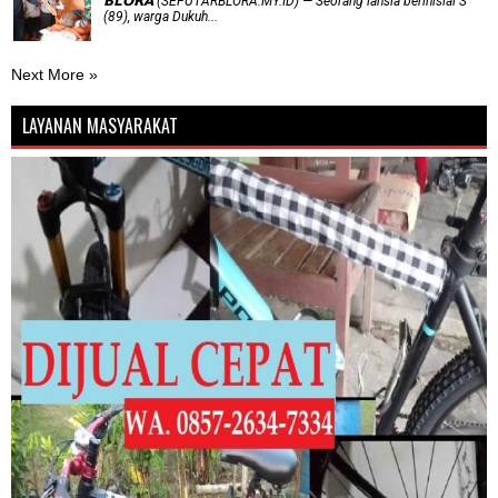
𝗕𝗟𝗢𝗥𝗔 (SEPUTARBLORA.MY.ID) — Seorang lansia berinisial S
(89), warga Dukuh...
Next More »
LAYANAN MASYARAKAT