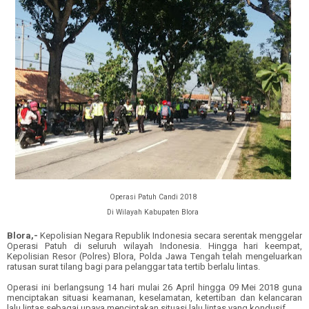
Operasi Patuh Candi 2018
Di Wilayah Kabupaten Blora
Blora,-
Kepolisian Negara Republik Indonesia secara serentak menggelar
Operasi Patuh di seluruh wilayah Indonesia. Hingga hari keempat,
Kepolisian Resor (
Polres
)
Blora, Polda Ja
wa T
eng
ah
telah mengeluarkan
ratusan surat tilang bagi para pelanggar tata tertib berlalu lintas.
Operasi ini berlangsung 14 hari mulai 26 April hingga 09 Mei 2018 guna
menciptakan situasi keamanan, keselamatan, ketertiban dan kelancaran
lalu lintas sebagai upaya menciptakan situasi lalu lintas yang kondusif.