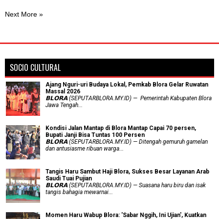
Next More »
SOCIO CULTURAL
Ajang Nguri-uri Budaya Lokal, Pemkab Blora Gelar Ruwatan
Massal 2026
𝗕𝗟𝗢𝗥𝗔 (SEPUTARBLORA.MY.ID) — Pemerintah Kabupaten Blora
Jawa Tengah...
Kondisi Jalan Mantap di Blora Mantap Capai 70 persen,
Bupati Janji Bisa Tuntas 100 Persen
𝗕𝗟𝗢𝗥𝗔 (SEPUTARBLORA.MY.ID) — Ditengah gemuruh gamelan
dan antusiasme ribuan warga...
Tangis Haru Sambut Haji Blora, Sukses Besar Layanan Arab
Saudi Tuai Pujian
𝗕𝗟𝗢𝗥𝗔 (SEPUTARBLORA.MY.ID) — Suasana haru biru dan isak
tangis bahagia mewarnai...
Momen Haru Wabup Blora: ​'Sabar Nggih, Ini Ujian', Kuatkan