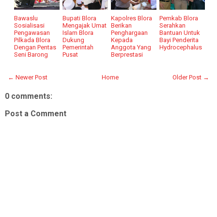
Bawaslu
Bupati Blora
Kapolres Blora
Pemkab Blora
Sosialisasi
Mengajak Umat
Berikan
Serahkan
Pengawasan
Islam Blora
Penghargaan
Bantuan Untuk
Pilkada Blora
Dukung
Kepada
Bayi Penderita
Dengan Pentas
Pemerintah
Anggota Yang
Hydrocephalus
Seni Barong
Pusat
Berprestasi
← Newer Post
Home
Older Post →
0 comments:
Post a Comment