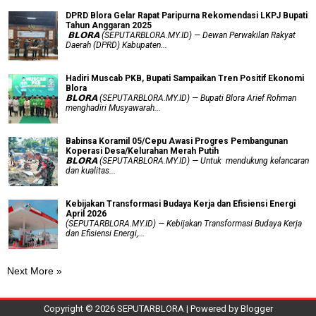
DPRD Blora Gelar Rapat Paripurna Rekomendasi LKPJ Bupati
Tahun Anggaran 2025
‎ 𝗕𝗟𝗢𝗥𝗔 (SEPUTARBLORA.MY.ID) — Dewan Perwakilan Rakyat
Daerah (DPRD) Kabupaten...
Hadiri Muscab PKB, Bupati Sampaikan Tren Positif Ekonomi
Blora
𝗕𝗟𝗢𝗥𝗔 (SEPUTARBLORA.MY.ID) — Bupati Blora Arief Rohman
menghadiri Musyawarah...
Babinsa Koramil 05/Cepu Awasi Progres Pembangunan
Koperasi Desa/Kelurahan Merah Putih
𝗕𝗟𝗢𝗥𝗔 (SEPUTARBLORA.MY.ID) — Untuk mendukung kelancaran
dan kualitas...
Kebijakan Transformasi Budaya Kerja dan Efisiensi Energi
April 2026
(SEPUTARBLORA.MY.ID) — Kebijakan Transformasi Budaya Kerja
dan Efisiensi Energi,...
Next More »
Copyright ©
2026
SEPUTARBLORA
| Powered by
Blogger