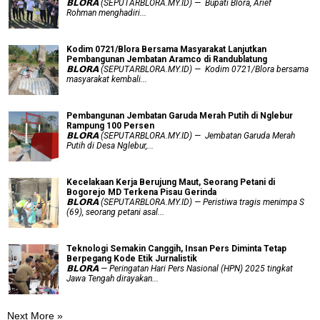
𝗕𝗟𝗢𝗥𝗔 (SEPUTARBLORA.MY.ID) — Bupati Blora, Arief
Rohman menghadiri...
Kodim 0721/Blora Bersama Masyarakat Lanjutkan
Pembangunan Jembatan Aramco di Randublatung
𝗕𝗟𝗢𝗥𝗔 (SEPUTARBLORA.MY.ID) — Kodim 0721/Blora bersama
masyarakat kembali...
Pembangunan Jembatan Garuda Merah Putih di Nglebur
Rampung 100 Persen
𝗕𝗟𝗢𝗥𝗔 (SEPUTARBLORA.MY.ID) — Jembatan Garuda Merah
Putih di Desa Nglebur,...
Kecelakaan Kerja Berujung Maut, Seorang Petani di
Bogorejo MD Terkena Pisau Gerinda
𝗕𝗟𝗢𝗥𝗔 (SEPUTARBLORA.MY.ID) — Peristiwa tragis menimpa S
(69), seorang petani asal...
Teknologi Semakin Canggih, Insan Pers Diminta Tetap
Berpegang Kode Etik Jurnalistik
𝗕𝗟𝗢𝗥𝗔 — Peringatan Hari Pers Nasional (HPN) 2025 tingkat
Jawa Tengah dirayakan...
Next More »