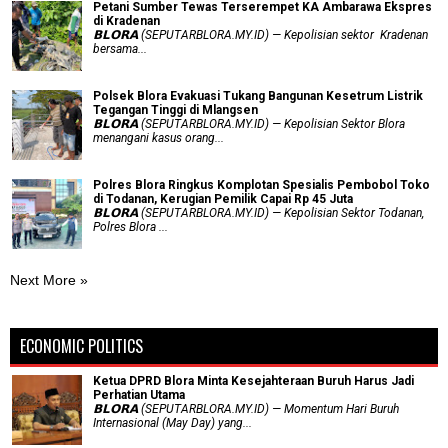
Petani Sumber Tewas Terserempet KA Ambarawa Ekspres
di Kradenan
𝗕𝗟𝗢𝗥𝗔 (SEPUTARBLORA.MY.ID) — Kepolisian sektor Kradenan
bersama...
Polsek Blora Evakuasi Tukang Bangunan Kesetrum Listrik
Tegangan Tinggi di Mlangsen
𝗕𝗟𝗢𝗥𝗔 (SEPUTARBLORA.MY.ID) — Kepolisian Sektor Blora
menangani kasus orang...
Polres Blora Ringkus Komplotan Spesialis Pembobol Toko
di Todanan, Kerugian Pemilik Capai Rp 45 Juta
𝗕𝗟𝗢𝗥𝗔 (SEPUTARBLORA.MY.ID) — Kepolisian Sektor Todanan,
Polres Blora ...
Next More »
ECONOMIC POLITICS
Ketua DPRD Blora Minta Kesejahteraan Buruh Harus Jadi
Perhatian Utama
​𝗕𝗟𝗢𝗥𝗔 (SEPUTARBLORA.MY.ID) — Momentum Hari Buruh
Internasional (May Day) yang...