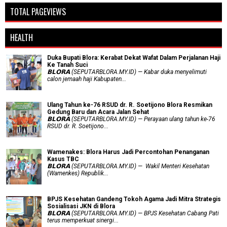
TOTAL PAGEVIEWS
HEALTH
Duka Bupati Blora: Kerabat Dekat Wafat Dalam Perjalanan Haji
Ke Tanah Suci
𝗕𝗟𝗢𝗥𝗔 (SEPUTARBLORA.MY.ID) — Kabar duka menyelimuti
calon jemaah haji Kabupaten...
Ulang Tahun ke-76 RSUD dr. R. Soetijono Blora Resmikan
Gedung Baru dan Acara Jalan Sehat
𝗕𝗟𝗢𝗥𝗔 (SEPUTARBLORA.MY.ID) — Perayaan ulang tahun ke-76
RSUD dr. R. Soetijono...
Wamenakes: Blora Harus Jadi Percontohan Penanganan
Kasus TBC
𝗕𝗟𝗢𝗥𝗔 (SEPUTARBLORA.MY.ID) — Wakil Menteri Kesehatan
(Wamenkes) Republik...
BPJS Kesehatan Gandeng Tokoh Agama Jadi Mitra Strategis
Sosialisasi JKN di Blora
𝗕𝗟𝗢𝗥𝗔 (SEPUTARBLORA.MY.ID) — BPJS Kesehatan Cabang Pati
terus memperkuat sinergi...