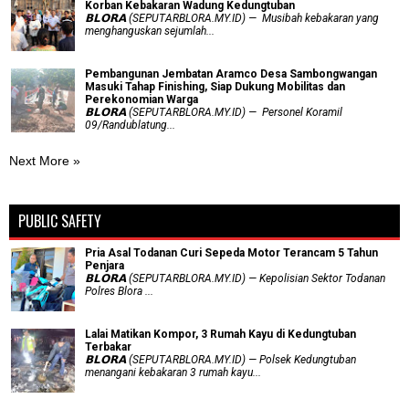
Korban Kebakaran Wadung Kedungtuban
𝗕𝗟𝗢𝗥𝗔 (SEPUTARBLORA.MY.ID) — Musibah kebakaran yang
menghanguskan sejumlah...
Pembangunan Jembatan Aramco Desa Sambongwangan
Masuki Tahap Finishing, Siap Dukung Mobilitas dan
Perekonomian Warga
𝗕𝗟𝗢𝗥𝗔 (SEPUTARBLORA.MY.ID) — Personel Koramil
09/Randublatung...
Next More »
PUBLIC SAFETY
Pria Asal Todanan Curi Sepeda Motor Terancam 5 Tahun
Penjara
𝗕𝗟𝗢𝗥𝗔 (SEPUTARBLORA.MY.ID) — Kepolisian Sektor Todanan
Polres Blora ...
Lalai Matikan Kompor, 3 Rumah Kayu di Kedungtuban
Terbakar
𝗕𝗟𝗢𝗥𝗔 (SEPUTARBLORA.MY.ID) — Polsek Kedungtuban
menangani kebakaran 3 rumah kayu...