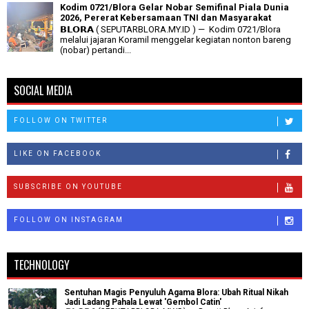
Kodim 0721/Blora Gelar Nobar Semifinal Piala Dunia
2026, Pererat Kebersamaan TNI dan Masyarakat
𝗕𝗟𝗢𝗥𝗔 ( SEPUTARBLORA.MY.ID ) — Kodim 0721/Blora
melalui jajaran Koramil menggelar kegiatan nonton bareng
(nobar) pertandi...
SOCIAL MEDIA
FOLLOW ON TWITTER
LIKE ON FACEBOOK
SUBSCRIBE ON YOUTUBE
FOLLOW ON INSTAGRAM
TECHNOLOGY
Sentuhan Magis Penyuluh Agama Blora: Ubah Ritual Nikah
Jadi Ladang Pahala Lewat 'Gembol Catin'