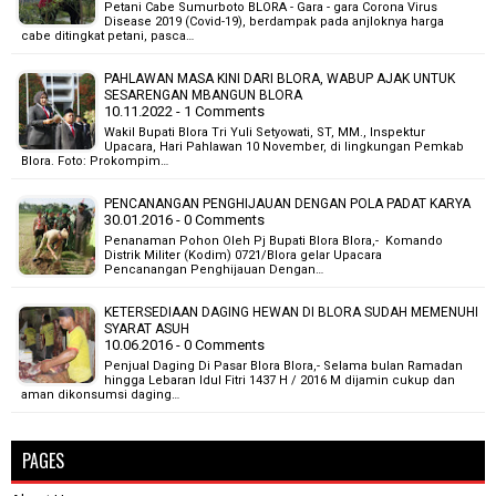
Petani Cabe Sumurboto BLORA - Gara - gara Corona Virus
Disease 2019 (Covid-19), berdampak pada anjloknya harga
cabe ditingkat petani, pasca…
PAHLAWAN MASA KINI DARI BLORA, WABUP AJAK UNTUK
SESARENGAN MBANGUN BLORA
10.11.2022 - 1 Comments
Wakil Bupati Blora Tri Yuli Setyowati, ST, MM., Inspektur
Upacara, Hari Pahlawan 10 November, di lingkungan Pemkab
Blora. Foto: Prokompim…
PENCANANGAN PENGHIJAUAN DENGAN POLA PADAT KARYA
30.01.2016 - 0 Comments
Penanaman Pohon Oleh Pj Bupati Blora Blora,- Komando
Distrik Militer (Kodim) 0721/Blora gelar Upacara
Pencanangan Penghijauan Dengan…
KETERSEDIAAN DAGING HEWAN DI BLORA SUDAH MEMENUHI
SYARAT ASUH
10.06.2016 - 0 Comments
Penjual Daging Di Pasar Blora Blora,- Selama bulan Ramadan
hingga Lebaran Idul Fitri 1437 H / 2016 M dijamin cukup dan
aman dikonsumsi daging…
PAGES