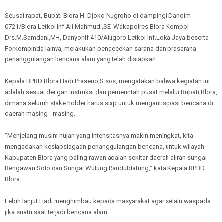
Seusai rapat, Bupati Blora H. Djoko Nugroho di dampingi Dandim
0721/Blora Letkol Inf.Ali Mahmudi,SE, Wakapolres Blora Kompol
Drs.M.Samdani,MH, Danyonif 410/Alugoro Letkol Inf.Loka Jaya beserta
Forkompinda lainya, melakukan pengecekan sarana dan prasarana
penanggulangan bencana alam yang telah disiapkan.
Kepala BPBD Blora Hadi Praseno,S.sos, mengatakan bahwa kegiatan ini
adalah sesuai dengan instruksi dari pemerintah pusat melalui Bupati Blora,
dimana seluruh stake holder harus siap untuk mengantisipasi bencana di
daerah masing - masing.
"Menjelang musim hujan yang intensitasnya makin meningkat, kita
mengadakan kesiapsiagaan penanggulangan bencana, untuk wilayah
Kabupaten Blora yang paling rawan adalah sekitar daerah aliran sungai
Bengawan Solo dan Sungai Wulung Randublatung," kata Kepala BPBD
Blora.
Lebih lanjut Hadi menghimbau kepada masyarakat agar selalu waspada
jika suatu saat terjadi bencana alam.