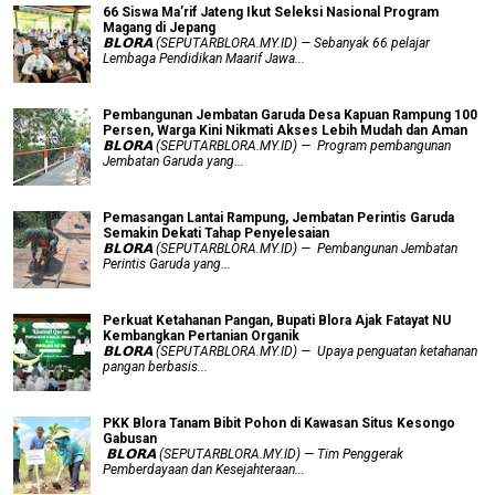
66 Siswa Ma’rif Jateng Ikut Seleksi Nasional Program
Magang di Jepang
𝗕𝗟𝗢𝗥𝗔 (SEPUTARBLORA.MY.ID) — Sebanyak 66 pelajar
Lembaga Pendidikan Maarif Jawa...
Pembangunan Jembatan Garuda Desa Kapuan Rampung 100
Persen, Warga Kini Nikmati Akses Lebih Mudah dan Aman
𝗕𝗟𝗢𝗥𝗔 (SEPUTARBLORA.MY.ID) — Program pembangunan
Jembatan Garuda yang...
Pemasangan Lantai Rampung, Jembatan Perintis Garuda
Semakin Dekati Tahap Penyelesaian
𝗕𝗟𝗢𝗥𝗔 (SEPUTARBLORA.MY.ID) — Pembangunan Jembatan
Perintis Garuda yang...
​Perkuat Ketahanan Pangan, Bupati Blora Ajak Fatayat NU
Kembangkan Pertanian Organik
𝗕𝗟𝗢𝗥𝗔 (SEPUTARBLORA.MY.ID) — Upaya penguatan ketahanan
pangan berbasis...
PKK Blora Tanam Bibit Pohon di Kawasan Situs Kesongo
Gabusan
‎ 𝗕𝗟𝗢𝗥𝗔 (SEPUTARBLORA.MY.ID) — Tim Penggerak
Pemberdayaan dan Kesejahteraan...