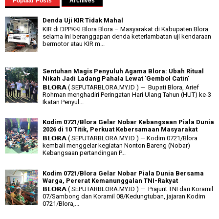
Popular Posts
Archives
Denda Uji KIR Tidak Mahal
KIR di DPPKKI Blora Blora – Masyarakat di Kabupaten Blora
selama ini beranggapan denda keterlambatan uji kendaraan
bermotor atau KIR m...
Sentuhan Magis Penyuluh Agama Blora: Ubah Ritual
Nikah Jadi Ladang Pahala Lewat 'Gembol Catin'
𝗕𝗟𝗢𝗥𝗔 ( SEPUTARBLORA.MY.ID ) — Bupati Blora, Arief
Rohman menghadiri Peringatan Hari Ulang Tahun (HUT) ke-3
Ikatan Penyul...
Kodim 0721/Blora Gelar Nobar Kebangsaan Piala Dunia
2026 di 10 Titik, Perkuat Kebersamaan Masyarakat
𝗕𝗟𝗢𝗥𝗔 ( SEPUTARBLORA.MY.ID ) — Kodim 0721/Blora
kembali menggelar kegiatan Nonton Bareng (Nobar)
Kebangsaan pertandingan P...
Kodim 0721/Blora Gelar Nobar Piala Dunia Bersama
Warga, Pererat Kemanunggalan TNI-Rakyat
𝗕𝗟𝗢𝗥𝗔 ( SEPUTARBLORA.MY.ID ) — Prajurit TNI dari Koramil
07/Sambong dan Koramil 08/Kedungtuban, jajaran Kodim
0721/Blora,...