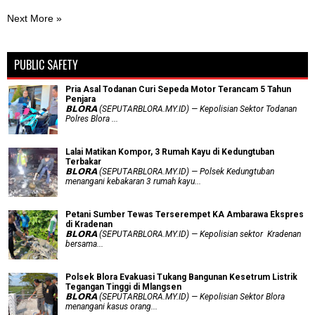
Next More »
PUBLIC SAFETY
Pria Asal Todanan Curi Sepeda Motor Terancam 5 Tahun
Penjara
𝗕𝗟𝗢𝗥𝗔 (SEPUTARBLORA.MY.ID) — Kepolisian Sektor Todanan
Polres Blora ...
Lalai Matikan Kompor, 3 Rumah Kayu di Kedungtuban
Terbakar
𝗕𝗟𝗢𝗥𝗔 (SEPUTARBLORA.MY.ID) — Polsek Kedungtuban
menangani kebakaran 3 rumah kayu...
Petani Sumber Tewas Terserempet KA Ambarawa Ekspres
di Kradenan
𝗕𝗟𝗢𝗥𝗔 (SEPUTARBLORA.MY.ID) — Kepolisian sektor Kradenan
bersama...
Polsek Blora Evakuasi Tukang Bangunan Kesetrum Listrik
Tegangan Tinggi di Mlangsen
𝗕𝗟𝗢𝗥𝗔 (SEPUTARBLORA.MY.ID) — Kepolisian Sektor Blora
menangani kasus orang...