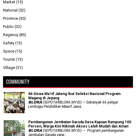
Market
(15)
National
(52)
Province
(30)
Public
(32)
Regency
(85)
Safety
(13)
Space
(15)
Tourist
(13)
Village
(51)
COMMUNITY
66 Siswa Ma’rif Jateng Ikut Seleksi Nasional Program
Magang di Jepang
𝗕𝗟𝗢𝗥𝗔 (SEPUTARBLORA.MY.ID) — Sebanyak 66 pelajar
Lembaga Pendidikan Maarif Jawa...
Pembangunan Jembatan Garuda Desa Kapuan Rampung 100
Persen, Warga Kini Nikmati Akses Lebih Mudah dan Aman
𝗕𝗟𝗢𝗥𝗔 (SEPUTARBLORA.MY.ID) — Program pembangunan
Jembatan Garuda yang...