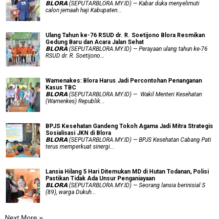
𝗕𝗟𝗢𝗥𝗔 (SEPUTARBLORA.MY.ID) — Kabar duka menyelimuti
calon jemaah haji Kabupaten...
Ulang Tahun ke-76 RSUD dr. R. Soetijono Blora Resmikan
Gedung Baru dan Acara Jalan Sehat
𝗕𝗟𝗢𝗥𝗔 (SEPUTARBLORA.MY.ID) — Perayaan ulang tahun ke-76
RSUD dr. R. Soetijono...
Wamenakes: Blora Harus Jadi Percontohan Penanganan
Kasus TBC
𝗕𝗟𝗢𝗥𝗔 (SEPUTARBLORA.MY.ID) — Wakil Menteri Kesehatan
(Wamenkes) Republik...
BPJS Kesehatan Gandeng Tokoh Agama Jadi Mitra Strategis
Sosialisasi JKN di Blora
𝗕𝗟𝗢𝗥𝗔 (SEPUTARBLORA.MY.ID) — BPJS Kesehatan Cabang Pati
terus memperkuat sinergi...
Lansia Hilang 5 Hari Ditemukan MD di Hutan Todanan, Polisi
Pastikan Tidak Ada Unsur Penganiayaan
𝗕𝗟𝗢𝗥𝗔 (SEPUTARBLORA.MY.ID) — Seorang lansia berinisial S
(89), warga Dukuh...
Next More »