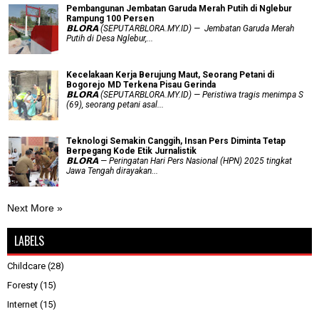
Pembangunan Jembatan Garuda Merah Putih di Nglebur
Rampung 100 Persen
𝗕𝗟𝗢𝗥𝗔 (SEPUTARBLORA.MY.ID) — Jembatan Garuda Merah
Putih di Desa Nglebur,...
Kecelakaan Kerja Berujung Maut, Seorang Petani di
Bogorejo MD Terkena Pisau Gerinda
𝗕𝗟𝗢𝗥𝗔 (SEPUTARBLORA.MY.ID) — Peristiwa tragis menimpa S
(69), seorang petani asal...
Teknologi Semakin Canggih, Insan Pers Diminta Tetap
Berpegang Kode Etik Jurnalistik
𝗕𝗟𝗢𝗥𝗔 — Peringatan Hari Pers Nasional (HPN) 2025 tingkat
Jawa Tengah dirayakan...
Next More »
LABELS
Childcare
(28)
Foresty
(15)
Internet
(15)