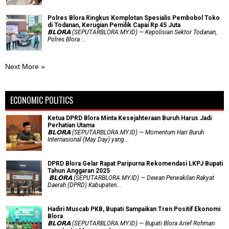
Polres Blora Ringkus Komplotan Spesialis Pembobol Toko
di Todanan, Kerugian Pemilik Capai Rp 45 Juta
𝗕𝗟𝗢𝗥𝗔 (SEPUTARBLORA.MY.ID) — Kepolisian Sektor Todanan,
Polres Blora ...
Next More »
ECONOMIC POLITICS
Ketua DPRD Blora Minta Kesejahteraan Buruh Harus Jadi
Perhatian Utama
​𝗕𝗟𝗢𝗥𝗔 (SEPUTARBLORA.MY.ID) — Momentum Hari Buruh
Internasional (May Day) yang...
DPRD Blora Gelar Rapat Paripurna Rekomendasi LKPJ Bupati
Tahun Anggaran 2025
‎ 𝗕𝗟𝗢𝗥𝗔 (SEPUTARBLORA.MY.ID) — Dewan Perwakilan Rakyat
Daerah (DPRD) Kabupaten...
Hadiri Muscab PKB, Bupati Sampaikan Tren Positif Ekonomi
Blora
𝗕𝗟𝗢𝗥𝗔 (SEPUTARBLORA.MY.ID) — Bupati Blora Arief Rohman