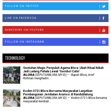
FOLLOW ON TWITTER
LIKE ON FACEBOOK
SUBSCRIBE ON YOUTUBE
FOLLOW ON INSTAGRAM
TECHNOLOGY
Sentuhan Magis Penyuluh Agama Blora: Ubah Ritual Nikah
Jadi Ladang Pahala Lewat 'Gembol Catin'
𝗕𝗟𝗢𝗥𝗔 (SEPUTARBLORA.MY.ID) — Bupati Blora, Arief
Rohman menghadiri...
Kodim 0721/Blora Bersama Masyarakat Lanjutkan
Pembangunan Jembatan Aramco di Randublatung
𝗕𝗟𝗢𝗥𝗔 (SEPUTARBLORA.MY.ID) — Kodim 0721/Blora bersama
masyarakat kembali...