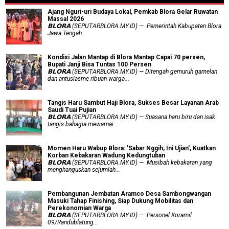
Ajang Nguri-uri Budaya Lokal, Pemkab Blora Gelar Ruwatan
Massal 2026
𝗕𝗟𝗢𝗥𝗔 (SEPUTARBLORA.MY.ID) — Pemerintah Kabupaten Blora
Jawa Tengah...
Kondisi Jalan Mantap di Blora Mantap Capai 70 persen,
Bupati Janji Bisa Tuntas 100 Persen
𝗕𝗟𝗢𝗥𝗔 (SEPUTARBLORA.MY.ID) — Ditengah gemuruh gamelan
dan antusiasme ribuan warga...
Tangis Haru Sambut Haji Blora, Sukses Besar Layanan Arab
Saudi Tuai Pujian
𝗕𝗟𝗢𝗥𝗔 (SEPUTARBLORA.MY.ID) — Suasana haru biru dan isak
tangis bahagia mewarnai...
Momen Haru Wabup Blora: ​'Sabar Nggih, Ini Ujian', Kuatkan
Korban Kebakaran Wadung Kedungtuban
𝗕𝗟𝗢𝗥𝗔 (SEPUTARBLORA.MY.ID) — Musibah kebakaran yang
menghanguskan sejumlah...
Pembangunan Jembatan Aramco Desa Sambongwangan
Masuki Tahap Finishing, Siap Dukung Mobilitas dan
Perekonomian Warga
𝗕𝗟𝗢𝗥𝗔 (SEPUTARBLORA.MY.ID) — Personel Koramil
09/Randublatung...