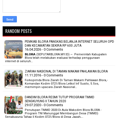
RANDOM POSTS
PEMKAB BLORA PANGKAS BELANJA INTERNET SELURUH OPD
DAN KECAMATAN SEKIRA RP 600 JUTA
16.04.2026 - 0 Comments
𝗕𝗟𝗢𝗥𝗔 (SEPUTARBLORA.MY.ID) — Pemerintah Kabupaten
Blora telah melakukan evaluasi terhadap penggunaan
internet di seluruh…
ZIARAH NASIONAL DI TAMAN MAKAM PAHLAWAN BLORA
11.11.2016 - 0 Comments
Forkopimda Blora Ziarah Di Taman Makam Pahlawan Blora,-
Komandan Kodim 0721/Blora Letkol Inf Susilo, S.Sos,
memimpin upacara Ziarah Nasional…
DANDIM BLORA RESMI TUTUP PROGRAM TMMD
SENGKUYUNG II TAHUN 2020
29.07.2020 - 0 Comments
Penutupan TMMD 2020 Di Aula Makodim Blora BLORA -
Program TNI Manunggal Membangun Desa (TMMD)
Sengkuyung Tahap II Kodim 0721/Blora di Desa Japah,…