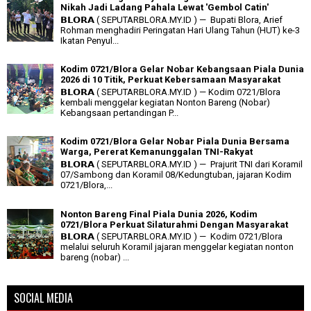
Nikah Jadi Ladang Pahala Lewat 'Gembol Catin'
𝗕𝗟𝗢𝗥𝗔 ( SEPUTARBLORA.MY.ID ) — Bupati Blora, Arief
Rohman menghadiri Peringatan Hari Ulang Tahun (HUT) ke-3
Ikatan Penyul...
Kodim 0721/Blora Gelar Nobar Kebangsaan Piala Dunia
2026 di 10 Titik, Perkuat Kebersamaan Masyarakat
𝗕𝗟𝗢𝗥𝗔 ( SEPUTARBLORA.MY.ID ) — Kodim 0721/Blora
kembali menggelar kegiatan Nonton Bareng (Nobar)
Kebangsaan pertandingan P...
Kodim 0721/Blora Gelar Nobar Piala Dunia Bersama
Warga, Pererat Kemanunggalan TNI-Rakyat
𝗕𝗟𝗢𝗥𝗔 ( SEPUTARBLORA.MY.ID ) — Prajurit TNI dari Koramil
07/Sambong dan Koramil 08/Kedungtuban, jajaran Kodim
0721/Blora,...
Nonton Bareng Final Piala Dunia 2026, Kodim
0721/Blora Perkuat Silaturahmi Dengan Masyarakat
𝗕𝗟𝗢𝗥𝗔 ( SEPUTARBLORA.MY.ID ) — Kodim 0721/Blora
melalui seluruh Koramil jajaran menggelar kegiatan nonton
bareng (nobar) ...
SOCIAL MEDIA